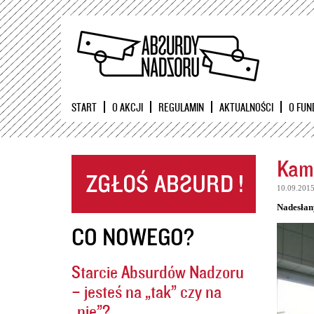
START
O AKCJI
REGULAMIN
AKTUALNOŚCI
O FUN
Kame
10.09.201
Nadesłan
CO NOWEGO?
Starcie Absurdów Nadzoru
– jesteś na „tak” czy na
„nie”?