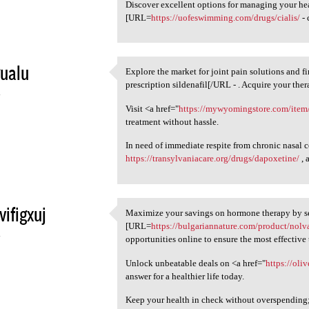
Discover excellent options for managing your heal
[URL=
https://uofeswimming.com/drugs/cialis/
- 
ualu
Explore the market for joint pain solutions and 
Explore the market for joint
prescription sildenafil[/URL - . Acquire your ther
4
Visit <a href="
https://mywyomingstore.com/item/
treatment without hassle.
In need of immediate respite from chronic nasal
https://transylvaniacare.org/drugs/dapoxetine/
, 
vifigxuj
Maximize your savings on hormone therapy by se
Maximize your savings on
[URL=
https://bulgariannature.com/product/nolv
4
opportunities online to ensure the most effective
Unlock unbeatable deals on <a href="
https://oli
answer for a healthier life today.
Keep your health in check without overspending; a