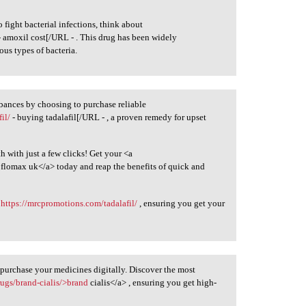
o fight bacterial infections, think about
 amoxil cost[/URL - . This drug has been widely
us types of bacteria.
rbances by choosing to purchase reliable
il/
- buying tadalafil[/URL - , a proven remedy for upset
 with just a few clicks! Get your <a
flomax uk</a> today and reap the benefits of quick and
n
https://mrcpromotions.com/tadalafil/
, ensuring you get your
purchase your medicines digitally. Discover the most
rugs/brand-cialis/>brand
cialis</a> , ensuring you get high-