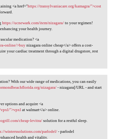
taining <a href="
https://transylvaniacare.org/kamagra/">cost
forward.
ng
https://ucnewark.com/item/nizagara/
to your regimen!
r enhancing your health journey.
vascular medication? <a
ara-online/>buy
nizagara online cheap</a> offers a cost-
ire your cardiac treatment through a digital drugstore, rest
ation? With our wide range of medications, you can easily
/ormondbeachflorida.org/nizagara/
- nizagara[/URL - and start
ver options and acquire <a
/vpxl/">vpxl
at walmart</a> online.
eogrill.com/cheap-levitra/
solution for a restful sleep.
s://winterssolutions.com/parlodel/
- parlodel
enhanced health and vitality.