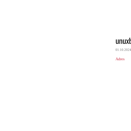
unux
01.10.202
Adres