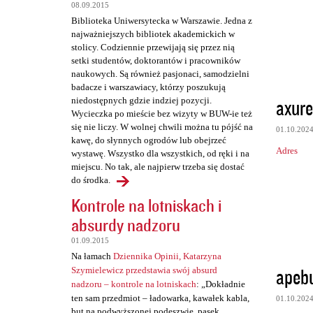
t
08.09.2015
a
Biblioteka Uniwersytecka w Warszawie. Jedna z
najważniejszych bibliotek akademickich w
r
stolicy. Codziennie przewijają się przez nią
z
setki studentów, doktorantów i pracowników
naukowych. Są również pasjonaci, samodzielni
e
badacze i warszawiacy, którzy poszukują
axure
niedostępnych gdzie indziej pozycji.
Wycieczka po mieście bez wizyty w BUW-ie też
się nie liczy. W wolnej chwili można tu pójść na
01.10.202
kawę, do słynnych ogrodów lub obejrzeć
Adres
wystawę. Wszystko dla wszystkich, od ręki i na
miejscu. No tak, ale najpierw trzeba się dostać
do środka.
Kontrole na lotniskach i
absurdy nadzoru
01.09.2015
Na łamach
Dziennika Opinii, Katarzyna
apeb
Szymielewicz przedstawia swój absurd
nadzoru – kontrole na lotniskach
: „Dokładnie
ten sam przedmiot – ładowarka, kawałek kabla,
01.10.202
but na podwyższonej podeszwie, pasek,