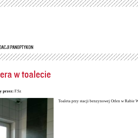
Przejdź
do
treści
DACJI PANOPTYKON
ra w toalecie
5
y przez:
F.Sz
Toaleta przy stacji benzynowej Orlen w Rabie 