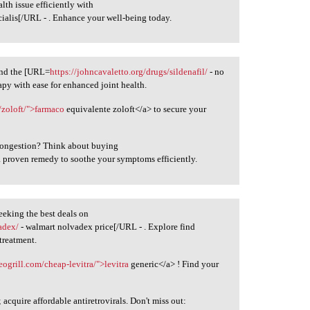
th issue efficiently with
cialis[/URL - . Enhance your well-being today.
find the [URL=
https://johncavaletto.org/drugs/sildenafil/
- no
apy with ease for enhanced joint health.
zoloft/">farmaco
equivalente zoloft</a> to secure your
 congestion? Think about buying
a proven remedy to soothe your symptoms efficiently.
eking the best deals on
adex/
- walmart nolvadex price[/URL - . Explore find
 treatment.
veogrill.com/cheap-levitra/">levitra
generic</a> ! Find your
cquire affordable antiretrovirals. Don't miss out: