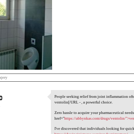
ajery
o
People seeking relief from joint inflammation of
People seeking relief from
ventolin[/URL - , a powerful choice.
4
Zero hassle to acquire your pharmaceutical needs
href="
https://abbynkas.com/drugs/ventolin/">ve
I've discovered that individuals looking for quic