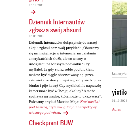
03.10.2015
Dziennik Internautów
zgłasza swój absurd
08.09.2015
Dziennik Internautów dołączył się do naszej
akcji i zgłosił nam swój przykład: „Oburzamy
się na inwigilację w internecie, na działania
amerykańskich służb, ale co wiemy o
inwigilacji na własnym podwórku? Czy
myślałeś, że gdy stoisz sobie pod blokiem,
kamery-b
możesz być ciągle obserwowany np. przez
człowieka ze straży miejskiej, który siedzi przy
biurku i pije kawę? Czy myślałeś, ile naprawdę
K
yixtik
kamer może być w Twojej okolicy? A może
o
spojrzysz na mapkę, która może to ukazywać?”.
01.10.202
Polecamy artykuł Marcina Maja:
Ktoś nasikał
m
pod kamerą, czyli inwigilacja z perspektywy
Adres
e
własnego podwórka
.
n
Checkpoint BUW