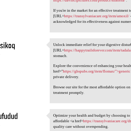
https://davincipictures.com/product/strattera/
.
If you're in the market for an effective treatment t
[URL=
https://transylvaniacare.org/item/amoxil/
-
acknowledged for its effectiveness against numero
sikoq
Unlock immediate relief for your digestive distu
Unlock immediate relief for
[URL=
https://happytrailsforever.com/item/tadalaf
4
stomach.
Explore the convenience of enhancing your health
href="
https://ghspubs.org/item/flomax/">generic
private delivery.
Browse our site for the most affordable option o
treatment promptly.
ufudud
Optimize your health and budget by choosing to 
Optimize your health and
affordable <a href=
https://transylvaniacare.org/d
4
quality care without overspending.