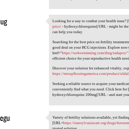
nug
Looking for a way to combat your health issue?
Looking for a way to combat
price/
- hydroxychloroquine[/URL - might be the 
4
can help you today.
Searching for the best price on fertility treatmen
good deal on your HCG injections. Explore now 
href="
https://uofeswimming.com/drug/tadapox/
efficient choice for your reproductive health need
Discover your solution for enhanced vitality; ex
https://stroupflooringamerica.com/product/sildal
Seeking a reliable source to acquire your medica
conveniently find what you need. Click here for
hydroxychloroquine 200mg[/URL - and start your 
tegu
Variety of fertility solutions available, yet findi
Variety of fertility
[URL=
https://transylvaniacare.org/drugs/furose
4
trusted solution.