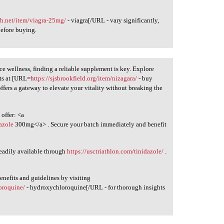
ch.net/item/viagra-25mg/
- viagra[/URL - vary significantly,
efore buying.
e wellness, finding a reliable supplement is key. Explore
ts at [URL=
https://sjsbrookfield.org/item/nizagara/
- buy
ffers a gateway to elevate your vitality without breaking the
offer: <a
dazole
300mg</a> . Secure your batch immediately and benefit
 readily available through
https://usctriathlon.com/tinidazole/
.
enefits and guidelines by visiting
oroquine/
- hydroxychloroquine[/URL - for thorough insights