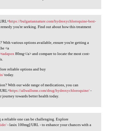
 [URL=
https://bulgariannature.com/hydroxychloroquine-best-
remedy you're seeking. Find out about how this treatment
ts? With various options available, ensure you're getting a
the <a
">tadapox
80mg</a> and compare to locate the most cost-
s.
plore reliable options and buy
is/
today.
tion? With our wide range of medications, you can
 [URL=
https://allwallsmn.com/drug/hydroxychloroquine/
-
journey towards better health today.
ng a reliable one can be challenging. Explore
mide/
- lasix 100mg[/URL - to enhance your chances with a