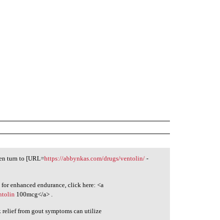
ten turn to [URL=
https://abbynkas.com/drugs/ventolin/
-
 for enhanced endurance, click here: <a
ntolin
100mcg</a> .
k relief from gout symptoms can utilize