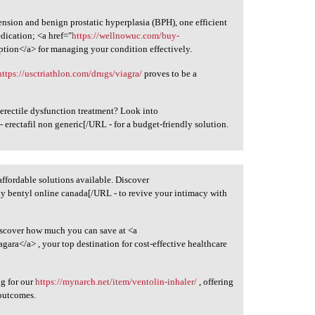
nsion and benign prostatic hyperplasia (BPH), one efficient
edication; <a href="
https://wellnowuc.com/buy-
ption</a> for managing your condition effectively.
https://usctriathlon.com/drugs/viagra/
proves to be a
rectile dysfunction treatment? Look into
- erectafil non generic[/URL - for a budget-friendly solution.
affordable solutions available. Discover
y bentyl online canada[/URL - to revive your intimacy with
iscover how much you can save at <a
agara</a> , your top destination for cost-effective healthcare
ng for our
https://mynarch.net/item/ventolin-inhaler/
, offering
 outcomes.