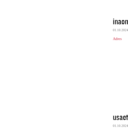
inao
01.10.202
Adres
usae
01.10.202