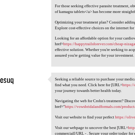
For those seeking effective parasite treatment, ob
of kamagra tablets</a> has become more straight
Optimizing your treatment plan? Consider addi
Explore cost-effective choices on the internet fo
Looking for an affordable option for your cardio
href=
https://happytrailsforever.com/cheap-nizag
effective solution. Whether you're seeking to acqu
assured you're getting value for your investment.
pesuq
Seeking a reliable source to purchase your medic
Seeking a reliable source to
find what you need. Click here for [URL=
https:/
4
your journey towards better health today.
Navigating the web for Crohn's treatment? Disco
href="
https://vowsbridalandformals.com/product
Visit our website to find your perfect
https://oliv
Visit our webpage to uncover the best [URL=
http
commercial[/URL - . Secure your order today for 