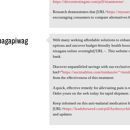
https://driverstestingmi.com/pill/triamterene/
.
Research demonstrates that [URL=
https://mynar
encouraging consumers to compare alternatives b
bagapiwag
With many seeking affordable solutions to enhanc
With many seeking affordable
options and uncover budget-friendly health boos
4
nizagara online overnight[/URL - . This website o
bank.
Discover unparalleled savings with our exclusive 
href="
https://usctriathlon.com/tinidazole/">tini
from the effectiveness of this treatment.
A quick, effective remedy for alleviating pain is
Order yours on the web today for rapid shipment.
Keep informed on this anti-malarial medication b
[URL=
https://leadsforweed.com/pill/hydroxychl
and updates.