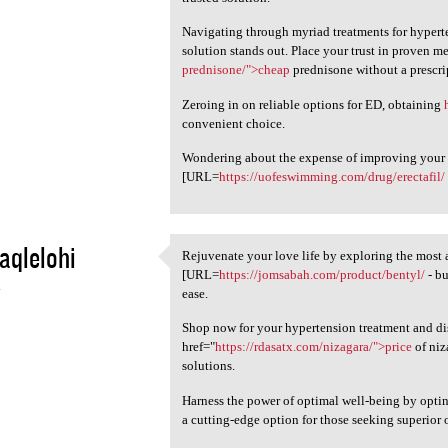
Navigating through myriad treatments for hyperte
solution stands out. Place your trust in proven m
prednisone/">cheap
prednisone without a prescri
Zeroing in on reliable options for ED, obtaining
convenient choice.
Wondering about the expense of improving your e
[URL=
https://uofeswimming.com/drug/erectafil/
aqlelohi
Rejuvenate your love life by exploring the most 
Rejuvenate your love life by
[URL=
https://jomsabah.com/product/bentyl/
- bu
4
ease.
Shop now for your hypertension treatment and d
href="
https://rdasatx.com/nizagara/">price
of niz
solutions.
Harness the power of optimal well-being by opti
a cutting-edge option for those seeking superior