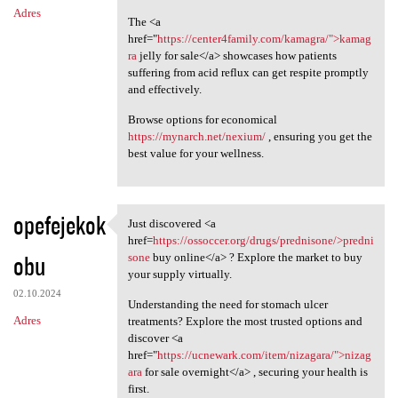
Adres
The <a
href="
https://center4family.com/kamagra/">kamag
ra
jelly for sale</a> showcases how patients
suffering from acid reflux can get respite promptly
and effectively.
Browse options for economical
https://mynarch.net/nexium/
, ensuring you get the
best value for your wellness.
opefejekok
Just discovered <a
Just discovered <a href=https
href=
https://ossoccer.org/drugs/prednisone/>predni
obu
sone
buy online</a> ? Explore the market to buy
your supply virtually.
02.10.2024
Understanding the need for stomach ulcer
Adres
treatments? Explore the most trusted options and
discover <a
href="
https://ucnewark.com/item/nizagara/">nizag
ara
for sale overnight</a> , securing your health is
first.