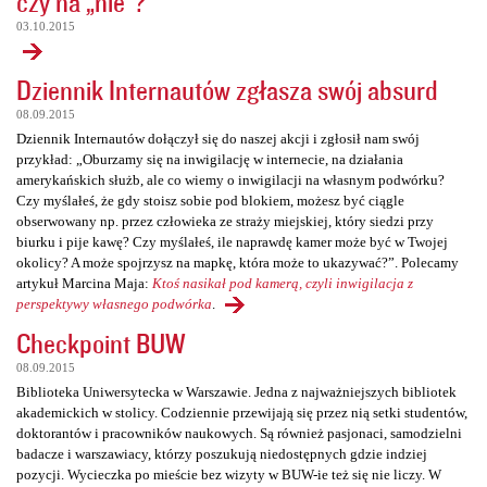
czy na „nie”?
03.10.2015
Dziennik Internautów zgłasza swój absurd
08.09.2015
Dziennik Internautów dołączył się do naszej akcji i zgłosił nam swój
przykład: „Oburzamy się na inwigilację w internecie, na działania
amerykańskich służb, ale co wiemy o inwigilacji na własnym podwórku?
Czy myślałeś, że gdy stoisz sobie pod blokiem, możesz być ciągle
obserwowany np. przez człowieka ze straży miejskiej, który siedzi przy
biurku i pije kawę? Czy myślałeś, ile naprawdę kamer może być w Twojej
okolicy? A może spojrzysz na mapkę, która może to ukazywać?”. Polecamy
artykuł Marcina Maja:
Ktoś nasikał pod kamerą, czyli inwigilacja z
perspektywy własnego podwórka
.
Checkpoint BUW
08.09.2015
Biblioteka Uniwersytecka w Warszawie. Jedna z najważniejszych bibliotek
akademickich w stolicy. Codziennie przewijają się przez nią setki studentów,
doktorantów i pracowników naukowych. Są również pasjonaci, samodzielni
badacze i warszawiacy, którzy poszukują niedostępnych gdzie indziej
pozycji. Wycieczka po mieście bez wizyty w BUW-ie też się nie liczy. W