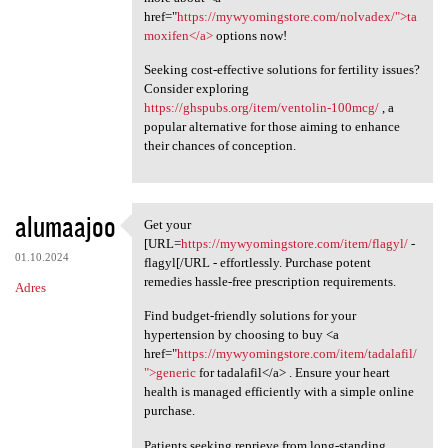
href="
https://mywyomingstore.com/nolvadex/">ta
moxifen</a>
options now!
Seeking cost-effective solutions for fertility issues?
Consider exploring
https://ghspubs.org/item/ventolin-100mcg/
, a
popular alternative for those aiming to enhance
their chances of conception.
alumaajoo
Get your
Get your [URL=https:/
[URL=
https://mywyomingstore.com/item/flagyl/
-
01.10.2024
flagyl[/URL - effortlessly. Purchase potent
remedies hassle-free prescription requirements.
Adres
Find budget-friendly solutions for your
hypertension by choosing to buy <a
href="
https://mywyomingstore.com/item/tadalafil/
">generic
for tadalafil</a> . Ensure your heart
health is managed efficiently with a simple online
purchase.
Patients seeking reprieve from long-standing