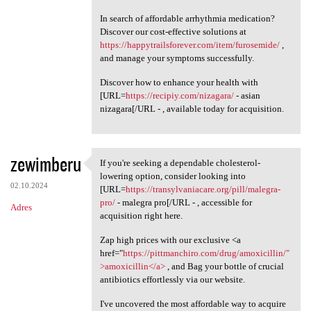
In search of affordable arrhythmia medication?
Discover our cost-effective solutions at
https://happytrailsforever.com/item/furosemide/
,
and manage your symptoms successfully.
Discover how to enhance your health with
[URL=
https://recipiy.com/nizagara/
- asian
nizagara[/URL - , available today for acquisition.
zewimberu
If you're seeking a dependable cholesterol-
If you're seeking a
lowering option, consider looking into
02.10.2024
[URL=
https://transylvaniacare.org/pill/malegra-
pro/
- malegra pro[/URL - , accessible for
Adres
acquisition right here.
Zap high prices with our exclusive <a
href="
https://pittmanchiro.com/drug/amoxicillin/"
>amoxicillin</a>
, and Bag your bottle of crucial
antibiotics effortlessly via our website.
I've uncovered the most affordable way to acquire