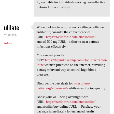
>
, available for individuals seeking cost-effective
options for their therapy.
ulilate
When looking to acquire amoxicillin, an efficient
When looking to acquire
antibiotic, consider the convenience of
02.10.2024
[URL=
https://wellnowuc.com/amoxicillin/
-
amoxil 500 mg[/URL - online to treat various
Adres
infections effectively.
You can get your <a
href="
https://bayridersgroup.com/clonidine/">clon
idine
walmart price</a> on the internet, providing
a straightforward way to control high blood
pressure.
Discover the best deals for
https://reso-
nation.org/vitara-v-20/
while ensuring top quality.
Boost your well-being overnight with
[URL=
https://wellnowuc.com/amoxicillin/
-
amoxicillin buy online[/URL - . Purchase your
package immediately for enhanced results.