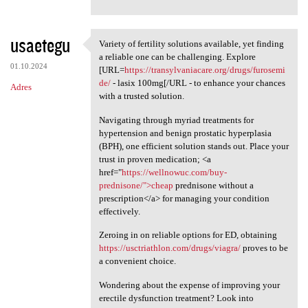
usaetegu
Variety of fertility solutions available, yet finding
Variety of fertility
a reliable one can be challenging. Explore
01.10.2024
[URL=
https://transylvaniacare.org/drugs/furosemi
de/
- lasix 100mg[/URL - to enhance your chances
Adres
with a trusted solution.
Navigating through myriad treatments for
hypertension and benign prostatic hyperplasia
(BPH), one efficient solution stands out. Place your
trust in proven medication; <a
href="
https://wellnowuc.com/buy-
prednisone/">cheap
prednisone without a
prescription</a> for managing your condition
effectively.
Zeroing in on reliable options for ED, obtaining
https://usctriathlon.com/drugs/viagra/
proves to be
a convenient choice.
Wondering about the expense of improving your
erectile dysfunction treatment? Look into