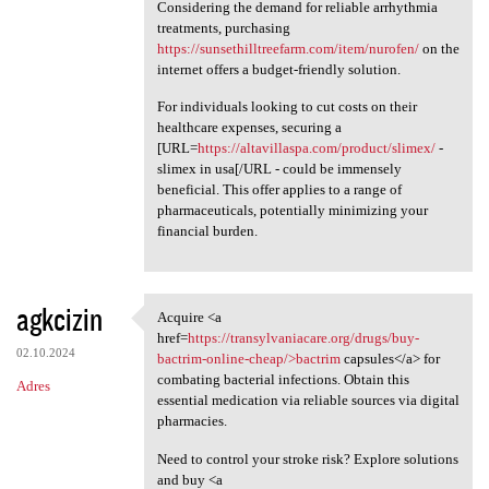
Considering the demand for reliable arrhythmia
treatments, purchasing
https://sunsethilltreefarm.com/item/nurofen/
on the
internet offers a budget-friendly solution.
For individuals looking to cut costs on their
healthcare expenses, securing a
[URL=
https://altavillaspa.com/product/slimex/
-
slimex in usa[/URL - could be immensely
beneficial. This offer applies to a range of
pharmaceuticals, potentially minimizing your
financial burden.
agkcizin
Acquire <a
Acquire <a href=https:/
href=
https://transylvaniacare.org/drugs/buy-
02.10.2024
bactrim-online-cheap/>bactrim
capsules</a> for
combating bacterial infections. Obtain this
Adres
essential medication via reliable sources via digital
pharmacies.
Need to control your stroke risk? Explore solutions
and buy <a