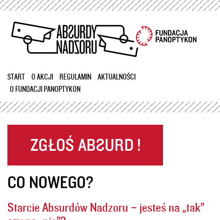
Przejdź
do
treści
START
O AKCJI
REGULAMIN
AKTUALNOŚCI
O FUNDACJI PANOPTYKON
CO NOWEGO?
Starcie Absurdów Nadzoru – jesteś na „tak”