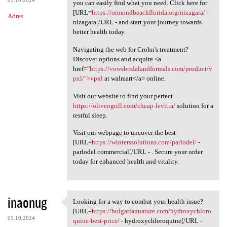
01.10.2024
you can easily find what you need. Click here for
[URL=
https://ormondbeachflorida.org/nizagara/
-
Adres
nizagara[/URL - and start your journey towards
better health today.
Navigating the web for Crohn's treatment?
Discover options and acquire <a
href="
https://vowsbridalandformals.com/product/v
pxl/">vpxl
at walmart</a> online.
Visit our website to find your perfect
https://oliveogrill.com/cheap-levitra/
solution for a
restful sleep.
Visit our webpage to uncover the best
[URL=
https://winterssolutions.com/parlodel/
-
parlodel commercial[/URL - . Secure your order
today for enhanced health and vitality.
inaonug
Looking for a way to combat your health issue?
Looking for a way to combat
[URL=
https://bulgariannature.com/hydroxychloro
01.10.2024
quine-best-price/
- hydroxychloroquine[/URL -