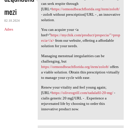
Various individuals suffering
can seek respite through
mezi
[URL=
https://ormondbeachflorida.org/item/zoloft/
- zoloft without prescription[/URL - , an innovative
solution.
02.10.2024
Adres
You can acquire your <a
href="
https://mychik.com/product/propecia/">prop
ecia</a>
from our website, offering a affordable
solution for your needs.
Managing menstrual irregularities can be
challenging, but
https://ormondbeachflorida.org/item/zoloft/
offers
a viable solution. Obtain this prescription virtually
to manage your cycle with ease.
Renew your vitality and feel young again;
[URL=
https://oliveogrill.com/tadalafil-20-mg/
-
cialis generic 20 mg[/URL - . Experience a
rejuvenated life by choosing to order this
innovative product now.