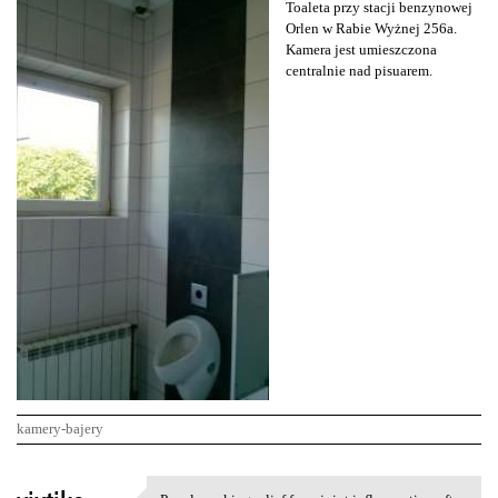
Toaleta przy stacji benzynowej
Orlen w Rabie Wyżnej 256a.
Kamera jest umieszczona
centralnie nad pisuarem.
kamery-bajery
K