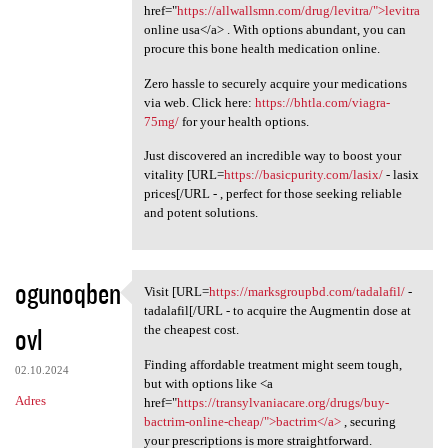
href="
https://allwallsmn.com/drug/levitra/">levitra
online usa</a> . With options abundant, you can
procure this bone health medication online.
Zero hassle to securely acquire your medications
via web. Click here:
https://bhtla.com/viagra-
75mg/
for your health options.
Just discovered an incredible way to boost your
vitality [URL=
https://basicpurity.com/lasix/
- lasix
prices[/URL - , perfect for those seeking reliable
and potent solutions.
ogunoqben
Visit [URL=
https://marksgroupbd.com/tadalafil/
-
Visit [URL=https:/
tadalafil[/URL - to acquire the Augmentin dose at
ovl
the cheapest cost.
Finding affordable treatment might seem tough,
02.10.2024
but with options like <a
Adres
href="
https://transylvaniacare.org/drugs/buy-
bactrim-online-cheap/">bactrim</a>
, securing
your prescriptions is more straightforward.