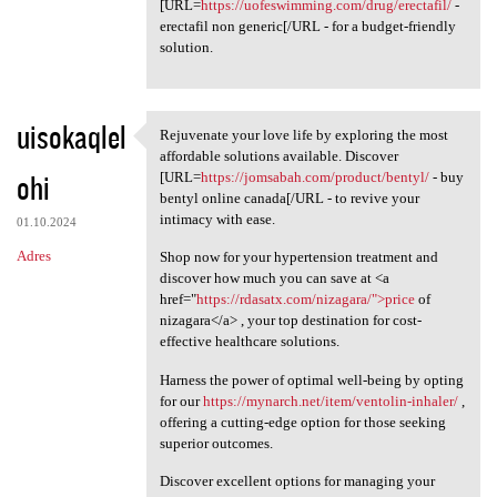
[URL=
https://uofeswimming.com/drug/erectafil/
-
erectafil non generic[/URL - for a budget-friendly
solution.
uisokaqlel
Rejuvenate your love life by exploring the most
Rejuvenate your love life by
affordable solutions available. Discover
ohi
[URL=
https://jomsabah.com/product/bentyl/
- buy
bentyl online canada[/URL - to revive your
intimacy with ease.
01.10.2024
Adres
Shop now for your hypertension treatment and
discover how much you can save at <a
href="
https://rdasatx.com/nizagara/">price
of
nizagara</a> , your top destination for cost-
effective healthcare solutions.
Harness the power of optimal well-being by opting
for our
https://mynarch.net/item/ventolin-inhaler/
,
offering a cutting-edge option for those seeking
superior outcomes.
Discover excellent options for managing your