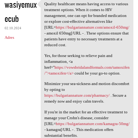
wasiyemux
Quality healthcare means having access to various
Quality healthcare means
treatment options. When it comes to HIV
ecub
management, one can opt for branded medication
or explore cost-effective alternatives like
[URL=
https://bulgariannature.com/amoxil-650mg/
02.10.2024
- amoxil 650mg[/URL - . These options ensure that
Adres
patients have entry to necessary treatments at a
reduced cost.
Yes, for those seeking to relieve pain and
inflammation, <a
href="
https://vowsbridalandformals.com/tamoxifen
/">tamoxifen</a>
could be your go-to option.
Minimize your sea-sickness and motion discomfort
by opting to
https://bulgariannature.com/pharmacy/
. Secure a
remedy now and enjoy calm travels.
If you're in the market for an effective treatment to
manage your Crohn's disease, consider
[URL=
https://bulgariannature.com/kamagra-50mg/
- kamagra[/URL - . This medication offers
substantial benefits.