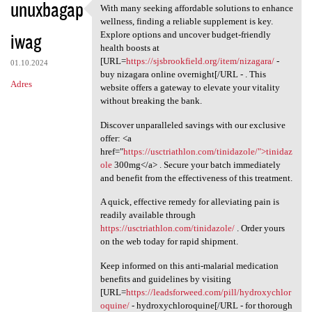
unuxbagap
With many seeking affordable solutions to enhance
With many seeking affordable
wellness, finding a reliable supplement is key.
iwag
Explore options and uncover budget-friendly
health boosts at
[URL=
https://sjsbrookfield.org/item/nizagara/
-
01.10.2024
buy nizagara online overnight[/URL - . This
Adres
website offers a gateway to elevate your vitality
without breaking the bank.
Discover unparalleled savings with our exclusive
offer: <a
href="
https://usctriathlon.com/tinidazole/">tinidaz
ole
300mg</a> . Secure your batch immediately
and benefit from the effectiveness of this treatment.
A quick, effective remedy for alleviating pain is
readily available through
https://usctriathlon.com/tinidazole/
. Order yours
on the web today for rapid shipment.
Keep informed on this anti-malarial medication
benefits and guidelines by visiting
[URL=
https://leadsforweed.com/pill/hydroxychlor
oquine/
- hydroxychloroquine[/URL - for thorough