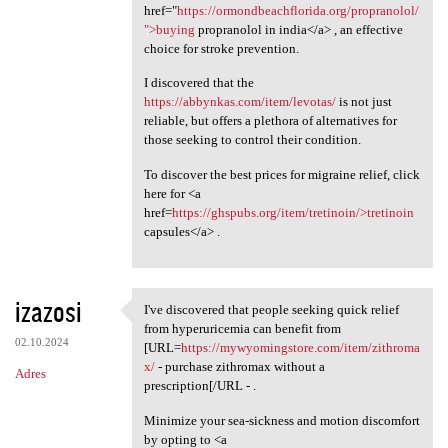
href="
https://ormondbeachflorida.org/propranolol/
">buying
propranolol in india</a> , an effective
choice for stroke prevention.
I discovered that the
https://abbynkas.com/item/levotas/
is not just
reliable, but offers a plethora of alternatives for
those seeking to control their condition.
To discover the best prices for migraine relief, click
here for <a
href=
https://ghspubs.org/item/tretinoin/>tretinoin
capsules</a> .
izazosi
I've discovered that people seeking quick relief
I've discovered that people
from hyperuricemia can benefit from
02.10.2024
[URL=
https://mywyomingstore.com/item/zithroma
x/
- purchase zithromax without a
Adres
prescription[/URL - .
Minimize your sea-sickness and motion discomfort
by opting to <a