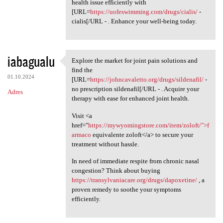
health issue efficiently with
[URL=
https://uofeswimming.com/drugs/cialis/
-
cialis[/URL - . Enhance your well-being today.
iabagualu
Explore the market for joint pain solutions and
Explore the market for joint
find the
01.10.2024
[URL=
https://johncavaletto.org/drugs/sildenafil/
-
no prescription sildenafil[/URL - . Acquire your
Adres
therapy with ease for enhanced joint health.
Visit <a
href="
https://mywyomingstore.com/item/zoloft/">f
armaco
equivalente zoloft</a> to secure your
treatment without hassle.
In need of immediate respite from chronic nasal
congestion? Think about buying
https://transylvaniacare.org/drugs/dapoxetine/
, a
proven remedy to soothe your symptoms
efficiently.