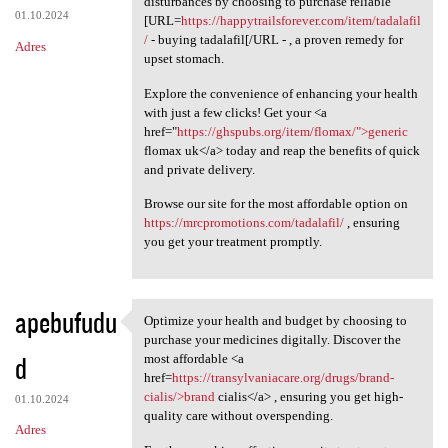
disturbances by choosing to purchase reliable
01.10.2024
[URL=
https://happytrailsforever.com/item/tadalafil
/
- buying tadalafil[/URL - , a proven remedy for
Adres
upset stomach.
Explore the convenience of enhancing your health
with just a few clicks! Get your <a
href="
https://ghspubs.org/item/flomax/">generic
flomax uk</a> today and reap the benefits of quick
and private delivery.
Browse our site for the most affordable option on
https://mrcpromotions.com/tadalafil/
, ensuring
you get your treatment promptly.
apebufudu
Optimize your health and budget by choosing to
Optimize your health and
purchase your medicines digitally. Discover the
d
most affordable <a
href=
https://transylvaniacare.org/drugs/brand-
cialis/>brand
cialis</a> , ensuring you get high-
01.10.2024
quality care without overspending.
Adres