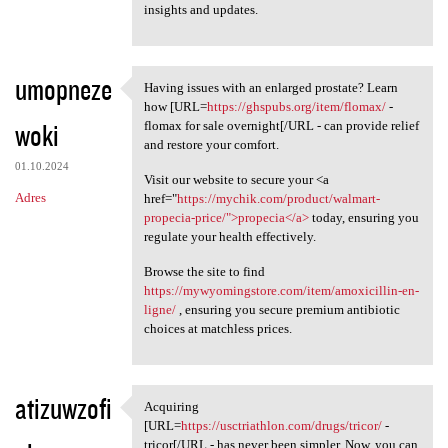
insights and updates.
umopneze
Having issues with an enlarged prostate? Learn
Having issues with an
how [URL=
https://ghspubs.org/item/flomax/
-
woki
flomax for sale overnight[/URL - can provide relief
and restore your comfort.
01.10.2024
Visit our website to secure your <a
Adres
href="
https://mychik.com/product/walmart-
propecia-price/">propecia</a>
today, ensuring you
regulate your health effectively.
Browse the site to find
https://mywyomingstore.com/item/amoxicillin-en-
ligne/
, ensuring you secure premium antibiotic
choices at matchless prices.
atizuwzofi
Acquiring
Acquiring [URL=https:/
[URL=
https://usctriathlon.com/drugs/tricor/
-
tricor[/URL - has never been simpler. Now, you can