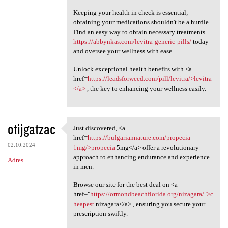
Keeping your health in check is essential;
obtaining your medications shouldn't be a hurdle.
Find an easy way to obtain necessary treatments.
https://abbynkas.com/levitra-generic-pills/
today
and oversee your wellness with ease.
Unlock exceptional health benefits with <a
href=
https://leadsforweed.com/pill/levitra/>levitra
</a>
, the key to enhancing your wellness easily.
otijgatzac
Just discovered, <a
Just discovered, <a href
href=
https://bulgariannature.com/propecia-
02.10.2024
1mg/>propecia
5mg</a> offer a revolutionary
approach to enhancing endurance and experience
Adres
in men.
Browse our site for the best deal on <a
href="
https://ormondbeachflorida.org/nizagara/">c
heapest
nizagara</a> , ensuring you secure your
prescription swiftly.