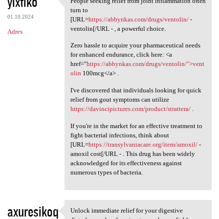
yixtiko
People seeking relief from joint inflammation often
People seeking relief from
o
turn to
01.10.2024
m
[URL=
https://abbynkas.com/drugs/ventolin/
-
ventolin[/URL - , a powerful choice.
Adres
e
Zero hassle to acquire your pharmaceutical needs
n
for enhanced endurance, click here: <a
t
href="
https://abbynkas.com/drugs/ventolin/">vent
olin
100mcg</a> .
a
r
I've discovered that individuals looking for quick
relief from gout symptoms can utilize
z
https://davincipictures.com/product/strattera/
.
e
If you're in the market for an effective treatment to
fight bacterial infections, think about
[URL=
https://transylvaniacare.org/item/amoxil/
-
amoxil cost[/URL - . This drug has been widely
acknowledged for its effectiveness against
numerous types of bacteria.
axuresikoq
Unlock immediate relief for your digestive
Unlock immediate relief for