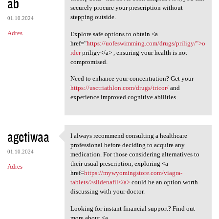
ab
securely procure your prescription without
stepping outside.
01.10.2024
Adres
Explore safe options to obtain <a
href="
https://uofeswimming.com/drugs/priligy/">o
rder
priligy</a> , ensuring your health is not
compromised.
Need to enhance your concentration? Get your
https://usctriathlon.com/drugs/tricor/
and
experience improved cognitive abilities.
agetiwaa
I always recommend consulting a healthcare
I always recommend consulting
professional before deciding to acquire any
01.10.2024
medication. For those considering alternatives to
their usual prescription, exploring <a
Adres
href=
https://mywyomingstore.com/viagra-
tablets/>sildenafil</a>
could be an option worth
discussing with your doctor.
Looking for instant financial support? Find out
more about <a