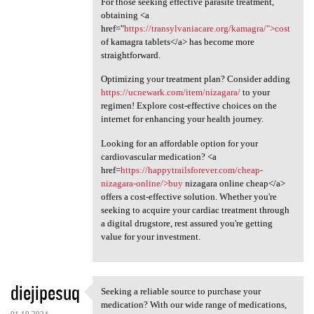
For those seeking effective parasite treatment,
obtaining <a
href="
https://transylvaniacare.org/kamagra/">cost
of kamagra tablets</a> has become more
straightforward.
Optimizing your treatment plan? Consider adding
https://ucnewark.com/item/nizagara/
to your
regimen! Explore cost-effective choices on the
internet for enhancing your health journey.
Looking for an affordable option for your
cardiovascular medication? <a
href=
https://happytrailsforever.com/cheap-
nizagara-online/>buy
nizagara online cheap</a>
offers a cost-effective solution. Whether you're
seeking to acquire your cardiac treatment through
a digital drugstore, rest assured you're getting
value for your investment.
diejipesuq
Seeking a reliable source to purchase your
Seeking a reliable source to
medication? With our wide range of medications,