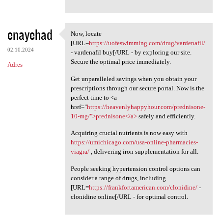
enayehad
Now, locate
Now, locate [URL=https:/
[URL=
https://uofeswimming.com/drug/vardenafil/
02.10.2024
- vardenafil buy[/URL - by exploring our site.
Secure the optimal price immediately.
Adres
Get unparalleled savings when you obtain your
prescriptions through our secure portal. Now is the
perfect time to <a
href="
https://heavenlyhappyhour.com/prednisone-
10-mg/">prednisone</a>
safely and efficiently.
Acquiring crucial nutrients is now easy with
https://umichicago.com/usa-online-pharmacies-
viagra/
, delivering iron supplementation for all.
People seeking hypertension control options can
consider a range of drugs, including
[URL=
https://frankfortamerican.com/clonidine/
-
clonidine online[/URL - for optimal control.