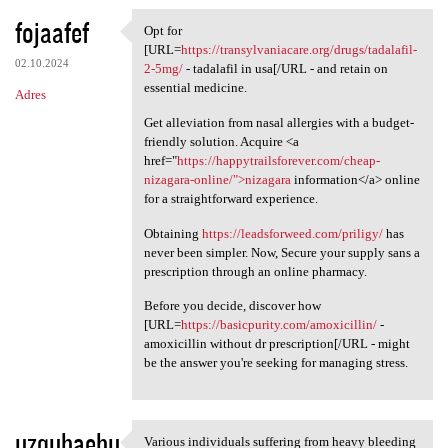
fojaafef
Opt for
Opt for [URL=https:/
[URL=
https://transylvaniacare.org/drugs/tadalafil-
02.10.2024
2-5mg/
- tadalafil in usa[/URL - and retain on
essential medicine.
Adres
Get alleviation from nasal allergies with a budget-
friendly solution. Acquire <a
href="
https://happytrailsforever.com/cheap-
nizagara-online/">nizagara
information</a> online
for a straightforward experience.
Obtaining
https://leadsforweed.com/priligy/
has
never been simpler. Now, Secure your supply sans a
prescription through an online pharmacy.
Before you decide, discover how
[URL=
https://basicpurity.com/amoxicillin/
-
amoxicillin without dr prescription[/URL - might
be the answer you're seeking for managing stress.
uzquhaehu
Various individuals suffering from heavy bleeding