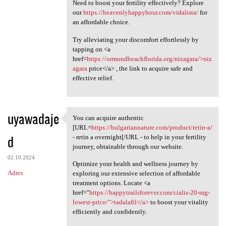
Need to boost your fertility effectively? Explore
our
https://heavenlyhappyhour.com/vidalista/
for
an affordable choice.
Try alleviating your discomfort effortlessly by
tapping on <a
href=
https://ormondbeachflorida.org/nizagara/>niz
agara
price</a> , the link to acquire safe and
effective relief.
uyawadaje
You can acquire authentic
You can acquire authentic
[URL=
https://bulgariannature.com/product/retin-a/
d
- retin a overnight[/URL - to help in your fertility
journey, obtainable through our website.
02.10.2024
Optimize your health and wellness journey by
Adres
exploring our extensive selection of affordable
treatment options. Locate <a
href="
https://happytrailsforever.com/cialis-20-mg-
lowest-price/">tadalafil</a>
to boost your vitality
efficiently and confidently.