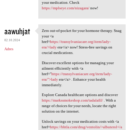
your medication. Check
https://mplseye.com/nizagara/
now!
aawuhjat
Zero out-of-pocket for your hormone therapy. Snag
Zero out-of-pocket for your
your <a
02.10.2024
href=
https://transylvaniacare.org/item/lady-
era/>lady
era</a> now! Stress-free savings on
Adres
crucial medications.
Discover excellent options for managing your
ailment efficiently with <a
href="
https://transylvaniacare.org/item/lady-
era/">lady
era</a> . Enhance your health
immediately.
Explore Canada healthcare options and discover
https://markssmokeshop.com/tadalafil/
. With a
range of choices for your needs, locate the right
solution on the internet.
Unlock savings on your medication costs with <a
href=
https://bhtla.com/drug/ventolin/>albuterol</a