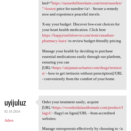
href="
https://sunsethilltreefarm.com/item/nurofen/
">lowest
price for nurofen</a> . Secure a remedy
now and experience peaceful travels.
X-ray your budget: Discover low-cost choices for
your heart health medication. Click here
https://happytrailsforever.com/item/canadian-
pharmacy-lasix/
to review budget-friendly pricing.
Manage your health by deciding to purchase
essential medications easily through our platform,
ensuring you can
[URL=
https://airjamaicacharter.com/drugs/tretinoi
n/
- how to get tretinoin without perscription[/URL
- conveniently from the comfort of your home.
uyijuluz
Order your treatment easily; acquire
Order your treatment easily;
[URL=
https://vowsbridalandformals.com/product/f
02.10.2024
lagyl/
- flagyl en ligne[/URL - from accredited
websites.
Adres
Manage osteoporosis effectively by choosing to <a