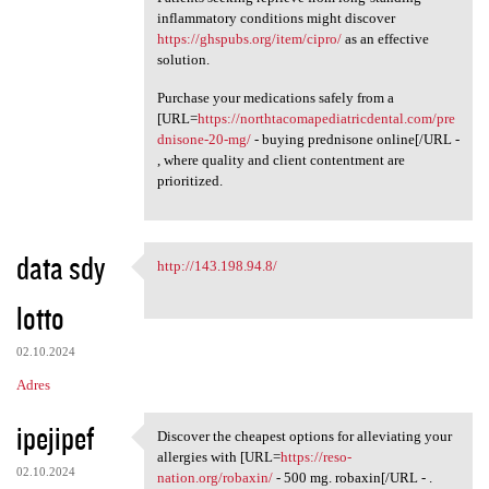
inflammatory conditions might discover
https://ghspubs.org/item/cipro/
as an effective
solution.
Purchase your medications safely from a
[URL=
https://northtacomapediatricdental.com/pre
dnisone-20-mg/
- buying prednisone online[/URL -
, where quality and client contentment are
prioritized.
data sdy
http://143.198.94.8/
http://143.198.94.8/
lotto
02.10.2024
Adres
ipejipef
Discover the cheapest options for alleviating your
Discover the cheapest options
allergies with [URL=
https://reso-
02.10.2024
nation.org/robaxin/
- 500 mg. robaxin[/URL - .