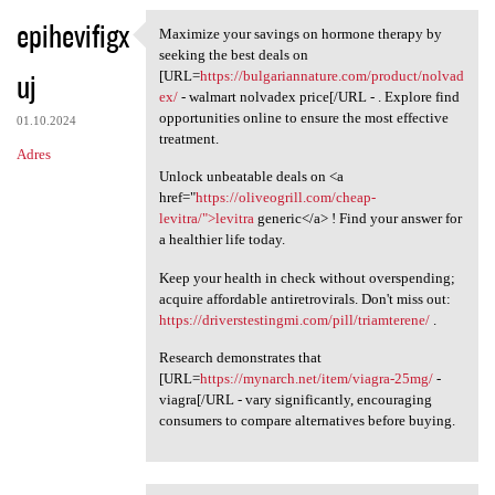
epihevifigx
Maximize your savings on hormone therapy by
Maximize your savings on
seeking the best deals on
uj
[URL=
https://bulgariannature.com/product/nolvad
ex/
- walmart nolvadex price[/URL - . Explore find
opportunities online to ensure the most effective
01.10.2024
treatment.
Adres
Unlock unbeatable deals on <a
href="
https://oliveogrill.com/cheap-
levitra/">levitra
generic</a> ! Find your answer for
a healthier life today.
Keep your health in check without overspending;
acquire affordable antiretrovirals. Don't miss out:
https://driverstestingmi.com/pill/triamterene/
.
Research demonstrates that
[URL=
https://mynarch.net/item/viagra-25mg/
-
viagra[/URL - vary significantly, encouraging
consumers to compare alternatives before buying.