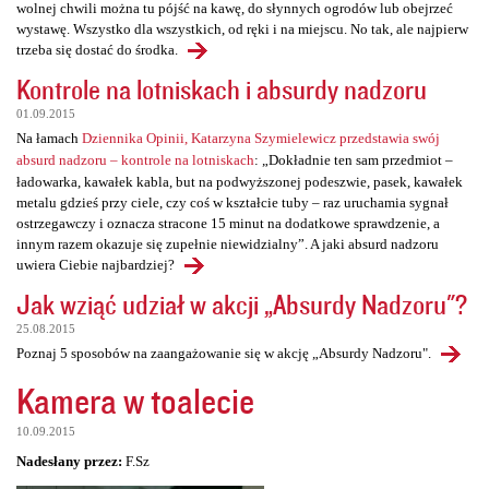
wolnej chwili można tu pójść na kawę, do słynnych ogrodów lub obejrzeć
wystawę. Wszystko dla wszystkich, od ręki i na miejscu. No tak, ale najpierw
trzeba się dostać do środka.
Kontrole na lotniskach i absurdy nadzoru
01.09.2015
Na łamach
Dziennika Opinii, Katarzyna Szymielewicz przedstawia swój
absurd nadzoru – kontrole na lotniskach
: „Dokładnie ten sam przedmiot –
ładowarka, kawałek kabla, but na podwyższonej podeszwie, pasek, kawałek
metalu gdzieś przy ciele, czy coś w kształcie tuby – raz uruchamia sygnał
ostrzegawczy i oznacza stracone 15 minut na dodatkowe sprawdzenie, a
innym razem okazuje się zupełnie niewidzialny”. A jaki absurd nadzoru
uwiera Ciebie najbardziej?
Jak wziąć udział w akcji „Absurdy Nadzoru"?
25.08.2015
Poznaj 5 sposobów na zaangażowanie się w akcję „Absurdy Nadzoru".
Kamera w toalecie
10.09.2015
Nadesłany przez:
F.Sz