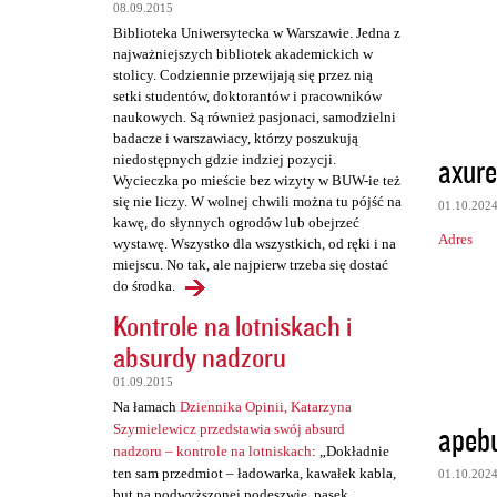
t
08.09.2015
a
Biblioteka Uniwersytecka w Warszawie. Jedna z
najważniejszych bibliotek akademickich w
r
stolicy. Codziennie przewijają się przez nią
z
setki studentów, doktorantów i pracowników
naukowych. Są również pasjonaci, samodzielni
e
badacze i warszawiacy, którzy poszukują
axure
niedostępnych gdzie indziej pozycji.
Wycieczka po mieście bez wizyty w BUW-ie też
się nie liczy. W wolnej chwili można tu pójść na
01.10.202
kawę, do słynnych ogrodów lub obejrzeć
Adres
wystawę. Wszystko dla wszystkich, od ręki i na
miejscu. No tak, ale najpierw trzeba się dostać
do środka.
Kontrole na lotniskach i
absurdy nadzoru
01.09.2015
Na łamach
Dziennika Opinii, Katarzyna
apeb
Szymielewicz przedstawia swój absurd
nadzoru – kontrole na lotniskach
: „Dokładnie
ten sam przedmiot – ładowarka, kawałek kabla,
01.10.202
but na podwyższonej podeszwie, pasek,