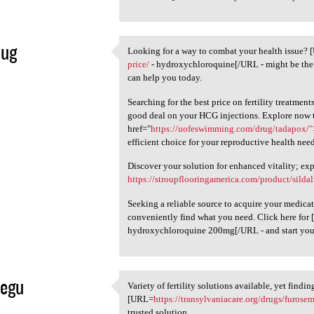
nug
Looking for a way to combat your health issue?
Looking for a way to combat
price/
- hydroxychloroquine[/URL - might be the 
4
can help you today.
Searching for the best price on fertility treatmen
good deal on your HCG injections. Explore now 
href="
https://uofeswimming.com/drug/tadapox/
efficient choice for your reproductive health need
Discover your solution for enhanced vitality; ex
https://stroupflooringamerica.com/product/sildal
Seeking a reliable source to acquire your medica
conveniently find what you need. Click here for
hydroxychloroquine 200mg[/URL - and start your 
tegu
Variety of fertility solutions available, yet findi
Variety of fertility
[URL=
https://transylvaniacare.org/drugs/furose
4
trusted solution.