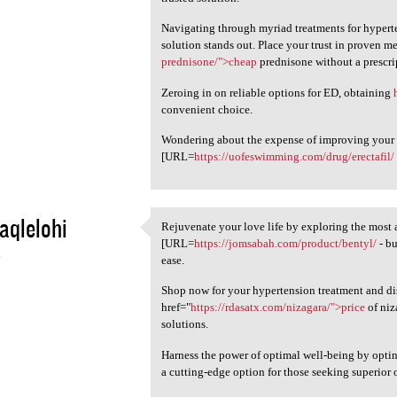
Navigating through myriad treatments for hyperte
solution stands out. Place your trust in proven m
prednisone/">cheap
prednisone without a prescri
Zeroing in on reliable options for ED, obtaining
convenient choice.
Wondering about the expense of improving your e
[URL=
https://uofeswimming.com/drug/erectafil/
aqlelohi
Rejuvenate your love life by exploring the most 
Rejuvenate your love life by
[URL=
https://jomsabah.com/product/bentyl/
- bu
4
ease.
Shop now for your hypertension treatment and d
href="
https://rdasatx.com/nizagara/">price
of niz
solutions.
Harness the power of optimal well-being by opti
a cutting-edge option for those seeking superior