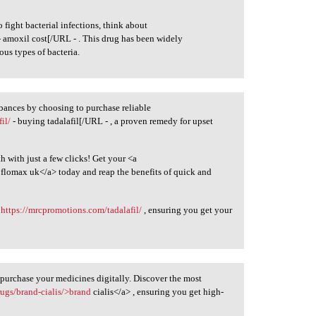
o fight bacterial infections, think about
 amoxil cost[/URL - . This drug has been widely
us types of bacteria.
rbances by choosing to purchase reliable
il/
- buying tadalafil[/URL - , a proven remedy for upset
 with just a few clicks! Get your <a
flomax uk</a> today and reap the benefits of quick and
n
https://mrcpromotions.com/tadalafil/
, ensuring you get your
purchase your medicines digitally. Discover the most
rugs/brand-cialis/>brand
cialis</a> , ensuring you get high-