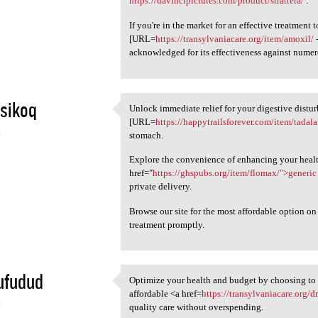
https://davincipictures.com/product/strattera/
.
If you're in the market for an effective treatment t
[URL=
https://transylvaniacare.org/item/amoxil/
-
acknowledged for its effectiveness against numero
sikoq
Unlock immediate relief for your digestive distu
Unlock immediate relief for
[URL=
https://happytrailsforever.com/item/tadalaf
4
stomach.
Explore the convenience of enhancing your health
href="
https://ghspubs.org/item/flomax/">generic
private delivery.
Browse our site for the most affordable option o
treatment promptly.
ufudud
Optimize your health and budget by choosing to 
Optimize your health and
affordable <a href=
https://transylvaniacare.org/d
4
quality care without overspending.