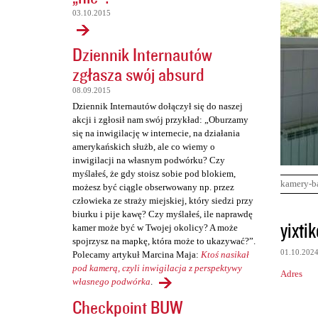
03.10.2015
Dziennik Internautów
zgłasza swój absurd
08.09.2015
Dziennik Internautów dołączył się do naszej
akcji i zgłosił nam swój przykład: „Oburzamy
się na inwigilację w internecie, na działania
amerykańskich służb, ale co wiemy o
inwigilacji na własnym podwórku? Czy
myślałeś, że gdy stoisz sobie pod blokiem,
kamery-b
możesz być ciągle obserwowany np. przez
człowieka ze straży miejskiej, który siedzi przy
biurku i pije kawę? Czy myślałeś, ile naprawdę
K
yixtik
kamer może być w Twojej okolicy? A może
o
spojrzysz na mapkę, która może to ukazywać?”.
01.10.202
Polecamy artykuł Marcina Maja:
Ktoś nasikał
m
pod kamerą, czyli inwigilacja z perspektywy
Adres
e
własnego podwórka
.
n
Checkpoint BUW