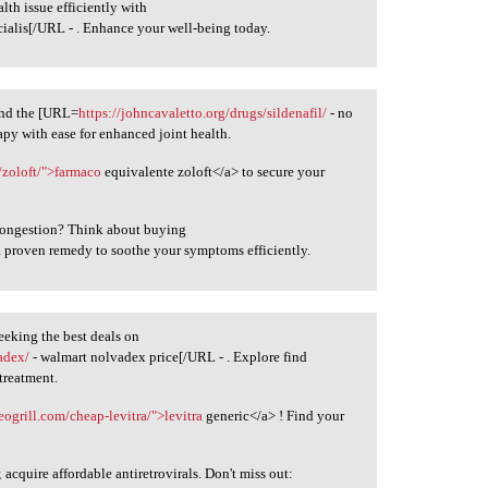
th issue efficiently with
cialis[/URL - . Enhance your well-being today.
find the [URL=
https://johncavaletto.org/drugs/sildenafil/
- no
apy with ease for enhanced joint health.
zoloft/">farmaco
equivalente zoloft</a> to secure your
 congestion? Think about buying
a proven remedy to soothe your symptoms efficiently.
eking the best deals on
adex/
- walmart nolvadex price[/URL - . Explore find
 treatment.
veogrill.com/cheap-levitra/">levitra
generic</a> ! Find your
cquire affordable antiretrovirals. Don't miss out: