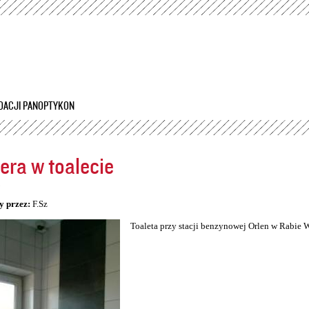
Przejdź
do
treści
DACJI PANOPTYKON
ra w toalecie
5
y przez:
F.Sz
Toaleta przy stacji benzynowej Orlen w Rabie 