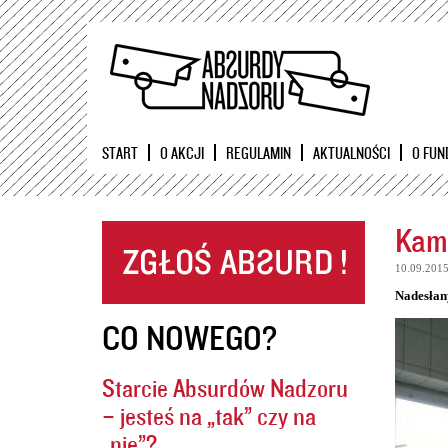
START
O AKCJI
REGULAMIN
AKTUALNOŚCI
O FUN
Kame
10.09.201
Nadesłan
CO NOWEGO?
Starcie Absurdów Nadzoru
– jesteś na „tak” czy na
„nie”?