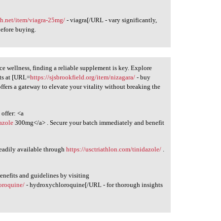
ch.net/item/viagra-25mg/
- viagra[/URL - vary significantly,
efore buying.
e wellness, finding a reliable supplement is key. Explore
ts at [URL=
https://sjsbrookfield.org/item/nizagara/
- buy
ffers a gateway to elevate your vitality without breaking the
offer: <a
dazole
300mg</a> . Secure your batch immediately and benefit
 readily available through
https://usctriathlon.com/tinidazole/
.
enefits and guidelines by visiting
oroquine/
- hydroxychloroquine[/URL - for thorough insights