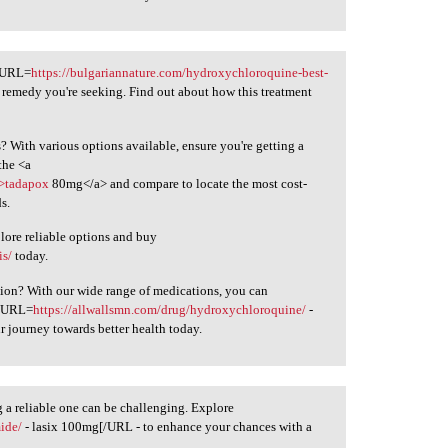
 [URL=
https://bulgariannature.com/hydroxychloroquine-best-
remedy you're seeking. Find out about how this treatment
ts? With various options available, ensure you're getting a
the <a
">tadapox
80mg</a> and compare to locate the most cost-
s.
plore reliable options and buy
is/
today.
tion? With our wide range of medications, you can
 [URL=
https://allwallsmn.com/drug/hydroxychloroquine/
-
journey towards better health today.
ng a reliable one can be challenging. Explore
mide/
- lasix 100mg[/URL - to enhance your chances with a