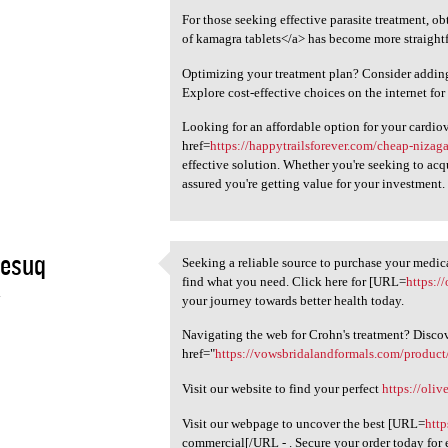
For those seeking effective parasite treatment, ob
of kamagra tablets</a> has become more straight
Optimizing your treatment plan? Consider addi
Explore cost-effective choices on the internet fo
Looking for an affordable option for your cardio
href=
https://happytrailsforever.com/cheap-nizag
effective solution. Whether you're seeking to acqu
assured you're getting value for your investment.
pesuq
Seeking a reliable source to purchase your medic
Seeking a reliable source to
find what you need. Click here for [URL=
https:/
4
your journey towards better health today.
Navigating the web for Crohn's treatment? Disco
href="
https://vowsbridalandformals.com/product
Visit our website to find your perfect
https://oliv
Visit our webpage to uncover the best [URL=
http
commercial[/URL - . Secure your order today for 