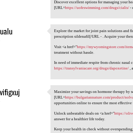
Discover excellent options for managing your heal
[URL=
https://uofeswimming.com/drugs/cialis/
- 
ualu
Explore the market for joint pain solutions and 
Explore the market for joint
prescription sildenafil[/URL - . Acquire your ther
4
Visit <a href="
https://mywyomingstore.com/item/
treatment without hassle.
In need of immediate respite from chronic nasal
https://transylvaniacare.org/drugs/dapoxetine/
, 
vifigxuj
Maximize your savings on hormone therapy by se
Maximize your savings on
[URL=
https://bulgariannature.com/product/nolv
4
opportunities online to ensure the most effective
Unlock unbeatable deals on <a href="
https://oli
answer for a healthier life today.
Keep your health in check without overspending; a