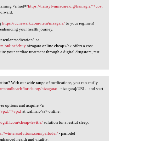
taining <a href="
https://transylvaniacare.org/kamagra/">cost
forward.
ng
https://ucnewark.com/item/nizagara/
to your regimen!
r enhancing your health journey.
vascular medication? <a
ara-online/>buy
nizagara online cheap</a> offers a cost-
ire your cardiac treatment through a digital drugstore, rest
ation? With our wide range of medications, you can easily
/ormondbeachflorida.org/nizagara/
- nizagara[/URL - and start
ver options and acquire <a
/vpxl/">vpxl
at walmart</a> online.
eogrill.com/cheap-levitra/
solution for a restful sleep.
s://winterssolutions.com/parlodel/
- parlodel
enhanced health and vitality.