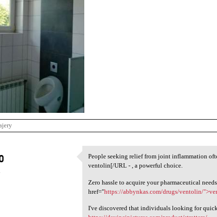
ajery
o
People seeking relief from joint inflammation of
People seeking relief from
ventolin[/URL - , a powerful choice.
4
Zero hassle to acquire your pharmaceutical needs
href="
https://abbynkas.com/drugs/ventolin/">ve
I've discovered that individuals looking for quic