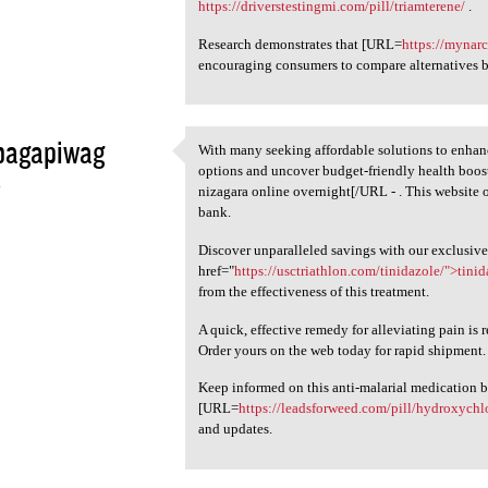
https://driverstestingmi.com/pill/triamterene/
.
Research demonstrates that [URL=
https://mynar
encouraging consumers to compare alternatives b
bagapiwag
With many seeking affordable solutions to enhanc
With many seeking affordable
options and uncover budget-friendly health boos
4
nizagara online overnight[/URL - . This website o
bank.
Discover unparalleled savings with our exclusive 
href="
https://usctriathlon.com/tinidazole/">tini
from the effectiveness of this treatment.
A quick, effective remedy for alleviating pain is
Order yours on the web today for rapid shipment.
Keep informed on this anti-malarial medication b
[URL=
https://leadsforweed.com/pill/hydroxychl
and updates.