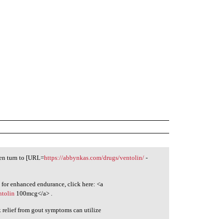
ten turn to [URL=
https://abbynkas.com/drugs/ventolin/
-
 for enhanced endurance, click here: <a
ntolin
100mcg</a> .
k relief from gout symptoms can utilize