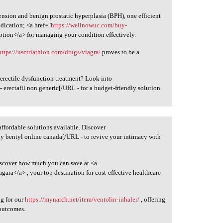
nsion and benign prostatic hyperplasia (BPH), one efficient
edication; <a href="
https://wellnowuc.com/buy-
ption</a> for managing your condition effectively.
https://usctriathlon.com/drugs/viagra/
proves to be a
rectile dysfunction treatment? Look into
- erectafil non generic[/URL - for a budget-friendly solution.
affordable solutions available. Discover
y bentyl online canada[/URL - to revive your intimacy with
iscover how much you can save at <a
agara</a> , your top destination for cost-effective healthcare
ng for our
https://mynarch.net/item/ventolin-inhaler/
, offering
 outcomes.