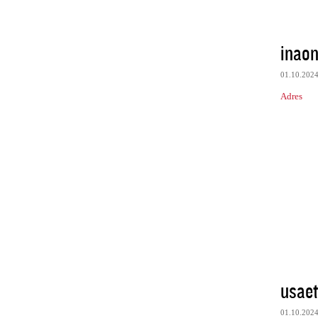
inao
01.10.202
Adres
usae
01.10.202