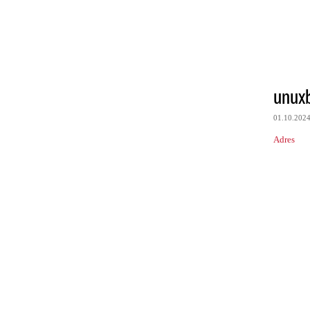
unux
01.10.202
Adres