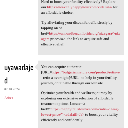
Need to boost your fertility effectively? Explore
our
https://heavenlyhappyhour.com/vidalista/
for
an affordable choice.
Try alleviating your discomfort effortlessly by
tapping on <a
href=
https://ormondbeachflorida.org/nizagara/>niz
agara
price</a> , the link to acquire safe and
effective relief.
uyawadaje
You can acquire authentic
You can acquire authentic
[URL=
https://bulgariannature.com/product/retin-a/
d
- retin a overnight[/URL - to help in your fertility
journey, obtainable through our website.
02.10.2024
Optimize your health and wellness journey by
Adres
exploring our extensive selection of affordable
treatment options. Locate <a
href="
https://happytrailsforever.com/cialis-20-mg-
lowest-price/">tadalafil</a>
to boost your vitality
efficiently and confidently.