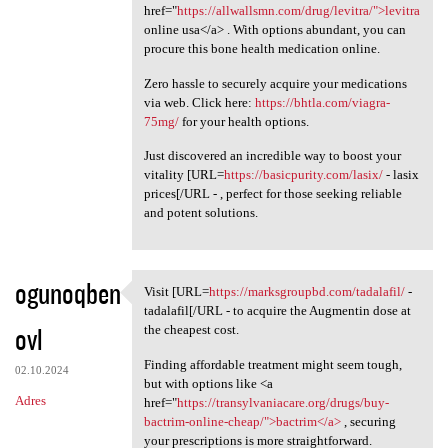
href="
https://allwallsmn.com/drug/levitra/">levitra
online usa</a> . With options abundant, you can
procure this bone health medication online.
Zero hassle to securely acquire your medications
via web. Click here:
https://bhtla.com/viagra-
75mg/
for your health options.
Just discovered an incredible way to boost your
vitality [URL=
https://basicpurity.com/lasix/
- lasix
prices[/URL - , perfect for those seeking reliable
and potent solutions.
ogunoqben
Visit [URL=
https://marksgroupbd.com/tadalafil/
-
Visit [URL=https:/
tadalafil[/URL - to acquire the Augmentin dose at
ovl
the cheapest cost.
Finding affordable treatment might seem tough,
02.10.2024
but with options like <a
Adres
href="
https://transylvaniacare.org/drugs/buy-
bactrim-online-cheap/">bactrim</a>
, securing
your prescriptions is more straightforward.