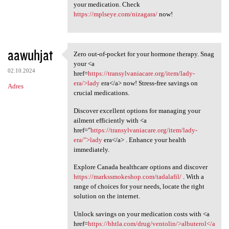
your medication. Check
https://mplseye.com/nizagara/
now!
aawuhjat
Zero out-of-pocket for your hormone therapy. Snag
Zero out-of-pocket for your
your <a
02.10.2024
href=
https://transylvaniacare.org/item/lady-
era/>lady
era</a> now! Stress-free savings on
Adres
crucial medications.
Discover excellent options for managing your
ailment efficiently with <a
href="
https://transylvaniacare.org/item/lady-
era/">lady
era</a> . Enhance your health
immediately.
Explore Canada healthcare options and discover
https://markssmokeshop.com/tadalafil/
. With a
range of choices for your needs, locate the right
solution on the internet.
Unlock savings on your medication costs with <a
href=
https://bhtla.com/drug/ventolin/>albuterol</a