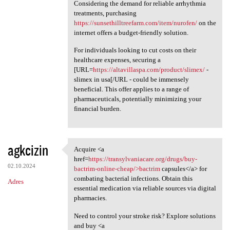
Considering the demand for reliable arrhythmia
treatments, purchasing
https://sunsethilltreefarm.com/item/nurofen/
on the
internet offers a budget-friendly solution.
For individuals looking to cut costs on their
healthcare expenses, securing a
[URL=
https://altavillaspa.com/product/slimex/
-
slimex in usa[/URL - could be immensely
beneficial. This offer applies to a range of
pharmaceuticals, potentially minimizing your
financial burden.
agkcizin
Acquire <a
Acquire <a href=https:/
href=
https://transylvaniacare.org/drugs/buy-
02.10.2024
bactrim-online-cheap/>bactrim
capsules</a> for
combating bacterial infections. Obtain this
Adres
essential medication via reliable sources via digital
pharmacies.
Need to control your stroke risk? Explore solutions
and buy <a