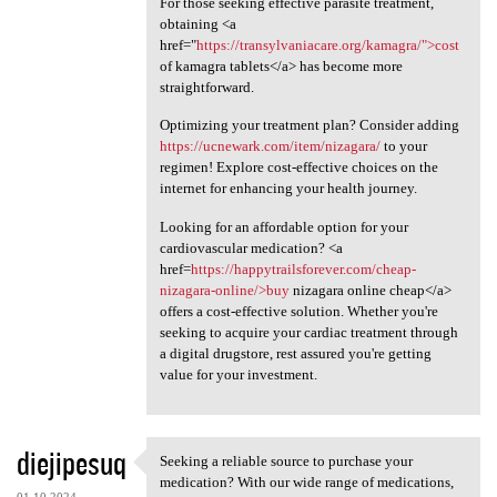
For those seeking effective parasite treatment,
obtaining <a
href="
https://transylvaniacare.org/kamagra/">cost
of kamagra tablets</a> has become more
straightforward.
Optimizing your treatment plan? Consider adding
https://ucnewark.com/item/nizagara/
to your
regimen! Explore cost-effective choices on the
internet for enhancing your health journey.
Looking for an affordable option for your
cardiovascular medication? <a
href=
https://happytrailsforever.com/cheap-
nizagara-online/>buy
nizagara online cheap</a>
offers a cost-effective solution. Whether you're
seeking to acquire your cardiac treatment through
a digital drugstore, rest assured you're getting
value for your investment.
diejipesuq
Seeking a reliable source to purchase your
Seeking a reliable source to
medication? With our wide range of medications,