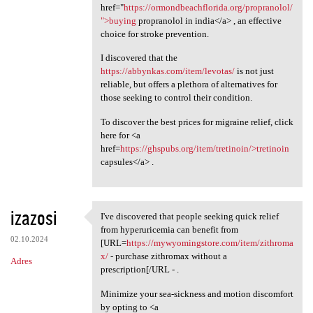
href="
https://ormondbeachflorida.org/propranolol/
">buying
propranolol in india</a> , an effective
choice for stroke prevention.
I discovered that the
https://abbynkas.com/item/levotas/
is not just
reliable, but offers a plethora of alternatives for
those seeking to control their condition.
To discover the best prices for migraine relief, click
here for <a
href=
https://ghspubs.org/item/tretinoin/>tretinoin
capsules</a> .
izazosi
I've discovered that people seeking quick relief
I've discovered that people
from hyperuricemia can benefit from
02.10.2024
[URL=
https://mywyomingstore.com/item/zithroma
x/
- purchase zithromax without a
Adres
prescription[/URL - .
Minimize your sea-sickness and motion discomfort
by opting to <a