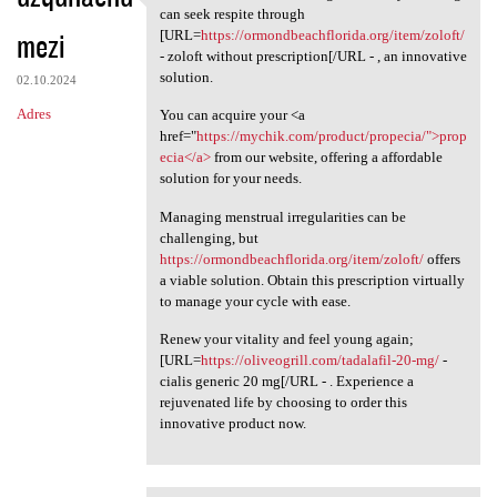
Various individuals suffering
can seek respite through
mezi
[URL=
https://ormondbeachflorida.org/item/zoloft/
- zoloft without prescription[/URL - , an innovative
solution.
02.10.2024
Adres
You can acquire your <a
href="
https://mychik.com/product/propecia/">prop
ecia</a>
from our website, offering a affordable
solution for your needs.
Managing menstrual irregularities can be
challenging, but
https://ormondbeachflorida.org/item/zoloft/
offers
a viable solution. Obtain this prescription virtually
to manage your cycle with ease.
Renew your vitality and feel young again;
[URL=
https://oliveogrill.com/tadalafil-20-mg/
-
cialis generic 20 mg[/URL - . Experience a
rejuvenated life by choosing to order this
innovative product now.