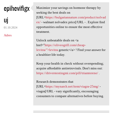
epihevifigx
Maximize your savings on hormone therapy by
Maximize your savings on
seeking the best deals on
uj
[URL=
https://bulgariannature.com/product/nolvad
ex/
- walmart nolvadex price[/URL - . Explore find
opportunities online to ensure the most effective
01.10.2024
treatment.
Adres
Unlock unbeatable deals on <a
href="
https://oliveogrill.com/cheap-
levitra/">levitra
generic</a> ! Find your answer for
a healthier life today.
Keep your health in check without overspending;
acquire affordable antiretrovirals. Don't miss out:
https://driverstestingmi.com/pill/triamterene/
.
Research demonstrates that
[URL=
https://mynarch.net/item/viagra-25mg/
-
viagra[/URL - vary significantly, encouraging
consumers to compare alternatives before buying.