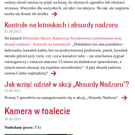
wolnej chwili można tu pójść na kawę, do słynnych ogrodów lub obejrzeć
wystawę. Wszystko dla wszystkich, od ręki i na miejscu. No tak, ale najpierw
trzeba się dostać do środka.
Kontrole na lotniskach i absurdy nadzoru
01.09.2015
Na łamach
Dziennika Opinii, Katarzyna Szymielewicz przedstawia swój
absurd nadzoru – kontrole na lotniskach
: „Dokładnie ten sam przedmiot –
ładowarka, kawałek kabla, but na podwyższonej podeszwie, pasek, kawałek
metalu gdzieś przy ciele, czy coś w kształcie tuby – raz uruchamia sygnał
ostrzegawczy i oznacza stracone 15 minut na dodatkowe sprawdzenie, a
innym razem okazuje się zupełnie niewidzialny”. A jaki absurd nadzoru
uwiera Ciebie najbardziej?
Jak wziąć udział w akcji „Absurdy Nadzoru"?
25.08.2015
Poznaj 5 sposobów na zaangażowanie się w akcję „Absurdy Nadzoru".
Kamera w toalecie
10.09.2015
Nadesłany przez:
F.Sz