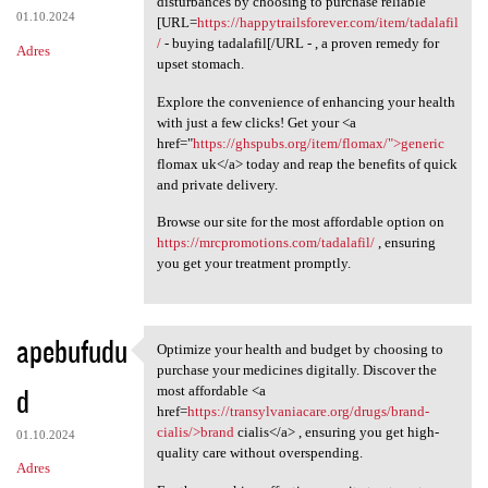
disturbances by choosing to purchase reliable
01.10.2024
[URL=
https://happytrailsforever.com/item/tadalafil
/
- buying tadalafil[/URL - , a proven remedy for
Adres
upset stomach.
Explore the convenience of enhancing your health
with just a few clicks! Get your <a
href="
https://ghspubs.org/item/flomax/">generic
flomax uk</a> today and reap the benefits of quick
and private delivery.
Browse our site for the most affordable option on
https://mrcpromotions.com/tadalafil/
, ensuring
you get your treatment promptly.
apebufudu
Optimize your health and budget by choosing to
Optimize your health and
purchase your medicines digitally. Discover the
d
most affordable <a
href=
https://transylvaniacare.org/drugs/brand-
cialis/>brand
cialis</a> , ensuring you get high-
01.10.2024
quality care without overspending.
Adres