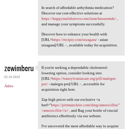
In search of affordable arrhythmia medication?
Discover our cost-effective solutions at
https://happytrailsforever.com/item/furosemide/
,
and manage your symptoms successfully.
Discover how to enhance your health with
[URL=
https://recipiy.com/nizagara/
- asian
nizagara[/URL - , available today for acquisition.
zewimberu
If you're seeking a dependable cholesterol-
If you're seeking a
lowering option, consider looking into
02.10.2024
[URL=
https://transylvaniacare.org/pill/malegra-
pro/
- malegra pro[/URL - , accessible for
Adres
acquisition right here.
Zap high prices with our exclusive <a
href="
https://pittmanchiro.com/drug/amoxicillin/"
>amoxicillin</a>
, and Bag your bottle of crucial
antibiotics effortlessly via our website.
I've uncovered the most affordable way to acquire