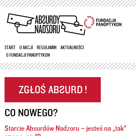
Przejdź
do
treści
START
O AKCJI
REGULAMIN
AKTUALNOŚCI
O FUNDACJI PANOPTYKON
CO NOWEGO?
Starcie Absurdów Nadzoru – jesteś na „tak”