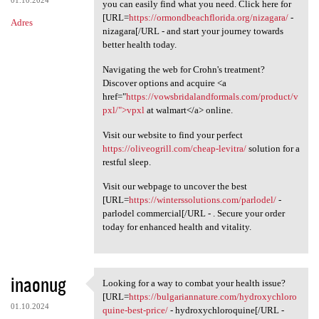
01.10.2024
you can easily find what you need. Click here for
[URL=
https://ormondbeachflorida.org/nizagara/
-
Adres
nizagara[/URL - and start your journey towards
better health today.
Navigating the web for Crohn's treatment?
Discover options and acquire <a
href="
https://vowsbridalandformals.com/product/v
pxl/">vpxl
at walmart</a> online.
Visit our website to find your perfect
https://oliveogrill.com/cheap-levitra/
solution for a
restful sleep.
Visit our webpage to uncover the best
[URL=
https://winterssolutions.com/parlodel/
-
parlodel commercial[/URL - . Secure your order
today for enhanced health and vitality.
inaonug
Looking for a way to combat your health issue?
Looking for a way to combat
[URL=
https://bulgariannature.com/hydroxychloro
01.10.2024
quine-best-price/
- hydroxychloroquine[/URL -