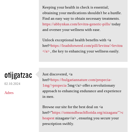
Keeping your health in check is essential;
obtaining your medications shouldn't be a hurdle.
Find an easy way to obtain necessary treatments.
https://abbynkas.com/levitra-generic-pills/
today
and oversee your wellness with ease.
Unlock exceptional health benefits with <a
href=
https://leadsforweed.com/pill/levitra/>levitra
</a>
, the key to enhancing your wellness easily.
otijgatzac
Just discovered, <a
Just discovered, <a href
href=
https://bulgariannature.com/propecia-
02.10.2024
1mg/>propecia
5mg</a> offer a revolutionary
approach to enhancing endurance and experience
Adres
in men.
Browse our site for the best deal on <a
href="
https://ormondbeachflorida.org/nizagara/">c
heapest
nizagara</a> , ensuring you secure your
prescription swiftly.