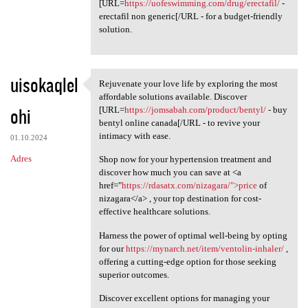
[URL=
https://uofeswimming.com/drug/erectafil/
-
erectafil non generic[/URL - for a budget-friendly
solution.
uisokaqlel
Rejuvenate your love life by exploring the most
Rejuvenate your love life by
affordable solutions available. Discover
ohi
[URL=
https://jomsabah.com/product/bentyl/
- buy
bentyl online canada[/URL - to revive your
intimacy with ease.
01.10.2024
Adres
Shop now for your hypertension treatment and
discover how much you can save at <a
href="
https://rdasatx.com/nizagara/">price
of
nizagara</a> , your top destination for cost-
effective healthcare solutions.
Harness the power of optimal well-being by opting
for our
https://mynarch.net/item/ventolin-inhaler/
,
offering a cutting-edge option for those seeking
superior outcomes.
Discover excellent options for managing your