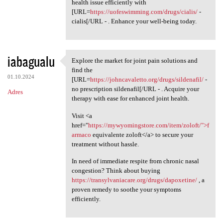
health issue efficiently with
[URL=
https://uofeswimming.com/drugs/cialis/
-
cialis[/URL - . Enhance your well-being today.
iabagualu
Explore the market for joint pain solutions and
Explore the market for joint
find the
01.10.2024
[URL=
https://johncavaletto.org/drugs/sildenafil/
-
no prescription sildenafil[/URL - . Acquire your
Adres
therapy with ease for enhanced joint health.
Visit <a
href="
https://mywyomingstore.com/item/zoloft/">f
armaco
equivalente zoloft</a> to secure your
treatment without hassle.
In need of immediate respite from chronic nasal
congestion? Think about buying
https://transylvaniacare.org/drugs/dapoxetine/
, a
proven remedy to soothe your symptoms
efficiently.