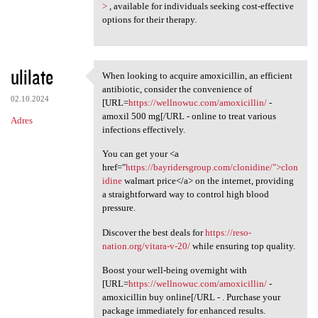
>
, available for individuals seeking cost-effective
options for their therapy.
ulilate
When looking to acquire amoxicillin, an efficient
When looking to acquire
antibiotic, consider the convenience of
02.10.2024
[URL=
https://wellnowuc.com/amoxicillin/
-
amoxil 500 mg[/URL - online to treat various
Adres
infections effectively.
You can get your <a
href="
https://bayridersgroup.com/clonidine/">clon
idine
walmart price</a> on the internet, providing
a straightforward way to control high blood
pressure.
Discover the best deals for
https://reso-
nation.org/vitara-v-20/
while ensuring top quality.
Boost your well-being overnight with
[URL=
https://wellnowuc.com/amoxicillin/
-
amoxicillin buy online[/URL - . Purchase your
package immediately for enhanced results.