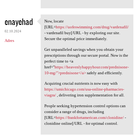
enayehad
Now, locate
Now, locate [URL=https:/
[URL=
https://uofeswimming.com/drug/vardenafil/
02.10.2024
- vardenafil buy[/URL - by exploring our site.
Secure the optimal price immediately.
Adres
Get unparalleled savings when you obtain your
prescriptions through our secure portal. Now is the
perfect time to <a
href="
https://heavenlyhappyhour.com/prednisone-
10-mg/">prednisone</a>
safely and efficiently.
Acquiring crucial nutrients is now easy with
https://umichicago.com/usa-online-pharmacies-
viagra/
, delivering iron supplementation for all.
People seeking hypertension control options can
consider a range of drugs, including
[URL=
https://frankfortamerican.com/clonidine/
-
clonidine online[/URL - for optimal control.