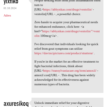
yixtiko
People seeking relief from joint inflammation often
People seeking relief from
o
turn to
01.10.2024
m
[URL=
https://abbynkas.com/drugs/ventolin/
-
ventolin[/URL - , a powerful choice.
Adres
e
Zero hassle to acquire your pharmaceutical needs
n
for enhanced endurance, click here: <a
t
href="
https://abbynkas.com/drugs/ventolin/">vent
olin
100mcg</a> .
a
r
I've discovered that individuals looking for quick
relief from gout symptoms can utilize
z
https://davincipictures.com/product/strattera/
.
e
If you're in the market for an effective treatment to
fight bacterial infections, think about
[URL=
https://transylvaniacare.org/item/amoxil/
-
amoxil cost[/URL - . This drug has been widely
acknowledged for its effectiveness against
numerous types of bacteria.
axuresikoq
Unlock immediate relief for your digestive
Unlock immediate relief for