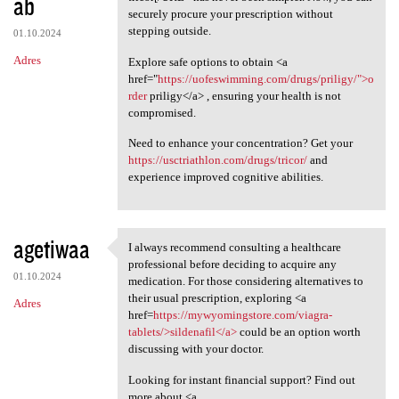
ab
securely procure your prescription without
stepping outside.
01.10.2024
Adres
Explore safe options to obtain <a
href="
https://uofeswimming.com/drugs/priligy/">o
rder
priligy</a> , ensuring your health is not
compromised.
Need to enhance your concentration? Get your
https://usctriathlon.com/drugs/tricor/
and
experience improved cognitive abilities.
agetiwaa
I always recommend consulting a healthcare
I always recommend consulting
professional before deciding to acquire any
01.10.2024
medication. For those considering alternatives to
their usual prescription, exploring <a
Adres
href=
https://mywyomingstore.com/viagra-
tablets/>sildenafil</a>
could be an option worth
discussing with your doctor.
Looking for instant financial support? Find out
more about <a