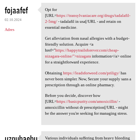
fojaafef
Opt for
Opt for [URL=https:/
[URL=
https://transylvaniacare.org/drugs/tadalafil-
02.10.2024
2-5mg/
- tadalafil in usa[/URL - and retain on
essential medicine.
Adres
Get alleviation from nasal allergies with a budget-
friendly solution. Acquire <a
href="
https://happytrailsforever.com/cheap-
nizagara-online/">nizagara
information</a> online
for a straightforward experience.
Obtaining
https://leadsforweed.com/priligy/
has
never been simpler. Now, Secure your supply sans a
prescription through an online pharmacy.
Before you decide, discover how
[URL=
https://basicpurity.com/amoxicillin/
-
amoxicillin without dr prescription[/URL - might
be the answer you're seeking for managing stress.
uzquhaehu
Various individuals suffering from heavy bleeding