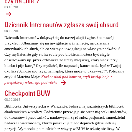
czy na „nie”?
03.10.2015
Dziennik Internautów zgłasza swój absurd
08.09.2015
Dziennik Internautów dołączył się do naszej akcji i zgłosił nam swój
przykład: „Oburzamy się na inwigilację w internecie, na działania
amerykańskich służb, ale co wiemy o inwigilacji na własnym podwórku?
Czy myślałeś, że gdy stoisz sobie pod blokiem, możesz być ciągle
obserwowany np. przez człowieka ze straży miejskiej, który siedzi przy
biurku i pije kawę? Czy myślałeś, ile naprawdę kamer może być w Twojej
okolicy? A może spojrzysz na mapkę, która może to ukazywać?”. Polecamy
artykuł Marcina Maja:
Ktoś nasikał pod kamerą, czyli inwigilacja z
perspektywy własnego podwórka
.
Checkpoint BUW
08.09.2015
Biblioteka Uniwersytecka w Warszawie. Jedna z najważniejszych bibliotek
akademickich w stolicy. Codziennie przewijają się przez nią setki studentów,
doktorantów i pracowników naukowych. Są również pasjonaci, samodzielni
badacze i warszawiacy, którzy poszukują niedostępnych gdzie indziej
pozycji. Wycieczka po mieście bez wizyty w BUW-ie też się nie liczy. W