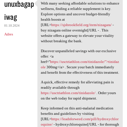
unuxbagap
With many seeking affordable solutions to enhance
With many seeking affordable
wellness, finding a reliable supplement is key.
iwag
Explore options and uncover budget-friendly
health boosts at
[URL=
https://sjsbrookfield.org/item/nizagara/
-
01.10.2024
buy nizagara online overnight[/URL - . This
Adres
website offers a gateway to elevate your vitality
without breaking the bank.
Discover unparalleled savings with our exclusive
offer: <a
href="
https://usctriathlon.com/tinidazole/">tinidaz
ole
300mg</a> . Secure your batch immediately
and benefit from the effectiveness of this treatment.
A quick, effective remedy for alleviating pain is
readily available through
https://usctriathlon.com/tinidazole/
. Order yours
on the web today for rapid shipment.
Keep informed on this anti-malarial medication
benefits and guidelines by visiting
[URL=
https://leadsforweed.com/pill/hydroxychlor
oquine/
- hydroxychloroquine[/URL - for thorough