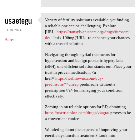
usaetegu
Variety of fertility solutions available, yet finding
Variety of fertility
a reliable one can be challenging. Explore
01.10.2024
[URL=
https://transylvaniacare.org/drugs/furosemi
de/
- lasix 100mg[/URL - to enhance your chances
Adres
with a trusted solution.
Navigating through myriad treatments for
hypertension and benign prostatic hyperplasia
(BPH), one efficient solution stands out. Place your
trust in proven medication; <a
href="
https://wellnowuc.com/buy-
prednisone/">cheap
prednisone without a
prescription</a> for managing your condition
effectively.
Zeroing in on reliable options for ED, obtaining
https://usctriathlon.com/drugs/viagra/
proves to be
a convenient choice.
Wondering about the expense of improving your
erectile dysfunction treatment? Look into