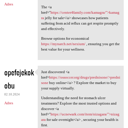
Adres
The <a
href="
https://center4family.com/kamagra/">kamag
ra
jelly for sale</a> showcases how patients
suffering from acid reflux can get respite promptly
and effectively.
Browse options for economical
https://mynarch.net/nexium/
, ensuring you get the
best value for your wellness.
opefejekok
Just discovered <a
Just discovered <a href=https
href=
https://ossoccer.org/drugs/prednisone/>predni
obu
sone
buy online</a> ? Explore the market to buy
your supply virtually.
02.10.2024
Understanding the need for stomach ulcer
Adres
treatments? Explore the most trusted options and
discover <a
href="
https://ucnewark.com/item/nizagara/">nizag
ara
for sale overnight</a> , securing your health is
first.