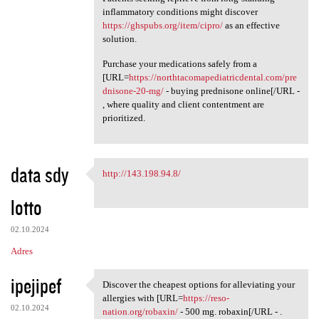
inflammatory conditions might discover
https://ghspubs.org/item/cipro/
as an effective
solution.
Purchase your medications safely from a
[URL=
https://northtacomapediatricdental.com/pre
dnisone-20-mg/
- buying prednisone online[/URL -
, where quality and client contentment are
prioritized.
data sdy
http://143.198.94.8/
http://143.198.94.8/
lotto
02.10.2024
Adres
ipejipef
Discover the cheapest options for alleviating your
Discover the cheapest options
allergies with [URL=
https://reso-
02.10.2024
nation.org/robaxin/
- 500 mg. robaxin[/URL - .