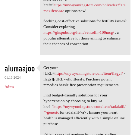
href="
https://mywyomingstore.com/nolvadex/">ta
moxifen</a>
options now!
Seeking cost-effective solutions for fertility issues?
Consider exploring
https://ghspubs.org/item/ventolin-100mcg/
, a
popular alternative for those aiming to enhance
their chances of conception.
alumaajoo
Get your
Get your [URL=https:/
[URL=
https://mywyomingstore.com/item/flagyl/
-
01.10.2024
flagyl[/URL - effortlessly. Purchase potent
remedies hassle-free prescription requirements.
Adres
Find budget-friendly solutions for your
hypertension by choosing to buy <a
href="
https://mywyomingstore.com/item/tadalafil/
">generic
for tadalafil</a> . Ensure your heart
health is managed efficiently with a simple online
purchase.
Patients seeking reprieve from long-standing