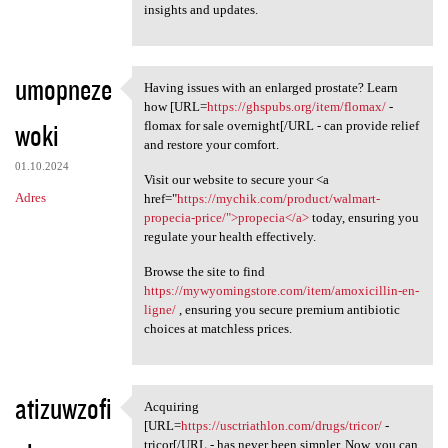
insights and updates.
umopneze
Having issues with an enlarged prostate? Learn
Having issues with an
how [URL=
https://ghspubs.org/item/flomax/
-
woki
flomax for sale overnight[/URL - can provide relief
and restore your comfort.
01.10.2024
Visit our website to secure your <a
Adres
href="
https://mychik.com/product/walmart-
propecia-price/">propecia</a>
today, ensuring you
regulate your health effectively.
Browse the site to find
https://mywyomingstore.com/item/amoxicillin-en-
ligne/
, ensuring you secure premium antibiotic
choices at matchless prices.
atizuwzofi
Acquiring
Acquiring [URL=https:/
[URL=
https://usctriathlon.com/drugs/tricor/
-
tricor[/URL - has never been simpler. Now, you can