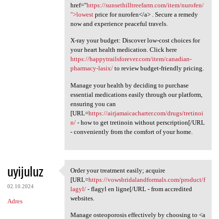
href="
https://sunsethilltreefarm.com/item/nurofen/
">lowest
price for nurofen</a> . Secure a remedy
now and experience peaceful travels.
X-ray your budget: Discover low-cost choices for
your heart health medication. Click here
https://happytrailsforever.com/item/canadian-
pharmacy-lasix/
to review budget-friendly pricing.
Manage your health by deciding to purchase
essential medications easily through our platform,
ensuring you can
[URL=
https://airjamaicacharter.com/drugs/tretinoi
n/
- how to get tretinoin without perscription[/URL
- conveniently from the comfort of your home.
uyijuluz
Order your treatment easily; acquire
Order your treatment easily;
[URL=
https://vowsbridalandformals.com/product/f
02.10.2024
lagyl/
- flagyl en ligne[/URL - from accredited
websites.
Adres
Manage osteoporosis effectively by choosing to <a