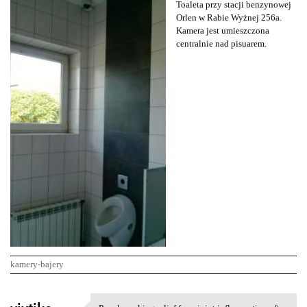
Toaleta przy stacji benzynowej
Orlen w Rabie Wyżnej 256a.
Kamera jest umieszczona
centralnie nad pisuarem.
kamery-bajery
K