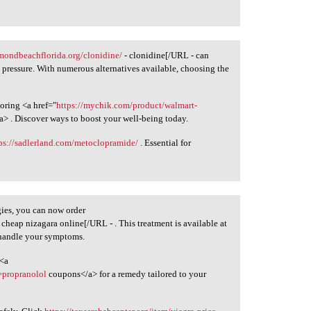
rmondbeachflorida.org/clonidine/
- clonidine[/URL - can
pressure. With numerous alternatives available, choosing the
oring <a href="
https://mychik.com/product/walmart-
/a> . Discover ways to boost your well-being today.
ps://sadlerland.com/metoclopramide/
. Essential for
gies, you can now order
 cheap nizagara online[/URL - . This treatment is available at
 handle your symptoms.
 <a
>propranolol
coupons</a> for a remedy tailored to your