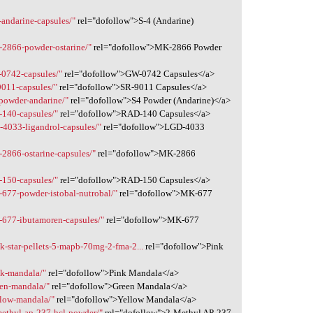
-andarine-capsules/"
rel="dofollow">S-4 (Andarine)
-2866-powder-ostarine/"
rel="dofollow">MK-2866 Powder
-0742-capsules/"
rel="dofollow">GW-0742 Capsules</a>
9011-capsules/"
rel="dofollow">SR-9011 Capsules</a>
-powder-andarine/"
rel="dofollow">S4 Powder (Andarine)</a>
-140-capsules/"
rel="dofollow">RAD-140 Capsules</a>
-4033-ligandrol-capsules/"
rel="dofollow">LGD-4033
-2866-ostarine-capsules/"
rel="dofollow">MK-2866
-150-capsules/"
rel="dofollow">RAD-150 Capsules</a>
-677-powder-istobal-nutrobal/"
rel="dofollow">MK-677
-677-ibutamoren-capsules/"
rel="dofollow">MK-677
k-star-pellets-5-mapb-70mg-2-fma-2...
rel="dofollow">Pink
nk-mandala/"
rel="dofollow">Pink Mandala</a>
een-mandala/"
rel="dofollow">Green Mandala</a>
llow-mandala/"
rel="dofollow">Yellow Mandala</a>
methyl-ap-237-hcl-powder/"
rel="dofollow">2-Methyl AP-237