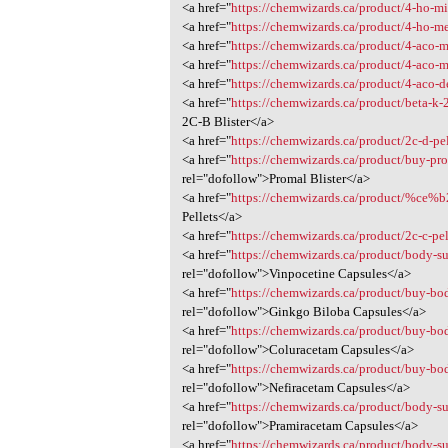
<a href="
https://chemwizards.ca/product/4-ho-mi
<a href="
https://chemwizards.ca/product/4-ho-me
<a href="
https://chemwizards.ca/product/4-aco-
<a href="
https://chemwizards.ca/product/4-aco-m
<a href="
https://chemwizards.ca/product/4-aco-d
<a href="
https://chemwizards.ca/product/beta-k
2C-B Blister</a>
<a href="
https://chemwizards.ca/product/2c-d-pe
<a href="
https://chemwizards.ca/product/buy-pro
rel="dofollow">Promal Blister</a>
<a href="
https://chemwizards.ca/product/%ce%b
Pellets</a>
<a href="
https://chemwizards.ca/product/2c-c-pe
<a href="
https://chemwizards.ca/product/body-s
rel="dofollow">Vinpocetine Capsules</a>
<a href="
https://chemwizards.ca/product/buy-bo
rel="dofollow">Ginkgo Biloba Capsules</a>
<a href="
https://chemwizards.ca/product/buy-bo
rel="dofollow">Coluracetam Capsules</a>
<a href="
https://chemwizards.ca/product/buy-bo
rel="dofollow">Nefiracetam Capsules</a>
<a href="
https://chemwizards.ca/product/body-s
rel="dofollow">Pramiracetam Capsules</a>
<a href="
https://chemwizards.ca/product/body-su