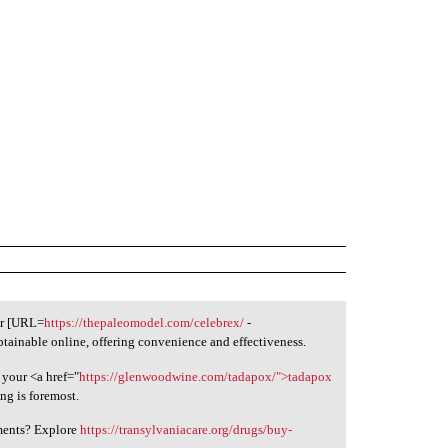
er [URL=
https://thepaleomodel.com/celebrex/
-
btainable online, offering convenience and effectiveness.
 your <a href="
https://glenwoodwine.com/tadapox/">tadapox
ng is foremost.
tments? Explore
https://transylvaniacare.org/drugs/buy-