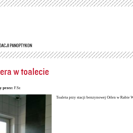
Przejdź
do
treści
DACJI PANOPTYKON
ra w toalecie
5
y przez:
F.Sz
Toaleta przy stacji benzynowej Orlen w Rabie 