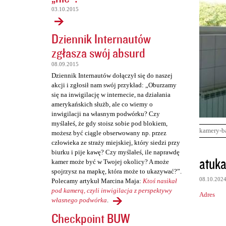
03.10.2015
Dziennik Internautów
zgłasza swój absurd
08.09.2015
Dziennik Internautów dołączył się do naszej
akcji i zgłosił nam swój przykład: „Oburzamy
się na inwigilację w internecie, na działania
amerykańskich służb, ale co wiemy o
inwigilacji na własnym podwórku? Czy
myślałeś, że gdy stoisz sobie pod blokiem,
kamery-b
możesz być ciągle obserwowany np. przez
człowieka ze straży miejskiej, który siedzi przy
biurku i pije kawę? Czy myślałeś, ile naprawdę
K
atuka
kamer może być w Twojej okolicy? A może
o
spojrzysz na mapkę, która może to ukazywać?”.
08.10.202
Polecamy artykuł Marcina Maja:
Ktoś nasikał
m
pod kamerą, czyli inwigilacja z perspektywy
Adres
e
własnego podwórka
.
n
Checkpoint BUW