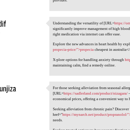
provides.
if
Understanding the versatility of [URL=
https://o
Understanding the versatility
significantly improve management of high blood 
4
right medication via internet can offer ease.
Explore the new advances in heart health by expl
propecia-price/">propecia
cheapest in australia<
X-plore options for handling anxiety through
htt
maintaining calm, find a remedy online.
unjiza
For those seeking alleviation from seasonal aller
For those seeking alleviation
[URL=
https://sadlerland.com/product/nizagara/
-
4
economical prices, offering a convenient way to
Seeking alleviation from chronic pain? Discover
href="
https://mynarch.net/product/propranolol/"
needs.