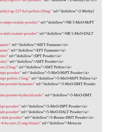
methyl-ap-237-hcl-pellets-20mg/"
rel="dofollow">2-Methyl
eo-mipt-oxalate-powder/"
rel="dofollow">NB 5-MeO-MiPT
eo-dalt-oxalate-powder/"
rel="dofollow">NB 5-MeO-DALT
arate/"
rel="dofollow">MET Fumarate</a>
arate/"
rel="dofollow">EPT Fumarate</a>
der/"
rel="dofollow">DPT Powder</a>
wder/"
rel="dofollow">AMT Powder</a>
lets-25mg/"
rel="dofollow">AMT Pellets</a>
mipt-powder/"
rel="dofollow">5-MeO-MiPT Powder</a>
mipt-pellets-15mg/"
rel="dofollow">5-MeO-MiPT Pellets</a>
dmt-powder-fumarate/"
rel="dofollow">5-MeO-DMT Powder
dmt-powder-hydrochloride/"
rel="dofollow">5-MeO-DMT
dipt-powder/"
rel="dofollow">5-MeO-DIPT Powder</a>
dalt-powder/"
rel="dofollow">5-MeO-DALT Powder</a>
o-dmt-powder/"
rel="dofollow">5-Bromo-DMT Powder</a>
-4-ho-met-21-mg-blister/"
rel="dofollow">Metocin