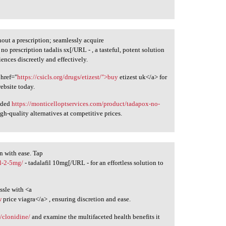
out a prescription; seamlessly acquire
 no prescription tadalis sx[/URL - , a tasteful, potent solution
ences discreetly and effectively.
 href="
https://csicls.org/drugs/etizest/">buy
etizest uk</a> for
ebsite today.
anded
https://monticelloptservices.com/product/tadapox-no-
gh-quality alternatives at competitive prices.
n with ease. Tap
il-2-5mg/
- tadalafil 10mg[/URL - for an effortless solution to
ssle with <a
w
price viagra</a> , ensuring discretion and ease.
/clonidine/
and examine the multifaceted health benefits it