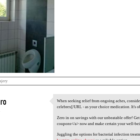
ajery
ro
When seeking relief from ongoing aches, consid
When seeking relief from
celebrex[/URL - as your choice medication. It's o
4
Zero in on savings with our unbeatable offer! Get
coupons</a> now and make certain your well-bei
Juggling the options for bacterial infection trea