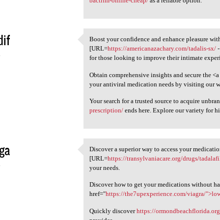
bactrim-online-cheap/
as a reliable option.
if
Boost your confidence and enhance pleasure with
Boost your confidence and
[URL=
https://americanazachary.com/tadalis-sx/
-
4
for those looking to improve their intimate experi
Obtain comprehensive insights and secure the <a
your antiviral medication needs by visiting our w
Your search for a trusted source to acquire unbr
prescription/
ends here. Explore our variety for hi
ga
Discover a superior way to access your medicatio
Discover a superior way to
[URL=
https://transylvaniacare.org/drugs/tadalaf
4
your needs.
Discover how to get your medications without ha
href="
https://the7upexperience.com/viagra/">lo
Quickly discover
https://ormondbeachflorida.org