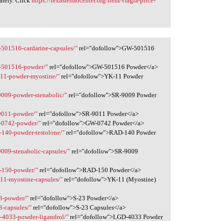
afely. Click
https://texasrehabcenter.org/item/viagra-price-
-501516-cardarine-capsules/"
rel="dofollow">GW-501516
w-501516-powder/"
rel="dofollow">GW-501516 Powder</a>
-11-powder-myostine/"
rel="dofollow">YK-11 Powder
9009-powder-stenabolic/"
rel="dofollow">SR-9009 Powder
-9011-powder/"
rel="dofollow">SR-9011 Powder</a>
w-0742-powder/"
rel="dofollow">GW-0742 Powder</a>
d-140-powder-testolone/"
rel="dofollow">RAD-140 Powder
9009-stenabolic-capsules/"
rel="dofollow">SR-9009
d-150-powder/"
rel="dofollow">RAD-150 Powder</a>
-11-myostine-capsules/"
rel="dofollow">YK-11 (Myostine)
23-powder/"
rel="dofollow">S-23 Powder</a>
3-capsules/"
rel="dofollow">S-23 Capsules</a>
d-4033-powder-ligandrol/"
rel="dofollow">LGD-4033 Powder