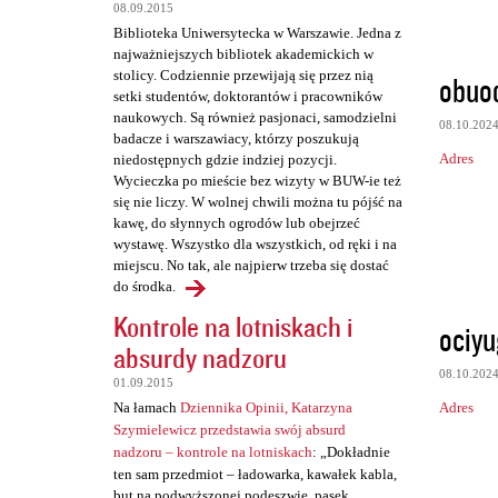
t
08.09.2015
a
Biblioteka Uniwersytecka w Warszawie. Jedna z
najważniejszych bibliotek akademickich w
r
stolicy. Codziennie przewijają się przez nią
obuod
z
setki studentów, doktorantów i pracowników
naukowych. Są również pasjonaci, samodzielni
e
08.10.202
badacze i warszawiacy, którzy poszukują
Adres
niedostępnych gdzie indziej pozycji.
Wycieczka po mieście bez wizyty w BUW-ie też
się nie liczy. W wolnej chwili można tu pójść na
kawę, do słynnych ogrodów lub obejrzeć
wystawę. Wszystko dla wszystkich, od ręki i na
miejscu. No tak, ale najpierw trzeba się dostać
do środka.
Kontrole na lotniskach i
ociyu
absurdy nadzoru
08.10.202
01.09.2015
Adres
Na łamach
Dziennika Opinii, Katarzyna
Szymielewicz przedstawia swój absurd
nadzoru – kontrole na lotniskach
: „Dokładnie
ten sam przedmiot – ładowarka, kawałek kabla,
but na podwyższonej podeszwie, pasek,