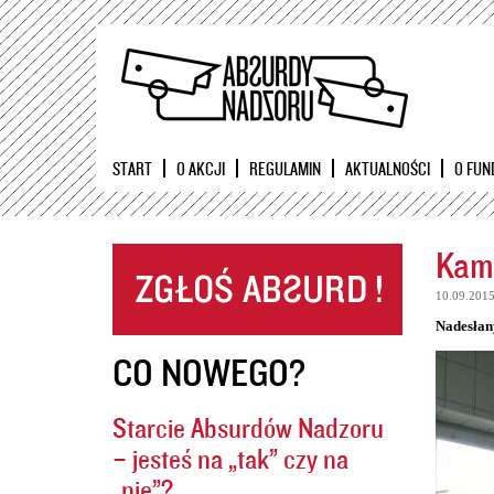
START
O AKCJI
REGULAMIN
AKTUALNOŚCI
O FUN
Kame
10.09.201
Nadesłan
CO NOWEGO?
Starcie Absurdów Nadzoru
– jesteś na „tak” czy na
„nie”?