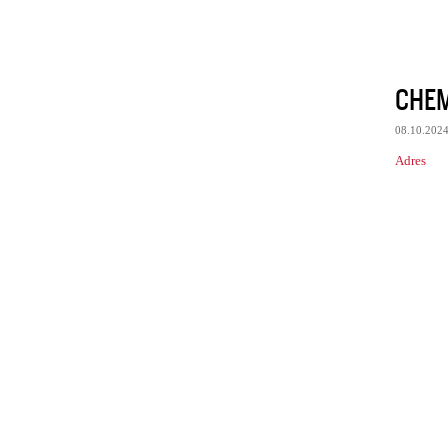
CHEM
08.10.202
Adres