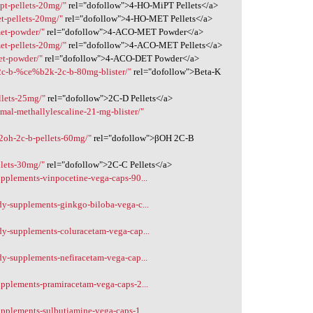
pt-pellets-20mg/"
rel="dofollow">4-HO-MiPT Pellets</a>
t-pellets-20mg/"
rel="dofollow">4-HO-MET Pellets</a>
met-powder/"
rel="dofollow">4-ACO-MET Powder</a>
et-pellets-20mg/"
rel="dofollow">4-ACO-MET Pellets</a>
et-powder/"
rel="dofollow">4-ACO-DET Powder</a>
-2c-b-%ce%b2k-2c-b-80mg-blister/"
rel="dofollow">Beta-K
llets-25mg/"
rel="dofollow">2C-D Pellets</a>
mal-methallylescaline-21-mg-blister/"
2oh-2c-b-pellets-60mg/"
rel="dofollow">βOH 2C-B
llets-30mg/"
rel="dofollow">2C-C Pellets</a>
upplements-vinpocetine-vega-caps-90...
dy-supplements-ginkgo-biloba-vega-c...
dy-supplements-coluracetam-vega-cap...
dy-supplements-nefiracetam-vega-cap...
upplements-pramiracetam-vega-caps-2...
pplements-sulbutiamine-vega-caps-1...