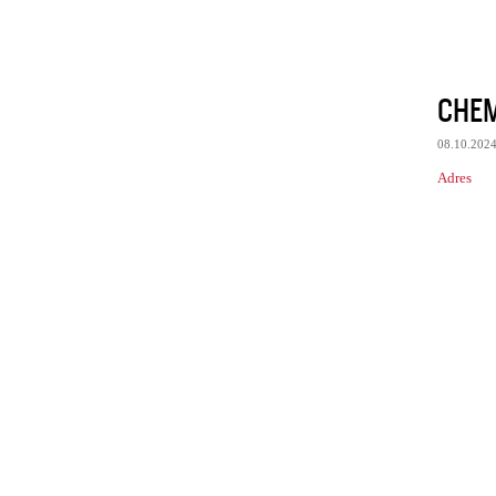
CHEM
08.10.202
Adres