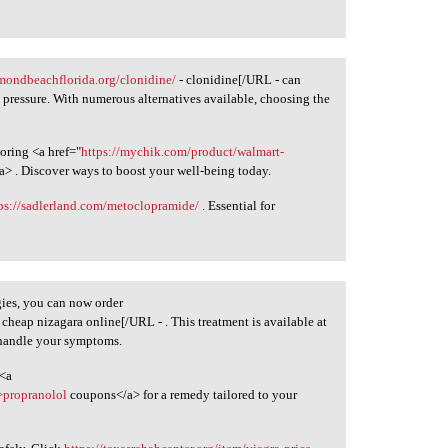
rmondbeachflorida.org/clonidine/
- clonidine[/URL - can
pressure. With numerous alternatives available, choosing the
oring <a href="
https://mychik.com/product/walmart-
/a> . Discover ways to boost your well-being today.
ps://sadlerland.com/metoclopramide/
. Essential for
gies, you can now order
 cheap nizagara online[/URL - . This treatment is available at
 handle your symptoms.
 <a
>propranolol
coupons</a> for a remedy tailored to your