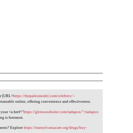
er [URL=
https://thepaleomodel.com/celebrex/
-
btainable online, offering convenience and effectiveness.
 your <a href="
https://glenwoodwine.com/tadapox/">tadapox
ng is foremost.
tments? Explore
https://transylvaniacare.org/drugs/buy-