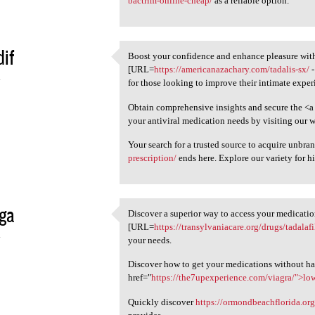
bactrim-online-cheap/
as a reliable option.
if
Boost your confidence and enhance pleasure with
Boost your confidence and
[URL=
https://americanazachary.com/tadalis-sx/
-
4
for those looking to improve their intimate experi
Obtain comprehensive insights and secure the <a
your antiviral medication needs by visiting our w
Your search for a trusted source to acquire unbr
prescription/
ends here. Explore our variety for hi
ga
Discover a superior way to access your medicatio
Discover a superior way to
[URL=
https://transylvaniacare.org/drugs/tadalaf
4
your needs.
Discover how to get your medications without ha
href="
https://the7upexperience.com/viagra/">lo
Quickly discover
https://ormondbeachflorida.org