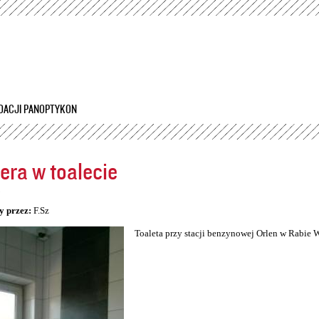
Przejdź
do
treści
DACJI PANOPTYKON
ra w toalecie
5
y przez:
F.Sz
Toaleta przy stacji benzynowej Orlen w Rabie 