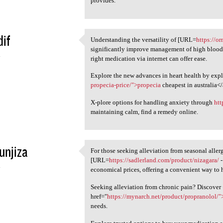
provides.
if
Understanding the versatility of [URL=
https://o
Understanding the versatility
significantly improve management of high blood 
4
right medication via internet can offer ease.
Explore the new advances in heart health by expl
propecia-price/">propecia
cheapest in australia<
X-plore options for handling anxiety through
htt
maintaining calm, find a remedy online.
unjiza
For those seeking alleviation from seasonal aller
For those seeking alleviation
[URL=
https://sadlerland.com/product/nizagara/
-
4
economical prices, offering a convenient way to
Seeking alleviation from chronic pain? Discover
href="
https://mynarch.net/product/propranolol/"
needs.