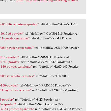
afely. Click
https://texasrehabcenter.org/item/viagra-price-
-501516-cardarine-capsules/"
rel="dofollow">GW-501516
w-501516-powder/"
rel="dofollow">GW-501516 Powder</a>
-11-powder-myostine/"
rel="dofollow">YK-11 Powder
9009-powder-stenabolic/"
rel="dofollow">SR-9009 Powder
-9011-powder/"
rel="dofollow">SR-9011 Powder</a>
w-0742-powder/"
rel="dofollow">GW-0742 Powder</a>
d-140-powder-testolone/"
rel="dofollow">RAD-140 Powder
9009-stenabolic-capsules/"
rel="dofollow">SR-9009
d-150-powder/"
rel="dofollow">RAD-150 Powder</a>
-11-myostine-capsules/"
rel="dofollow">YK-11 (Myostine)
23-powder/"
rel="dofollow">S-23 Powder</a>
3-capsules/"
rel="dofollow">S-23 Capsules</a>
d-4033-powder-ligandrol/"
rel="dofollow">LGD-4033 Powder