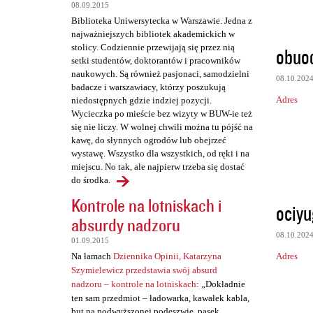
t
08.09.2015
a
Biblioteka Uniwersytecka w Warszawie. Jedna z
najważniejszych bibliotek akademickich w
r
stolicy. Codziennie przewijają się przez nią
obuod
z
setki studentów, doktorantów i pracowników
naukowych. Są również pasjonaci, samodzielni
e
08.10.202
badacze i warszawiacy, którzy poszukują
Adres
niedostępnych gdzie indziej pozycji.
Wycieczka po mieście bez wizyty w BUW-ie też
się nie liczy. W wolnej chwili można tu pójść na
kawę, do słynnych ogrodów lub obejrzeć
wystawę. Wszystko dla wszystkich, od ręki i na
miejscu. No tak, ale najpierw trzeba się dostać
do środka.
Kontrole na lotniskach i
ociyu
absurdy nadzoru
08.10.202
01.09.2015
Adres
Na łamach
Dziennika Opinii, Katarzyna
Szymielewicz przedstawia swój absurd
nadzoru – kontrole na lotniskach
: „Dokładnie
ten sam przedmiot – ładowarka, kawałek kabla,
but na podwyższonej podeszwie, pasek,