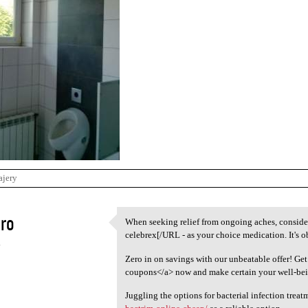
ajery
ro
When seeking relief from ongoing aches, consid
When seeking relief from
celebrex[/URL - as your choice medication. It's o
4
Zero in on savings with our unbeatable offer! Get
coupons</a> now and make certain your well-bei
Juggling the options for bacterial infection trea