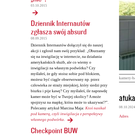
03.10.2015
Dziennik Internautów
zgłasza swój absurd
08.09.2015
Dziennik Internautów dołączył się do naszej
akcji i zgłosił nam swój przykład: „Oburzamy
się na inwigilację w internecie, na działania
amerykańskich służb, ale co wiemy o
inwigilacji na własnym podwórku? Czy
myślałeś, że gdy stoisz sobie pod blokiem,
kamery-b
możesz być ciągle obserwowany np. przez
człowieka ze straży miejskiej, który siedzi przy
biurku i pije kawę? Czy myślałeś, ile naprawdę
K
atuka
kamer może być w Twojej okolicy? A może
o
spojrzysz na mapkę, która może to ukazywać?”.
08.10.202
Polecamy artykuł Marcina Maja:
Ktoś nasikał
m
pod kamerą, czyli inwigilacja z perspektywy
Adres
e
własnego podwórka
.
n
Checkpoint BUW