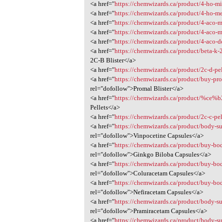
<a href="
https://chemwizards.ca/product/4-ho-mi
<a href="
https://chemwizards.ca/product/4-ho-me
<a href="
https://chemwizards.ca/product/4-aco-
<a href="
https://chemwizards.ca/product/4-aco-m
<a href="
https://chemwizards.ca/product/4-aco-d
<a href="
https://chemwizards.ca/product/beta-k
2C-B Blister</a>
<a href="
https://chemwizards.ca/product/2c-d-pe
<a href="
https://chemwizards.ca/product/buy-pro
rel="dofollow">Promal Blister</a>
<a href="
https://chemwizards.ca/product/%ce%b
Pellets</a>
<a href="
https://chemwizards.ca/product/2c-c-pe
<a href="
https://chemwizards.ca/product/body-s
rel="dofollow">Vinpocetine Capsules</a>
<a href="
https://chemwizards.ca/product/buy-bo
rel="dofollow">Ginkgo Biloba Capsules</a>
<a href="
https://chemwizards.ca/product/buy-bo
rel="dofollow">Coluracetam Capsules</a>
<a href="
https://chemwizards.ca/product/buy-bo
rel="dofollow">Nefiracetam Capsules</a>
<a href="
https://chemwizards.ca/product/body-s
rel="dofollow">Pramiracetam Capsules</a>
<a href="
https://chemwizards.ca/product/body-su