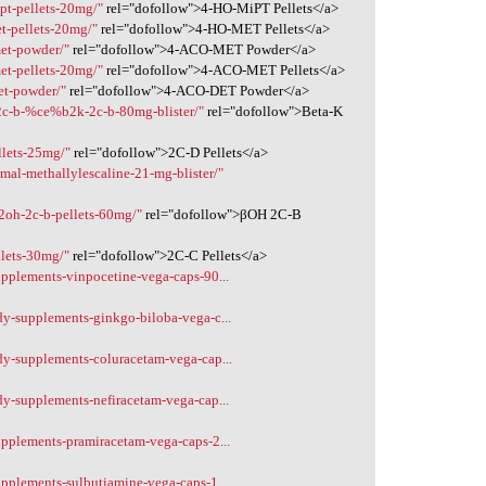
pt-pellets-20mg/"
rel="dofollow">4-HO-MiPT Pellets</a>
t-pellets-20mg/"
rel="dofollow">4-HO-MET Pellets</a>
met-powder/"
rel="dofollow">4-ACO-MET Powder</a>
et-pellets-20mg/"
rel="dofollow">4-ACO-MET Pellets</a>
et-powder/"
rel="dofollow">4-ACO-DET Powder</a>
-2c-b-%ce%b2k-2c-b-80mg-blister/"
rel="dofollow">Beta-K
llets-25mg/"
rel="dofollow">2C-D Pellets</a>
mal-methallylescaline-21-mg-blister/"
2oh-2c-b-pellets-60mg/"
rel="dofollow">βOH 2C-B
llets-30mg/"
rel="dofollow">2C-C Pellets</a>
upplements-vinpocetine-vega-caps-90...
dy-supplements-ginkgo-biloba-vega-c...
dy-supplements-coluracetam-vega-cap...
dy-supplements-nefiracetam-vega-cap...
upplements-pramiracetam-vega-caps-2...
pplements-sulbutiamine-vega-caps-1...