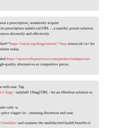
out a prescription; seamlessly acquire
 no prescription tadalis sx[/URL - , a tasteful, potent solution
ences discreetly and effectively.
 href="
https://csicls.org/drugs/etizest/">buy
etizest uk</a> for
ebsite today.
anded
https://monticelloptservices.com/product/tadapox-no-
gh-quality alternatives at competitive prices.
n with ease. Tap
il-2-5mg/
- tadalafil 10mg[/URL - for an effortless solution to
ssle with <a
w
price viagra</a> , ensuring discretion and ease.
/clonidine/
and examine the multifaceted health benefits it