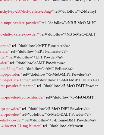
methyl-ap-237-hcl-pellets-20mg/"
rel="dofollow">2-Methyl
eo-mipt-oxalate-powder/"
rel="dofollow">NB 5-MeO-MiPT
eo-dalt-oxalate-powder/"
rel="dofollow">NB 5-MeO-DALT
arate/"
rel="dofollow">MET Fumarate</a>
arate/"
rel="dofollow">EPT Fumarate</a>
der/"
rel="dofollow">DPT Powder</a>
wder/"
rel="dofollow">AMT Powder</a>
lets-25mg/"
rel="dofollow">AMT Pellets</a>
mipt-powder/"
rel="dofollow">5-MeO-MiPT Powder</a>
mipt-pellets-15mg/"
rel="dofollow">5-MeO-MiPT Pellets</a>
dmt-powder-fumarate/"
rel="dofollow">5-MeO-DMT Powder
dmt-powder-hydrochloride/"
rel="dofollow">5-MeO-DMT
dipt-powder/"
rel="dofollow">5-MeO-DIPT Powder</a>
dalt-powder/"
rel="dofollow">5-MeO-DALT Powder</a>
o-dmt-powder/"
rel="dofollow">5-Bromo-DMT Powder</a>
-4-ho-met-21-mg-blister/"
rel="dofollow">Metocin