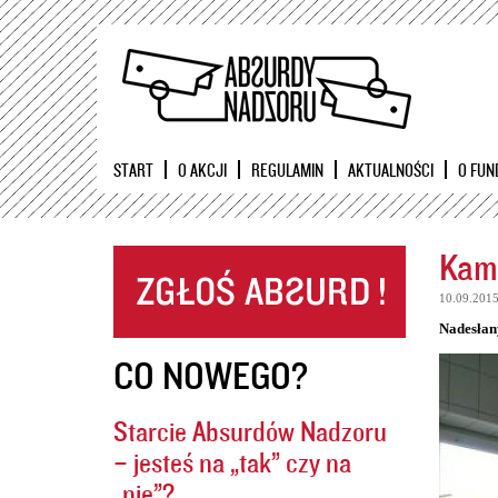
START
O AKCJI
REGULAMIN
AKTUALNOŚCI
O FUN
Kame
10.09.201
Nadesłan
CO NOWEGO?
Starcie Absurdów Nadzoru
– jesteś na „tak” czy na
„nie”?