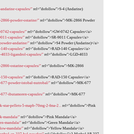
-andarine-capsules/"
rel="dofollow">S-4 (Andarine)
-2866-powder-ostarine/"
rel="dofollow">MK-2866 Powder
-0742-capsules/"
rel="dofollow">GW-0742 Capsules</a>
9011-capsules/"
rel="dofollow">SR-9011 Capsules</a>
-powder-andarine/"
rel="dofollow">S4 Powder (Andarine)</a>
-140-capsules/"
rel="dofollow">RAD-140 Capsules</a>
-4033-ligandrol-capsules/"
rel="dofollow">LGD-4033
-2866-ostarine-capsules/"
rel="dofollow">MK-2866
-150-capsules/"
rel="dofollow">RAD-150 Capsules</a>
-677-powder-istobal-nutrobal/"
rel="dofollow">MK-677
-677-ibutamoren-capsules/"
rel="dofollow">MK-677
k-star-pellets-5-mapb-70mg-2-fma-2...
rel="dofollow">Pink
nk-mandala/"
rel="dofollow">Pink Mandala</a>
een-mandala/"
rel="dofollow">Green Mandala</a>
llow-mandala/"
rel="dofollow">Yellow Mandala</a>
methyl-ap-237-hcl-powder/"
rel="dofollow">2-Methyl AP-237