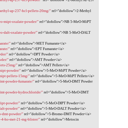
methyl-ap-237-hcl-pellets-20mg/"
rel="dofollow">2-Methyl
eo-mipt-oxalate-powder/"
rel="dofollow">NB 5-MeO-MiPT
eo-dalt-oxalate-powder/"
rel="dofollow">NB 5-MeO-DALT
arate/"
rel="dofollow">MET Fumarate</a>
arate/"
rel="dofollow">EPT Fumarate</a>
der/"
rel="dofollow">DPT Powder</a>
wder/"
rel="dofollow">AMT Powder</a>
lets-25mg/"
rel="dofollow">AMT Pellets</a>
mipt-powder/"
rel="dofollow">5-MeO-MiPT Powder</a>
mipt-pellets-15mg/"
rel="dofollow">5-MeO-MiPT Pellets</a>
dmt-powder-fumarate/"
rel="dofollow">5-MeO-DMT Powder
dmt-powder-hydrochloride/"
rel="dofollow">5-MeO-DMT
dipt-powder/"
rel="dofollow">5-MeO-DIPT Powder</a>
dalt-powder/"
rel="dofollow">5-MeO-DALT Powder</a>
o-dmt-powder/"
rel="dofollow">5-Bromo-DMT Powder</a>
-4-ho-met-21-mg-blister/"
rel="dofollow">Metocin