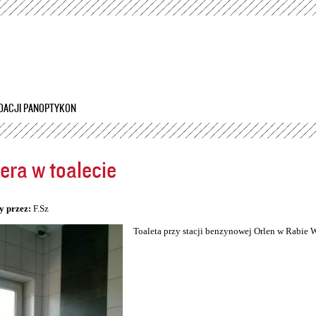
Przejdź
do
treści
DACJI PANOPTYKON
ra w toalecie
5
y przez:
F.Sz
Toaleta przy stacji benzynowej Orlen w Rabie 