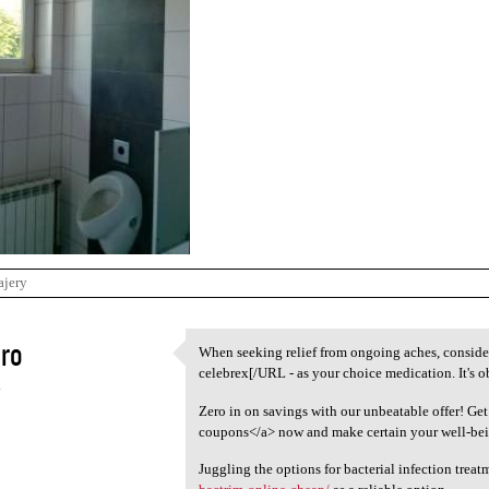
ajery
ro
When seeking relief from ongoing aches, consid
When seeking relief from
celebrex[/URL - as your choice medication. It's o
4
Zero in on savings with our unbeatable offer! Get
coupons</a> now and make certain your well-bei
Juggling the options for bacterial infection trea