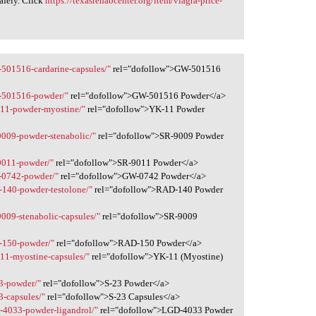
afely. Click
https://texasrehabcenter.org/item/viagra-price-
-501516-cardarine-capsules/"
rel="dofollow">GW-501516
w-501516-powder/"
rel="dofollow">GW-501516 Powder</a>
-11-powder-myostine/"
rel="dofollow">YK-11 Powder
9009-powder-stenabolic/"
rel="dofollow">SR-9009 Powder
-9011-powder/"
rel="dofollow">SR-9011 Powder</a>
w-0742-powder/"
rel="dofollow">GW-0742 Powder</a>
d-140-powder-testolone/"
rel="dofollow">RAD-140 Powder
9009-stenabolic-capsules/"
rel="dofollow">SR-9009
d-150-powder/"
rel="dofollow">RAD-150 Powder</a>
-11-myostine-capsules/"
rel="dofollow">YK-11 (Myostine)
23-powder/"
rel="dofollow">S-23 Powder</a>
3-capsules/"
rel="dofollow">S-23 Capsules</a>
d-4033-powder-ligandrol/"
rel="dofollow">LGD-4033 Powder