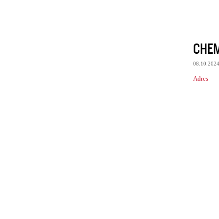
CHEM
08.10.202
Adres