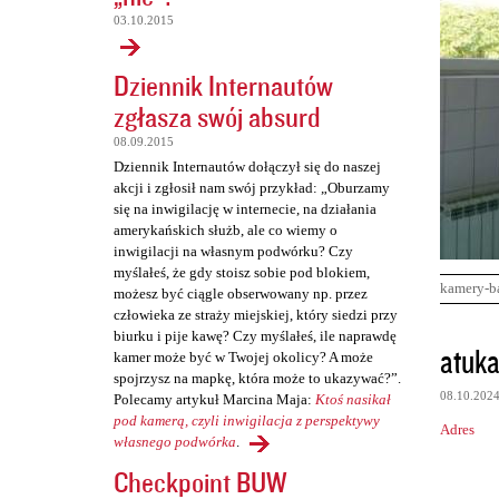
03.10.2015
Dziennik Internautów
zgłasza swój absurd
08.09.2015
Dziennik Internautów dołączył się do naszej
akcji i zgłosił nam swój przykład: „Oburzamy
się na inwigilację w internecie, na działania
amerykańskich służb, ale co wiemy o
inwigilacji na własnym podwórku? Czy
myślałeś, że gdy stoisz sobie pod blokiem,
kamery-b
możesz być ciągle obserwowany np. przez
człowieka ze straży miejskiej, który siedzi przy
biurku i pije kawę? Czy myślałeś, ile naprawdę
K
atuka
kamer może być w Twojej okolicy? A może
o
spojrzysz na mapkę, która może to ukazywać?”.
08.10.202
Polecamy artykuł Marcina Maja:
Ktoś nasikał
m
pod kamerą, czyli inwigilacja z perspektywy
Adres
e
własnego podwórka
.
n
Checkpoint BUW