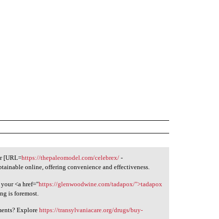
er [URL=
https://thepaleomodel.com/celebrex/
-
btainable online, offering convenience and effectiveness.
 your <a href="
https://glenwoodwine.com/tadapox/">tadapox
ng is foremost.
tments? Explore
https://transylvaniacare.org/drugs/buy-