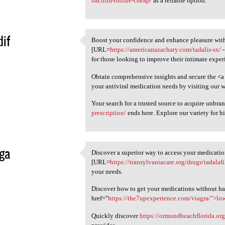
bactrim-online-cheap/
as a reliable option.
if
Boost your confidence and enhance pleasure with
Boost your confidence and
[URL=
https://americanazachary.com/tadalis-sx/
-
4
for those looking to improve their intimate experi
Obtain comprehensive insights and secure the <a
your antiviral medication needs by visiting our w
Your search for a trusted source to acquire unbr
prescription/
ends here. Explore our variety for hi
ga
Discover a superior way to access your medicatio
Discover a superior way to
[URL=
https://transylvaniacare.org/drugs/tadalaf
4
your needs.
Discover how to get your medications without ha
href="
https://the7upexperience.com/viagra/">lo
Quickly discover
https://ormondbeachflorida.org