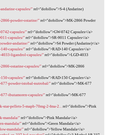
-andarine-capsules/"
rel="dofollow">S-4 (Andarine)
-2866-powder-ostarine/"
rel="dofollow">MK-2866 Powder
-0742-capsules/"
rel="dofollow">GW-0742 Capsules</a>
9011-capsules/"
rel="dofollow">SR-9011 Capsules</a>
-powder-andarine/"
rel="dofollow">S4 Powder (Andarine)</a>
-140-capsules/"
rel="dofollow">RAD-140 Capsules</a>
-4033-ligandrol-capsules/"
rel="dofollow">LGD-4033
-2866-ostarine-capsules/"
rel="dofollow">MK-2866
-150-capsules/"
rel="dofollow">RAD-150 Capsules</a>
-677-powder-istobal-nutrobal/"
rel="dofollow">MK-677
-677-ibutamoren-capsules/"
rel="dofollow">MK-677
k-star-pellets-5-mapb-70mg-2-fma-2...
rel="dofollow">Pink
nk-mandala/"
rel="dofollow">Pink Mandala</a>
een-mandala/"
rel="dofollow">Green Mandala</a>
llow-mandala/"
rel="dofollow">Yellow Mandala</a>
methyl-ap-237-hcl-powder/"
rel="dofollow">2-Methyl AP-237