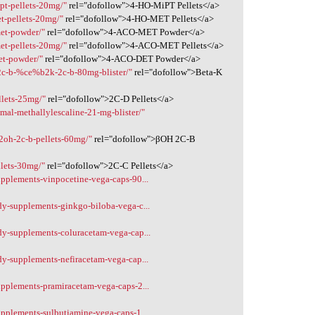
pt-pellets-20mg/"
rel="dofollow">4-HO-MiPT Pellets</a>
t-pellets-20mg/"
rel="dofollow">4-HO-MET Pellets</a>
met-powder/"
rel="dofollow">4-ACO-MET Powder</a>
et-pellets-20mg/"
rel="dofollow">4-ACO-MET Pellets</a>
et-powder/"
rel="dofollow">4-ACO-DET Powder</a>
-2c-b-%ce%b2k-2c-b-80mg-blister/"
rel="dofollow">Beta-K
llets-25mg/"
rel="dofollow">2C-D Pellets</a>
mal-methallylescaline-21-mg-blister/"
2oh-2c-b-pellets-60mg/"
rel="dofollow">βOH 2C-B
llets-30mg/"
rel="dofollow">2C-C Pellets</a>
upplements-vinpocetine-vega-caps-90...
dy-supplements-ginkgo-biloba-vega-c...
dy-supplements-coluracetam-vega-cap...
dy-supplements-nefiracetam-vega-cap...
upplements-pramiracetam-vega-caps-2...
pplements-sulbutiamine-vega-caps-1...