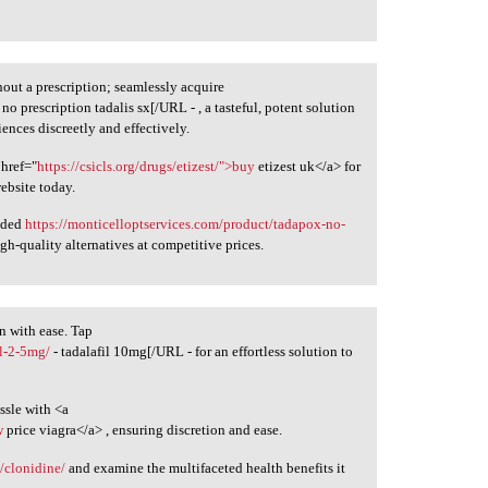
out a prescription; seamlessly acquire
 no prescription tadalis sx[/URL - , a tasteful, potent solution
ences discreetly and effectively.
 href="
https://csicls.org/drugs/etizest/">buy
etizest uk</a> for
ebsite today.
anded
https://monticelloptservices.com/product/tadapox-no-
gh-quality alternatives at competitive prices.
n with ease. Tap
il-2-5mg/
- tadalafil 10mg[/URL - for an effortless solution to
ssle with <a
w
price viagra</a> , ensuring discretion and ease.
/clonidine/
and examine the multifaceted health benefits it