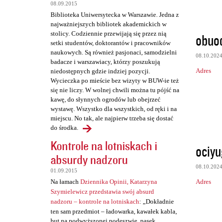
t
08.09.2015
a
Biblioteka Uniwersytecka w Warszawie. Jedna z
najważniejszych bibliotek akademickich w
r
stolicy. Codziennie przewijają się przez nią
obuod
z
setki studentów, doktorantów i pracowników
naukowych. Są również pasjonaci, samodzielni
e
08.10.202
badacze i warszawiacy, którzy poszukują
Adres
niedostępnych gdzie indziej pozycji.
Wycieczka po mieście bez wizyty w BUW-ie też
się nie liczy. W wolnej chwili można tu pójść na
kawę, do słynnych ogrodów lub obejrzeć
wystawę. Wszystko dla wszystkich, od ręki i na
miejscu. No tak, ale najpierw trzeba się dostać
do środka.
Kontrole na lotniskach i
ociyu
absurdy nadzoru
08.10.202
01.09.2015
Adres
Na łamach
Dziennika Opinii, Katarzyna
Szymielewicz przedstawia swój absurd
nadzoru – kontrole na lotniskach
: „Dokładnie
ten sam przedmiot – ładowarka, kawałek kabla,
but na podwyższonej podeszwie, pasek,