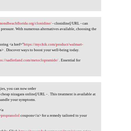
rmondbeachflorida.org/clonidine/
- clonidine[/URL - can
pressure. With numerous alternatives available, choosing the
oring <a href="
https://mychik.com/product/walmart-
/a> . Discover ways to boost your well-being today.
ps://sadlerland.com/metoclopramide/
. Essential for
gies, you can now order
 cheap nizagara online[/URL - . This treatment is available at
 handle your symptoms.
 <a
>propranolol
coupons</a> for a remedy tailored to your