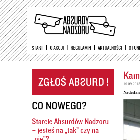
START
O AKCJI
REGULAMIN
AKTUALNOŚCI
O FUN
Kame
10.09.201
Nadesłan
CO NOWEGO?
Starcie Absurdów Nadzoru
– jesteś na „tak” czy na
„nie”?