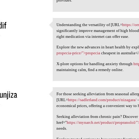
provides.
if
Understanding the versatility of [URL=
https://o
Understanding the versatility
significantly improve management of high blood 
4
right medication via internet can offer ease.
Explore the new advances in heart health by expl
propecia-price/">propecia
cheapest in australia<
X-plore options for handling anxiety through
htt
maintaining calm, find a remedy online.
unjiza
For those seeking alleviation from seasonal aller
For those seeking alleviation
[URL=
https://sadlerland.com/product/nizagara/
-
4
economical prices, offering a convenient way to
Seeking alleviation from chronic pain? Discover
href="
https://mynarch.net/product/propranolol/"
needs.