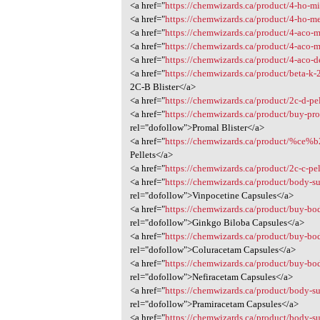
<a href="
https://chemwizards.ca/product/4-ho-mi
<a href="
https://chemwizards.ca/product/4-ho-me
<a href="
https://chemwizards.ca/product/4-aco-
<a href="
https://chemwizards.ca/product/4-aco-m
<a href="
https://chemwizards.ca/product/4-aco-d
<a href="
https://chemwizards.ca/product/beta-k
2C-B Blister</a>
<a href="
https://chemwizards.ca/product/2c-d-pe
<a href="
https://chemwizards.ca/product/buy-pro
rel="dofollow">Promal Blister</a>
<a href="
https://chemwizards.ca/product/%ce%b
Pellets</a>
<a href="
https://chemwizards.ca/product/2c-c-pe
<a href="
https://chemwizards.ca/product/body-s
rel="dofollow">Vinpocetine Capsules</a>
<a href="
https://chemwizards.ca/product/buy-bo
rel="dofollow">Ginkgo Biloba Capsules</a>
<a href="
https://chemwizards.ca/product/buy-bo
rel="dofollow">Coluracetam Capsules</a>
<a href="
https://chemwizards.ca/product/buy-bo
rel="dofollow">Nefiracetam Capsules</a>
<a href="
https://chemwizards.ca/product/body-s
rel="dofollow">Pramiracetam Capsules</a>
<a href="
https://chemwizards.ca/product/body-su