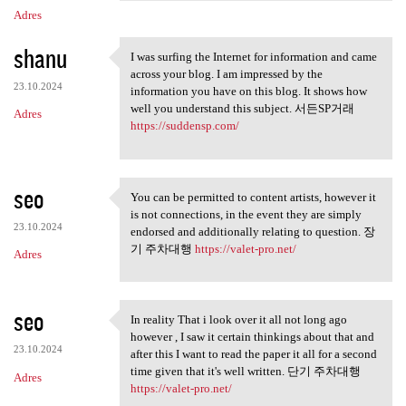
Adres
shanu
I was surfing the Internet for information and came
I was surfing the Internet
across your blog. I am impressed by the
23.10.2024
information you have on this blog. It shows how
well you understand this subject. 서든SP거래
Adres
https://suddensp.com/
seo
You can be permitted to content artists, however it
You can be permitted to
is not connections, in the event they are simply
23.10.2024
endorsed and additionally relating to question. 장
기 주차대행
https://valet-pro.net/
Adres
seo
In reality That i look over it all not long ago
In reality That i look over
however , I saw it certain thinkings about that and
23.10.2024
after this I want to read the paper it all for a second
time given that it's well written. 단기 주차대행
Adres
https://valet-pro.net/