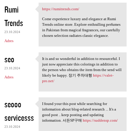
Rumi
https://rumitrends.com/
https://rumitrends.com/
Come experience luxury and elegance at Rumi
Trends
Trends online store. Explore enthralling perfumes
in Pakistan from magical fragrances, our carefully
23.10.2024
chosen selection radiates classic elegance.
Adres
seo
It is and so wonderful in addition to resourceful. I
It is and so wonderful in
just now appreciate this colorings in addition to
23.10.2024
the person who obtains the item from the send will
likely be happy. 장기 주차대행
https://valet-
Adres
pro.net/
seooo
I found your this post while searching for
I found your this post while
information about blog-related research ... It's a
servicesss
good post .. keep posting and updating
information. 서든SP구매
https://suddensp.com/
23.10.2024