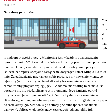
08.09.2015
Nadesłany przez:
Marta
Mar
ta
prze
słał
a
nam
opis
for
m nadzoru w swojej pracy: „Monitoring jest w każdym pomieszczeniu
oprócz łazienki, WC i kuchni. Szef nie wytłumaczył pracownikom powodów
montażu kamer, stwierdził jedynie, że służą »kontroli jakości pracy«.
Obiecał, że wejdzie specjalne zarządzenie dotyczące kamer. Minęło 1,5 roku
i nic. Zarządzenia nie ma, kamery sobie pracują, a my nawet nie wiemy, co
rejestrują (sam obraz czy może też dźwięk). Na komputerach mamy też
zamontowany program szpiegujący – wiadomo, monitoring to za mało. Na
początku nic nie wiedzieliśmy o tym programie. Jego istnienie odkrył
przypadkiem jeden z pracowników, który trochę się zna na komputerach.
Okazało się, że program robi wszystko: filtruje historię przeglądania i wysyła
do szefa alerty, gdy wchodzi się na strony prywatne (poczta, rachunek
bankowy), oblicza wydajność pracy, czas edycji jednego pliku itd.