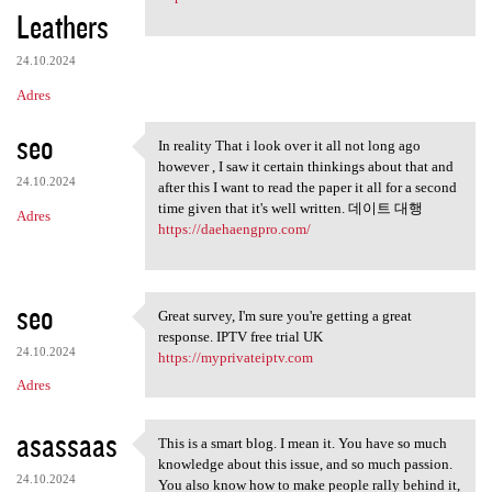
Leathers
24.10.2024
Adres
seo
In reality That i look over it all not long ago
In reality That i look over
however , I saw it certain thinkings about that and
24.10.2024
after this I want to read the paper it all for a second
time given that it's well written. 데이트 대행
Adres
https://daehaengpro.com/
seo
Great survey, I'm sure you're getting a great
Great survey, I'm sure you're
response. IPTV free trial UK
24.10.2024
https://myprivateiptv.com
Adres
asassaas
This is a smart blog. I mean it. You have so much
This is a smart blog. I mean
knowledge about this issue, and so much passion.
24.10.2024
You also know how to make people rally behind it,