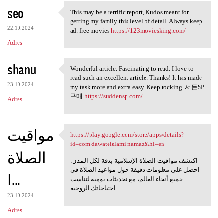
seo
a
This may be a terrific report, Kudos meant for
This may be a terrific report
getting my family this level of detail. Always keep
r
22.10.2024
ad. free movies
https://123moviesking.com/
z
Adres
e
shanu
Wonderful article. Fascinating to read. I love to
Wonderful article.
read such an excellent article. Thanks! It has made
23.10.2024
my task more and extra easy. Keep rocking. 서든SP
구매
https://suddensp.com/
Adres
مواقيت
https://play.google.com/store/apps/details?
https://play.google.com/store
id=com.dawateislami.namaz&hl=en
الصلاة
اكتشف مواقيت الصلاة الإسلامية بدقة لكل المدن:
احصل على معلومات دقيقة حول مواعيد الصلاة في
ا...
جميع أنحاء العالم، مع تحديثات يومية لتناسب
احتياجاتك الروحية.
23.10.2024
Adres