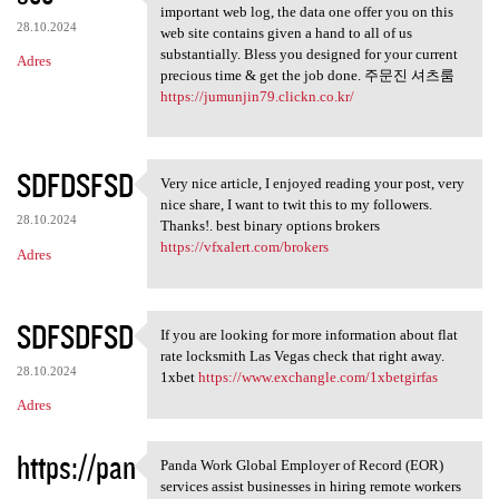
May possibly fairly recently
important web log, the data one offer you on this
28.10.2024
web site contains given a hand to all of us
substantially. Bless you designed for your current
Adres
precious time & get the job done. 주문진 셔츠룸
https://jumunjin79.clickn.co.kr/
SDFDSFSD
Very nice article, I enjoyed reading your post, very
Very nice article, I enjoyed
nice share, I want to twit this to my followers.
28.10.2024
Thanks!. best binary options brokers
https://vfxalert.com/brokers
Adres
SDFSDFSD
If you are looking for more information about flat
If you are looking for more
rate locksmith Las Vegas check that right away.
28.10.2024
1xbet
https://www.exchangle.com/1xbetgirfas
Adres
https://pan
Panda Work Global Employer of Record (EOR)
Panda Work Global Employer of
services assist businesses in hiring remote workers