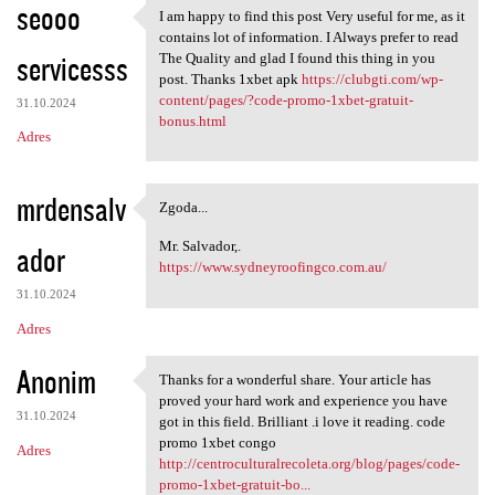
seooo
I am happy to find this post Very useful for me, as it
I am happy to find this post
contains lot of information. I Always prefer to read
servicesss
The Quality and glad I found this thing in you
post. Thanks 1xbet apk
https://clubgti.com/wp-
content/pages/?code-promo-1xbet-gratuit-
31.10.2024
bonus.html
Adres
mrdensalv
Zgoda...
Zgoda...
Mr. Salvador,.
ador
https://www.sydneyroofingco.com.au/
31.10.2024
Adres
Anonim
Thanks for a wonderful share. Your article has
Thanks for a wonderful share.
proved your hard work and experience you have
31.10.2024
got in this field. Brilliant .i love it reading. code
promo 1xbet congo
Adres
http://centroculturalrecoleta.org/blog/pages/code-
promo-1xbet-gratuit-bo...