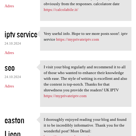
obviously from the responses. calcolatore date
Adres
https://calcolabile.it/
iptv service
Very useful info. Hope to see more posts soon!. iptv
Very useful info. Hope to see
service
https://myprivateiptv.com
24.10.2024
Adres
seo
I visit your blog regularly and recommend it to all
I visit your blog regularly
of those who wanted to enhance their knowledge
24.10.2024
with ease. The style of writing is excellent and also
the content is top-notch. Thanks for that
Adres
shrewdness you provide the readers! UK IPTV
https://myprivateiptv.com
easton
I thoroughly enjoyed reading your blog and found
I thoroughly enjoyed reading
it to be incredibly informative. Thank you for the
Lieon
wonderful post! More Detail: