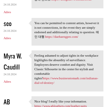
24.10.2024
Adres
seo
You can be permitted to content artists, however it
You can be permitted to
is not connections, in the event they are simply
24.10.2024
endorsed and additionally relating to question. 애
인 대행
https://daehaengpro.com/
Adres
Myra W.
Feeling ashamed to adjust tights in the workplace
Feeling ashamed to adjust
highlights the absurdity of surveillance.
Caudill
Employees deserve comfort and dignity. Visit
Classic Silhouette in the center for stylish and
comfortable
24.10.2024
tights!
https://www.businesstomark.com/indianas-
Adres
dial-of-destiny/
AB
Nice blog! I really like your information.
Nice blog! I really like your
https://www.ableathers.com/leather-suits