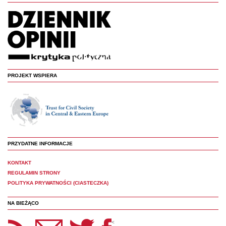
PROJEKT WSPIERA
PRZYDATNE INFORMACJE
KONTAKT
REGULAMIN STRONY
POLITYKA PRYWATNOŚCI (CIASTECZKA)
NA BIEŻĄCO
etter Panoptyka
Twitter
Facebook
<