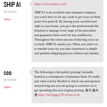
SHIP A1
https://www.shipa1.com/
https://www.shipa1.com/
28.10.2024
SHIP A1 is an excellent auto transport company,
you won't have to do any work to get your car from
Adres
point A to point B. By having your car delivered
right to your home, you give the professionals the
freedom to manage every stage of the procedure
and guarantee there won't be any roadblocks.
Throughout the entire process of moving your car
or truck, SHIP A1 assists you. When you select us
to transfer your car, you may experience a simple
and painless shipping process without any hassles.
seo
The following is the perfect posting I actually
The following is the perfect
found as a consequence of promote them. It's really
28.10.2024
just what exactly Needed to check out anticipation
around long run you are going to continue on to
Adres
get spreading this sort of great posting. 횡계 풀싸
롱
https://hoenggye79.clickn.co.kr