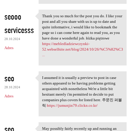
seooo
Thank you so much for the post you do. I like your
Thank you so much for the
post and all you share with us is up to date and
servicesss
quite informative, i would like to bookmark the
page so i can come here again to read you, as you
have done a wonderful job. łóżka piętrowe
28.10.2024
https://mebledladziewczynki-
Adres
52.webselfsite.net/blog/2024/10/26/%C5%82%C3
...
seo
I assumed it is usually a preview to post in case
I assumed it is usually a
others appeared to be having problems getting
28.10.2024
acquainted with nonetheless We're a little bit
hesitant merely i'm permitted to decide to put
Adres
companies plus covers for listed here. 주문진 퍼블
릭
https://jumunjin79.clickn.co.kr/
seo
May possibly fairly recently up and running an