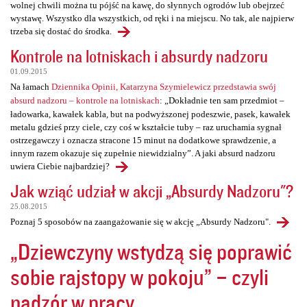
wolnej chwili można tu pójść na kawę, do słynnych ogrodów lub obejrzeć
wystawę. Wszystko dla wszystkich, od ręki i na miejscu. No tak, ale najpierw
trzeba się dostać do środka.
Kontrole na lotniskach i absurdy nadzoru
01.09.2015
Na łamach
Dziennika Opinii, Katarzyna Szymielewicz przedstawia swój
absurd nadzoru – kontrole na lotniskach
: „Dokładnie ten sam przedmiot –
ładowarka, kawałek kabla, but na podwyższonej podeszwie, pasek, kawałek
metalu gdzieś przy ciele, czy coś w kształcie tuby – raz uruchamia sygnał
ostrzegawczy i oznacza stracone 15 minut na dodatkowe sprawdzenie, a
innym razem okazuje się zupełnie niewidzialny”. A jaki absurd nadzoru
uwiera Ciebie najbardziej?
Jak wziąć udział w akcji „Absurdy Nadzoru"?
25.08.2015
Poznaj 5 sposobów na zaangażowanie się w akcję „Absurdy Nadzoru".
„Dziewczyny wstydzą się poprawić
sobie rajstopy w pokoju” – czyli
nadzór w pracy