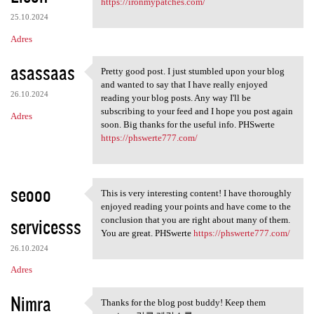
https://ironmypatches.com/
25.10.2024
Adres
asassaas
Pretty good post. I just stumbled upon your blog
Pretty good post. I just
and wanted to say that I have really enjoyed
26.10.2024
reading your blog posts. Any way I'll be
subscribing to your feed and I hope you post again
Adres
soon. Big thanks for the useful info. PHSwerte
https://phswerte777.com/
seooo
This is very interesting content! I have thoroughly
This is very interesting
enjoyed reading your points and have come to the
servicesss
conclusion that you are right about many of them.
You are great. PHSwerte
https://phswerte777.com/
26.10.2024
Adres
Nimra
Thanks for the blog post buddy! Keep them
Thanks for the blog post