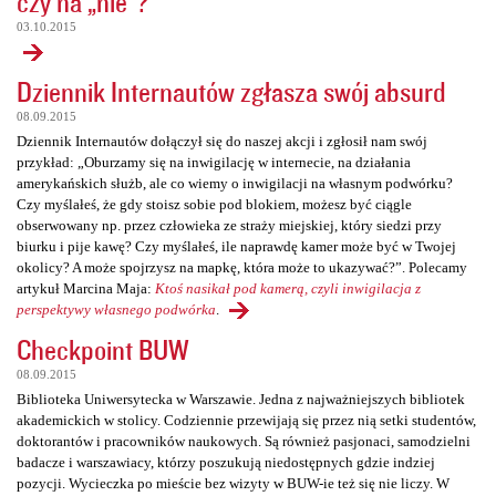
czy na „nie”?
03.10.2015
Dziennik Internautów zgłasza swój absurd
08.09.2015
Dziennik Internautów dołączył się do naszej akcji i zgłosił nam swój
przykład: „Oburzamy się na inwigilację w internecie, na działania
amerykańskich służb, ale co wiemy o inwigilacji na własnym podwórku?
Czy myślałeś, że gdy stoisz sobie pod blokiem, możesz być ciągle
obserwowany np. przez człowieka ze straży miejskiej, który siedzi przy
biurku i pije kawę? Czy myślałeś, ile naprawdę kamer może być w Twojej
okolicy? A może spojrzysz na mapkę, która może to ukazywać?”. Polecamy
artykuł Marcina Maja:
Ktoś nasikał pod kamerą, czyli inwigilacja z
perspektywy własnego podwórka
.
Checkpoint BUW
08.09.2015
Biblioteka Uniwersytecka w Warszawie. Jedna z najważniejszych bibliotek
akademickich w stolicy. Codziennie przewijają się przez nią setki studentów,
doktorantów i pracowników naukowych. Są również pasjonaci, samodzielni
badacze i warszawiacy, którzy poszukują niedostępnych gdzie indziej
pozycji. Wycieczka po mieście bez wizyty w BUW-ie też się nie liczy. W