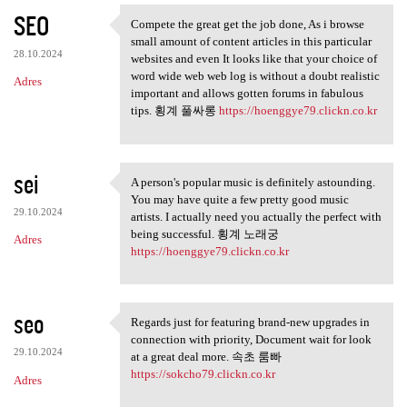
SEO
Compete the great get the job done, As i browse
Compete the great get the job
small amount of content articles in this particular
28.10.2024
websites and even It looks like that your choice of
word wide web web log is without a doubt realistic
Adres
important and allows gotten forums in fabulous
tips. 횡계 풀싸롱
https://hoenggye79.clickn.co.kr
sei
A person's popular music is definitely astounding.
A person's popular music is
You may have quite a few pretty good music
29.10.2024
artists. I actually need you actually the perfect with
being successful. 횡계 노래궁
Adres
https://hoenggye79.clickn.co.kr
seo
Regards just for featuring brand-new upgrades in
Regards just for featuring
connection with priority, Document wait for look
29.10.2024
at a great deal more. 속초 룸빠
https://sokcho79.clickn.co.kr
Adres