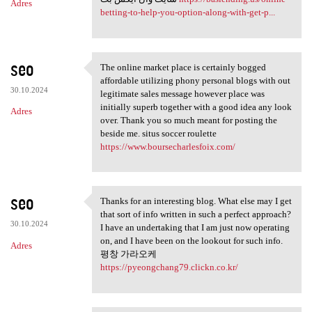
Adres
betting-to-help-you-option-along-with-get-p...
seo
The online market place is certainly bogged
The online market place is
affordable utilizing phony personal blogs with out
30.10.2024
legitimate sales message however place was
initially superb together with a good idea any look
Adres
over. Thank you so much meant for posting the
beside me. situs soccer roulette
https://www.boursecharlesfoix.com/
seo
Thanks for an interesting blog. What else may I get
Thanks for an interesting
that sort of info written in such a perfect approach?
30.10.2024
I have an undertaking that I am just now operating
on, and I have been on the lookout for such info.
Adres
평창 가라오케
https://pyeongchang79.clickn.co.kr/