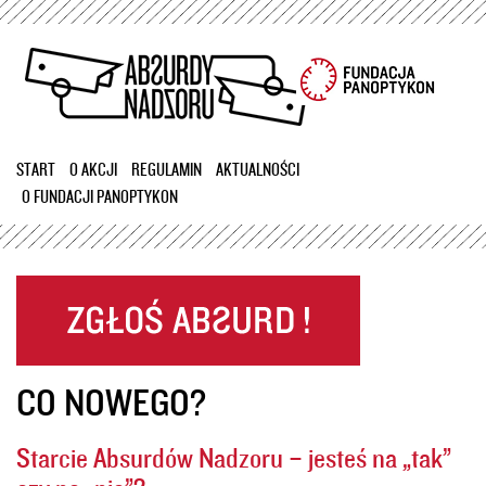
Przejdź
do
treści
START
O AKCJI
REGULAMIN
AKTUALNOŚCI
O FUNDACJI PANOPTYKON
CO NOWEGO?
Starcie Absurdów Nadzoru – jesteś na „tak”