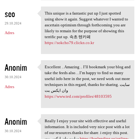
seo
This unique is a fantastic put up I just spotted
This unique is a fantastic
using show it again. Suggest whatever I wanted to
29.10.2024
ascertain optimism through forthcoming you are
likely to remain for the purpose of showing this
Adres
terrific put up. 속초 텐카페
https://sokcho79.clickn.co.kr
Anonim
Excellent .. Amazing .. I’ll bookmark your blog and
Excellent .. Amazing .. I’ll
take the feeds also…I’m happy to find so many
30.10.2024
useful info here in the post, we need work out more
techniques in this regard, thanks for sharing. سایت
Adres
وان ایکس بت
https://www.ted.com/profiles/48103595
Anonim
Really I enjoy your site with effective and useful
Really I enjoy your site with
information. It is included very nice post with a lot
30.10.2024
of our resources.thanks for share. i enjoy this post.
سایت وان ایکس بت
https://baslending.us/online-