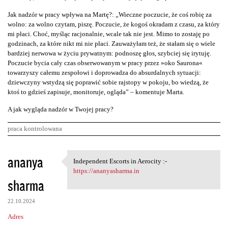
Jak nadzór w pracy wpływa na Martę?: „Wieczne poczucie, że coś robię za
wolno: za wolno czytam, piszę. Poczucie, że kogoś okradam z czasu, za który
mi płaci. Choć, myśląc racjonalnie, wcale tak nie jest. Mimo to zostaję po
godzinach, za które nikt mi nie płaci. Zauważyłam też, że stałam się o wiele
bardziej nerwowa w życiu prywatnym: podnoszę głos, szybciej się irytuję.
Poczucie bycia cały czas obserwowanym w pracy przez »oko Saurona«
towarzyszy całemu zespołowi i doprowadza do absurdalnych sytuacji:
dziewczyny wstydzą się poprawić sobie rajstopy w pokoju, bo wiedzą, że
ktoś to gdzieś zapisuje, monitoruje, ogląda” – komentuje Marta.
A jak wygląda nadzór w Twojej pracy?
praca kontrolowana
K
ananya
Independent Escorts in Aerocity :-
Independent Escorts in
o
https://ananyasharma.in
sharma
m
e
22.10.2024
n
Adres
t