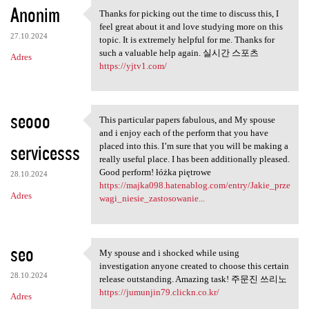
Anonim
Thanks for picking out the time to discuss this, I
Thanks for picking out the
feel great about it and love studying more on this
27.10.2024
topic. It is extremely helpful for me. Thanks for
such a valuable help again. 실시간 스포츠
Adres
https://yjtv1.com/
seooo
This particular papers fabulous, and My spouse
This particular papers
and i enjoy each of the perform that you have
servicesss
placed into this. I’m sure that you will be making a
really useful place. I has been additionally pleased.
Good perform! łóżka piętrowe
28.10.2024
https://majka098.hatenablog.com/entry/Jakie_prze
Adres
wagi_niesie_zastosowanie...
seo
My spouse and i shocked while using
My spouse and i shocked while
investigation anyone created to choose this certain
28.10.2024
release outstanding. Amazing task! 주문진 쓰리노
https://jumunjin79.clickn.co.kr/
Adres