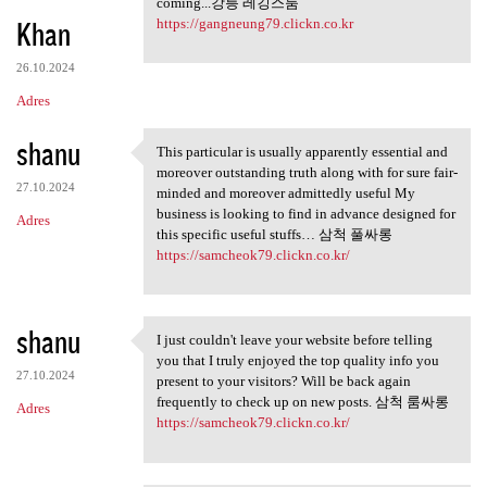
coming...강릉 레깅스룸
Khan
https://gangneung79.clickn.co.kr
26.10.2024
Adres
shanu
This particular is usually apparently essential and
This particular is usually
moreover outstanding truth along with for sure fair-
27.10.2024
minded and moreover admittedly useful My
business is looking to find in advance designed for
Adres
this specific useful stuffs… 삼척 풀싸롱
https://samcheok79.clickn.co.kr/
shanu
I just couldn't leave your website before telling
I just couldn't leave your
you that I truly enjoyed the top quality info you
27.10.2024
present to your visitors? Will be back again
frequently to check up on new posts. 삼척 룸싸롱
Adres
https://samcheok79.clickn.co.kr/