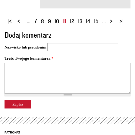
S
…
7
8
9
10
11
12
13
14
15
…
t
Dodaj komentarz
r
o
Nazwisko lub pseudonim
n
y
Treść Twojego komentarza
*
PATRONAT