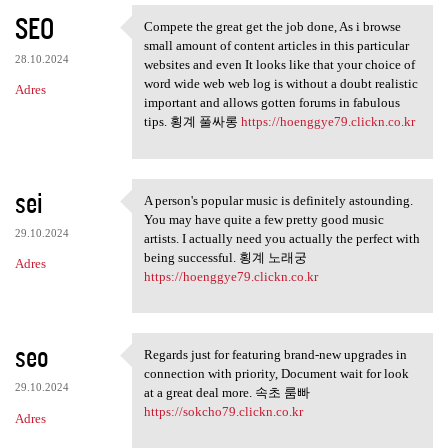
SEO
Compete the great get the job done, As i browse
Compete the great get the job
small amount of content articles in this particular
28.10.2024
websites and even It looks like that your choice of
word wide web web log is without a doubt realistic
Adres
important and allows gotten forums in fabulous
tips. 횡계 풀싸롱
https://hoenggye79.clickn.co.kr
sei
A person's popular music is definitely astounding.
A person's popular music is
You may have quite a few pretty good music
29.10.2024
artists. I actually need you actually the perfect with
being successful. 횡계 노래궁
Adres
https://hoenggye79.clickn.co.kr
seo
Regards just for featuring brand-new upgrades in
Regards just for featuring
connection with priority, Document wait for look
29.10.2024
at a great deal more. 속초 룸빠
https://sokcho79.clickn.co.kr
Adres