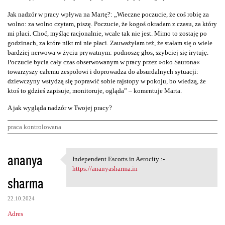
Jak nadzór w pracy wpływa na Martę?: „Wieczne poczucie, że coś robię za
wolno: za wolno czytam, piszę. Poczucie, że kogoś okradam z czasu, za który
mi płaci. Choć, myśląc racjonalnie, wcale tak nie jest. Mimo to zostaję po
godzinach, za które nikt mi nie płaci. Zauważyłam też, że stałam się o wiele
bardziej nerwowa w życiu prywatnym: podnoszę głos, szybciej się irytuję.
Poczucie bycia cały czas obserwowanym w pracy przez »oko Saurona«
towarzyszy całemu zespołowi i doprowadza do absurdalnych sytuacji:
dziewczyny wstydzą się poprawić sobie rajstopy w pokoju, bo wiedzą, że
ktoś to gdzieś zapisuje, monitoruje, ogląda” – komentuje Marta.
A jak wygląda nadzór w Twojej pracy?
praca kontrolowana
K
ananya
Independent Escorts in Aerocity :-
Independent Escorts in
o
https://ananyasharma.in
sharma
m
e
22.10.2024
n
Adres
t