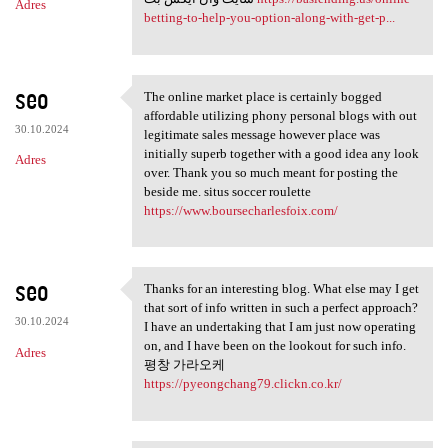
Adres
betting-to-help-you-option-along-with-get-p...
seo
The online market place is certainly bogged
The online market place is
affordable utilizing phony personal blogs with out
30.10.2024
legitimate sales message however place was
initially superb together with a good idea any look
Adres
over. Thank you so much meant for posting the
beside me. situs soccer roulette
https://www.boursecharlesfoix.com/
seo
Thanks for an interesting blog. What else may I get
Thanks for an interesting
that sort of info written in such a perfect approach?
30.10.2024
I have an undertaking that I am just now operating
on, and I have been on the lookout for such info.
Adres
평창 가라오케
https://pyeongchang79.clickn.co.kr/