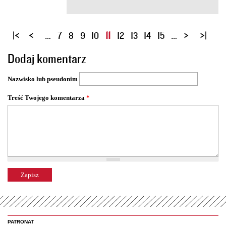
S
…
7
8
9
10
11
12
13
14
15
…
t
Dodaj komentarz
r
o
Nazwisko lub pseudonim
n
y
Treść Twojego komentarza
*
PATRONAT