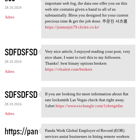
May possibly fairly recently
important web log, the data one offer you on this
28.10.2024
web site contains given a hand to all of us
substantially. Bless you designed for your current
Adres
precious time & get the job done. 주문진 셔츠룸
https://jumunjin79.clickn.co.kr/
SDFDSFSD
Very nice article, I enjoyed reading your post, very
Very nice article, I enjoyed
nice share, I want to twit this to my followers.
28.10.2024
Thanks!. best binary options brokers
https://vfxalert.com/brokers
Adres
SDFSDFSD
If you are looking for more information about flat
If you are looking for more
rate locksmith Las Vegas check that right away.
28.10.2024
1xbet
https://www.exchangle.com/1xbetgirfas
Adres
https://pan
Panda Work Global Employer of Record (EOR)
Panda Work Global Employer of
services assist businesses in hiring remote workers