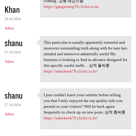
coming...강릉 레깅스룸
Khan
https://gangneung79.clickn.co.kr
26.10.2024
Adres
shanu
This particular is usually apparently essential and
This particular is usually
moreover outstanding truth along with for sure fair-
27.10.2024
minded and moreover admittedly useful My
business is looking to find in advance designed for
Adres
this specific useful stuffs… 삼척 풀싸롱
https://samcheok79.clickn.co.kr/
shanu
I just couldn't leave your website before telling
I just couldn't leave your
you that I truly enjoyed the top quality info you
27.10.2024
present to your visitors? Will be back again
frequently to check up on new posts. 삼척 룸싸롱
Adres
https://samcheok79.clickn.co.kr/