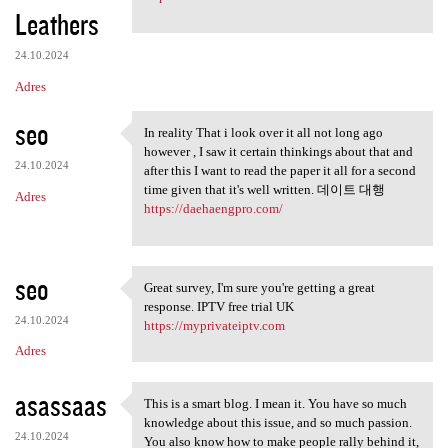
Leathers
24.10.2024
Adres
seo
In reality That i look over it all not long ago
In reality That i look over
however , I saw it certain thinkings about that and
24.10.2024
after this I want to read the paper it all for a second
time given that it's well written. 데이트 대행
Adres
https://daehaengpro.com/
seo
Great survey, I'm sure you're getting a great
Great survey, I'm sure you're
response. IPTV free trial UK
24.10.2024
https://myprivateiptv.com
Adres
asassaas
This is a smart blog. I mean it. You have so much
This is a smart blog. I mean
knowledge about this issue, and so much passion.
24.10.2024
You also know how to make people rally behind it,