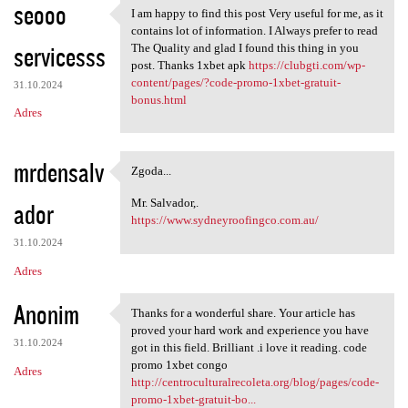
seooo
I am happy to find this post Very useful for me, as it
I am happy to find this post
contains lot of information. I Always prefer to read
servicesss
The Quality and glad I found this thing in you
post. Thanks 1xbet apk
https://clubgti.com/wp-
content/pages/?code-promo-1xbet-gratuit-
31.10.2024
bonus.html
Adres
mrdensalv
Zgoda...
Zgoda...
Mr. Salvador,.
ador
https://www.sydneyroofingco.com.au/
31.10.2024
Adres
Anonim
Thanks for a wonderful share. Your article has
Thanks for a wonderful share.
proved your hard work and experience you have
31.10.2024
got in this field. Brilliant .i love it reading. code
promo 1xbet congo
Adres
http://centroculturalrecoleta.org/blog/pages/code-
promo-1xbet-gratuit-bo...