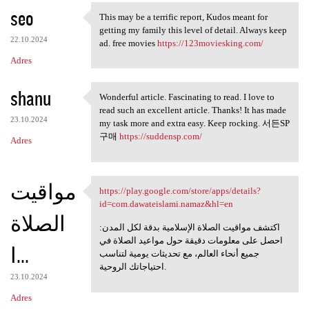
seo
a
This may be a terrific report, Kudos meant for
This may be a terrific report
getting my family this level of detail. Always keep
r
22.10.2024
ad. free movies
https://123moviesking.com/
z
Adres
e
shanu
Wonderful article. Fascinating to read. I love to
Wonderful article.
read such an excellent article. Thanks! It has made
23.10.2024
my task more and extra easy. Keep rocking. 서든SP
구매
https://suddensp.com/
Adres
مواقيت
https://play.google.com/store/apps/details?
https://play.google.com/store
id=com.dawateislami.namaz&hl=en
الصلاة
اكتشف مواقيت الصلاة الإسلامية بدقة لكل المدن:
احصل على معلومات دقيقة حول مواعيد الصلاة في
ا...
جميع أنحاء العالم، مع تحديثات يومية لتناسب
احتياجاتك الروحية.
23.10.2024
Adres