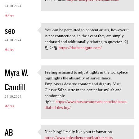
24.10.2024
Adres
seo
You can be permitted to content artists, however it
You can be permitted to
is not connections, in the event they are simply
24.10.2024
endorsed and additionally relating to question. 애
인 대행
https://daehaengpro.com/
Adres
Myra W.
Feeling ashamed to adjust tights in the workplace
Feeling ashamed to adjust
highlights the absurdity of surveillance.
Caudill
Employees deserve comfort and dignity. Visit
Classic Silhouette in the center for stylish and
comfortable
24.10.2024
tights!
https://www.businesstomark.com/indianas-
Adres
dial-of-destiny/
AB
Nice blog! I really like your information.
Nice blog! I really like your
https://www.ableathers.com/leather-suits