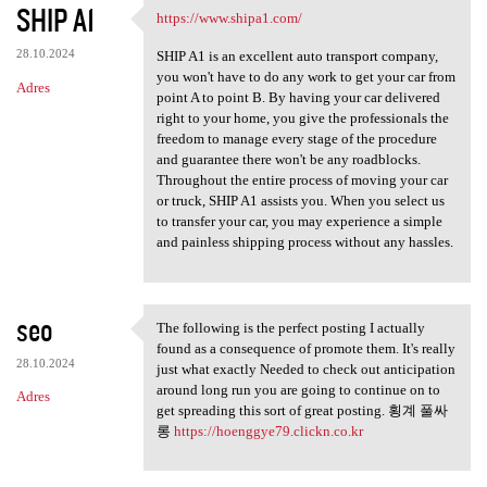
SHIP A1
https://www.shipa1.com/
https://www.shipa1.com/
28.10.2024
SHIP A1 is an excellent auto transport company,
you won't have to do any work to get your car from
Adres
point A to point B. By having your car delivered
right to your home, you give the professionals the
freedom to manage every stage of the procedure
and guarantee there won't be any roadblocks.
Throughout the entire process of moving your car
or truck, SHIP A1 assists you. When you select us
to transfer your car, you may experience a simple
and painless shipping process without any hassles.
seo
The following is the perfect posting I actually
The following is the perfect
found as a consequence of promote them. It's really
28.10.2024
just what exactly Needed to check out anticipation
around long run you are going to continue on to
Adres
get spreading this sort of great posting. 횡계 풀싸
롱
https://hoenggye79.clickn.co.kr