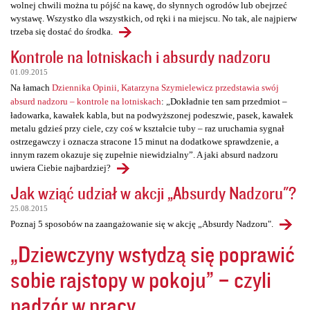
wolnej chwili można tu pójść na kawę, do słynnych ogrodów lub obejrzeć
wystawę. Wszystko dla wszystkich, od ręki i na miejscu. No tak, ale najpierw
trzeba się dostać do środka.
Kontrole na lotniskach i absurdy nadzoru
01.09.2015
Na łamach
Dziennika Opinii, Katarzyna Szymielewicz przedstawia swój
absurd nadzoru – kontrole na lotniskach
: „Dokładnie ten sam przedmiot –
ładowarka, kawałek kabla, but na podwyższonej podeszwie, pasek, kawałek
metalu gdzieś przy ciele, czy coś w kształcie tuby – raz uruchamia sygnał
ostrzegawczy i oznacza stracone 15 minut na dodatkowe sprawdzenie, a
innym razem okazuje się zupełnie niewidzialny”. A jaki absurd nadzoru
uwiera Ciebie najbardziej?
Jak wziąć udział w akcji „Absurdy Nadzoru"?
25.08.2015
Poznaj 5 sposobów na zaangażowanie się w akcję „Absurdy Nadzoru".
„Dziewczyny wstydzą się poprawić
sobie rajstopy w pokoju” – czyli
nadzór w pracy