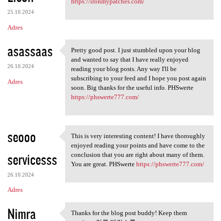
https://ironmypatches.com/
25.10.2024
Adres
asassaas
Pretty good post. I just stumbled upon your blog
Pretty good post. I just
and wanted to say that I have really enjoyed
26.10.2024
reading your blog posts. Any way I'll be
subscribing to your feed and I hope you post again
Adres
soon. Big thanks for the useful info. PHSwerte
https://phswerte777.com/
seooo
This is very interesting content! I have thoroughly
This is very interesting
enjoyed reading your points and have come to the
servicesss
conclusion that you are right about many of them.
You are great. PHSwerte
https://phswerte777.com/
26.10.2024
Adres
Nimra
Thanks for the blog post buddy! Keep them
Thanks for the blog post