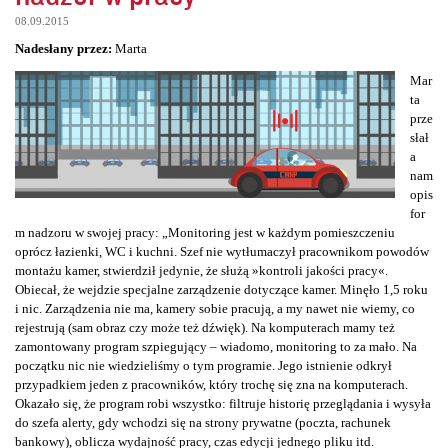
08.09.2015
Nadesłany przez:
Marta
Mar
ta
prze
słał
a
nam
opis
for
m nadzoru w swojej pracy: „Monitoring jest w każdym pomieszczeniu
oprócz łazienki, WC i kuchni. Szef nie wytłumaczył pracownikom powodów
montażu kamer, stwierdził jedynie, że służą »kontroli jakości pracy«.
Obiecał, że wejdzie specjalne zarządzenie dotyczące kamer. Minęło 1,5 roku
i nic. Zarządzenia nie ma, kamery sobie pracują, a my nawet nie wiemy, co
rejestrują (sam obraz czy może też dźwięk). Na komputerach mamy też
zamontowany program szpiegujący – wiadomo, monitoring to za mało. Na
początku nic nie wiedzieliśmy o tym programie. Jego istnienie odkrył
przypadkiem jeden z pracowników, który trochę się zna na komputerach.
Okazało się, że program robi wszystko: filtruje historię przeglądania i wysyła
do szefa alerty, gdy wchodzi się na strony prywatne (poczta, rachunek
bankowy), oblicza wydajność pracy, czas edycji jednego pliku itd.