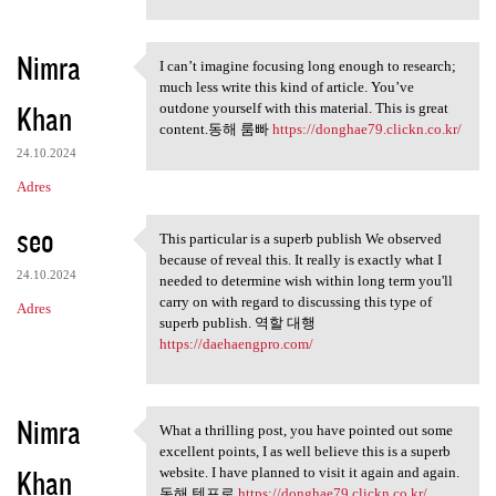
Nimra
I can’t imagine focusing long enough to research;
I can’t imagine focusing long
much less write this kind of article. You’ve
Khan
outdone yourself with this material. This is great
content.동해 룸빠
https://donghae79.clickn.co.kr/
24.10.2024
Adres
seo
This particular is a superb publish We observed
This particular is a superb
because of reveal this. It really is exactly what I
24.10.2024
needed to determine wish within long term you'll
carry on with regard to discussing this type of
Adres
superb publish. 역할 대행
https://daehaengpro.com/
Nimra
What a thrilling post, you have pointed out some
What a thrilling post, you
excellent points, I as well believe this is a superb
Khan
website. I have planned to visit it again and again.
동해 텐프로
https://donghae79.clickn.co.kr/