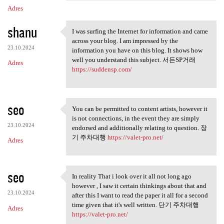
Adres
shanu
I was surfing the Internet for information and came
I was surfing the Internet
across your blog. I am impressed by the
23.10.2024
information you have on this blog. It shows how
well you understand this subject. 서든SP거래
Adres
https://suddensp.com/
seo
You can be permitted to content artists, however it
You can be permitted to
is not connections, in the event they are simply
23.10.2024
endorsed and additionally relating to question. 장
기 주차대행
https://valet-pro.net/
Adres
seo
In reality That i look over it all not long ago
In reality That i look over
however , I saw it certain thinkings about that and
23.10.2024
after this I want to read the paper it all for a second
time given that it's well written. 단기 주차대행
Adres
https://valet-pro.net/