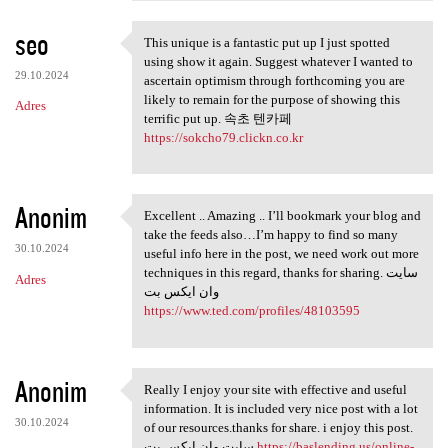
seo
This unique is a fantastic put up I just spotted
This unique is a fantastic
using show it again. Suggest whatever I wanted to
29.10.2024
ascertain optimism through forthcoming you are
likely to remain for the purpose of showing this
Adres
terrific put up. 속초 텐카페
https://sokcho79.clickn.co.kr
Anonim
Excellent .. Amazing .. I’ll bookmark your blog and
Excellent .. Amazing .. I’ll
take the feeds also…I’m happy to find so many
30.10.2024
useful info here in the post, we need work out more
techniques in this regard, thanks for sharing. سایت
Adres
وان ایکس بت
https://www.ted.com/profiles/48103595
Anonim
Really I enjoy your site with effective and useful
Really I enjoy your site with
information. It is included very nice post with a lot
30.10.2024
of our resources.thanks for share. i enjoy this post.
سایت وان ایکس بت
https://baslending.us/online-