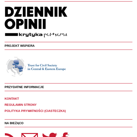
PROJEKT WSPIERA
PRZYDATNE INFORMACJE
KONTAKT
REGULAMIN STRONY
POLITYKA PRYWATNOŚCI (CIASTECZKA)
NA BIEŻĄCO
etter Panoptyka
Twitter
Facebook
<