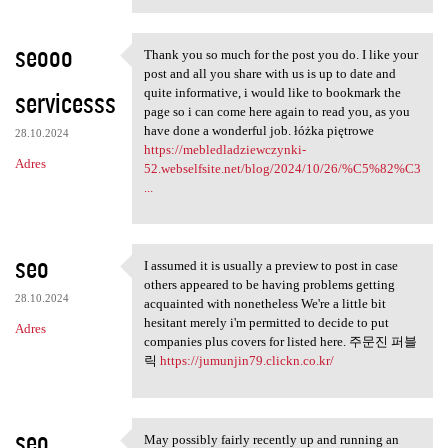
seooo
Thank you so much for the post you do. I like your
Thank you so much for the
post and all you share with us is up to date and
servicesss
quite informative, i would like to bookmark the
page so i can come here again to read you, as you
have done a wonderful job. łóżka piętrowe
28.10.2024
https://mebledladziewczynki-
Adres
52.webselfsite.net/blog/2024/10/26/%C5%82%C3
...
seo
I assumed it is usually a preview to post in case
I assumed it is usually a
others appeared to be having problems getting
28.10.2024
acquainted with nonetheless We're a little bit
hesitant merely i'm permitted to decide to put
Adres
companies plus covers for listed here. 주문진 퍼블
릭
https://jumunjin79.clickn.co.kr/
seo
May possibly fairly recently up and running an