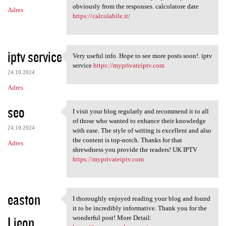
obviously from the responses. calcolatore date
Adres
https://calcolabile.it/
iptv service
Very useful info. Hope to see more posts soon!. iptv
Very useful info. Hope to see
service
https://myprivateiptv.com
24.10.2024
Adres
seo
I visit your blog regularly and recommend it to all
I visit your blog regularly
of those who wanted to enhance their knowledge
24.10.2024
with ease. The style of writing is excellent and also
the content is top-notch. Thanks for that
Adres
shrewdness you provide the readers! UK IPTV
https://myprivateiptv.com
easton
I thoroughly enjoyed reading your blog and found
I thoroughly enjoyed reading
it to be incredibly informative. Thank you for the
Lieon
wonderful post! More Detail: