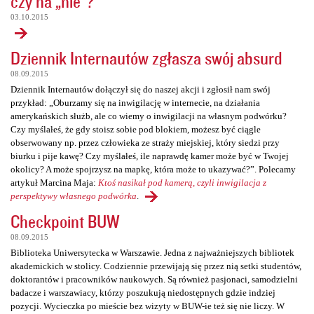
czy na „nie”?
03.10.2015
Dziennik Internautów zgłasza swój absurd
08.09.2015
Dziennik Internautów dołączył się do naszej akcji i zgłosił nam swój
przykład: „Oburzamy się na inwigilację w internecie, na działania
amerykańskich służb, ale co wiemy o inwigilacji na własnym podwórku?
Czy myślałeś, że gdy stoisz sobie pod blokiem, możesz być ciągle
obserwowany np. przez człowieka ze straży miejskiej, który siedzi przy
biurku i pije kawę? Czy myślałeś, ile naprawdę kamer może być w Twojej
okolicy? A może spojrzysz na mapkę, która może to ukazywać?”. Polecamy
artykuł Marcina Maja:
Ktoś nasikał pod kamerą, czyli inwigilacja z
perspektywy własnego podwórka
.
Checkpoint BUW
08.09.2015
Biblioteka Uniwersytecka w Warszawie. Jedna z najważniejszych bibliotek
akademickich w stolicy. Codziennie przewijają się przez nią setki studentów,
doktorantów i pracowników naukowych. Są również pasjonaci, samodzielni
badacze i warszawiacy, którzy poszukują niedostępnych gdzie indziej
pozycji. Wycieczka po mieście bez wizyty w BUW-ie też się nie liczy. W