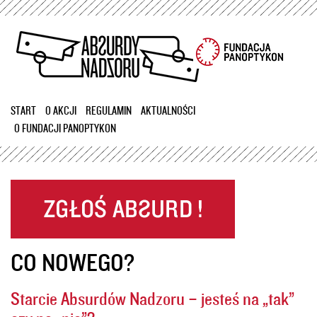
Przejdź
do
treści
START
O AKCJI
REGULAMIN
AKTUALNOŚCI
O FUNDACJI PANOPTYKON
CO NOWEGO?
Starcie Absurdów Nadzoru – jesteś na „tak”