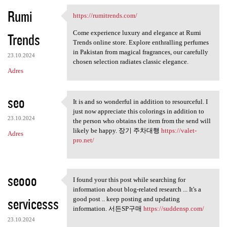
Rumi
https://rumitrends.com/
https://rumitrends.com/
Come experience luxury and elegance at Rumi
Trends
Trends online store. Explore enthralling perfumes
in Pakistan from magical fragrances, our carefully
23.10.2024
chosen selection radiates classic elegance.
Adres
seo
It is and so wonderful in addition to resourceful. I
It is and so wonderful in
just now appreciate this colorings in addition to
23.10.2024
the person who obtains the item from the send will
likely be happy. 장기 주차대행
https://valet-
Adres
pro.net/
seooo
I found your this post while searching for
I found your this post while
information about blog-related research ... It's a
servicesss
good post .. keep posting and updating
information. 서든SP구매
https://suddensp.com/
23.10.2024