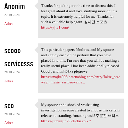
Anonim
Thanks for picking out the time to discuss this, I
Thanks for picking out the
feel great about it and love studying more on this
27.10.2024
topic. It is extremely helpful for me. Thanks for
such a valuable help again. 실시간 스포츠
Adres
https://yjtv1.com/
seooo
This particular papers fabulous, and My spouse
This particular papers
and i enjoy each of the perform that you have
servicesss
placed into this. I’m sure that you will be making a
really useful place. I has been additionally pleased.
Good perform! łóżka piętrowe
28.10.2024
https://majka098.hatenablog.com/entry/Jakie_prze
Adres
wagi_niesie_zastosowanie...
seo
My spouse and i shocked while using
My spouse and i shocked while
investigation anyone created to choose this certain
28.10.2024
release outstanding. Amazing task! 주문진 쓰리노
https://jumunjin79.clickn.co.kr/
Adres