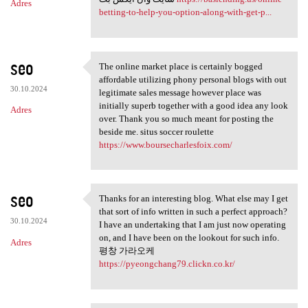
Adres
betting-to-help-you-option-along-with-get-p...
seo
The online market place is certainly bogged
The online market place is
affordable utilizing phony personal blogs with out
30.10.2024
legitimate sales message however place was
initially superb together with a good idea any look
Adres
over. Thank you so much meant for posting the
beside me. situs soccer roulette
https://www.boursecharlesfoix.com/
seo
Thanks for an interesting blog. What else may I get
Thanks for an interesting
that sort of info written in such a perfect approach?
30.10.2024
I have an undertaking that I am just now operating
on, and I have been on the lookout for such info.
Adres
평창 가라오케
https://pyeongchang79.clickn.co.kr/