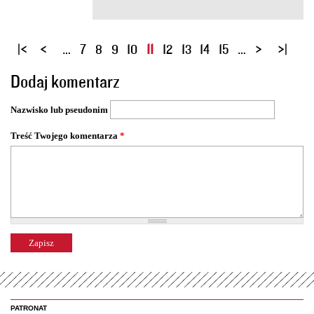
S
…
7
8
9
10
11
12
13
14
15
…
t
Dodaj komentarz
r
o
Nazwisko lub pseudonim
n
y
Treść Twojego komentarza
*
PATRONAT