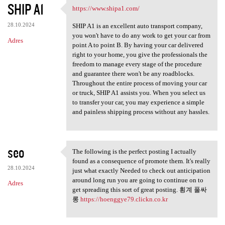
SHIP A1
https://www.shipa1.com/
https://www.shipa1.com/
28.10.2024
SHIP A1 is an excellent auto transport company,
you won't have to do any work to get your car from
Adres
point A to point B. By having your car delivered
right to your home, you give the professionals the
freedom to manage every stage of the procedure
and guarantee there won't be any roadblocks.
Throughout the entire process of moving your car
or truck, SHIP A1 assists you. When you select us
to transfer your car, you may experience a simple
and painless shipping process without any hassles.
seo
The following is the perfect posting I actually
The following is the perfect
found as a consequence of promote them. It's really
28.10.2024
just what exactly Needed to check out anticipation
around long run you are going to continue on to
Adres
get spreading this sort of great posting. 횡계 풀싸
롱
https://hoenggye79.clickn.co.kr