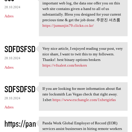
May possibly fairly recently
important web log, the data one offer you on this
28.10.2024
web site contains given a hand to all of us
substantially. Bless you designed for your current
Adres
precious time & get the job done. 주문진 셔츠룸
https://jumunjin79.clickn.co.kr/
SDFDSFSD
Very nice article, I enjoyed reading your post, very
Very nice article, I enjoyed
nice share, I want to twit this to my followers.
28.10.2024
Thanks!. best binary options brokers
https://vfxalert.com/brokers
Adres
SDFSDFSD
If you are looking for more information about flat
If you are looking for more
rate locksmith Las Vegas check that right away.
28.10.2024
1xbet
https://www.exchangle.com/1xbetgirfas
Adres
https://pan
Panda Work Global Employer of Record (EOR)
Panda Work Global Employer of
services assist businesses in hiring remote workers