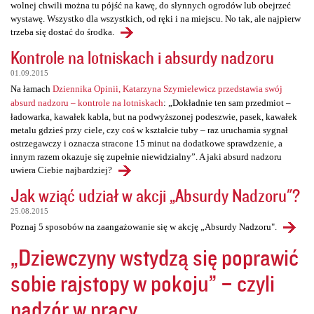
wolnej chwili można tu pójść na kawę, do słynnych ogrodów lub obejrzeć
wystawę. Wszystko dla wszystkich, od ręki i na miejscu. No tak, ale najpierw
trzeba się dostać do środka.
Kontrole na lotniskach i absurdy nadzoru
01.09.2015
Na łamach
Dziennika Opinii, Katarzyna Szymielewicz przedstawia swój
absurd nadzoru – kontrole na lotniskach
: „Dokładnie ten sam przedmiot –
ładowarka, kawałek kabla, but na podwyższonej podeszwie, pasek, kawałek
metalu gdzieś przy ciele, czy coś w kształcie tuby – raz uruchamia sygnał
ostrzegawczy i oznacza stracone 15 minut na dodatkowe sprawdzenie, a
innym razem okazuje się zupełnie niewidzialny”. A jaki absurd nadzoru
uwiera Ciebie najbardziej?
Jak wziąć udział w akcji „Absurdy Nadzoru"?
25.08.2015
Poznaj 5 sposobów na zaangażowanie się w akcję „Absurdy Nadzoru".
„Dziewczyny wstydzą się poprawić
sobie rajstopy w pokoju” – czyli
nadzór w pracy