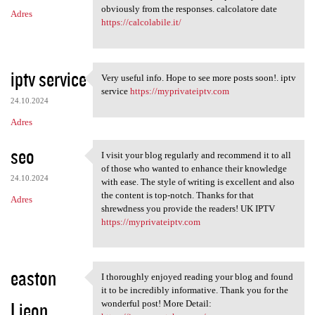
obviously from the responses. calcolatore date
Adres
https://calcolabile.it/
iptv service
Very useful info. Hope to see more posts soon!. iptv
Very useful info. Hope to see
service
https://myprivateiptv.com
24.10.2024
Adres
seo
I visit your blog regularly and recommend it to all
I visit your blog regularly
of those who wanted to enhance their knowledge
24.10.2024
with ease. The style of writing is excellent and also
the content is top-notch. Thanks for that
Adres
shrewdness you provide the readers! UK IPTV
https://myprivateiptv.com
easton
I thoroughly enjoyed reading your blog and found
I thoroughly enjoyed reading
it to be incredibly informative. Thank you for the
Lieon
wonderful post! More Detail: