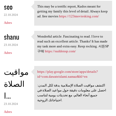
seo
a
This may be a terrific report, Kudos meant for
This may be a terrific report
getting my family this level of detail. Always keep
r
22.10.2024
ad. free movies
https://123moviesking.com/
z
Adres
e
shanu
Wonderful article. Fascinating to read. I love to
Wonderful article.
read such an excellent article. Thanks! It has made
23.10.2024
my task more and extra easy. Keep rocking. 서든SP
구매
https://suddensp.com/
Adres
مواقيت
https://play.google.com/store/apps/details?
https://play.google.com/store
id=com.dawateislami.namaz&hl=en
الصلاة
اكتشف مواقيت الصلاة الإسلامية بدقة لكل المدن:
احصل على معلومات دقيقة حول مواعيد الصلاة في
ا...
جميع أنحاء العالم، مع تحديثات يومية لتناسب
احتياجاتك الروحية.
23.10.2024
Adres