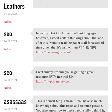
Leathers
24.10.2024
Adres
seo
In reality That i look over it all not long ago
In reality That i look over
however , I saw it certain thinkings about that and
24.10.2024
after this I want to read the paper it all for a second
time given that it's well written. 데이트 대행
Adres
https://daehaengpro.com/
seo
Great survey, I'm sure you're getting a great
Great survey, I'm sure you're
response. IPTV free trial UK
24.10.2024
https://myprivateiptv.com
Adres
asassaas
This is a smart blog. I mean it. You have so much
This is a smart blog. I mean
knowledge about this issue, and so much passion.
24.10.2024
You also know how to make people rally behind it,