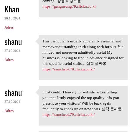
coming...강릉 레깅스룸
Khan
https://gangneung79.clickn.co.kr
26.10.2024
Adres
shanu
This particular is usually apparently essential and
This particular is usually
moreover outstanding truth along with for sure fair-
27.10.2024
minded and moreover admittedly useful My
business is looking to find in advance designed for
Adres
this specific useful stuffs… 삼척 풀싸롱
https://samcheok79.clickn.co.kr/
shanu
I just couldn't leave your website before telling
I just couldn't leave your
you that I truly enjoyed the top quality info you
27.10.2024
present to your visitors? Will be back again
frequently to check up on new posts. 삼척 룸싸롱
Adres
https://samcheok79.clickn.co.kr/