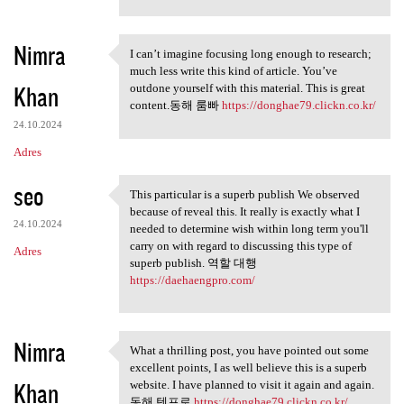
Nimra
I can’t imagine focusing long enough to research;
I can’t imagine focusing long
much less write this kind of article. You’ve
Khan
outdone yourself with this material. This is great
content.동해 룸빠
https://donghae79.clickn.co.kr/
24.10.2024
Adres
seo
This particular is a superb publish We observed
This particular is a superb
because of reveal this. It really is exactly what I
24.10.2024
needed to determine wish within long term you'll
carry on with regard to discussing this type of
Adres
superb publish. 역할 대행
https://daehaengpro.com/
Nimra
What a thrilling post, you have pointed out some
What a thrilling post, you
excellent points, I as well believe this is a superb
Khan
website. I have planned to visit it again and again.
동해 텐프로
https://donghae79.clickn.co.kr/