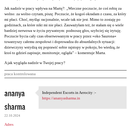
Jak nadzór w pracy wpływa na Martę?: „Wieczne poczucie, że coś robię za
wolno: za wolno czytam, piszę. Poczucie, że kogoś okradam z czasu, za który
mi płaci. Choć, myśląc racjonalnie, wcale tak nie jest. Mimo to zostaję po
godzinach, za które nikt mi nie płaci. Zauważyłam też, że stałam się o wiele
bardziej nerwowa w życiu prywatnym: podnoszę głos, szybciej się irytuję.
Poczucie bycia cały czas obserwowanym w pracy przez »oko Saurona«
towarzyszy całemu zespołowi i doprowadza do absurdalnych sytuacji:
dziewczyny wstydzą się poprawić sobie rajstopy w pokoju, bo wiedzą, że
ktoś to gdzieś zapisuje, monitoruje, ogląda” – komentuje Marta.
A jak wygląda nadzór w Twojej pracy?
praca kontrolowana
K
ananya
Independent Escorts in Aerocity :-
Independent Escorts in
o
https://ananyasharma.in
sharma
m
e
22.10.2024
n
Adres
t