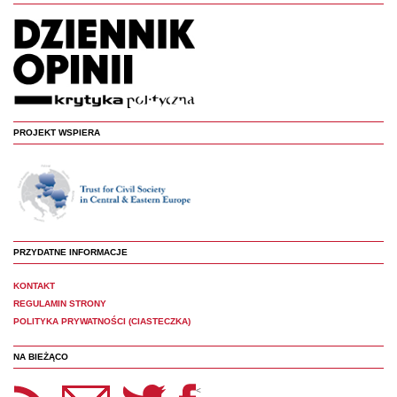
PROJEKT WSPIERA
PRZYDATNE INFORMACJE
KONTAKT
REGULAMIN STRONY
POLITYKA PRYWATNOŚCI (CIASTECZKA)
NA BIEŻĄCO
etter Panoptyka
Twitter
Facebook
<