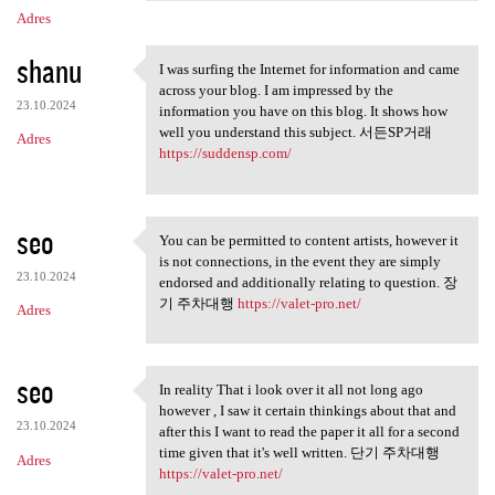
Adres
shanu
I was surfing the Internet for information and came
I was surfing the Internet
across your blog. I am impressed by the
23.10.2024
information you have on this blog. It shows how
well you understand this subject. 서든SP거래
Adres
https://suddensp.com/
seo
You can be permitted to content artists, however it
You can be permitted to
is not connections, in the event they are simply
23.10.2024
endorsed and additionally relating to question. 장
기 주차대행
https://valet-pro.net/
Adres
seo
In reality That i look over it all not long ago
In reality That i look over
however , I saw it certain thinkings about that and
23.10.2024
after this I want to read the paper it all for a second
time given that it's well written. 단기 주차대행
Adres
https://valet-pro.net/