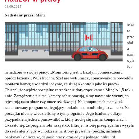
08.09.2015
Nadesłany przez:
Marta
Mar
ta
prze
słał
a
nam
opis
for
m nadzoru w swojej pracy: „Monitoring jest w każdym pomieszczeniu
oprócz łazienki, WC i kuchni. Szef nie wytłumaczył pracownikom powodów
montażu kamer, stwierdził jedynie, że służą »kontroli jakości pracy«.
Obiecał, że wejdzie specjalne zarządzenie dotyczące kamer. Minęło 1,5 roku
i nic. Zarządzenia nie ma, kamery sobie pracują, a my nawet nie wiemy, co
rejestrują (sam obraz czy może też dźwięk). Na komputerach mamy też
zamontowany program szpiegujący – wiadomo, monitoring to za mało. Na
początku nic nie wiedzieliśmy o tym programie. Jego istnienie odkrył
przypadkiem jeden z pracowników, który trochę się zna na komputerach.
Okazało się, że program robi wszystko: filtruje historię przeglądania i wysyła
do szefa alerty, gdy wchodzi się na strony prywatne (poczta, rachunek
bankowy), oblicza wydajność pracy, czas edycji jednego pliku itd.