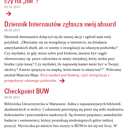
czy na „nie”?
03.10.2015
Dziennik Internautów zgłasza swój absurd
08.09.2015
Dziennik Internautów dołączył się do naszej akcji i zgłosił nam swój
przykład: „Oburzamy się na inwigilację w internecie, na działania
amerykańskich służb, ale co wiemy o inwigilacji na własnym podwórku?
Czy myślałeś, że gdy stoisz sobie pod blokiem, możesz być ciągle
obserwowany np. przez człowieka ze straży miejskiej, który siedzi przy
biurku i pije kawę? Czy myślałeś, ile naprawdę kamer może być w Twojej
okolicy? A może spojrzysz na mapkę, która może to ukazywać?”. Polecamy
artykuł Marcina Maja:
Ktoś nasikał pod kamerą, czyli inwigilacja z
perspektywy własnego podwórka
.
Checkpoint BUW
08.09.2015
Biblioteka Uniwersytecka w Warszawie. Jedna z najważniejszych bibliotek
akademickich w stolicy. Codziennie przewijają się przez nią setki studentów,
doktorantów i pracowników naukowych. Są również pasjonaci, samodzielni
badacze i warszawiacy, którzy poszukują niedostępnych gdzie indziej
pozycji. Wycieczka po mieście bez wizyty w BUW-ie też się nie liczy. W