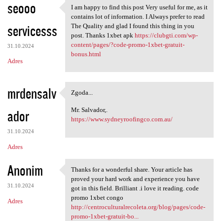
seooo
I am happy to find this post Very useful for me, as it
I am happy to find this post
contains lot of information. I Always prefer to read
servicesss
The Quality and glad I found this thing in you
post. Thanks 1xbet apk
https://clubgti.com/wp-
content/pages/?code-promo-1xbet-gratuit-
31.10.2024
bonus.html
Adres
mrdensalv
Zgoda...
Zgoda...
Mr. Salvador,.
ador
https://www.sydneyroofingco.com.au/
31.10.2024
Adres
Anonim
Thanks for a wonderful share. Your article has
Thanks for a wonderful share.
proved your hard work and experience you have
31.10.2024
got in this field. Brilliant .i love it reading. code
promo 1xbet congo
Adres
http://centroculturalrecoleta.org/blog/pages/code-
promo-1xbet-gratuit-bo...