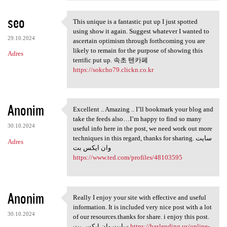
seo
This unique is a fantastic put up I just spotted
This unique is a fantastic
using show it again. Suggest whatever I wanted to
29.10.2024
ascertain optimism through forthcoming you are
likely to remain for the purpose of showing this
Adres
terrific put up. 속초 텐카페
https://sokcho79.clickn.co.kr
Anonim
Excellent .. Amazing .. I’ll bookmark your blog and
Excellent .. Amazing .. I’ll
take the feeds also…I’m happy to find so many
30.10.2024
useful info here in the post, we need work out more
techniques in this regard, thanks for sharing. سایت
Adres
وان ایکس بت
https://www.ted.com/profiles/48103595
Anonim
Really I enjoy your site with effective and useful
Really I enjoy your site with
information. It is included very nice post with a lot
30.10.2024
of our resources.thanks for share. i enjoy this post.
سایت وان ایکس بت
https://baslending.us/online-