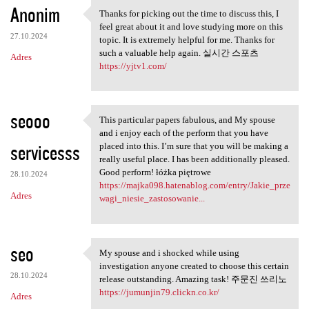
Anonim
Thanks for picking out the time to discuss this, I
Thanks for picking out the
feel great about it and love studying more on this
27.10.2024
topic. It is extremely helpful for me. Thanks for
such a valuable help again. 실시간 스포츠
Adres
https://yjtv1.com/
seooo
This particular papers fabulous, and My spouse
This particular papers
and i enjoy each of the perform that you have
servicesss
placed into this. I’m sure that you will be making a
really useful place. I has been additionally pleased.
Good perform! łóżka piętrowe
28.10.2024
https://majka098.hatenablog.com/entry/Jakie_prze
Adres
wagi_niesie_zastosowanie...
seo
My spouse and i shocked while using
My spouse and i shocked while
investigation anyone created to choose this certain
28.10.2024
release outstanding. Amazing task! 주문진 쓰리노
https://jumunjin79.clickn.co.kr/
Adres