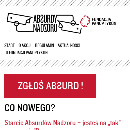
Przejdź
do
treści
START
O AKCJI
REGULAMIN
AKTUALNOŚCI
O FUNDACJI PANOPTYKON
CO NOWEGO?
Starcie Absurdów Nadzoru – jesteś na „tak”