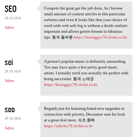
SEO
Compete the great get the job done, As i browse
Compete the great get the job
small amount of content articles in this particular
28.10.2024
websites and even It looks like that your choice of
word wide web web log is without a doubt realistic
Adres
important and allows gotten forums in fabulous
tips. 횡계 풀싸롱
https://hoenggye79.clickn.co.kr
sei
A person's popular music is definitely astounding.
A person's popular music is
You may have quite a few pretty good music
29.10.2024
artists. I actually need you actually the perfect with
being successful. 횡계 노래궁
Adres
https://hoenggye79.clickn.co.kr
seo
Regards just for featuring brand-new upgrades in
Regards just for featuring
connection with priority, Document wait for look
29.10.2024
at a great deal more. 속초 룸빠
https://sokcho79.clickn.co.kr
Adres