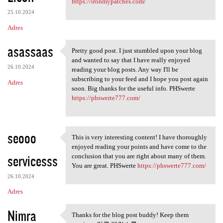
https://ironmypatches.com/
25.10.2024
Adres
asassaas
Pretty good post. I just stumbled upon your blog
Pretty good post. I just
and wanted to say that I have really enjoyed
26.10.2024
reading your blog posts. Any way I'll be
subscribing to your feed and I hope you post again
Adres
soon. Big thanks for the useful info. PHSwerte
https://phswerte777.com/
seooo
This is very interesting content! I have thoroughly
This is very interesting
enjoyed reading your points and have come to the
servicesss
conclusion that you are right about many of them.
You are great. PHSwerte
https://phswerte777.com/
26.10.2024
Adres
Nimra
Thanks for the blog post buddy! Keep them
Thanks for the blog post