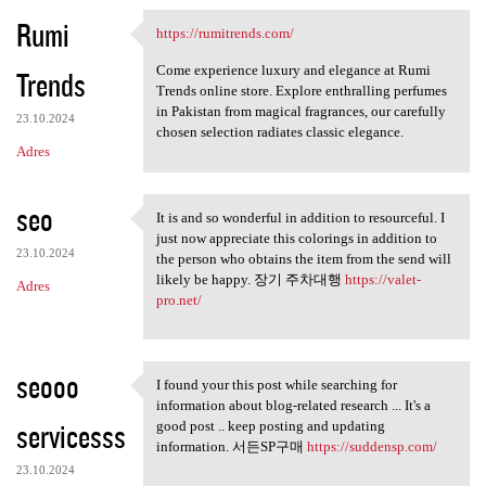
Rumi
https://rumitrends.com/
https://rumitrends.com/
Come experience luxury and elegance at Rumi
Trends
Trends online store. Explore enthralling perfumes
in Pakistan from magical fragrances, our carefully
23.10.2024
chosen selection radiates classic elegance.
Adres
seo
It is and so wonderful in addition to resourceful. I
It is and so wonderful in
just now appreciate this colorings in addition to
23.10.2024
the person who obtains the item from the send will
likely be happy. 장기 주차대행
https://valet-
Adres
pro.net/
seooo
I found your this post while searching for
I found your this post while
information about blog-related research ... It's a
servicesss
good post .. keep posting and updating
information. 서든SP구매
https://suddensp.com/
23.10.2024