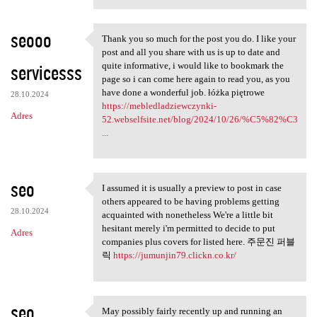
seooo
Thank you so much for the post you do. I like your
Thank you so much for the
post and all you share with us is up to date and
servicesss
quite informative, i would like to bookmark the
page so i can come here again to read you, as you
have done a wonderful job. łóżka piętrowe
28.10.2024
https://mebledladziewczynki-
Adres
52.webselfsite.net/blog/2024/10/26/%C5%82%C3
...
seo
I assumed it is usually a preview to post in case
I assumed it is usually a
others appeared to be having problems getting
28.10.2024
acquainted with nonetheless We're a little bit
hesitant merely i'm permitted to decide to put
Adres
companies plus covers for listed here. 주문진 퍼블
릭
https://jumunjin79.clickn.co.kr/
seo
May possibly fairly recently up and running an