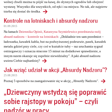
wolnej chwili można tu pójść na kawę, do słynnych ogrodów lub obejrzeć
wystawę. Wszystko dla wszystkich, od ręki i na miejscu. No tak, ale najpierw
trzeba się dostać do środka.
Kontrole na lotniskach i absurdy nadzoru
01.09.2015
Na łamach
Dziennika Opinii, Katarzyna Szymielewicz przedstawia swój
absurd nadzoru – kontrole na lotniskach
: „Dokładnie ten sam przedmiot –
ładowarka, kawałek kabla, but na podwyższonej podeszwie, pasek, kawałek
metalu gdzieś przy ciele, czy coś w kształcie tuby – raz uruchamia sygnał
ostrzegawczy i oznacza stracone 15 minut na dodatkowe sprawdzenie, a
innym razem okazuje się zupełnie niewidzialny”. A jaki absurd nadzoru
uwiera Ciebie najbardziej?
Jak wziąć udział w akcji „Absurdy Nadzoru"?
25.08.2015
Poznaj 5 sposobów na zaangażowanie się w akcję „Absurdy Nadzoru".
„Dziewczyny wstydzą się poprawić
sobie rajstopy w pokoju” – czyli
nadzór w pracy