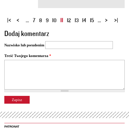
S
…
7
8
9
10
11
12
13
14
15
…
t
Dodaj komentarz
r
o
Nazwisko lub pseudonim
n
y
Treść Twojego komentarza
*
PATRONAT