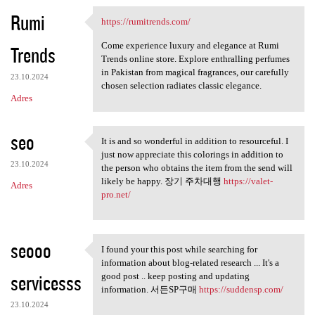
Rumi
https://rumitrends.com/
https://rumitrends.com/
Come experience luxury and elegance at Rumi
Trends
Trends online store. Explore enthralling perfumes
in Pakistan from magical fragrances, our carefully
23.10.2024
chosen selection radiates classic elegance.
Adres
seo
It is and so wonderful in addition to resourceful. I
It is and so wonderful in
just now appreciate this colorings in addition to
23.10.2024
the person who obtains the item from the send will
likely be happy. 장기 주차대행
https://valet-
Adres
pro.net/
seooo
I found your this post while searching for
I found your this post while
information about blog-related research ... It's a
servicesss
good post .. keep posting and updating
information. 서든SP구매
https://suddensp.com/
23.10.2024