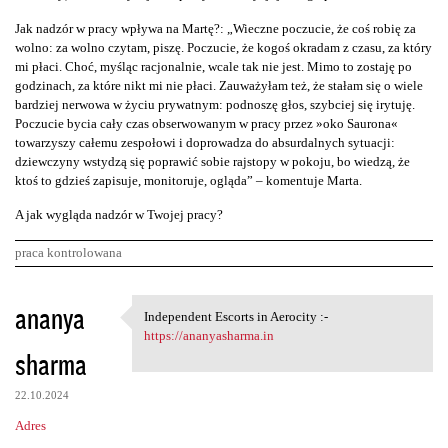
Jak nadzór w pracy wpływa na Martę?: „Wieczne poczucie, że coś robię za
wolno: za wolno czytam, piszę. Poczucie, że kogoś okradam z czasu, za który
mi płaci. Choć, myśląc racjonalnie, wcale tak nie jest. Mimo to zostaję po
godzinach, za które nikt mi nie płaci. Zauważyłam też, że stałam się o wiele
bardziej nerwowa w życiu prywatnym: podnoszę głos, szybciej się irytuję.
Poczucie bycia cały czas obserwowanym w pracy przez »oko Saurona«
towarzyszy całemu zespołowi i doprowadza do absurdalnych sytuacji:
dziewczyny wstydzą się poprawić sobie rajstopy w pokoju, bo wiedzą, że
ktoś to gdzieś zapisuje, monitoruje, ogląda” – komentuje Marta.
A jak wygląda nadzór w Twojej pracy?
praca kontrolowana
K
ananya
Independent Escorts in Aerocity :-
Independent Escorts in
o
https://ananyasharma.in
sharma
m
e
22.10.2024
n
Adres
t