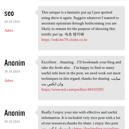
seo
This unique is a fantastic put up I just spotted
This unique is a fantastic
using show it again. Suggest whatever I wanted to
29.10.2024
ascertain optimism through forthcoming you are
likely to remain for the purpose of showing this
Adres
terrific put up. 속초 텐카페
https://sokcho79.clickn.co.kr
Anonim
Excellent .. Amazing .. I’ll bookmark your blog and
Excellent .. Amazing .. I’ll
take the feeds also…I’m happy to find so many
30.10.2024
useful info here in the post, we need work out more
techniques in this regard, thanks for sharing. سایت
Adres
وان ایکس بت
https://www.ted.com/profiles/48103595
Anonim
Really I enjoy your site with effective and useful
Really I enjoy your site with
information. It is included very nice post with a lot
30.10.2024
of our resources.thanks for share. i enjoy this post.
سایت وان ایکس بت
https://baslending.us/online-