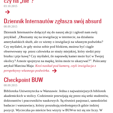
czy na „nie”?
03.10.2015
Dziennik Internautów zgłasza swój absurd
08.09.2015
Dziennik Internautów dołączył się do naszej akcji i zgłosił nam swój
przykład: „Oburzamy się na inwigilację w internecie, na działania
amerykańskich służb, ale co wiemy o inwigilacji na własnym podwórku?
Czy myślałeś, że gdy stoisz sobie pod blokiem, możesz być ciągle
obserwowany np. przez człowieka ze straży miejskiej, który siedzi przy
biurku i pije kawę? Czy myślałeś, ile naprawdę kamer może być w Twojej
okolicy? A może spojrzysz na mapkę, która może to ukazywać?”. Polecamy
artykuł Marcina Maja:
Ktoś nasikał pod kamerą, czyli inwigilacja z
perspektywy własnego podwórka
.
Checkpoint BUW
08.09.2015
Biblioteka Uniwersytecka w Warszawie. Jedna z najważniejszych bibliotek
akademickich w stolicy. Codziennie przewijają się przez nią setki studentów,
doktorantów i pracowników naukowych. Są również pasjonaci, samodzielni
badacze i warszawiacy, którzy poszukują niedostępnych gdzie indziej
pozycji. Wycieczka po mieście bez wizyty w BUW-ie też się nie liczy. W