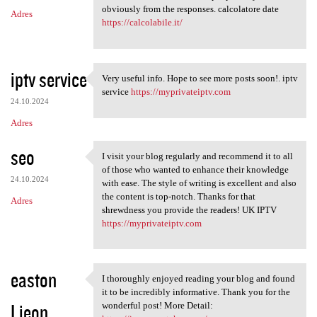
obviously from the responses. calcolatore date
Adres
https://calcolabile.it/
iptv service
Very useful info. Hope to see more posts soon!. iptv
Very useful info. Hope to see
service
https://myprivateiptv.com
24.10.2024
Adres
seo
I visit your blog regularly and recommend it to all
I visit your blog regularly
of those who wanted to enhance their knowledge
24.10.2024
with ease. The style of writing is excellent and also
the content is top-notch. Thanks for that
Adres
shrewdness you provide the readers! UK IPTV
https://myprivateiptv.com
easton
I thoroughly enjoyed reading your blog and found
I thoroughly enjoyed reading
it to be incredibly informative. Thank you for the
Lieon
wonderful post! More Detail: