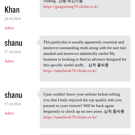
coming...강릉 레깅스룸
Khan
https://gangneung79.clickn.co.kr
26.10.2024
Adres
shanu
This particular is usually apparently essential and
This particular is usually
moreover outstanding truth along with for sure fair-
27.10.2024
minded and moreover admittedly useful My
business is looking to find in advance designed for
Adres
this specific useful stuffs… 삼척 풀싸롱
https://samcheok79.clickn.co.kr/
shanu
I just couldn't leave your website before telling
I just couldn't leave your
you that I truly enjoyed the top quality info you
27.10.2024
present to your visitors? Will be back again
frequently to check up on new posts. 삼척 룸싸롱
Adres
https://samcheok79.clickn.co.kr/