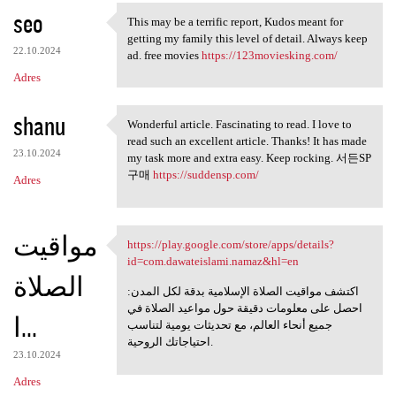
seo
a
This may be a terrific report, Kudos meant for
This may be a terrific report
getting my family this level of detail. Always keep
r
22.10.2024
ad. free movies
https://123moviesking.com/
z
Adres
e
shanu
Wonderful article. Fascinating to read. I love to
Wonderful article.
read such an excellent article. Thanks! It has made
23.10.2024
my task more and extra easy. Keep rocking. 서든SP
구매
https://suddensp.com/
Adres
مواقيت
https://play.google.com/store/apps/details?
https://play.google.com/store
id=com.dawateislami.namaz&hl=en
الصلاة
اكتشف مواقيت الصلاة الإسلامية بدقة لكل المدن:
احصل على معلومات دقيقة حول مواعيد الصلاة في
ا...
جميع أنحاء العالم، مع تحديثات يومية لتناسب
احتياجاتك الروحية.
23.10.2024
Adres