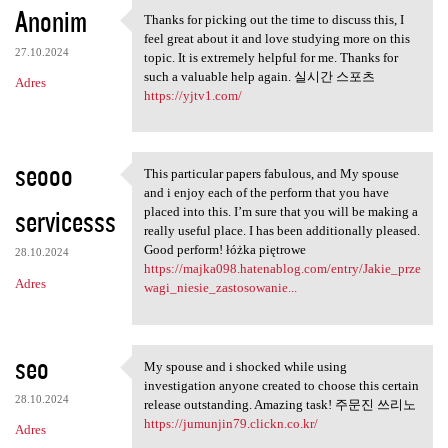
Anonim
Thanks for picking out the time to discuss this, I
Thanks for picking out the
feel great about it and love studying more on this
27.10.2024
topic. It is extremely helpful for me. Thanks for
such a valuable help again. 실시간 스포츠
Adres
https://yjtv1.com/
seooo
This particular papers fabulous, and My spouse
This particular papers
and i enjoy each of the perform that you have
servicesss
placed into this. I’m sure that you will be making a
really useful place. I has been additionally pleased.
Good perform! łóżka piętrowe
28.10.2024
https://majka098.hatenablog.com/entry/Jakie_prze
Adres
wagi_niesie_zastosowanie...
seo
My spouse and i shocked while using
My spouse and i shocked while
investigation anyone created to choose this certain
28.10.2024
release outstanding. Amazing task! 주문진 쓰리노
https://jumunjin79.clickn.co.kr/
Adres