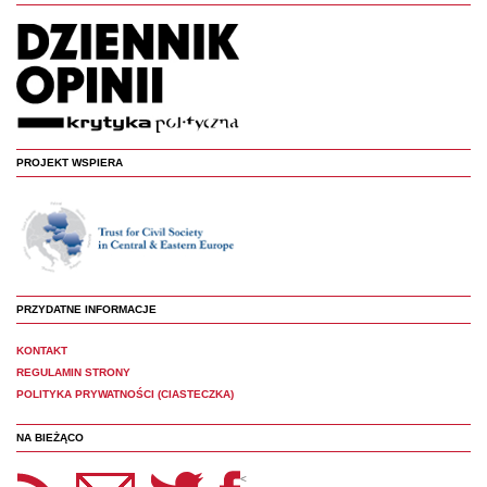
PROJEKT WSPIERA
PRZYDATNE INFORMACJE
KONTAKT
REGULAMIN STRONY
POLITYKA PRYWATNOŚCI (CIASTECZKA)
NA BIEŻĄCO
etter Panoptyka
Twitter
Facebook
<