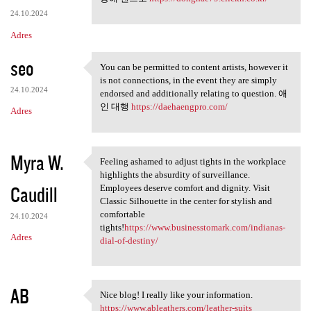
24.10.2024
Adres
seo
You can be permitted to content artists, however it
You can be permitted to
is not connections, in the event they are simply
24.10.2024
endorsed and additionally relating to question. 애
인 대행
https://daehaengpro.com/
Adres
Myra W.
Feeling ashamed to adjust tights in the workplace
Feeling ashamed to adjust
highlights the absurdity of surveillance.
Caudill
Employees deserve comfort and dignity. Visit
Classic Silhouette in the center for stylish and
comfortable
24.10.2024
tights!
https://www.businesstomark.com/indianas-
Adres
dial-of-destiny/
AB
Nice blog! I really like your information.
Nice blog! I really like your
https://www.ableathers.com/leather-suits