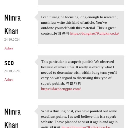
Nimra
I can’t imagine focusing long enough to research;
I can’t imagine focusing long
much less write this kind of article. You’ve
Khan
outdone yourself with this material. This is great
content.동해 룸빠
https://donghae79.clickn.co.kr/
24.10.2024
Adres
seo
This particular is a superb publish We observed
This particular is a superb
because of reveal this. It really is exactly what I
24.10.2024
needed to determine wish within long term you'll
carry on with regard to discussing this type of
Adres
superb publish. 역할 대행
https://daehaengpro.com/
Nimra
What a thrilling post, you have pointed out some
What a thrilling post, you
excellent points, I as well believe this is a superb
Khan
website. I have planned to visit it again and again.
동해 텐프로
https://donghae79.clickn.co.kr/