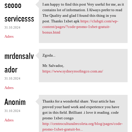
seooo
I am happy to find this post Very useful for me, as it
I am happy to find this post
contains lot of information. I Always prefer to read
servicesss
The Quality and glad I found this thing in you
post. Thanks 1xbet apk
https://clubgti.com/wp-
content/pages/?code-promo-1xbet-gratuit-
31.10.2024
bonus.html
Adres
mrdensalv
Zgoda...
Zgoda...
Mr. Salvador,.
ador
https://www.sydneyroofingco.com.au/
31.10.2024
Adres
Anonim
Thanks for a wonderful share. Your article has
Thanks for a wonderful share.
proved your hard work and experience you have
31.10.2024
got in this field. Brilliant .i love it reading. code
promo 1xbet congo
Adres
http://centroculturalrecoleta.org/blog/pages/code-
promo-1xbet-gratuit-bo...