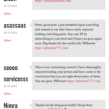
https://ironmypatches.com/
25.10.2024
Adres
asassaas
Pretty good post. I just stumbled upon your blog
Pretty good post. I just
and wanted to say that I have really enjoyed
26.10.2024
reading your blog posts. Any way I'll be
subscribing to your feed and I hope you post again
Adres
soon. Big thanks for the useful info. PHSwerte
https://phswerte777.com/
seooo
This is very interesting content! I have thoroughly
This is very interesting
enjoyed reading your points and have come to the
servicesss
conclusion that you are right about many of them.
You are great. PHSwerte
https://phswerte777.com/
26.10.2024
Adres
Nimra
Thanks for the blog post buddy! Keep them
Thanks for the blog post