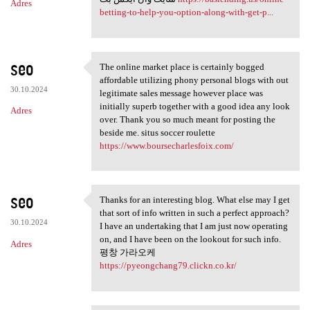
Adres
betting-to-help-you-option-along-with-get-p...
seo
The online market place is certainly bogged
The online market place is
affordable utilizing phony personal blogs with out
30.10.2024
legitimate sales message however place was
initially superb together with a good idea any look
Adres
over. Thank you so much meant for posting the
beside me. situs soccer roulette
https://www.boursecharlesfoix.com/
seo
Thanks for an interesting blog. What else may I get
Thanks for an interesting
that sort of info written in such a perfect approach?
30.10.2024
I have an undertaking that I am just now operating
on, and I have been on the lookout for such info.
Adres
평창 가라오케
https://pyeongchang79.clickn.co.kr/