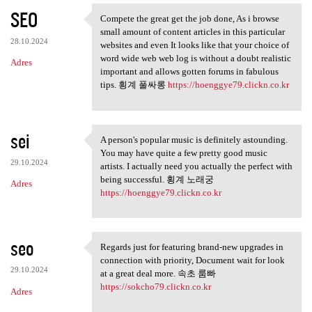
SEO
Compete the great get the job done, As i browse
Compete the great get the job
small amount of content articles in this particular
28.10.2024
websites and even It looks like that your choice of
word wide web web log is without a doubt realistic
Adres
important and allows gotten forums in fabulous
tips. 횡계 풀싸롱
https://hoenggye79.clickn.co.kr
sei
A person's popular music is definitely astounding.
A person's popular music is
You may have quite a few pretty good music
29.10.2024
artists. I actually need you actually the perfect with
being successful. 횡계 노래궁
Adres
https://hoenggye79.clickn.co.kr
seo
Regards just for featuring brand-new upgrades in
Regards just for featuring
connection with priority, Document wait for look
29.10.2024
at a great deal more. 속초 룸빠
https://sokcho79.clickn.co.kr
Adres