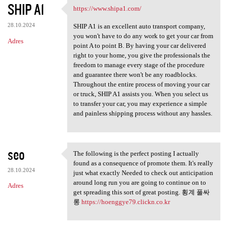
SHIP A1
https://www.shipa1.com/
https://www.shipa1.com/
28.10.2024
SHIP A1 is an excellent auto transport company,
you won't have to do any work to get your car from
Adres
point A to point B. By having your car delivered
right to your home, you give the professionals the
freedom to manage every stage of the procedure
and guarantee there won't be any roadblocks.
Throughout the entire process of moving your car
or truck, SHIP A1 assists you. When you select us
to transfer your car, you may experience a simple
and painless shipping process without any hassles.
seo
The following is the perfect posting I actually
The following is the perfect
found as a consequence of promote them. It's really
28.10.2024
just what exactly Needed to check out anticipation
around long run you are going to continue on to
Adres
get spreading this sort of great posting. 횡계 풀싸
롱
https://hoenggye79.clickn.co.kr