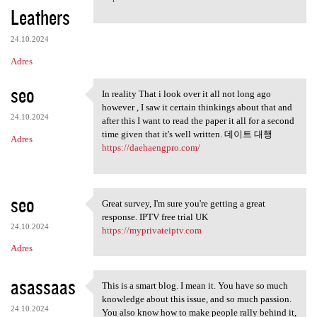
Leathers
24.10.2024
Adres
seo
In reality That i look over it all not long ago
In reality That i look over
however , I saw it certain thinkings about that and
24.10.2024
after this I want to read the paper it all for a second
time given that it's well written. 데이트 대행
Adres
https://daehaengpro.com/
seo
Great survey, I'm sure you're getting a great
Great survey, I'm sure you're
response. IPTV free trial UK
24.10.2024
https://myprivateiptv.com
Adres
asassaas
This is a smart blog. I mean it. You have so much
This is a smart blog. I mean
knowledge about this issue, and so much passion.
24.10.2024
You also know how to make people rally behind it,