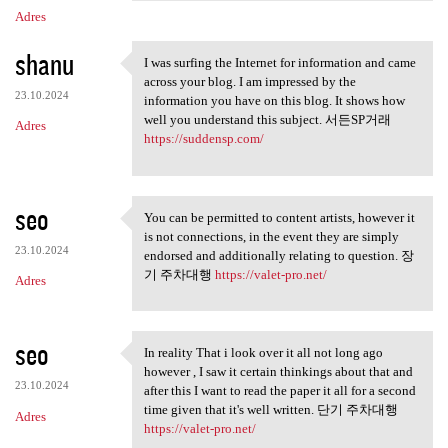
Adres
shanu
I was surfing the Internet for information and came
I was surfing the Internet
across your blog. I am impressed by the
23.10.2024
information you have on this blog. It shows how
well you understand this subject. 서든SP거래
Adres
https://suddensp.com/
seo
You can be permitted to content artists, however it
You can be permitted to
is not connections, in the event they are simply
23.10.2024
endorsed and additionally relating to question. 장
기 주차대행
https://valet-pro.net/
Adres
seo
In reality That i look over it all not long ago
In reality That i look over
however , I saw it certain thinkings about that and
23.10.2024
after this I want to read the paper it all for a second
time given that it's well written. 단기 주차대행
Adres
https://valet-pro.net/