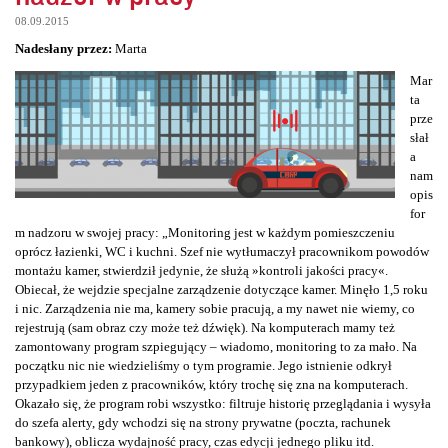
08.09.2015
Nadesłany przez:
Marta
Mar
ta
prze
słał
a
nam
opis
for
m nadzoru w swojej pracy: „Monitoring jest w każdym pomieszczeniu
oprócz łazienki, WC i kuchni. Szef nie wytłumaczył pracownikom powodów
montażu kamer, stwierdził jedynie, że służą »kontroli jakości pracy«.
Obiecał, że wejdzie specjalne zarządzenie dotyczące kamer. Minęło 1,5 roku
i nic. Zarządzenia nie ma, kamery sobie pracują, a my nawet nie wiemy, co
rejestrują (sam obraz czy może też dźwięk). Na komputerach mamy też
zamontowany program szpiegujący – wiadomo, monitoring to za mało. Na
początku nic nie wiedzieliśmy o tym programie. Jego istnienie odkrył
przypadkiem jeden z pracowników, który trochę się zna na komputerach.
Okazało się, że program robi wszystko: filtruje historię przeglądania i wysyła
do szefa alerty, gdy wchodzi się na strony prywatne (poczta, rachunek
bankowy), oblicza wydajność pracy, czas edycji jednego pliku itd.