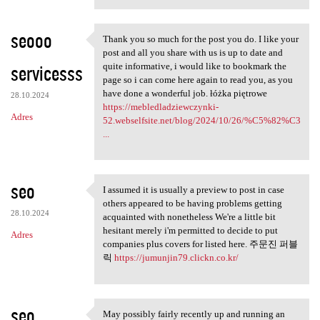
seooo
Thank you so much for the post you do. I like your
Thank you so much for the
post and all you share with us is up to date and
servicesss
quite informative, i would like to bookmark the
page so i can come here again to read you, as you
have done a wonderful job. łóżka piętrowe
28.10.2024
https://mebledladziewczynki-
Adres
52.webselfsite.net/blog/2024/10/26/%C5%82%C3
...
seo
I assumed it is usually a preview to post in case
I assumed it is usually a
others appeared to be having problems getting
28.10.2024
acquainted with nonetheless We're a little bit
hesitant merely i'm permitted to decide to put
Adres
companies plus covers for listed here. 주문진 퍼블
릭
https://jumunjin79.clickn.co.kr/
seo
May possibly fairly recently up and running an