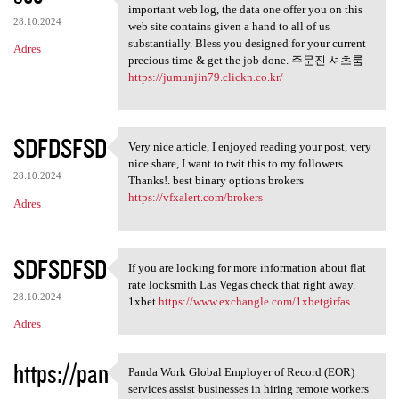
May possibly fairly recently
important web log, the data one offer you on this
28.10.2024
web site contains given a hand to all of us
substantially. Bless you designed for your current
Adres
precious time & get the job done. 주문진 셔츠룸
https://jumunjin79.clickn.co.kr/
SDFDSFSD
Very nice article, I enjoyed reading your post, very
Very nice article, I enjoyed
nice share, I want to twit this to my followers.
28.10.2024
Thanks!. best binary options brokers
https://vfxalert.com/brokers
Adres
SDFSDFSD
If you are looking for more information about flat
If you are looking for more
rate locksmith Las Vegas check that right away.
28.10.2024
1xbet
https://www.exchangle.com/1xbetgirfas
Adres
https://pan
Panda Work Global Employer of Record (EOR)
Panda Work Global Employer of
services assist businesses in hiring remote workers