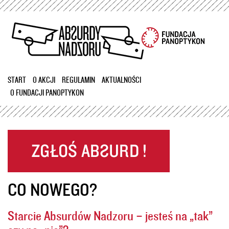
Przejdź
do
treści
START
O AKCJI
REGULAMIN
AKTUALNOŚCI
O FUNDACJI PANOPTYKON
CO NOWEGO?
Starcie Absurdów Nadzoru – jesteś na „tak”