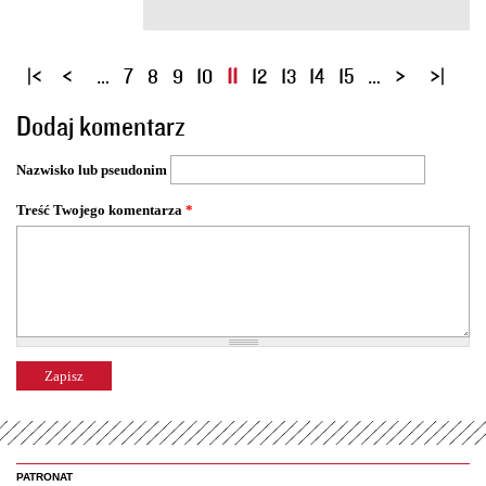
S
…
7
8
9
10
11
12
13
14
15
…
t
Dodaj komentarz
r
o
Nazwisko lub pseudonim
n
y
Treść Twojego komentarza
*
PATRONAT