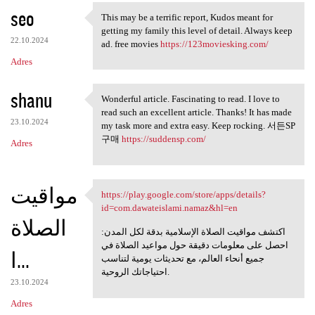
seo
a
This may be a terrific report, Kudos meant for
This may be a terrific report
getting my family this level of detail. Always keep
r
22.10.2024
ad. free movies
https://123moviesking.com/
z
Adres
e
shanu
Wonderful article. Fascinating to read. I love to
Wonderful article.
read such an excellent article. Thanks! It has made
23.10.2024
my task more and extra easy. Keep rocking. 서든SP
구매
https://suddensp.com/
Adres
مواقيت
https://play.google.com/store/apps/details?
https://play.google.com/store
id=com.dawateislami.namaz&hl=en
الصلاة
اكتشف مواقيت الصلاة الإسلامية بدقة لكل المدن:
احصل على معلومات دقيقة حول مواعيد الصلاة في
ا...
جميع أنحاء العالم، مع تحديثات يومية لتناسب
احتياجاتك الروحية.
23.10.2024
Adres