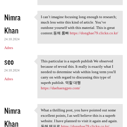
Nimra
I can’t imagine focusing long enough to research;
I can’t imagine focusing long
much less write this kind of article. You’ve
Khan
outdone yourself with this material. This is great
content.동해 룸빠
https://donghae79.clickn.co.kr/
24.10.2024
Adres
seo
This particular is a superb publish We observed
This particular is a superb
because of reveal this. It really is exactly what I
24.10.2024
needed to determine wish within long term you'll
carry on with regard to discussing this type of
Adres
superb publish. 역할 대행
https://daehaengpro.com/
Nimra
What a thrilling post, you have pointed out some
What a thrilling post, you
excellent points, I as well believe this is a superb
Khan
website. I have planned to visit it again and again.
동해 텐프로
https://donghae79.clickn.co.kr/