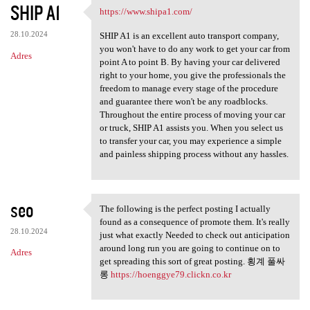
SHIP A1
https://www.shipa1.com/
https://www.shipa1.com/
28.10.2024
SHIP A1 is an excellent auto transport company,
you won't have to do any work to get your car from
Adres
point A to point B. By having your car delivered
right to your home, you give the professionals the
freedom to manage every stage of the procedure
and guarantee there won't be any roadblocks.
Throughout the entire process of moving your car
or truck, SHIP A1 assists you. When you select us
to transfer your car, you may experience a simple
and painless shipping process without any hassles.
seo
The following is the perfect posting I actually
The following is the perfect
found as a consequence of promote them. It's really
28.10.2024
just what exactly Needed to check out anticipation
around long run you are going to continue on to
Adres
get spreading this sort of great posting. 횡계 풀싸
롱
https://hoenggye79.clickn.co.kr