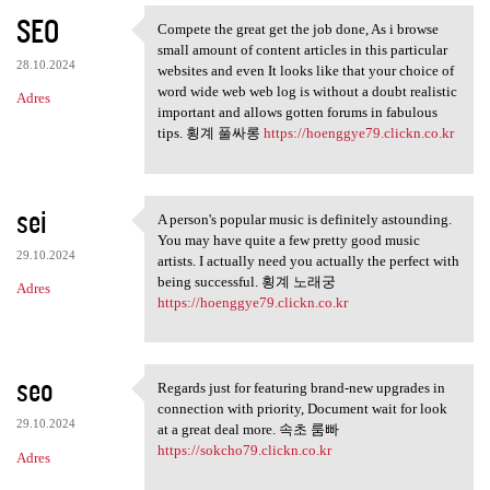
SEO
Compete the great get the job done, As i browse
Compete the great get the job
small amount of content articles in this particular
28.10.2024
websites and even It looks like that your choice of
word wide web web log is without a doubt realistic
Adres
important and allows gotten forums in fabulous
tips. 횡계 풀싸롱
https://hoenggye79.clickn.co.kr
sei
A person's popular music is definitely astounding.
A person's popular music is
You may have quite a few pretty good music
29.10.2024
artists. I actually need you actually the perfect with
being successful. 횡계 노래궁
Adres
https://hoenggye79.clickn.co.kr
seo
Regards just for featuring brand-new upgrades in
Regards just for featuring
connection with priority, Document wait for look
29.10.2024
at a great deal more. 속초 룸빠
https://sokcho79.clickn.co.kr
Adres