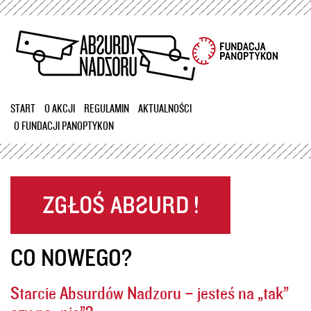
Przejdź
do
treści
START
O AKCJI
REGULAMIN
AKTUALNOŚCI
O FUNDACJI PANOPTYKON
CO NOWEGO?
Starcie Absurdów Nadzoru – jesteś na „tak”