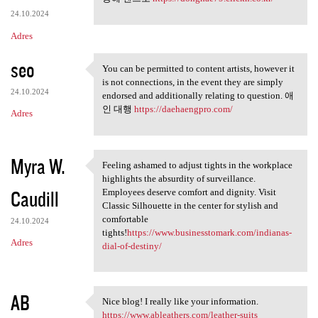
24.10.2024
Adres
seo
You can be permitted to content artists, however it
You can be permitted to
is not connections, in the event they are simply
24.10.2024
endorsed and additionally relating to question. 애
인 대행
https://daehaengpro.com/
Adres
Myra W.
Feeling ashamed to adjust tights in the workplace
Feeling ashamed to adjust
highlights the absurdity of surveillance.
Caudill
Employees deserve comfort and dignity. Visit
Classic Silhouette in the center for stylish and
comfortable
24.10.2024
tights!
https://www.businesstomark.com/indianas-
Adres
dial-of-destiny/
AB
Nice blog! I really like your information.
Nice blog! I really like your
https://www.ableathers.com/leather-suits