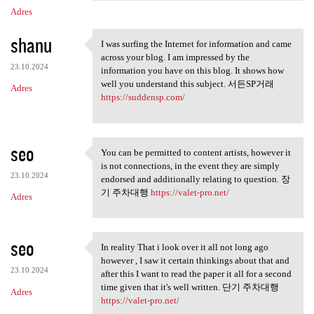
Adres
shanu
I was surfing the Internet for information and came
I was surfing the Internet
across your blog. I am impressed by the
23.10.2024
information you have on this blog. It shows how
well you understand this subject. 서든SP거래
Adres
https://suddensp.com/
seo
You can be permitted to content artists, however it
You can be permitted to
is not connections, in the event they are simply
23.10.2024
endorsed and additionally relating to question. 장
기 주차대행
https://valet-pro.net/
Adres
seo
In reality That i look over it all not long ago
In reality That i look over
however , I saw it certain thinkings about that and
23.10.2024
after this I want to read the paper it all for a second
time given that it's well written. 단기 주차대행
Adres
https://valet-pro.net/