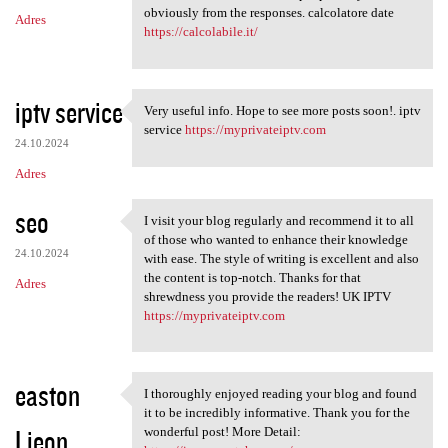
obviously from the responses. calcolatore date
Adres
https://calcolabile.it/
iptv service
Very useful info. Hope to see more posts soon!. iptv
Very useful info. Hope to see
service
https://myprivateiptv.com
24.10.2024
Adres
seo
I visit your blog regularly and recommend it to all
I visit your blog regularly
of those who wanted to enhance their knowledge
24.10.2024
with ease. The style of writing is excellent and also
the content is top-notch. Thanks for that
Adres
shrewdness you provide the readers! UK IPTV
https://myprivateiptv.com
easton
I thoroughly enjoyed reading your blog and found
I thoroughly enjoyed reading
it to be incredibly informative. Thank you for the
Lieon
wonderful post! More Detail: