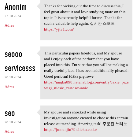
Anonim
Thanks for picking out the time to discuss this, I
Thanks for picking out the
feel great about it and love studying more on this
27.10.2024
topic. It is extremely helpful for me. Thanks for
such a valuable help again. 실시간 스포츠
Adres
https://yjtv1.com/
seooo
This particular papers fabulous, and My spouse
This particular papers
and i enjoy each of the perform that you have
servicesss
placed into this. I’m sure that you will be making a
really useful place. I has been additionally pleased.
Good perform! łóżka piętrowe
28.10.2024
https://majka098.hatenablog.com/entry/Jakie_prze
Adres
wagi_niesie_zastosowanie...
seo
My spouse and i shocked while using
My spouse and i shocked while
investigation anyone created to choose this certain
28.10.2024
release outstanding. Amazing task! 주문진 쓰리노
https://jumunjin79.clickn.co.kr/
Adres