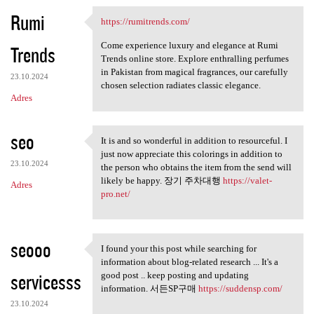
Rumi
https://rumitrends.com/
https://rumitrends.com/
Come experience luxury and elegance at Rumi
Trends
Trends online store. Explore enthralling perfumes
in Pakistan from magical fragrances, our carefully
23.10.2024
chosen selection radiates classic elegance.
Adres
seo
It is and so wonderful in addition to resourceful. I
It is and so wonderful in
just now appreciate this colorings in addition to
23.10.2024
the person who obtains the item from the send will
likely be happy. 장기 주차대행
https://valet-
Adres
pro.net/
seooo
I found your this post while searching for
I found your this post while
information about blog-related research ... It's a
servicesss
good post .. keep posting and updating
information. 서든SP구매
https://suddensp.com/
23.10.2024