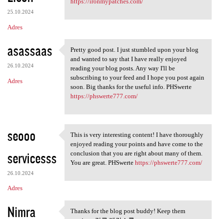
https://ironmypatches.com/
25.10.2024
Adres
asassaas
Pretty good post. I just stumbled upon your blog
Pretty good post. I just
and wanted to say that I have really enjoyed
26.10.2024
reading your blog posts. Any way I'll be
subscribing to your feed and I hope you post again
Adres
soon. Big thanks for the useful info. PHSwerte
https://phswerte777.com/
seooo
This is very interesting content! I have thoroughly
This is very interesting
enjoyed reading your points and have come to the
servicesss
conclusion that you are right about many of them.
You are great. PHSwerte
https://phswerte777.com/
26.10.2024
Adres
Nimra
Thanks for the blog post buddy! Keep them
Thanks for the blog post