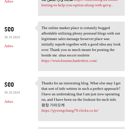
Adres
betting-to-help-you-option-along-with-get-p...
seo
The online market place is certainly bogged
The online market place is
affordable utilizing phony personal blogs with out
30.10.2024
legitimate sales message however place was
initially superb together with a good idea any look
Adres
over. Thank you so much meant for posting the
beside me. situs soccer roulette
https://www.boursecharlesfoix.com/
seo
Thanks for an interesting blog. What else may I get
Thanks for an interesting
that sort of info written in such a perfect approach?
30.10.2024
I have an undertaking that I am just now operating
on, and I have been on the lookout for such info.
Adres
평창 가라오케
https://pyeongchang79.clickn.co.kr/