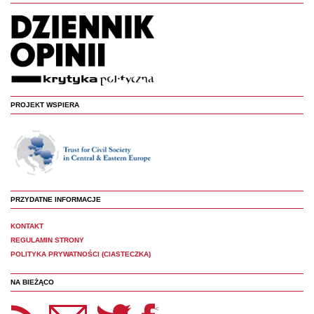
PROJEKT WSPIERA
PRZYDATNE INFORMACJE
KONTAKT
REGULAMIN STRONY
POLITYKA PRYWATNOŚCI (CIASTECZKA)
NA BIEŻĄCO
etter Panoptyka
Twitter
Facebook
<