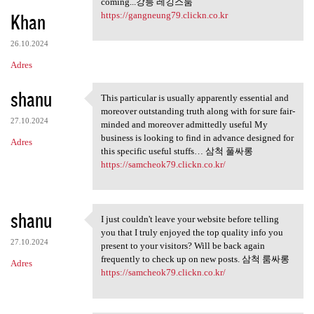
coming...강릉 레깅스룸
Khan
https://gangneung79.clickn.co.kr
26.10.2024
Adres
shanu
This particular is usually apparently essential and
This particular is usually
moreover outstanding truth along with for sure fair-
27.10.2024
minded and moreover admittedly useful My
business is looking to find in advance designed for
Adres
this specific useful stuffs… 삼척 풀싸롱
https://samcheok79.clickn.co.kr/
shanu
I just couldn't leave your website before telling
I just couldn't leave your
you that I truly enjoyed the top quality info you
27.10.2024
present to your visitors? Will be back again
frequently to check up on new posts. 삼척 룸싸롱
Adres
https://samcheok79.clickn.co.kr/