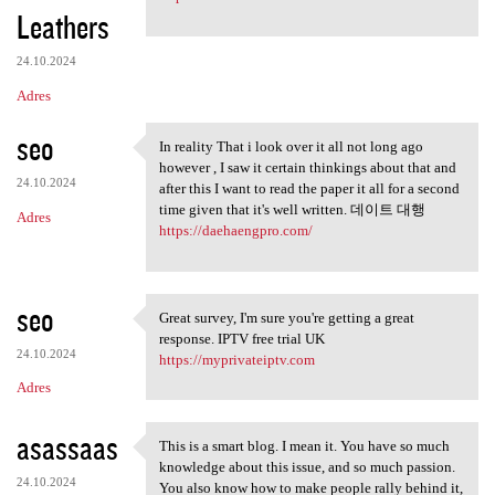
Leathers
24.10.2024
Adres
seo
In reality That i look over it all not long ago
In reality That i look over
however , I saw it certain thinkings about that and
24.10.2024
after this I want to read the paper it all for a second
time given that it's well written. 데이트 대행
Adres
https://daehaengpro.com/
seo
Great survey, I'm sure you're getting a great
Great survey, I'm sure you're
response. IPTV free trial UK
24.10.2024
https://myprivateiptv.com
Adres
asassaas
This is a smart blog. I mean it. You have so much
This is a smart blog. I mean
knowledge about this issue, and so much passion.
24.10.2024
You also know how to make people rally behind it,