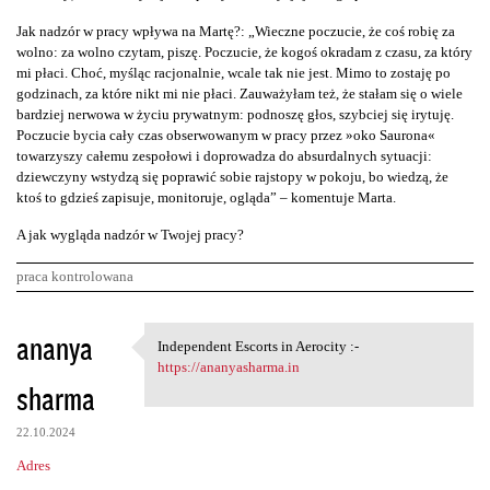
Jak nadzór w pracy wpływa na Martę?: „Wieczne poczucie, że coś robię za
wolno: za wolno czytam, piszę. Poczucie, że kogoś okradam z czasu, za który
mi płaci. Choć, myśląc racjonalnie, wcale tak nie jest. Mimo to zostaję po
godzinach, za które nikt mi nie płaci. Zauważyłam też, że stałam się o wiele
bardziej nerwowa w życiu prywatnym: podnoszę głos, szybciej się irytuję.
Poczucie bycia cały czas obserwowanym w pracy przez »oko Saurona«
towarzyszy całemu zespołowi i doprowadza do absurdalnych sytuacji:
dziewczyny wstydzą się poprawić sobie rajstopy w pokoju, bo wiedzą, że
ktoś to gdzieś zapisuje, monitoruje, ogląda” – komentuje Marta.
A jak wygląda nadzór w Twojej pracy?
praca kontrolowana
K
ananya
Independent Escorts in Aerocity :-
Independent Escorts in
o
https://ananyasharma.in
sharma
m
e
22.10.2024
n
Adres
t