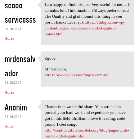
seooo
I am happy to find this post Very useful for me, as it
I am happy to find this post
contains lot of information. I Always prefer to read
servicesss
The Quality and glad I found this thing in you
post. Thanks 1xbet apk
https://clubgti.com/wp-
content/pages/?code-promo-1xbet-gratuit-
31.10.2024
bonus.html
Adres
mrdensalv
Zgoda...
Zgoda...
Mr. Salvador,.
ador
https://www.sydneyroofingco.com.au/
31.10.2024
Adres
Anonim
Thanks for a wonderful share. Your article has
Thanks for a wonderful share.
proved your hard work and experience you have
31.10.2024
got in this field. Brilliant .i love it reading. code
promo 1xbet congo
Adres
http://centroculturalrecoleta.org/blog/pages/code-
promo-1xbet-gratuit-bo...