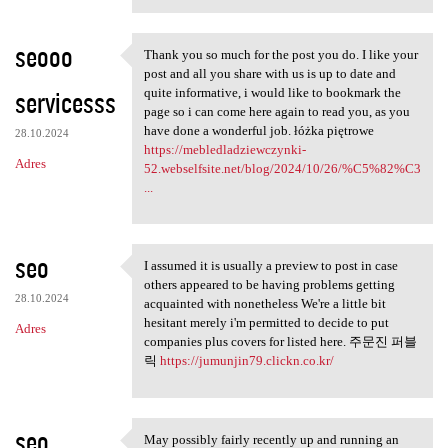
seooo
Thank you so much for the post you do. I like your
Thank you so much for the
post and all you share with us is up to date and
servicesss
quite informative, i would like to bookmark the
page so i can come here again to read you, as you
have done a wonderful job. łóżka piętrowe
28.10.2024
https://mebledladziewczynki-
Adres
52.webselfsite.net/blog/2024/10/26/%C5%82%C3
...
seo
I assumed it is usually a preview to post in case
I assumed it is usually a
others appeared to be having problems getting
28.10.2024
acquainted with nonetheless We're a little bit
hesitant merely i'm permitted to decide to put
Adres
companies plus covers for listed here. 주문진 퍼블
릭
https://jumunjin79.clickn.co.kr/
seo
May possibly fairly recently up and running an