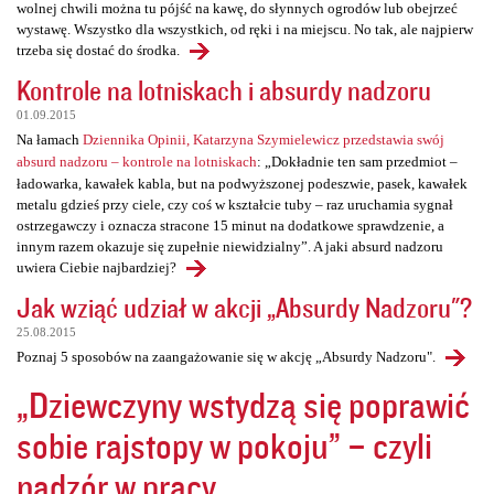
wolnej chwili można tu pójść na kawę, do słynnych ogrodów lub obejrzeć
wystawę. Wszystko dla wszystkich, od ręki i na miejscu. No tak, ale najpierw
trzeba się dostać do środka.
Kontrole na lotniskach i absurdy nadzoru
01.09.2015
Na łamach
Dziennika Opinii, Katarzyna Szymielewicz przedstawia swój
absurd nadzoru – kontrole na lotniskach
: „Dokładnie ten sam przedmiot –
ładowarka, kawałek kabla, but na podwyższonej podeszwie, pasek, kawałek
metalu gdzieś przy ciele, czy coś w kształcie tuby – raz uruchamia sygnał
ostrzegawczy i oznacza stracone 15 minut na dodatkowe sprawdzenie, a
innym razem okazuje się zupełnie niewidzialny”. A jaki absurd nadzoru
uwiera Ciebie najbardziej?
Jak wziąć udział w akcji „Absurdy Nadzoru"?
25.08.2015
Poznaj 5 sposobów na zaangażowanie się w akcję „Absurdy Nadzoru".
„Dziewczyny wstydzą się poprawić
sobie rajstopy w pokoju” – czyli
nadzór w pracy