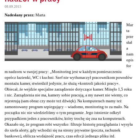
08.09.2015
Nadesłany przez:
Marta
Mar
ta
prze
słał
a
nam
opis
for
m nadzoru w swojej pracy: „Monitoring jest w każdym pomieszczeniu
oprócz łazienki, WC i kuchni. Szef nie wytłumaczył pracownikom powodów
montażu kamer, stwierdził jedynie, że służą »kontroli jakości pracy«.
Obiecał, że wejdzie specjalne zarządzenie dotyczące kamer. Minęło 1,5 roku
i nic. Zarządzenia nie ma, kamery sobie pracują, a my nawet nie wiemy, co
rejestrują (sam obraz czy może też dźwięk). Na komputerach mamy też
zamontowany program szpiegujący – wiadomo, monitoring to za mało. Na
początku nic nie wiedzieliśmy o tym programie. Jego istnienie odkrył
przypadkiem jeden z pracowników, który trochę się zna na komputerach.
Okazało się, że program robi wszystko: filtruje historię przeglądania i wysyła
do szefa alerty, gdy wchodzi się na strony prywatne (poczta, rachunek
bankowy), oblicza wydajność pracy, czas edycji jednego pliku itd.