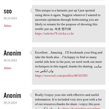
seo
This unique is a fantastic put up I just spotted
This unique is a fantastic
using show it again. Suggest whatever I wanted to
29.10.2024
ascertain optimism through forthcoming you are
likely to remain for the purpose of showing this
Adres
terrific put up. 속초 텐카페
https://sokcho79.clickn.co.kr
Anonim
Excellent .. Amazing .. I’ll bookmark your blog and
Excellent .. Amazing .. I’ll
take the feeds also…I’m happy to find so many
30.10.2024
useful info here in the post, we need work out more
techniques in this regard, thanks for sharing. سایت
Adres
وان ایکس بت
https://www.ted.com/profiles/48103595
Anonim
Really I enjoy your site with effective and useful
Really I enjoy your site with
information. It is included very nice post with a lot
30.10.2024
of our resources.thanks for share. i enjoy this post.
سایت وان ایکس بت
https://baslending.us/online-