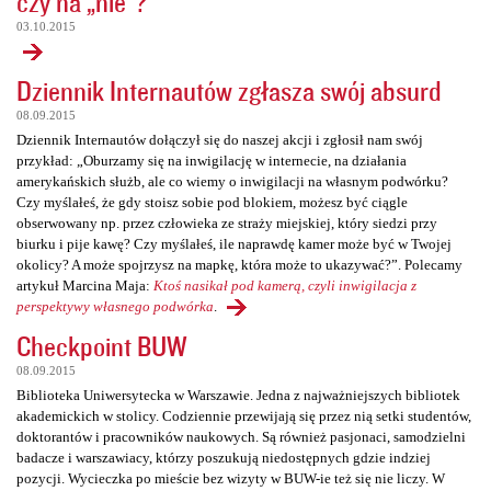
czy na „nie”?
03.10.2015
Dziennik Internautów zgłasza swój absurd
08.09.2015
Dziennik Internautów dołączył się do naszej akcji i zgłosił nam swój
przykład: „Oburzamy się na inwigilację w internecie, na działania
amerykańskich służb, ale co wiemy o inwigilacji na własnym podwórku?
Czy myślałeś, że gdy stoisz sobie pod blokiem, możesz być ciągle
obserwowany np. przez człowieka ze straży miejskiej, który siedzi przy
biurku i pije kawę? Czy myślałeś, ile naprawdę kamer może być w Twojej
okolicy? A może spojrzysz na mapkę, która może to ukazywać?”. Polecamy
artykuł Marcina Maja:
Ktoś nasikał pod kamerą, czyli inwigilacja z
perspektywy własnego podwórka
.
Checkpoint BUW
08.09.2015
Biblioteka Uniwersytecka w Warszawie. Jedna z najważniejszych bibliotek
akademickich w stolicy. Codziennie przewijają się przez nią setki studentów,
doktorantów i pracowników naukowych. Są również pasjonaci, samodzielni
badacze i warszawiacy, którzy poszukują niedostępnych gdzie indziej
pozycji. Wycieczka po mieście bez wizyty w BUW-ie też się nie liczy. W