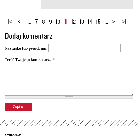
S
…
7
8
9
10
11
12
13
14
15
…
t
Dodaj komentarz
r
o
Nazwisko lub pseudonim
n
y
Treść Twojego komentarza
*
PATRONAT