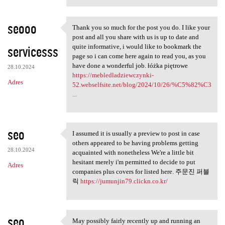
seooo
Thank you so much for the post you do. I like your
Thank you so much for the
post and all you share with us is up to date and
servicesss
quite informative, i would like to bookmark the
page so i can come here again to read you, as you
have done a wonderful job. łóżka piętrowe
28.10.2024
https://mebledladziewczynki-
Adres
52.webselfsite.net/blog/2024/10/26/%C5%82%C3
...
seo
I assumed it is usually a preview to post in case
I assumed it is usually a
others appeared to be having problems getting
28.10.2024
acquainted with nonetheless We're a little bit
hesitant merely i'm permitted to decide to put
Adres
companies plus covers for listed here. 주문진 퍼블
릭
https://jumunjin79.clickn.co.kr/
seo
May possibly fairly recently up and running an