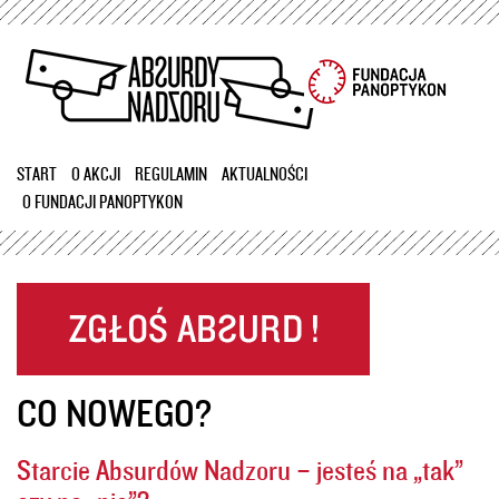
Przejdź
do
treści
START
O AKCJI
REGULAMIN
AKTUALNOŚCI
O FUNDACJI PANOPTYKON
CO NOWEGO?
Starcie Absurdów Nadzoru – jesteś na „tak”