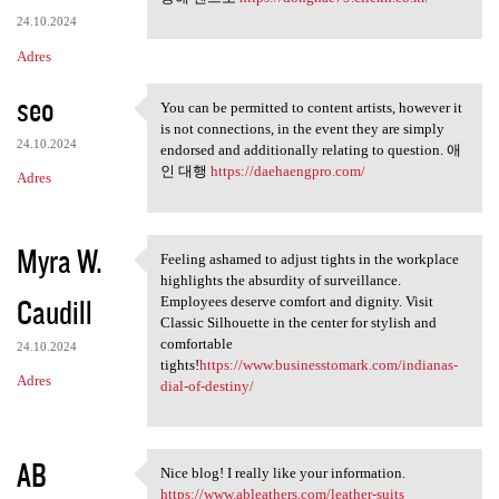
24.10.2024
Adres
seo
You can be permitted to content artists, however it
You can be permitted to
is not connections, in the event they are simply
24.10.2024
endorsed and additionally relating to question. 애
인 대행
https://daehaengpro.com/
Adres
Myra W.
Feeling ashamed to adjust tights in the workplace
Feeling ashamed to adjust
highlights the absurdity of surveillance.
Caudill
Employees deserve comfort and dignity. Visit
Classic Silhouette in the center for stylish and
comfortable
24.10.2024
tights!
https://www.businesstomark.com/indianas-
Adres
dial-of-destiny/
AB
Nice blog! I really like your information.
Nice blog! I really like your
https://www.ableathers.com/leather-suits