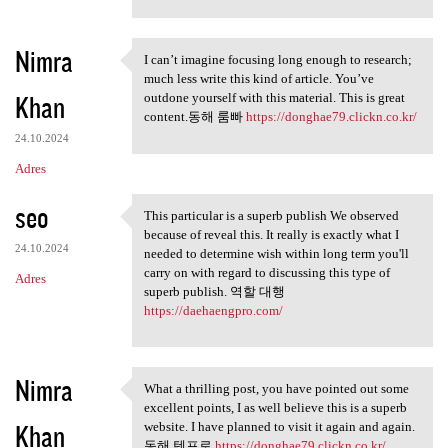
Nimra
I can’t imagine focusing long enough to research;
I can’t imagine focusing long
much less write this kind of article. You’ve
Khan
outdone yourself with this material. This is great
content.동해 룸빠
https://donghae79.clickn.co.kr/
24.10.2024
Adres
seo
This particular is a superb publish We observed
This particular is a superb
because of reveal this. It really is exactly what I
24.10.2024
needed to determine wish within long term you'll
carry on with regard to discussing this type of
Adres
superb publish. 역할 대행
https://daehaengpro.com/
Nimra
What a thrilling post, you have pointed out some
What a thrilling post, you
excellent points, I as well believe this is a superb
Khan
website. I have planned to visit it again and again.
동해 텐프로
https://donghae79.clickn.co.kr/