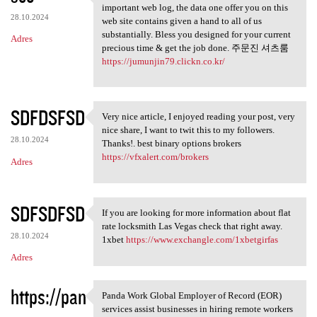
May possibly fairly recently
important web log, the data one offer you on this
28.10.2024
web site contains given a hand to all of us
substantially. Bless you designed for your current
Adres
precious time & get the job done. 주문진 셔츠룸
https://jumunjin79.clickn.co.kr/
SDFDSFSD
Very nice article, I enjoyed reading your post, very
Very nice article, I enjoyed
nice share, I want to twit this to my followers.
28.10.2024
Thanks!. best binary options brokers
https://vfxalert.com/brokers
Adres
SDFSDFSD
If you are looking for more information about flat
If you are looking for more
rate locksmith Las Vegas check that right away.
28.10.2024
1xbet
https://www.exchangle.com/1xbetgirfas
Adres
https://pan
Panda Work Global Employer of Record (EOR)
Panda Work Global Employer of
services assist businesses in hiring remote workers