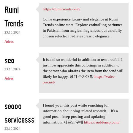
Rumi
https://rumitrends.com/
https://rumitrends.com/
Come experience luxury and elegance at Rumi
Trends
Trends online store. Explore enthralling perfumes
in Pakistan from magical fragrances, our carefully
23.10.2024
chosen selection radiates classic elegance.
Adres
seo
It is and so wonderful in addition to resourceful. I
It is and so wonderful in
just now appreciate this colorings in addition to
23.10.2024
the person who obtains the item from the send will
likely be happy. 장기 주차대행
https://valet-
Adres
pro.net/
seooo
I found your this post while searching for
I found your this post while
information about blog-related research ... It's a
servicesss
good post .. keep posting and updating
information. 서든SP구매
https://suddensp.com/
23.10.2024