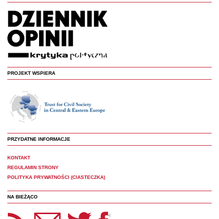
PROJEKT WSPIERA
PRZYDATNE INFORMACJE
KONTAKT
REGULAMIN STRONY
POLITYKA PRYWATNOŚCI (CIASTECZKA)
NA BIEŻĄCO
etter Panoptyka
Twitter
Facebook
<