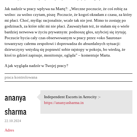
Jak nadzór w pracy wpływa na Martę?: „Wieczne poczucie, że coś robię za
wolno: za wolno czytam, piszę. Poczucie, że kogoś okradam z czasu, za który
mi płaci. Choć, myśląc racjonalnie, wcale tak nie jest. Mimo to zostaję po
godzinach, za które nikt mi nie płaci. Zauważyłam też, że stałam się o wiele
bardziej nerwowa w życiu prywatnym: podnoszę głos, szybciej się irytuję.
Poczucie bycia cały czas obserwowanym w pracy przez »oko Saurona«
towarzyszy całemu zespołowi i doprowadza do absurdalnych sytuacji:
dziewczyny wstydzą się poprawić sobie rajstopy w pokoju, bo wiedzą, że
ktoś to gdzieś zapisuje, monitoruje, ogląda” – komentuje Marta.
A jak wygląda nadzór w Twojej pracy?
praca kontrolowana
K
ananya
Independent Escorts in Aerocity :-
Independent Escorts in
o
https://ananyasharma.in
sharma
m
e
22.10.2024
n
Adres
t