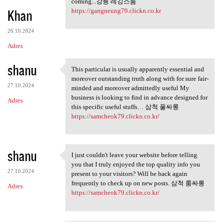
coming...강릉 레깅스룸
Khan
https://gangneung79.clickn.co.kr
26.10.2024
Adres
shanu
This particular is usually apparently essential and
This particular is usually
moreover outstanding truth along with for sure fair-
27.10.2024
minded and moreover admittedly useful My
business is looking to find in advance designed for
Adres
this specific useful stuffs… 삼척 풀싸롱
https://samcheok79.clickn.co.kr/
shanu
I just couldn't leave your website before telling
I just couldn't leave your
you that I truly enjoyed the top quality info you
27.10.2024
present to your visitors? Will be back again
frequently to check up on new posts. 삼척 룸싸롱
Adres
https://samcheok79.clickn.co.kr/