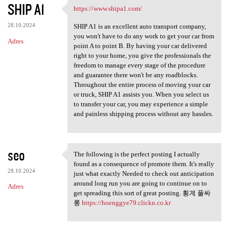
SHIP A1
https://www.shipa1.com/
https://www.shipa1.com/
28.10.2024
SHIP A1 is an excellent auto transport company,
you won't have to do any work to get your car from
Adres
point A to point B. By having your car delivered
right to your home, you give the professionals the
freedom to manage every stage of the procedure
and guarantee there won't be any roadblocks.
Throughout the entire process of moving your car
or truck, SHIP A1 assists you. When you select us
to transfer your car, you may experience a simple
and painless shipping process without any hassles.
seo
The following is the perfect posting I actually
The following is the perfect
found as a consequence of promote them. It's really
28.10.2024
just what exactly Needed to check out anticipation
around long run you are going to continue on to
Adres
get spreading this sort of great posting. 횡계 풀싸
롱
https://hoenggye79.clickn.co.kr