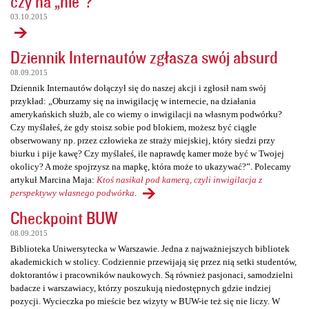
czy na „nie”?
03.10.2015
Dziennik Internautów zgłasza swój absurd
08.09.2015
Dziennik Internautów dołączył się do naszej akcji i zgłosił nam swój
przykład: „Oburzamy się na inwigilację w internecie, na działania
amerykańskich służb, ale co wiemy o inwigilacji na własnym podwórku?
Czy myślałeś, że gdy stoisz sobie pod blokiem, możesz być ciągle
obserwowany np. przez człowieka ze straży miejskiej, który siedzi przy
biurku i pije kawę? Czy myślałeś, ile naprawdę kamer może być w Twojej
okolicy? A może spojrzysz na mapkę, która może to ukazywać?”. Polecamy
artykuł Marcina Maja:
Ktoś nasikał pod kamerą, czyli inwigilacja z
perspektywy własnego podwórka
.
Checkpoint BUW
08.09.2015
Biblioteka Uniwersytecka w Warszawie. Jedna z najważniejszych bibliotek
akademickich w stolicy. Codziennie przewijają się przez nią setki studentów,
doktorantów i pracowników naukowych. Są również pasjonaci, samodzielni
badacze i warszawiacy, którzy poszukują niedostępnych gdzie indziej
pozycji. Wycieczka po mieście bez wizyty w BUW-ie też się nie liczy. W