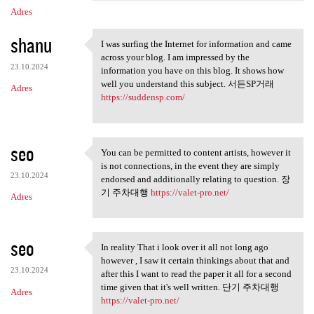
Adres
shanu
I was surfing the Internet for information and came
I was surfing the Internet
across your blog. I am impressed by the
23.10.2024
information you have on this blog. It shows how
well you understand this subject. 서든SP거래
Adres
https://suddensp.com/
seo
You can be permitted to content artists, however it
You can be permitted to
is not connections, in the event they are simply
23.10.2024
endorsed and additionally relating to question. 장
기 주차대행
https://valet-pro.net/
Adres
seo
In reality That i look over it all not long ago
In reality That i look over
however , I saw it certain thinkings about that and
23.10.2024
after this I want to read the paper it all for a second
time given that it's well written. 단기 주차대행
Adres
https://valet-pro.net/