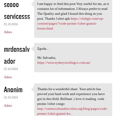
seooo
I am happy to find this post Very useful for me, as it
I am happy to find this post
contains lot of information. I Always prefer to read
servicesss
The Quality and glad I found this thing in you
post. Thanks 1xbet apk
https://clubgti.com/wp-
content/pages/?code-promo-1xbet-gratuit-
31.10.2024
bonus.html
Adres
mrdensalv
Zgoda...
Zgoda...
Mr. Salvador,.
ador
https://www.sydneyroofingco.com.au/
31.10.2024
Adres
Anonim
Thanks for a wonderful share. Your article has
Thanks for a wonderful share.
proved your hard work and experience you have
31.10.2024
got in this field. Brilliant .i love it reading. code
promo 1xbet congo
Adres
http://centroculturalrecoleta.org/blog/pages/code-
promo-1xbet-gratuit-bo...