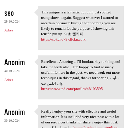
seo
This unique is a fantastic put up I just spotted
This unique is a fantastic
using show it again. Suggest whatever I wanted to
29.10.2024
ascertain optimism through forthcoming you are
likely to remain for the purpose of showing this
Adres
terrific put up. 속초 텐카페
https://sokcho79.clickn.co.kr
Anonim
Excellent .. Amazing .. I’ll bookmark your blog and
Excellent .. Amazing .. I’ll
take the feeds also…I’m happy to find so many
30.10.2024
useful info here in the post, we need work out more
techniques in this regard, thanks for sharing. سایت
Adres
وان ایکس بت
https://www.ted.com/profiles/48103595
Anonim
Really I enjoy your site with effective and useful
Really I enjoy your site with
information. It is included very nice post with a lot
30.10.2024
of our resources.thanks for share. i enjoy this post.
سایت وان ایکس بت
https://baslending.us/online-