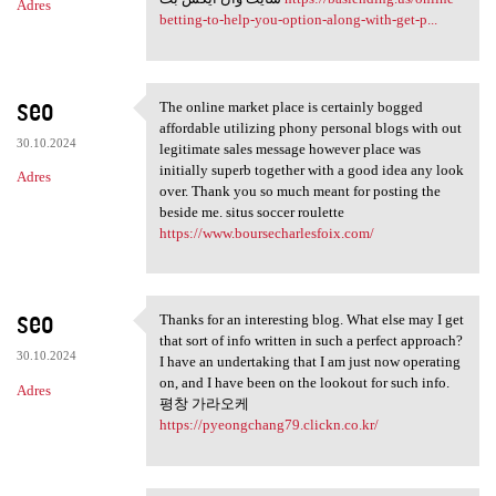
Adres
betting-to-help-you-option-along-with-get-p...
seo
The online market place is certainly bogged
The online market place is
affordable utilizing phony personal blogs with out
30.10.2024
legitimate sales message however place was
initially superb together with a good idea any look
Adres
over. Thank you so much meant for posting the
beside me. situs soccer roulette
https://www.boursecharlesfoix.com/
seo
Thanks for an interesting blog. What else may I get
Thanks for an interesting
that sort of info written in such a perfect approach?
30.10.2024
I have an undertaking that I am just now operating
on, and I have been on the lookout for such info.
Adres
평창 가라오케
https://pyeongchang79.clickn.co.kr/