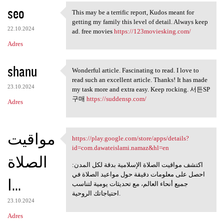
seo
a
This may be a terrific report, Kudos meant for
This may be a terrific report
getting my family this level of detail. Always keep
r
22.10.2024
ad. free movies
https://123moviesking.com/
z
Adres
e
shanu
Wonderful article. Fascinating to read. I love to
Wonderful article.
read such an excellent article. Thanks! It has made
23.10.2024
my task more and extra easy. Keep rocking. 서든SP
구매
https://suddensp.com/
Adres
مواقيت
https://play.google.com/store/apps/details?
https://play.google.com/store
id=com.dawateislami.namaz&hl=en
الصلاة
اكتشف مواقيت الصلاة الإسلامية بدقة لكل المدن:
احصل على معلومات دقيقة حول مواعيد الصلاة في
ا...
جميع أنحاء العالم، مع تحديثات يومية لتناسب
احتياجاتك الروحية.
23.10.2024
Adres