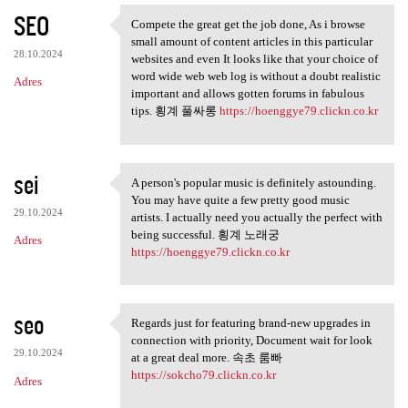
SEO
Compete the great get the job done, As i browse
Compete the great get the job
small amount of content articles in this particular
28.10.2024
websites and even It looks like that your choice of
word wide web web log is without a doubt realistic
Adres
important and allows gotten forums in fabulous
tips. 횡계 풀싸롱
https://hoenggye79.clickn.co.kr
sei
A person's popular music is definitely astounding.
A person's popular music is
You may have quite a few pretty good music
29.10.2024
artists. I actually need you actually the perfect with
being successful. 횡계 노래궁
Adres
https://hoenggye79.clickn.co.kr
seo
Regards just for featuring brand-new upgrades in
Regards just for featuring
connection with priority, Document wait for look
29.10.2024
at a great deal more. 속초 룸빠
https://sokcho79.clickn.co.kr
Adres