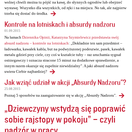
wolnej chwili można tu pójść na kawę, do słynnych ogrodów lub obejrzeć
wystawę. Wszystko dla wszystkich, od ręki i na miejscu. No tak, ale najpierw
trzeba się dostać do środka.
Kontrole na lotniskach i absurdy nadzoru
01.09.2015
Na łamach
Dziennika Opinii, Katarzyna Szymielewicz przedstawia swój
absurd nadzoru – kontrole na lotniskach
: „Dokładnie ten sam przedmiot –
ładowarka, kawałek kabla, but na podwyższonej podeszwie, pasek, kawałek
metalu gdzieś przy ciele, czy coś w kształcie tuby – raz uruchamia sygnał
ostrzegawczy i oznacza stracone 15 minut na dodatkowe sprawdzenie, a
innym razem okazuje się zupełnie niewidzialny”. A jaki absurd nadzoru
uwiera Ciebie najbardziej?
Jak wziąć udział w akcji „Absurdy Nadzoru"?
25.08.2015
Poznaj 5 sposobów na zaangażowanie się w akcję „Absurdy Nadzoru".
„Dziewczyny wstydzą się poprawić
sobie rajstopy w pokoju” – czyli
nadzór w pracy