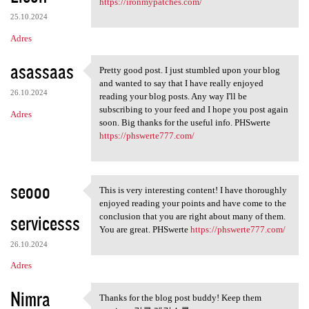
https://ironmypatches.com/
25.10.2024
Adres
asassaas
Pretty good post. I just stumbled upon your blog
Pretty good post. I just
and wanted to say that I have really enjoyed
26.10.2024
reading your blog posts. Any way I'll be
subscribing to your feed and I hope you post again
Adres
soon. Big thanks for the useful info. PHSwerte
https://phswerte777.com/
seooo
This is very interesting content! I have thoroughly
This is very interesting
enjoyed reading your points and have come to the
servicesss
conclusion that you are right about many of them.
You are great. PHSwerte
https://phswerte777.com/
26.10.2024
Adres
Nimra
Thanks for the blog post buddy! Keep them
Thanks for the blog post