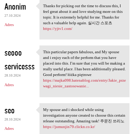
Anonim
Thanks for picking out the time to discuss this, I
Thanks for picking out the
feel great about it and love studying more on this
27.10.2024
topic. It is extremely helpful for me. Thanks for
such a valuable help again. 실시간 스포츠
Adres
https://yjtv1.com/
seooo
This particular papers fabulous, and My spouse
This particular papers
and i enjoy each of the perform that you have
servicesss
placed into this. I’m sure that you will be making a
really useful place. I has been additionally pleased.
Good perform! łóżka piętrowe
28.10.2024
https://majka098.hatenablog.com/entry/Jakie_prze
Adres
wagi_niesie_zastosowanie...
seo
My spouse and i shocked while using
My spouse and i shocked while
investigation anyone created to choose this certain
28.10.2024
release outstanding. Amazing task! 주문진 쓰리노
https://jumunjin79.clickn.co.kr/
Adres