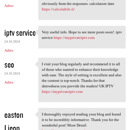
obviously from the responses. calcolatore date
Adres
https://calcolabile.it/
iptv service
Very useful info. Hope to see more posts soon!. iptv
Very useful info. Hope to see
service
https://myprivateiptv.com
24.10.2024
Adres
seo
I visit your blog regularly and recommend it to all
I visit your blog regularly
of those who wanted to enhance their knowledge
24.10.2024
with ease. The style of writing is excellent and also
the content is top-notch. Thanks for that
Adres
shrewdness you provide the readers! UK IPTV
https://myprivateiptv.com
easton
I thoroughly enjoyed reading your blog and found
I thoroughly enjoyed reading
it to be incredibly informative. Thank you for the
Lieon
wonderful post! More Detail: