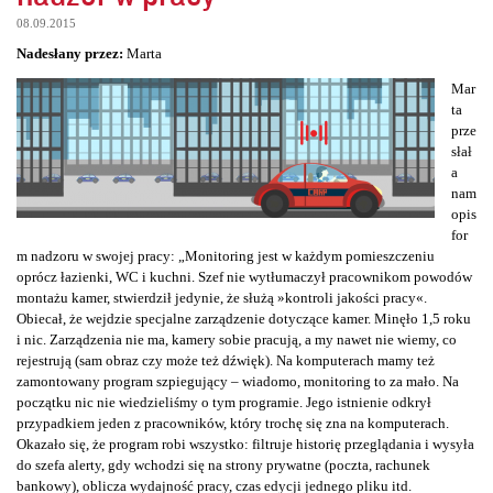
08.09.2015
Nadesłany przez:
Marta
Mar
ta
prze
słał
a
nam
opis
for
m nadzoru w swojej pracy: „Monitoring jest w każdym pomieszczeniu
oprócz łazienki, WC i kuchni. Szef nie wytłumaczył pracownikom powodów
montażu kamer, stwierdził jedynie, że służą »kontroli jakości pracy«.
Obiecał, że wejdzie specjalne zarządzenie dotyczące kamer. Minęło 1,5 roku
i nic. Zarządzenia nie ma, kamery sobie pracują, a my nawet nie wiemy, co
rejestrują (sam obraz czy może też dźwięk). Na komputerach mamy też
zamontowany program szpiegujący – wiadomo, monitoring to za mało. Na
początku nic nie wiedzieliśmy o tym programie. Jego istnienie odkrył
przypadkiem jeden z pracowników, który trochę się zna na komputerach.
Okazało się, że program robi wszystko: filtruje historię przeglądania i wysyła
do szefa alerty, gdy wchodzi się na strony prywatne (poczta, rachunek
bankowy), oblicza wydajność pracy, czas edycji jednego pliku itd.