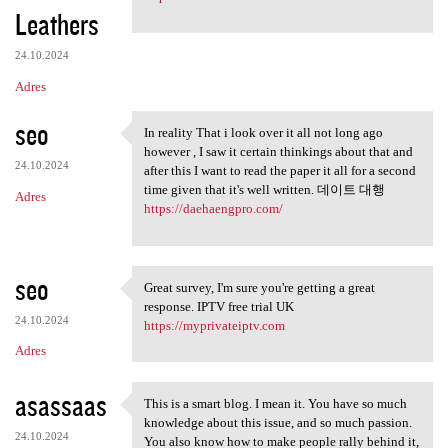
Leathers
24.10.2024
Adres
seo
In reality That i look over it all not long ago
In reality That i look over
however , I saw it certain thinkings about that and
24.10.2024
after this I want to read the paper it all for a second
time given that it's well written. 데이트 대행
Adres
https://daehaengpro.com/
seo
Great survey, I'm sure you're getting a great
Great survey, I'm sure you're
response. IPTV free trial UK
24.10.2024
https://myprivateiptv.com
Adres
asassaas
This is a smart blog. I mean it. You have so much
This is a smart blog. I mean
knowledge about this issue, and so much passion.
24.10.2024
You also know how to make people rally behind it,