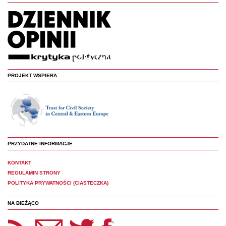
PROJEKT WSPIERA
PRZYDATNE INFORMACJE
KONTAKT
REGULAMIN STRONY
POLITYKA PRYWATNOŚCI (CIASTECZKA)
NA BIEŻĄCO
etter Panoptyka
Twitter
Facebook
<