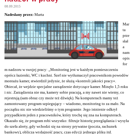
08.09.2015
Nadesłany przez:
Marta
Mar
ta
prze
słał
a
nam
opis
for
m nadzoru w swojej pracy: „Monitoring jest w każdym pomieszczeniu
oprócz łazienki, WC i kuchni. Szef nie wytłumaczył pracownikom powodów
montażu kamer, stwierdził jedynie, że służą »kontroli jakości pracy«.
Obiecał, że wejdzie specjalne zarządzenie dotyczące kamer. Minęło 1,5 roku
i nic. Zarządzenia nie ma, kamery sobie pracują, a my nawet nie wiemy, co
rejestrują (sam obraz czy może też dźwięk). Na komputerach mamy też
zamontowany program szpiegujący – wiadomo, monitoring to za mało. Na
początku nic nie wiedzieliśmy o tym programie. Jego istnienie odkrył
przypadkiem jeden z pracowników, który trochę się zna na komputerach.
Okazało się, że program robi wszystko: filtruje historię przeglądania i wysyła
do szefa alerty, gdy wchodzi się na strony prywatne (poczta, rachunek
bankowy), oblicza wydajność pracy, czas edycji jednego pliku itd.