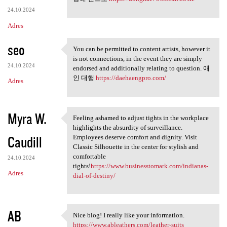
24.10.2024
Adres
seo
You can be permitted to content artists, however it
You can be permitted to
is not connections, in the event they are simply
24.10.2024
endorsed and additionally relating to question. 애
인 대행
https://daehaengpro.com/
Adres
Myra W.
Feeling ashamed to adjust tights in the workplace
Feeling ashamed to adjust
highlights the absurdity of surveillance.
Caudill
Employees deserve comfort and dignity. Visit
Classic Silhouette in the center for stylish and
comfortable
24.10.2024
tights!
https://www.businesstomark.com/indianas-
Adres
dial-of-destiny/
AB
Nice blog! I really like your information.
Nice blog! I really like your
https://www.ableathers.com/leather-suits