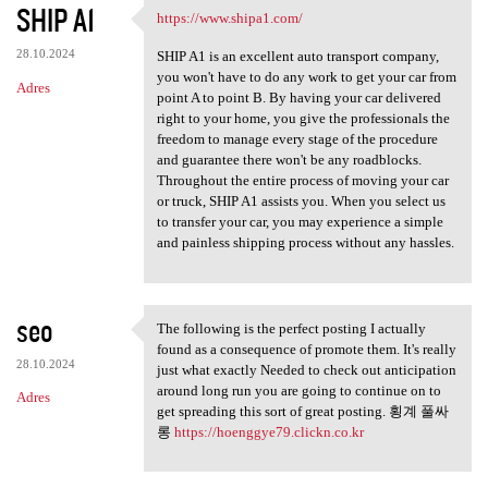
SHIP A1
https://www.shipa1.com/
https://www.shipa1.com/
28.10.2024
SHIP A1 is an excellent auto transport company,
you won't have to do any work to get your car from
Adres
point A to point B. By having your car delivered
right to your home, you give the professionals the
freedom to manage every stage of the procedure
and guarantee there won't be any roadblocks.
Throughout the entire process of moving your car
or truck, SHIP A1 assists you. When you select us
to transfer your car, you may experience a simple
and painless shipping process without any hassles.
seo
The following is the perfect posting I actually
The following is the perfect
found as a consequence of promote them. It's really
28.10.2024
just what exactly Needed to check out anticipation
around long run you are going to continue on to
Adres
get spreading this sort of great posting. 횡계 풀싸
롱
https://hoenggye79.clickn.co.kr