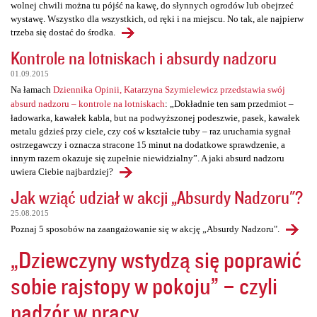
wolnej chwili można tu pójść na kawę, do słynnych ogrodów lub obejrzeć
wystawę. Wszystko dla wszystkich, od ręki i na miejscu. No tak, ale najpierw
trzeba się dostać do środka.
Kontrole na lotniskach i absurdy nadzoru
01.09.2015
Na łamach
Dziennika Opinii, Katarzyna Szymielewicz przedstawia swój
absurd nadzoru – kontrole na lotniskach
: „Dokładnie ten sam przedmiot –
ładowarka, kawałek kabla, but na podwyższonej podeszwie, pasek, kawałek
metalu gdzieś przy ciele, czy coś w kształcie tuby – raz uruchamia sygnał
ostrzegawczy i oznacza stracone 15 minut na dodatkowe sprawdzenie, a
innym razem okazuje się zupełnie niewidzialny”. A jaki absurd nadzoru
uwiera Ciebie najbardziej?
Jak wziąć udział w akcji „Absurdy Nadzoru"?
25.08.2015
Poznaj 5 sposobów na zaangażowanie się w akcję „Absurdy Nadzoru".
„Dziewczyny wstydzą się poprawić
sobie rajstopy w pokoju” – czyli
nadzór w pracy