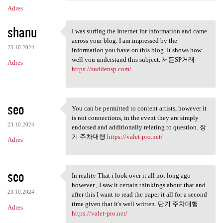
Adres
shanu
I was surfing the Internet for information and came
I was surfing the Internet
across your blog. I am impressed by the
23.10.2024
information you have on this blog. It shows how
well you understand this subject. 서든SP거래
Adres
https://suddensp.com/
seo
You can be permitted to content artists, however it
You can be permitted to
is not connections, in the event they are simply
23.10.2024
endorsed and additionally relating to question. 장
기 주차대행
https://valet-pro.net/
Adres
seo
In reality That i look over it all not long ago
In reality That i look over
however , I saw it certain thinkings about that and
23.10.2024
after this I want to read the paper it all for a second
time given that it's well written. 단기 주차대행
Adres
https://valet-pro.net/