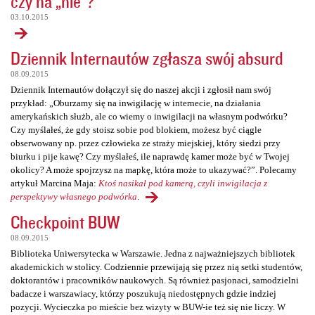
czy na „nie”?
03.10.2015
Dziennik Internautów zgłasza swój absurd
08.09.2015
Dziennik Internautów dołączył się do naszej akcji i zgłosił nam swój
przykład: „Oburzamy się na inwigilację w internecie, na działania
amerykańskich służb, ale co wiemy o inwigilacji na własnym podwórku?
Czy myślałeś, że gdy stoisz sobie pod blokiem, możesz być ciągle
obserwowany np. przez człowieka ze straży miejskiej, który siedzi przy
biurku i pije kawę? Czy myślałeś, ile naprawdę kamer może być w Twojej
okolicy? A może spojrzysz na mapkę, która może to ukazywać?”. Polecamy
artykuł Marcina Maja:
Ktoś nasikał pod kamerą, czyli inwigilacja z
perspektywy własnego podwórka
.
Checkpoint BUW
08.09.2015
Biblioteka Uniwersytecka w Warszawie. Jedna z najważniejszych bibliotek
akademickich w stolicy. Codziennie przewijają się przez nią setki studentów,
doktorantów i pracowników naukowych. Są również pasjonaci, samodzielni
badacze i warszawiacy, którzy poszukują niedostępnych gdzie indziej
pozycji. Wycieczka po mieście bez wizyty w BUW-ie też się nie liczy. W