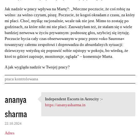
Jak nadzór w pracy wpływa na Martę?: „Wieczne poczucie, że coś robię za
wolno: za wolno czytam, piszę. Poczucie, że kogoś okradam z czasu, za który
mi płaci. Choć, myśląc racjonalnie, wcale tak nie jest. Mimo to zostaję po
godzinach, za które nikt mi nie płaci. Zauważyłam też, że stałam się o wiele
bardziej nerwowa w życiu prywatnym: podnoszę głos, szybciej się irytuję.
Poczucie bycia cały czas obserwowanym w pracy przez »oko Saurona«
towarzyszy całemu zespołowi i doprowadza do absurdalnych sytuacji:
dziewczyny wstydzą się poprawić sobie rajstopy w pokoju, bo wiedzą, że
ktoś to gdzieś zapisuje, monitoruje, ogląda” – komentuje Marta.
A jak wygląda nadzór w Twojej pracy?
praca kontrolowana
K
ananya
Independent Escorts in Aerocity :-
Independent Escorts in
o
https://ananyasharma.in
sharma
m
e
22.10.2024
n
Adres
t