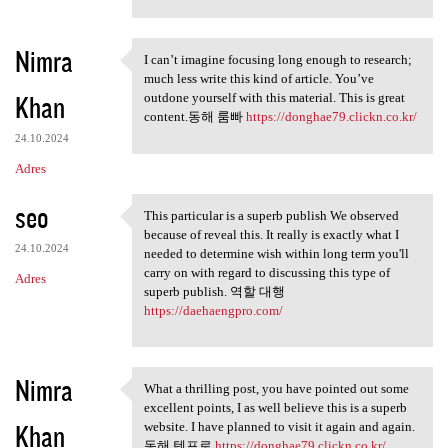
Nimra
I can’t imagine focusing long enough to research;
I can’t imagine focusing long
much less write this kind of article. You’ve
Khan
outdone yourself with this material. This is great
content.동해 룸빠
https://donghae79.clickn.co.kr/
24.10.2024
Adres
seo
This particular is a superb publish We observed
This particular is a superb
because of reveal this. It really is exactly what I
24.10.2024
needed to determine wish within long term you'll
carry on with regard to discussing this type of
Adres
superb publish. 역할 대행
https://daehaengpro.com/
Nimra
What a thrilling post, you have pointed out some
What a thrilling post, you
excellent points, I as well believe this is a superb
Khan
website. I have planned to visit it again and again.
동해 텐프로
https://donghae79.clickn.co.kr/