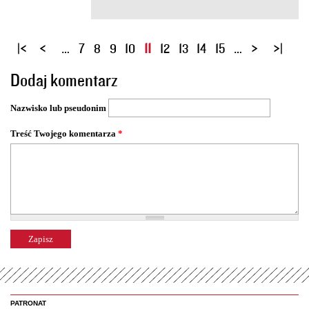
S
…
7
8
9
10
11
12
13
14
15
…
t
Dodaj komentarz
r
o
Nazwisko lub pseudonim
n
y
Treść Twojego komentarza
*
PATRONAT