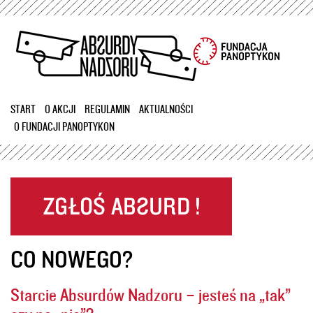
Przejdź
do
treści
START
O AKCJI
REGULAMIN
AKTUALNOŚCI
O FUNDACJI PANOPTYKON
CO NOWEGO?
Starcie Absurdów Nadzoru – jesteś na „tak”