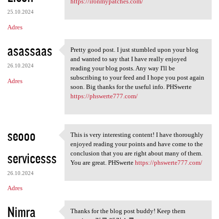
https://ironmypatches.com/
25.10.2024
Adres
asassaas
Pretty good post. I just stumbled upon your blog
Pretty good post. I just
and wanted to say that I have really enjoyed
26.10.2024
reading your blog posts. Any way I'll be
subscribing to your feed and I hope you post again
Adres
soon. Big thanks for the useful info. PHSwerte
https://phswerte777.com/
seooo
This is very interesting content! I have thoroughly
This is very interesting
enjoyed reading your points and have come to the
servicesss
conclusion that you are right about many of them.
You are great. PHSwerte
https://phswerte777.com/
26.10.2024
Adres
Nimra
Thanks for the blog post buddy! Keep them
Thanks for the blog post