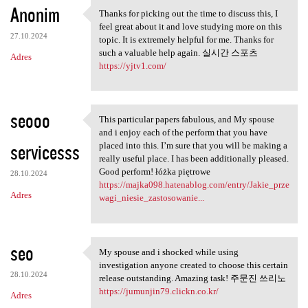
Anonim
Thanks for picking out the time to discuss this, I
Thanks for picking out the
feel great about it and love studying more on this
27.10.2024
topic. It is extremely helpful for me. Thanks for
such a valuable help again. 실시간 스포츠
Adres
https://yjtv1.com/
seooo
This particular papers fabulous, and My spouse
This particular papers
and i enjoy each of the perform that you have
servicesss
placed into this. I’m sure that you will be making a
really useful place. I has been additionally pleased.
Good perform! łóżka piętrowe
28.10.2024
https://majka098.hatenablog.com/entry/Jakie_prze
Adres
wagi_niesie_zastosowanie...
seo
My spouse and i shocked while using
My spouse and i shocked while
investigation anyone created to choose this certain
28.10.2024
release outstanding. Amazing task! 주문진 쓰리노
https://jumunjin79.clickn.co.kr/
Adres