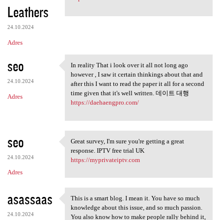
Leathers
24.10.2024
Adres
seo
In reality That i look over it all not long ago
In reality That i look over
however , I saw it certain thinkings about that and
24.10.2024
after this I want to read the paper it all for a second
time given that it's well written. 데이트 대행
Adres
https://daehaengpro.com/
seo
Great survey, I'm sure you're getting a great
Great survey, I'm sure you're
response. IPTV free trial UK
24.10.2024
https://myprivateiptv.com
Adres
asassaas
This is a smart blog. I mean it. You have so much
This is a smart blog. I mean
knowledge about this issue, and so much passion.
24.10.2024
You also know how to make people rally behind it,