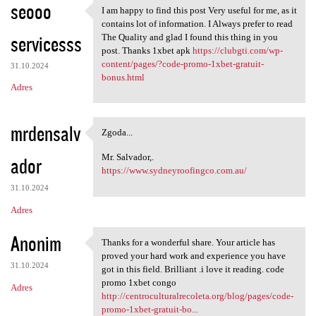
seooo
I am happy to find this post Very useful for me, as it
I am happy to find this post
contains lot of information. I Always prefer to read
servicesss
The Quality and glad I found this thing in you
post. Thanks 1xbet apk
https://clubgti.com/wp-
content/pages/?code-promo-1xbet-gratuit-
31.10.2024
bonus.html
Adres
mrdensalv
Zgoda...
Zgoda...
Mr. Salvador,.
ador
https://www.sydneyroofingco.com.au/
31.10.2024
Adres
Anonim
Thanks for a wonderful share. Your article has
Thanks for a wonderful share.
proved your hard work and experience you have
31.10.2024
got in this field. Brilliant .i love it reading. code
promo 1xbet congo
Adres
http://centroculturalrecoleta.org/blog/pages/code-
promo-1xbet-gratuit-bo...