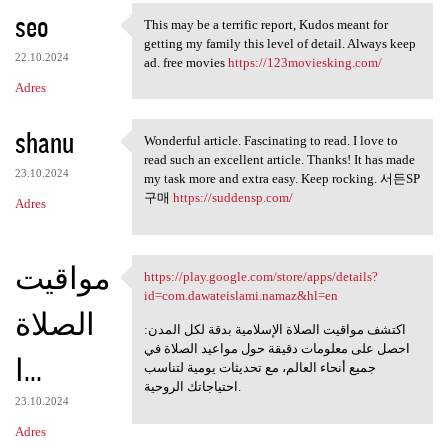
seo
a
This may be a terrific report, Kudos meant for
This may be a terrific report
getting my family this level of detail. Always keep
r
22.10.2024
ad. free movies
https://123moviesking.com/
z
Adres
e
shanu
Wonderful article. Fascinating to read. I love to
Wonderful article.
read such an excellent article. Thanks! It has made
23.10.2024
my task more and extra easy. Keep rocking. 서든SP
구매
https://suddensp.com/
Adres
مواقيت
https://play.google.com/store/apps/details?
https://play.google.com/store
id=com.dawateislami.namaz&hl=en
الصلاة
اكتشف مواقيت الصلاة الإسلامية بدقة لكل المدن:
احصل على معلومات دقيقة حول مواعيد الصلاة في
ا...
جميع أنحاء العالم، مع تحديثات يومية لتناسب
احتياجاتك الروحية.
23.10.2024
Adres