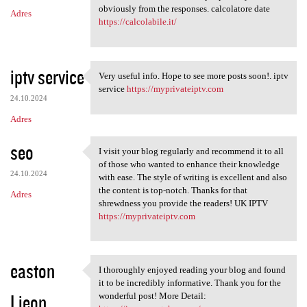
obviously from the responses. calcolatore date
Adres
https://calcolabile.it/
iptv service
Very useful info. Hope to see more posts soon!. iptv
Very useful info. Hope to see
service
https://myprivateiptv.com
24.10.2024
Adres
seo
I visit your blog regularly and recommend it to all
I visit your blog regularly
of those who wanted to enhance their knowledge
24.10.2024
with ease. The style of writing is excellent and also
the content is top-notch. Thanks for that
Adres
shrewdness you provide the readers! UK IPTV
https://myprivateiptv.com
easton
I thoroughly enjoyed reading your blog and found
I thoroughly enjoyed reading
it to be incredibly informative. Thank you for the
Lieon
wonderful post! More Detail: