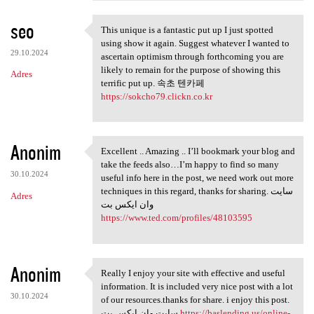
seo
This unique is a fantastic put up I just spotted
This unique is a fantastic
using show it again. Suggest whatever I wanted to
29.10.2024
ascertain optimism through forthcoming you are
likely to remain for the purpose of showing this
Adres
terrific put up. 속초 텐카페
https://sokcho79.clickn.co.kr
Anonim
Excellent .. Amazing .. I’ll bookmark your blog and
Excellent .. Amazing .. I’ll
take the feeds also…I’m happy to find so many
30.10.2024
useful info here in the post, we need work out more
techniques in this regard, thanks for sharing. سایت
Adres
وان ایکس بت
https://www.ted.com/profiles/48103595
Anonim
Really I enjoy your site with effective and useful
Really I enjoy your site with
information. It is included very nice post with a lot
30.10.2024
of our resources.thanks for share. i enjoy this post.
سایت وان ایکس بت
https://baslending.us/online-