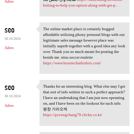
Adres
betting-to-help-you-option-along-with-get-p...
seo
The online market place is certainly bogged
The online market place is
affordable utilizing phony personal blogs with out
30.10.2024
legitimate sales message however place was
initially superb together with a good idea any look
Adres
over. Thank you so much meant for posting the
beside me. situs soccer roulette
https://www.boursecharlesfoix.com/
seo
Thanks for an interesting blog. What else may I get
Thanks for an interesting
that sort of info written in such a perfect approach?
30.10.2024
I have an undertaking that I am just now operating
on, and I have been on the lookout for such info.
Adres
평창 가라오케
https://pyeongchang79.clickn.co.kr/