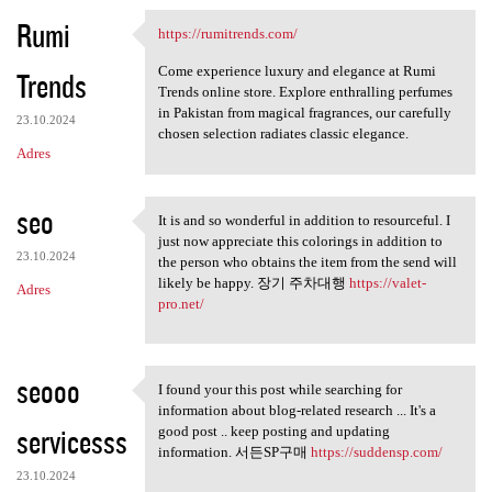
Rumi
https://rumitrends.com/
https://rumitrends.com/
Come experience luxury and elegance at Rumi
Trends
Trends online store. Explore enthralling perfumes
in Pakistan from magical fragrances, our carefully
23.10.2024
chosen selection radiates classic elegance.
Adres
seo
It is and so wonderful in addition to resourceful. I
It is and so wonderful in
just now appreciate this colorings in addition to
23.10.2024
the person who obtains the item from the send will
likely be happy. 장기 주차대행
https://valet-
Adres
pro.net/
seooo
I found your this post while searching for
I found your this post while
information about blog-related research ... It's a
servicesss
good post .. keep posting and updating
information. 서든SP구매
https://suddensp.com/
23.10.2024