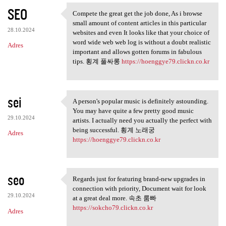
SEO
Compete the great get the job done, As i browse
Compete the great get the job
small amount of content articles in this particular
28.10.2024
websites and even It looks like that your choice of
word wide web web log is without a doubt realistic
Adres
important and allows gotten forums in fabulous
tips. 횡계 풀싸롱
https://hoenggye79.clickn.co.kr
sei
A person's popular music is definitely astounding.
A person's popular music is
You may have quite a few pretty good music
29.10.2024
artists. I actually need you actually the perfect with
being successful. 횡계 노래궁
Adres
https://hoenggye79.clickn.co.kr
seo
Regards just for featuring brand-new upgrades in
Regards just for featuring
connection with priority, Document wait for look
29.10.2024
at a great deal more. 속초 룸빠
https://sokcho79.clickn.co.kr
Adres