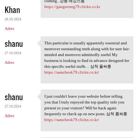
coming...강릉 레깅스룸
Khan
https://gangneung79.clickn.co.kr
26.10.2024
Adres
shanu
This particular is usually apparently essential and
This particular is usually
moreover outstanding truth along with for sure fair-
27.10.2024
minded and moreover admittedly useful My
business is looking to find in advance designed for
Adres
this specific useful stuffs… 삼척 풀싸롱
https://samcheok79.clickn.co.kr/
shanu
I just couldn't leave your website before telling
I just couldn't leave your
you that I truly enjoyed the top quality info you
27.10.2024
present to your visitors? Will be back again
frequently to check up on new posts. 삼척 룸싸롱
Adres
https://samcheok79.clickn.co.kr/