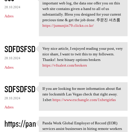
May possibly fairly recently
important web log, the data one offer you on this
28.10.2024
web site contains given a hand to all of us
substantially. Bless you designed for your current
Adres
precious time & get the job done. 주문진 셔츠룸
https://jumunjin79.clickn.co.kr/
SDFDSFSD
Very nice article, I enjoyed reading your post, very
Very nice article, I enjoyed
nice share, I want to twit this to my followers.
28.10.2024
Thanks!. best binary options brokers
https://vfxalert.com/brokers
Adres
SDFSDFSD
If you are looking for more information about flat
If you are looking for more
rate locksmith Las Vegas check that right away.
28.10.2024
1xbet
https://www.exchangle.com/1xbetgirfas
Adres
https://pan
Panda Work Global Employer of Record (EOR)
Panda Work Global Employer of
services assist businesses in hiring remote workers