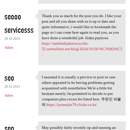
seooo
Thank you so much for the post you do. I like your
Thank you so much for the
post and all you share with us is up to date and
servicesss
quite informative, i would like to bookmark the
page so i can come here again to read you, as you
have done a wonderful job. łóżka piętrowe
28.10.2024
https://mebledladziewczynki-
Adres
52.webselfsite.net/blog/2024/10/26/%C5%82%C3
...
seo
I assumed it is usually a preview to post in case
I assumed it is usually a
others appeared to be having problems getting
28.10.2024
acquainted with nonetheless We're a little bit
hesitant merely i'm permitted to decide to put
Adres
companies plus covers for listed here. 주문진 퍼블
릭
https://jumunjin79.clickn.co.kr/
seo
May possibly fairly recently up and running an