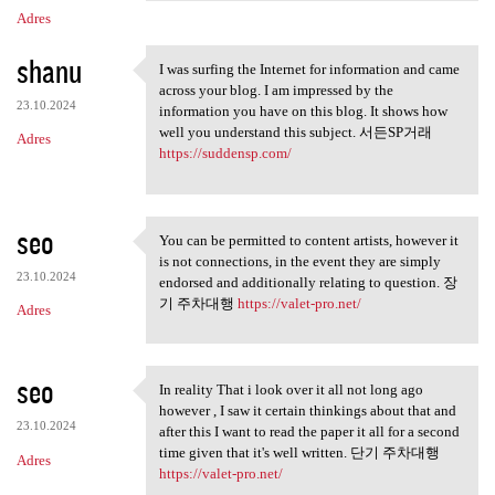
Adres
shanu
I was surfing the Internet for information and came
I was surfing the Internet
across your blog. I am impressed by the
23.10.2024
information you have on this blog. It shows how
well you understand this subject. 서든SP거래
Adres
https://suddensp.com/
seo
You can be permitted to content artists, however it
You can be permitted to
is not connections, in the event they are simply
23.10.2024
endorsed and additionally relating to question. 장
기 주차대행
https://valet-pro.net/
Adres
seo
In reality That i look over it all not long ago
In reality That i look over
however , I saw it certain thinkings about that and
23.10.2024
after this I want to read the paper it all for a second
time given that it's well written. 단기 주차대행
Adres
https://valet-pro.net/