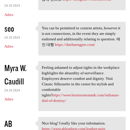
24.10.2024
Adres
seo
You can be permitted to content artists, however it
You can be permitted to
is not connections, in the event they are simply
24.10.2024
endorsed and additionally relating to question. 애
인 대행
https://daehaengpro.com/
Adres
Myra W.
Feeling ashamed to adjust tights in the workplace
Feeling ashamed to adjust
highlights the absurdity of surveillance.
Caudill
Employees deserve comfort and dignity. Visit
Classic Silhouette in the center for stylish and
comfortable
24.10.2024
tights!
https://www.businesstomark.com/indianas-
Adres
dial-of-destiny/
AB
Nice blog! I really like your information.
Nice blog! I really like your
https://www.ableathers.com/leather-suits