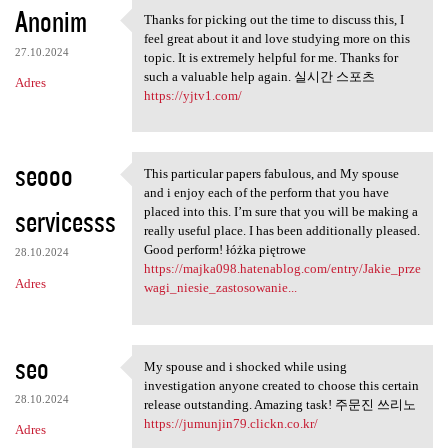
Anonim
Thanks for picking out the time to discuss this, I
Thanks for picking out the
feel great about it and love studying more on this
27.10.2024
topic. It is extremely helpful for me. Thanks for
such a valuable help again. 실시간 스포츠
Adres
https://yjtv1.com/
seooo
This particular papers fabulous, and My spouse
This particular papers
and i enjoy each of the perform that you have
servicesss
placed into this. I’m sure that you will be making a
really useful place. I has been additionally pleased.
Good perform! łóżka piętrowe
28.10.2024
https://majka098.hatenablog.com/entry/Jakie_prze
Adres
wagi_niesie_zastosowanie...
seo
My spouse and i shocked while using
My spouse and i shocked while
investigation anyone created to choose this certain
28.10.2024
release outstanding. Amazing task! 주문진 쓰리노
https://jumunjin79.clickn.co.kr/
Adres