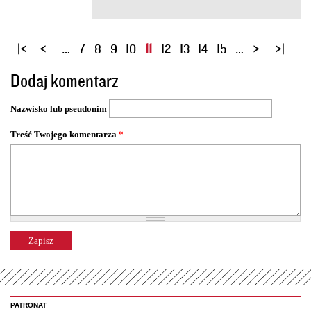
S
…
7
8
9
10
11
12
13
14
15
…
t
Dodaj komentarz
r
o
Nazwisko lub pseudonim
n
y
Treść Twojego komentarza
*
PATRONAT