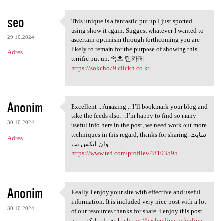
seo
This unique is a fantastic put up I just spotted
This unique is a fantastic
using show it again. Suggest whatever I wanted to
29.10.2024
ascertain optimism through forthcoming you are
likely to remain for the purpose of showing this
Adres
terrific put up. 속초 텐카페
https://sokcho79.clickn.co.kr
Anonim
Excellent .. Amazing .. I’ll bookmark your blog and
Excellent .. Amazing .. I’ll
take the feeds also…I’m happy to find so many
30.10.2024
useful info here in the post, we need work out more
techniques in this regard, thanks for sharing. سایت
Adres
وان ایکس بت
https://www.ted.com/profiles/48103595
Anonim
Really I enjoy your site with effective and useful
Really I enjoy your site with
information. It is included very nice post with a lot
30.10.2024
of our resources.thanks for share. i enjoy this post.
سایت وان ایکس بت
https://baslending.us/online-