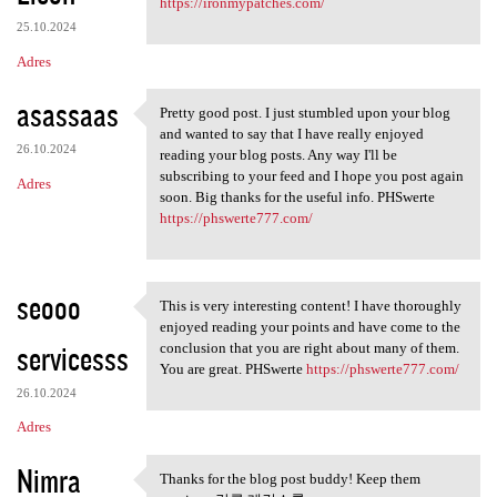
https://ironmypatches.com/
25.10.2024
Adres
asassaas
Pretty good post. I just stumbled upon your blog
Pretty good post. I just
and wanted to say that I have really enjoyed
26.10.2024
reading your blog posts. Any way I'll be
subscribing to your feed and I hope you post again
Adres
soon. Big thanks for the useful info. PHSwerte
https://phswerte777.com/
seooo
This is very interesting content! I have thoroughly
This is very interesting
enjoyed reading your points and have come to the
servicesss
conclusion that you are right about many of them.
You are great. PHSwerte
https://phswerte777.com/
26.10.2024
Adres
Nimra
Thanks for the blog post buddy! Keep them
Thanks for the blog post