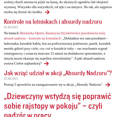
wolnej chwili można tu pójść na kawę, do słynnych ogrodów lub obejrzeć
wystawę. Wszystko dla wszystkich, od ręki i na miejscu. No tak, ale najpierw
trzeba się dostać do środka.
Kontrole na lotniskach i absurdy nadzoru
01.09.2015
Na łamach
Dziennika Opinii, Katarzyna Szymielewicz przedstawia swój
absurd nadzoru – kontrole na lotniskach
: „Dokładnie ten sam przedmiot –
ładowarka, kawałek kabla, but na podwyższonej podeszwie, pasek, kawałek
metalu gdzieś przy ciele, czy coś w kształcie tuby – raz uruchamia sygnał
ostrzegawczy i oznacza stracone 15 minut na dodatkowe sprawdzenie, a
innym razem okazuje się zupełnie niewidzialny”. A jaki absurd nadzoru
uwiera Ciebie najbardziej?
Jak wziąć udział w akcji „Absurdy Nadzoru"?
25.08.2015
Poznaj 5 sposobów na zaangażowanie się w akcję „Absurdy Nadzoru".
„Dziewczyny wstydzą się poprawić
sobie rajstopy w pokoju” – czyli
nadzór w pracy