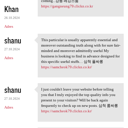
coming...강릉 레깅스룸
Khan
https://gangneung79.clickn.co.kr
26.10.2024
Adres
shanu
This particular is usually apparently essential and
This particular is usually
moreover outstanding truth along with for sure fair-
27.10.2024
minded and moreover admittedly useful My
business is looking to find in advance designed for
Adres
this specific useful stuffs… 삼척 풀싸롱
https://samcheok79.clickn.co.kr/
shanu
I just couldn't leave your website before telling
I just couldn't leave your
you that I truly enjoyed the top quality info you
27.10.2024
present to your visitors? Will be back again
frequently to check up on new posts. 삼척 룸싸롱
Adres
https://samcheok79.clickn.co.kr/