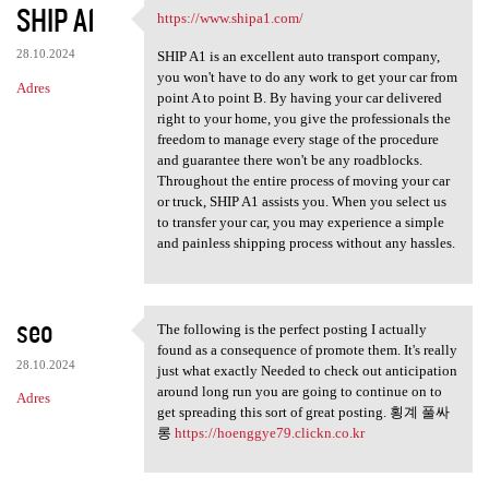
SHIP A1
https://www.shipa1.com/
https://www.shipa1.com/
28.10.2024
SHIP A1 is an excellent auto transport company,
you won't have to do any work to get your car from
Adres
point A to point B. By having your car delivered
right to your home, you give the professionals the
freedom to manage every stage of the procedure
and guarantee there won't be any roadblocks.
Throughout the entire process of moving your car
or truck, SHIP A1 assists you. When you select us
to transfer your car, you may experience a simple
and painless shipping process without any hassles.
seo
The following is the perfect posting I actually
The following is the perfect
found as a consequence of promote them. It's really
28.10.2024
just what exactly Needed to check out anticipation
around long run you are going to continue on to
Adres
get spreading this sort of great posting. 횡계 풀싸
롱
https://hoenggye79.clickn.co.kr