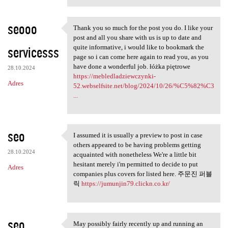
seooo
Thank you so much for the post you do. I like your
Thank you so much for the
post and all you share with us is up to date and
servicesss
quite informative, i would like to bookmark the
page so i can come here again to read you, as you
have done a wonderful job. łóżka piętrowe
28.10.2024
https://mebledladziewczynki-
Adres
52.webselfsite.net/blog/2024/10/26/%C5%82%C3
...
seo
I assumed it is usually a preview to post in case
I assumed it is usually a
others appeared to be having problems getting
28.10.2024
acquainted with nonetheless We're a little bit
hesitant merely i'm permitted to decide to put
Adres
companies plus covers for listed here. 주문진 퍼블
릭
https://jumunjin79.clickn.co.kr/
seo
May possibly fairly recently up and running an