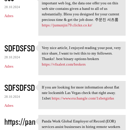
May possibly fairly recently
important web log, the data one offer you on this
28.10.2024
web site contains given a hand to all of us
substantially. Bless you designed for your current
Adres
precious time & get the job done. 주문진 셔츠룸
https://jumunjin79.clickn.co.kr/
SDFDSFSD
Very nice article, I enjoyed reading your post, very
Very nice article, I enjoyed
nice share, I want to twit this to my followers.
28.10.2024
Thanks!. best binary options brokers
https://vfxalert.com/brokers
Adres
SDFSDFSD
If you are looking for more information about flat
If you are looking for more
rate locksmith Las Vegas check that right away.
28.10.2024
1xbet
https://www.exchangle.com/1xbetgirfas
Adres
https://pan
Panda Work Global Employer of Record (EOR)
Panda Work Global Employer of
services assist businesses in hiring remote workers