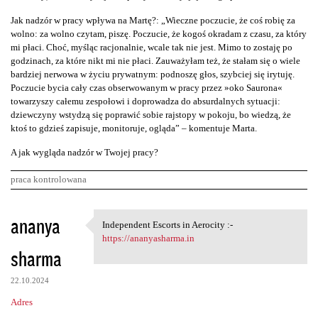
Jak nadzór w pracy wpływa na Martę?: „Wieczne poczucie, że coś robię za
wolno: za wolno czytam, piszę. Poczucie, że kogoś okradam z czasu, za który
mi płaci. Choć, myśląc racjonalnie, wcale tak nie jest. Mimo to zostaję po
godzinach, za które nikt mi nie płaci. Zauważyłam też, że stałam się o wiele
bardziej nerwowa w życiu prywatnym: podnoszę głos, szybciej się irytuję.
Poczucie bycia cały czas obserwowanym w pracy przez »oko Saurona«
towarzyszy całemu zespołowi i doprowadza do absurdalnych sytuacji:
dziewczyny wstydzą się poprawić sobie rajstopy w pokoju, bo wiedzą, że
ktoś to gdzieś zapisuje, monitoruje, ogląda” – komentuje Marta.
A jak wygląda nadzór w Twojej pracy?
praca kontrolowana
K
ananya
Independent Escorts in Aerocity :-
Independent Escorts in
o
https://ananyasharma.in
sharma
m
e
22.10.2024
n
Adres
t