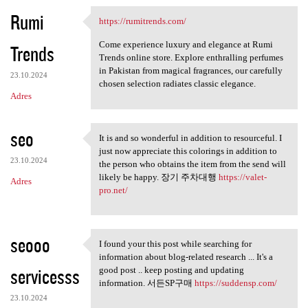
Rumi
https://rumitrends.com/
https://rumitrends.com/
Come experience luxury and elegance at Rumi
Trends
Trends online store. Explore enthralling perfumes
in Pakistan from magical fragrances, our carefully
23.10.2024
chosen selection radiates classic elegance.
Adres
seo
It is and so wonderful in addition to resourceful. I
It is and so wonderful in
just now appreciate this colorings in addition to
23.10.2024
the person who obtains the item from the send will
likely be happy. 장기 주차대행
https://valet-
Adres
pro.net/
seooo
I found your this post while searching for
I found your this post while
information about blog-related research ... It's a
servicesss
good post .. keep posting and updating
information. 서든SP구매
https://suddensp.com/
23.10.2024