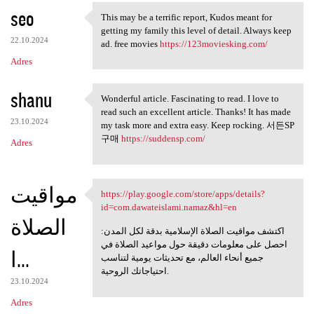
seo
a
This may be a terrific report, Kudos meant for
This may be a terrific report
getting my family this level of detail. Always keep
r
22.10.2024
ad. free movies
https://123moviesking.com/
z
Adres
e
shanu
Wonderful article. Fascinating to read. I love to
Wonderful article.
read such an excellent article. Thanks! It has made
23.10.2024
my task more and extra easy. Keep rocking. 서든SP
구매
https://suddensp.com/
Adres
مواقيت
https://play.google.com/store/apps/details?
https://play.google.com/store
id=com.dawateislami.namaz&hl=en
الصلاة
اكتشف مواقيت الصلاة الإسلامية بدقة لكل المدن:
احصل على معلومات دقيقة حول مواعيد الصلاة في
ا...
جميع أنحاء العالم، مع تحديثات يومية لتناسب
احتياجاتك الروحية.
23.10.2024
Adres