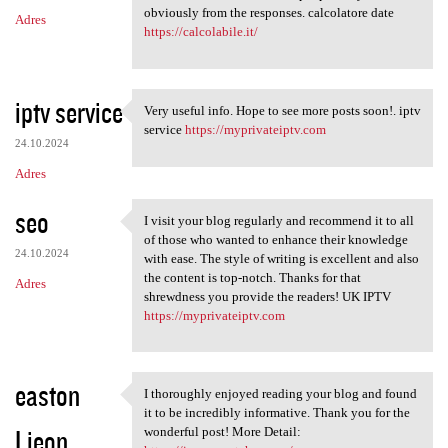
obviously from the responses. calcolatore date
Adres
https://calcolabile.it/
iptv service
Very useful info. Hope to see more posts soon!. iptv
Very useful info. Hope to see
service
https://myprivateiptv.com
24.10.2024
Adres
seo
I visit your blog regularly and recommend it to all
I visit your blog regularly
of those who wanted to enhance their knowledge
24.10.2024
with ease. The style of writing is excellent and also
the content is top-notch. Thanks for that
Adres
shrewdness you provide the readers! UK IPTV
https://myprivateiptv.com
easton
I thoroughly enjoyed reading your blog and found
I thoroughly enjoyed reading
it to be incredibly informative. Thank you for the
Lieon
wonderful post! More Detail: