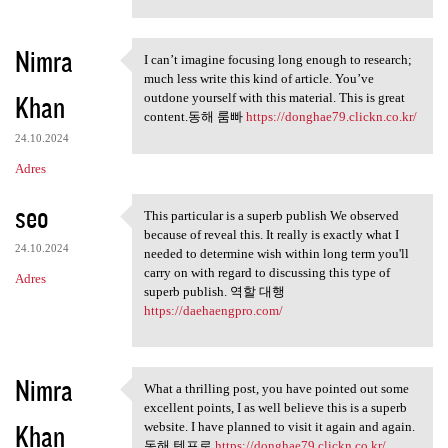
Nimra
I can’t imagine focusing long enough to research;
I can’t imagine focusing long
much less write this kind of article. You’ve
Khan
outdone yourself with this material. This is great
content.동해 룸빠
https://donghae79.clickn.co.kr/
24.10.2024
Adres
seo
This particular is a superb publish We observed
This particular is a superb
because of reveal this. It really is exactly what I
24.10.2024
needed to determine wish within long term you'll
carry on with regard to discussing this type of
Adres
superb publish. 역할 대행
https://daehaengpro.com/
Nimra
What a thrilling post, you have pointed out some
What a thrilling post, you
excellent points, I as well believe this is a superb
Khan
website. I have planned to visit it again and again.
동해 텐프로
https://donghae79.clickn.co.kr/