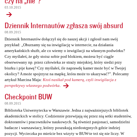
czy na „nie”?
03.10.2015
Dziennik Internautów zgłasza swój absurd
08.09.2015
Dziennik Internautów dołączył się do naszej akcji i zgłosił nam swój
przykład: „Oburzamy się na inwigilację w internecie, na działania
amerykańskich służb, ale co wiemy o inwigilacji na własnym podwórku?
Czy myślałeś, że gdy stoisz sobie pod blokiem, możesz być ciągle
obserwowany np. przez człowieka ze straży miejskiej, który siedzi przy
biurku i pije kawę? Czy myślałeś, ile naprawdę kamer może być w Twojej
okolicy? A może spojrzysz na mapkę, która może to ukazywać?”. Polecamy
artykuł Marcina Maja:
Ktoś nasikał pod kamerą, czyli inwigilacja z
perspektywy własnego podwórka
.
Checkpoint BUW
08.09.2015
Biblioteka Uniwersytecka w Warszawie. Jedna z najważniejszych bibliotek
akademickich w stolicy. Codziennie przewijają się przez nią setki studentów,
doktorantów i pracowników naukowych. Są również pasjonaci, samodzielni
badacze i warszawiacy, którzy poszukują niedostępnych gdzie indziej
pozycji. Wycieczka po mieście bez wizyty w BUW-ie też się nie liczy. W