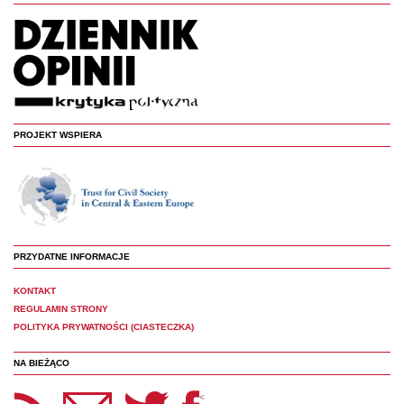
PROJEKT WSPIERA
PRZYDATNE INFORMACJE
KONTAKT
REGULAMIN STRONY
POLITYKA PRYWATNOŚCI (CIASTECZKA)
NA BIEŻĄCO
etter Panoptyka
Twitter
Facebook
<