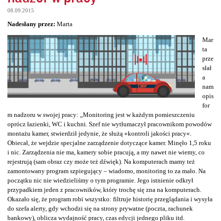
08.09.2015
Nadesłany przez:
Marta
Mar
ta
prze
słał
a
nam
opis
for
m nadzoru w swojej pracy: „Monitoring jest w każdym pomieszczeniu
oprócz łazienki, WC i kuchni. Szef nie wytłumaczył pracownikom powodów
montażu kamer, stwierdził jedynie, że służą »kontroli jakości pracy«.
Obiecał, że wejdzie specjalne zarządzenie dotyczące kamer. Minęło 1,5 roku
i nic. Zarządzenia nie ma, kamery sobie pracują, a my nawet nie wiemy, co
rejestrują (sam obraz czy może też dźwięk). Na komputerach mamy też
zamontowany program szpiegujący – wiadomo, monitoring to za mało. Na
początku nic nie wiedzieliśmy o tym programie. Jego istnienie odkrył
przypadkiem jeden z pracowników, który trochę się zna na komputerach.
Okazało się, że program robi wszystko: filtruje historię przeglądania i wysyła
do szefa alerty, gdy wchodzi się na strony prywatne (poczta, rachunek
bankowy), oblicza wydajność pracy, czas edycji jednego pliku itd.