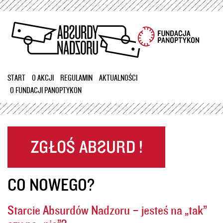
Przejdź
do
treści
START
O AKCJI
REGULAMIN
AKTUALNOŚCI
O FUNDACJI PANOPTYKON
CO NOWEGO?
Starcie Absurdów Nadzoru – jesteś na „tak”