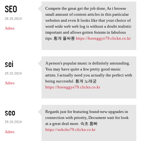
SEO
Compete the great get the job done, As i browse
Compete the great get the job
small amount of content articles in this particular
28.10.2024
websites and even It looks like that your choice of
word wide web web log is without a doubt realistic
Adres
important and allows gotten forums in fabulous
tips. 횡계 풀싸롱
https://hoenggye79.clickn.co.kr
sei
A person's popular music is definitely astounding.
A person's popular music is
You may have quite a few pretty good music
29.10.2024
artists. I actually need you actually the perfect with
being successful. 횡계 노래궁
Adres
https://hoenggye79.clickn.co.kr
seo
Regards just for featuring brand-new upgrades in
Regards just for featuring
connection with priority, Document wait for look
29.10.2024
at a great deal more. 속초 룸빠
https://sokcho79.clickn.co.kr
Adres