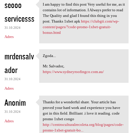
seooo
I am happy to find this post Very useful for me, as it
I am happy to find this post
contains lot of information. I Always prefer to read
servicesss
The Quality and glad I found this thing in you
post. Thanks 1xbet apk
https://clubgti.com/wp-
content/pages/?code-promo-1xbet-gratuit-
31.10.2024
bonus.html
Adres
mrdensalv
Zgoda...
Zgoda...
Mr. Salvador,.
ador
https://www.sydneyroofingco.com.au/
31.10.2024
Adres
Anonim
Thanks for a wonderful share. Your article has
Thanks for a wonderful share.
proved your hard work and experience you have
31.10.2024
got in this field. Brilliant .i love it reading. code
promo 1xbet congo
Adres
http://centroculturalrecoleta.org/blog/pages/code-
promo-1xbet-gratuit-bo...