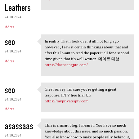
Leathers
24.10.2024
Adres
seo
In reality That i look over it all not long ago
In reality That i look over
however , I saw it certain thinkings about that and
24.10.2024
after this I want to read the paper it all for a second
time given that it's well written. 데이트 대행
Adres
https://daehaengpro.com/
seo
Great survey, I'm sure you're getting a great
Great survey, I'm sure you're
response. IPTV free trial UK
24.10.2024
https://myprivateiptv.com
Adres
asassaas
This is a smart blog. I mean it. You have so much
This is a smart blog. I mean
knowledge about this issue, and so much passion.
24.10.2024
You also know how to make people rally behind it,