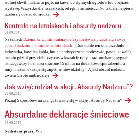
wolnej chwili można tu pójść na kawę, do słynnych ogrodów lub obejrzeć
wystawę. Wszystko dla wszystkich, od ręki i na miejscu. No tak, ale najpierw
trzeba się dostać do środka.
Kontrole na lotniskach i absurdy nadzoru
01.09.2015
Na łamach
Dziennika Opinii, Katarzyna Szymielewicz przedstawia swój
absurd nadzoru – kontrole na lotniskach
: „Dokładnie ten sam przedmiot –
ładowarka, kawałek kabla, but na podwyższonej podeszwie, pasek, kawałek
metalu gdzieś przy ciele, czy coś w kształcie tuby – raz uruchamia sygnał
ostrzegawczy i oznacza stracone 15 minut na dodatkowe sprawdzenie, a
innym razem okazuje się zupełnie niewidzialny”. A jaki absurd nadzoru
uwiera Ciebie najbardziej?
Jak wziąć udział w akcji „Absurdy Nadzoru"?
25.08.2015
Poznaj 5 sposobów na zaangażowanie się w akcję „Absurdy Nadzoru".
Absurdalne deklaracje śmieciowe
03.09.2015
Nadesłany przez:
WK