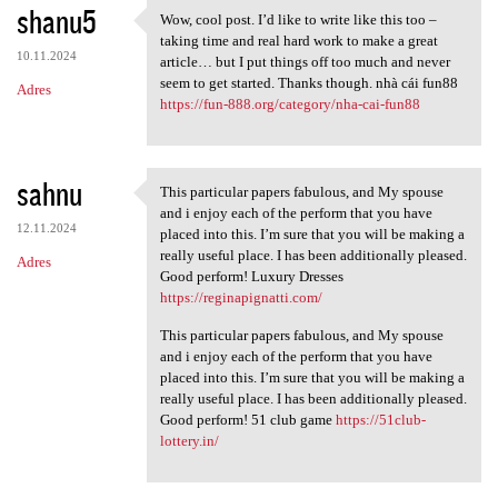
shanu5
Wow, cool post. I’d like to write like this too –
Wow, cool post. I’d like to
taking time and real hard work to make a great
10.11.2024
article… but I put things off too much and never
seem to get started. Thanks though. nhà cái fun88
Adres
https://fun-888.org/category/nha-cai-fun88
sahnu
This particular papers fabulous, and My spouse
This particular papers
and i enjoy each of the perform that you have
12.11.2024
placed into this. I’m sure that you will be making a
really useful place. I has been additionally pleased.
Adres
Good perform! Luxury Dresses
https://reginapignatti.com/
This particular papers fabulous, and My spouse
and i enjoy each of the perform that you have
placed into this. I’m sure that you will be making a
really useful place. I has been additionally pleased.
Good perform! 51 club game
https://51club-
lottery.in/