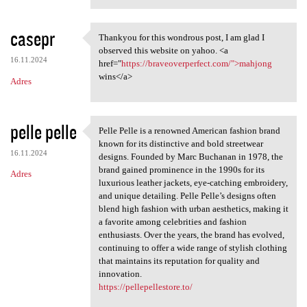
casepr
Thankyou for this wondrous post, I am glad I
Thankyou for this wondrous
observed this website on yahoo. <a
16.11.2024
href="
https://braveoverperfect.com/">mahjong
wins</a>
Adres
pelle pelle
Pelle Pelle is a renowned American fashion brand
Pelle Pelle is a renowned
known for its distinctive and bold streetwear
16.11.2024
designs. Founded by Marc Buchanan in 1978, the
brand gained prominence in the 1990s for its
Adres
luxurious leather jackets, eye-catching embroidery,
and unique detailing. Pelle Pelle’s designs often
blend high fashion with urban aesthetics, making it
a favorite among celebrities and fashion
enthusiasts. Over the years, the brand has evolved,
continuing to offer a wide range of stylish clothing
that maintains its reputation for quality and
innovation.
https://pellepellestore.to/