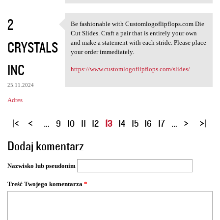
2
Be fashionable with Customlogoflipflops.com Die
Be fashionable with
Cut Slides. Craft a pair that is entirely your own
CRYSTALS
and make a statement with each stride. Please place
your order immediately.
INC
https://www.customlogoflipflops.com/slides/
25.11.2024
Adres
S
…
9
10
11
12
13
14
15
16
17
…
t
Dodaj komentarz
r
o
Nazwisko lub pseudonim
n
y
Treść Twojego komentarza
*