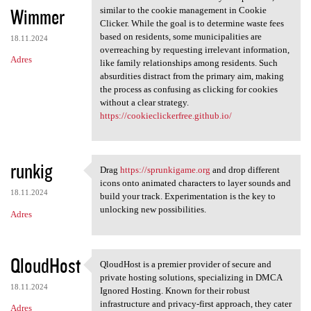
Wimmer
similar to the cookie management in Cookie
Clicker. While the goal is to determine waste fees
based on residents, some municipalities are
18.11.2024
overreaching by requesting irrelevant information,
Adres
like family relationships among residents. Such
absurdities distract from the primary aim, making
the process as confusing as clicking for cookies
without a clear strategy.
https://cookieclickerfree.github.io/
runkig
Drag
https://sprunkigame.org
and drop different
Drag https://sprunkigame.org
icons onto animated characters to layer sounds and
18.11.2024
build your track. Experimentation is the key to
unlocking new possibilities.
Adres
QloudHost
QloudHost is a premier provider of secure and
QloudHost is a premier
private hosting solutions, specializing in DMCA
18.11.2024
Ignored Hosting. Known for their robust
infrastructure and privacy-first approach, they cater
Adres