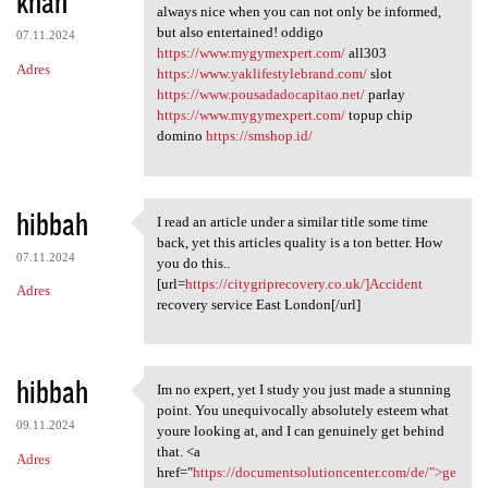
khan
m
always nice when you can not only be informed,
e
but also entertained! oddigo
07.11.2024
n
https://www.mygymexpert.com/
all303
Adres
https://www.yaklifestylebrand.com/
slot
t
https://www.pousadadocapitao.net/
parlay
a
https://www.mygymexpert.com/
topup chip
domino
https://smshop.id/
r
z
e
hibbah
I read an article under a similar title some time
I read an article under a
back, yet this articles quality is a ton better. How
07.11.2024
you do this..
[url=
https://citygriprecovery.co.uk/]Accident
Adres
recovery service East London[/url]
hibbah
Im no expert, yet I study you just made a stunning
Im no expert, yet I study you
point. You unequivocally absolutely esteem what
09.11.2024
youre looking at, and I can genuinely get behind
that. <a
Adres
href="
https://documentsolutioncenter.com/de/">ge