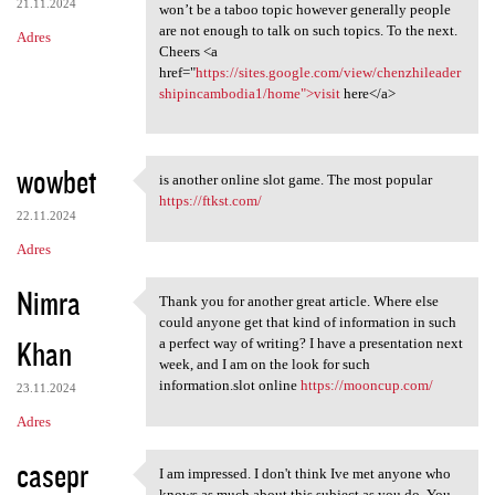
21.11.2024
won’t be a taboo topic however generally people
are not enough to talk on such topics. To the next.
Adres
Cheers <a
href="
https://sites.google.com/view/chenzhileader
shipincambodia1/home">visit
here</a>
wowbet
is another online slot game. The most popular
is another online slot game.
https://ftkst.com/
22.11.2024
Adres
Nimra
Thank you for another great article. Where else
Thank you for another great
could anyone get that kind of information in such
Khan
a perfect way of writing? I have a presentation next
week, and I am on the look for such
information.slot online
https://mooncup.com/
23.11.2024
Adres
casepr
I am impressed. I don't think Ive met anyone who
I am impressed. I don't think
knows as much about this subject as you do. You