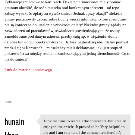
Deklaracje śmieciowe w Kartuzach. Deklaracje śmieciowe miały pomóc
gminom określić, ile osób mieszka pod konkretnym adresem – od tego
zależy wysokość opłaty za wywóz śmieci. Jednak „przy okazji” niektóre
gminy postanowiły zebrać sobie trochę więcej informacji, które absolutnie
nie są konieczne do ustalenia wysokości opłaty! Niektóre gminy żądały np.
zaświadczeń od pracodawców, oświadczeń potwierdzających, że osoby
zameldowane pod danym adresem przebywają np. w więzieniu, domu
dziecka lub domu opieki społecznej. Jednak najbardziej absurdalny pomysł
zrodził się w Kartuzach – mieszkańcy mieli deklarować, jaki jest stopień
pokrewieństwa między osobami zamieszkującymi jedną nieruchomość. Co to
ma do śmieci?
Link do materiału prasowego
inne
K
hunain
Took me time to read all the comments, but I really
Took me time to read all the
o
enjoyed the article. It proved to be Very helpful to
me and I am sure to all the commenters here! It’s