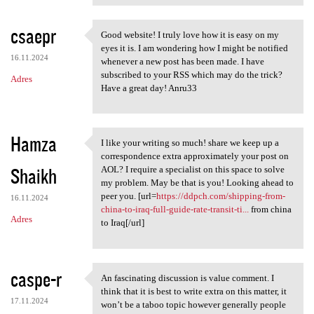
csaepr
Good website! I truly love how it is easy on my
Good website! I truly love
eyes it is. I am wondering how I might be notified
16.11.2024
whenever a new post has been made. I have
subscribed to your RSS which may do the trick?
Adres
Have a great day! Anru33
Hamza
I like your writing so much! share we keep up a
I like your writing so much!
correspondence extra approximately your post on
Shaikh
AOL? I require a specialist on this space to solve
my problem. May be that is you! Looking ahead to
peer you. [url=
https://ddpch.com/shipping-from-
16.11.2024
china-to-iraq-full-guide-rate-transit-ti...
from china
Adres
to Iraq[/url]
caspe-r
An fascinating discussion is value comment. I
An fascinating discussion is
think that it is best to write extra on this matter, it
17.11.2024
won’t be a taboo topic however generally people