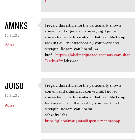
l]
AMNKS
I regard this article for the particularly shown
I regard this article for the
content and significant conveying. I got so
10.11.2024
connected with this material that I couldn't stop
looking at. I'm influenced by your work and
Adres
strength. Regard you liberal. <a
href="
https://globalmarijuanadispensary.com/shop
">schwifty
labs</a>
JUISO
I regard this article for the particularly shown
I regard this article for the
content and significant conveying. I got so
10.11.2024
connected with this material that I couldn't stop
looking at. I'm influenced by your work and
Adres
strength. Regard you liberal.
schwifty labs
https://globalmarijuanadispensary.com/shop