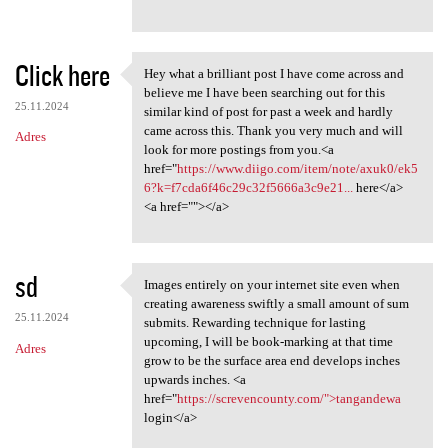
Click here
Hey what a brilliant post I have come across and
Hey what a brilliant post I
believe me I have been searching out for this
25.11.2024
similar kind of post for past a week and hardly
came across this. Thank you very much and will
Adres
look for more postings from you.<a
href="
https://www.diigo.com/item/note/axuk0/ek5
6?k=f7cda6f46c29c32f5666a3c9e21...
here</a>
<a href=""></a>
sd
Images entirely on your internet site even when
Images entirely on your
creating awareness swiftly a small amount of sum
25.11.2024
submits. Rewarding technique for lasting
upcoming, I will be book-marking at that time
Adres
grow to be the surface area end develops inches
upwards inches. <a
href="
https://screvencounty.com/">tangandewa
login</a>