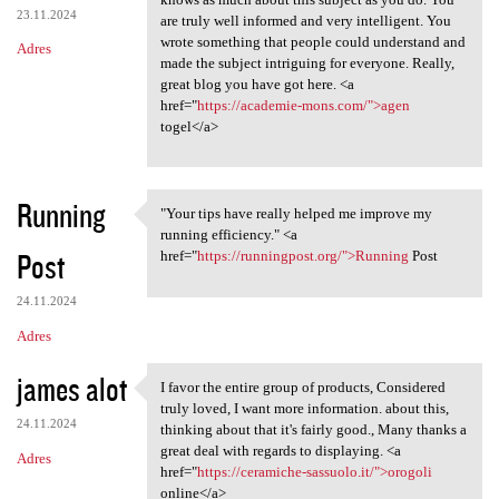
23.11.2024
are truly well informed and very intelligent. You
wrote something that people could understand and
Adres
made the subject intriguing for everyone. Really,
great blog you have got here. <a
href="
https://academie-mons.com/">agen
togel</a>
Running
"Your tips have really helped me improve my
"Your tips have really helped
running efficiency." <a
Post
href="
https://runningpost.org/">Running
Post
24.11.2024
Adres
james alot
I favor the entire group of products, Considered
I favor the entire group of
truly loved, I want more information. about this,
24.11.2024
thinking about that it's fairly good., Many thanks a
great deal with regards to displaying. <a
Adres
href="
https://ceramiche-sassuolo.it/">orogoli
online</a>