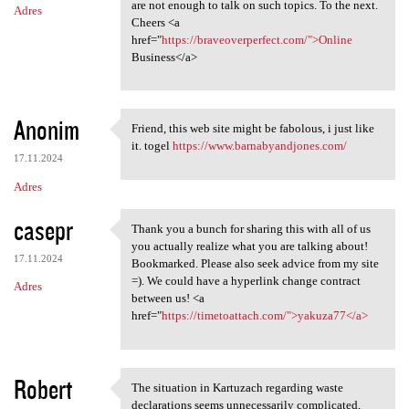
are not enough to talk on such topics. To the next.
Adres
Cheers <a
href="
https://braveoverperfect.com/">Online
Business</a>
Anonim
Friend, this web site might be fabolous, i just like
Friend, this web site might
it. togel
https://www.barnabyandjones.com/
17.11.2024
Adres
casepr
Thank you a bunch for sharing this with all of us
Thank you a bunch for sharing
you actually realize what you are talking about!
17.11.2024
Bookmarked. Please also seek advice from my site
=). We could have a hyperlink change contract
Adres
between us! <a
href="
https://timetoattach.com/">yakuza77</a>
Robert
The situation in Kartuzach regarding waste
The situation in Kartuzach
declarations seems unnecessarily complicated,