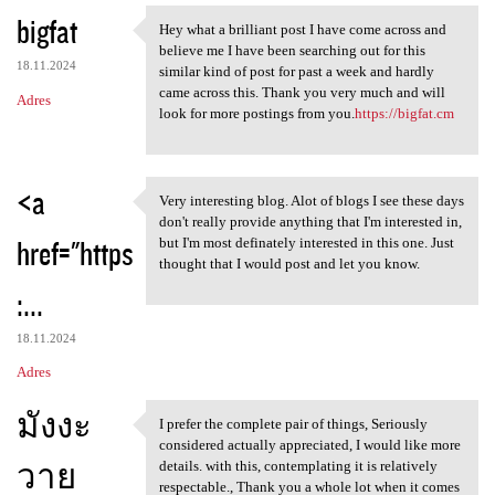
bigfat
Hey what a brilliant post I have come across and
Hey what a brilliant post I
believe me I have been searching out for this
18.11.2024
similar kind of post for past a week and hardly
came across this. Thank you very much and will
Adres
look for more postings from you.
https://bigfat.cm
<a
Very interesting blog. Alot of blogs I see these days
Very interesting blog. Alot
don't really provide anything that I'm interested in,
href="https
but I'm most definately interested in this one. Just
thought that I would post and let you know.
:...
18.11.2024
Adres
มังงะ
I prefer the complete pair of things, Seriously
I prefer the complete pair of
considered actually appreciated, I would like more
วาย
details. with this, contemplating it is relatively
respectable., Thank you a whole lot when it comes