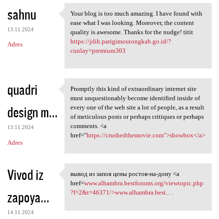
sahnu
Your blog is too much amazing. I have found with
Your blog is too much amazing
ease what I was looking. Moreover, the content
13.11.2024
quality is awesome. Thanks for the nudge! titit
https://jdih.parigimoutongkab.go.id/?
Adres
cunlay=premium303
quadri
Promptly this kind of extraordinary internet site
Promptly this kind of
must unquestionably become identified inside of
design m...
every one of the web site a lot of people, as a result
of meticulous posts or perhaps critiques or perhaps
comments. <a
13.11.2024
href="
https://crushedthemovie.com">showbox</a>
Adres
Vivod iz
вывод из запоя цены ростов-на-дону <a
вывод из запоя цены ростов-на
href=
www.alhambra.bestforums.org/viewtopic.php
zapoya...
?f=2&t=46371/>www.alhambra.best...
.
14.11.2024