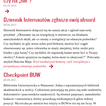
czy na „nie”?
03.10.2015
Dziennik Internautów zgłasza swój absurd
08.09.2015
Dziennik Internautów dołączył się do naszej akcji i zgłosił nam swój
przykład: „Oburzamy się na inwigilację w internecie, na działania
amerykańskich służb, ale co wiemy o inwigilacji na własnym podwórku?
Czy myślałeś, że gdy stoisz sobie pod blokiem, możesz być ciągle
obserwowany np. przez człowieka ze straży miejskiej, który siedzi przy
biurku i pije kawę? Czy myślałeś, ile naprawdę kamer może być w Twojej
okolicy? A może spojrzysz na mapkę, która może to ukazywać?”. Polecamy
artykuł Marcina Maja:
Ktoś nasikał pod kamerą, czyli inwigilacja z
perspektywy własnego podwórka
.
Checkpoint BUW
08.09.2015
Biblioteka Uniwersytecka w Warszawie. Jedna z najważniejszych bibliotek
akademickich w stolicy. Codziennie przewijają się przez nią setki studentów,
doktorantów i pracowników naukowych. Są również pasjonaci, samodzielni
badacze i warszawiacy, którzy poszukują niedostępnych gdzie indziej
pozycji. Wycieczka po mieście bez wizyty w BUW-ie też się nie liczy. W