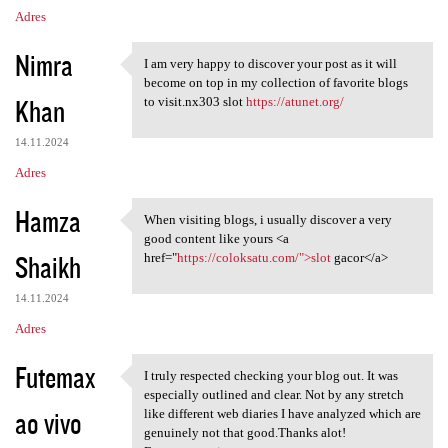
Adres
Nimra
I am very happy to discover your post as it will
I am very happy to discover
become on top in my collection of favorite blogs
Khan
to visit.nx303 slot
https://atunet.org/
14.11.2024
Adres
Hamza
When visiting blogs, i usually discover a very
When visiting blogs, i
good content like yours <a
Shaikh
href="
https://coloksatu.com/">slot
gacor</a>
14.11.2024
Adres
Futemax
I truly respected checking your blog out. It was
I truly respected checking
especially outlined and clear. Not by any stretch
ao vivo
like different web diaries I have analyzed which are
genuinely not that good.Thanks alot!