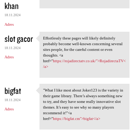
khan
18.11.2024
Adres
slot gacor
Effortlessly these pages will likely definitely
Effortlessly these pages will
probably become well-known concerning several
18.11.2024
sites people, for the careful content or even
thoughts. <a
Adres
href="
https://rojadirectatv.co.uk/">RojadirectaTV<
/a>
bigfat
"What I like most about Joker123 is the variety in
"What I like most about
their game library. There’s always something new
18.11.2024
to try, and they have some really innovative slot
themes. It’s easy to see why so many players
Adres
recommend it!"<a
href="
https://bigfat.cm">bigfat</a>