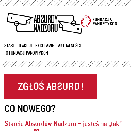
Przejdź
do
treści
START
O AKCJI
REGULAMIN
AKTUALNOŚCI
O FUNDACJI PANOPTYKON
CO NOWEGO?
Starcie Absurdów Nadzoru – jesteś na „tak”