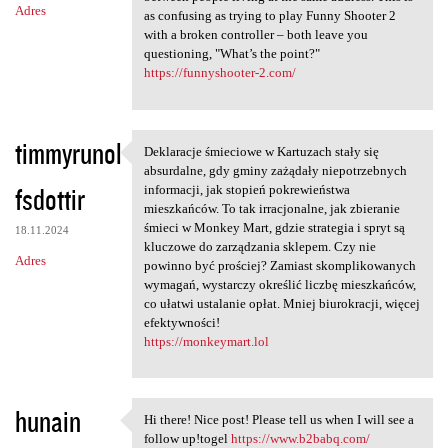
Adres
as confusing as trying to play Funny Shooter 2
with a broken controller – both leave you
questioning, "What’s the point?"
https://funnyshooter-2.com/
timmyrunol
Deklaracje śmieciowe w Kartuzach stały się
Deklaracje śmieciowe w
absurdalne, gdy gminy zażądały niepotrzebnych
fsdottir
informacji, jak stopień pokrewieństwa
mieszkańców. To tak irracjonalne, jak zbieranie
śmieci w Monkey Mart, gdzie strategia i spryt są
18.11.2024
kluczowe do zarządzania sklepem. Czy nie
Adres
powinno być prościej? Zamiast skomplikowanych
wymagań, wystarczy określić liczbę mieszkańców,
co ułatwi ustalanie opłat. Mniej biurokracji, więcej
efektywności!
https://monkeymart.lol
hunain
Hi there! Nice post! Please tell us when I will see a
Hi there! Nice post! Please
follow up!togel
https://www.b2babq.com/