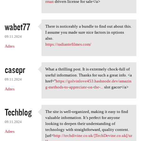
rman
drivers license for sale</a>
wabet77
There is noticeably a bundle to find out about this.
There is noticeably a bundle
I assume you made sure nice factors in options
09.11.2024
also.
https://radiantefilmes.com/
Adres
casepr
What a thrilling post. It is extremely chock-full of
What a thrilling post. It is
useful information. Thanks for such a great info. <a
09.11.2024
href="
https://golvinlove453.hashnode.dev/amazin
g-methods-to-appreciate-on-the-...
slot gacor</a>
Adres
Techblog
The site is well-organized, making it easy to find
The site is well-organized,
valuable information. It’s perfect for anyone
09.11.2024
looking to deepen their understanding of
technology with straightforward, quality content.
Adres
[url=
http://techdivine.co.uk/]TechDevine.co.uk[/ur