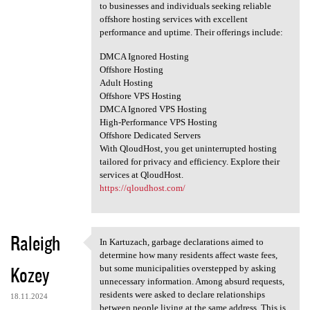
to businesses and individuals seeking reliable
offshore hosting services with excellent
performance and uptime. Their offerings include:
DMCA Ignored Hosting
Offshore Hosting
Adult Hosting
Offshore VPS Hosting
DMCA Ignored VPS Hosting
High-Performance VPS Hosting
Offshore Dedicated Servers
With QloudHost, you get uninterrupted hosting
tailored for privacy and efficiency. Explore their
services at QloudHost.
https://qloudhost.com/
Raleigh
In Kartuzach, garbage declarations aimed to
In Kartuzach, garbage
determine how many residents affect waste fees,
Kozey
but some municipalities overstepped by asking
unnecessary information. Among absurd requests,
residents were asked to declare relationships
18.11.2024
between people living at the same address. This is