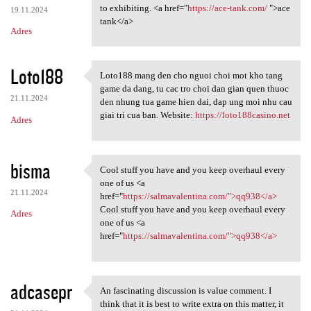
to exhibiting. <a href="
https://ace-tank.com/
">ace
19.11.2024
tank</a>
Adres
Loto188
Loto188 mang den cho nguoi choi mot kho tang
Loto188 mang den cho nguoi
game da dang, tu cac tro choi dan gian quen thuoc
21.11.2024
den nhung tua game hien dai, dap ung moi nhu cau
giai tri cua ban. Website:
https://loto188casino.net
Adres
bisma
Cool stuff you have and you keep overhaul every
Cool stuff you have and you
one of us <a
21.11.2024
href="
https://salmavalentina.com/">qq938</a>
Cool stuff you have and you keep overhaul every
Adres
one of us <a
href="
https://salmavalentina.com/">qq938</a>
adcasepr
An fascinating discussion is value comment. I
An fascinating discussion is
think that it is best to write extra on this matter, it