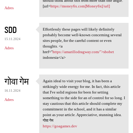
should think about this from more than one angle.
[url=
https://money6x.com]Money6x[/url]
Adres
SDD
Effortlessly these pages will likely definitely
Effortlessly these pages will
probably become well-known concerning several
15.11.2024
sites people, for the careful content or even
thoughts. <a
Adres
href="
https://amarillodragway.com/">sbobet
indonesia</a>
गोवा गेम
Again ideal to visit your blog, it has been a
Again ideal to visit your
strikingly wide energy for me. In fact, this article
16.11.2024
that I've solid regions for been for setting
something to the side for an of control for so long. I
Adres
stay cautious that this article should complete my
commitment in the school, and it has a similar
point as your article. Appreciative, stunning idea.
गोवा गेम
https://goagames.dev