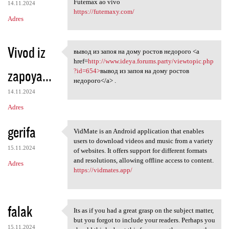
Futemax ao vivo
14.11.2024
https://futemaxy.com/
Adres
Vivod iz
вывод из запоя на дому ростов недорого <a
вывод из запоя на дому ростов
href=
http://www.ideya.forums.party/viewtopic.php
zapoya...
?id=654>
вывод из запоя на дому ростов
недорого</a> .
14.11.2024
Adres
gerifa
VidMate is an Android application that enables
VidMate is an Android
users to download videos and music from a variety
15.11.2024
of websites. It offers support for different formats
and resolutions, allowing offline access to content.
Adres
https://vidmates.app/
falak
Its as if you had a great grasp on the subject matter,
Its as if you had a great
but you forgot to include your readers. Perhaps you
15.11.2024