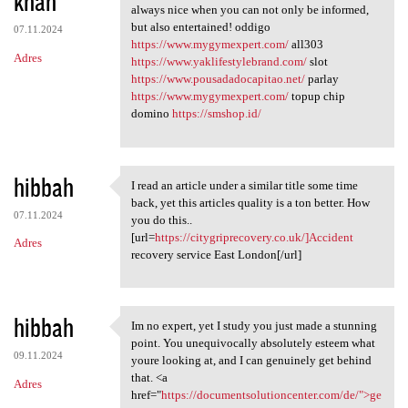
khan
m
always nice when you can not only be informed,
e
but also entertained! oddigo
07.11.2024
n
https://www.mygymexpert.com/
all303
Adres
https://www.yaklifestylebrand.com/
slot
t
https://www.pousadadocapitao.net/
parlay
a
https://www.mygymexpert.com/
topup chip
domino
https://smshop.id/
r
z
e
hibbah
I read an article under a similar title some time
I read an article under a
back, yet this articles quality is a ton better. How
07.11.2024
you do this..
[url=
https://citygriprecovery.co.uk/]Accident
Adres
recovery service East London[/url]
hibbah
Im no expert, yet I study you just made a stunning
Im no expert, yet I study you
point. You unequivocally absolutely esteem what
09.11.2024
youre looking at, and I can genuinely get behind
that. <a
Adres
href="
https://documentsolutioncenter.com/de/">ge