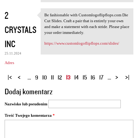
2
Be fashionable with Customlogoflipflops.com Die
Be fashionable with
Cut Slides. Craft a pair that is entirely your own
CRYSTALS
and make a statement with each stride. Please place
your order immediately.
INC
https://www.customlogoflipflops.com/slides/
25.11.2024
Adres
S
…
9
10
11
12
13
14
15
16
17
…
t
Dodaj komentarz
r
o
Nazwisko lub pseudonim
n
y
Treść Twojego komentarza
*