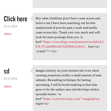
Click here
Hey what a brilliant post I have come across and
Hey what a brilliant post I
believe me I have been searching out for this
25.11.2024
similar kind of post for past a week and hardly
came across this. Thank you very much and will
Adres
look for more postings from you.<a
href="
https://www.diigo.com/item/note/axuk0/ek5
6?k=f7cda6f46c29c32f5666a3c9e21...
here</a>
<a href=""></a>
sd
Images entirely on your internet site even when
Images entirely on your
creating awareness swiftly a small amount of sum
25.11.2024
submits. Rewarding technique for lasting
upcoming, I will be book-marking at that time
Adres
grow to be the surface area end develops inches
upwards inches. <a
href="
https://screvencounty.com/">tangandewa
login</a>