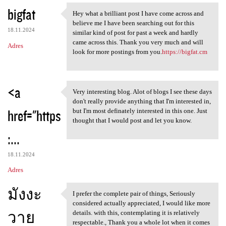
bigfat
Hey what a brilliant post I have come across and
Hey what a brilliant post I
believe me I have been searching out for this
18.11.2024
similar kind of post for past a week and hardly
came across this. Thank you very much and will
Adres
look for more postings from you.
https://bigfat.cm
<a
Very interesting blog. Alot of blogs I see these days
Very interesting blog. Alot
don't really provide anything that I'm interested in,
href="https
but I'm most definately interested in this one. Just
thought that I would post and let you know.
:...
18.11.2024
Adres
มังงะ
I prefer the complete pair of things, Seriously
I prefer the complete pair of
considered actually appreciated, I would like more
วาย
details. with this, contemplating it is relatively
respectable., Thank you a whole lot when it comes