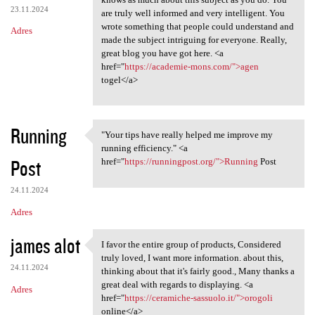
23.11.2024
are truly well informed and very intelligent. You
wrote something that people could understand and
Adres
made the subject intriguing for everyone. Really,
great blog you have got here. <a
href="
https://academie-mons.com/">agen
togel</a>
Running
"Your tips have really helped me improve my
"Your tips have really helped
running efficiency." <a
Post
href="
https://runningpost.org/">Running
Post
24.11.2024
Adres
james alot
I favor the entire group of products, Considered
I favor the entire group of
truly loved, I want more information. about this,
24.11.2024
thinking about that it's fairly good., Many thanks a
great deal with regards to displaying. <a
Adres
href="
https://ceramiche-sassuolo.it/">orogoli
online</a>