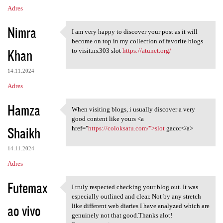
Adres
Nimra
I am very happy to discover your post as it will
I am very happy to discover
become on top in my collection of favorite blogs
Khan
to visit.nx303 slot
https://atunet.org/
14.11.2024
Adres
Hamza
When visiting blogs, i usually discover a very
When visiting blogs, i
good content like yours <a
Shaikh
href="
https://coloksatu.com/">slot
gacor</a>
14.11.2024
Adres
Futemax
I truly respected checking your blog out. It was
I truly respected checking
especially outlined and clear. Not by any stretch
ao vivo
like different web diaries I have analyzed which are
genuinely not that good.Thanks alot!