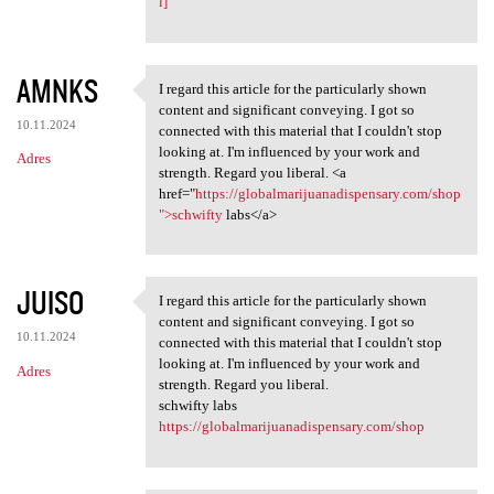
l]
AMNKS
I regard this article for the particularly shown
I regard this article for the
content and significant conveying. I got so
10.11.2024
connected with this material that I couldn't stop
looking at. I'm influenced by your work and
Adres
strength. Regard you liberal. <a
href="
https://globalmarijuanadispensary.com/shop
">schwifty
labs</a>
JUISO
I regard this article for the particularly shown
I regard this article for the
content and significant conveying. I got so
10.11.2024
connected with this material that I couldn't stop
looking at. I'm influenced by your work and
Adres
strength. Regard you liberal.
schwifty labs
https://globalmarijuanadispensary.com/shop