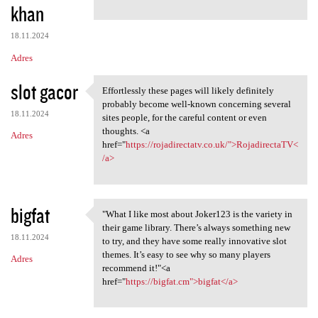
khan
18.11.2024
Adres
slot gacor
Effortlessly these pages will likely definitely
Effortlessly these pages will
probably become well-known concerning several
18.11.2024
sites people, for the careful content or even
thoughts. <a
Adres
href="
https://rojadirectatv.co.uk/">RojadirectaTV<
/a>
bigfat
"What I like most about Joker123 is the variety in
"What I like most about
their game library. There’s always something new
18.11.2024
to try, and they have some really innovative slot
themes. It’s easy to see why so many players
Adres
recommend it!"<a
href="
https://bigfat.cm">bigfat</a>