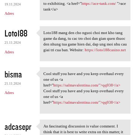
to exhibiting. <a href="
https://ace-tank.com/
">ace
19.11.2024
tank</a>
Adres
Loto188
Loto188 mang den cho nguoi choi mot kho tang
Loto188 mang den cho nguoi
game da dang, tu cac tro choi dan gian quen thuoc
21.11.2024
den nhung tua game hien dai, dap ung moi nhu cau
giai tri cua ban. Website:
https://loto188casino.net
Adres
bisma
Cool stuff you have and you keep overhaul every
Cool stuff you have and you
one of us <a
21.11.2024
href="
https://salmavalentina.com/">qq938</a>
Cool stuff you have and you keep overhaul every
Adres
one of us <a
href="
https://salmavalentina.com/">qq938</a>
adcasepr
An fascinating discussion is value comment. I
An fascinating discussion is
think that it is best to write extra on this matter, it