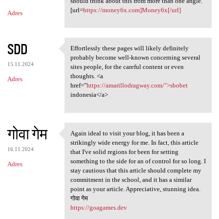
should think about this from more than one angle.
[url=
https://money6x.com]Money6x[/url]
Adres
SDD
Effortlessly these pages will likely definitely
Effortlessly these pages will
probably become well-known concerning several
15.11.2024
sites people, for the careful content or even
thoughts. <a
Adres
href="
https://amarillodragway.com/">sbobet
indonesia</a>
गोवा गेम
Again ideal to visit your blog, it has been a
Again ideal to visit your
strikingly wide energy for me. In fact, this article
16.11.2024
that I've solid regions for been for setting
something to the side for an of control for so long. I
Adres
stay cautious that this article should complete my
commitment in the school, and it has a similar
point as your article. Appreciative, stunning idea.
गोवा गेम
https://goagames.dev