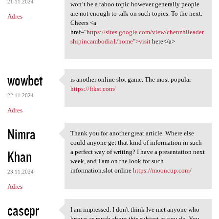
21.11.2024
won’t be a taboo topic however generally people
are not enough to talk on such topics. To the next.
Adres
Cheers <a
href="
https://sites.google.com/view/chenzhileader
shipincambodia1/home">visit
here</a>
wowbet
is another online slot game. The most popular
is another online slot game.
https://ftkst.com/
22.11.2024
Adres
Nimra
Thank you for another great article. Where else
Thank you for another great
could anyone get that kind of information in such
Khan
a perfect way of writing? I have a presentation next
week, and I am on the look for such
information.slot online
https://mooncup.com/
23.11.2024
Adres
casepr
I am impressed. I don't think Ive met anyone who
I am impressed. I don't think
knows as much about this subject as you do. You