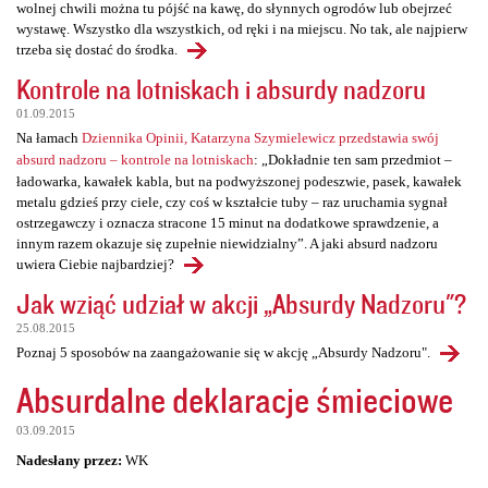
wolnej chwili można tu pójść na kawę, do słynnych ogrodów lub obejrzeć
wystawę. Wszystko dla wszystkich, od ręki i na miejscu. No tak, ale najpierw
trzeba się dostać do środka.
Kontrole na lotniskach i absurdy nadzoru
01.09.2015
Na łamach
Dziennika Opinii, Katarzyna Szymielewicz przedstawia swój
absurd nadzoru – kontrole na lotniskach
: „Dokładnie ten sam przedmiot –
ładowarka, kawałek kabla, but na podwyższonej podeszwie, pasek, kawałek
metalu gdzieś przy ciele, czy coś w kształcie tuby – raz uruchamia sygnał
ostrzegawczy i oznacza stracone 15 minut na dodatkowe sprawdzenie, a
innym razem okazuje się zupełnie niewidzialny”. A jaki absurd nadzoru
uwiera Ciebie najbardziej?
Jak wziąć udział w akcji „Absurdy Nadzoru"?
25.08.2015
Poznaj 5 sposobów na zaangażowanie się w akcję „Absurdy Nadzoru".
Absurdalne deklaracje śmieciowe
03.09.2015
Nadesłany przez:
WK