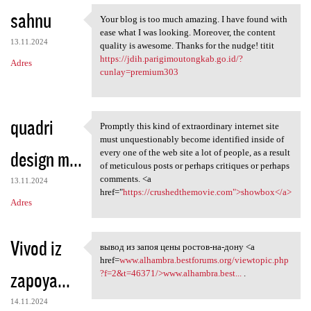
sahnu
Your blog is too much amazing. I have found with
Your blog is too much amazing
ease what I was looking. Moreover, the content
13.11.2024
quality is awesome. Thanks for the nudge! titit
https://jdih.parigimoutongkab.go.id/?
Adres
cunlay=premium303
quadri
Promptly this kind of extraordinary internet site
Promptly this kind of
must unquestionably become identified inside of
design m...
every one of the web site a lot of people, as a result
of meticulous posts or perhaps critiques or perhaps
comments. <a
13.11.2024
href="
https://crushedthemovie.com">showbox</a>
Adres
Vivod iz
вывод из запоя цены ростов-на-дону <a
вывод из запоя цены ростов-на
href=
www.alhambra.bestforums.org/viewtopic.php
zapoya...
?f=2&t=46371/>www.alhambra.best...
.
14.11.2024