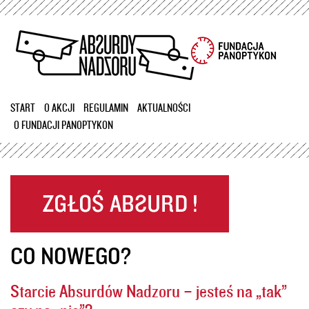
Przejdź
do
treści
START
O AKCJI
REGULAMIN
AKTUALNOŚCI
O FUNDACJI PANOPTYKON
CO NOWEGO?
Starcie Absurdów Nadzoru – jesteś na „tak”