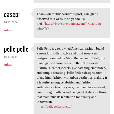
casepr
Thankyou for this wondrous post, I am glad I
Thankyou for this wondrous
observed this website on yahoo. <a
16.11.2024
href="
https://braveoverperfect.com/">mahjong
wins</a>
Adres
pelle pelle
Pelle Pelle is a renowned American fashion brand
Pelle Pelle is a renowned
known for its distinctive and bold streetwear
16.11.2024
designs. Founded by Marc Buchanan in 1978, the
brand gained prominence in the 1990s for its
Adres
luxurious leather jackets, eye-catching embroidery,
and unique detailing. Pelle Pelle’s designs often
blend high fashion with urban aesthetics, making it
a favorite among celebrities and fashion
enthusiasts. Over the years, the brand has evolved,
continuing to offer a wide range of stylish clothing
that maintains its reputation for quality and
innovation.
https://pellepellestore.to/