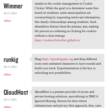
Wimmer
similar to the cookie management in Cookie
Clicker. While the goal is to determine waste fees
based on residents, some municipalities are
18.11.2024
overreaching by requesting irrelevant information,
Adres
like family relationships among residents. Such
absurdities distract from the primary aim, making
the process as confusing as clicking for cookies
without a clear strategy.
https://cookieclickerfree.github.io/
runkig
Drag
https://sprunkigame.org
and drop different
Drag https://sprunkigame.org
icons onto animated characters to layer sounds and
18.11.2024
build your track. Experimentation is the key to
unlocking new possibilities.
Adres
QloudHost
QloudHost is a premier provider of secure and
QloudHost is a premier
private hosting solutions, specializing in DMCA
18.11.2024
Ignored Hosting. Known for their robust
infrastructure and privacy-first approach, they cater
Adres