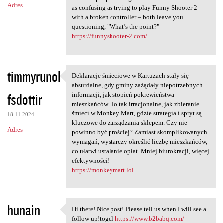
Adres
as confusing as trying to play Funny Shooter 2
with a broken controller – both leave you
questioning, "What’s the point?"
https://funnyshooter-2.com/
timmyrunol
Deklaracje śmieciowe w Kartuzach stały się
Deklaracje śmieciowe w
absurdalne, gdy gminy zażądały niepotrzebnych
fsdottir
informacji, jak stopień pokrewieństwa
mieszkańców. To tak irracjonalne, jak zbieranie
śmieci w Monkey Mart, gdzie strategia i spryt są
18.11.2024
kluczowe do zarządzania sklepem. Czy nie
Adres
powinno być prościej? Zamiast skomplikowanych
wymagań, wystarczy określić liczbę mieszkańców,
co ułatwi ustalanie opłat. Mniej biurokracji, więcej
efektywności!
https://monkeymart.lol
hunain
Hi there! Nice post! Please tell us when I will see a
Hi there! Nice post! Please
follow up!togel
https://www.b2babq.com/