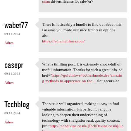
rman
drivers license for sale</a>
wabet77
There is noticeably a bundle to find out about this.
There is noticeably a bundle
I assume you made sure nice factors in options
09.11.2024
also.
https://radiantefilmes.com/
Adres
casepr
What a thrilling post. It is extremely chock-full of
What a thrilling post. It is
useful information. Thanks for such a great info. <a
09.11.2024
href="
https://golvinlove453.hashnode.dev/amazin
g-methods-to-appreciate-on-the-...
slot gacor</a>
Adres
Techblog
The site is well-organized, making it easy to find
The site is well-organized,
valuable information. It’s perfect for anyone
09.11.2024
looking to deepen their understanding of
technology with straightforward, quality content.
Adres
[url=
http://techdivine.co.uk/]TechDevine.co.uk[/ur