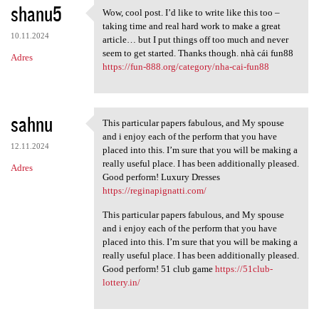
shanu5
Wow, cool post. I’d like to write like this too –
Wow, cool post. I’d like to
taking time and real hard work to make a great
10.11.2024
article… but I put things off too much and never
seem to get started. Thanks though. nhà cái fun88
Adres
https://fun-888.org/category/nha-cai-fun88
sahnu
This particular papers fabulous, and My spouse
This particular papers
and i enjoy each of the perform that you have
12.11.2024
placed into this. I’m sure that you will be making a
really useful place. I has been additionally pleased.
Adres
Good perform! Luxury Dresses
https://reginapignatti.com/
This particular papers fabulous, and My spouse
and i enjoy each of the perform that you have
placed into this. I’m sure that you will be making a
really useful place. I has been additionally pleased.
Good perform! 51 club game
https://51club-
lottery.in/