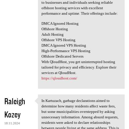
to businesses and individuals seeking reliable
offshore hosting services with excellent
performance and uptime. Their offerings include:
DMCA Ignored Hosting
Offshore Hosting
Adult Hosting
Offshore VPS Hosting
DMCA Ignored VPS Hosting
High-Performance VPS Hosting
Offshore Dedicated Servers
With QloudHost, you get uninterrupted hosting
tailored for privacy and efficiency. Explore their
services at QloudHost.
https://qloudhost.com/
Raleigh
In Kartuzach, garbage declarations aimed to
In Kartuzach, garbage
determine how many residents affect waste fees,
Kozey
but some municipalities overstepped by asking
unnecessary information. Among absurd requests,
residents were asked to declare relationships
18.11.2024
between people living at the same address. This is