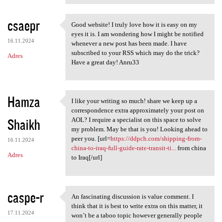
csaepr
Good website! I truly love how it is easy on my
Good website! I truly love
eyes it is. I am wondering how I might be notified
16.11.2024
whenever a new post has been made. I have
subscribed to your RSS which may do the trick?
Adres
Have a great day! Anru33
Hamza
I like your writing so much! share we keep up a
I like your writing so much!
correspondence extra approximately your post on
Shaikh
AOL? I require a specialist on this space to solve
my problem. May be that is you! Looking ahead to
peer you. [url=
https://ddpch.com/shipping-from-
16.11.2024
china-to-iraq-full-guide-rate-transit-ti...
from china
Adres
to Iraq[/url]
caspe-r
An fascinating discussion is value comment. I
An fascinating discussion is
think that it is best to write extra on this matter, it
17.11.2024
won’t be a taboo topic however generally people