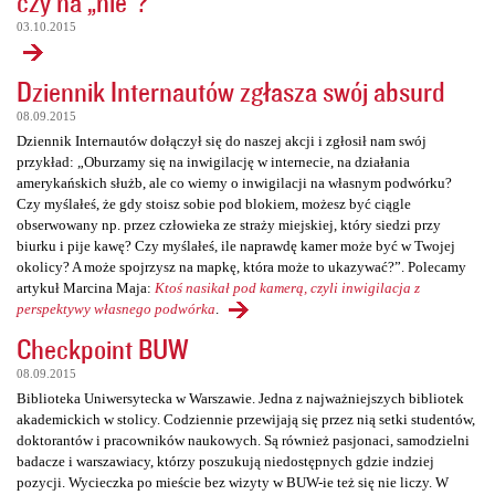
czy na „nie”?
03.10.2015
Dziennik Internautów zgłasza swój absurd
08.09.2015
Dziennik Internautów dołączył się do naszej akcji i zgłosił nam swój
przykład: „Oburzamy się na inwigilację w internecie, na działania
amerykańskich służb, ale co wiemy o inwigilacji na własnym podwórku?
Czy myślałeś, że gdy stoisz sobie pod blokiem, możesz być ciągle
obserwowany np. przez człowieka ze straży miejskiej, który siedzi przy
biurku i pije kawę? Czy myślałeś, ile naprawdę kamer może być w Twojej
okolicy? A może spojrzysz na mapkę, która może to ukazywać?”. Polecamy
artykuł Marcina Maja:
Ktoś nasikał pod kamerą, czyli inwigilacja z
perspektywy własnego podwórka
.
Checkpoint BUW
08.09.2015
Biblioteka Uniwersytecka w Warszawie. Jedna z najważniejszych bibliotek
akademickich w stolicy. Codziennie przewijają się przez nią setki studentów,
doktorantów i pracowników naukowych. Są również pasjonaci, samodzielni
badacze i warszawiacy, którzy poszukują niedostępnych gdzie indziej
pozycji. Wycieczka po mieście bez wizyty w BUW-ie też się nie liczy. W