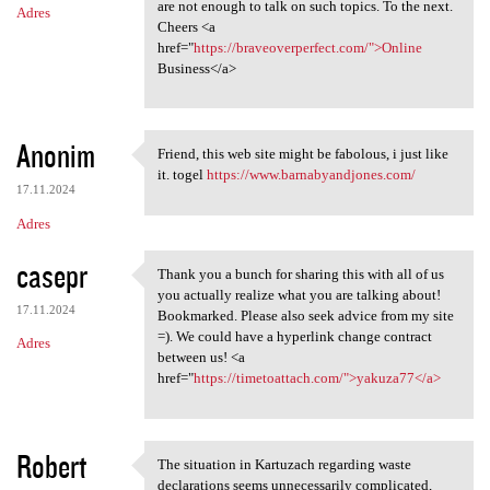
are not enough to talk on such topics. To the next.
Adres
Cheers <a
href="
https://braveoverperfect.com/">Online
Business</a>
Anonim
Friend, this web site might be fabolous, i just like
Friend, this web site might
it. togel
https://www.barnabyandjones.com/
17.11.2024
Adres
casepr
Thank you a bunch for sharing this with all of us
Thank you a bunch for sharing
you actually realize what you are talking about!
17.11.2024
Bookmarked. Please also seek advice from my site
=). We could have a hyperlink change contract
Adres
between us! <a
href="
https://timetoattach.com/">yakuza77</a>
Robert
The situation in Kartuzach regarding waste
The situation in Kartuzach
declarations seems unnecessarily complicated,