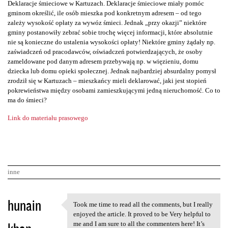
Deklaracje śmieciowe w Kartuzach. Deklaracje śmieciowe miały pomóc
gminom określić, ile osób mieszka pod konkretnym adresem – od tego
zależy wysokość opłaty za wywóz śmieci. Jednak „przy okazji” niektóre
gminy postanowiły zebrać sobie trochę więcej informacji, które absolutnie
nie są konieczne do ustalenia wysokości opłaty! Niektóre gminy żądały np.
zaświadczeń od pracodawców, oświadczeń potwierdzających, że osoby
zameldowane pod danym adresem przebywają np. w więzieniu, domu
dziecka lub domu opieki społecznej. Jednak najbardziej absurdalny pomysł
zrodził się w Kartuzach – mieszkańcy mieli deklarować, jaki jest stopień
pokrewieństwa między osobami zamieszkującymi jedną nieruchomość. Co to
ma do śmieci?
Link do materiału prasowego
inne
K
hunain
Took me time to read all the comments, but I really
Took me time to read all the
o
enjoyed the article. It proved to be Very helpful to
me and I am sure to all the commenters here! It’s