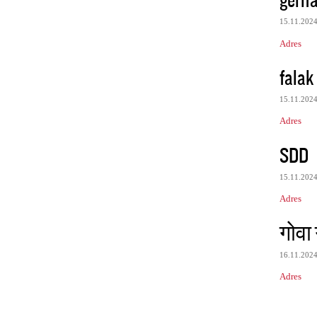
15.11.202
Adres
falak
15.11.202
Adres
SDD
15.11.202
Adres
गोवा 
16.11.202
Adres