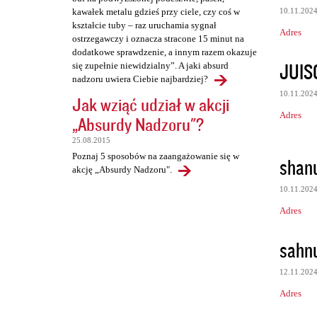
10.11.202
kawałek metalu gdzieś przy ciele, czy coś w
kształcie tuby – raz uruchamia sygnał
Adres
ostrzegawczy i oznacza stracone 15 minut na
dodatkowe sprawdzenie, a innym razem okazuje
JUIS
się zupełnie niewidzialny”. A jaki absurd
nadzoru uwiera Ciebie najbardziej?
10.11.202
Jak wziąć udział w akcji
Adres
„Absurdy Nadzoru"?
25.08.2015
Poznaj 5 sposobów na zaangażowanie się w
shan
akcję „Absurdy Nadzoru".
10.11.202
Adres
sahn
12.11.202
Adres