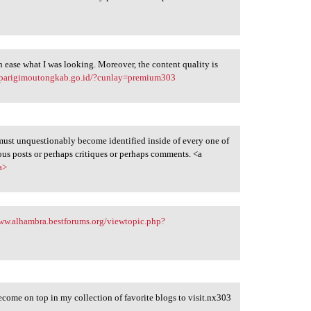
 ease what I was looking. Moreover, the content quality is
h.parigimoutongkab.go.id/?cunlay=premium303
 must unquestionably become identified inside of every one of
ulous posts or perhaps critiques or perhaps comments. <a
a>
ww.alhambra.bestforums.org/viewtopic.php?
become on top in my collection of favorite blogs to visit.nx303