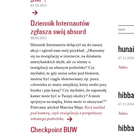
03.10.2015
Dziennik Internautów
zgłasza swój absurd
inne
08.09.2015
K
Dziennik Internautów dołączył się do naszej
huna
akcji i zgłosił nam swój przykład: „Oburzamy
o
się na inwigilację w internecie, na działania
07.11.202
m
amerykańskich służb, ale co wiemy o
Adres
inwigilacji na własnym podwórku? Czy
e
myślałeś, że gdy stoisz sobie pod blokiem,
n
możesz być ciągle obserwowany np. przez
człowieka ze straży miejskiej, który siedzi przy
t
biurku i pije kawę? Czy myślałeś, ile naprawdę
hibb
a
kamer może być w Twojej okolicy? A może
r
spojrzysz na mapkę, która może to ukazywać?”.
07.11.202
Polecamy artykuł Marcina Maja:
Ktoś nasikał
z
pod kamerą, czyli inwigilacja z perspektywy
Adres
e
własnego podwórka
.
hibb
Checkpoint BUW