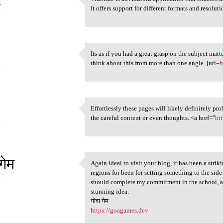
VidMate is an Android
It offers support for different formats and resolut
4
Its as if you had a great grasp on the subject mat
Its as if you had a great
think about this from more than one angle. [url=
h
4
Effortlessly these pages will likely definitely p
Effortlessly these pages will
the careful content or even thoughts. <a href="
ht
4
गेम
Again ideal to visit your blog, it has been a striki
Again ideal to visit your
regions for been for setting something to the side f
4
should complete my commitment in the school, and 
stunning idea.
गोवा गेम
https://goagames.dev