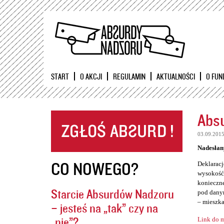
START
O AKCJI
REGULAMIN
AKTUALNOŚCI
O FUN
Absu
03.09.201
Nadesłan
CO NOWEGO?
Deklaracj
wysokość 
konieczne
Starcie Absurdów Nadzoru
pod danym
– mieszka
– jesteś na „tak” czy na
„nie”?
Link do m