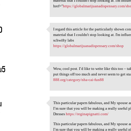
material that I couldn't stop looking at. I'm infl
4
href="
https://globalmarijuanadispensary.com/sh
O
I regard this article for the particularly shown c
I regard this article for the
material that I couldn't stop looking at. I'm infl
4
schwifty labs
https://globalmarijuanadispensary.com/shop
u5
Wow, cool post. I’d like to write like this too – 
Wow, cool post. I’d like to
put things off too much and never seem to get st
4
888.org/category/nha-cai-fun88
u
This particular papers fabulous, and My spouse an
This particular papers
I’m sure that you will be making a really useful 
4
Dresses
https://reginapignatti.com/
This particular papers fabulous, and My spouse an
I’m sure that you will be making a really useful 