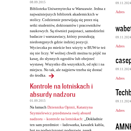
08.09.2015
09.11.202
Biblioteka Uniwersytecka w Warszawie. Jedna z
Adres
najważniejszych bibliotek akademickich w
stolicy. Codziennie przewijają się przez nią
wabe
setki studentów, doktorantów i pracowników
naukowych. Są również pasjonaci, samodzielni
badacze i warszawiacy, którzy poszukują
09.11.202
niedostępnych gdzie indziej pozycji.
Adres
Wycieczka po mieście bez wizyty w BUW-ie też
się nie liczy. W wolnej chwili można tu pójść na
case
kawę, do słynnych ogrodów lub obejrzeć
wystawę. Wszystko dla wszystkich, od ręki i na
09.11.202
miejscu. No tak, ale najpierw trzeba się dostać
do środka.
Adres
Kontrole na lotniskach i
Techb
absurdy nadzoru
01.09.2015
09.11.202
Na łamach
Dziennika Opinii, Katarzyna
Adres
Szymielewicz przedstawia swój absurd
nadzoru – kontrole na lotniskach
: „Dokładnie
AMN
ten sam przedmiot – ładowarka, kawałek kabla,
but na podwyższonej podeszwie, pasek,