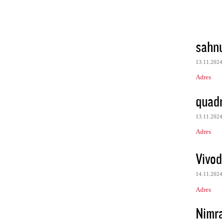
sahn
13.11.202
Adres
quadr
13.11.202
Adres
Vivod
14.11.202
Adres
Nimr