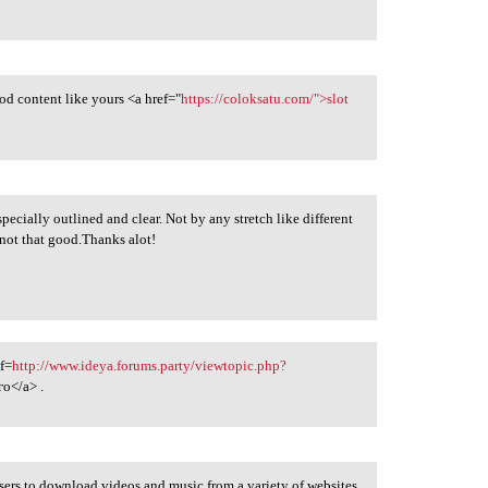
od content like yours <a href="
https://coloksatu.com/">slot
specially outlined and clear. Not by any stretch like different
not that good.Thanks alot!
f=
http://www.ideya.forums.party/viewtopic.php?
о</a> .
sers to download videos and music from a variety of websites.