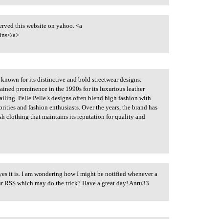
erved this website on yahoo. <a
ins</a>
known for its distinctive and bold streetwear designs.
ned prominence in the 1990s for its luxurious leather
iling. Pelle Pelle’s designs often blend high fashion with
rities and fashion enthusiasts. Over the years, the brand has
sh clothing that maintains its reputation for quality and
yes it is. I am wondering how I might be notified whenever a
ur RSS which may do the trick? Have a great day! Anru33