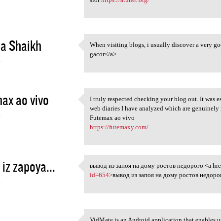
4
a Shaikh
When visiting blogs, i usually discover a very go
When visiting blogs, i
gacor</a>
4
ax ao vivo
I truly respected checking your blog out. It was e
I truly respected checking
web diaries I have analyzed which are genuinely 
4
Futemax ao vivo
https://futemaxy.com/
 iz zapoya...
вывод из запоя на дому ростов недорого <a hre
вывод из запоя на дому ростов
id=654>
вывод из запоя на дому ростов недорог
4
a
VidMate is an Android application that enables u