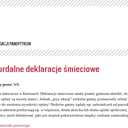
Przejdź
do
treści
DACJI PANOPTYKON
rdalne deklaracje śmieciowe
5
y przez:
WK
e śmieciowe w Kartuzach. Deklaracje śmieciowe miały pomóc gminom określić, il
opłaty za wywóz śmieci. Jednak „przy okazji” niektóre gminy postanowiły zebrać so
 do ustalenia wysokości opłaty! Niektóre gminy żądały np. zaświadczeń od prac
 adresem przebywają np. w więzieniu, domu dziecka lub domu opieki społecznej. 
ńcy mieli deklarować, jaki jest stopień pokrewieństwa między osobami zamieszku
ateriału prasowego