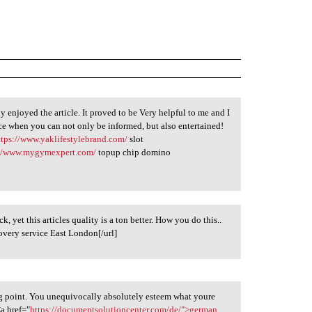
y enjoyed the article. It proved to be Very helpful to me and I
ice when you can not only be informed, but also entertained!
ttps://www.yaklifestylebrand.com/
slot
://www.mygymexpert.com/
topup chip domino
ck, yet this articles quality is a ton better. How you do this..
overy service East London[/url]
ng point. You unequivocally absolutely esteem what youre
<a href="
https://documentsolutioncenter.com/de/">german