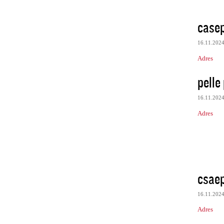
case
16.11.202
Adres
pelle 
16.11.202
Adres
csae
16.11.202
Adres