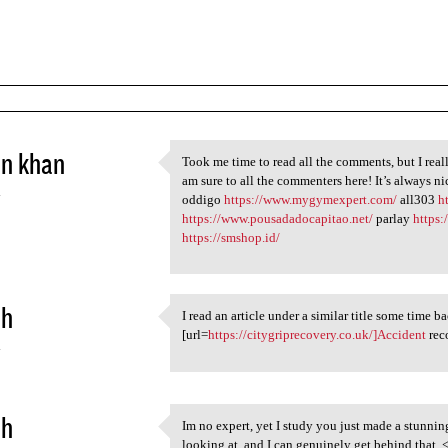
in khan
Took me time to read all the comments, but I reall
Took me time to read all the
am sure to all the commenters here! It’s always n
4
oddigo
https://www.mygymexpert.com/
all303
h
https://www.pousadadocapitao.net/
parlay
https
https://smshop.id/
ah
I read an article under a similar title some time ba
I read an article under a
[url=
https://citygriprecovery.co.uk/]Accident
rec
4
ah
Im no expert, yet I study you just made a stunni
Im no expert, yet I study you
looking at, and I can genuinely get behind that. 