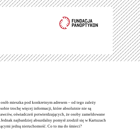
e osób mieszka pod konkretnym adresem – od tego zależy
bie trochę więcej informacji, które absolutnie nie są
odawców, oświadczeń potwierdzających, że osoby zameldowane
Jednak najbardziej absurdalny pomysł zrodził się w Kartuzach
jącymi jedną nieruchomość. Co to ma do śmieci?