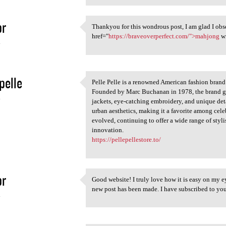
pr
Thankyou for this wondrous post, I am glad I obs
Thankyou for this wondrous
href="
https://braveoverperfect.com/">mahjong
w
4
pelle
Pelle Pelle is a renowned American fashion brand 
Pelle Pelle is a renowned
Founded by Marc Buchanan in 1978, the brand gai
4
jackets, eye-catching embroidery, and unique deta
urban aesthetics, making it a favorite among celeb
evolved, continuing to offer a wide range of styli
innovation.
https://pellepellestore.to/
pr
Good website! I truly love how it is easy on my e
Good website! I truly love
new post has been made. I have subscribed to yo
4