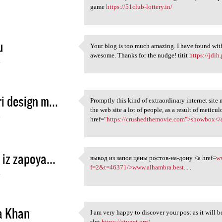
game
https://51club-lottery.in/
u
Your blog is too much amazing. I have found with
Your blog is too much amazing
awesome. Thanks for the nudge! titit
https://jdi
4
i design m...
Promptly this kind of extraordinary internet site
Promptly this kind of
the web site a lot of people, as a result of metic
4
href="
https://crushedthemovie.com">showbox</
 iz zapoya...
вывод из запоя цены ростов-на-дону <a href=
w
вывод из запоя цены ростов-на
f=2&t=46371/>www.alhambra.best...
.
4
a Khan
I am very happy to discover your post as it will 
I am very happy to discover
slot
https://atunet.org/