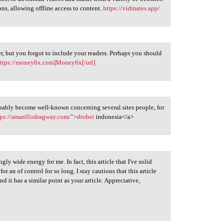
ions, allowing offline access to content.
https://vidmates.app/
ter, but you forgot to include your readers. Perhaps you should
ttps://money6x.com]Money6x[/url]
robably become well-known concerning several sites people, for
tps://amarillodragway.com/">sbobet
indonesia</a>
ngly wide energy for me. In fact, this article that I've solid
or an of control for so long. I stay cautious that this article
it has a similar point as your article. Appreciative,