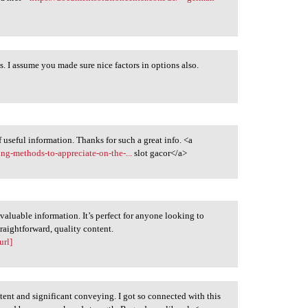
s. I assume you made sure nice factors in options also.
f useful information. Thanks for such a great info. <a
g-methods-to-appreciate-on-the-...
slot gacor</a>
 valuable information. It’s perfect for anyone looking to
raightforward, quality content.
url]
ontent and significant conveying. I got so connected with this