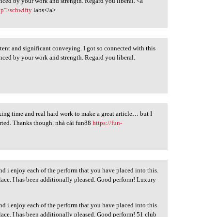
uenced by your work and strength. Regard you liberal. <a
op">schwifty
labs</a>
ontent and significant conveying. I got so connected with this
uenced by your work and strength. Regard you liberal.
taking time and real hard work to make a great article… but I
arted. Thanks though. nhà cái fun88
https://fun-
d i enjoy each of the perform that you have placed into this.
place. I has been additionally pleased. Good perform! Luxury
d i enjoy each of the perform that you have placed into this.
place. I has been additionally pleased. Good perform! 51 club