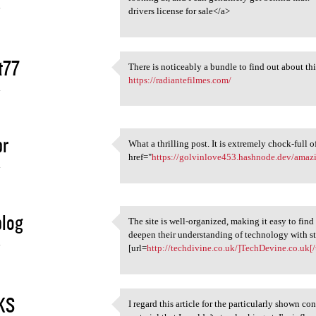
4
drivers license for sale</a>
t77
There is noticeably a bundle to find out about thi
There is noticeably a bundle
https://radiantefilmes.com/
4
pr
What a thrilling post. It is extremely chock-full o
What a thrilling post. It is
href="
https://golvinlove453.hashnode.dev/amazin
4
log
The site is well-organized, making it easy to find
The site is well-organized,
deepen their understanding of technology with st
4
[url=
http://techdivine.co.uk/]TechDevine.co.uk[/
KS
I regard this article for the particularly shown c
I regard this article for the