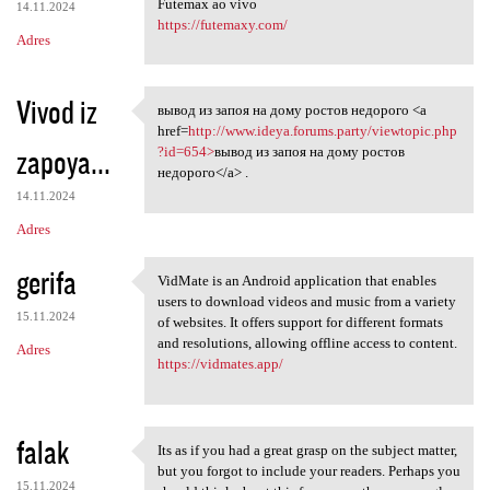
Futemax ao vivo
14.11.2024
https://futemaxy.com/
Adres
Vivod iz
вывод из запоя на дому ростов недорого <a
вывод из запоя на дому ростов
href=
http://www.ideya.forums.party/viewtopic.php
zapoya...
?id=654>
вывод из запоя на дому ростов
недорого</a> .
14.11.2024
Adres
gerifa
VidMate is an Android application that enables
VidMate is an Android
users to download videos and music from a variety
15.11.2024
of websites. It offers support for different formats
and resolutions, allowing offline access to content.
Adres
https://vidmates.app/
falak
Its as if you had a great grasp on the subject matter,
Its as if you had a great
but you forgot to include your readers. Perhaps you
15.11.2024