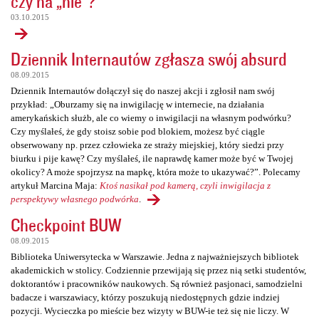
czy na „nie”?
03.10.2015
Dziennik Internautów zgłasza swój absurd
08.09.2015
Dziennik Internautów dołączył się do naszej akcji i zgłosił nam swój
przykład: „Oburzamy się na inwigilację w internecie, na działania
amerykańskich służb, ale co wiemy o inwigilacji na własnym podwórku?
Czy myślałeś, że gdy stoisz sobie pod blokiem, możesz być ciągle
obserwowany np. przez człowieka ze straży miejskiej, który siedzi przy
biurku i pije kawę? Czy myślałeś, ile naprawdę kamer może być w Twojej
okolicy? A może spojrzysz na mapkę, która może to ukazywać?”. Polecamy
artykuł Marcina Maja:
Ktoś nasikał pod kamerą, czyli inwigilacja z
perspektywy własnego podwórka
.
Checkpoint BUW
08.09.2015
Biblioteka Uniwersytecka w Warszawie. Jedna z najważniejszych bibliotek
akademickich w stolicy. Codziennie przewijają się przez nią setki studentów,
doktorantów i pracowników naukowych. Są również pasjonaci, samodzielni
badacze i warszawiacy, którzy poszukują niedostępnych gdzie indziej
pozycji. Wycieczka po mieście bez wizyty w BUW-ie też się nie liczy. W