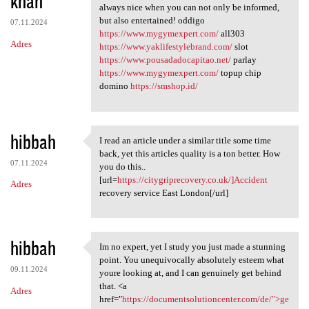
khan
m
always nice when you can not only be informed,
e
but also entertained! oddigo
07.11.2024
n
https://www.mygymexpert.com/
all303
Adres
https://www.yaklifestylebrand.com/
slot
t
https://www.pousadadocapitao.net/
parlay
a
https://www.mygymexpert.com/
topup chip
domino
https://smshop.id/
r
z
e
hibbah
I read an article under a similar title some time
I read an article under a
back, yet this articles quality is a ton better. How
07.11.2024
you do this..
[url=
https://citygriprecovery.co.uk/]Accident
Adres
recovery service East London[/url]
hibbah
Im no expert, yet I study you just made a stunning
Im no expert, yet I study you
point. You unequivocally absolutely esteem what
09.11.2024
youre looking at, and I can genuinely get behind
that. <a
Adres
href="
https://documentsolutioncenter.com/de/">ge