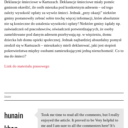
Deklaracje śmieciowe w Kartuzach. Deklaracje śmieciowe miały pomóc
gminom określić, ile osób mieszka pod konkretnym adresem – od tego
zależy wysokość opłaty za wywóz śmieci. Jednak „przy okazji” niektóre
gminy postanowiły zebrać sobie trochę więcej informacji, które absolutnie
nie są konieczne do ustalenia wysokości opłaty! Niektóre gminy żądały np.
zaświadczeń od pracodawców, oświadczeń potwierdzających, że osoby
zameldowane pod danym adresem przebywają np. w więzieniu, domu
dziecka lub domu opieki społecznej. Jednak najbardziej absurdalny pomysł
zrodził się w Kartuzach – mieszkańcy mieli deklarować, jaki jest stopień
pokrewieństwa między osobami zamieszkującymi jedną nieruchomość. Co to
ma do śmieci?
Link do materiału prasowego
inne
K
hunain
Took me time to read all the comments, but I really
Took me time to read all the
o
enjoyed the article. It proved to be Very helpful to
me and I am sure to all the commenters here! It’s