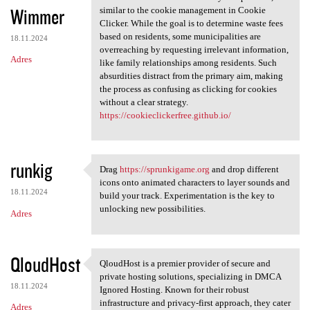
Wimmer
similar to the cookie management in Cookie
Clicker. While the goal is to determine waste fees
based on residents, some municipalities are
18.11.2024
overreaching by requesting irrelevant information,
Adres
like family relationships among residents. Such
absurdities distract from the primary aim, making
the process as confusing as clicking for cookies
without a clear strategy.
https://cookieclickerfree.github.io/
runkig
Drag
https://sprunkigame.org
and drop different
Drag https://sprunkigame.org
icons onto animated characters to layer sounds and
18.11.2024
build your track. Experimentation is the key to
unlocking new possibilities.
Adres
QloudHost
QloudHost is a premier provider of secure and
QloudHost is a premier
private hosting solutions, specializing in DMCA
18.11.2024
Ignored Hosting. Known for their robust
infrastructure and privacy-first approach, they cater
Adres