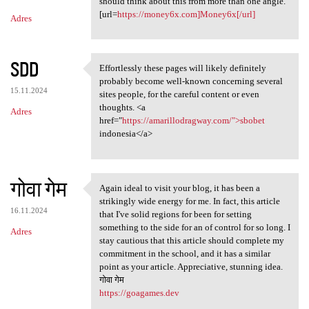
should think about this from more than one angle.
[url=
https://money6x.com]Money6x[/url]
Adres
SDD
Effortlessly these pages will likely definitely
Effortlessly these pages will
probably become well-known concerning several
15.11.2024
sites people, for the careful content or even
thoughts. <a
Adres
href="
https://amarillodragway.com/">sbobet
indonesia</a>
गोवा गेम
Again ideal to visit your blog, it has been a
Again ideal to visit your
strikingly wide energy for me. In fact, this article
16.11.2024
that I've solid regions for been for setting
something to the side for an of control for so long. I
Adres
stay cautious that this article should complete my
commitment in the school, and it has a similar
point as your article. Appreciative, stunning idea.
गोवा गेम
https://goagames.dev