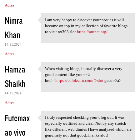
Adres
Nimra
I am very happy to discover your post as it will
I am very happy to discover
become on top in my collection of favorite blogs
Khan
to visit.nx303 slot
https://atunet.org/
14.11.2024
Adres
Hamza
When visiting blogs, i usually discover a very
When visiting blogs, i
good content like yours <a
Shaikh
href="
https://coloksatu.com/">slot
gacor</a>
14.11.2024
Adres
Futemax
I truly respected checking your blog out. It was
I truly respected checking
especially outlined and clear. Not by any stretch
ao vivo
like different web diaries I have analyzed which are
genuinely not that good.Thanks alot!