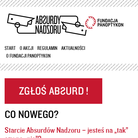
Przejdź
do
treści
START
O AKCJI
REGULAMIN
AKTUALNOŚCI
O FUNDACJI PANOPTYKON
CO NOWEGO?
Starcie Absurdów Nadzoru – jesteś na „tak”