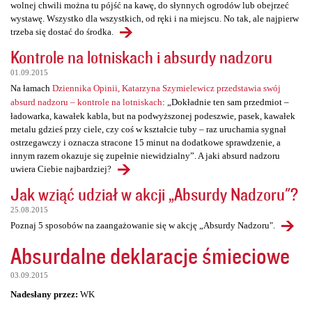
wolnej chwili można tu pójść na kawę, do słynnych ogrodów lub obejrzeć
wystawę. Wszystko dla wszystkich, od ręki i na miejscu. No tak, ale najpierw
trzeba się dostać do środka.
Kontrole na lotniskach i absurdy nadzoru
01.09.2015
Na łamach
Dziennika Opinii, Katarzyna Szymielewicz przedstawia swój
absurd nadzoru – kontrole na lotniskach
: „Dokładnie ten sam przedmiot –
ładowarka, kawałek kabla, but na podwyższonej podeszwie, pasek, kawałek
metalu gdzieś przy ciele, czy coś w kształcie tuby – raz uruchamia sygnał
ostrzegawczy i oznacza stracone 15 minut na dodatkowe sprawdzenie, a
innym razem okazuje się zupełnie niewidzialny”. A jaki absurd nadzoru
uwiera Ciebie najbardziej?
Jak wziąć udział w akcji „Absurdy Nadzoru"?
25.08.2015
Poznaj 5 sposobów na zaangażowanie się w akcję „Absurdy Nadzoru".
Absurdalne deklaracje śmieciowe
03.09.2015
Nadesłany przez:
WK