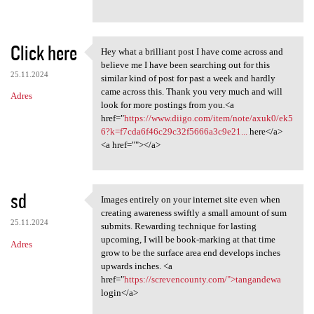
Click here
Hey what a brilliant post I have come across and
Hey what a brilliant post I
believe me I have been searching out for this
25.11.2024
similar kind of post for past a week and hardly
came across this. Thank you very much and will
Adres
look for more postings from you.<a
href="
https://www.diigo.com/item/note/axuk0/ek5
6?k=f7cda6f46c29c32f5666a3c9e21...
here</a>
<a href=""></a>
sd
Images entirely on your internet site even when
Images entirely on your
creating awareness swiftly a small amount of sum
25.11.2024
submits. Rewarding technique for lasting
upcoming, I will be book-marking at that time
Adres
grow to be the surface area end develops inches
upwards inches. <a
href="
https://screvencounty.com/">tangandewa
login</a>