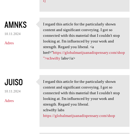
l]
AMNKS
I regard this article for the particularly shown
I regard this article for the
content and significant conveying. I got so
10.11.2024
connected with this material that I couldn't stop
looking at. I'm influenced by your work and
Adres
strength. Regard you liberal. <a
href="
https://globalmarijuanadispensary.com/shop
">schwifty
labs</a>
JUISO
I regard this article for the particularly shown
I regard this article for the
content and significant conveying. I got so
10.11.2024
connected with this material that I couldn't stop
looking at. I'm influenced by your work and
Adres
strength. Regard you liberal.
schwifty labs
https://globalmarijuanadispensary.com/shop