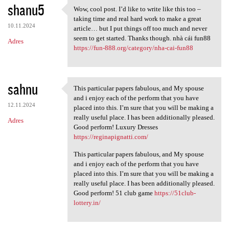
shanu5
Wow, cool post. I’d like to write like this too –
Wow, cool post. I’d like to
taking time and real hard work to make a great
10.11.2024
article… but I put things off too much and never
seem to get started. Thanks though. nhà cái fun88
Adres
https://fun-888.org/category/nha-cai-fun88
sahnu
This particular papers fabulous, and My spouse
This particular papers
and i enjoy each of the perform that you have
12.11.2024
placed into this. I’m sure that you will be making a
really useful place. I has been additionally pleased.
Adres
Good perform! Luxury Dresses
https://reginapignatti.com/
This particular papers fabulous, and My spouse
and i enjoy each of the perform that you have
placed into this. I’m sure that you will be making a
really useful place. I has been additionally pleased.
Good perform! 51 club game
https://51club-
lottery.in/