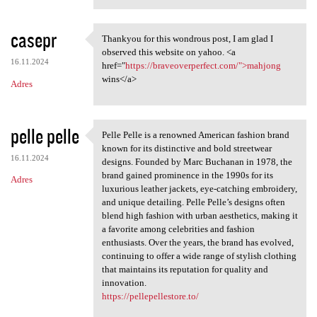
casepr
Thankyou for this wondrous post, I am glad I
Thankyou for this wondrous
observed this website on yahoo. <a
16.11.2024
href="
https://braveoverperfect.com/">mahjong
wins</a>
Adres
pelle pelle
Pelle Pelle is a renowned American fashion brand
Pelle Pelle is a renowned
known for its distinctive and bold streetwear
16.11.2024
designs. Founded by Marc Buchanan in 1978, the
brand gained prominence in the 1990s for its
Adres
luxurious leather jackets, eye-catching embroidery,
and unique detailing. Pelle Pelle’s designs often
blend high fashion with urban aesthetics, making it
a favorite among celebrities and fashion
enthusiasts. Over the years, the brand has evolved,
continuing to offer a wide range of stylish clothing
that maintains its reputation for quality and
innovation.
https://pellepellestore.to/