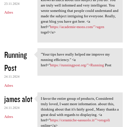
23.11.2024
are truly well informed and very intelligent. You
wrote something that people could understand and
Adres
made the subject intriguing for everyone. Really,
great blog you have got here. <a
href="
https://academie-mons.com/">agen
togel</a>
Running
"Your tips have really helped me improve my
"Your tips have really helped
running efficiency." <a
Post
href="
https://runningpost.org/">Running
Post
24.11.2024
Adres
james alot
I favor the entire group of products, Considered
I favor the entire group of
truly loved, I want more information. about this,
24.11.2024
thinking about that it's fairly good., Many thanks a
great deal with regards to displaying. <a
Adres
href="
https://ceramiche-sassuolo.it/">orogoli
online</a>