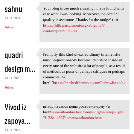
sahnu
Your blog is too much amazing. I have found with
Your blog is too much amazing
ease what I was looking. Moreover, the content
13.11.2024
quality is awesome. Thanks for the nudge! titit
https://jdih.parigimoutongkab.go.id/?
Adres
cunlay=premium303
quadri
Promptly this kind of extraordinary internet site
Promptly this kind of
must unquestionably become identified inside of
design m...
every one of the web site a lot of people, as a result
of meticulous posts or perhaps critiques or perhaps
comments. <a
13.11.2024
href="
https://crushedthemovie.com">showbox</a>
Adres
Vivod iz
вывод из запоя цены ростов-на-дону <a
вывод из запоя цены ростов-на
href=
www.alhambra.bestforums.org/viewtopic.php
zapoya...
?f=2&t=46371/>www.alhambra.best...
.
14.11.2024