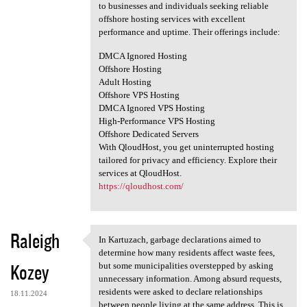
to businesses and individuals seeking reliable
offshore hosting services with excellent
performance and uptime. Their offerings include:
DMCA Ignored Hosting
Offshore Hosting
Adult Hosting
Offshore VPS Hosting
DMCA Ignored VPS Hosting
High-Performance VPS Hosting
Offshore Dedicated Servers
With QloudHost, you get uninterrupted hosting
tailored for privacy and efficiency. Explore their
services at QloudHost.
https://qloudhost.com/
Raleigh
In Kartuzach, garbage declarations aimed to
In Kartuzach, garbage
determine how many residents affect waste fees,
Kozey
but some municipalities overstepped by asking
unnecessary information. Among absurd requests,
residents were asked to declare relationships
18.11.2024
between people living at the same address. This is