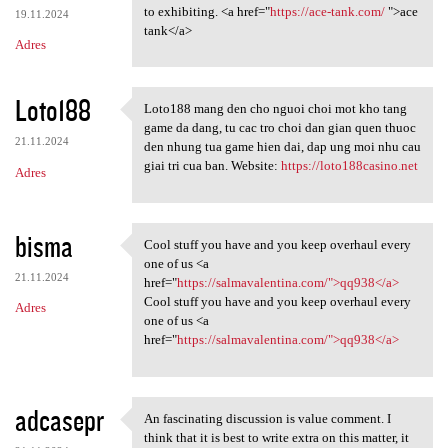
to exhibiting. <a href="
https://ace-tank.com/
">ace
19.11.2024
tank</a>
Adres
Loto188
Loto188 mang den cho nguoi choi mot kho tang
Loto188 mang den cho nguoi
game da dang, tu cac tro choi dan gian quen thuoc
21.11.2024
den nhung tua game hien dai, dap ung moi nhu cau
giai tri cua ban. Website:
https://loto188casino.net
Adres
bisma
Cool stuff you have and you keep overhaul every
Cool stuff you have and you
one of us <a
21.11.2024
href="
https://salmavalentina.com/">qq938</a>
Cool stuff you have and you keep overhaul every
Adres
one of us <a
href="
https://salmavalentina.com/">qq938</a>
adcasepr
An fascinating discussion is value comment. I
An fascinating discussion is
think that it is best to write extra on this matter, it