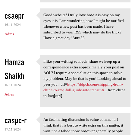
csaepr
Good website! I truly love how it is easy on my
Good website! I truly love
eyes it is. I am wondering how I might be notified
16.11.2024
whenever a new post has been made. I have
subscribed to your RSS which may do the trick?
Adres
Have a great day! Anru33
Hamza
I like your writing so much! share we keep up a
I like your writing so much!
correspondence extra approximately your post on
Shaikh
AOL? I require a specialist on this space to solve
my problem. May be that is you! Looking ahead to
peer you. [url=
https://ddpch.com/shipping-from-
16.11.2024
china-to-iraq-full-guide-rate-transit-ti...
from china
Adres
to Iraq[/url]
caspe-r
An fascinating discussion is value comment. I
An fascinating discussion is
think that it is best to write extra on this matter, it
17.11.2024
won’t be a taboo topic however generally people