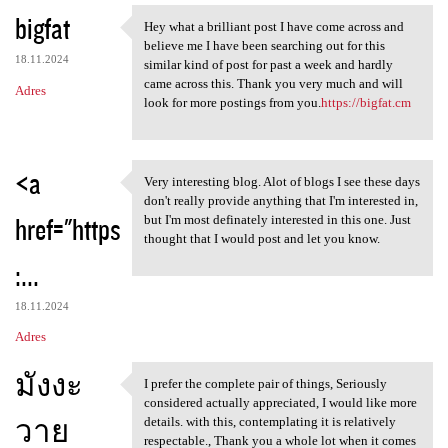
bigfat
Hey what a brilliant post I have come across and
Hey what a brilliant post I
believe me I have been searching out for this
18.11.2024
similar kind of post for past a week and hardly
came across this. Thank you very much and will
Adres
look for more postings from you.
https://bigfat.cm
<a
Very interesting blog. Alot of blogs I see these days
Very interesting blog. Alot
don't really provide anything that I'm interested in,
href="https
but I'm most definately interested in this one. Just
thought that I would post and let you know.
:...
18.11.2024
Adres
มังงะ
I prefer the complete pair of things, Seriously
I prefer the complete pair of
considered actually appreciated, I would like more
วาย
details. with this, contemplating it is relatively
respectable., Thank you a whole lot when it comes