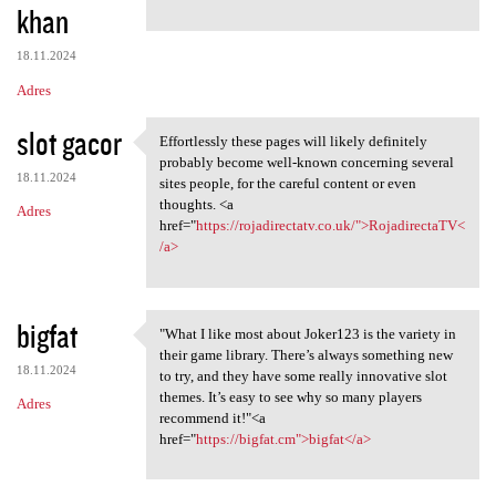
khan
18.11.2024
Adres
slot gacor
Effortlessly these pages will likely definitely
Effortlessly these pages will
probably become well-known concerning several
18.11.2024
sites people, for the careful content or even
thoughts. <a
Adres
href="
https://rojadirectatv.co.uk/">RojadirectaTV<
/a>
bigfat
"What I like most about Joker123 is the variety in
"What I like most about
their game library. There’s always something new
18.11.2024
to try, and they have some really innovative slot
themes. It’s easy to see why so many players
Adres
recommend it!"<a
href="
https://bigfat.cm">bigfat</a>