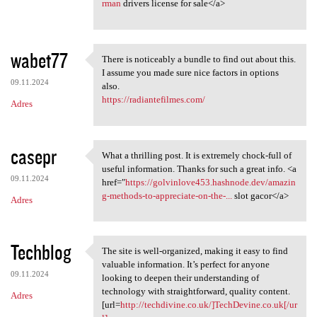
rman
drivers license for sale</a>
wabet77
There is noticeably a bundle to find out about this.
There is noticeably a bundle
I assume you made sure nice factors in options
09.11.2024
also.
https://radiantefilmes.com/
Adres
casepr
What a thrilling post. It is extremely chock-full of
What a thrilling post. It is
useful information. Thanks for such a great info. <a
09.11.2024
href="
https://golvinlove453.hashnode.dev/amazin
g-methods-to-appreciate-on-the-...
slot gacor</a>
Adres
Techblog
The site is well-organized, making it easy to find
The site is well-organized,
valuable information. It’s perfect for anyone
09.11.2024
looking to deepen their understanding of
technology with straightforward, quality content.
Adres
[url=
http://techdivine.co.uk/]TechDevine.co.uk[/ur