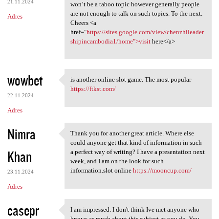
21.11.2024
won’t be a taboo topic however generally people
are not enough to talk on such topics. To the next.
Adres
Cheers <a
href="
https://sites.google.com/view/chenzhileader
shipincambodia1/home">visit
here</a>
wowbet
is another online slot game. The most popular
is another online slot game.
https://ftkst.com/
22.11.2024
Adres
Nimra
Thank you for another great article. Where else
Thank you for another great
could anyone get that kind of information in such
Khan
a perfect way of writing? I have a presentation next
week, and I am on the look for such
information.slot online
https://mooncup.com/
23.11.2024
Adres
casepr
I am impressed. I don't think Ive met anyone who
I am impressed. I don't think
knows as much about this subject as you do. You