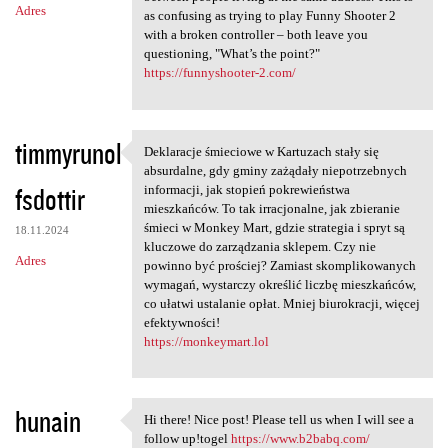
Adres
as confusing as trying to play Funny Shooter 2
with a broken controller – both leave you
questioning, "What’s the point?"
https://funnyshooter-2.com/
timmyrunol
Deklaracje śmieciowe w Kartuzach stały się
Deklaracje śmieciowe w
absurdalne, gdy gminy zażądały niepotrzebnych
fsdottir
informacji, jak stopień pokrewieństwa
mieszkańców. To tak irracjonalne, jak zbieranie
śmieci w Monkey Mart, gdzie strategia i spryt są
18.11.2024
kluczowe do zarządzania sklepem. Czy nie
Adres
powinno być prościej? Zamiast skomplikowanych
wymagań, wystarczy określić liczbę mieszkańców,
co ułatwi ustalanie opłat. Mniej biurokracji, więcej
efektywności!
https://monkeymart.lol
hunain
Hi there! Nice post! Please tell us when I will see a
Hi there! Nice post! Please
follow up!togel
https://www.b2babq.com/