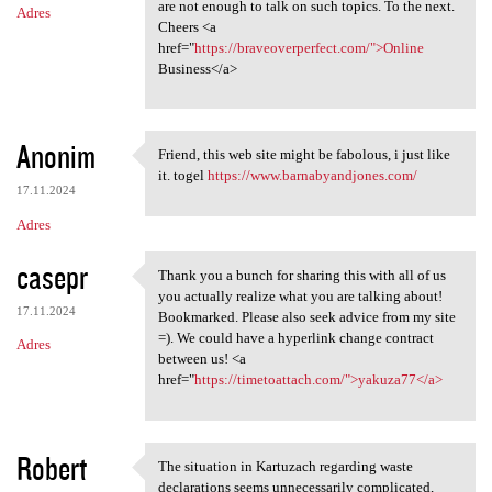
are not enough to talk on such topics. To the next.
Adres
Cheers <a
href="
https://braveoverperfect.com/">Online
Business</a>
Anonim
Friend, this web site might be fabolous, i just like
Friend, this web site might
it. togel
https://www.barnabyandjones.com/
17.11.2024
Adres
casepr
Thank you a bunch for sharing this with all of us
Thank you a bunch for sharing
you actually realize what you are talking about!
17.11.2024
Bookmarked. Please also seek advice from my site
=). We could have a hyperlink change contract
Adres
between us! <a
href="
https://timetoattach.com/">yakuza77</a>
Robert
The situation in Kartuzach regarding waste
The situation in Kartuzach
declarations seems unnecessarily complicated,