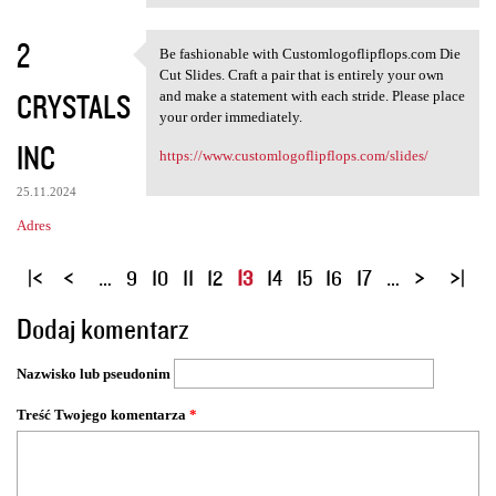
2
Be fashionable with Customlogoflipflops.com Die
Be fashionable with
Cut Slides. Craft a pair that is entirely your own
CRYSTALS
and make a statement with each stride. Please place
your order immediately.
INC
https://www.customlogoflipflops.com/slides/
25.11.2024
Adres
S
…
9
10
11
12
13
14
15
16
17
…
t
Dodaj komentarz
r
o
Nazwisko lub pseudonim
n
y
Treść Twojego komentarza
*