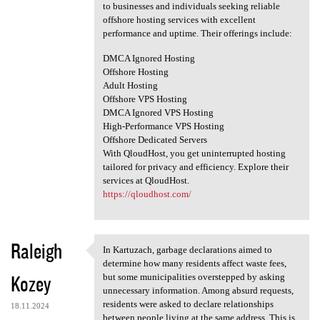
to businesses and individuals seeking reliable
offshore hosting services with excellent
performance and uptime. Their offerings include:
DMCA Ignored Hosting
Offshore Hosting
Adult Hosting
Offshore VPS Hosting
DMCA Ignored VPS Hosting
High-Performance VPS Hosting
Offshore Dedicated Servers
With QloudHost, you get uninterrupted hosting
tailored for privacy and efficiency. Explore their
services at QloudHost.
https://qloudhost.com/
Raleigh
In Kartuzach, garbage declarations aimed to
In Kartuzach, garbage
determine how many residents affect waste fees,
Kozey
but some municipalities overstepped by asking
unnecessary information. Among absurd requests,
residents were asked to declare relationships
18.11.2024
between people living at the same address. This is