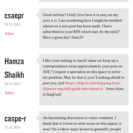
csaepr
Good website! I truly love how it is easy on my
Good website! I truly love
eyes it is. I am wondering how I might be notified
16.11.2024
whenever a new post has been made. I have
subscribed to your RSS which may do the trick?
Adres
Have a great day! Anru33
Hamza
I like your writing so much! share we keep up a
I like your writing so much!
correspondence extra approximately your post on
Shaikh
AOL? I require a specialist on this space to solve
my problem. May be that is you! Looking ahead to
peer you. [url=
https://ddpch.com/shipping-from-
16.11.2024
china-to-iraq-full-guide-rate-transit-ti...
from china
Adres
to Iraq[/url]
caspe-r
An fascinating discussion is value comment. I
An fascinating discussion is
think that it is best to write extra on this matter, it
17.11.2024
won’t be a taboo topic however generally people