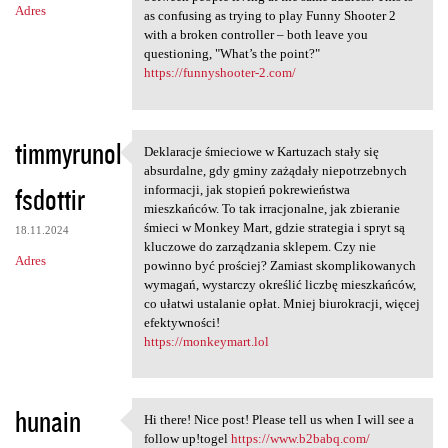
Adres
as confusing as trying to play Funny Shooter 2
with a broken controller – both leave you
questioning, "What’s the point?"
https://funnyshooter-2.com/
timmyrunol
Deklaracje śmieciowe w Kartuzach stały się
Deklaracje śmieciowe w
absurdalne, gdy gminy zażądały niepotrzebnych
fsdottir
informacji, jak stopień pokrewieństwa
mieszkańców. To tak irracjonalne, jak zbieranie
śmieci w Monkey Mart, gdzie strategia i spryt są
18.11.2024
kluczowe do zarządzania sklepem. Czy nie
Adres
powinno być prościej? Zamiast skomplikowanych
wymagań, wystarczy określić liczbę mieszkańców,
co ułatwi ustalanie opłat. Mniej biurokracji, więcej
efektywności!
https://monkeymart.lol
hunain
Hi there! Nice post! Please tell us when I will see a
Hi there! Nice post! Please
follow up!togel
https://www.b2babq.com/