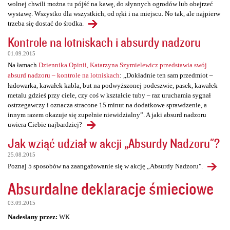
wolnej chwili można tu pójść na kawę, do słynnych ogrodów lub obejrzeć
wystawę. Wszystko dla wszystkich, od ręki i na miejscu. No tak, ale najpierw
trzeba się dostać do środka.
Kontrole na lotniskach i absurdy nadzoru
01.09.2015
Na łamach
Dziennika Opinii, Katarzyna Szymielewicz przedstawia swój
absurd nadzoru – kontrole na lotniskach
: „Dokładnie ten sam przedmiot –
ładowarka, kawałek kabla, but na podwyższonej podeszwie, pasek, kawałek
metalu gdzieś przy ciele, czy coś w kształcie tuby – raz uruchamia sygnał
ostrzegawczy i oznacza stracone 15 minut na dodatkowe sprawdzenie, a
innym razem okazuje się zupełnie niewidzialny”. A jaki absurd nadzoru
uwiera Ciebie najbardziej?
Jak wziąć udział w akcji „Absurdy Nadzoru"?
25.08.2015
Poznaj 5 sposobów na zaangażowanie się w akcję „Absurdy Nadzoru".
Absurdalne deklaracje śmieciowe
03.09.2015
Nadesłany przez:
WK