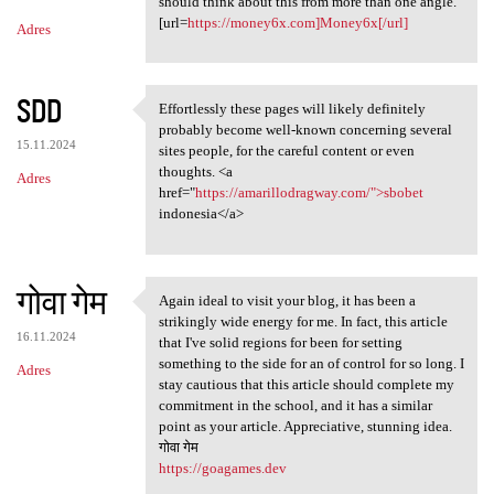
should think about this from more than one angle.
[url=
https://money6x.com]Money6x[/url]
Adres
SDD
Effortlessly these pages will likely definitely
Effortlessly these pages will
probably become well-known concerning several
15.11.2024
sites people, for the careful content or even
thoughts. <a
Adres
href="
https://amarillodragway.com/">sbobet
indonesia</a>
गोवा गेम
Again ideal to visit your blog, it has been a
Again ideal to visit your
strikingly wide energy for me. In fact, this article
16.11.2024
that I've solid regions for been for setting
something to the side for an of control for so long. I
Adres
stay cautious that this article should complete my
commitment in the school, and it has a similar
point as your article. Appreciative, stunning idea.
गोवा गेम
https://goagames.dev