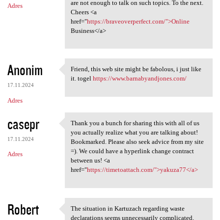
are not enough to talk on such topics. To the next.
Adres
Cheers <a
href="
https://braveoverperfect.com/">Online
Business</a>
Anonim
Friend, this web site might be fabolous, i just like
Friend, this web site might
it. togel
https://www.barnabyandjones.com/
17.11.2024
Adres
casepr
Thank you a bunch for sharing this with all of us
Thank you a bunch for sharing
you actually realize what you are talking about!
17.11.2024
Bookmarked. Please also seek advice from my site
=). We could have a hyperlink change contract
Adres
between us! <a
href="
https://timetoattach.com/">yakuza77</a>
Robert
The situation in Kartuzach regarding waste
The situation in Kartuzach
declarations seems unnecessarily complicated,