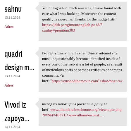
sahnu
Your blog is too much amazing. I have found with
Your blog is too much amazing
ease what I was looking. Moreover, the content
13.11.2024
quality is awesome. Thanks for the nudge! titit
https://jdih.parigimoutongkab.go.id/?
Adres
cunlay=premium303
quadri
Promptly this kind of extraordinary internet site
Promptly this kind of
must unquestionably become identified inside of
design m...
every one of the web site a lot of people, as a result
of meticulous posts or perhaps critiques or perhaps
comments. <a
13.11.2024
href="
https://crushedthemovie.com">showbox</a>
Adres
Vivod iz
вывод из запоя цены ростов-на-дону <a
вывод из запоя цены ростов-на
href=
www.alhambra.bestforums.org/viewtopic.php
zapoya...
?f=2&t=46371/>www.alhambra.best...
.
14.11.2024