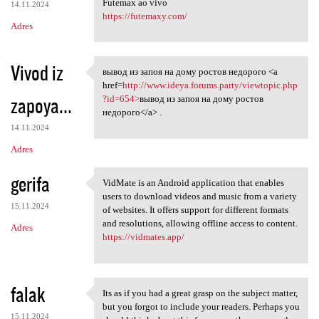
Futemax ao vivo
14.11.2024
https://futemaxy.com/
Adres
Vivod iz
вывод из запоя на дому ростов недорого <a
вывод из запоя на дому ростов
href=
http://www.ideya.forums.party/viewtopic.php
zapoya...
?id=654>
вывод из запоя на дому ростов
недорого</a> .
14.11.2024
Adres
gerifa
VidMate is an Android application that enables
VidMate is an Android
users to download videos and music from a variety
15.11.2024
of websites. It offers support for different formats
and resolutions, allowing offline access to content.
Adres
https://vidmates.app/
falak
Its as if you had a great grasp on the subject matter,
Its as if you had a great
but you forgot to include your readers. Perhaps you
15.11.2024