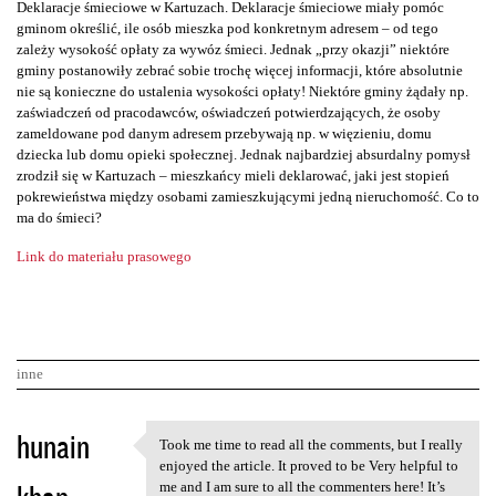
Deklaracje śmieciowe w Kartuzach. Deklaracje śmieciowe miały pomóc
gminom określić, ile osób mieszka pod konkretnym adresem – od tego
zależy wysokość opłaty za wywóz śmieci. Jednak „przy okazji” niektóre
gminy postanowiły zebrać sobie trochę więcej informacji, które absolutnie
nie są konieczne do ustalenia wysokości opłaty! Niektóre gminy żądały np.
zaświadczeń od pracodawców, oświadczeń potwierdzających, że osoby
zameldowane pod danym adresem przebywają np. w więzieniu, domu
dziecka lub domu opieki społecznej. Jednak najbardziej absurdalny pomysł
zrodził się w Kartuzach – mieszkańcy mieli deklarować, jaki jest stopień
pokrewieństwa między osobami zamieszkującymi jedną nieruchomość. Co to
ma do śmieci?
Link do materiału prasowego
inne
K
hunain
Took me time to read all the comments, but I really
Took me time to read all the
o
enjoyed the article. It proved to be Very helpful to
me and I am sure to all the commenters here! It’s