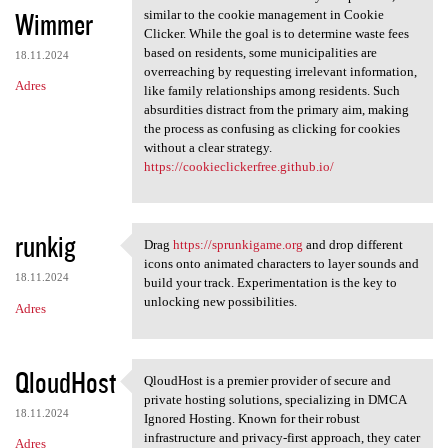
Wimmer
similar to the cookie management in Cookie
Clicker. While the goal is to determine waste fees
based on residents, some municipalities are
18.11.2024
overreaching by requesting irrelevant information,
Adres
like family relationships among residents. Such
absurdities distract from the primary aim, making
the process as confusing as clicking for cookies
without a clear strategy.
https://cookieclickerfree.github.io/
runkig
Drag
https://sprunkigame.org
and drop different
Drag https://sprunkigame.org
icons onto animated characters to layer sounds and
18.11.2024
build your track. Experimentation is the key to
unlocking new possibilities.
Adres
QloudHost
QloudHost is a premier provider of secure and
QloudHost is a premier
private hosting solutions, specializing in DMCA
18.11.2024
Ignored Hosting. Known for their robust
infrastructure and privacy-first approach, they cater
Adres