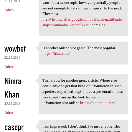
21.11.2024
won’t be a taboo topic however generally people
are not enough to talk on such topics. To the next.
Adres
Cheers <a
href="
https://sites.google.com/view/chenzhileader
shipincambodia1/home">visit
here</a>
wowbet
is another online slot game. The most popular
is another online slot game.
https://ftkst.com/
22.11.2024
Adres
Nimra
Thank you for another great article. Where else
Thank you for another great
could anyone get that kind of information in such
Khan
a perfect way of writing? I have a presentation next
week, and I am on the look for such
information.slot online
https://mooncup.com/
23.11.2024
Adres
casepr
I am impressed. I don't think Ive met anyone who
I am impressed. I don't think
knows as much about this subject as you do. You