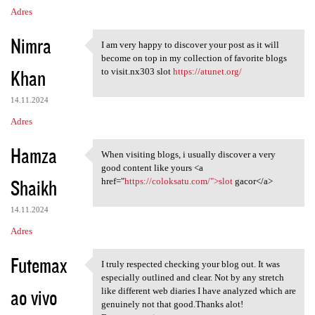
Adres
Nimra
I am very happy to discover your post as it will
I am very happy to discover
become on top in my collection of favorite blogs
Khan
to visit.nx303 slot
https://atunet.org/
14.11.2024
Adres
Hamza
When visiting blogs, i usually discover a very
When visiting blogs, i
good content like yours <a
Shaikh
href="
https://coloksatu.com/">slot
gacor</a>
14.11.2024
Adres
Futemax
I truly respected checking your blog out. It was
I truly respected checking
especially outlined and clear. Not by any stretch
ao vivo
like different web diaries I have analyzed which are
genuinely not that good.Thanks alot!