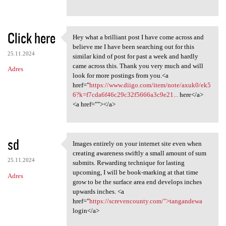
Click here
Hey what a brilliant post I have come across and
Hey what a brilliant post I
believe me I have been searching out for this
25.11.2024
similar kind of post for past a week and hardly
came across this. Thank you very much and will
Adres
look for more postings from you.<a
href="
https://www.diigo.com/item/note/axuk0/ek5
6?k=f7cda6f46c29c32f5666a3c9e21...
here</a>
<a href=""></a>
sd
Images entirely on your internet site even when
Images entirely on your
creating awareness swiftly a small amount of sum
25.11.2024
submits. Rewarding technique for lasting
upcoming, I will be book-marking at that time
Adres
grow to be the surface area end develops inches
upwards inches. <a
href="
https://screvencounty.com/">tangandewa
login</a>