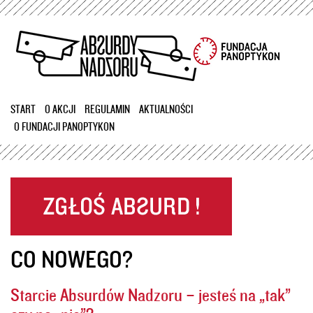
Przejdź
do
treści
START
O AKCJI
REGULAMIN
AKTUALNOŚCI
O FUNDACJI PANOPTYKON
CO NOWEGO?
Starcie Absurdów Nadzoru – jesteś na „tak”