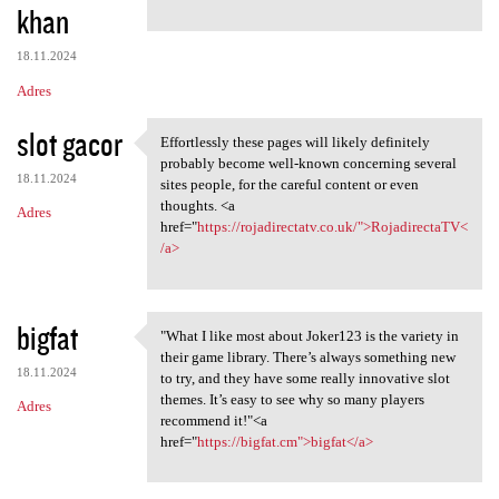
khan
18.11.2024
Adres
slot gacor
Effortlessly these pages will likely definitely
Effortlessly these pages will
probably become well-known concerning several
18.11.2024
sites people, for the careful content or even
thoughts. <a
Adres
href="
https://rojadirectatv.co.uk/">RojadirectaTV<
/a>
bigfat
"What I like most about Joker123 is the variety in
"What I like most about
their game library. There’s always something new
18.11.2024
to try, and they have some really innovative slot
themes. It’s easy to see why so many players
Adres
recommend it!"<a
href="
https://bigfat.cm">bigfat</a>