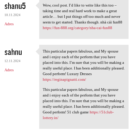
shanu5
Wow, cool post. I’d like to write like this too –
Wow, cool post. I’d like to
taking time and real hard work to make a great
10.11.2024
article… but I put things off too much and never
seem to get started. Thanks though. nhà cái fun88
Adres
https://fun-888.org/category/nha-cai-fun88
sahnu
This particular papers fabulous, and My spouse
This particular papers
and i enjoy each of the perform that you have
12.11.2024
placed into this. I’m sure that you will be making a
really useful place. I has been additionally pleased.
Adres
Good perform! Luxury Dresses
https://reginapignatti.com/
This particular papers fabulous, and My spouse
and i enjoy each of the perform that you have
placed into this. I’m sure that you will be making a
really useful place. I has been additionally pleased.
Good perform! 51 club game
https://51club-
lottery.in/