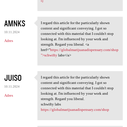
l]
AMNKS
I regard this article for the particularly shown
I regard this article for the
content and significant conveying. I got so
10.11.2024
connected with this material that I couldn't stop
looking at. I'm influenced by your work and
Adres
strength. Regard you liberal. <a
href="
https://globalmarijuanadispensary.com/shop
">schwifty
labs</a>
JUISO
I regard this article for the particularly shown
I regard this article for the
content and significant conveying. I got so
10.11.2024
connected with this material that I couldn't stop
looking at. I'm influenced by your work and
Adres
strength. Regard you liberal.
schwifty labs
https://globalmarijuanadispensary.com/shop