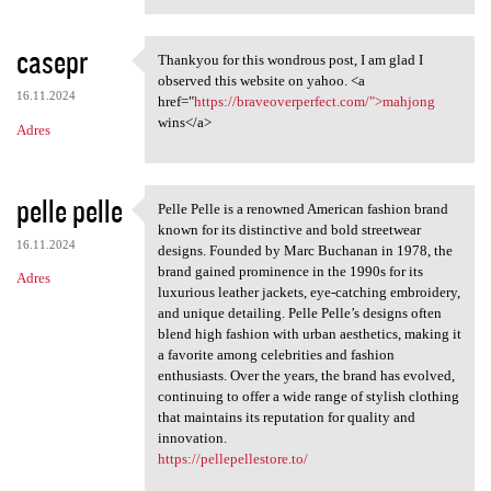
casepr
Thankyou for this wondrous post, I am glad I
Thankyou for this wondrous
observed this website on yahoo. <a
16.11.2024
href="
https://braveoverperfect.com/">mahjong
wins</a>
Adres
pelle pelle
Pelle Pelle is a renowned American fashion brand
Pelle Pelle is a renowned
known for its distinctive and bold streetwear
16.11.2024
designs. Founded by Marc Buchanan in 1978, the
brand gained prominence in the 1990s for its
Adres
luxurious leather jackets, eye-catching embroidery,
and unique detailing. Pelle Pelle’s designs often
blend high fashion with urban aesthetics, making it
a favorite among celebrities and fashion
enthusiasts. Over the years, the brand has evolved,
continuing to offer a wide range of stylish clothing
that maintains its reputation for quality and
innovation.
https://pellepellestore.to/