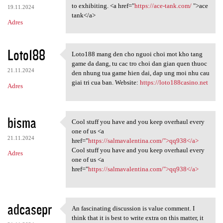
to exhibiting. <a href="
https://ace-tank.com/
">ace
19.11.2024
tank</a>
Adres
Loto188
Loto188 mang den cho nguoi choi mot kho tang
Loto188 mang den cho nguoi
game da dang, tu cac tro choi dan gian quen thuoc
21.11.2024
den nhung tua game hien dai, dap ung moi nhu cau
giai tri cua ban. Website:
https://loto188casino.net
Adres
bisma
Cool stuff you have and you keep overhaul every
Cool stuff you have and you
one of us <a
21.11.2024
href="
https://salmavalentina.com/">qq938</a>
Cool stuff you have and you keep overhaul every
Adres
one of us <a
href="
https://salmavalentina.com/">qq938</a>
adcasepr
An fascinating discussion is value comment. I
An fascinating discussion is
think that it is best to write extra on this matter, it