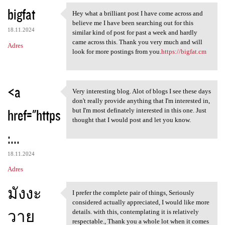
bigfat
Hey what a brilliant post I have come across and
Hey what a brilliant post I
believe me I have been searching out for this
18.11.2024
similar kind of post for past a week and hardly
came across this. Thank you very much and will
Adres
look for more postings from you.
https://bigfat.cm
<a
Very interesting blog. Alot of blogs I see these days
Very interesting blog. Alot
don't really provide anything that I'm interested in,
href="https
but I'm most definately interested in this one. Just
thought that I would post and let you know.
:...
18.11.2024
Adres
มังงะ
I prefer the complete pair of things, Seriously
I prefer the complete pair of
considered actually appreciated, I would like more
วาย
details. with this, contemplating it is relatively
respectable., Thank you a whole lot when it comes