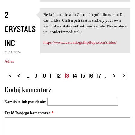
2
Be fashionable with Customlogoflipflops.com Die
Be fashionable with
Cut Slides. Craft a pair that is entirely your own
CRYSTALS
and make a statement with each stride. Please place
your order immediately.
INC
https://www.customlogoflipflops.com/slides/
25.11.2024
Adres
S
…
9
10
11
12
13
14
15
16
17
…
t
Dodaj komentarz
r
o
Nazwisko lub pseudonim
n
y
Treść Twojego komentarza
*