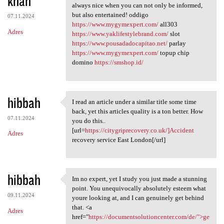
khan
m
always nice when you can not only be informed,
e
but also entertained! oddigo
07.11.2024
n
https://www.mygymexpert.com/
all303
Adres
https://www.yaklifestylebrand.com/
slot
t
https://www.pousadadocapitao.net/
parlay
a
https://www.mygymexpert.com/
topup chip
domino
https://smshop.id/
r
z
e
hibbah
I read an article under a similar title some time
I read an article under a
back, yet this articles quality is a ton better. How
07.11.2024
you do this..
[url=
https://citygriprecovery.co.uk/]Accident
Adres
recovery service East London[/url]
hibbah
Im no expert, yet I study you just made a stunning
Im no expert, yet I study you
point. You unequivocally absolutely esteem what
09.11.2024
youre looking at, and I can genuinely get behind
that. <a
Adres
href="
https://documentsolutioncenter.com/de/">ge