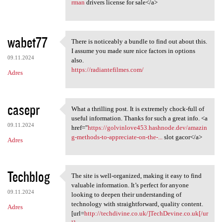
rman
drivers license for sale</a>
wabet77
There is noticeably a bundle to find out about this.
There is noticeably a bundle
I assume you made sure nice factors in options
09.11.2024
also.
https://radiantefilmes.com/
Adres
casepr
What a thrilling post. It is extremely chock-full of
What a thrilling post. It is
useful information. Thanks for such a great info. <a
09.11.2024
href="
https://golvinlove453.hashnode.dev/amazin
g-methods-to-appreciate-on-the-...
slot gacor</a>
Adres
Techblog
The site is well-organized, making it easy to find
The site is well-organized,
valuable information. It’s perfect for anyone
09.11.2024
looking to deepen their understanding of
technology with straightforward, quality content.
Adres
[url=
http://techdivine.co.uk/]TechDevine.co.uk[/ur