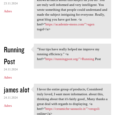
23.11.2024
are truly well informed and very intelligent. You
wrote something that people could understand and
Adres
made the subject intriguing for everyone. Really,
great blog you have got here. <a
href="
https://academie-mons.com/">agen
togel</a>
Running
"Your tips have really helped me improve my
"Your tips have really helped
running efficiency." <a
Post
href="
https://runningpost.org/">Running
Post
24.11.2024
Adres
james alot
I favor the entire group of products, Considered
I favor the entire group of
truly loved, I want more information. about this,
24.11.2024
thinking about that it's fairly good., Many thanks a
great deal with regards to displaying. <a
Adres
href="
https://ceramiche-sassuolo.it/">orogoli
online</a>