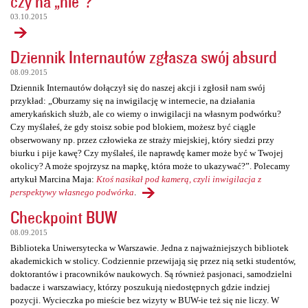
czy na „nie”?
03.10.2015
Dziennik Internautów zgłasza swój absurd
08.09.2015
Dziennik Internautów dołączył się do naszej akcji i zgłosił nam swój
przykład: „Oburzamy się na inwigilację w internecie, na działania
amerykańskich służb, ale co wiemy o inwigilacji na własnym podwórku?
Czy myślałeś, że gdy stoisz sobie pod blokiem, możesz być ciągle
obserwowany np. przez człowieka ze straży miejskiej, który siedzi przy
biurku i pije kawę? Czy myślałeś, ile naprawdę kamer może być w Twojej
okolicy? A może spojrzysz na mapkę, która może to ukazywać?”. Polecamy
artykuł Marcina Maja:
Ktoś nasikał pod kamerą, czyli inwigilacja z
perspektywy własnego podwórka
.
Checkpoint BUW
08.09.2015
Biblioteka Uniwersytecka w Warszawie. Jedna z najważniejszych bibliotek
akademickich w stolicy. Codziennie przewijają się przez nią setki studentów,
doktorantów i pracowników naukowych. Są również pasjonaci, samodzielni
badacze i warszawiacy, którzy poszukują niedostępnych gdzie indziej
pozycji. Wycieczka po mieście bez wizyty w BUW-ie też się nie liczy. W