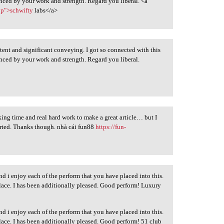
uenced by your work and strength. Regard you liberal. <a
op">schwifty
labs</a>
ontent and significant conveying. I got so connected with this
uenced by your work and strength. Regard you liberal.
taking time and real hard work to make a great article… but I
arted. Thanks though. nhà cái fun88
https://fun-
d i enjoy each of the perform that you have placed into this.
place. I has been additionally pleased. Good perform! Luxury
d i enjoy each of the perform that you have placed into this.
place. I has been additionally pleased. Good perform! 51 club