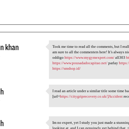
in khan
Took me time to read all the comments, but I reall
Took me time to read all the
am sure to all the commenters here! It’s always n
4
oddigo
https://www.mygymexpert.com/
all303
h
https://www.pousadadocapitao.net/
parlay
https
https://smshop.id/
ah
I read an article under a similar title some time ba
I read an article under a
[url=
https://citygriprecovery.co.uk/]Accident
rec
4
ah
Im no expert, yet I study you just made a stunni
Im no expert, yet I study you
looking at, and I can genuinely get behind that. 