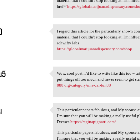
material that I couldn't stop looking at. I'm infl
4
href="
https://globalmarijuanadispensary.com/sh
O
I regard this article for the particularly shown c
I regard this article for the
material that I couldn't stop looking at. I'm infl
4
schwifty labs
https://globalmarijuanadispensary.com/shop
u5
Wow, cool post. I’d like to write like this too – 
Wow, cool post. I’d like to
put things off too much and never seem to get st
4
888.org/category/nha-cai-fun88
u
This particular papers fabulous, and My spouse an
This particular papers
I’m sure that you will be making a really useful 
4
Dresses
https://reginapignatti.com/
This particular papers fabulous, and My spouse an
I’m sure that you will be making a really useful 