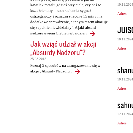
10.11.202
kawałek metalu gdzieś przy ciele, czy coś w
kształcie tuby – raz uruchamia sygnał
Adres
ostrzegawczy i oznacza stracone 15 minut na
dodatkowe sprawdzenie, a innym razem okazuje
JUIS
się zupełnie niewidzialny”. A jaki absurd
nadzoru uwiera Ciebie najbardziej?
10.11.202
Jak wziąć udział w akcji
Adres
„Absurdy Nadzoru"?
25.08.2015
Poznaj 5 sposobów na zaangażowanie się w
shan
akcję „Absurdy Nadzoru".
10.11.202
Adres
sahn
12.11.202
Adres