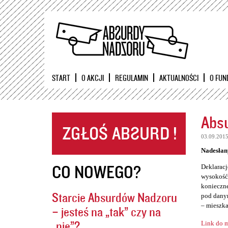
START
O AKCJI
REGULAMIN
AKTUALNOŚCI
O FUN
Absu
03.09.201
Nadesłan
CO NOWEGO?
Deklaracj
wysokość 
konieczne
Starcie Absurdów Nadzoru
pod danym
– mieszka
– jesteś na „tak” czy na
„nie”?
Link do m