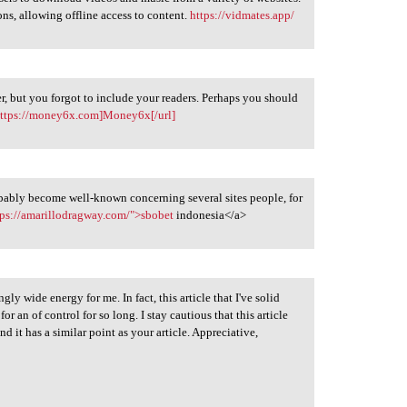
ions, allowing offline access to content.
https://vidmates.app/
ter, but you forgot to include your readers. Perhaps you should
ttps://money6x.com]Money6x[/url]
robably become well-known concerning several sites people, for
tps://amarillodragway.com/">sbobet
indonesia</a>
ngly wide energy for me. In fact, this article that I've solid
or an of control for so long. I stay cautious that this article
it has a similar point as your article. Appreciative,