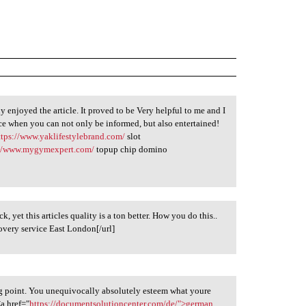
y enjoyed the article. It proved to be Very helpful to me and I
ice when you can not only be informed, but also entertained!
ttps://www.yaklifestylebrand.com/
slot
://www.mygymexpert.com/
topup chip domino
ck, yet this articles quality is a ton better. How you do this..
overy service East London[/url]
ng point. You unequivocally absolutely esteem what youre
<a href="
https://documentsolutioncenter.com/de/">german