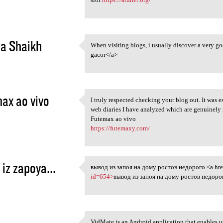
4
a Shaikh
When visiting blogs, i usually discover a very go
When visiting blogs, i
gacor</a>
4
ax ao vivo
I truly respected checking your blog out. It was e
I truly respected checking
web diaries I have analyzed which are genuinely 
4
Futemax ao vivo
https://futemaxy.com/
 iz zapoya...
вывод из запоя на дому ростов недорого <a hre
вывод из запоя на дому ростов
id=654>
вывод из запоя на дому ростов недорог
4
a
VidMate is an Android application that enables u