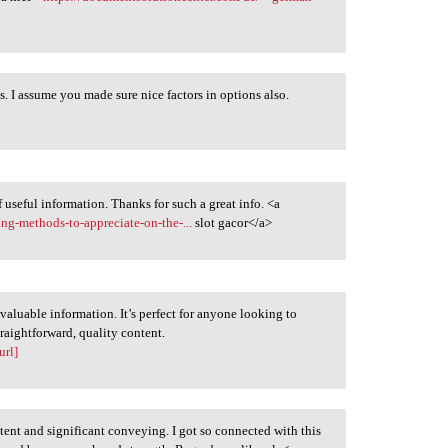
s. I assume you made sure nice factors in options also.
f useful information. Thanks for such a great info. <a
g-methods-to-appreciate-on-the-...
slot gacor</a>
 valuable information. It’s perfect for anyone looking to
raightforward, quality content.
url]
ontent and significant conveying. I got so connected with this