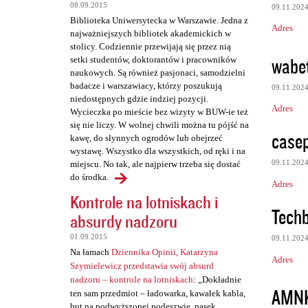
08.09.2015
09.11.202
Biblioteka Uniwersytecka w Warszawie. Jedna z
Adres
najważniejszych bibliotek akademickich w
stolicy. Codziennie przewijają się przez nią
wabe
setki studentów, doktorantów i pracowników
naukowych. Są również pasjonaci, samodzielni
badacze i warszawiacy, którzy poszukują
09.11.202
niedostępnych gdzie indziej pozycji.
Adres
Wycieczka po mieście bez wizyty w BUW-ie też
się nie liczy. W wolnej chwili można tu pójść na
case
kawę, do słynnych ogrodów lub obejrzeć
wystawę. Wszystko dla wszystkich, od ręki i na
09.11.202
miejscu. No tak, ale najpierw trzeba się dostać
do środka.
Adres
Kontrole na lotniskach i
Techb
absurdy nadzoru
01.09.2015
09.11.202
Na łamach
Dziennika Opinii, Katarzyna
Adres
Szymielewicz przedstawia swój absurd
nadzoru – kontrole na lotniskach
: „Dokładnie
AMN
ten sam przedmiot – ładowarka, kawałek kabla,
but na podwyższonej podeszwie, pasek,