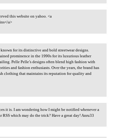
erved this website on yahoo. <a
ins</a>
known for its distinctive and bold streetwear designs.
ned prominence in the 1990s for its luxurious leather
iling. Pelle Pelle’s designs often blend high fashion with
rities and fashion enthusiasts. Over the years, the brand has
sh clothing that maintains its reputation for quality and
yes it is. I am wondering how I might be notified whenever a
ur RSS which may do the trick? Have a great day! Anru33