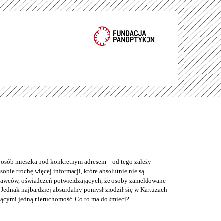
e osób mieszka pod konkretnym adresem – od tego zależy
bie trochę więcej informacji, które absolutnie nie są
odawców, oświadczeń potwierdzających, że osoby zameldowane
Jednak najbardziej absurdalny pomysł zrodził się w Kartuzach
jącymi jedną nieruchomość. Co to ma do śmieci?