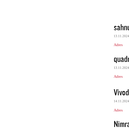
sahn
13.11.202
Adres
quadr
13.11.202
Adres
Vivod
14.11.202
Adres
Nimr