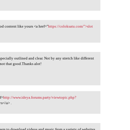
od content like yours <a href="
https://coloksatu.com/">slot
specially outlined and clear. Not by any stretch like different
not that good.Thanks alot!
f=
http://www.ideya.forums.party/viewtopic.php?
о</a> .
sers to download videos and music from a variety of websites.