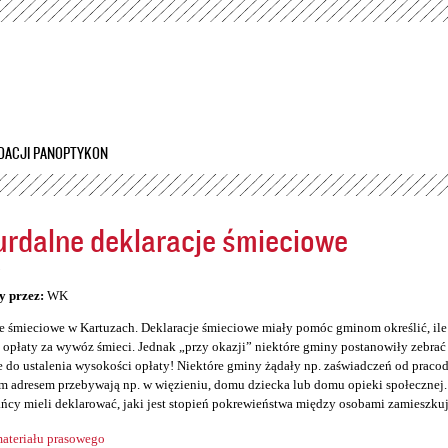
Przejdź
do
treści
DACJI PANOPTYKON
rdalne deklaracje śmieciowe
5
y przez:
WK
e śmieciowe w Kartuzach. Deklaracje śmieciowe miały pomóc gminom określić, il
opłaty za wywóz śmieci. Jednak „przy okazji” niektóre gminy postanowiły zebrać so
 do ustalenia wysokości opłaty! Niektóre gminy żądały np. zaświadczeń od prac
 adresem przebywają np. w więzieniu, domu dziecka lub domu opieki społecznej. 
ńcy mieli deklarować, jaki jest stopień pokrewieństwa między osobami zamieszku
ateriału prasowego