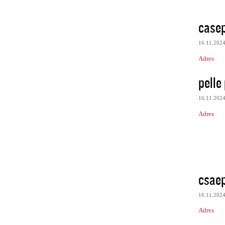
case
16.11.202
Adres
pelle 
16.11.202
Adres
csae
16.11.202
Adres