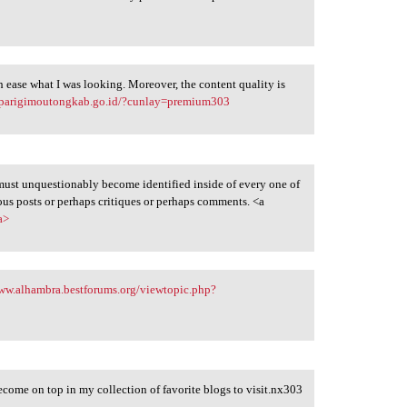
 ease what I was looking. Moreover, the content quality is
h.parigimoutongkab.go.id/?cunlay=premium303
 must unquestionably become identified inside of every one of
ulous posts or perhaps critiques or perhaps comments. <a
a>
ww.alhambra.bestforums.org/viewtopic.php?
become on top in my collection of favorite blogs to visit.nx303