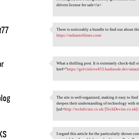
4
drivers license for sale</a>
t77
There is noticeably a bundle to find out about thi
There is noticeably a bundle
https://radiantefilmes.com/
4
pr
What a thrilling post. It is extremely chock-full o
What a thrilling post. It is
href="
https://golvinlove453.hashnode.dev/amazin
4
log
The site is well-organized, making it easy to find
The site is well-organized,
deepen their understanding of technology with st
4
[url=
http://techdivine.co.uk/]TechDevine.co.uk[/
KS
I regard this article for the particularly shown c
I regard this article for the