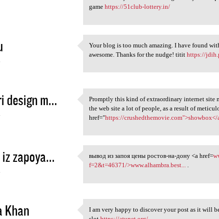
game
https://51club-lottery.in/
u
Your blog is too much amazing. I have found with
Your blog is too much amazing
awesome. Thanks for the nudge! titit
https://jdi
4
i design m...
Promptly this kind of extraordinary internet site
Promptly this kind of
the web site a lot of people, as a result of metic
4
href="
https://crushedthemovie.com">showbox</
 iz zapoya...
вывод из запоя цены ростов-на-дону <a href=
w
вывод из запоя цены ростов-на
f=2&t=46371/>www.alhambra.best...
.
4
a Khan
I am very happy to discover your post as it will 
I am very happy to discover
slot
https://atunet.org/