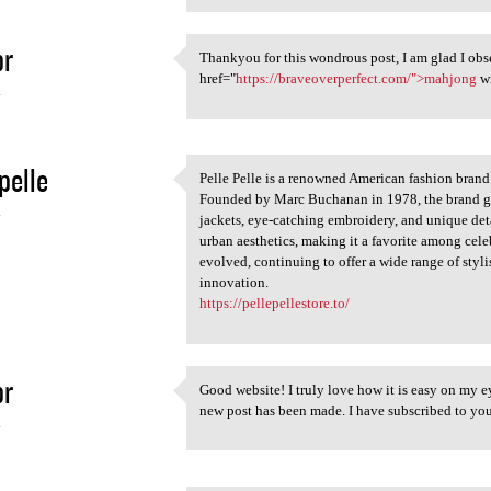
pr
Thankyou for this wondrous post, I am glad I obs
Thankyou for this wondrous
href="
https://braveoverperfect.com/">mahjong
w
4
pelle
Pelle Pelle is a renowned American fashion brand 
Pelle Pelle is a renowned
Founded by Marc Buchanan in 1978, the brand gai
4
jackets, eye-catching embroidery, and unique deta
urban aesthetics, making it a favorite among celeb
evolved, continuing to offer a wide range of styli
innovation.
https://pellepellestore.to/
pr
Good website! I truly love how it is easy on my e
Good website! I truly love
new post has been made. I have subscribed to yo
4