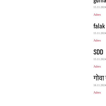
15.11.202
Adres
falak
15.11.202
Adres
SDD
15.11.202
Adres
गोवा 
16.11.202
Adres