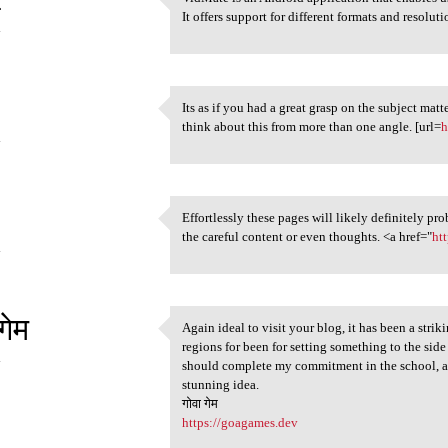
VidMate is an Android
It offers support for different formats and resolut
4
Its as if you had a great grasp on the subject mat
Its as if you had a great
think about this from more than one angle. [url=
h
4
Effortlessly these pages will likely definitely p
Effortlessly these pages will
the careful content or even thoughts. <a href="
ht
4
गेम
Again ideal to visit your blog, it has been a striki
Again ideal to visit your
regions for been for setting something to the side f
4
should complete my commitment in the school, and 
stunning idea.
गोवा गेम
https://goagames.dev