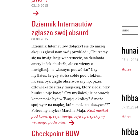
03.10.2015
Dziennik Internautów
zgłasza swój absurd
inne
08.09.2015
K
Dziennik Internautów dołączył się do naszej
huna
akcji i zgłosił nam swój przykład: „Oburzamy
o
się na inwigilację w internecie, na działania
07.11.202
m
amerykańskich służb, ale co wiemy o
Adres
inwigilacji na własnym podwórku? Czy
e
myślałeś, że gdy stoisz sobie pod blokiem,
n
możesz być ciągle obserwowany np. przez
człowieka ze straży miejskiej, który siedzi przy
t
biurku i pije kawę? Czy myślałeś, ile naprawdę
hibb
a
kamer może być w Twojej okolicy? A może
r
spojrzysz na mapkę, która może to ukazywać?”.
07.11.202
Polecamy artykuł Marcina Maja:
Ktoś nasikał
z
pod kamerą, czyli inwigilacja z perspektywy
Adres
e
własnego podwórka
.
hibb
Checkpoint BUW