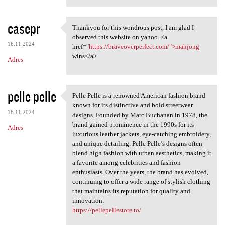
casepr
Thankyou for this wondrous post, I am glad I
Thankyou for this wondrous
observed this website on yahoo. <a
16.11.2024
href="
https://braveoverperfect.com/">mahjong
wins</a>
Adres
pelle pelle
Pelle Pelle is a renowned American fashion brand
Pelle Pelle is a renowned
known for its distinctive and bold streetwear
16.11.2024
designs. Founded by Marc Buchanan in 1978, the
brand gained prominence in the 1990s for its
Adres
luxurious leather jackets, eye-catching embroidery,
and unique detailing. Pelle Pelle’s designs often
blend high fashion with urban aesthetics, making it
a favorite among celebrities and fashion
enthusiasts. Over the years, the brand has evolved,
continuing to offer a wide range of stylish clothing
that maintains its reputation for quality and
innovation.
https://pellepellestore.to/