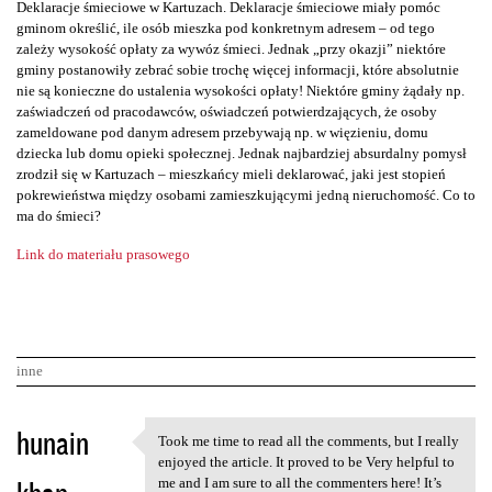
Deklaracje śmieciowe w Kartuzach. Deklaracje śmieciowe miały pomóc
gminom określić, ile osób mieszka pod konkretnym adresem – od tego
zależy wysokość opłaty za wywóz śmieci. Jednak „przy okazji” niektóre
gminy postanowiły zebrać sobie trochę więcej informacji, które absolutnie
nie są konieczne do ustalenia wysokości opłaty! Niektóre gminy żądały np.
zaświadczeń od pracodawców, oświadczeń potwierdzających, że osoby
zameldowane pod danym adresem przebywają np. w więzieniu, domu
dziecka lub domu opieki społecznej. Jednak najbardziej absurdalny pomysł
zrodził się w Kartuzach – mieszkańcy mieli deklarować, jaki jest stopień
pokrewieństwa między osobami zamieszkującymi jedną nieruchomość. Co to
ma do śmieci?
Link do materiału prasowego
inne
K
hunain
Took me time to read all the comments, but I really
Took me time to read all the
o
enjoyed the article. It proved to be Very helpful to
me and I am sure to all the commenters here! It’s