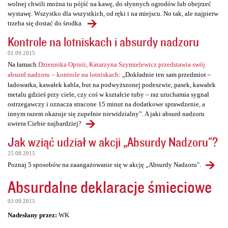
wolnej chwili można tu pójść na kawę, do słynnych ogrodów lub obejrzeć
wystawę. Wszystko dla wszystkich, od ręki i na miejscu. No tak, ale najpierw
trzeba się dostać do środka.
Kontrole na lotniskach i absurdy nadzoru
01.09.2015
Na łamach
Dziennika Opinii, Katarzyna Szymielewicz przedstawia swój
absurd nadzoru – kontrole na lotniskach
: „Dokładnie ten sam przedmiot –
ładowarka, kawałek kabla, but na podwyższonej podeszwie, pasek, kawałek
metalu gdzieś przy ciele, czy coś w kształcie tuby – raz uruchamia sygnał
ostrzegawczy i oznacza stracone 15 minut na dodatkowe sprawdzenie, a
innym razem okazuje się zupełnie niewidzialny”. A jaki absurd nadzoru
uwiera Ciebie najbardziej?
Jak wziąć udział w akcji „Absurdy Nadzoru"?
25.08.2015
Poznaj 5 sposobów na zaangażowanie się w akcję „Absurdy Nadzoru".
Absurdalne deklaracje śmieciowe
03.09.2015
Nadesłany przez:
WK