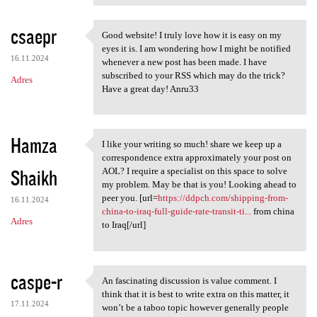
csaepr
Good website! I truly love how it is easy on my
Good website! I truly love
eyes it is. I am wondering how I might be notified
16.11.2024
whenever a new post has been made. I have
subscribed to your RSS which may do the trick?
Adres
Have a great day! Anru33
Hamza
I like your writing so much! share we keep up a
I like your writing so much!
correspondence extra approximately your post on
Shaikh
AOL? I require a specialist on this space to solve
my problem. May be that is you! Looking ahead to
peer you. [url=
https://ddpch.com/shipping-from-
16.11.2024
china-to-iraq-full-guide-rate-transit-ti...
from china
Adres
to Iraq[/url]
caspe-r
An fascinating discussion is value comment. I
An fascinating discussion is
think that it is best to write extra on this matter, it
17.11.2024
won’t be a taboo topic however generally people