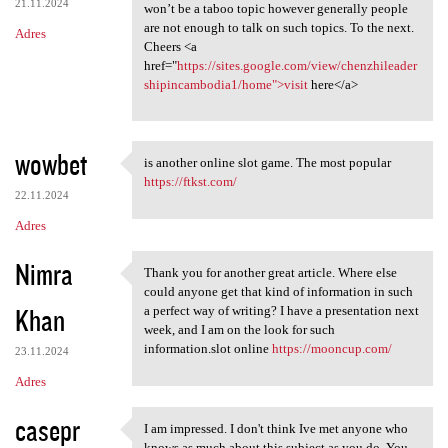
21.11.2024
won’t be a taboo topic however generally people
are not enough to talk on such topics. To the next.
Adres
Cheers <a
href="
https://sites.google.com/view/chenzhileader
shipincambodia1/home">visit
here</a>
wowbet
is another online slot game. The most popular
is another online slot game.
https://ftkst.com/
22.11.2024
Adres
Nimra
Thank you for another great article. Where else
Thank you for another great
could anyone get that kind of information in such
Khan
a perfect way of writing? I have a presentation next
week, and I am on the look for such
information.slot online
https://mooncup.com/
23.11.2024
Adres
casepr
I am impressed. I don't think Ive met anyone who
I am impressed. I don't think
knows as much about this subject as you do. You