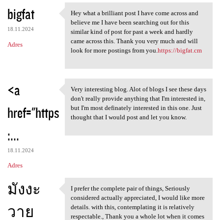
bigfat
Hey what a brilliant post I have come across and
Hey what a brilliant post I
believe me I have been searching out for this
18.11.2024
similar kind of post for past a week and hardly
came across this. Thank you very much and will
Adres
look for more postings from you.
https://bigfat.cm
<a
Very interesting blog. Alot of blogs I see these days
Very interesting blog. Alot
don't really provide anything that I'm interested in,
href="https
but I'm most definately interested in this one. Just
thought that I would post and let you know.
:...
18.11.2024
Adres
มังงะ
I prefer the complete pair of things, Seriously
I prefer the complete pair of
considered actually appreciated, I would like more
วาย
details. with this, contemplating it is relatively
respectable., Thank you a whole lot when it comes