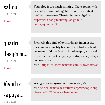
sahnu
Your blog is too much amazing. I have found with
Your blog is too much amazing
ease what I was looking. Moreover, the content
13.11.2024
quality is awesome. Thanks for the nudge! titit
https://jdih.parigimoutongkab.go.id/?
Adres
cunlay=premium303
quadri
Promptly this kind of extraordinary internet site
Promptly this kind of
must unquestionably become identified inside of
design m...
every one of the web site a lot of people, as a result
of meticulous posts or perhaps critiques or perhaps
comments. <a
13.11.2024
href="
https://crushedthemovie.com">showbox</a>
Adres
Vivod iz
вывод из запоя цены ростов-на-дону <a
вывод из запоя цены ростов-на
href=
www.alhambra.bestforums.org/viewtopic.php
zapoya...
?f=2&t=46371/>www.alhambra.best...
.
14.11.2024