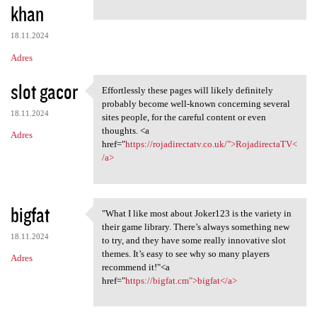
khan
18.11.2024
Adres
slot gacor
Effortlessly these pages will likely definitely
Effortlessly these pages will
probably become well-known concerning several
18.11.2024
sites people, for the careful content or even
thoughts. <a
Adres
href="
https://rojadirectatv.co.uk/">RojadirectaTV<
/a>
bigfat
"What I like most about Joker123 is the variety in
"What I like most about
their game library. There’s always something new
18.11.2024
to try, and they have some really innovative slot
themes. It’s easy to see why so many players
Adres
recommend it!"<a
href="
https://bigfat.cm">bigfat</a>