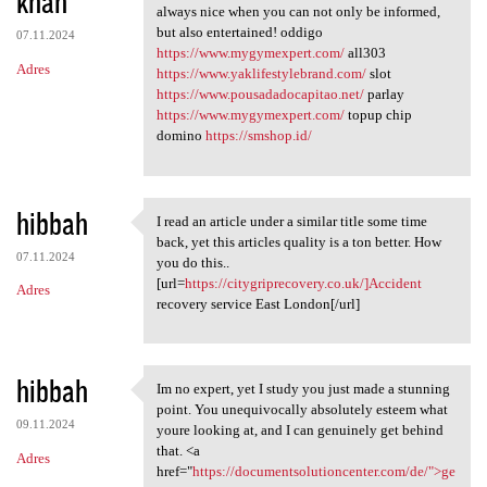
khan
m
always nice when you can not only be informed,
e
but also entertained! oddigo
07.11.2024
n
https://www.mygymexpert.com/
all303
Adres
https://www.yaklifestylebrand.com/
slot
t
https://www.pousadadocapitao.net/
parlay
a
https://www.mygymexpert.com/
topup chip
domino
https://smshop.id/
r
z
e
hibbah
I read an article under a similar title some time
I read an article under a
back, yet this articles quality is a ton better. How
07.11.2024
you do this..
[url=
https://citygriprecovery.co.uk/]Accident
Adres
recovery service East London[/url]
hibbah
Im no expert, yet I study you just made a stunning
Im no expert, yet I study you
point. You unequivocally absolutely esteem what
09.11.2024
youre looking at, and I can genuinely get behind
that. <a
Adres
href="
https://documentsolutioncenter.com/de/">ge