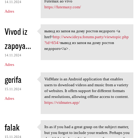
Futemax ao vivo
14.11.2024
https://futemaxy.com/
Adres
Vivod iz
вывод из запоя на дому ростов недорого <a
вывод из запоя на дому ростов
href=
http://www.ideya.forums.party/viewtopic.php
zapoya...
?id=654>
вывод из запоя на дому ростов
недорого</a> .
14.11.2024
Adres
gerifa
VidMate is an Android application that enables
VidMate is an Android
users to download videos and music from a variety
15.11.2024
of websites. It offers support for different formats
and resolutions, allowing offline access to content.
Adres
https://vidmates.app/
falak
Its as if you had a great grasp on the subject matter,
Its as if you had a great
but you forgot to include your readers. Perhaps you
15.11.2024