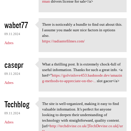
rman
drivers license for sale</a>
wabet77
There is noticeably a bundle to find out about this.
There is noticeably a bundle
I assume you made sure nice factors in options
09.11.2024
also.
https://radiantefilmes.com/
Adres
casepr
What a thrilling post. It is extremely chock-full of
What a thrilling post. It is
useful information. Thanks for such a great info. <a
09.11.2024
href="
https://golvinlove453.hashnode.dev/amazin
g-methods-to-appreciate-on-the-...
slot gacor</a>
Adres
Techblog
The site is well-organized, making it easy to find
The site is well-organized,
valuable information. It’s perfect for anyone
09.11.2024
looking to deepen their understanding of
technology with straightforward, quality content.
Adres
[url=
http://techdivine.co.uk/]TechDevine.co.uk[/ur