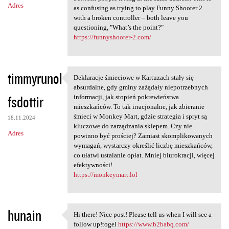
Adres
as confusing as trying to play Funny Shooter 2
with a broken controller – both leave you
questioning, "What’s the point?"
https://funnyshooter-2.com/
timmyrunol
Deklaracje śmieciowe w Kartuzach stały się
Deklaracje śmieciowe w
absurdalne, gdy gminy zażądały niepotrzebnych
fsdottir
informacji, jak stopień pokrewieństwa
mieszkańców. To tak irracjonalne, jak zbieranie
śmieci w Monkey Mart, gdzie strategia i spryt są
18.11.2024
kluczowe do zarządzania sklepem. Czy nie
Adres
powinno być prościej? Zamiast skomplikowanych
wymagań, wystarczy określić liczbę mieszkańców,
co ułatwi ustalanie opłat. Mniej biurokracji, więcej
efektywności!
https://monkeymart.lol
hunain
Hi there! Nice post! Please tell us when I will see a
Hi there! Nice post! Please
follow up!togel
https://www.b2babq.com/