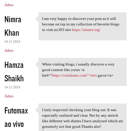
Adres
Nimra
I am very happy to discover your post as it will
I am very happy to discover
become on top in my collection of favorite blogs
Khan
to visit.nx303 slot
https://atunet.org/
14.11.2024
Adres
Hamza
When visiting blogs, i usually discover a very
When visiting blogs, i
good content like yours <a
Shaikh
href="
https://coloksatu.com/">slot
gacor</a>
14.11.2024
Adres
Futemax
I truly respected checking your blog out. It was
I truly respected checking
especially outlined and clear. Not by any stretch
ao vivo
like different web diaries I have analyzed which are
genuinely not that good.Thanks alot!