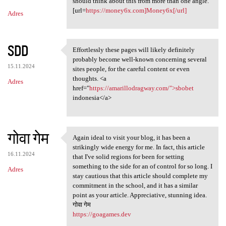
should think about this from more than one angle.
[url=
https://money6x.com]Money6x[/url]
Adres
SDD
Effortlessly these pages will likely definitely
Effortlessly these pages will
probably become well-known concerning several
15.11.2024
sites people, for the careful content or even
thoughts. <a
Adres
href="
https://amarillodragway.com/">sbobet
indonesia</a>
गोवा गेम
Again ideal to visit your blog, it has been a
Again ideal to visit your
strikingly wide energy for me. In fact, this article
16.11.2024
that I've solid regions for been for setting
something to the side for an of control for so long. I
Adres
stay cautious that this article should complete my
commitment in the school, and it has a similar
point as your article. Appreciative, stunning idea.
गोवा गेम
https://goagames.dev