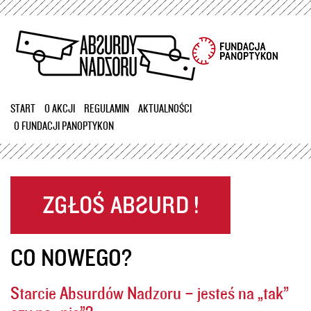
Przejdź
do
treści
START
O AKCJI
REGULAMIN
AKTUALNOŚCI
O FUNDACJI PANOPTYKON
CO NOWEGO?
Starcie Absurdów Nadzoru – jesteś na „tak”