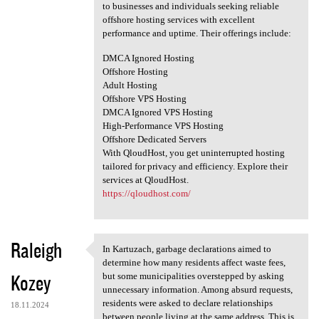
to businesses and individuals seeking reliable
offshore hosting services with excellent
performance and uptime. Their offerings include:
DMCA Ignored Hosting
Offshore Hosting
Adult Hosting
Offshore VPS Hosting
DMCA Ignored VPS Hosting
High-Performance VPS Hosting
Offshore Dedicated Servers
With QloudHost, you get uninterrupted hosting
tailored for privacy and efficiency. Explore their
services at QloudHost.
https://qloudhost.com/
Raleigh
In Kartuzach, garbage declarations aimed to
In Kartuzach, garbage
determine how many residents affect waste fees,
Kozey
but some municipalities overstepped by asking
unnecessary information. Among absurd requests,
residents were asked to declare relationships
18.11.2024
between people living at the same address. This is