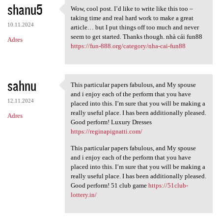
shanu5
Wow, cool post. I’d like to write like this too –
Wow, cool post. I’d like to
taking time and real hard work to make a great
10.11.2024
article… but I put things off too much and never
seem to get started. Thanks though. nhà cái fun88
Adres
https://fun-888.org/category/nha-cai-fun88
sahnu
This particular papers fabulous, and My spouse
This particular papers
and i enjoy each of the perform that you have
12.11.2024
placed into this. I’m sure that you will be making a
really useful place. I has been additionally pleased.
Adres
Good perform! Luxury Dresses
https://reginapignatti.com/
This particular papers fabulous, and My spouse
and i enjoy each of the perform that you have
placed into this. I’m sure that you will be making a
really useful place. I has been additionally pleased.
Good perform! 51 club game
https://51club-
lottery.in/