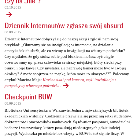
czy na „nie”?
03.10.2015
Dziennik Internautów zgłasza swój absurd
08.09.2015
Dziennik Internautów dołączył się do naszej akcji i zgłosił nam swój
przykład: „Oburzamy się na inwigilację w internecie, na działania
amerykańskich służb, ale co wiemy o inwigilacji na własnym podwórku?
Czy myślałeś, że gdy stoisz sobie pod blokiem, możesz być ciągle
obserwowany np. przez człowieka ze straży miejskiej, który siedzi przy
biurku i pije kawę? Czy myślałeś, ile naprawdę kamer może być w Twojej
okolicy? A może spojrzysz na mapkę, która może to ukazywać?”. Polecamy
artykuł Marcina Maja:
Ktoś nasikał pod kamerą, czyli inwigilacja z
perspektywy własnego podwórka
.
Checkpoint BUW
08.09.2015
Biblioteka Uniwersytecka w Warszawie. Jedna z najważniejszych bibliotek
akademickich w stolicy. Codziennie przewijają się przez nią setki studentów,
doktorantów i pracowników naukowych. Są również pasjonaci, samodzielni
badacze i warszawiacy, którzy poszukują niedostępnych gdzie indziej
pozycji. Wycieczka po mieście bez wizyty w BUW-ie też się nie liczy. W