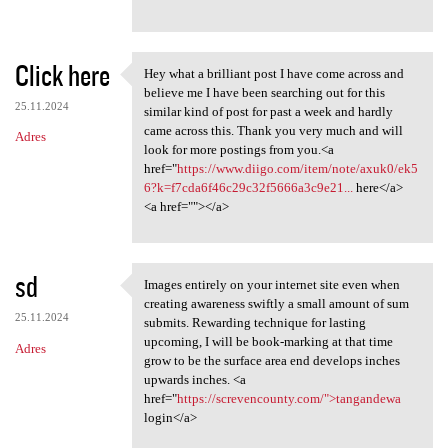
Click here
Hey what a brilliant post I have come across and
Hey what a brilliant post I
believe me I have been searching out for this
25.11.2024
similar kind of post for past a week and hardly
came across this. Thank you very much and will
Adres
look for more postings from you.<a
href="
https://www.diigo.com/item/note/axuk0/ek5
6?k=f7cda6f46c29c32f5666a3c9e21...
here</a>
<a href=""></a>
sd
Images entirely on your internet site even when
Images entirely on your
creating awareness swiftly a small amount of sum
25.11.2024
submits. Rewarding technique for lasting
upcoming, I will be book-marking at that time
Adres
grow to be the surface area end develops inches
upwards inches. <a
href="
https://screvencounty.com/">tangandewa
login</a>