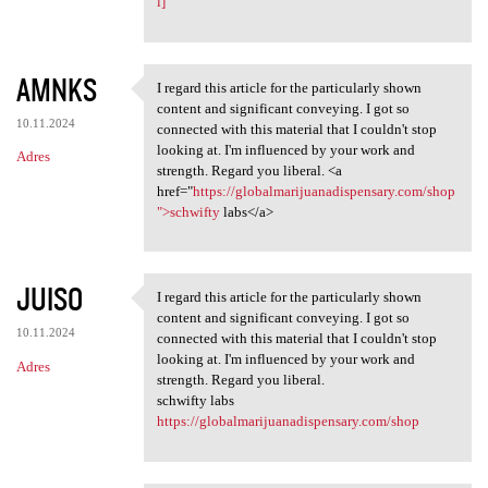
l]
AMNKS
I regard this article for the particularly shown
I regard this article for the
content and significant conveying. I got so
10.11.2024
connected with this material that I couldn't stop
looking at. I'm influenced by your work and
Adres
strength. Regard you liberal. <a
href="
https://globalmarijuanadispensary.com/shop
">schwifty
labs</a>
JUISO
I regard this article for the particularly shown
I regard this article for the
content and significant conveying. I got so
10.11.2024
connected with this material that I couldn't stop
looking at. I'm influenced by your work and
Adres
strength. Regard you liberal.
schwifty labs
https://globalmarijuanadispensary.com/shop