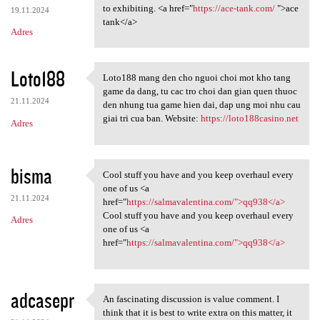
to exhibiting. <a href="
https://ace-tank.com/
">ace
19.11.2024
tank</a>
Adres
Loto188
Loto188 mang den cho nguoi choi mot kho tang
Loto188 mang den cho nguoi
game da dang, tu cac tro choi dan gian quen thuoc
21.11.2024
den nhung tua game hien dai, dap ung moi nhu cau
giai tri cua ban. Website:
https://loto188casino.net
Adres
bisma
Cool stuff you have and you keep overhaul every
Cool stuff you have and you
one of us <a
21.11.2024
href="
https://salmavalentina.com/">qq938</a>
Cool stuff you have and you keep overhaul every
Adres
one of us <a
href="
https://salmavalentina.com/">qq938</a>
adcasepr
An fascinating discussion is value comment. I
An fascinating discussion is
think that it is best to write extra on this matter, it