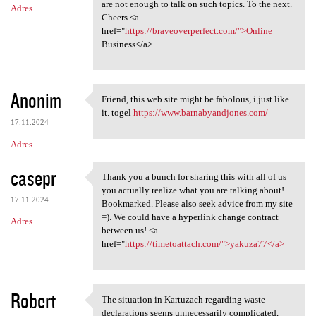
are not enough to talk on such topics. To the next.
Adres
Cheers <a
href="
https://braveoverperfect.com/">Online
Business</a>
Anonim
Friend, this web site might be fabolous, i just like
Friend, this web site might
it. togel
https://www.barnabyandjones.com/
17.11.2024
Adres
casepr
Thank you a bunch for sharing this with all of us
Thank you a bunch for sharing
you actually realize what you are talking about!
17.11.2024
Bookmarked. Please also seek advice from my site
=). We could have a hyperlink change contract
Adres
between us! <a
href="
https://timetoattach.com/">yakuza77</a>
Robert
The situation in Kartuzach regarding waste
The situation in Kartuzach
declarations seems unnecessarily complicated,