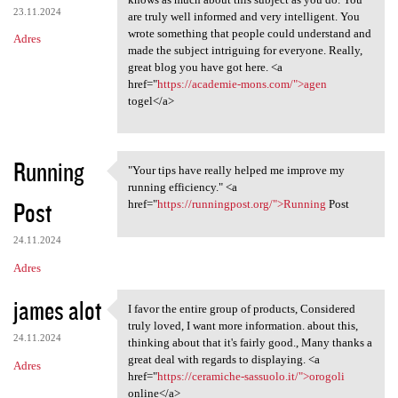
23.11.2024
are truly well informed and very intelligent. You
wrote something that people could understand and
Adres
made the subject intriguing for everyone. Really,
great blog you have got here. <a
href="
https://academie-mons.com/">agen
togel</a>
Running
"Your tips have really helped me improve my
"Your tips have really helped
running efficiency." <a
Post
href="
https://runningpost.org/">Running
Post
24.11.2024
Adres
james alot
I favor the entire group of products, Considered
I favor the entire group of
truly loved, I want more information. about this,
24.11.2024
thinking about that it's fairly good., Many thanks a
great deal with regards to displaying. <a
Adres
href="
https://ceramiche-sassuolo.it/">orogoli
online</a>