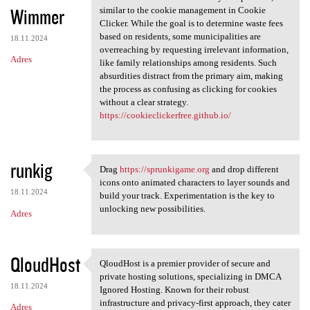
Wimmer
similar to the cookie management in Cookie
Clicker. While the goal is to determine waste fees
based on residents, some municipalities are
18.11.2024
overreaching by requesting irrelevant information,
Adres
like family relationships among residents. Such
absurdities distract from the primary aim, making
the process as confusing as clicking for cookies
without a clear strategy.
https://cookieclickerfree.github.io/
runkig
Drag
https://sprunkigame.org
and drop different
Drag https://sprunkigame.org
icons onto animated characters to layer sounds and
18.11.2024
build your track. Experimentation is the key to
unlocking new possibilities.
Adres
QloudHost
QloudHost is a premier provider of secure and
QloudHost is a premier
private hosting solutions, specializing in DMCA
18.11.2024
Ignored Hosting. Known for their robust
infrastructure and privacy-first approach, they cater
Adres