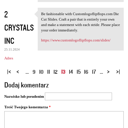
2
Be fashionable with Customlogoflipflops.com Die
Be fashionable with
Cut Slides. Craft a pair that is entirely your own
CRYSTALS
and make a statement with each stride. Please place
your order immediately.
INC
https://www.customlogoflipflops.com/slides/
25.11.2024
Adres
S
…
9
10
11
12
13
14
15
16
17
…
t
Dodaj komentarz
r
o
Nazwisko lub pseudonim
n
y
Treść Twojego komentarza
*