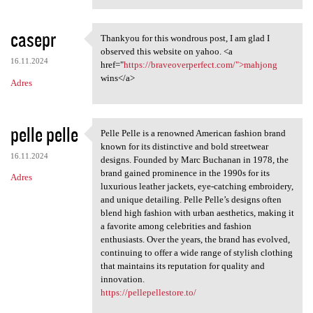
casepr
Thankyou for this wondrous post, I am glad I
Thankyou for this wondrous
observed this website on yahoo. <a
16.11.2024
href="
https://braveoverperfect.com/">mahjong
wins</a>
Adres
pelle pelle
Pelle Pelle is a renowned American fashion brand
Pelle Pelle is a renowned
known for its distinctive and bold streetwear
16.11.2024
designs. Founded by Marc Buchanan in 1978, the
brand gained prominence in the 1990s for its
Adres
luxurious leather jackets, eye-catching embroidery,
and unique detailing. Pelle Pelle’s designs often
blend high fashion with urban aesthetics, making it
a favorite among celebrities and fashion
enthusiasts. Over the years, the brand has evolved,
continuing to offer a wide range of stylish clothing
that maintains its reputation for quality and
innovation.
https://pellepellestore.to/