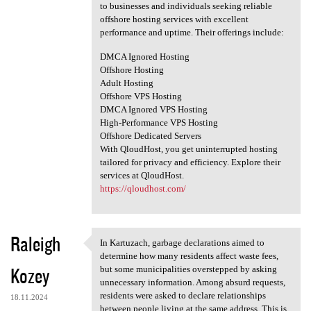
to businesses and individuals seeking reliable
offshore hosting services with excellent
performance and uptime. Their offerings include:
DMCA Ignored Hosting
Offshore Hosting
Adult Hosting
Offshore VPS Hosting
DMCA Ignored VPS Hosting
High-Performance VPS Hosting
Offshore Dedicated Servers
With QloudHost, you get uninterrupted hosting
tailored for privacy and efficiency. Explore their
services at QloudHost.
https://qloudhost.com/
Raleigh
In Kartuzach, garbage declarations aimed to
In Kartuzach, garbage
determine how many residents affect waste fees,
Kozey
but some municipalities overstepped by asking
unnecessary information. Among absurd requests,
residents were asked to declare relationships
18.11.2024
between people living at the same address. This is