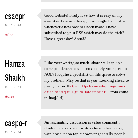
csaepr
Good website! I truly love how it is easy on my
Good website! I truly love
eyes it is. I am wondering how I might be notified
16.11.2024
whenever a new post has been made. I have
subscribed to your RSS which may do the trick?
Adres
Have a great day! Anru33
Hamza
I like your writing so much! share we keep up a
I like your writing so much!
correspondence extra approximately your post on
Shaikh
AOL? I require a specialist on this space to solve
my problem. May be that is you! Looking ahead to
peer you. [url=
https://ddpch.com/shipping-from-
16.11.2024
china-to-iraq-full-guide-rate-transit-ti...
from china
Adres
to Iraq[/url]
caspe-r
An fascinating discussion is value comment. I
An fascinating discussion is
think that it is best to write extra on this matter, it
17.11.2024
won’t be a taboo topic however generally people