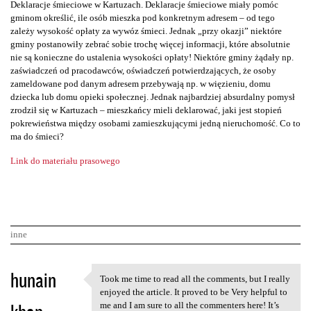
Deklaracje śmieciowe w Kartuzach. Deklaracje śmieciowe miały pomóc
gminom określić, ile osób mieszka pod konkretnym adresem – od tego
zależy wysokość opłaty za wywóz śmieci. Jednak „przy okazji” niektóre
gminy postanowiły zebrać sobie trochę więcej informacji, które absolutnie
nie są konieczne do ustalenia wysokości opłaty! Niektóre gminy żądały np.
zaświadczeń od pracodawców, oświadczeń potwierdzających, że osoby
zameldowane pod danym adresem przebywają np. w więzieniu, domu
dziecka lub domu opieki społecznej. Jednak najbardziej absurdalny pomysł
zrodził się w Kartuzach – mieszkańcy mieli deklarować, jaki jest stopień
pokrewieństwa między osobami zamieszkującymi jedną nieruchomość. Co to
ma do śmieci?
Link do materiału prasowego
inne
K
hunain
Took me time to read all the comments, but I really
Took me time to read all the
o
enjoyed the article. It proved to be Very helpful to
me and I am sure to all the commenters here! It’s