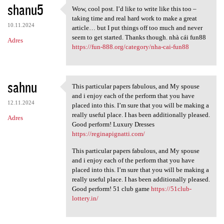
shanu5
Wow, cool post. I’d like to write like this too –
Wow, cool post. I’d like to
taking time and real hard work to make a great
10.11.2024
article… but I put things off too much and never
seem to get started. Thanks though. nhà cái fun88
Adres
https://fun-888.org/category/nha-cai-fun88
sahnu
This particular papers fabulous, and My spouse
This particular papers
and i enjoy each of the perform that you have
12.11.2024
placed into this. I’m sure that you will be making a
really useful place. I has been additionally pleased.
Adres
Good perform! Luxury Dresses
https://reginapignatti.com/
This particular papers fabulous, and My spouse
and i enjoy each of the perform that you have
placed into this. I’m sure that you will be making a
really useful place. I has been additionally pleased.
Good perform! 51 club game
https://51club-
lottery.in/