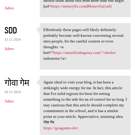
should think about this from more than one angle.
[url=
https://money6x.com]Money6x[/url]
Adres
SDD
Effortlessly these pages will likely definitely
Effortlessly these pages will
probably become well-known concerning several
15.11.2024
sites people, for the careful content or even
thoughts. <a
Adres
href="
https://amarillodragway.com/">sbobet
indonesia</a>
गोवा गेम
Again ideal to visit your blog, it has been a
Again ideal to visit your
strikingly wide energy for me. In fact, this article
16.11.2024
that I've solid regions for been for setting
something to the side for an of control for so long. I
Adres
stay cautious that this article should complete my
commitment in the school, and it has a similar
point as your article. Appreciative, stunning idea.
गोवा गेम
https://goagames.dev