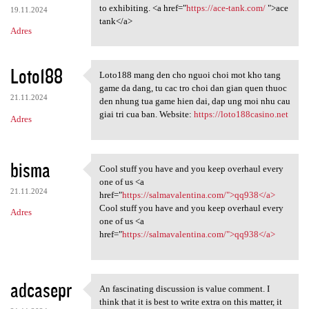
to exhibiting. <a href="
https://ace-tank.com/
">ace
19.11.2024
tank</a>
Adres
Loto188
Loto188 mang den cho nguoi choi mot kho tang
Loto188 mang den cho nguoi
game da dang, tu cac tro choi dan gian quen thuoc
21.11.2024
den nhung tua game hien dai, dap ung moi nhu cau
giai tri cua ban. Website:
https://loto188casino.net
Adres
bisma
Cool stuff you have and you keep overhaul every
Cool stuff you have and you
one of us <a
21.11.2024
href="
https://salmavalentina.com/">qq938</a>
Cool stuff you have and you keep overhaul every
Adres
one of us <a
href="
https://salmavalentina.com/">qq938</a>
adcasepr
An fascinating discussion is value comment. I
An fascinating discussion is
think that it is best to write extra on this matter, it