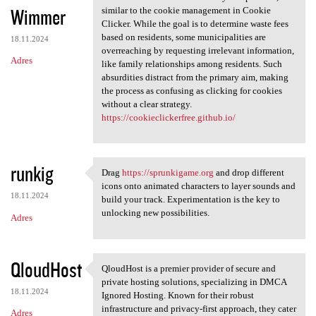
Wimmer
similar to the cookie management in Cookie
Clicker. While the goal is to determine waste fees
based on residents, some municipalities are
18.11.2024
overreaching by requesting irrelevant information,
Adres
like family relationships among residents. Such
absurdities distract from the primary aim, making
the process as confusing as clicking for cookies
without a clear strategy.
https://cookieclickerfree.github.io/
runkig
Drag
https://sprunkigame.org
and drop different
Drag https://sprunkigame.org
icons onto animated characters to layer sounds and
18.11.2024
build your track. Experimentation is the key to
unlocking new possibilities.
Adres
QloudHost
QloudHost is a premier provider of secure and
QloudHost is a premier
private hosting solutions, specializing in DMCA
18.11.2024
Ignored Hosting. Known for their robust
infrastructure and privacy-first approach, they cater
Adres