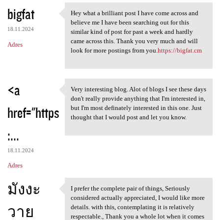
bigfat
Hey what a brilliant post I have come across and
Hey what a brilliant post I
believe me I have been searching out for this
18.11.2024
similar kind of post for past a week and hardly
came across this. Thank you very much and will
Adres
look for more postings from you.
https://bigfat.cm
<a
Very interesting blog. Alot of blogs I see these days
Very interesting blog. Alot
don't really provide anything that I'm interested in,
href="https
but I'm most definately interested in this one. Just
thought that I would post and let you know.
:...
18.11.2024
Adres
มังงะ
I prefer the complete pair of things, Seriously
I prefer the complete pair of
considered actually appreciated, I would like more
วาย
details. with this, contemplating it is relatively
respectable., Thank you a whole lot when it comes