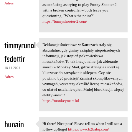
Adres
as confusing as trying to play Funny Shooter 2
with a broken controller – both leave you
questioning, "What’s the point?"
https://funnyshooter-2.com/
timmyrunol
Deklaracje śmieciowe w Kartuzach stały się
Deklaracje śmieciowe w
absurdalne, gdy gminy zażądały niepotrzebnych
fsdottir
informacji, jak stopień pokrewieństwa
mieszkańców. To tak irracjonalne, jak zbieranie
śmieci w Monkey Mart, gdzie strategia i spryt są
18.11.2024
kluczowe do zarządzania sklepem. Czy nie
Adres
powinno być prościej? Zamiast skomplikowanych
wymagań, wystarczy określić liczbę mieszkańców,
co ułatwi ustalanie opłat. Mniej biurokracji, więcej
efektywności!
https://monkeymart.lol
hunain
Hi there! Nice post! Please tell us when I will see a
Hi there! Nice post! Please
follow up!togel
https://www.b2babq.com/