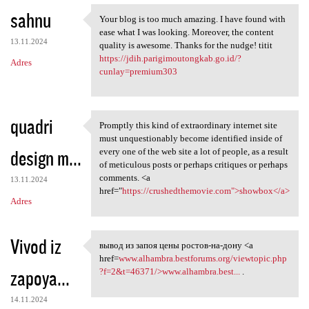
sahnu
Your blog is too much amazing. I have found with
Your blog is too much amazing
ease what I was looking. Moreover, the content
13.11.2024
quality is awesome. Thanks for the nudge! titit
https://jdih.parigimoutongkab.go.id/?
Adres
cunlay=premium303
quadri
Promptly this kind of extraordinary internet site
Promptly this kind of
must unquestionably become identified inside of
design m...
every one of the web site a lot of people, as a result
of meticulous posts or perhaps critiques or perhaps
comments. <a
13.11.2024
href="
https://crushedthemovie.com">showbox</a>
Adres
Vivod iz
вывод из запоя цены ростов-на-дону <a
вывод из запоя цены ростов-на
href=
www.alhambra.bestforums.org/viewtopic.php
zapoya...
?f=2&t=46371/>www.alhambra.best...
.
14.11.2024