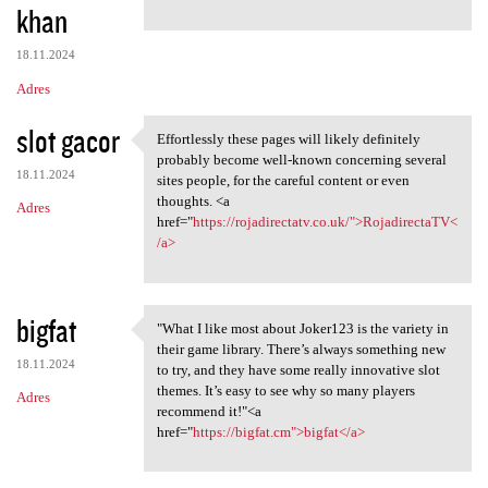
khan
18.11.2024
Adres
slot gacor
Effortlessly these pages will likely definitely
Effortlessly these pages will
probably become well-known concerning several
18.11.2024
sites people, for the careful content or even
thoughts. <a
Adres
href="
https://rojadirectatv.co.uk/">RojadirectaTV<
/a>
bigfat
"What I like most about Joker123 is the variety in
"What I like most about
their game library. There’s always something new
18.11.2024
to try, and they have some really innovative slot
themes. It’s easy to see why so many players
Adres
recommend it!"<a
href="
https://bigfat.cm">bigfat</a>