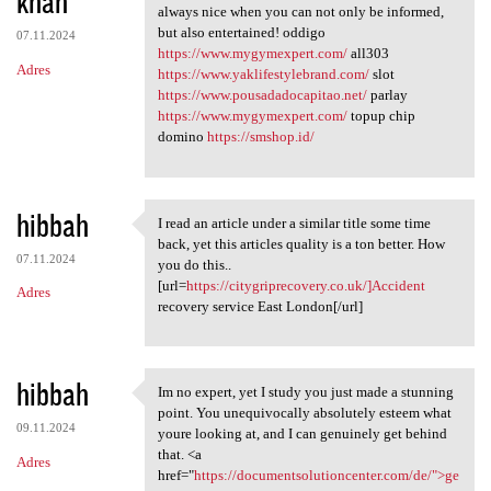
khan
m
always nice when you can not only be informed,
e
but also entertained! oddigo
07.11.2024
n
https://www.mygymexpert.com/
all303
Adres
https://www.yaklifestylebrand.com/
slot
t
https://www.pousadadocapitao.net/
parlay
a
https://www.mygymexpert.com/
topup chip
domino
https://smshop.id/
r
z
e
hibbah
I read an article under a similar title some time
I read an article under a
back, yet this articles quality is a ton better. How
07.11.2024
you do this..
[url=
https://citygriprecovery.co.uk/]Accident
Adres
recovery service East London[/url]
hibbah
Im no expert, yet I study you just made a stunning
Im no expert, yet I study you
point. You unequivocally absolutely esteem what
09.11.2024
youre looking at, and I can genuinely get behind
that. <a
Adres
href="
https://documentsolutioncenter.com/de/">ge