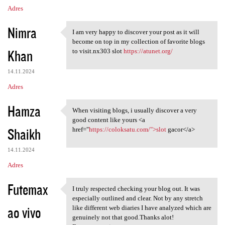
Adres
Nimra
I am very happy to discover your post as it will
I am very happy to discover
become on top in my collection of favorite blogs
Khan
to visit.nx303 slot
https://atunet.org/
14.11.2024
Adres
Hamza
When visiting blogs, i usually discover a very
When visiting blogs, i
good content like yours <a
Shaikh
href="
https://coloksatu.com/">slot
gacor</a>
14.11.2024
Adres
Futemax
I truly respected checking your blog out. It was
I truly respected checking
especially outlined and clear. Not by any stretch
ao vivo
like different web diaries I have analyzed which are
genuinely not that good.Thanks alot!