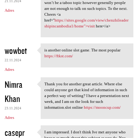
21.11.2024
won’t be a taboo topic however generally people
are not enough to talk on such topics. To the next.
Adres
Cheers <a
href="
https://sites.google.com/view/chenzhileader
shipincambodia1/home">visit
here</a>
wowbet
is another online slot game. The most popular
is another online slot game.
https://ftkst.com/
22.11.2024
Adres
Nimra
Thank you for another great article. Where else
Thank you for another great
could anyone get that kind of information in such
Khan
a perfect way of writing? I have a presentation next
week, and I am on the look for such
information.slot online
https://mooncup.com/
23.11.2024
Adres
casepr
I am impressed. I don't think Ive met anyone who
I am impressed. I don't think
knows as much about this subject as you do. You