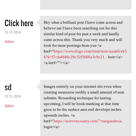
Click here
Hey what a brilliant post I have come across and
Hey what a brilliant post I
believe me I have been searching out for this
25.11.2024
similar kind of post for past a week and hardly
came across this. Thank you very much and will
Adres
look for more postings from you.<a
href="
https://www.diigo.com/item/note/axuk0/ek5
6?k=f7cda6f46c29c32f5666a3c9e21...
here</a>
<a href=""></a>
sd
Images entirely on your internet site even when
Images entirely on your
creating awareness swiftly a small amount of sum
25.11.2024
submits. Rewarding technique for lasting
upcoming, I will be book-marking at that time
Adres
grow to be the surface area end develops inches
upwards inches. <a
href="
https://screvencounty.com/">tangandewa
login</a>