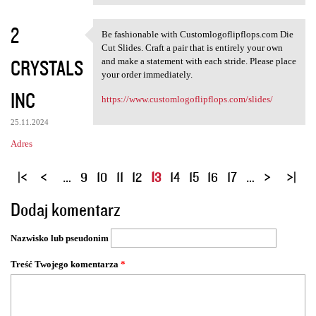
2
Be fashionable with Customlogoflipflops.com Die
Be fashionable with
Cut Slides. Craft a pair that is entirely your own
CRYSTALS
and make a statement with each stride. Please place
your order immediately.
INC
https://www.customlogoflipflops.com/slides/
25.11.2024
Adres
S
…
9
10
11
12
13
14
15
16
17
…
t
Dodaj komentarz
r
o
Nazwisko lub pseudonim
n
y
Treść Twojego komentarza
*