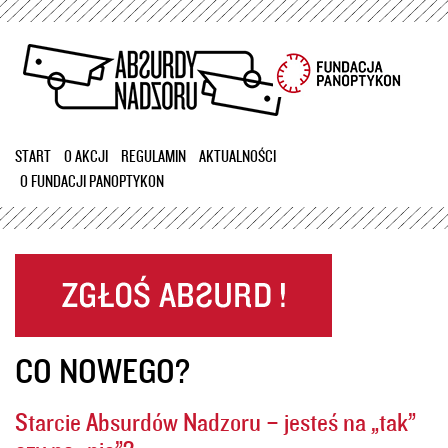
Przejdź
do
treści
START
O AKCJI
REGULAMIN
AKTUALNOŚCI
O FUNDACJI PANOPTYKON
CO NOWEGO?
Starcie Absurdów Nadzoru – jesteś na „tak”