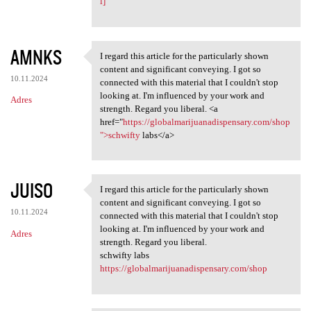
l]
AMNKS
I regard this article for the particularly shown
I regard this article for the
content and significant conveying. I got so
10.11.2024
connected with this material that I couldn't stop
looking at. I'm influenced by your work and
Adres
strength. Regard you liberal. <a
href="
https://globalmarijuanadispensary.com/shop
">schwifty
labs</a>
JUISO
I regard this article for the particularly shown
I regard this article for the
content and significant conveying. I got so
10.11.2024
connected with this material that I couldn't stop
looking at. I'm influenced by your work and
Adres
strength. Regard you liberal.
schwifty labs
https://globalmarijuanadispensary.com/shop