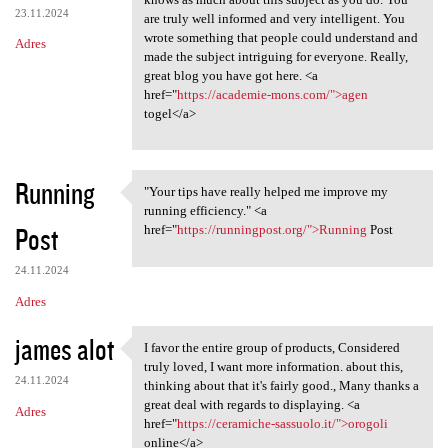
23.11.2024
are truly well informed and very intelligent. You
wrote something that people could understand and
Adres
made the subject intriguing for everyone. Really,
great blog you have got here. <a
href="
https://academie-mons.com/">agen
togel</a>
Running
"Your tips have really helped me improve my
"Your tips have really helped
running efficiency." <a
Post
href="
https://runningpost.org/">Running
Post
24.11.2024
Adres
james alot
I favor the entire group of products, Considered
I favor the entire group of
truly loved, I want more information. about this,
24.11.2024
thinking about that it's fairly good., Many thanks a
great deal with regards to displaying. <a
Adres
href="
https://ceramiche-sassuolo.it/">orogoli
online</a>