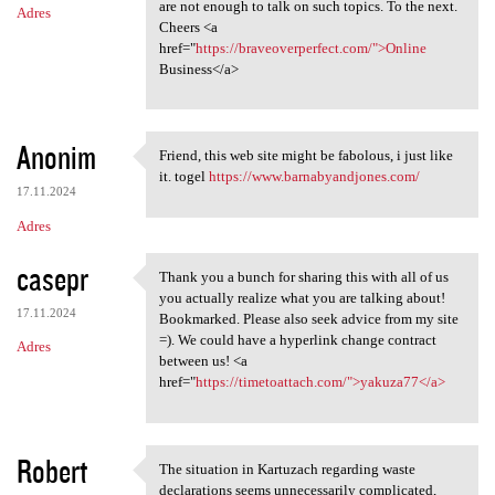
are not enough to talk on such topics. To the next.
Adres
Cheers <a
href="
https://braveoverperfect.com/">Online
Business</a>
Anonim
Friend, this web site might be fabolous, i just like
Friend, this web site might
it. togel
https://www.barnabyandjones.com/
17.11.2024
Adres
casepr
Thank you a bunch for sharing this with all of us
Thank you a bunch for sharing
you actually realize what you are talking about!
17.11.2024
Bookmarked. Please also seek advice from my site
=). We could have a hyperlink change contract
Adres
between us! <a
href="
https://timetoattach.com/">yakuza77</a>
Robert
The situation in Kartuzach regarding waste
The situation in Kartuzach
declarations seems unnecessarily complicated,