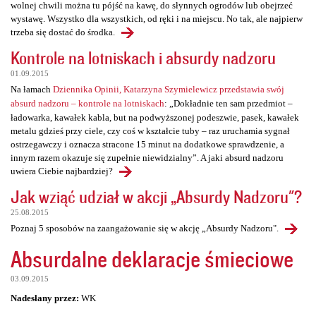
wolnej chwili można tu pójść na kawę, do słynnych ogrodów lub obejrzeć
wystawę. Wszystko dla wszystkich, od ręki i na miejscu. No tak, ale najpierw
trzeba się dostać do środka.
Kontrole na lotniskach i absurdy nadzoru
01.09.2015
Na łamach
Dziennika Opinii, Katarzyna Szymielewicz przedstawia swój
absurd nadzoru – kontrole na lotniskach
: „Dokładnie ten sam przedmiot –
ładowarka, kawałek kabla, but na podwyższonej podeszwie, pasek, kawałek
metalu gdzieś przy ciele, czy coś w kształcie tuby – raz uruchamia sygnał
ostrzegawczy i oznacza stracone 15 minut na dodatkowe sprawdzenie, a
innym razem okazuje się zupełnie niewidzialny”. A jaki absurd nadzoru
uwiera Ciebie najbardziej?
Jak wziąć udział w akcji „Absurdy Nadzoru"?
25.08.2015
Poznaj 5 sposobów na zaangażowanie się w akcję „Absurdy Nadzoru".
Absurdalne deklaracje śmieciowe
03.09.2015
Nadesłany przez:
WK