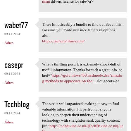
rman
drivers license for sale</a>
wabet77
There is noticeably a bundle to find out about this.
There is noticeably a bundle
I assume you made sure nice factors in options
09.11.2024
also.
https://radiantefilmes.com/
Adres
casepr
What a thrilling post. It is extremely chock-full of
What a thrilling post. It is
useful information. Thanks for such a great info. <a
09.11.2024
href="
https://golvinlove453.hashnode.dev/amazin
g-methods-to-appreciate-on-the-...
slot gacor</a>
Adres
Techblog
The site is well-organized, making it easy to find
The site is well-organized,
valuable information. It’s perfect for anyone
09.11.2024
looking to deepen their understanding of
technology with straightforward, quality content.
Adres
[url=
http://techdivine.co.uk/]TechDevine.co.uk[/ur