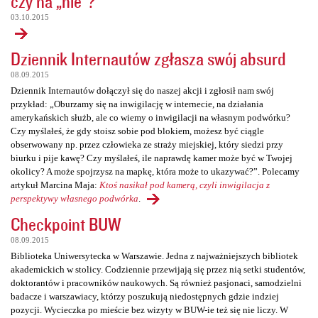
czy na „nie”?
03.10.2015
Dziennik Internautów zgłasza swój absurd
08.09.2015
Dziennik Internautów dołączył się do naszej akcji i zgłosił nam swój
przykład: „Oburzamy się na inwigilację w internecie, na działania
amerykańskich służb, ale co wiemy o inwigilacji na własnym podwórku?
Czy myślałeś, że gdy stoisz sobie pod blokiem, możesz być ciągle
obserwowany np. przez człowieka ze straży miejskiej, który siedzi przy
biurku i pije kawę? Czy myślałeś, ile naprawdę kamer może być w Twojej
okolicy? A może spojrzysz na mapkę, która może to ukazywać?”. Polecamy
artykuł Marcina Maja:
Ktoś nasikał pod kamerą, czyli inwigilacja z
perspektywy własnego podwórka
.
Checkpoint BUW
08.09.2015
Biblioteka Uniwersytecka w Warszawie. Jedna z najważniejszych bibliotek
akademickich w stolicy. Codziennie przewijają się przez nią setki studentów,
doktorantów i pracowników naukowych. Są również pasjonaci, samodzielni
badacze i warszawiacy, którzy poszukują niedostępnych gdzie indziej
pozycji. Wycieczka po mieście bez wizyty w BUW-ie też się nie liczy. W