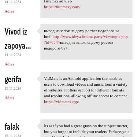
Futemax ao vivo
14.11.2024
https://futemaxy.com/
Adres
Vivod iz
вывод из запоя на дому ростов недорого <a
вывод из запоя на дому ростов
href=
http://www.ideya.forums.party/viewtopic.php
zapoya...
?id=654>
вывод из запоя на дому ростов
недорого</a> .
14.11.2024
Adres
gerifa
VidMate is an Android application that enables
VidMate is an Android
users to download videos and music from a variety
15.11.2024
of websites. It offers support for different formats
and resolutions, allowing offline access to content.
Adres
https://vidmates.app/
falak
Its as if you had a great grasp on the subject matter,
Its as if you had a great
but you forgot to include your readers. Perhaps you
15.11.2024