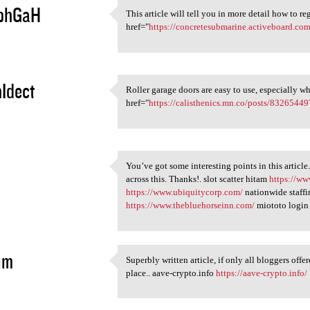
phGaH
This article will tell you in more detail how to 
This article will tell you in
href="
https://concretesubmarine.activeboard.co
5
Idect
Roller garage doors are easy to use, especially 
Roller garage doors are easy
href="
https://calisthenics.mn.co/posts/83265449
5
You’ve got some interesting points in this article
You’ve got some interesting
across this. Thanks!. slot scatter hitam
https://ww
5
https://www.ubiquitycorp.com/
nationwide staff
https://www.thebluehorseinn.com/
miototo logi
im
Superbly written article, if only all bloggers offe
Superbly written article, if
place.. aave-crypto.info
https://aave-crypto.info/
5