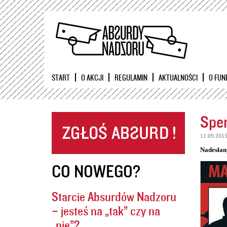
START
O AKCJI
REGULAMIN
AKTUALNOŚCI
O FUN
Sper
11.09.201
Nadesłan
CO NOWEGO?
Starcie Absurdów Nadzoru
– jesteś na „tak” czy na
„nie”?