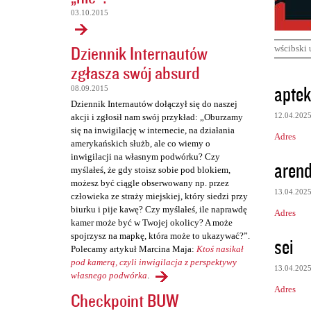
03.10.2015
Dziennik Internautów
wścibski 
zgłasza swój absurd
K
aptek
08.09.2015
o
Dziennik Internautów dołączył się do naszej
12.04.202
akcji i zgłosił nam swój przykład: „Oburzamy
m
się na inwigilację w internecie, na działania
Adres
e
amerykańskich służb, ale co wiemy o
inwigilacji na własnym podwórku? Czy
n
arend
myślałeś, że gdy stoisz sobie pod blokiem,
t
możesz być ciągle obserwowany np. przez
13.04.202
człowieka ze straży miejskiej, który siedzi przy
a
biurku i pije kawę? Czy myślałeś, ile naprawdę
Adres
r
kamer może być w Twojej okolicy? A może
z
spojrzysz na mapkę, która może to ukazywać?”.
sei
Polecamy artykuł Marcina Maja:
Ktoś nasikał
e
pod kamerą, czyli inwigilacja z perspektywy
13.04.202
własnego podwórka
.
Adres
Checkpoint BUW