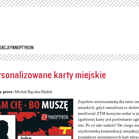
Przejdź
do
treści
DACJI PANOPTYKON
sonalizowane karty miejskie
5
y przez:
Michał Rączka-Dudek
Zupełnie niezrozumiałą dla mnie rz
miejskich, gdyż umożliwia to śledzen
możliwość ZTM korzysta widać w jeg
zgubionej karty jest porównanie zg
tras. Po co taki nadzór? Do czego n
użytkownika komunikacji miejskiej
posiadacze anonimowych kart miejs