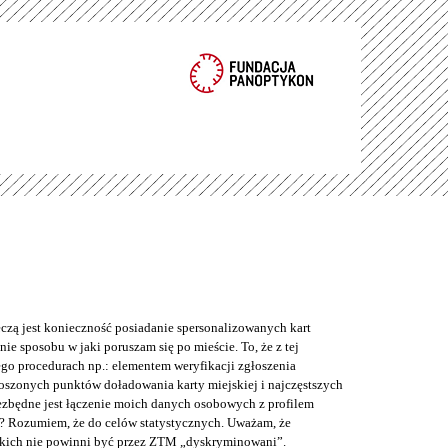
eczą jest konieczność posiadanie spersonalizowanych kart
ie sposobu w jaki poruszam się po mieście. To, że z tej
o procedurach np.: elementem weryfikacji zgłoszenia
łoszonych punktów doładowania karty miejskiej i najczęstszych
iezbędne jest łączenie moich danych osobowych z profilem
? Rozumiem, że do celów statystycznych. Uważam, że
kich nie powinni być przez ZTM „dyskryminowani”.