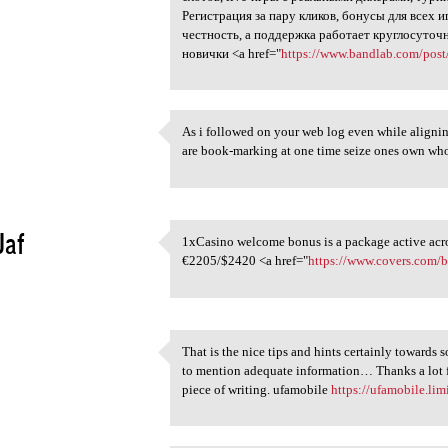
5
Регистрация за пару кликов, бонусы для всех
честность, а поддержка работает круглосуточ
новички <a href="
https://www.bandlab.com/post
As i followed on your web log even while aligning 
As i followed on your web log
are book-marking at one time seize ones o
5
Jaf
1xCasino welcome bonus is a package active acros
1xCasino welcome bonus is a
€2205/$2420 <a href="
https://www.covers.com/
5
That is the nice tips and hints certainly towards 
That is the nice tips and
to mention adequate information… Thanks a lot fo
5
piece of writing. ufamobile
https://ufamobile.lim