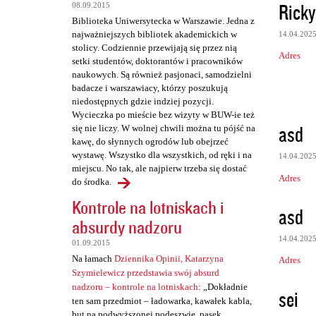
Rick
08.09.2015
Biblioteka Uniwersytecka w Warszawie. Jedna z
najważniejszych bibliotek akademickich w
14.04.202
stolicy. Codziennie przewijają się przez nią
Adres
setki studentów, doktorantów i pracowników
naukowych. Są również pasjonaci, samodzielni
badacze i warszawiacy, którzy poszukują
niedostępnych gdzie indziej pozycji.
Wycieczka po mieście bez wizyty w BUW-ie też
asd
się nie liczy. W wolnej chwili można tu pójść na
kawę, do słynnych ogrodów lub obejrzeć
wystawę. Wszystko dla wszystkich, od ręki i na
14.04.202
miejscu. No tak, ale najpierw trzeba się dostać
Adres
do środka.
Kontrole na lotniskach i
asd
absurdy nadzoru
14.04.202
01.09.2015
Na łamach
Dziennika Opinii, Katarzyna
Adres
Szymielewicz przedstawia swój absurd
nadzoru – kontrole na lotniskach
: „Dokładnie
sei
ten sam przedmiot – ładowarka, kawałek kabla,
but na podwyższonej podeszwie, pasek,