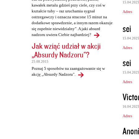
15.04.202
kawałek metalu gdzieś przy ciele, czy coś w
kształcie tuby – raz uruchamia sygnał
Adres
ostrzegawczy i oznacza stracone 15 minut na
dodatkowe sprawdzenie, a innym razem okazuje
sei
się zupełnie niewidzialny”. A jaki absurd
nadzoru uwiera Ciebie najbardziej?
15.04.202
Jak wziąć udział w akcji
Adres
„Absurdy Nadzoru"?
sei
25.08.2015
Poznaj 5 sposobów na zaangażowanie się w
15.04.202
akcję „Absurdy Nadzoru".
Adres
Vict
16.04.202
Adres
Anon