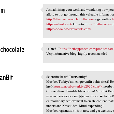
im
Just admiring your work and wondering how you ma
Just admiring your work and
afford to not go through this valuable informatio
5
http://discoverresearchdublin.com
togel online
h
https://alisofts.net/
koi toto
https://onthecomeup
https://www.noweverartists.com/
chocolate
<a href =”
https://herbapproach.com/product-cate
<a href =”https:/
Very informative blog, highly recommended
5
anBit
Scientific basis! Trustworthy!
Scientific basis! Trustworthy
Mostbet Türkiye'nin en güvenilir bahis sitesi! H
5
href=
https://mostbet-turkiye2025.com/>
mostbet 
Cross-cultural! Worldwide wisdom! Mostbet Кы
казино с высокими коэффициентами. ➡️ <a href
extraordinary achievement to create content that
understand.Novel idea! Mind-expanding!
Mostbet registration - join now and get exclusive