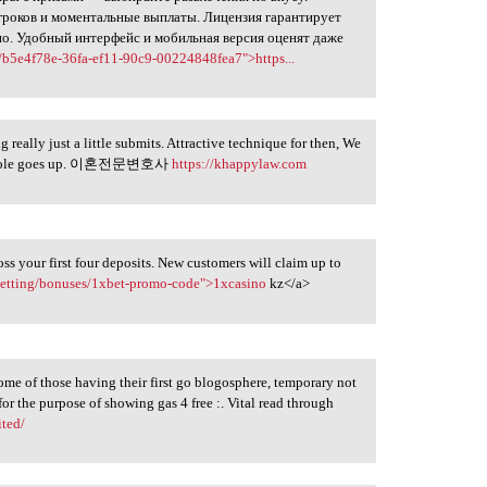
 игроков и моментальные выплаты. Лицензия гарантирует
но. Удобный интерфейс и мобильная версия оценят даже
/b5e4f78e-36fa-ef11-90c9-00224848fea7">https...
really just a little submits. Attractive technique for then, We
wn whole goes up. 이혼전문변호사
https://khappylaw.com
s your first four deposits. New customers will claim up to
betting/bonuses/1xbet-promo-code">1xcasino
kz</a>
some of those having their first go blogosphere, temporary not
r the purpose of showing gas 4 free :. Vital read through
ited/