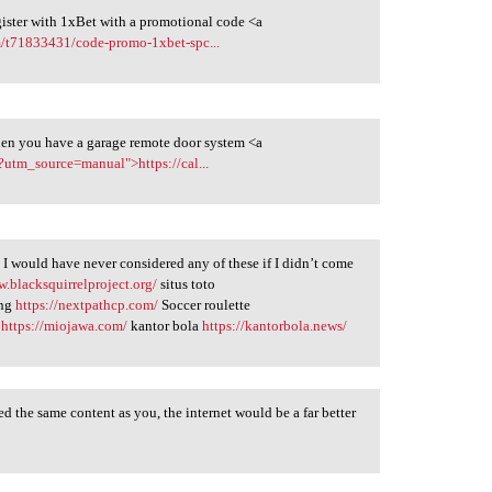
register with 1xBet with a promotional code <a
m/t71833431/code-promo-1xbet-spc...
when you have a garage remote door system <a
?utm_source=manual">https://cal...
. I would have never considered any of these if I didn’t come
w.blacksquirrelproject.org/
situs toto
ing
https://nextpathcp.com/
Soccer roulette
n
https://miojawa.com/
kantor bola
https://kantorbola.news/
red the same content as you, the internet would be a far better