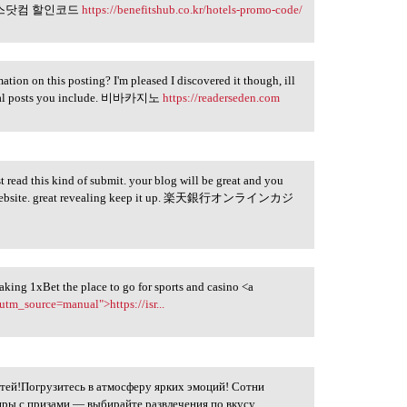
스닷컴 할인코드
https://benefitshub.co.kr/hotels-promo-code/
ation on this posting? I'm pleased I discovered it though, ill
ional posts you include. 비바카지노
https://readerseden.com
t read this kind of submit. your blog will be great and you
our website. great revealing keep it up. 楽天銀行オンラインカジ
making 1xBet the place to go for sports and casino <a
utm_source=manual">https://isr...
тей!Погрузитесь в атмосферу ярких эмоций! Сотни
иры с призами — выбирайте развлечения по вкусу.