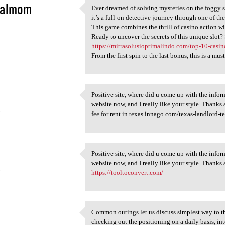
yalmom
Ever dreamed of solving mysteries on the foggy st
Ever dreamed of solving
it’s a full-on detective journey through one of the
5
This game combines the thrill of casino action wi
Ready to uncover the secrets of this unique slot?
https://mitrasolusioptimalindo.com/top-10-casino
From the first spin to the last bonus, this is a m
Positive site, where did u come up with the inform
Positive site, where did u
website now, and I really like your style. Thank
5
fee for rent in texas innago.com/texas-landlord-t
Positive site, where did u come up with the inform
Positive site, where did u
website now, and I really like your style. Thanks
5
https://tooltoconvert.com/
Common outings let us discuss simplest way to tha
Common outings let us discuss
checking out the positioning on a daily basis, int