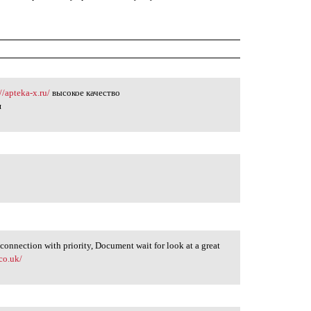
//apteka-x.ru/
высокое качество
я
connection with priority, Document wait for look at a great
co.uk/