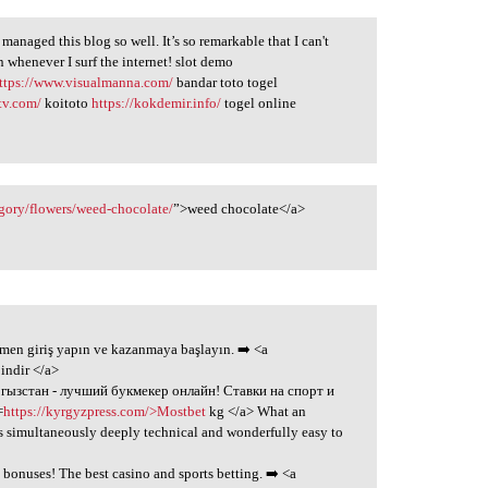
naged this blog so well. It’s so remarkable that I can't
n whenever I surf the internet! slot demo
ttps://www.visualmanna.com/
bandar toto togel
tv.com/
koitoto
https://kokdemir.info/
togel online
gory/flowers/weed-chocolate/
”>weed chocolate</a>
emen giriş yapın ve kazanmaya başlayın. ➡️ <a
indir </a>
ргызстан - лучший букмекер онлайн! Ставки на спорт и
=
https://kyrgyzpress.com/>Mostbet
kg </a> What an
's simultaneously deeply technical and wonderfully easy to
 bonuses! The best casino and sports betting. ➡️ <a