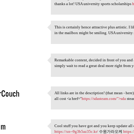
5
thanks a lot! USA university sports scholarships
h
This is certainly hence attractive plus artistic.
This is certainly hence
in the mailbox might be smiling. USA university 
5
Remarkable content, decided in front of you and
Remarkable content, decided
simply wait to read a great deal more right from
5
orCouch
All links are in the description! (that mean - he
All links are in the
all cost <a href="
https://sdasteam.com/">sda
stea
5
im
Cool stuff you have got and you keep update all 
Cool stuff you have got and
https://xn--9g3b5az35c.kr/
수원가라오케
https: