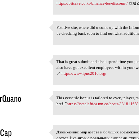
5
https://bitsave.co.kr/binance-fee-discount/
호텔
Positive site, where did u come up with the inform
Positive site, where did u
be checking back soon to find out what addit
5
That is great submit and also i spend time you jus
That is great submit and also
also have got excellent employees within y
5
ノ
https://www.ipnc2016.org/
urQuano
This versatile bonus is tailored to every player, 
This versatile bonus is
href="
https://israelafrica.mn.co/posts/83181168?
5
eCap
Джойказино: мир азарта и больших возможнос
Джойказино: мир азарта и
слотов, live-игры с реальными дилерами, турн