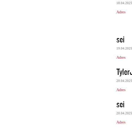
18.04.202
Adres
sei
19.04.202
Adres
Tyler
20.04.202
Adres
sei
20.04.202
Adres