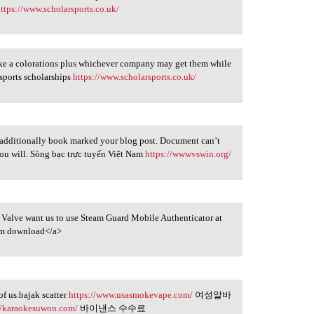
ttps://www.scholarsports.co.uk/
 I like a colorations plus whichever company may get them while
sports scholarships
https://www.scholarsports.co.uk/
 additionally book marked your blog post. Document can’t
 you will. Sòng bạc trực tuyến Việt Nam
https://wwwvswin.org/
re) Valve want us to use Steam Guard Mobile Authenticator at
m download</a>
of us.bajak scatter
https://www.usasmokevape.com/
여성알바
//karaokesuwon.com/
바이낸스 수수료