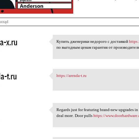
urząd
a-x.ru
Купить дженерики недорого с доставкой
https:
Купить дженерики недорого с
по выгодным ценам гарантия от производител
5
a-t.ru
https://arenda-t.ru
https://arenda-t.ru
5
Regards just for featuring brand-new upgrades in 
Regards just for featuring
deal more. Door pulls
https://www.doorhardware.
5