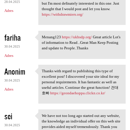
28.04.2025
but I'm most definately interested in this one. Just
thought that I would post and let you know.
Adres
https://withdrawmiers.org/
fariha
Menang123
https://ukhsdp.org/
Great article Lot's
Menang123 https://ukhsdp.org/
of information to Read...Great Man Keep Posting
30.04.2025
and update to People..Thanks
Adres
Anonim
Thanks with regard to publishing this type of
Thanks with regard to
excellent post! I discovered your site ideal for my
30.04.2025
personal requirements. It has fantastic as well as
useful articles. Continue the great function! 건대
Adres
호빠
https://geondaehoppa.clickn.co.kr/
sei
We have not too long ago started out any website,
We have not too long ago
the knowledge an individual offer on this web site
30.04.2025
provides aided myself tremendously. Thank you