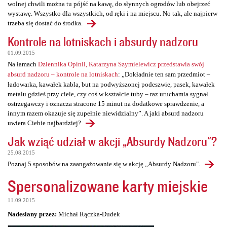
wolnej chwili można tu pójść na kawę, do słynnych ogrodów lub obejrzeć
wystawę. Wszystko dla wszystkich, od ręki i na miejscu. No tak, ale najpierw
trzeba się dostać do środka.
Kontrole na lotniskach i absurdy nadzoru
01.09.2015
Na łamach
Dziennika Opinii, Katarzyna Szymielewicz przedstawia swój
absurd nadzoru – kontrole na lotniskach
: „Dokładnie ten sam przedmiot –
ładowarka, kawałek kabla, but na podwyższonej podeszwie, pasek, kawałek
metalu gdzieś przy ciele, czy coś w kształcie tuby – raz uruchamia sygnał
ostrzegawczy i oznacza stracone 15 minut na dodatkowe sprawdzenie, a
innym razem okazuje się zupełnie niewidzialny”. A jaki absurd nadzoru
uwiera Ciebie najbardziej?
Jak wziąć udział w akcji „Absurdy Nadzoru"?
25.08.2015
Poznaj 5 sposobów na zaangażowanie się w akcję „Absurdy Nadzoru".
Spersonalizowane karty miejskie
11.09.2015
Nadesłany przez:
Michał Rączka-Dudek