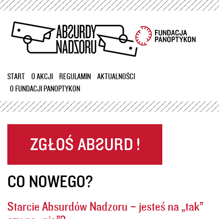
Przejdź
do
treści
START
O AKCJI
REGULAMIN
AKTUALNOŚCI
O FUNDACJI PANOPTYKON
CO NOWEGO?
Starcie Absurdów Nadzoru – jesteś na „tak”