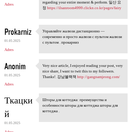
regarding your entire moment & perform. 일산 요
Adres
정
https://ilsanroom4999.clickn.co.kr/pages/fairy
Prokarniz
Управляйте жалюзи дистанционно —
Управляйте жалюзи
современно и просто жалюзи с пультом жалюзи
01.05.2025
с пультом . прокарниз
Adres
Anonim
Very nice article, I enjoyed reading your post, very
Very nice article, I enjoyed
nice share, I want to twit this to my followers.
01.05.2025
Thanks!. 강남블랙잭
http://gangnamjeong.com/
Adres
Ткацки
Шторы для коттеджа: преимущества и
Шторы для коттеджа:
особенности шторы для коттеджа шторы для
й
коттеджа .
01.05.2025
Adres