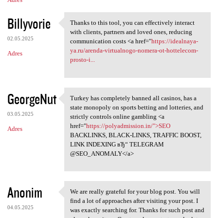
Billyvorie
Thanks to this tool, you can effectively interact
Thanks to this tool, you can
with clients, partners and loved ones, reducing
02.05.2025
communication costs <a href="
https://idealnaya-
ya.ru/arenda-virtualnogo-nomera-ot-hottelecom-
Adres
prosto-i...
GeorgeNut
Turkey has completely banned all casinos, has a
Turkey has completely banned
state monopoly on sports betting and lotteries, and
03.05.2025
strictly controls online gambling <a
href="
https://polyadmission.in/">SEO
Adres
BACKLINKS, BLACK-LINKS, TRAFFIC BOOST,
LINK INDEXING вЂ“ TELEGRAM
@SEO_ANOMALY</a>
Anonim
We are really grateful for your blog post. You will
We are really grateful for
find a lot of approaches after visiting your post. I
04.05.2025
was exactly searching for. Thanks for such post and