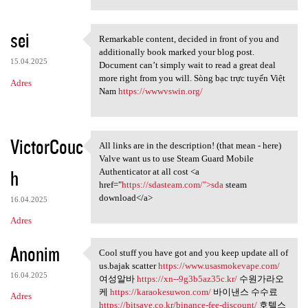
sei
Remarkable content, decided in front of you and
Remarkable content, decided
additionally book marked your blog post.
15.04.2025
Document can’t simply wait to read a great deal
more right from you will. Sòng bạc trực tuyến Việt
Adres
Nam
https://wwwvswin.org/
VictorCouc
All links are in the description! (that mean - here)
All links are in the
Valve want us to use Steam Guard Mobile
h
Authenticator at all cost <a
href="
https://sdasteam.com/">sda
steam
download</a>
16.04.2025
Adres
Anonim
Cool stuff you have got and you keep update all of
Cool stuff you have got and
us.bajak scatter
https://www.usasmokevape.com/
16.04.2025
여성알바
https://xn--9g3b5az35c.kr/
수원가라오
케
https://karaokesuwon.com/
바이낸스 수수료
Adres
https://bitsave.co.kr/binance-fee-discount/
호텔스