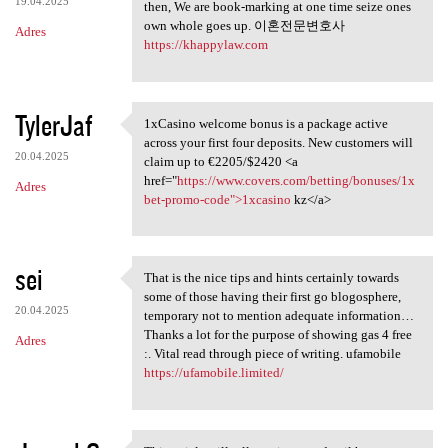
19.04.2025
then, We are book-marking at one time seize ones
own whole goes up. 이혼전문변호사
Adres
https://khappylaw.com
TylerJaf
1xCasino welcome bonus is a package active
1xCasino welcome bonus is a
across your first four deposits. New customers will
20.04.2025
claim up to €2205/$2420 <a
href="
https://www.covers.com/betting/bonuses/1x
Adres
bet-promo-code">1xcasino
kz</a>
sei
That is the nice tips and hints certainly towards
That is the nice tips and
some of those having their first go blogosphere,
20.04.2025
temporary not to mention adequate information…
Thanks a lot for the purpose of showing gas 4 free
Adres
:. Vital read through piece of writing. ufamobile
https://ufamobile.limited/