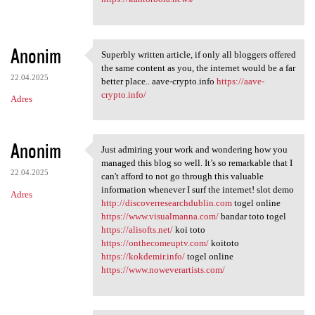
Anonim
Superbly written article, if only all bloggers offered
Superbly written article, if
the same content as you, the internet would be a far
22.04.2025
better place.. aave-crypto.info
https://aave-
crypto.info/
Adres
Anonim
Just admiring your work and wondering how you
Just admiring your work and
managed this blog so well. It’s so remarkable that I
22.04.2025
can't afford to not go through this valuable
information whenever I surf the internet! slot demo
Adres
http://discoverresearchdublin.com
togel online
https://www.visualmanna.com/
bandar toto togel
https://alisofts.net/
koi toto
https://onthecomeuptv.com/
koitoto
https://kokdemir.info/
togel online
https://www.noweverartists.com/