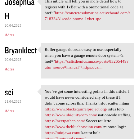
JosephGa
This article will tell you in more detail how to
This article will tell you in
register with 1xBet with a promotional code <a
H
href="
https://concretesubmarine.activeboard.com/t
71833431/code-promo-1xbet-spc...
20.04.2025
Adres
BryanIdect
Roller garage doors are easy to use, especially
Roller garage doors are easy
when you have a garage remote door system <a
20.04.2025
href="
https://calisthenics.mn.co/posts/83265449?
utm_source=manual">https://cal...
Adres
sei
You’ve got some interesting points in this article. I
You’ve got some interesting
would have never considered any of these if I
21.04.2025
didn’t come across this. Thanks!. slot scatter hitam
https://www.blacksquirrelproject.org/
situs toto
Adres
https://www.ubiquitycorp.com/
nationwide staffing
https://nextpathcp.com/
Soccer roulette
https://www.thebluehorseinn.com/
miototo login
https://miojawa.com/
kantor bola
https://kantorbola.news/