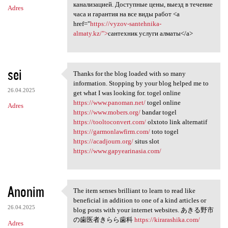
канализацией. Доступные цены, выезд в течение
Adres
часа и гарантия на все виды работ <a
href="
https://vyzov-santehnika-
almaty.kz/">
сантехник услуги алматы</a>
sei
Thanks for the blog loaded with so many
Thanks for the blog loaded
information. Stopping by your blog helped me to
26.04.2025
get what I was looking for. togel online
https://www.panoman.net/
togel online
Adres
https://www.mobers.org/
bandar togel
https://tooltoconvert.com/
olxtoto link alternatif
https://garmonlawfirm.com/
toto togel
https://acadjourn.org/
situs slot
https://www.gapyearinasia.com/
Anonim
The item senses brilliant to learn to read like
The item senses brilliant to
beneficial in addition to one of a kind articles or
26.04.2025
blog posts with your internet websites. あきる野市
の歯医者きらら歯科
https://kirarashika.com/
Adres