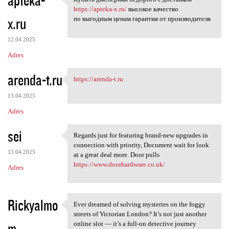
apteka-
Купить дженерики недорого с
o
https://apteka-x.ru/
высокое качество
x.ru
m
по выгодным ценам гарантия от производителя
e
12.04.2025
n
Adres
t
arenda-t.ru
a
https://arenda-t.ru
https://arenda-t.ru
r
13.04.2025
z
Adres
e
sei
Regards just for featuring brand-new upgrades in
Regards just for featuring
connection with priority, Document wait for look
13.04.2025
at a great deal more. Door pulls
https://www.doorhardware.co.uk/
Adres
Rickyalmo
Ever dreamed of solving mysteries on the foggy
Ever dreamed of solving
streets of Victorian London? It’s not just another
m
online slot — it’s a full-on detective journey