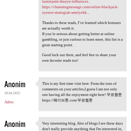
turniejami-druzyn-influencer...
https://charmingmessage.com/online-blackjack-
nyeresi-strategiak-amelyekk...
Thanks to these reads, I’ve learned which bonuses
are actually worth it.
If you’re serious about getting better at online
gambling, or just curious to learn more, this list is a
great starting point.
Good luck out there, and feel free to share your
own favorite reads too!
Anonim
This is my first time visit here. From the tons of
This is my first time visit
comments on your articles,I guess I am not only
28.04.2025
one having all the enjoyment right here! 무료웹툰
https://웨이브툰.com/무료웹툰
Adres
Anonim
Very interesting blog. Alot of blogs I see these days
Very interesting blog. Alot
don't really provide anything that I'm interested in,