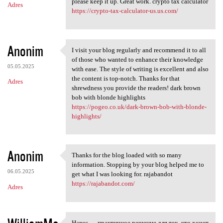
please keep it up. Great work. crypto tax calculator
Adres
https://crypto-tax-calculator-us.us.com/
Anonim
I visit your blog regularly and recommend it to all
I visit your blog regularly
of those who wanted to enhance their knowledge
05.05.2025
with ease. The style of writing is excellent and also
the content is top-notch. Thanks for that
Adres
shrewdness you provide the readers! dark brown
bob with blonde highlights
https://pogeo.co.uk/dark-brown-bob-with-blonde-
highlights/
Anonim
Thanks for the blog loaded with so many
Thanks for the blog loaded
information. Stopping by your blog helped me to
06.05.2025
get what I was looking for. rajabandot
https://rajabandot.com/
Adres
Навес — практичное решение для тех, кто хочет