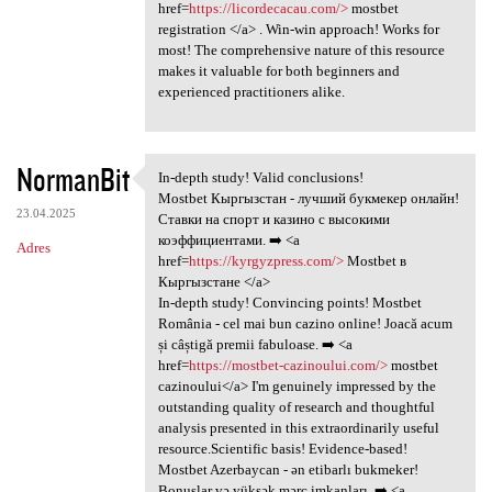
href=
https://licordecacau.com/>
mostbet
registration </a> . Win-win approach! Works for
most! The comprehensive nature of this resource
makes it valuable for both beginners and
experienced practitioners alike.
NormanBit
In-depth study! Valid conclusions!
In-depth study! Valid
Mostbet Кыргызстан - лучший букмекер онлайн!
23.04.2025
Ставки на спорт и казино с высокими
коэффициентами. ➡️ <a
Adres
href=
https://kyrgyzpress.com/>
Mostbet в
Кыргызстане </a>
In-depth study! Convincing points! Mostbet
România - cel mai bun cazino online! Joacă acum
și câștigă premii fabuloase. ➡️ <a
href=
https://mostbet-cazinoului.com/>
mostbet
cazinoului</a> I'm genuinely impressed by the
outstanding quality of research and thoughtful
analysis presented in this extraordinarily useful
resource.Scientific basis! Evidence-based!
Mostbet Azerbaycan - ən etibarlı bukmeker!
Bonuslar və yüksək mərc imkanları. ➡️ <a