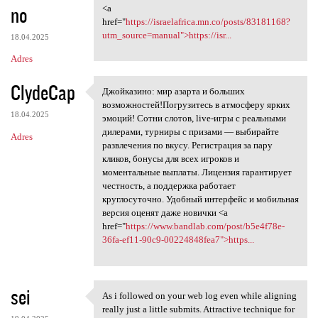
no
<a
href="
https://israelafrica.mn.co/posts/83181168?
utm_source=manual">https://isr...
18.04.2025
Adres
ClydeCap
Джойказино: мир азарта и больших
Джойказино: мир азарта и
возможностей!Погрузитесь в атмосферу ярких
18.04.2025
эмоций! Сотни слотов, live-игры с реальными
дилерами, турниры с призами — выбирайте
Adres
развлечения по вкусу. Регистрация за пару
кликов, бонусы для всех игроков и
моментальные выплаты. Лицензия гарантирует
честность, а поддержка работает
круглосуточно. Удобный интерфейс и мобильная
версия оценят даже новички <a
href="
https://www.bandlab.com/post/b5e4f78e-
36fa-ef11-90c9-00224848fea7">https...
sei
As i followed on your web log even while aligning
As i followed on your web log
really just a little submits. Attractive technique for