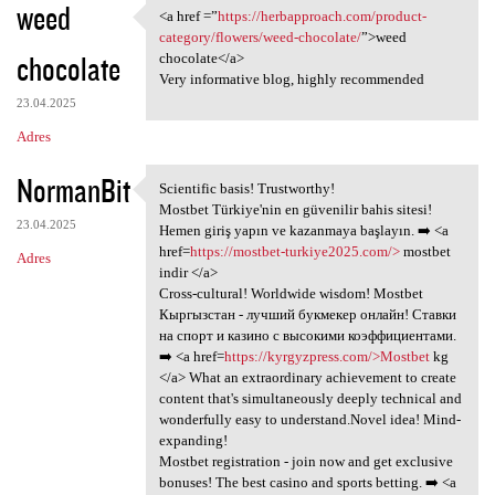
weed
<a href =”
https://herbapproach.com/product-
<a href =”https:/
category/flowers/weed-chocolate/
”>weed
chocolate
chocolate</a>
Very informative blog, highly recommended
23.04.2025
Adres
NormanBit
Scientific basis! Trustworthy!
Scientific basis! Trustworthy
Mostbet Türkiye'nin en güvenilir bahis sitesi!
23.04.2025
Hemen giriş yapın ve kazanmaya başlayın. ➡️ <a
href=
https://mostbet-turkiye2025.com/>
mostbet
Adres
indir </a>
Cross-cultural! Worldwide wisdom! Mostbet
Кыргызстан - лучший букмекер онлайн! Ставки
на спорт и казино с высокими коэффициентами.
➡️ <a href=
https://kyrgyzpress.com/>Mostbet
kg
</a> What an extraordinary achievement to create
content that's simultaneously deeply technical and
wonderfully easy to understand.Novel idea! Mind-
expanding!
Mostbet registration - join now and get exclusive
bonuses! The best casino and sports betting. ➡️ <a