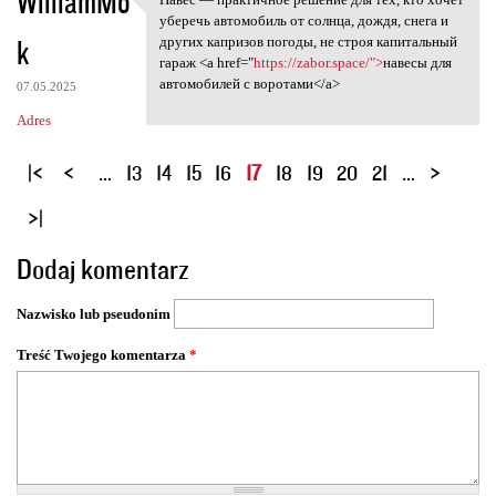
WilliamMo
Навес — практичное решение
уберечь автомобиль от солнца, дождя, снега и
k
других капризов погоды, не строя капитальный
гараж <a href="
https://zabor.space/">
навесы для
автомобилей с воротами</a>
07.05.2025
Adres
S
…
13
14
15
16
17
18
19
20
21
…
t
r
o
Dodaj komentarz
n
y
Nazwisko lub pseudonim
Treść Twojego komentarza
*