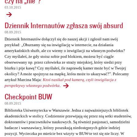
czy na „nie”?
03.10.2015
Dziennik Internautów zgłasza swój absurd
08.09.2015
Dziennik Internautów dołączył się do naszej akcji i zgłosił nam swój
przykład: „Oburzamy się na inwigilację w internecie, na działania
amerykańskich służb, ale co wiemy o inwigilacji na własnym podwórku?
Czy myślałeś, że gdy stoisz sobie pod blokiem, możesz być ciągle
obserwowany np. przez człowieka ze straży miejskiej, który siedzi przy
biurku i pije kawę? Czy myślałeś, ile naprawdę kamer może być w Twojej
okolicy? A może spojrzysz na mapkę, która może to ukazywać?”. Polecamy
artykuł Marcina Maja:
Ktoś nasikał pod kamerą, czyli inwigilacja z
perspektywy własnego podwórka
.
Checkpoint BUW
08.09.2015
Biblioteka Uniwersytecka w Warszawie. Jedna z najważniejszych bibliotek
akademickich w stolicy. Codziennie przewijają się przez nią setki studentów,
doktorantów i pracowników naukowych. Są również pasjonaci, samodzielni
badacze i warszawiacy, którzy poszukują niedostępnych gdzie indziej
pozycji. Wycieczka po mieście bez wizyty w BUW-ie też się nie liczy. W