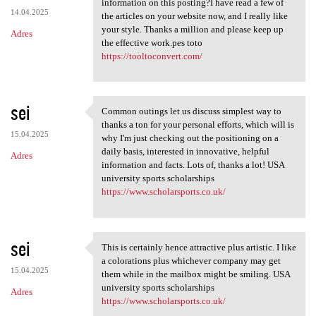
information on this posting?I have read a few of
14.04.2025
the articles on your website now, and I really like
your style. Thanks a million and please keep up
Adres
the effective work.pes toto
https://tooltoconvert.com/
sei
Common outings let us discuss simplest way to
Common outings let us discuss
thanks a ton for your personal efforts, which will is
15.04.2025
why I'm just checking out the positioning on a
daily basis, interested in innovative, helpful
Adres
information and facts. Lots of, thanks a lot! USA
university sports scholarships
https://www.scholarsports.co.uk/
sei
This is certainly hence attractive plus artistic. I like
This is certainly hence
a colorations plus whichever company may get
15.04.2025
them while in the mailbox might be smiling. USA
university sports scholarships
Adres
https://www.scholarsports.co.uk/