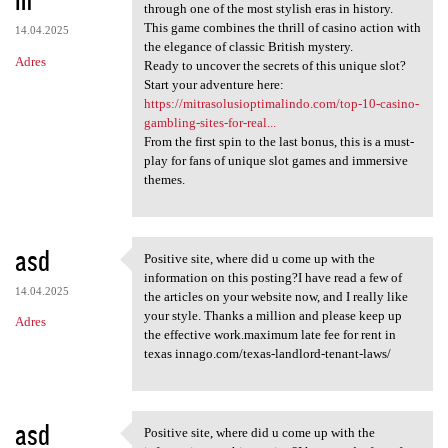
through one of the most stylish eras in history.
This game combines the thrill of casino action with
14.04.2025
the elegance of classic British mystery.
Adres
Ready to uncover the secrets of this unique slot?
Start your adventure here:
https://mitrasolusioptimalindo.com/top-10-casino-
gambling-sites-for-real...
From the first spin to the last bonus, this is a must-
play for fans of unique slot games and immersive
themes.
asd
Positive site, where did u come up with the
Positive site, where did u
information on this posting?I have read a few of
14.04.2025
the articles on your website now, and I really like
your style. Thanks a million and please keep up
Adres
the effective work.maximum late fee for rent in
texas innago.com/texas-landlord-tenant-laws/
asd
Positive site, where did u come up with the
Positive site, where did u