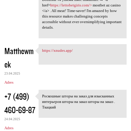
href=
https://lettobetgiris.com/>
mostbet az casino
</a> . All meat! Time-saver! I'm amazed by how
this resource makes challenging concepts
accessible without ever oversimplifying important
details.
Matthewm
https://xnudes.app/
https://xnudes.app/
ek
23.04.2025
Adres
+7 (499)
Роскошные шторы на заказ для изысканных
Роскошные шторы на заказ для
интерьеров шторы на заказ шторы на заказ .
460-69-87
Ткацкий
24.04.2025
Adres