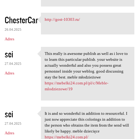
ChesterCar
http://gost-10303.ru/
http://gost-10303.ru/
26.04.2025
Adres
sei
This really is awesome publish as well as i love to
This really is awesome
to learn this particular publish. your website is
27.04.2025
actually wonderful and also you possess great
personnel inside your weblog. good discussing
Adres
stay the best. meble młodzieżowe
https://mebelki24.com.pl/pl/c/Meble-
mlodziezowe/19
sei
It is and so wonderful in addition to resourceful. I
It is and so wonderful in
just now appreciate this colorings in addition to
27.04.2025
the person who obtains the item from the send will
likely be happy. meble dziecięce
Adres
https://mebelki24.com.pl/