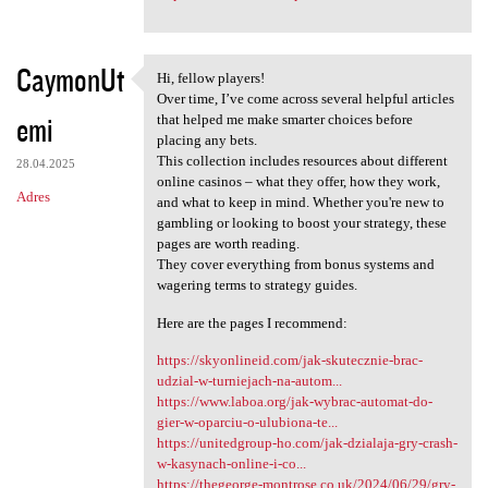
CaymonUt
Hi, fellow players!
Hi, fellow players!
Over time, I’ve come across several helpful articles
emi
that helped me make smarter choices before
placing any bets.
This collection includes resources about different
28.04.2025
online casinos – what they offer, how they work,
Adres
and what to keep in mind. Whether you're new to
gambling or looking to boost your strategy, these
pages are worth reading.
They cover everything from bonus systems and
wagering terms to strategy guides.
Here are the pages I recommend:
https://skyonlineid.com/jak-skutecznie-brac-
udzial-w-turniejach-na-autom...
https://www.laboa.org/jak-wybrac-automat-do-
gier-w-oparciu-o-ulubiona-te...
https://unitedgroup-ho.com/jak-dzialaja-gry-crash-
w-kasynach-online-i-co...
https://thegeorge-montrose.co.uk/2024/06/29/gry-