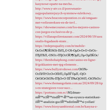
kasynowe-oparte-na-mecha...
http://www.y-atv.co.il/porownanie-
najpopularniejszych-systemow-ruletkowy...
https://www.beaconcorporation.co.uk/omgaan-
met-verliesreeksen-en-de-invl...
https://showmecourses.com/los-mejores-casinos-
con-juegos-exclusivos-de-p...
https://villanapolirestaurant.com/2024/06/19/szez
onalis-fogadasok-strate...
https://redeproquality.com.br/mobile-
ОєО±О¶ОЇОЅОї-ПѓП„О·ОЅ-ОµО»О»О¬ОґО±-
ПЂПЋП‚-ОЅО±-ПЂО±ОЇО¶ОµП„Оµ-ОµПЌОє/
https://thenhohaiphong.com/casino-en-ligne-
fr/gokkasten-met-rpg-elemente...
https://www.bullystvshows.com/
ОїО№-
О±ПѓП†О±О»О­ПѓП„ОµПЃОµП‚-ОјО­
ОёОїОґОїО№-ПЂО»О·ПЃП‰ОјО®П‚-ОіО№О±/
https://www.themangofarm.com.au/2024/09/28/tip
s-en-strategieen-voor-succ...
https://portrans.com.ec/i
М‡dman-
mЙ™rclЙ™rindЙ™-Й™sas-oyuncu-statistikasi-
ilЙ™-analizin-guclЙ™ndirilmЙ™si-yollari/
https://www.biosysambiental.com.br/kasyna-z-