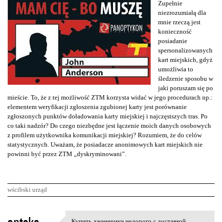
Zupełnie
niezrozumiałą dla
mnie rzeczą jest
konieczność
posiadanie
spersonalizowanych
kart miejskich, gdyż
umożliwia to
śledzenie sposobu w
jaki poruszam się po
mieście. To, że z tej możliwość ZTM korzysta widać w jego procedurach np.:
elementem weryfikacji zgłoszenia zgubionej karty jest porównanie
zgłoszonych punktów doładowania karty miejskiej i najczęstszych tras. Po
co taki nadzór? Do czego niezbędne jest łączenie moich danych osobowych
z profilem użytkownika komunikacji miejskiej? Rozumiem, że do celów
statystycznych. Uważam, że posiadacze anonimowych kart miejskich nie
powinni być przez ZTM „dyskryminowani”.
wścibski urząd
K
Купить дженерики недорого с доставкой