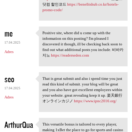
닷컴 할인코드
https://benefitshub.co.kr/hotels-
promo-code/
me
Positive site, where did u come up with the
Positive site, where did u
information on this posting? I'm pleased I
17.04.2025
discovered it though, ill be checking back soon to
find out what additional posts you include. 비바카
Adres
지노
https://readerseden.com
seo
That is great submit and also i spend time you just
That is great submit and also
read this kind of submit. your blog will be great
17.04.2025
and you also have got excellent employees within
your website. great revealing keep it up. 楽天銀行
Adres
オンラインカジノ
https://www.ipnc2016.org/
ArthurQua
This versatile bonus is tailored to every player,
This versatile bonus is
making 1xBet the place to go for sports and casino