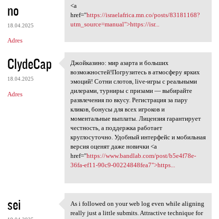
no
<a
href="
https://israelafrica.mn.co/posts/83181168?
utm_source=manual">https://isr...
18.04.2025
Adres
ClydeCap
Джойказино: мир азарта и больших
Джойказино: мир азарта и
возможностей!Погрузитесь в атмосферу ярких
18.04.2025
эмоций! Сотни слотов, live-игры с реальными
дилерами, турниры с призами — выбирайте
Adres
развлечения по вкусу. Регистрация за пару
кликов, бонусы для всех игроков и
моментальные выплаты. Лицензия гарантирует
честность, а поддержка работает
круглосуточно. Удобный интерфейс и мобильная
версия оценят даже новички <a
href="
https://www.bandlab.com/post/b5e4f78e-
36fa-ef11-90c9-00224848fea7">https...
sei
As i followed on your web log even while aligning
As i followed on your web log
really just a little submits. Attractive technique for