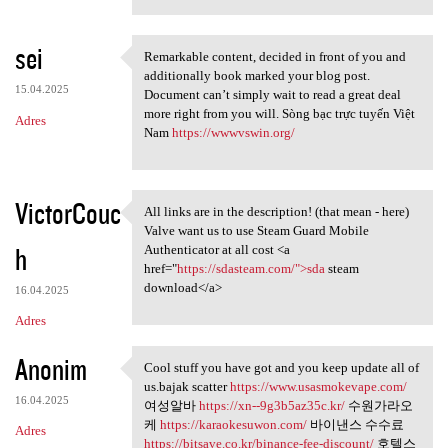
sei
Remarkable content, decided in front of you and
Remarkable content, decided
additionally book marked your blog post.
15.04.2025
Document can’t simply wait to read a great deal
more right from you will. Sòng bạc trực tuyến Việt
Adres
Nam
https://wwwvswin.org/
VictorCouc
All links are in the description! (that mean - here)
All links are in the
Valve want us to use Steam Guard Mobile
h
Authenticator at all cost <a
href="
https://sdasteam.com/">sda
steam
download</a>
16.04.2025
Adres
Anonim
Cool stuff you have got and you keep update all of
Cool stuff you have got and
us.bajak scatter
https://www.usasmokevape.com/
16.04.2025
여성알바
https://xn--9g3b5az35c.kr/
수원가라오
케
https://karaokesuwon.com/
바이낸스 수수료
Adres
https://bitsave.co.kr/binance-fee-discount/
호텔스