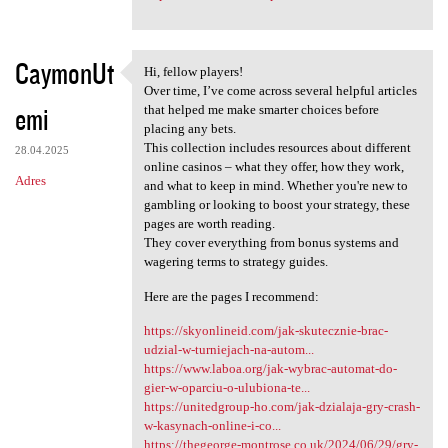
CaymonUt
Hi, fellow players!
Hi, fellow players!
Over time, I’ve come across several helpful articles
emi
that helped me make smarter choices before
placing any bets.
This collection includes resources about different
28.04.2025
online casinos – what they offer, how they work,
Adres
and what to keep in mind. Whether you're new to
gambling or looking to boost your strategy, these
pages are worth reading.
They cover everything from bonus systems and
wagering terms to strategy guides.
Here are the pages I recommend:
https://skyonlineid.com/jak-skutecznie-brac-
udzial-w-turniejach-na-autom...
https://www.laboa.org/jak-wybrac-automat-do-
gier-w-oparciu-o-ulubiona-te...
https://unitedgroup-ho.com/jak-dzialaja-gry-crash-
w-kasynach-online-i-co...
https://thegeorge-montrose.co.uk/2024/06/29/gry-