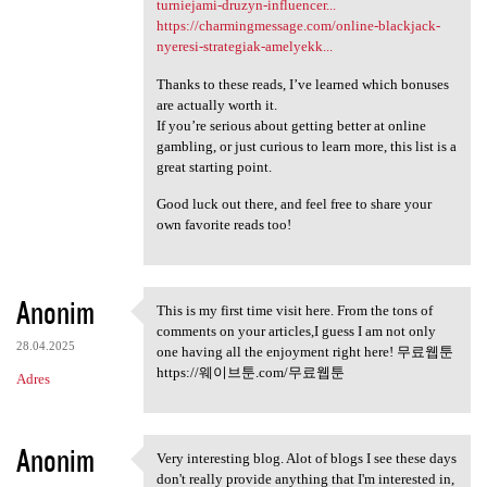
turniejami-druzyn-influencer...
https://charmingmessage.com/online-blackjack-
nyeresi-strategiak-amelyekk...
Thanks to these reads, I’ve learned which bonuses
are actually worth it.
If you’re serious about getting better at online
gambling, or just curious to learn more, this list is a
great starting point.
Good luck out there, and feel free to share your
own favorite reads too!
Anonim
This is my first time visit here. From the tons of
This is my first time visit
comments on your articles,I guess I am not only
28.04.2025
one having all the enjoyment right here! 무료웹툰
https://웨이브툰.com/무료웹툰
Adres
Anonim
Very interesting blog. Alot of blogs I see these days
Very interesting blog. Alot
don't really provide anything that I'm interested in,