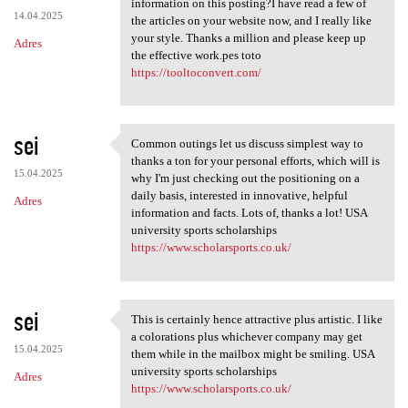
information on this posting?I have read a few of
14.04.2025
the articles on your website now, and I really like
your style. Thanks a million and please keep up
Adres
the effective work.pes toto
https://tooltoconvert.com/
sei
Common outings let us discuss simplest way to
Common outings let us discuss
thanks a ton for your personal efforts, which will is
15.04.2025
why I'm just checking out the positioning on a
daily basis, interested in innovative, helpful
Adres
information and facts. Lots of, thanks a lot! USA
university sports scholarships
https://www.scholarsports.co.uk/
sei
This is certainly hence attractive plus artistic. I like
This is certainly hence
a colorations plus whichever company may get
15.04.2025
them while in the mailbox might be smiling. USA
university sports scholarships
Adres
https://www.scholarsports.co.uk/