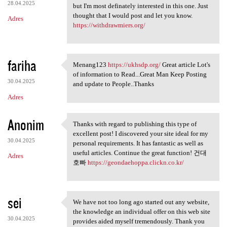
28.04.2025
but I'm most definately interested in this one. Just
thought that I would post and let you know.
Adres
https://withdrawmiers.org/
fariha
Menang123
https://ukhsdp.org/
Great article Lot's
Menang123 https://ukhsdp.org/
of information to Read...Great Man Keep Posting
30.04.2025
and update to People..Thanks
Adres
Anonim
Thanks with regard to publishing this type of
Thanks with regard to
excellent post! I discovered your site ideal for my
30.04.2025
personal requirements. It has fantastic as well as
useful articles. Continue the great function! 건대
Adres
호빠
https://geondaehoppa.clickn.co.kr/
sei
We have not too long ago started out any website,
We have not too long ago
the knowledge an individual offer on this web site
30.04.2025
provides aided myself tremendously. Thank you