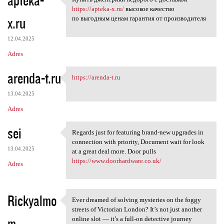
apteka-
Купить дженерики недорого с
o
https://apteka-x.ru/
высокое качество
x.ru
m
по выгодным ценам гарантия от производителя
e
12.04.2025
n
Adres
t
arenda-t.ru
a
https://arenda-t.ru
https://arenda-t.ru
r
13.04.2025
z
Adres
e
sei
Regards just for featuring brand-new upgrades in
Regards just for featuring
connection with priority, Document wait for look
13.04.2025
at a great deal more. Door pulls
https://www.doorhardware.co.uk/
Adres
Rickyalmo
Ever dreamed of solving mysteries on the foggy
Ever dreamed of solving
streets of Victorian London? It’s not just another
m
online slot — it’s a full-on detective journey