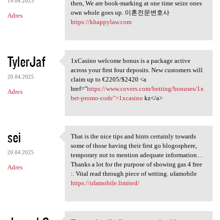
19.04.2025
then, We are book-marking at one time seize ones
own whole goes up. 이혼전문변호사
Adres
https://khappylaw.com
TylerJaf
1xCasino welcome bonus is a package active
1xCasino welcome bonus is a
across your first four deposits. New customers will
20.04.2025
claim up to €2205/$2420 <a
href="
https://www.covers.com/betting/bonuses/1x
Adres
bet-promo-code">1xcasino
kz</a>
sei
That is the nice tips and hints certainly towards
That is the nice tips and
some of those having their first go blogosphere,
20.04.2025
temporary not to mention adequate information…
Thanks a lot for the purpose of showing gas 4 free
Adres
:. Vital read through piece of writing. ufamobile
https://ufamobile.limited/