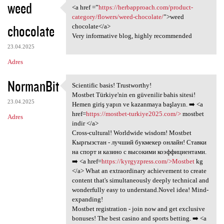
weed
<a href =”
https://herbapproach.com/product-
<a href =”https:/
category/flowers/weed-chocolate/
”>weed
chocolate
chocolate</a>
Very informative blog, highly recommended
23.04.2025
Adres
NormanBit
Scientific basis! Trustworthy!
Scientific basis! Trustworthy
Mostbet Türkiye'nin en güvenilir bahis sitesi!
23.04.2025
Hemen giriş yapın ve kazanmaya başlayın. ➡️ <a
href=
https://mostbet-turkiye2025.com/>
mostbet
Adres
indir </a>
Cross-cultural! Worldwide wisdom! Mostbet
Кыргызстан - лучший букмекер онлайн! Ставки
на спорт и казино с высокими коэффициентами.
➡️ <a href=
https://kyrgyzpress.com/>Mostbet
kg
</a> What an extraordinary achievement to create
content that's simultaneously deeply technical and
wonderfully easy to understand.Novel idea! Mind-
expanding!
Mostbet registration - join now and get exclusive
bonuses! The best casino and sports betting. ➡️ <a