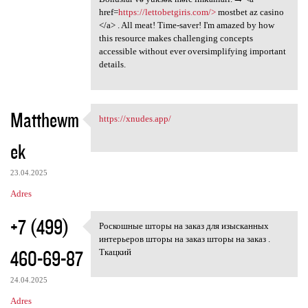
href=
https://lettobetgiris.com/>
mostbet az casino
</a> . All meat! Time-saver! I'm amazed by how
this resource makes challenging concepts
accessible without ever oversimplifying important
details.
Matthewm
https://xnudes.app/
https://xnudes.app/
ek
23.04.2025
Adres
+7 (499)
Роскошные шторы на заказ для изысканных
Роскошные шторы на заказ для
интерьеров шторы на заказ шторы на заказ .
460-69-87
Ткацкий
24.04.2025
Adres