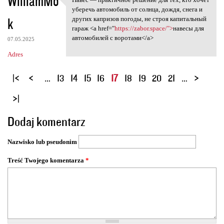
WilliamMo
Навес — практичное решение
уберечь автомобиль от солнца, дождя, снега и
k
других капризов погоды, не строя капитальный
гараж <a href="
https://zabor.space/">
навесы для
автомобилей с воротами</a>
07.05.2025
Adres
S
…
13
14
15
16
17
18
19
20
21
…
t
r
o
Dodaj komentarz
n
y
Nazwisko lub pseudonim
Treść Twojego komentarza
*