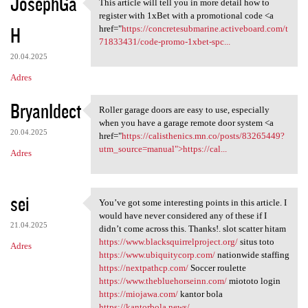
JosephGa
This article will tell you in more detail how to
This article will tell you in
register with 1xBet with a promotional code <a
H
href="
https://concretesubmarine.activeboard.com/t
71833431/code-promo-1xbet-spc...
20.04.2025
Adres
BryanIdect
Roller garage doors are easy to use, especially
Roller garage doors are easy
when you have a garage remote door system <a
20.04.2025
href="
https://calisthenics.mn.co/posts/83265449?
utm_source=manual">https://cal...
Adres
sei
You’ve got some interesting points in this article. I
You’ve got some interesting
would have never considered any of these if I
21.04.2025
didn’t come across this. Thanks!. slot scatter hitam
https://www.blacksquirrelproject.org/
situs toto
Adres
https://www.ubiquitycorp.com/
nationwide staffing
https://nextpathcp.com/
Soccer roulette
https://www.thebluehorseinn.com/
miototo login
https://miojawa.com/
kantor bola
https://kantorbola.news/