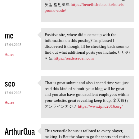
닷컴 할인코드
https://benefitshub.co.kr/hotels-
promo-code/
me
Positive site, where did u come up with the
Positive site, where did u
information on this posting? I'm pleased I
17.04.2025
discovered it though, ill be checking back soon to
find out what additional posts you include. 비바카
Adres
지노
https://readerseden.com
seo
That is great submit and also i spend time you just
That is great submit and also
read this kind of submit. your blog will be great
17.04.2025
and you also have got excellent employees within
your website. great revealing keep it up. 楽天銀行
Adres
オンラインカジノ
https://www.ipnc2016.org/
ArthurQua
This versatile bonus is tailored to every player,
This versatile bonus is
making 1xBet the place to go for sports and casino