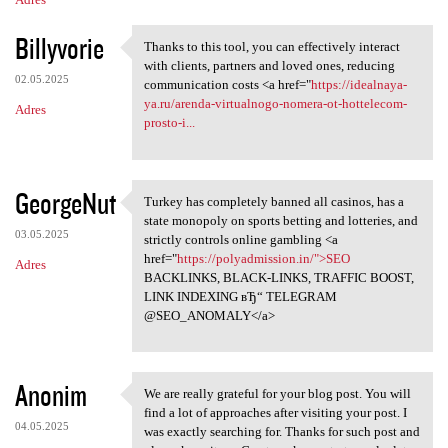
Billyvorie
Thanks to this tool, you can effectively interact
Thanks to this tool, you can
with clients, partners and loved ones, reducing
02.05.2025
communication costs <a href="
https://idealnaya-
ya.ru/arenda-virtualnogo-nomera-ot-hottelecom-
Adres
prosto-i...
GeorgeNut
Turkey has completely banned all casinos, has a
Turkey has completely banned
state monopoly on sports betting and lotteries, and
03.05.2025
strictly controls online gambling <a
href="
https://polyadmission.in/">SEO
Adres
BACKLINKS, BLACK-LINKS, TRAFFIC BOOST,
LINK INDEXING вЂ“ TELEGRAM
@SEO_ANOMALY</a>
Anonim
We are really grateful for your blog post. You will
We are really grateful for
find a lot of approaches after visiting your post. I
04.05.2025
was exactly searching for. Thanks for such post and