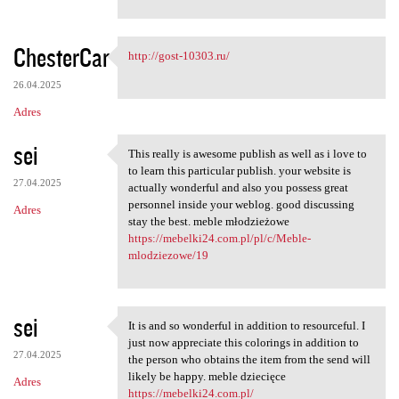
ChesterCar
http://gost-10303.ru/
http://gost-10303.ru/
26.04.2025
Adres
sei
This really is awesome publish as well as i love to
This really is awesome
to learn this particular publish. your website is
27.04.2025
actually wonderful and also you possess great
personnel inside your weblog. good discussing
Adres
stay the best. meble młodzieżowe
https://mebelki24.com.pl/pl/c/Meble-
mlodziezowe/19
sei
It is and so wonderful in addition to resourceful. I
It is and so wonderful in
just now appreciate this colorings in addition to
27.04.2025
the person who obtains the item from the send will
likely be happy. meble dziecięce
Adres
https://mebelki24.com.pl/