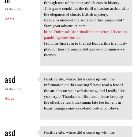
through one of the most stylish eras in history.
This game combines the thrill of casino action with
14.04.2025
the elegance of classic British mystery.
Adres
Ready to uncover the secrets of this unique slot?
Start your adventure here:
https://mitrasolusioptimalindo.com/top-10-casino-
gambling-sites-for-real...
From the first spin to the last bonus, this is a must-
play for fans of unique slot games and immersive
themes.
asd
Positive site, where did u come up with the
Positive site, where did u
information on this posting?I have read a few of
14.04.2025
the articles on your website now, and I really like
your style. Thanks a million and please keep up
Adres
the effective work.maximum late fee for rent in
texas innago.com/texas-landlord-tenant-laws/
asd
Positive site, where did u come up with the
Positive site, where did u