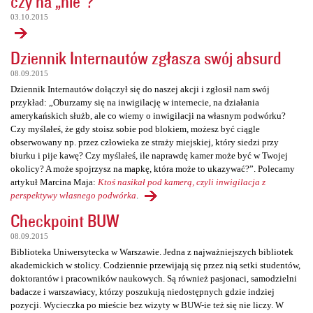
czy na „nie”?
03.10.2015
Dziennik Internautów zgłasza swój absurd
08.09.2015
Dziennik Internautów dołączył się do naszej akcji i zgłosił nam swój
przykład: „Oburzamy się na inwigilację w internecie, na działania
amerykańskich służb, ale co wiemy o inwigilacji na własnym podwórku?
Czy myślałeś, że gdy stoisz sobie pod blokiem, możesz być ciągle
obserwowany np. przez człowieka ze straży miejskiej, który siedzi przy
biurku i pije kawę? Czy myślałeś, ile naprawdę kamer może być w Twojej
okolicy? A może spojrzysz na mapkę, która może to ukazywać?”. Polecamy
artykuł Marcina Maja:
Ktoś nasikał pod kamerą, czyli inwigilacja z
perspektywy własnego podwórka
.
Checkpoint BUW
08.09.2015
Biblioteka Uniwersytecka w Warszawie. Jedna z najważniejszych bibliotek
akademickich w stolicy. Codziennie przewijają się przez nią setki studentów,
doktorantów i pracowników naukowych. Są również pasjonaci, samodzielni
badacze i warszawiacy, którzy poszukują niedostępnych gdzie indziej
pozycji. Wycieczka po mieście bez wizyty w BUW-ie też się nie liczy. W