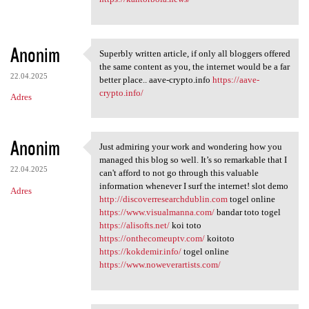
Anonim
Superbly written article, if only all bloggers offered
Superbly written article, if
the same content as you, the internet would be a far
22.04.2025
better place.. aave-crypto.info
https://aave-
crypto.info/
Adres
Anonim
Just admiring your work and wondering how you
Just admiring your work and
managed this blog so well. It’s so remarkable that I
22.04.2025
can't afford to not go through this valuable
information whenever I surf the internet! slot demo
Adres
http://discoverresearchdublin.com
togel online
https://www.visualmanna.com/
bandar toto togel
https://alisofts.net/
koi toto
https://onthecomeuptv.com/
koitoto
https://kokdemir.info/
togel online
https://www.noweverartists.com/