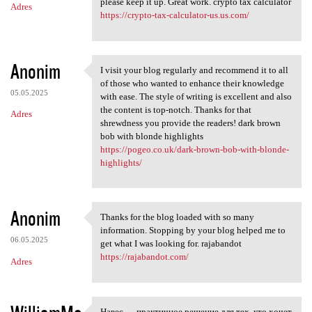
please keep it up. Great work. crypto tax calculator
Adres
https://crypto-tax-calculator-us.us.com/
Anonim
I visit your blog regularly and recommend it to all
I visit your blog regularly
of those who wanted to enhance their knowledge
05.05.2025
with ease. The style of writing is excellent and also
the content is top-notch. Thanks for that
Adres
shrewdness you provide the readers! dark brown
bob with blonde highlights
https://pogeo.co.uk/dark-brown-bob-with-blonde-
highlights/
Anonim
Thanks for the blog loaded with so many
Thanks for the blog loaded
information. Stopping by your blog helped me to
06.05.2025
get what I was looking for. rajabandot
https://rajabandot.com/
Adres
Навес — практичное решение для тех, кто хочет