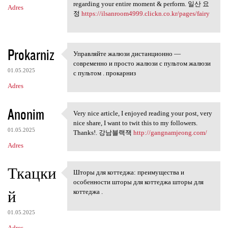
regarding your entire moment & perform. 일산 요
Adres
정
https://ilsanroom4999.clickn.co.kr/pages/fairy
Prokarniz
Управляйте жалюзи дистанционно —
Управляйте жалюзи
современно и просто жалюзи с пультом жалюзи
01.05.2025
с пультом . прокарниз
Adres
Anonim
Very nice article, I enjoyed reading your post, very
Very nice article, I enjoyed
nice share, I want to twit this to my followers.
01.05.2025
Thanks!. 강남블랙잭
http://gangnamjeong.com/
Adres
Ткацки
Шторы для коттеджа: преимущества и
Шторы для коттеджа:
особенности шторы для коттеджа шторы для
й
коттеджа .
01.05.2025
Adres