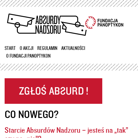
Przejdź
do
treści
START
O AKCJI
REGULAMIN
AKTUALNOŚCI
O FUNDACJI PANOPTYKON
CO NOWEGO?
Starcie Absurdów Nadzoru – jesteś na „tak”