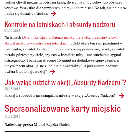
wolnej chwili można tu pójść na kawę, do słynnych ogrodów lub obejrzeć
wystawę. Wszystko dla wszystkich, od ręki i na miejscu. No tak, ale najpierw
trzeba się dostać do środka.
Kontrole na lotniskach i absurdy nadzoru
01.09.2015
Na łamach
Dziennika Opinii, Katarzyna Szymielewicz przedstawia swój
absurd nadzoru – kontrole na lotniskach
: „Dokładnie ten sam przedmiot –
ładowarka, kawałek kabla, but na podwyższonej podeszwie, pasek, kawałek
metalu gdzieś przy ciele, czy coś w kształcie tuby – raz uruchamia sygnał
ostrzegawczy i oznacza stracone 15 minut na dodatkowe sprawdzenie, a
innym razem okazuje się zupełnie niewidzialny”. A jaki absurd nadzoru
uwiera Ciebie najbardziej?
Jak wziąć udział w akcji „Absurdy Nadzoru"?
25.08.2015
Poznaj 5 sposobów na zaangażowanie się w akcję „Absurdy Nadzoru".
Spersonalizowane karty miejskie
11.09.2015
Nadesłany przez:
Michał Rączka-Dudek