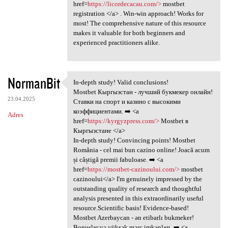
href=
https://licordecacau.com/>
mostbet
registration </a> . Win-win approach! Works for
most! The comprehensive nature of this resource
makes it valuable for both beginners and
experienced practitioners alike.
NormanBit
In-depth study! Valid conclusions!
In-depth study! Valid
Mostbet Кыргызстан - лучший букмекер онлайн!
23.04.2025
Ставки на спорт и казино с высокими
коэффициентами. ➡️ <a
Adres
href=
https://kyrgyzpress.com/>
Mostbet в
Кыргызстане </a>
In-depth study! Convincing points! Mostbet
România - cel mai bun cazino online! Joacă acum
și câștigă premii fabuloase. ➡️ <a
href=
https://mostbet-cazinoului.com/>
mostbet
cazinoului</a> I'm genuinely impressed by the
outstanding quality of research and thoughtful
analysis presented in this extraordinarily useful
resource.Scientific basis! Evidence-based!
Mostbet Azerbaycan - ən etibarlı bukmeker!
Bonuslar və yüksək mərc imkanları. ➡️ <a