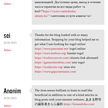
канализацией. Доступные цены, выезд в течение
Adres
часа и гарантия на все виды работ <a
href="
https://vyzov-santehnika-
almaty.kz/">
сантехник услуги алматы</a>
sei
Thanks for the blog loaded with so many
Thanks for the blog loaded
information. Stopping by your blog helped me to
26.04.2025
get what I was looking for. togel online
https://www.panoman.net/
togel online
Adres
https://www.mobers.org/
bandar togel
https://tooltoconvert.com/
olxtoto link alternatif
https://garmonlawfirm.com/
toto togel
https://acadjourn.org/
situs slot
https://www.gapyearinasia.com/
Anonim
The item senses brilliant to learn to read like
The item senses brilliant to
beneficial in addition to one of a kind articles or
26.04.2025
blog posts with your internet websites. あきる野市
の歯医者きらら歯科
https://kirarashika.com/
Adres