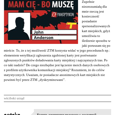
Zupełnie
niezrozumiałą dla
mnie rzeczą jest
konieczność
posiadanie
spersonalizowanych
kart miejskich, gdyż
umożliwia to
śledzenie sposobu w
jaki poruszam się po
mieście. To, że z tej możliwość ZTM korzysta widać w jego procedurach np.:
elementem weryfikacji zgłoszenia zgubionej karty jest porównanie
zgłoszonych punktów doładowania karty miejskiej i najczęstszych tras. Po
co taki nadzór? Do czego niezbędne jest łączenie moich danych osobowych
z profilem użytkownika komunikacji miejskiej? Rozumiem, że do celów
statystycznych. Uważam, że posiadacze anonimowych kart miejskich nie
powinni być przez ZTM „dyskryminowani”.
wścibski urząd
K
Купить дженерики недорого с доставкой