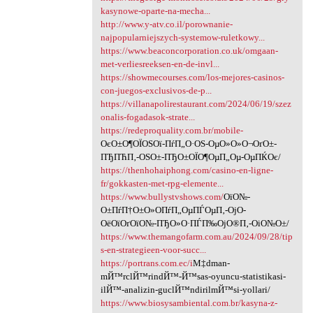
kasynowe-oparte-na-mecha...
http://www.y-atv.co.il/porownanie-
najpopularniejszych-systemow-ruletkowy...
https://www.beaconcorporation.co.uk/omgaan-
met-verliesreeksen-en-de-invl...
https://showmecourses.com/los-mejores-casinos-
con-juegos-exclusivos-de-p...
https://villanapolirestaurant.com/2024/06/19/szez
onalis-fogadasok-strate...
https://redeproquality.com.br/mobile-
ОєО±О¶ОЇОЅОї-ПѓП„О·ОЅ-ОµО»О»О¬ОґО±-
ПЂПЋП‚-ОЅО±-ПЂО±ОЇО¶ОµП„Оµ-ОµПЌОє/
https://thenhohaiphong.com/casino-en-ligne-
fr/gokkasten-met-rpg-elemente...
https://www.bullystvshows.com/
ОїО№-
О±ПѓП†О±О»О­ПѓП„ОµПЃОµП‚-ОјО­
ОёОїОґОїО№-ПЂО»О·ПЃП‰ОјО®П‚-ОіО№О±/
https://www.themangofarm.com.au/2024/09/28/tip
s-en-strategieen-voor-succ...
https://portrans.com.ec/i
М‡dman-
mЙ™rclЙ™rindЙ™-Й™sas-oyuncu-statistikasi-
ilЙ™-analizin-guclЙ™ndirilmЙ™si-yollari/
https://www.biosysambiental.com.br/kasyna-z-