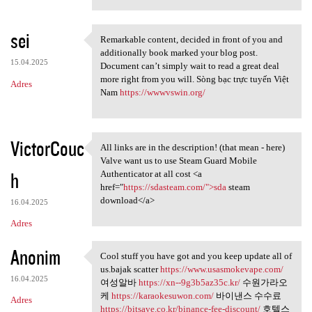
sei
Remarkable content, decided in front of you and
Remarkable content, decided
additionally book marked your blog post.
15.04.2025
Document can’t simply wait to read a great deal
more right from you will. Sòng bạc trực tuyến Việt
Adres
Nam
https://wwwvswin.org/
VictorCouc
All links are in the description! (that mean - here)
All links are in the
Valve want us to use Steam Guard Mobile
h
Authenticator at all cost <a
href="
https://sdasteam.com/">sda
steam
download</a>
16.04.2025
Adres
Anonim
Cool stuff you have got and you keep update all of
Cool stuff you have got and
us.bajak scatter
https://www.usasmokevape.com/
16.04.2025
여성알바
https://xn--9g3b5az35c.kr/
수원가라오
케
https://karaokesuwon.com/
바이낸스 수수료
Adres
https://bitsave.co.kr/binance-fee-discount/
호텔스