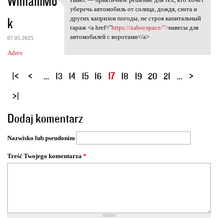
WilliamMo
Навес — практичное решение
уберечь автомобиль от солнца, дождя, снега и
k
других капризов погоды, не строя капитальный
гараж <a href="
https://zabor.space/">
навесы для
автомобилей с воротами</a>
07.05.2025
Adres
S
…
13
14
15
16
17
18
19
20
21
…
t
r
o
Dodaj komentarz
n
y
Nazwisko lub pseudonim
Treść Twojego komentarza
*