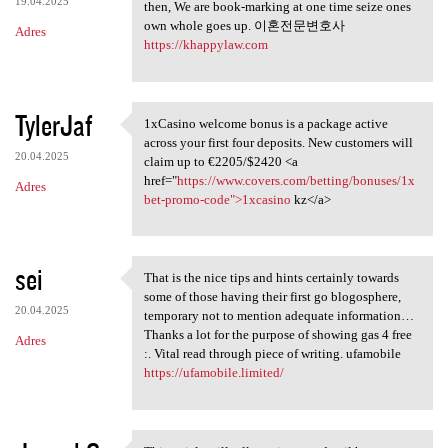
19.04.2025
then, We are book-marking at one time seize ones
own whole goes up. 이혼전문변호사
Adres
https://khappylaw.com
TylerJaf
1xCasino welcome bonus is a package active
1xCasino welcome bonus is a
across your first four deposits. New customers will
20.04.2025
claim up to €2205/$2420 <a
href="
https://www.covers.com/betting/bonuses/1x
Adres
bet-promo-code">1xcasino
kz</a>
sei
That is the nice tips and hints certainly towards
That is the nice tips and
some of those having their first go blogosphere,
20.04.2025
temporary not to mention adequate information…
Thanks a lot for the purpose of showing gas 4 free
Adres
:. Vital read through piece of writing. ufamobile
https://ufamobile.limited/