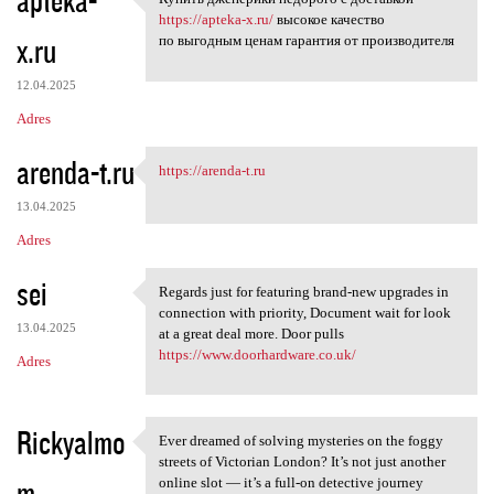
apteka-
Купить дженерики недорого с
o
https://apteka-x.ru/
высокое качество
x.ru
m
по выгодным ценам гарантия от производителя
e
12.04.2025
n
Adres
t
arenda-t.ru
a
https://arenda-t.ru
https://arenda-t.ru
r
13.04.2025
z
Adres
e
sei
Regards just for featuring brand-new upgrades in
Regards just for featuring
connection with priority, Document wait for look
13.04.2025
at a great deal more. Door pulls
https://www.doorhardware.co.uk/
Adres
Rickyalmo
Ever dreamed of solving mysteries on the foggy
Ever dreamed of solving
streets of Victorian London? It’s not just another
m
online slot — it’s a full-on detective journey