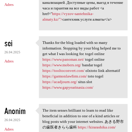
канализацией. Доступные цены, выезд в течение
Adres
часа и гарантия на все виды работ <a
href="
https://vyzov-santehnika-
almaty.kz/">
сантехник услуги алматы</a>
sei
Thanks for the blog loaded with so many
Thanks for the blog loaded
information. Stopping by your blog helped me to
26.04.2025
get what I was looking for. togel online
https://www.panoman.net/
togel online
Adres
https://www.mobers.org/
bandar togel
https://tooltoconvert.com/
olxtoto link alternatif
https://garmonlawfirm.com/
toto togel
https://acadjourn.org/
situs slot
https://www.gapyearinasia.com/
Anonim
The item senses brilliant to learn to read like
The item senses brilliant to
beneficial in addition to one of a kind articles or
26.04.2025
blog posts with your internet websites. あきる野市
の歯医者きらら歯科
https://kirarashika.com/
Adres