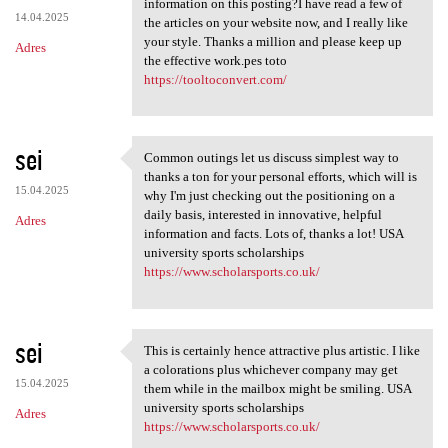
information on this posting?I have read a few of
14.04.2025
the articles on your website now, and I really like
your style. Thanks a million and please keep up
Adres
the effective work.pes toto
https://tooltoconvert.com/
sei
Common outings let us discuss simplest way to
Common outings let us discuss
thanks a ton for your personal efforts, which will is
15.04.2025
why I'm just checking out the positioning on a
daily basis, interested in innovative, helpful
Adres
information and facts. Lots of, thanks a lot! USA
university sports scholarships
https://www.scholarsports.co.uk/
sei
This is certainly hence attractive plus artistic. I like
This is certainly hence
a colorations plus whichever company may get
15.04.2025
them while in the mailbox might be smiling. USA
university sports scholarships
Adres
https://www.scholarsports.co.uk/