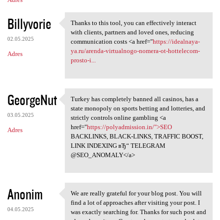
Billyvorie
Thanks to this tool, you can effectively interact
Thanks to this tool, you can
with clients, partners and loved ones, reducing
02.05.2025
communication costs <a href="
https://idealnaya-
ya.ru/arenda-virtualnogo-nomera-ot-hottelecom-
Adres
prosto-i...
GeorgeNut
Turkey has completely banned all casinos, has a
Turkey has completely banned
state monopoly on sports betting and lotteries, and
03.05.2025
strictly controls online gambling <a
href="
https://polyadmission.in/">SEO
Adres
BACKLINKS, BLACK-LINKS, TRAFFIC BOOST,
LINK INDEXING вЂ“ TELEGRAM
@SEO_ANOMALY</a>
Anonim
We are really grateful for your blog post. You will
We are really grateful for
find a lot of approaches after visiting your post. I
04.05.2025
was exactly searching for. Thanks for such post and