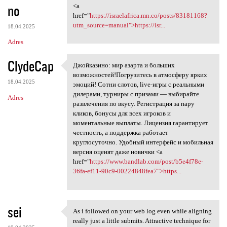
no
<a
href="
https://israelafrica.mn.co/posts/83181168?
utm_source=manual">https://isr...
18.04.2025
Adres
ClydeCap
Джойказино: мир азарта и больших
Джойказино: мир азарта и
возможностей!Погрузитесь в атмосферу ярких
18.04.2025
эмоций! Сотни слотов, live-игры с реальными
дилерами, турниры с призами — выбирайте
Adres
развлечения по вкусу. Регистрация за пару
кликов, бонусы для всех игроков и
моментальные выплаты. Лицензия гарантирует
честность, а поддержка работает
круглосуточно. Удобный интерфейс и мобильная
версия оценят даже новички <a
href="
https://www.bandlab.com/post/b5e4f78e-
36fa-ef11-90c9-00224848fea7">https...
sei
As i followed on your web log even while aligning
As i followed on your web log
really just a little submits. Attractive technique for