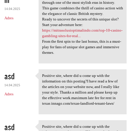
through one of the most stylish eras in history.
This game combines the thrill of casino action with
14.04.2025
the elegance of classic British mystery.
Adres
Ready to uncover the secrets of this unique slot?
Start your adventure here:
https://mitrasolusioptimalindo.com/top-10-casino-
gambling-sites-for-real...
From the first spin to the last bonus, this is a must-
play for fans of unique slot games and immersive
themes.
asd
Positive site, where did u come up with the
Positive site, where did u
information on this posting?I have read a few of
14.04.2025
the articles on your website now, and I really like
your style. Thanks a million and please keep up
Adres
the effective work.maximum late fee for rent in
texas innago.com/texas-landlord-tenant-laws/
asd
Positive site, where did u come up with the
Positive site, where did u