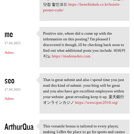
닷컴 할인코드
https://benefitshub.co.kr/hotels-
promo-code/
me
Positive site, where did u come up with the
Positive site, where did u
information on this posting? I'm pleased I
17.04.2025
discovered it though, ill be checking back soon to
find out what additional posts you include. 비바카
Adres
지노
https://readerseden.com
seo
That is great submit and also i spend time you just
That is great submit and also
read this kind of submit. your blog will be great
17.04.2025
and you also have got excellent employees within
your website. great revealing keep it up. 楽天銀行
Adres
オンラインカジノ
https://www.ipnc2016.org/
ArthurQua
This versatile bonus is tailored to every player,
This versatile bonus is
making 1xBet the place to go for sports and casino