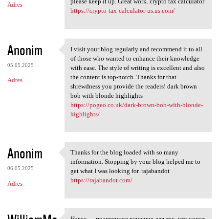
please keep it up. Great work. crypto tax calculator
Adres
https://crypto-tax-calculator-us.us.com/
Anonim
I visit your blog regularly and recommend it to all
I visit your blog regularly
of those who wanted to enhance their knowledge
05.05.2025
with ease. The style of writing is excellent and also
the content is top-notch. Thanks for that
Adres
shrewdness you provide the readers! dark brown
bob with blonde highlights
https://pogeo.co.uk/dark-brown-bob-with-blonde-
highlights/
Anonim
Thanks for the blog loaded with so many
Thanks for the blog loaded
information. Stopping by your blog helped me to
06.05.2025
get what I was looking for. rajabandot
https://rajabandot.com/
Adres
Навес — практичное решение для тех, кто хочет