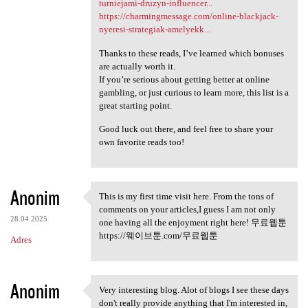
turniejami-druzyn-influencer...
https://charmingmessage.com/online-blackjack-
nyeresi-strategiak-amelyekk...
Thanks to these reads, I’ve learned which bonuses
are actually worth it.
If you’re serious about getting better at online
gambling, or just curious to learn more, this list is a
great starting point.
Good luck out there, and feel free to share your
own favorite reads too!
Anonim
This is my first time visit here. From the tons of
This is my first time visit
comments on your articles,I guess I am not only
28.04.2025
one having all the enjoyment right here! 무료웹툰
https://웨이브툰.com/무료웹툰
Adres
Anonim
Very interesting blog. Alot of blogs I see these days
Very interesting blog. Alot
don't really provide anything that I'm interested in,