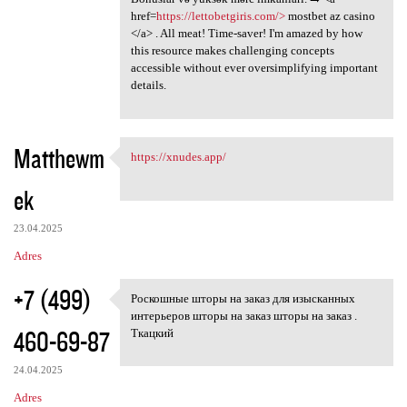
href=
https://lettobetgiris.com/>
mostbet az casino
</a> . All meat! Time-saver! I'm amazed by how
this resource makes challenging concepts
accessible without ever oversimplifying important
details.
Matthewm
https://xnudes.app/
https://xnudes.app/
ek
23.04.2025
Adres
+7 (499)
Роскошные шторы на заказ для изысканных
Роскошные шторы на заказ для
интерьеров шторы на заказ шторы на заказ .
460-69-87
Ткацкий
24.04.2025
Adres