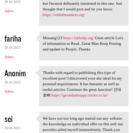
28.04.2025
but I'm most definately interested in this one. Just
thought that I would post and let you know.
Adres
https://withdrawmiers.org/
fariha
Menang123
https://ukhsdp.org/
Great article Lot's
Menang123 https://ukhsdp.org/
of information to Read...Great Man Keep Posting
30.04.2025
and update to People..Thanks
Adres
Anonim
Thanks with regard to publishing this type of
Thanks with regard to
excellent post! I discovered your site ideal for my
30.04.2025
personal requirements. It has fantastic as well as
useful articles. Continue the great function! 건대
Adres
호빠
https://geondaehoppa.clickn.co.kr/
sei
We have not too long ago started out any website,
We have not too long ago
the knowledge an individual offer on this web site
30.04.2025
provides aided myself tremendously. Thank you