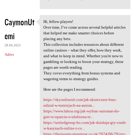
CaymonUt
Hi, fellow players!
Hi, fellow players!
Over time, I’ve come across several helpful articles
emi
that helped me make smarter choices before
placing any bets.
This collection includes resources about different
28.04.2025
online casinos – what they offer, how they work,
Adres
and what to keep in mind. Whether you're new to
gambling or looking to boost your strategy, these
pages are worth reading.
They cover everything from bonus systems and
wagering terms to strategy guides.
Here are the pages I recommend:
https://skyonlineid.com/jak-skutecznie-brac-
udzial-w-turniejach-na-autom...
https://www.laboa.org/jak-wybrac-automat-do-
gier-w-oparciu-o-ulubiona-te...
https://unitedgroup-ho.com/jak-dzialaja-gry-crash-
w-kasynach-online-i-co...
https://thegeorge-montrose.co.uk/2024/06/29/gry-