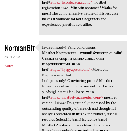
href=
https://licordecacau.com/>
mostbet
registration </a> . Win-win approach! Works for
most! The comprehensive nature of this resource
makes it valuable for both beginners and
experienced practitioners alike.
NormanBit
In-depth study! Valid conclusions!
In-depth study! Valid
Mostbet Кыргызстан - лучший букмекер онлайн!
23.04.2025
Ставки на спорт и казино с высокими
коэффициентами. ➡️ <a
Adres
href=
https://kyrgyzpress.com/>
Mostbet в
Кыргызстане </a>
In-depth study! Convincing points! Mostbet
România - cel mai bun cazino online! Joacă acum
și câștigă premii fabuloase. ➡️ <a
href=
https://mostbet-cazinoului.com/>
mostbet
cazinoului</a> I'm genuinely impressed by the
outstanding quality of research and thoughtful
analysis presented in this extraordinarily useful
resource.Scientific basis! Evidence-based!
Mostbet Azerbaycan - ən etibarlı bukmeker!
Bonuslar və yüksək mərc imkanları. ➡️ <a