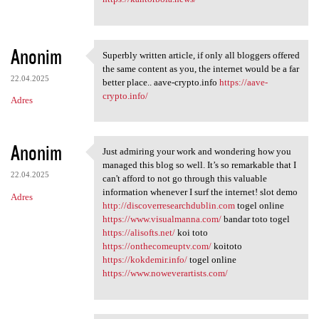
Anonim
Superbly written article, if only all bloggers offered
Superbly written article, if
the same content as you, the internet would be a far
22.04.2025
better place.. aave-crypto.info
https://aave-
crypto.info/
Adres
Anonim
Just admiring your work and wondering how you
Just admiring your work and
managed this blog so well. It’s so remarkable that I
22.04.2025
can't afford to not go through this valuable
information whenever I surf the internet! slot demo
Adres
http://discoverresearchdublin.com
togel online
https://www.visualmanna.com/
bandar toto togel
https://alisofts.net/
koi toto
https://onthecomeuptv.com/
koitoto
https://kokdemir.info/
togel online
https://www.noweverartists.com/