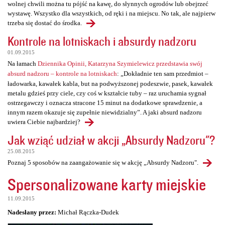
wolnej chwili można tu pójść na kawę, do słynnych ogrodów lub obejrzeć
wystawę. Wszystko dla wszystkich, od ręki i na miejscu. No tak, ale najpierw
trzeba się dostać do środka.
Kontrole na lotniskach i absurdy nadzoru
01.09.2015
Na łamach
Dziennika Opinii, Katarzyna Szymielewicz przedstawia swój
absurd nadzoru – kontrole na lotniskach
: „Dokładnie ten sam przedmiot –
ładowarka, kawałek kabla, but na podwyższonej podeszwie, pasek, kawałek
metalu gdzieś przy ciele, czy coś w kształcie tuby – raz uruchamia sygnał
ostrzegawczy i oznacza stracone 15 minut na dodatkowe sprawdzenie, a
innym razem okazuje się zupełnie niewidzialny”. A jaki absurd nadzoru
uwiera Ciebie najbardziej?
Jak wziąć udział w akcji „Absurdy Nadzoru"?
25.08.2015
Poznaj 5 sposobów na zaangażowanie się w akcję „Absurdy Nadzoru".
Spersonalizowane karty miejskie
11.09.2015
Nadesłany przez:
Michał Rączka-Dudek