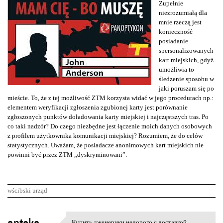
Zupełnie
niezrozumiałą dla
mnie rzeczą jest
konieczność
posiadanie
spersonalizowanych
kart miejskich, gdyż
umożliwia to
śledzenie sposobu w
jaki poruszam się po
mieście. To, że z tej możliwość ZTM korzysta widać w jego procedurach np.:
elementem weryfikacji zgłoszenia zgubionej karty jest porównanie
zgłoszonych punktów doładowania karty miejskiej i najczęstszych tras. Po
co taki nadzór? Do czego niezbędne jest łączenie moich danych osobowych
z profilem użytkownika komunikacji miejskiej? Rozumiem, że do celów
statystycznych. Uważam, że posiadacze anonimowych kart miejskich nie
powinni być przez ZTM „dyskryminowani”.
wścibski urząd
K
Купить дженерики недорого с доставкой