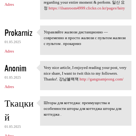
regarding your entire moment & perform. 일산 요
Adres
정
https://ilsanroom4999.clickn.co.kr/pages/fairy
Prokarniz
Управляйте жалюзи дистанционно —
Управляйте жалюзи
современно и просто жалюзи с пультом жалюзи
01.05.2025
с пультом . прокарниз
Adres
Anonim
Very nice article, I enjoyed reading your post, very
Very nice article, I enjoyed
nice share, I want to twit this to my followers.
01.05.2025
Thanks!. 강남블랙잭
http://gangnamjeong.com/
Adres
Ткацки
Шторы для коттеджа: преимущества и
Шторы для коттеджа:
особенности шторы для коттеджа шторы для
й
коттеджа .
01.05.2025
Adres