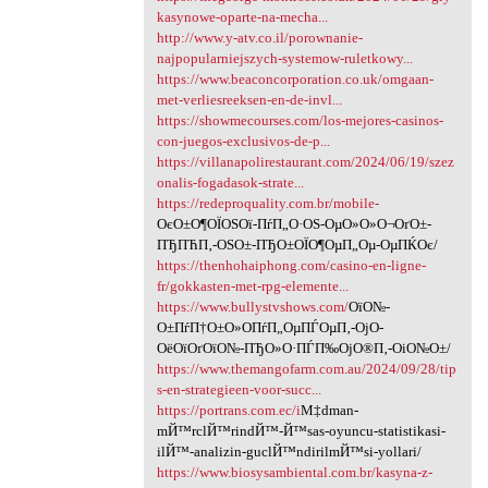
kasynowe-oparte-na-mecha...
http://www.y-atv.co.il/porownanie-
najpopularniejszych-systemow-ruletkowy...
https://www.beaconcorporation.co.uk/omgaan-
met-verliesreeksen-en-de-invl...
https://showmecourses.com/los-mejores-casinos-
con-juegos-exclusivos-de-p...
https://villanapolirestaurant.com/2024/06/19/szez
onalis-fogadasok-strate...
https://redeproquality.com.br/mobile-
ОєО±О¶ОЇОЅОї-ПѓП„О·ОЅ-ОµО»О»О¬ОґО±-
ПЂПЋП‚-ОЅО±-ПЂО±ОЇО¶ОµП„Оµ-ОµПЌОє/
https://thenhohaiphong.com/casino-en-ligne-
fr/gokkasten-met-rpg-elemente...
https://www.bullystvshows.com/
ОїО№-
О±ПѓП†О±О»О­ПѓП„ОµПЃОµП‚-ОјО­
ОёОїОґОїО№-ПЂО»О·ПЃП‰ОјО®П‚-ОіО№О±/
https://www.themangofarm.com.au/2024/09/28/tip
s-en-strategieen-voor-succ...
https://portrans.com.ec/i
М‡dman-
mЙ™rclЙ™rindЙ™-Й™sas-oyuncu-statistikasi-
ilЙ™-analizin-guclЙ™ndirilmЙ™si-yollari/
https://www.biosysambiental.com.br/kasyna-z-