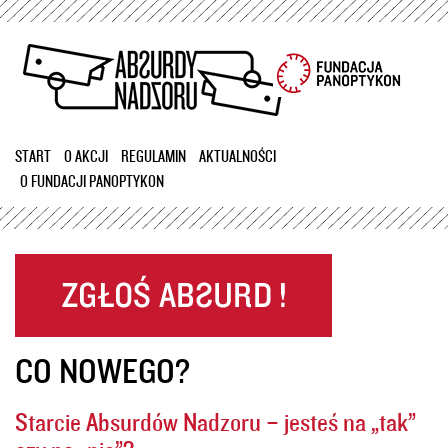
Przejdź
do
treści
START
O AKCJI
REGULAMIN
AKTUALNOŚCI
O FUNDACJI PANOPTYKON
CO NOWEGO?
Starcie Absurdów Nadzoru – jesteś na „tak”