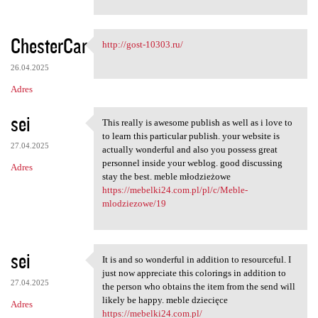
ChesterCar
http://gost-10303.ru/
http://gost-10303.ru/
26.04.2025
Adres
sei
This really is awesome publish as well as i love to
This really is awesome
to learn this particular publish. your website is
27.04.2025
actually wonderful and also you possess great
personnel inside your weblog. good discussing
Adres
stay the best. meble młodzieżowe
https://mebelki24.com.pl/pl/c/Meble-
mlodziezowe/19
sei
It is and so wonderful in addition to resourceful. I
It is and so wonderful in
just now appreciate this colorings in addition to
27.04.2025
the person who obtains the item from the send will
likely be happy. meble dziecięce
Adres
https://mebelki24.com.pl/