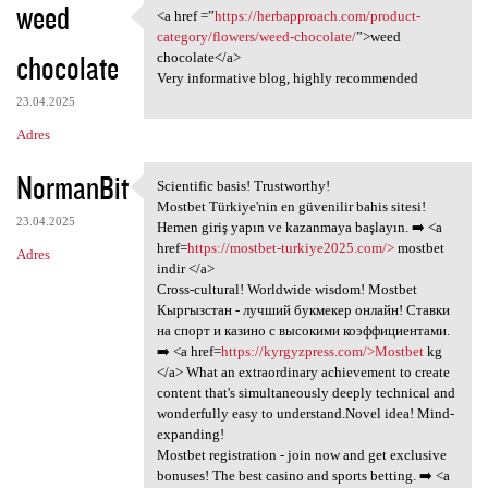
weed
<a href =”
https://herbapproach.com/product-
<a href =”https:/
category/flowers/weed-chocolate/
”>weed
chocolate
chocolate</a>
Very informative blog, highly recommended
23.04.2025
Adres
NormanBit
Scientific basis! Trustworthy!
Scientific basis! Trustworthy
Mostbet Türkiye'nin en güvenilir bahis sitesi!
23.04.2025
Hemen giriş yapın ve kazanmaya başlayın. ➡️ <a
href=
https://mostbet-turkiye2025.com/>
mostbet
Adres
indir </a>
Cross-cultural! Worldwide wisdom! Mostbet
Кыргызстан - лучший букмекер онлайн! Ставки
на спорт и казино с высокими коэффициентами.
➡️ <a href=
https://kyrgyzpress.com/>Mostbet
kg
</a> What an extraordinary achievement to create
content that's simultaneously deeply technical and
wonderfully easy to understand.Novel idea! Mind-
expanding!
Mostbet registration - join now and get exclusive
bonuses! The best casino and sports betting. ➡️ <a