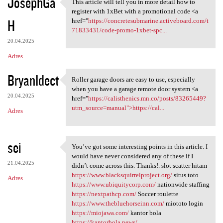
JosephGa
This article will tell you in more detail how to
This article will tell you in
register with 1xBet with a promotional code <a
H
href="
https://concretesubmarine.activeboard.com/t
71833431/code-promo-1xbet-spc...
20.04.2025
Adres
BryanIdect
Roller garage doors are easy to use, especially
Roller garage doors are easy
when you have a garage remote door system <a
20.04.2025
href="
https://calisthenics.mn.co/posts/83265449?
utm_source=manual">https://cal...
Adres
sei
You’ve got some interesting points in this article. I
You’ve got some interesting
would have never considered any of these if I
21.04.2025
didn’t come across this. Thanks!. slot scatter hitam
https://www.blacksquirrelproject.org/
situs toto
Adres
https://www.ubiquitycorp.com/
nationwide staffing
https://nextpathcp.com/
Soccer roulette
https://www.thebluehorseinn.com/
miototo login
https://miojawa.com/
kantor bola
https://kantorbola.news/