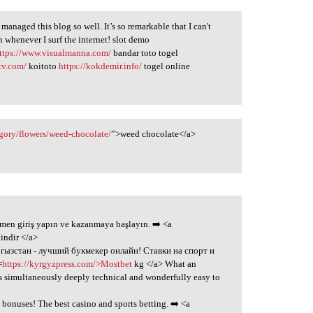
naged this blog so well. It’s so remarkable that I can't
n whenever I surf the internet! slot demo
ttps://www.visualmanna.com/
bandar toto togel
tv.com/
koitoto
https://kokdemir.info/
togel online
gory/flowers/weed-chocolate/
”>weed chocolate</a>
emen giriş yapın ve kazanmaya başlayın. ➡️ <a
indir </a>
ргызстан - лучший букмекер онлайн! Ставки на спорт и
=
https://kyrgyzpress.com/>Mostbet
kg </a> What an
's simultaneously deeply technical and wonderfully easy to
 bonuses! The best casino and sports betting. ➡️ <a