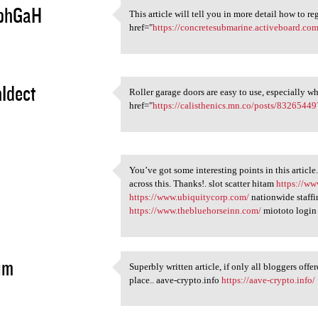
phGaH
This article will tell you in more detail how to 
This article will tell you in
href="
https://concretesubmarine.activeboard.co
5
Idect
Roller garage doors are easy to use, especially 
Roller garage doors are easy
href="
https://calisthenics.mn.co/posts/83265449
5
You’ve got some interesting points in this article
You’ve got some interesting
across this. Thanks!. slot scatter hitam
https://ww
5
https://www.ubiquitycorp.com/
nationwide staff
https://www.thebluehorseinn.com/
miototo logi
im
Superbly written article, if only all bloggers offe
Superbly written article, if
place.. aave-crypto.info
https://aave-crypto.info/
5