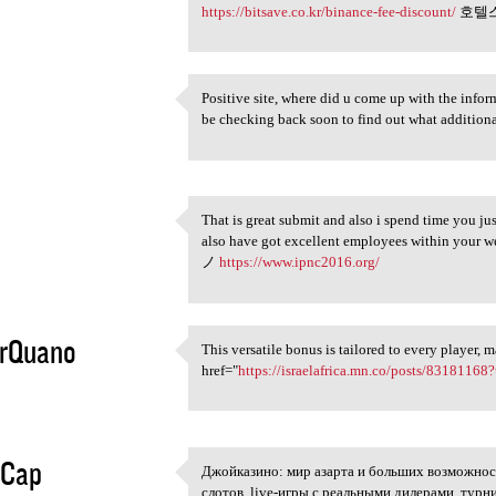
5
https://bitsave.co.kr/binance-fee-discount/
호텔
Positive site, where did u come up with the inform
Positive site, where did u
be checking back soon to find out what addit
5
That is great submit and also i spend time you jus
That is great submit and also
also have got excellent employees within y
5
ノ
https://www.ipnc2016.org/
urQuano
This versatile bonus is tailored to every player, 
This versatile bonus is
href="
https://israelafrica.mn.co/posts/83181168?
5
eCap
Джойказино: мир азарта и больших возможнос
Джойказино: мир азарта и
слотов, live-игры с реальными дилерами, турн