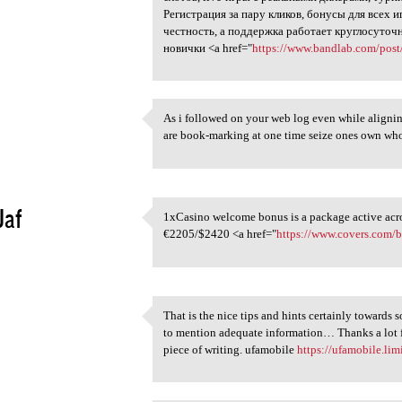
5
Регистрация за пару кликов, бонусы для всех
честность, а поддержка работает круглосуточ
новички <a href="
https://www.bandlab.com/post
As i followed on your web log even while aligning 
As i followed on your web log
are book-marking at one time seize ones o
5
Jaf
1xCasino welcome bonus is a package active acros
1xCasino welcome bonus is a
€2205/$2420 <a href="
https://www.covers.com/
5
That is the nice tips and hints certainly towards 
That is the nice tips and
to mention adequate information… Thanks a lot fo
5
piece of writing. ufamobile
https://ufamobile.lim