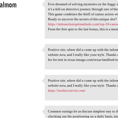
yalmom
Ever dreamed of solving mysteries on the foggy st
Ever dreamed of solving
it’s a full-on detective journey through one of the
5
This game combines the thrill of casino action wi
Ready to uncover the secrets of this unique slot?
https://mitrasolusioptimalindo.com/top-10-casino
From the first spin to the last bonus, this is a m
Positive site, where did u come up with the inform
Positive site, where did u
website now, and I really like your style. Thank
5
fee for rent in texas innago.com/texas-landlord-t
Positive site, where did u come up with the inform
Positive site, where did u
website now, and I really like your style. Thanks
5
https://tooltoconvert.com/
Common outings let us discuss simplest way to tha
Common outings let us discuss
checking out the positioning on a daily basis, int