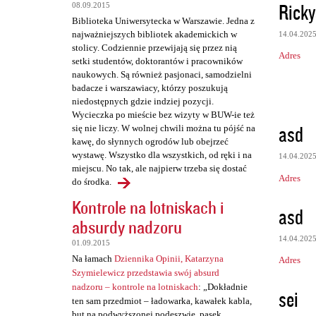
Rick
08.09.2015
Biblioteka Uniwersytecka w Warszawie. Jedna z
najważniejszych bibliotek akademickich w
14.04.202
stolicy. Codziennie przewijają się przez nią
Adres
setki studentów, doktorantów i pracowników
naukowych. Są również pasjonaci, samodzielni
badacze i warszawiacy, którzy poszukują
niedostępnych gdzie indziej pozycji.
Wycieczka po mieście bez wizyty w BUW-ie też
asd
się nie liczy. W wolnej chwili można tu pójść na
kawę, do słynnych ogrodów lub obejrzeć
wystawę. Wszystko dla wszystkich, od ręki i na
14.04.202
miejscu. No tak, ale najpierw trzeba się dostać
Adres
do środka.
Kontrole na lotniskach i
asd
absurdy nadzoru
14.04.202
01.09.2015
Na łamach
Dziennika Opinii, Katarzyna
Adres
Szymielewicz przedstawia swój absurd
nadzoru – kontrole na lotniskach
: „Dokładnie
sei
ten sam przedmiot – ładowarka, kawałek kabla,
but na podwyższonej podeszwie, pasek,