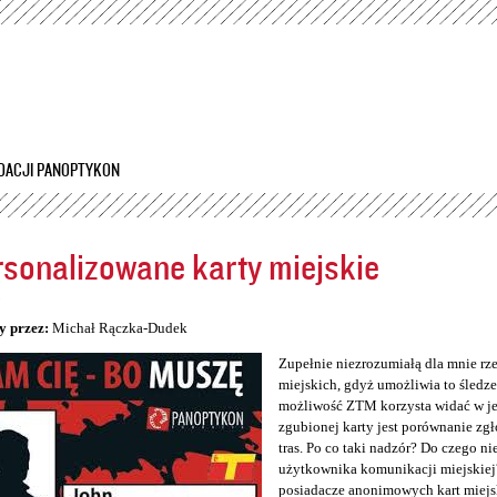
Przejdź
do
treści
DACJI PANOPTYKON
sonalizowane karty miejskie
5
y przez:
Michał Rączka-Dudek
Zupełnie niezrozumiałą dla mnie rz
miejskich, gdyż umożliwia to śledzen
możliwość ZTM korzysta widać w jeg
zgubionej karty jest porównanie zg
tras. Po co taki nadzór? Do czego n
użytkownika komunikacji miejskiej
posiadacze anonimowych kart miejs