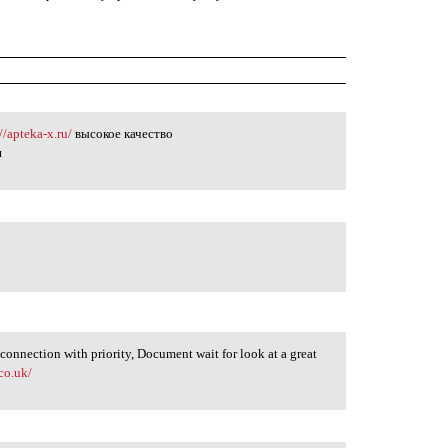
//apteka-x.ru/
высокое качество
я
connection with priority, Document wait for look at a great
co.uk/