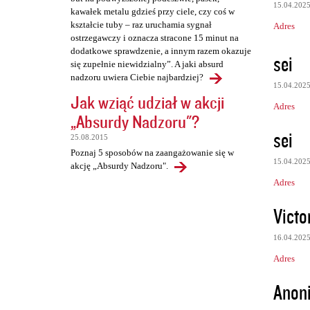
15.04.202
kawałek metalu gdzieś przy ciele, czy coś w
kształcie tuby – raz uruchamia sygnał
Adres
ostrzegawczy i oznacza stracone 15 minut na
dodatkowe sprawdzenie, a innym razem okazuje
sei
się zupełnie niewidzialny”. A jaki absurd
nadzoru uwiera Ciebie najbardziej?
15.04.202
Jak wziąć udział w akcji
Adres
„Absurdy Nadzoru"?
sei
25.08.2015
Poznaj 5 sposobów na zaangażowanie się w
15.04.202
akcję „Absurdy Nadzoru".
Adres
Vict
16.04.202
Adres
Anon