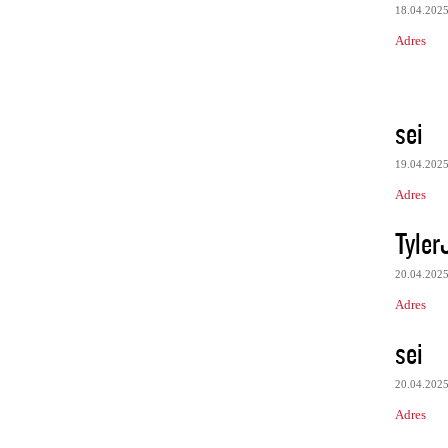
18.04.202
Adres
sei
19.04.202
Adres
Tyler
20.04.202
Adres
sei
20.04.202
Adres