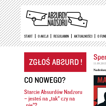
START
O AKCJI
REGULAMIN
AKTUALNOŚCI
O FUN
Sper
11.09.201
Nadesłan
CO NOWEGO?
Starcie Absurdów Nadzoru
– jesteś na „tak” czy na
„nie”?