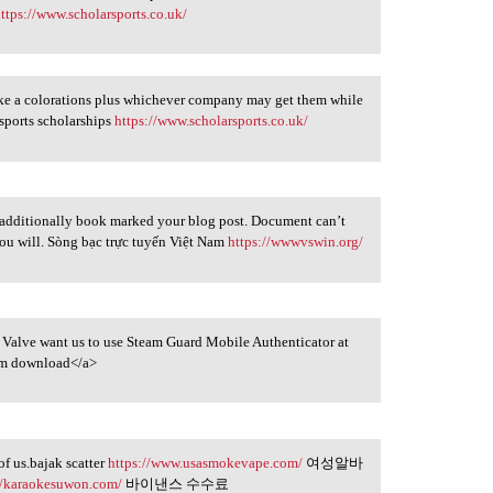
ttps://www.scholarsports.co.uk/
 I like a colorations plus whichever company may get them while
sports scholarships
https://www.scholarsports.co.uk/
 additionally book marked your blog post. Document can’t
 you will. Sòng bạc trực tuyến Việt Nam
https://wwwvswin.org/
re) Valve want us to use Steam Guard Mobile Authenticator at
m download</a>
of us.bajak scatter
https://www.usasmokevape.com/
여성알바
//karaokesuwon.com/
바이낸스 수수료