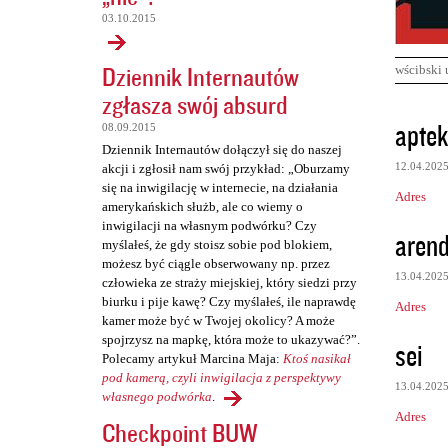
03.10.2015
Dziennik Internautów
wścibski 
zgłasza swój absurd
K
aptek
08.09.2015
o
Dziennik Internautów dołączył się do naszej
12.04.202
akcji i zgłosił nam swój przykład: „Oburzamy
m
się na inwigilację w internecie, na działania
Adres
e
amerykańskich służb, ale co wiemy o
inwigilacji na własnym podwórku? Czy
n
arend
myślałeś, że gdy stoisz sobie pod blokiem,
t
możesz być ciągle obserwowany np. przez
13.04.202
człowieka ze straży miejskiej, który siedzi przy
a
biurku i pije kawę? Czy myślałeś, ile naprawdę
Adres
r
kamer może być w Twojej okolicy? A może
z
spojrzysz na mapkę, która może to ukazywać?”.
sei
Polecamy artykuł Marcina Maja:
Ktoś nasikał
e
pod kamerą, czyli inwigilacja z perspektywy
13.04.202
własnego podwórka
.
Adres
Checkpoint BUW