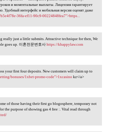
 игроков и моментальные выплаты. Лицензия гарантирует
но. Удобный интерфейс и мобильная версия оценят даже
/b5e4f78e-36fa-ef11-90c9-00224848fea7">https...
really just a little submits. Attractive technique for then, We
wn whole goes up. 이혼전문변호사
https://khappylaw.com
s your first four deposits. New customers will claim up to
betting/bonuses/1xbet-promo-code">1xcasino
kz</a>
some of those having their first go blogosphere, temporary not
r the purpose of showing gas 4 free :. Vital read through
ited/