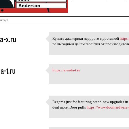
urząd
a-x.ru
Купить дженерики недорого с доставкой
https:
Купить дженерики недорого с
по выгодным ценам гарантия от производител
5
a-t.ru
https://arenda-t.ru
https://arenda-t.ru
5
Regards just for featuring brand-new upgrades in 
Regards just for featuring
deal more. Door pulls
https://www.doorhardware.
5