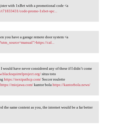
register with 1xBet with a promotional code <a
m/t71833431/code-promo-1xbet-spc...
when you have a garage remote door system <a
?utm_source=manual">https://cal...
. I would have never considered any of these if I didn’t come
w.blacksquirrelproject.org/
situs toto
ing
https://nextpathcp.com/
Soccer roulette
n
https://miojawa.com/
kantor bola
https://kantorbola.news/
red the same content as you, the internet would be a far better