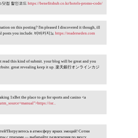
스닷컴 할인코드
https://benefitshub.co.kr/hotels-promo-code/
ation on this posting? I'm pleased I discovered it though, ill
ional posts you include. 비바카지노
https://readerseden.com
t read this kind of submit. your blog will be great and you
our website. great revealing keep it up. 楽天銀行オンラインカジ
making 1xBet the place to go for sports and casino <a
utm_source=manual">https://isr...
тей!Погрузитесь в атмосферу ярких эмоций! Сотни
иры с призами — выбирайте развлечения по вкусу.