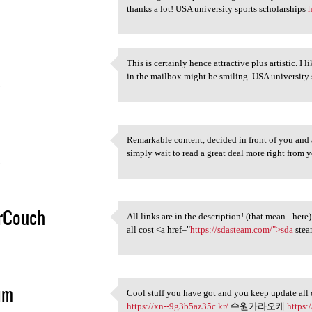
5
thanks a lot! USA university sports scholarships
h
This is certainly hence attractive plus artistic.
This is certainly hence
in the mailbox might be smiling. USA university 
5
Remarkable content, decided in front of you and
Remarkable content, decided
simply wait to read a great deal more right from
5
orCouch
All links are in the description! (that mean - he
All links are in the
all cost <a href="
https://sdasteam.com/">sda
stea
5
im
Cool stuff you have got and you keep update all 
Cool stuff you have got and
https://xn--9g3b5az35c.kr/
수원가라오케
https: