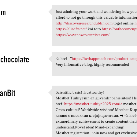
im
Just admiring your work and wondering how you ma
Just admiring your work and
afford to not go through this valuable informatio
5
http://discoverresearchdublin.com
togel online
h
https://alisofts.net/
koi toto
https://onthecomeup
https://www.noweverartists.com/
chocolate
<a href =”
https://herbapproach.com/product-cate
<a href =”https:/
Very informative blog, highly recommended
5
anBit
Scientific basis! Trustworthy!
Scientific basis! Trustworthy
Mostbet Türkiye'nin en güvenilir bahis sitesi! H
5
href=
https://mostbet-turkiye2025.com/>
mostbet 
Cross-cultural! Worldwide wisdom! Mostbet Кы
казино с высокими коэффициентами. ➡️ <a href
extraordinary achievement to create content that
understand.Novel idea! Mind-expanding!
Mostbet registration - join now and get exclusive