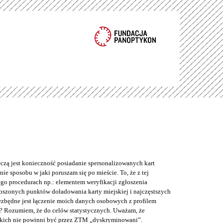
eczą jest konieczność posiadanie spersonalizowanych kart
ie sposobu w jaki poruszam się po mieście. To, że z tej
o procedurach np.: elementem weryfikacji zgłoszenia
łoszonych punktów doładowania karty miejskiej i najczęstszych
iezbędne jest łączenie moich danych osobowych z profilem
? Rozumiem, że do celów statystycznych. Uważam, że
kich nie powinni być przez ZTM „dyskryminowani”.