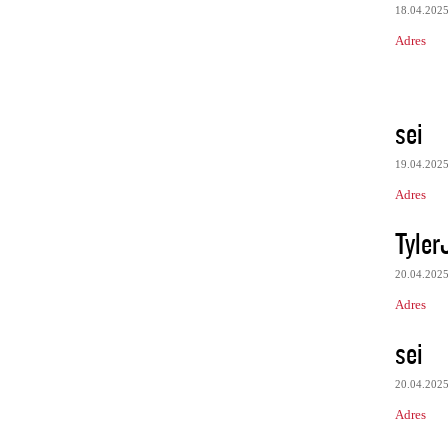
18.04.202
Adres
sei
19.04.202
Adres
Tyler
20.04.202
Adres
sei
20.04.202
Adres