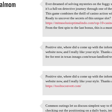
yalmom
Ever dreamed of solving mysteries on the foggy st
Ever dreamed of solving
it’s a full-on detective journey through one of the
5
This game combines the thrill of casino action wi
Ready to uncover the secrets of this unique slot?
https://mitrasolusioptimalindo.com/top-10-casino
From the first spin to the last bonus, this is a m
Positive site, where did u come up with the inform
Positive site, where did u
website now, and I really like your style. Thank
5
fee for rent in texas innago.com/texas-landlord-t
Positive site, where did u come up with the inform
Positive site, where did u
website now, and I really like your style. Thanks
5
https://tooltoconvert.com/
Common outings let us discuss simplest way to tha
Common outings let us discuss
checking out the positioning on a daily basis, int