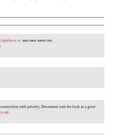
//apteka-x.ru/
высокое качество
я
connection with priority, Document wait for look at a great
co.uk/