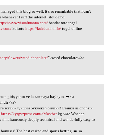
naged this blog so well. It’s so remarkable that I can't
n whenever I surf the internet! slot demo
ttps://www.visualmanna.com/
bandar toto togel
tv.com/
koitoto
https://kokdemir.info/
togel online
gory/flowers/weed-chocolate/
”>weed chocolate</a>
emen giriş yapın ve kazanmaya başlayın. ➡️ <a
indir </a>
ргызстан - лучший букмекер онлайн! Ставки на спорт и
=
https://kyrgyzpress.com/>Mostbet
kg </a> What an
's simultaneously deeply technical and wonderfully easy to
 bonuses! The best casino and sports betting. ➡️ <a