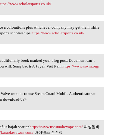
ttps://www.scholarsports.co.uk/
 I like a colorations plus whichever company may get them while
sports scholarships
https://www.scholarsports.co.uk/
 additionally book marked your blog post. Document can’t
 you will. Sòng bạc trực tuyến Việt Nam
https://wwwvswin.org/
re) Valve want us to use Steam Guard Mobile Authenticator at
m download</a>
of us.bajak scatter
https://www.usasmokevape.com/
여성알바
//karaokesuwon.com/
바이낸스 수수료