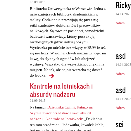
Rick
08.09.2015
Biblioteka Uniwersytecka w Warszawie. Jedna z
najważniejszych bibliotek akademickich w
14.04.202
stolicy. Codziennie przewijają się przez nią
Adres
setki studentów, doktorantów i pracowników
naukowych. Są również pasjonaci, samodzielni
badacze i warszawiacy, którzy poszukują
niedostępnych gdzie indziej pozycji.
Wycieczka po mieście bez wizyty w BUW-ie też
asd
się nie liczy. W wolnej chwili można tu pójść na
kawę, do słynnych ogrodów lub obejrzeć
wystawę. Wszystko dla wszystkich, od ręki i na
14.04.202
miejscu. No tak, ale najpierw trzeba się dostać
Adres
do środka.
Kontrole na lotniskach i
asd
absurdy nadzoru
14.04.202
01.09.2015
Na łamach
Dziennika Opinii, Katarzyna
Adres
Szymielewicz przedstawia swój absurd
nadzoru – kontrole na lotniskach
: „Dokładnie
sei
ten sam przedmiot – ładowarka, kawałek kabla,
but na podwyższonej podeszwie, pasek,