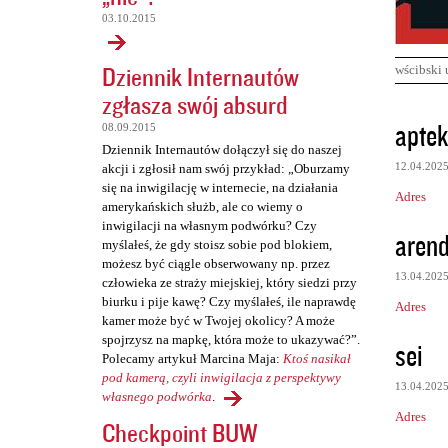
03.10.2015
Dziennik Internautów
wścibski 
zgłasza swój absurd
K
aptek
08.09.2015
o
Dziennik Internautów dołączył się do naszej
12.04.202
akcji i zgłosił nam swój przykład: „Oburzamy
m
się na inwigilację w internecie, na działania
Adres
e
amerykańskich służb, ale co wiemy o
inwigilacji na własnym podwórku? Czy
n
arend
myślałeś, że gdy stoisz sobie pod blokiem,
t
możesz być ciągle obserwowany np. przez
13.04.202
człowieka ze straży miejskiej, który siedzi przy
a
biurku i pije kawę? Czy myślałeś, ile naprawdę
Adres
r
kamer może być w Twojej okolicy? A może
z
spojrzysz na mapkę, która może to ukazywać?”.
sei
Polecamy artykuł Marcina Maja:
Ktoś nasikał
e
pod kamerą, czyli inwigilacja z perspektywy
13.04.202
własnego podwórka
.
Adres
Checkpoint BUW