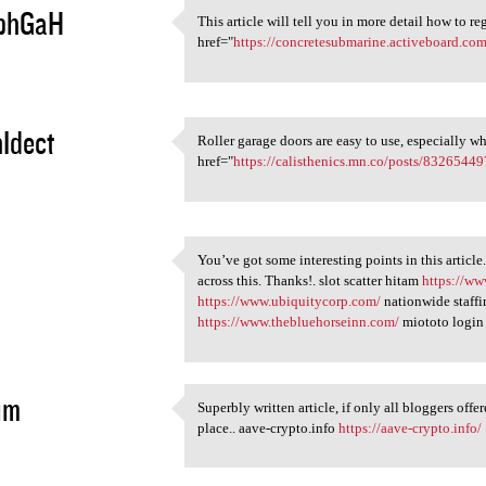
phGaH
This article will tell you in more detail how to 
This article will tell you in
href="
https://concretesubmarine.activeboard.co
5
Idect
Roller garage doors are easy to use, especially 
Roller garage doors are easy
href="
https://calisthenics.mn.co/posts/83265449
5
You’ve got some interesting points in this article
You’ve got some interesting
across this. Thanks!. slot scatter hitam
https://ww
5
https://www.ubiquitycorp.com/
nationwide staff
https://www.thebluehorseinn.com/
miototo logi
im
Superbly written article, if only all bloggers offe
Superbly written article, if
place.. aave-crypto.info
https://aave-crypto.info/
5