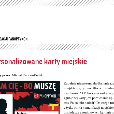
Przejdź
do
treści
DACJI PANOPTYKON
sonalizowane karty miejskie
5
y przez:
Michał Rączka-Dudek
Zupełnie niezrozumiałą dla mnie rz
miejskich, gdyż umożliwia to śledzen
możliwość ZTM korzysta widać w jeg
zgubionej karty jest porównanie zg
tras. Po co taki nadzór? Do czego n
użytkownika komunikacji miejskiej
posiadacze anonimowych kart miejs