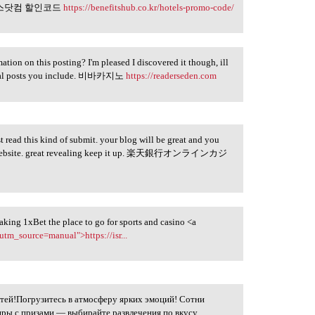
스닷컴 할인코드
https://benefitshub.co.kr/hotels-promo-code/
ation on this posting? I'm pleased I discovered it though, ill
ional posts you include. 비바카지노
https://readerseden.com
t read this kind of submit. your blog will be great and you
our website. great revealing keep it up. 楽天銀行オンラインカジ
making 1xBet the place to go for sports and casino <a
utm_source=manual">https://isr...
тей!Погрузитесь в атмосферу ярких эмоций! Сотни
иры с призами — выбирайте развлечения по вкусу.