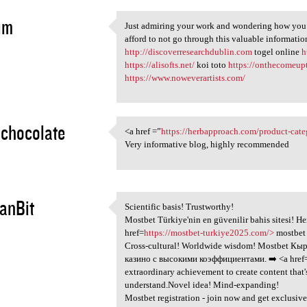
im
Just admiring your work and wondering how you ma
Just admiring your work and
afford to not go through this valuable informatio
5
http://discoverresearchdublin.com
togel online
h
https://alisofts.net/
koi toto
https://onthecomeup
https://www.noweverartists.com/
chocolate
<a href =”
https://herbapproach.com/product-cate
<a href =”https:/
Very informative blog, highly recommended
5
anBit
Scientific basis! Trustworthy!
Scientific basis! Trustworthy
Mostbet Türkiye'nin en güvenilir bahis sitesi! H
5
href=
https://mostbet-turkiye2025.com/>
mostbet 
Cross-cultural! Worldwide wisdom! Mostbet Кы
казино с высокими коэффициентами. ➡️ <a href
extraordinary achievement to create content that
understand.Novel idea! Mind-expanding!
Mostbet registration - join now and get exclusive