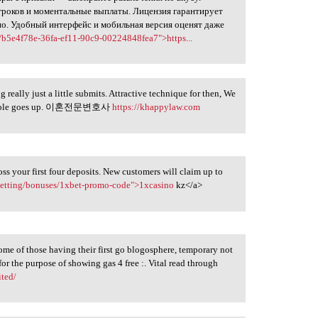
 игроков и моментальные выплаты. Лицензия гарантирует
но. Удобный интерфейс и мобильная версия оценят даже
/b5e4f78e-36fa-ef11-90c9-00224848fea7">https...
really just a little submits. Attractive technique for then, We
wn whole goes up. 이혼전문변호사
https://khappylaw.com
s your first four deposits. New customers will claim up to
betting/bonuses/1xbet-promo-code">1xcasino
kz</a>
some of those having their first go blogosphere, temporary not
r the purpose of showing gas 4 free :. Vital read through
ited/