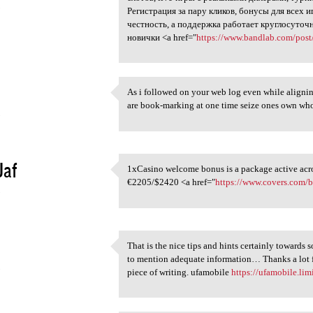
5
Регистрация за пару кликов, бонусы для всех
честность, а поддержка работает круглосуточ
новички <a href="
https://www.bandlab.com/post
As i followed on your web log even while aligning 
As i followed on your web log
are book-marking at one time seize ones o
5
Jaf
1xCasino welcome bonus is a package active acros
1xCasino welcome bonus is a
€2205/$2420 <a href="
https://www.covers.com/
5
That is the nice tips and hints certainly towards 
That is the nice tips and
to mention adequate information… Thanks a lot fo
5
piece of writing. ufamobile
https://ufamobile.lim