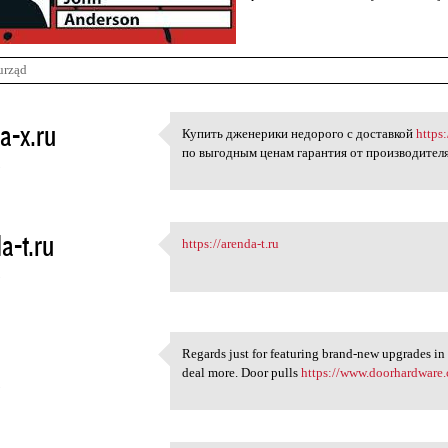
urząd
a-x.ru
Купить дженерики недорого с доставкой
https:
Купить дженерики недорого с
по выгодным ценам гарантия от производител
5
a-t.ru
https://arenda-t.ru
https://arenda-t.ru
5
Regards just for featuring brand-new upgrades in 
Regards just for featuring
deal more. Door pulls
https://www.doorhardware.
5