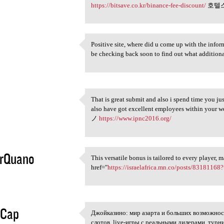
5
https://bitsave.co.kr/binance-fee-discount/
호텔
Positive site, where did u come up with the inform
Positive site, where did u
be checking back soon to find out what addit
5
That is great submit and also i spend time you jus
That is great submit and also
also have got excellent employees within y
5
ノ
https://www.ipnc2016.org/
urQuano
This versatile bonus is tailored to every player, 
This versatile bonus is
href="
https://israelafrica.mn.co/posts/83181168?
5
eCap
Джойказино: мир азарта и больших возможнос
Джойказино: мир азарта и
слотов, live-игры с реальными дилерами, турн