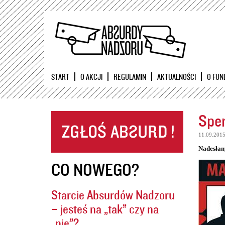
START
O AKCJI
REGULAMIN
AKTUALNOŚCI
O FUN
Sper
11.09.201
Nadesłan
CO NOWEGO?
Starcie Absurdów Nadzoru
– jesteś na „tak” czy na
„nie”?