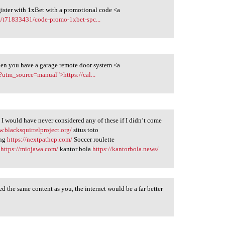
register with 1xBet with a promotional code <a
m/t71833431/code-promo-1xbet-spc...
when you have a garage remote door system <a
?utm_source=manual">https://cal...
. I would have never considered any of these if I didn’t come
w.blacksquirrelproject.org/
situs toto
ing
https://nextpathcp.com/
Soccer roulette
n
https://miojawa.com/
kantor bola
https://kantorbola.news/
red the same content as you, the internet would be a far better