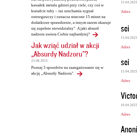
15.04.202
kawałek metalu gdzieś przy ciele, czy coś w
kształcie tuby – raz uruchamia sygnał
Adres
ostrzegawczy i oznacza stracone 15 minut na
dodatkowe sprawdzenie, a innym razem okazuje
sei
się zupełnie niewidzialny”. A jaki absurd
nadzoru uwiera Ciebie najbardziej?
15.04.202
Jak wziąć udział w akcji
Adres
„Absurdy Nadzoru"?
sei
25.08.2015
Poznaj 5 sposobów na zaangażowanie się w
15.04.202
akcję „Absurdy Nadzoru".
Adres
Vict
16.04.202
Adres
Anon