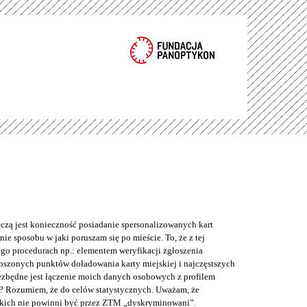
eczą jest konieczność posiadanie spersonalizowanych kart
ie sposobu w jaki poruszam się po mieście. To, że z tej
o procedurach np.: elementem weryfikacji zgłoszenia
łoszonych punktów doładowania karty miejskiej i najczęstszych
iezbędne jest łączenie moich danych osobowych z profilem
? Rozumiem, że do celów statystycznych. Uważam, że
kich nie powinni być przez ZTM „dyskryminowani”.