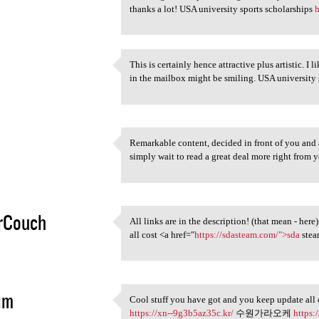
5
thanks a lot! USA university sports scholarships
h
This is certainly hence attractive plus artistic.
This is certainly hence
in the mailbox might be smiling. USA university 
5
Remarkable content, decided in front of you and
Remarkable content, decided
simply wait to read a great deal more right from
5
orCouch
All links are in the description! (that mean - he
All links are in the
all cost <a href="
https://sdasteam.com/">sda
stea
5
im
Cool stuff you have got and you keep update all 
Cool stuff you have got and
https://xn--9g3b5az35c.kr/
수원가라오케
https: