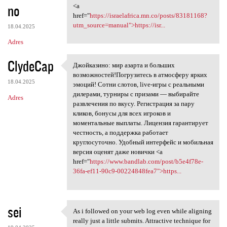
no
<a
href="
https://israelafrica.mn.co/posts/83181168?
utm_source=manual">https://isr...
18.04.2025
Adres
ClydeCap
Джойказино: мир азарта и больших
Джойказино: мир азарта и
возможностей!Погрузитесь в атмосферу ярких
18.04.2025
эмоций! Сотни слотов, live-игры с реальными
дилерами, турниры с призами — выбирайте
Adres
развлечения по вкусу. Регистрация за пару
кликов, бонусы для всех игроков и
моментальные выплаты. Лицензия гарантирует
честность, а поддержка работает
круглосуточно. Удобный интерфейс и мобильная
версия оценят даже новички <a
href="
https://www.bandlab.com/post/b5e4f78e-
36fa-ef11-90c9-00224848fea7">https...
sei
As i followed on your web log even while aligning
As i followed on your web log
really just a little submits. Attractive technique for