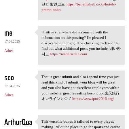
닷컴 할인코드
https://benefitshub.co.kr/hotels-
promo-code/
me
Positive site, where did u come up with the
Positive site, where did u
information on this posting? I'm pleased I
17.04.2025
discovered it though, ill be checking back soon to
find out what additional posts you include. 비바카
Adres
지노
https://readerseden.com
seo
That is great submit and also i spend time you just
That is great submit and also
read this kind of submit. your blog will be great
17.04.2025
and you also have got excellent employees within
your website. great revealing keep it up. 楽天銀行
Adres
オンラインカジノ
https://www.ipnc2016.org/
ArthurQua
This versatile bonus is tailored to every player,
This versatile bonus is
making 1xBet the place to go for sports and casino