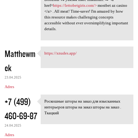
href=
https://lettobetgiris.com/>
mostbet az casino
</a> . All meat! Time-saver! I'm amazed by how
this resource makes challenging concepts
accessible without ever oversimplifying important
details.
Matthewm
https://xnudes.app/
https://xnudes.app/
ek
23.04.2025
Adres
+7 (499)
Роскошные шторы на заказ для изысканных
Роскошные шторы на заказ для
интерьеров шторы на заказ шторы на заказ .
460-69-87
Ткацкий
24.04.2025
Adres