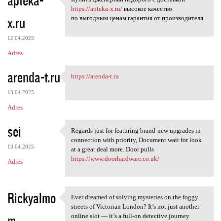
apteka-
Купить дженерики недорого с
o
https://apteka-x.ru/
высокое качество
x.ru
m
по выгодным ценам гарантия от производителя
e
12.04.2025
n
Adres
t
arenda-t.ru
a
https://arenda-t.ru
https://arenda-t.ru
r
13.04.2025
z
Adres
e
sei
Regards just for featuring brand-new upgrades in
Regards just for featuring
connection with priority, Document wait for look
13.04.2025
at a great deal more. Door pulls
https://www.doorhardware.co.uk/
Adres
Rickyalmo
Ever dreamed of solving mysteries on the foggy
Ever dreamed of solving
streets of Victorian London? It’s not just another
m
online slot — it’s a full-on detective journey