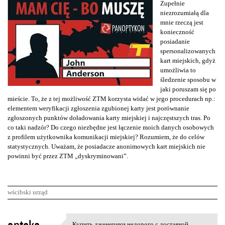
Zupełnie
niezrozumiałą dla
mnie rzeczą jest
konieczność
posiadanie
spersonalizowanych
kart miejskich, gdyż
umożliwia to
śledzenie sposobu w
jaki poruszam się po
mieście. To, że z tej możliwość ZTM korzysta widać w jego procedurach np.:
elementem weryfikacji zgłoszenia zgubionej karty jest porównanie
zgłoszonych punktów doładowania karty miejskiej i najczęstszych tras. Po
co taki nadzór? Do czego niezbędne jest łączenie moich danych osobowych
z profilem użytkownika komunikacji miejskiej? Rozumiem, że do celów
statystycznych. Uważam, że posiadacze anonimowych kart miejskich nie
powinni być przez ZTM „dyskryminowani”.
wścibski urząd
K
Купить дженерики недорого с доставкой