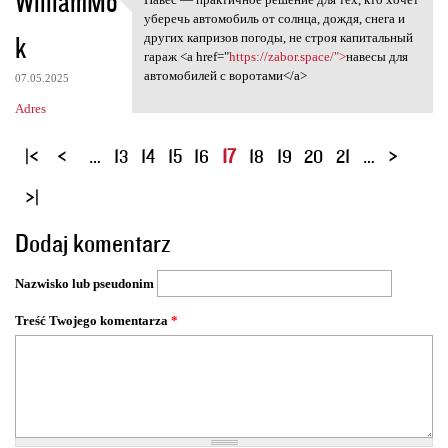
WilliamMo
Навес — практичное решение
уберечь автомобиль от солнца, дождя, снега и
k
других капризов погоды, не строя капитальный
гараж <a href="
https://zabor.space/">
навесы для
автомобилей с воротами</a>
07.05.2025
Adres
S
…
13
14
15
16
17
18
19
20
21
…
t
r
o
Dodaj komentarz
n
y
Nazwisko lub pseudonim
Treść Twojego komentarza
*