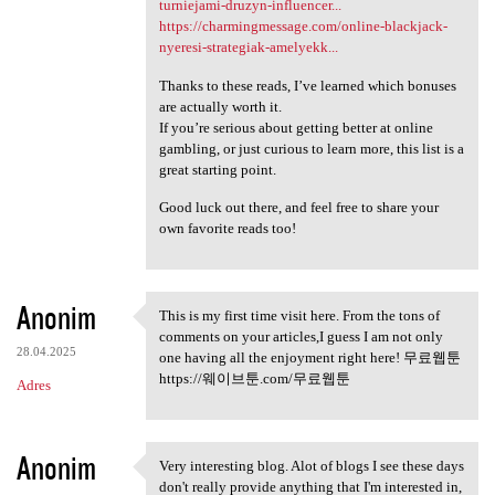
turniejami-druzyn-influencer...
https://charmingmessage.com/online-blackjack-
nyeresi-strategiak-amelyekk...
Thanks to these reads, I’ve learned which bonuses
are actually worth it.
If you’re serious about getting better at online
gambling, or just curious to learn more, this list is a
great starting point.
Good luck out there, and feel free to share your
own favorite reads too!
Anonim
This is my first time visit here. From the tons of
This is my first time visit
comments on your articles,I guess I am not only
28.04.2025
one having all the enjoyment right here! 무료웹툰
https://웨이브툰.com/무료웹툰
Adres
Anonim
Very interesting blog. Alot of blogs I see these days
Very interesting blog. Alot
don't really provide anything that I'm interested in,