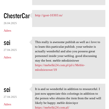
ChesterCar
http://gost-10303.ru/
http://gost-10303.ru/
26.04.2025
Adres
sei
This really is awesome publish as well as i love to
This really is awesome
to learn this particular publish. your website is
27.04.2025
actually wonderful and also you possess great
personnel inside your weblog. good discussing
Adres
stay the best. meble młodzieżowe
https://mebelki24.com.pl/pl/c/Meble-
mlodziezowe/19
sei
It is and so wonderful in addition to resourceful. I
It is and so wonderful in
just now appreciate this colorings in addition to
27.04.2025
the person who obtains the item from the send will
likely be happy. meble dziecięce
Adres
https://mebelki24.com.pl/