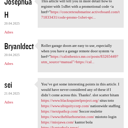
JosephGa
This article will tell you in more detail how to
This article will tell you in
register with 1xBet with a promotional code <a
H
href="
https://concretesubmarine.activeboard.com/t
71833431/code-promo-1xbet-spc...
20.04.2025
Adres
BryanIdect
Roller garage doors are easy to use, especially
Roller garage doors are easy
when you have a garage remote door system <a
20.04.2025
href="
https://calisthenics.mn.co/posts/83265449?
utm_source=manual">https://cal...
Adres
sei
You’ve got some interesting points in this article. I
You’ve got some interesting
would have never considered any of these if I
21.04.2025
didn’t come across this. Thanks!. slot scatter hitam
https://www.blacksquirrelproject.org/
situs toto
Adres
https://www.ubiquitycorp.com/
nationwide staffing
https://nextpathcp.com/
Soccer roulette
https://www.thebluehorseinn.com/
miototo login
https://miojawa.com/
kantor bola
https://kantorbola.news/