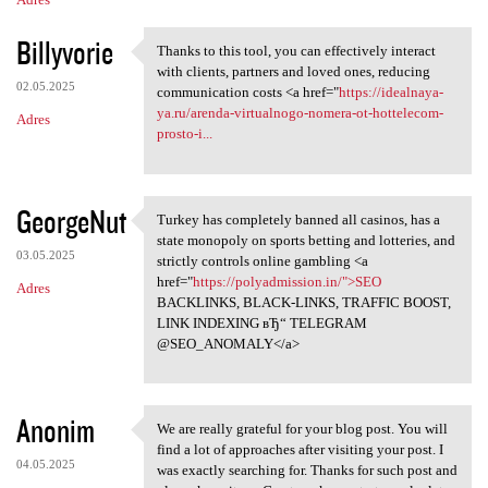
Billyvorie
Thanks to this tool, you can effectively interact
Thanks to this tool, you can
with clients, partners and loved ones, reducing
02.05.2025
communication costs <a href="
https://idealnaya-
ya.ru/arenda-virtualnogo-nomera-ot-hottelecom-
Adres
prosto-i...
GeorgeNut
Turkey has completely banned all casinos, has a
Turkey has completely banned
state monopoly on sports betting and lotteries, and
03.05.2025
strictly controls online gambling <a
href="
https://polyadmission.in/">SEO
Adres
BACKLINKS, BLACK-LINKS, TRAFFIC BOOST,
LINK INDEXING вЂ“ TELEGRAM
@SEO_ANOMALY</a>
Anonim
We are really grateful for your blog post. You will
We are really grateful for
find a lot of approaches after visiting your post. I
04.05.2025
was exactly searching for. Thanks for such post and