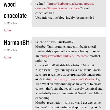
weed
<a href =”
https://herbapproach.com/product-
<a href =”https:/
category/flowers/weed-chocolate/
”>weed
chocolate
chocolate</a>
Very informative blog, highly recommended
23.04.2025
Adres
NormanBit
Scientific basis! Trustworthy!
Scientific basis! Trustworthy
Mostbet Türkiye'nin en güvenilir bahis sitesi!
23.04.2025
Hemen giriş yapın ve kazanmaya başlayın. ➡️ <a
href=
https://mostbet-turkiye2025.com/>
mostbet
Adres
indir </a>
Cross-cultural! Worldwide wisdom! Mostbet
Кыргызстан - лучший букмекер онлайн! Ставки
на спорт и казино с высокими коэффициентами.
➡️ <a href=
https://kyrgyzpress.com/>Mostbet
kg
</a> What an extraordinary achievement to create
content that's simultaneously deeply technical and
wonderfully easy to understand.Novel idea! Mind-
expanding!
Mostbet registration - join now and get exclusive
bonuses! The best casino and sports betting. ➡️ <a