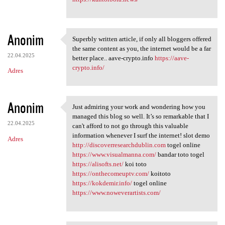
Anonim
Superbly written article, if only all bloggers offered
Superbly written article, if
the same content as you, the internet would be a far
22.04.2025
better place.. aave-crypto.info
https://aave-
crypto.info/
Adres
Anonim
Just admiring your work and wondering how you
Just admiring your work and
managed this blog so well. It’s so remarkable that I
22.04.2025
can't afford to not go through this valuable
information whenever I surf the internet! slot demo
Adres
http://discoverresearchdublin.com
togel online
https://www.visualmanna.com/
bandar toto togel
https://alisofts.net/
koi toto
https://onthecomeuptv.com/
koitoto
https://kokdemir.info/
togel online
https://www.noweverartists.com/