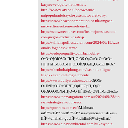
kasynowe-oparte-na-mecha...
http://www.y-atv.co.il/porownanie-
najpopularniejszych-systemow-ruletkowy...
https://www.beaconcorporation.co.uk/omgaan-
met-verliesreeksen-en-de-invl...
https://showmecourses.com/los-mejores-casinos-
con-juegos-exclusivos-de-p...
https://villanapolirestaurant.com/2024/06/19/szez
onalis-fogadasok-strate...
https://redeproquality.com.br/mobile-
ОєО±О¶ОЇОЅОї-ПѓП„О·ОЅ-ОµО»О»О¬ОґО±-
ПЂПЋП‚-ОЅО±-ПЂО±ОЇО¶ОµП„Оµ-ОµПЌОє/
https://thenhohaiphong.com/casino-en-ligne-
fr/gokkasten-met-rpg-elemente...
https://www.bullystvshows.com/
ОїО№-
О±ПѓП†О±О»О­ПѓП„ОµПЃОµП‚-ОјО­
ОёОїОґОїО№-ПЂО»О·ПЃП‰ОјО®П‚-ОіО№О±/
https://www.themangofarm.com.au/2024/09/28/tip
s-en-strategieen-voor-succ...
https://portrans.com.ec/i
М‡dman-
mЙ™rclЙ™rindЙ™-Й™sas-oyuncu-statistikasi-
ilЙ™-analizin-guclЙ™ndirilmЙ™si-yollari/
https://www.biosysambiental.com.br/kasyna-z-