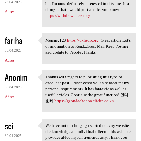
28.04.2025
but I'm most definately interested in this one. Just
thought that I would post and let you know.
Adres
https://withdrawmiers.org/
fariha
Menang123
https://ukhsdp.org/
Great article Lot's
Menang123 https://ukhsdp.org/
of information to Read...Great Man Keep Posting
30.04.2025
and update to People..Thanks
Adres
Anonim
Thanks with regard to publishing this type of
Thanks with regard to
excellent post! I discovered your site ideal for my
30.04.2025
personal requirements. It has fantastic as well as
useful articles. Continue the great function! 건대
Adres
호빠
https://geondaehoppa.clickn.co.kr/
sei
We have not too long ago started out any website,
We have not too long ago
the knowledge an individual offer on this web site
30.04.2025
provides aided myself tremendously. Thank you