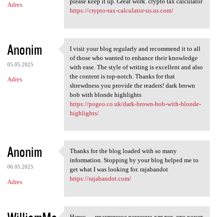
please keep it up. Great work. crypto tax calculator
Adres
https://crypto-tax-calculator-us.us.com/
Anonim
I visit your blog regularly and recommend it to all
I visit your blog regularly
of those who wanted to enhance their knowledge
05.05.2025
with ease. The style of writing is excellent and also
the content is top-notch. Thanks for that
Adres
shrewdness you provide the readers! dark brown
bob with blonde highlights
https://pogeo.co.uk/dark-brown-bob-with-blonde-
highlights/
Anonim
Thanks for the blog loaded with so many
Thanks for the blog loaded
information. Stopping by your blog helped me to
06.05.2025
get what I was looking for. rajabandot
https://rajabandot.com/
Adres
Навес — практичное решение для тех, кто хочет