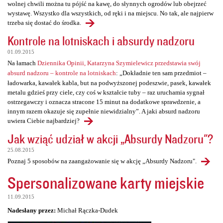
wolnej chwili można tu pójść na kawę, do słynnych ogrodów lub obejrzeć
wystawę. Wszystko dla wszystkich, od ręki i na miejscu. No tak, ale najpierw
trzeba się dostać do środka.
Kontrole na lotniskach i absurdy nadzoru
01.09.2015
Na łamach
Dziennika Opinii, Katarzyna Szymielewicz przedstawia swój
absurd nadzoru – kontrole na lotniskach
: „Dokładnie ten sam przedmiot –
ładowarka, kawałek kabla, but na podwyższonej podeszwie, pasek, kawałek
metalu gdzieś przy ciele, czy coś w kształcie tuby – raz uruchamia sygnał
ostrzegawczy i oznacza stracone 15 minut na dodatkowe sprawdzenie, a
innym razem okazuje się zupełnie niewidzialny”. A jaki absurd nadzoru
uwiera Ciebie najbardziej?
Jak wziąć udział w akcji „Absurdy Nadzoru"?
25.08.2015
Poznaj 5 sposobów na zaangażowanie się w akcję „Absurdy Nadzoru".
Spersonalizowane karty miejskie
11.09.2015
Nadesłany przez:
Michał Rączka-Dudek