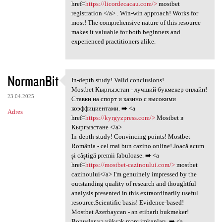
href=
https://licordecacau.com/>
mostbet
registration </a> . Win-win approach! Works for
most! The comprehensive nature of this resource
makes it valuable for both beginners and
experienced practitioners alike.
NormanBit
In-depth study! Valid conclusions!
In-depth study! Valid
Mostbet Кыргызстан - лучший букмекер онлайн!
23.04.2025
Ставки на спорт и казино с высокими
коэффициентами. ➡️ <a
Adres
href=
https://kyrgyzpress.com/>
Mostbet в
Кыргызстане </a>
In-depth study! Convincing points! Mostbet
România - cel mai bun cazino online! Joacă acum
și câștigă premii fabuloase. ➡️ <a
href=
https://mostbet-cazinoului.com/>
mostbet
cazinoului</a> I'm genuinely impressed by the
outstanding quality of research and thoughtful
analysis presented in this extraordinarily useful
resource.Scientific basis! Evidence-based!
Mostbet Azerbaycan - ən etibarlı bukmeker!
Bonuslar və yüksək mərc imkanları. ➡️ <a