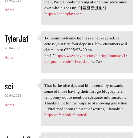
19.04.2025
then, We are book-marking at one time seize ones
own whole goes up. 이혼전문변호사
Adres
https://khappylaw.com
TylerJaf
1xCasino welcome bonus is a package active
1xCasino welcome bonus is a
across your first four deposits. New customers will
20.04.2025
claim up to €2205/$2420 <a
href="
https://www.covers.com/betting/bonuses/1x
Adres
bet-promo-code">1xcasino
kz</a>
sei
That is the nice tips and hints certainly towards
That is the nice tips and
some of those having their first go blogosphere,
20.04.2025
temporary not to mention adequate information…
Thanks a lot for the purpose of showing gas 4 free
Adres
:. Vital read through piece of writing. ufamobile
https://ufamobile.limited/