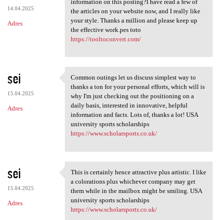
information on this posting?I have read a few of
14.04.2025
the articles on your website now, and I really like
your style. Thanks a million and please keep up
Adres
the effective work.pes toto
https://tooltoconvert.com/
sei
Common outings let us discuss simplest way to
Common outings let us discuss
thanks a ton for your personal efforts, which will is
15.04.2025
why I'm just checking out the positioning on a
daily basis, interested in innovative, helpful
Adres
information and facts. Lots of, thanks a lot! USA
university sports scholarships
https://www.scholarsports.co.uk/
sei
This is certainly hence attractive plus artistic. I like
This is certainly hence
a colorations plus whichever company may get
15.04.2025
them while in the mailbox might be smiling. USA
university sports scholarships
Adres
https://www.scholarsports.co.uk/