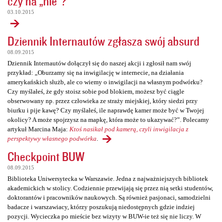
czy na „nie”?
03.10.2015
Dziennik Internautów zgłasza swój absurd
08.09.2015
Dziennik Internautów dołączył się do naszej akcji i zgłosił nam swój
przykład: „Oburzamy się na inwigilację w internecie, na działania
amerykańskich służb, ale co wiemy o inwigilacji na własnym podwórku?
Czy myślałeś, że gdy stoisz sobie pod blokiem, możesz być ciągle
obserwowany np. przez człowieka ze straży miejskiej, który siedzi przy
biurku i pije kawę? Czy myślałeś, ile naprawdę kamer może być w Twojej
okolicy? A może spojrzysz na mapkę, która może to ukazywać?”. Polecamy
artykuł Marcina Maja:
Ktoś nasikał pod kamerą, czyli inwigilacja z
perspektywy własnego podwórka
.
Checkpoint BUW
08.09.2015
Biblioteka Uniwersytecka w Warszawie. Jedna z najważniejszych bibliotek
akademickich w stolicy. Codziennie przewijają się przez nią setki studentów,
doktorantów i pracowników naukowych. Są również pasjonaci, samodzielni
badacze i warszawiacy, którzy poszukują niedostępnych gdzie indziej
pozycji. Wycieczka po mieście bez wizyty w BUW-ie też się nie liczy. W