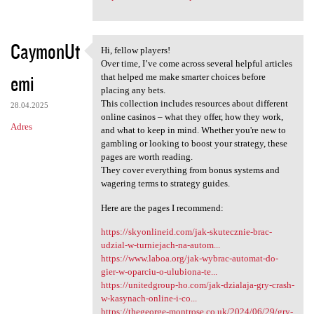
CaymonUt
Hi, fellow players!
Hi, fellow players!
Over time, I’ve come across several helpful articles
emi
that helped me make smarter choices before
placing any bets.
This collection includes resources about different
28.04.2025
online casinos – what they offer, how they work,
Adres
and what to keep in mind. Whether you're new to
gambling or looking to boost your strategy, these
pages are worth reading.
They cover everything from bonus systems and
wagering terms to strategy guides.
Here are the pages I recommend:
https://skyonlineid.com/jak-skutecznie-brac-
udzial-w-turniejach-na-autom...
https://www.laboa.org/jak-wybrac-automat-do-
gier-w-oparciu-o-ulubiona-te...
https://unitedgroup-ho.com/jak-dzialaja-gry-crash-
w-kasynach-online-i-co...
https://thegeorge-montrose.co.uk/2024/06/29/gry-