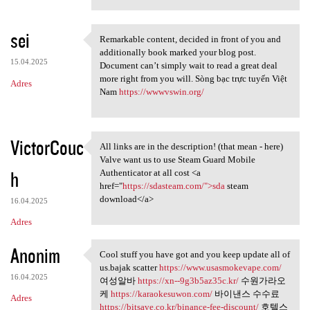
sei
Remarkable content, decided in front of you and
Remarkable content, decided
additionally book marked your blog post.
15.04.2025
Document can’t simply wait to read a great deal
more right from you will. Sòng bạc trực tuyến Việt
Adres
Nam
https://wwwvswin.org/
VictorCouc
All links are in the description! (that mean - here)
All links are in the
Valve want us to use Steam Guard Mobile
h
Authenticator at all cost <a
href="
https://sdasteam.com/">sda
steam
download</a>
16.04.2025
Adres
Anonim
Cool stuff you have got and you keep update all of
Cool stuff you have got and
us.bajak scatter
https://www.usasmokevape.com/
16.04.2025
여성알바
https://xn--9g3b5az35c.kr/
수원가라오
케
https://karaokesuwon.com/
바이낸스 수수료
Adres
https://bitsave.co.kr/binance-fee-discount/
호텔스