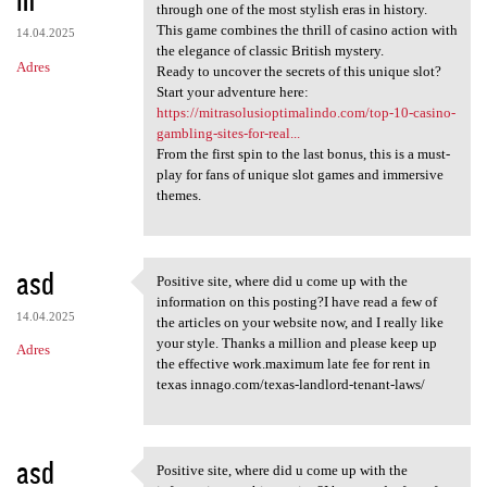
through one of the most stylish eras in history.
This game combines the thrill of casino action with
14.04.2025
the elegance of classic British mystery.
Adres
Ready to uncover the secrets of this unique slot?
Start your adventure here:
https://mitrasolusioptimalindo.com/top-10-casino-
gambling-sites-for-real...
From the first spin to the last bonus, this is a must-
play for fans of unique slot games and immersive
themes.
asd
Positive site, where did u come up with the
Positive site, where did u
information on this posting?I have read a few of
14.04.2025
the articles on your website now, and I really like
your style. Thanks a million and please keep up
Adres
the effective work.maximum late fee for rent in
texas innago.com/texas-landlord-tenant-laws/
asd
Positive site, where did u come up with the
Positive site, where did u