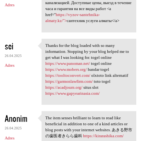
канализацией. Доступные цены, выезд в течение
Adres
часа и гарантия на все виды работ <a
href="
https://vyzov-santehnika-
almaty.kz/">
сантехник услуги алматы</a>
sei
Thanks for the blog loaded with so many
Thanks for the blog loaded
information. Stopping by your blog helped me to
26.04.2025
get what I was looking for. togel online
https://www.panoman.net/
togel online
Adres
https://www.mobers.org/
bandar togel
https://tooltoconvert.com/
olxtoto link alternatif
https://garmonlawfirm.com/
toto togel
https://acadjourn.org/
situs slot
https://www.gapyearinasia.com/
Anonim
The item senses brilliant to learn to read like
The item senses brilliant to
beneficial in addition to one of a kind articles or
26.04.2025
blog posts with your internet websites. あきる野市
の歯医者きらら歯科
https://kirarashika.com/
Adres