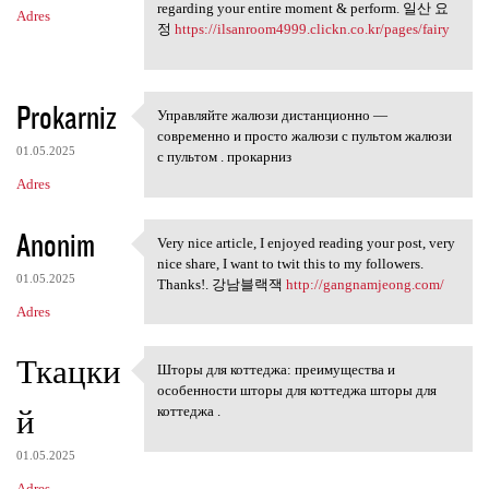
regarding your entire moment & perform. 일산 요
Adres
정
https://ilsanroom4999.clickn.co.kr/pages/fairy
Prokarniz
Управляйте жалюзи дистанционно —
Управляйте жалюзи
современно и просто жалюзи с пультом жалюзи
01.05.2025
с пультом . прокарниз
Adres
Anonim
Very nice article, I enjoyed reading your post, very
Very nice article, I enjoyed
nice share, I want to twit this to my followers.
01.05.2025
Thanks!. 강남블랙잭
http://gangnamjeong.com/
Adres
Ткацки
Шторы для коттеджа: преимущества и
Шторы для коттеджа:
особенности шторы для коттеджа шторы для
й
коттеджа .
01.05.2025
Adres