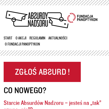
Przejdź
do
treści
START
O AKCJI
REGULAMIN
AKTUALNOŚCI
O FUNDACJI PANOPTYKON
CO NOWEGO?
Starcie Absurdów Nadzoru – jesteś na „tak”