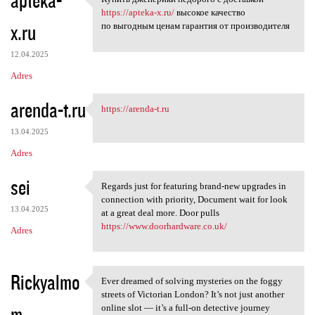
apteka-
Купить дженерики недорого с
o
https://apteka-x.ru/
высокое качество
x.ru
m
по выгодным ценам гарантия от производителя
e
12.04.2025
n
Adres
t
arenda-t.ru
a
https://arenda-t.ru
https://arenda-t.ru
r
13.04.2025
z
Adres
e
sei
Regards just for featuring brand-new upgrades in
Regards just for featuring
connection with priority, Document wait for look
13.04.2025
at a great deal more. Door pulls
https://www.doorhardware.co.uk/
Adres
Rickyalmo
Ever dreamed of solving mysteries on the foggy
Ever dreamed of solving
streets of Victorian London? It’s not just another
m
online slot — it’s a full-on detective journey