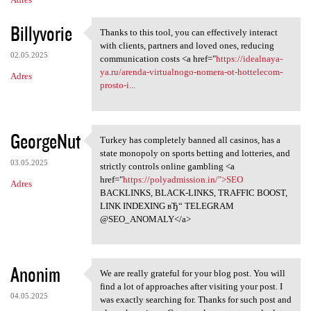
Billyvorie
Thanks to this tool, you can effectively interact
Thanks to this tool, you can
with clients, partners and loved ones, reducing
02.05.2025
communication costs <a href="
https://idealnaya-
ya.ru/arenda-virtualnogo-nomera-ot-hottelecom-
Adres
prosto-i...
GeorgeNut
Turkey has completely banned all casinos, has a
Turkey has completely banned
state monopoly on sports betting and lotteries, and
03.05.2025
strictly controls online gambling <a
href="
https://polyadmission.in/">SEO
Adres
BACKLINKS, BLACK-LINKS, TRAFFIC BOOST,
LINK INDEXING вЂ“ TELEGRAM
@SEO_ANOMALY</a>
Anonim
We are really grateful for your blog post. You will
We are really grateful for
find a lot of approaches after visiting your post. I
04.05.2025
was exactly searching for. Thanks for such post and