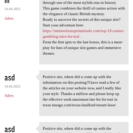
through one of the most stylish eras in history.
This game combines the thrill of casino action with
14.04.2025
the elegance of classic British mystery.
Adres
Ready to uncover the secrets of this unique slot?
Start your adventure here:
https://mitrasolusioptimalindo.com/top-10-casino-
gambling-sites-for-real...
From the first spin to the last bonus, this is a must-
play for fans of unique slot games and immersive
themes.
asd
Positive site, where did u come up with the
Positive site, where did u
information on this posting?I have read a few of
14.04.2025
the articles on your website now, and I really like
your style. Thanks a million and please keep up
Adres
the effective work.maximum late fee for rent in
texas innago.com/texas-landlord-tenant-laws/
asd
Positive site, where did u come up with the
Positive site, where did u