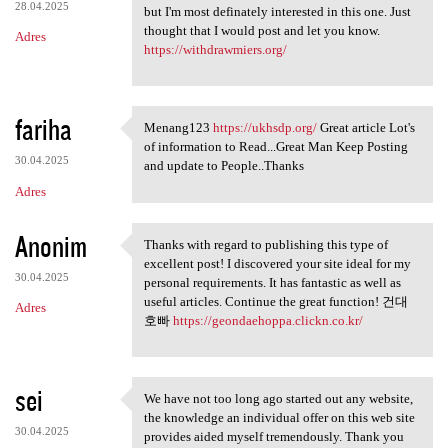
28.04.2025
but I'm most definately interested in this one. Just
thought that I would post and let you know.
Adres
https://withdrawmiers.org/
fariha
Menang123
https://ukhsdp.org/
Great article Lot's
Menang123 https://ukhsdp.org/
of information to Read...Great Man Keep Posting
30.04.2025
and update to People..Thanks
Adres
Anonim
Thanks with regard to publishing this type of
Thanks with regard to
excellent post! I discovered your site ideal for my
30.04.2025
personal requirements. It has fantastic as well as
useful articles. Continue the great function! 건대
Adres
호빠
https://geondaehoppa.clickn.co.kr/
sei
We have not too long ago started out any website,
We have not too long ago
the knowledge an individual offer on this web site
30.04.2025
provides aided myself tremendously. Thank you