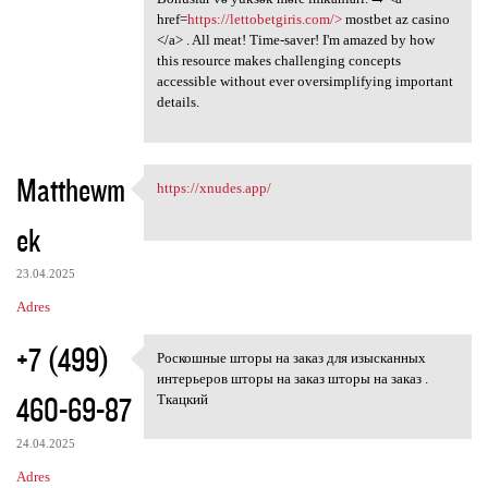
href=
https://lettobetgiris.com/>
mostbet az casino
</a> . All meat! Time-saver! I'm amazed by how
this resource makes challenging concepts
accessible without ever oversimplifying important
details.
Matthewm
https://xnudes.app/
https://xnudes.app/
ek
23.04.2025
Adres
+7 (499)
Роскошные шторы на заказ для изысканных
Роскошные шторы на заказ для
интерьеров шторы на заказ шторы на заказ .
460-69-87
Ткацкий
24.04.2025
Adres