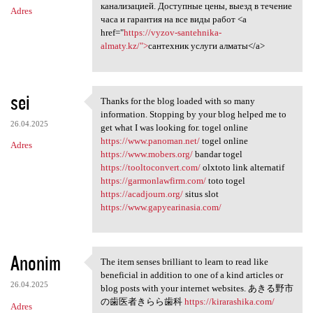
канализацией. Доступные цены, выезд в течение
Adres
часа и гарантия на все виды работ <a
href="
https://vyzov-santehnika-
almaty.kz/">
сантехник услуги алматы</a>
sei
Thanks for the blog loaded with so many
Thanks for the blog loaded
information. Stopping by your blog helped me to
26.04.2025
get what I was looking for. togel online
https://www.panoman.net/
togel online
Adres
https://www.mobers.org/
bandar togel
https://tooltoconvert.com/
olxtoto link alternatif
https://garmonlawfirm.com/
toto togel
https://acadjourn.org/
situs slot
https://www.gapyearinasia.com/
Anonim
The item senses brilliant to learn to read like
The item senses brilliant to
beneficial in addition to one of a kind articles or
26.04.2025
blog posts with your internet websites. あきる野市
の歯医者きらら歯科
https://kirarashika.com/
Adres