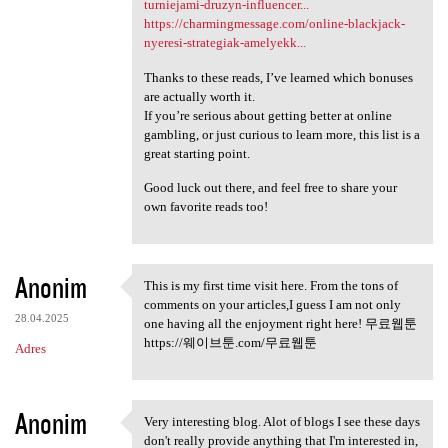
turniejami-druzyn-influencer...
https://charmingmessage.com/online-blackjack-
nyeresi-strategiak-amelyekk...
Thanks to these reads, I’ve learned which bonuses
are actually worth it.
If you’re serious about getting better at online
gambling, or just curious to learn more, this list is a
great starting point.
Good luck out there, and feel free to share your
own favorite reads too!
Anonim
This is my first time visit here. From the tons of
This is my first time visit
comments on your articles,I guess I am not only
28.04.2025
one having all the enjoyment right here! 무료웹툰
https://웨이브툰.com/무료웹툰
Adres
Anonim
Very interesting blog. Alot of blogs I see these days
Very interesting blog. Alot
don't really provide anything that I'm interested in,