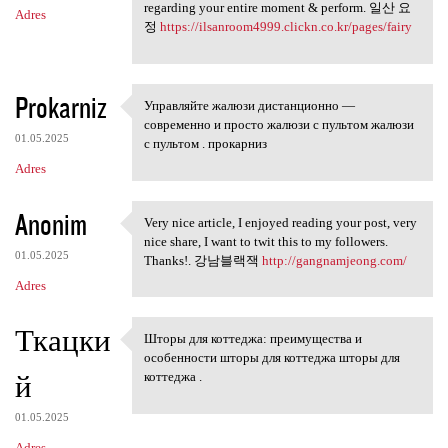
regarding your entire moment & perform. 일산 요
Adres
정
https://ilsanroom4999.clickn.co.kr/pages/fairy
Prokarniz
Управляйте жалюзи дистанционно —
Управляйте жалюзи
современно и просто жалюзи с пультом жалюзи
01.05.2025
с пультом . прокарниз
Adres
Anonim
Very nice article, I enjoyed reading your post, very
Very nice article, I enjoyed
nice share, I want to twit this to my followers.
01.05.2025
Thanks!. 강남블랙잭
http://gangnamjeong.com/
Adres
Ткацки
Шторы для коттеджа: преимущества и
Шторы для коттеджа:
особенности шторы для коттеджа шторы для
й
коттеджа .
01.05.2025
Adres