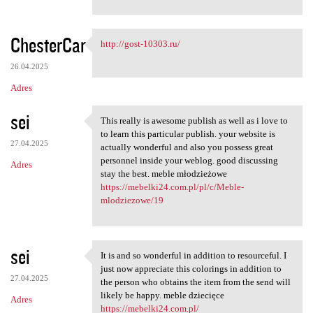
ChesterCar
http://gost-10303.ru/
http://gost-10303.ru/
26.04.2025
Adres
sei
This really is awesome publish as well as i love to
This really is awesome
to learn this particular publish. your website is
27.04.2025
actually wonderful and also you possess great
personnel inside your weblog. good discussing
Adres
stay the best. meble młodzieżowe
https://mebelki24.com.pl/pl/c/Meble-
mlodziezowe/19
sei
It is and so wonderful in addition to resourceful. I
It is and so wonderful in
just now appreciate this colorings in addition to
27.04.2025
the person who obtains the item from the send will
likely be happy. meble dziecięce
Adres
https://mebelki24.com.pl/