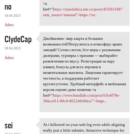
no
<a
href="
https://israelafrica.mn.co/posts/83181168?
utm_source=manual">https://isr...
18.04.2025
Adres
ClydeCap
Джойказино: мир азарта и больших
Джойказино: мир азарта и
возможностей!Погрузитесь в атмосферу ярких
18.04.2025
эмоций! Сотни слотов, live-игры с реальными
дилерами, турниры с призами — выбирайте
Adres
развлечения по вкусу. Регистрация за пару
кликов, бонусы для всех игроков и
моментальные выплаты. Лицензия гарантирует
честность, а поддержка работает
круглосуточно. Удобный интерфейс и мобильная
версия оценят даже новички <a
href="
https://www.bandlab.com/post/b5e4f78e-
36fa-ef11-90c9-00224848fea7">https...
sei
As i followed on your web log even while aligning
As i followed on your web log
really just a little submits. Attractive technique for