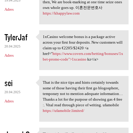
19.04.2025
then, We are book-marking at one time seize ones
own whole goes up. 이혼전문변호사
Adres
https://khappylaw.com
TylerJaf
1xCasino welcome bonus is a package active
1xCasino welcome bonus is a
across your first four deposits. New customers will
20.04.2025
claim up to €2205/$2420 <a
href="
https://www.covers.com/betting/bonuses/1x
Adres
bet-promo-code">1xcasino
kz</a>
sei
That is the nice tips and hints certainly towards
That is the nice tips and
some of those having their first go blogosphere,
20.04.2025
temporary not to mention adequate information…
Thanks a lot for the purpose of showing gas 4 free
Adres
:. Vital read through piece of writing. ufamobile
https://ufamobile.limited/