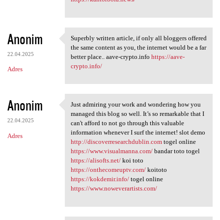
Anonim
Superbly written article, if only all bloggers offered
Superbly written article, if
the same content as you, the internet would be a far
22.04.2025
better place.. aave-crypto.info
https://aave-
crypto.info/
Adres
Anonim
Just admiring your work and wondering how you
Just admiring your work and
managed this blog so well. It’s so remarkable that I
22.04.2025
can't afford to not go through this valuable
information whenever I surf the internet! slot demo
Adres
http://discoverresearchdublin.com
togel online
https://www.visualmanna.com/
bandar toto togel
https://alisofts.net/
koi toto
https://onthecomeuptv.com/
koitoto
https://kokdemir.info/
togel online
https://www.noweverartists.com/