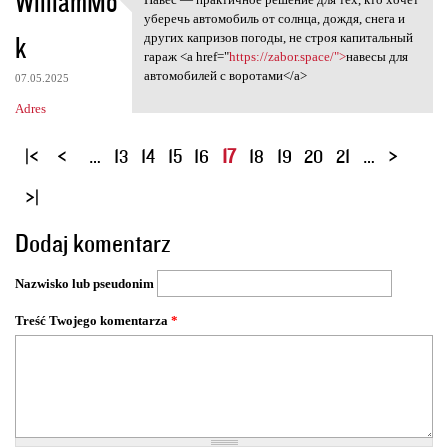
WilliamMo
Навес — практичное решение
уберечь автомобиль от солнца, дождя, снега и
k
других капризов погоды, не строя капитальный
гараж <a href="
https://zabor.space/">
навесы для
автомобилей с воротами</a>
07.05.2025
Adres
S
…
13
14
15
16
17
18
19
20
21
…
t
r
o
Dodaj komentarz
n
y
Nazwisko lub pseudonim
Treść Twojego komentarza
*