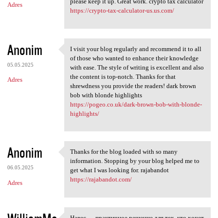
please keep it up. Great work. crypto tax calculator
Adres
https://crypto-tax-calculator-us.us.com/
Anonim
I visit your blog regularly and recommend it to all
I visit your blog regularly
of those who wanted to enhance their knowledge
05.05.2025
with ease. The style of writing is excellent and also
the content is top-notch. Thanks for that
Adres
shrewdness you provide the readers! dark brown
bob with blonde highlights
https://pogeo.co.uk/dark-brown-bob-with-blonde-
highlights/
Anonim
Thanks for the blog loaded with so many
Thanks for the blog loaded
information. Stopping by your blog helped me to
06.05.2025
get what I was looking for. rajabandot
https://rajabandot.com/
Adres
Навес — практичное решение для тех, кто хочет