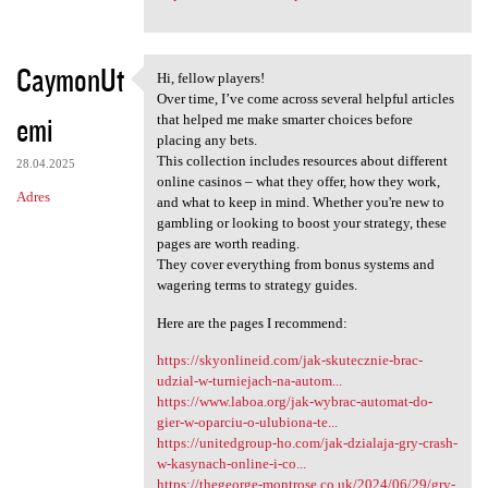
CaymonUt
Hi, fellow players!
Hi, fellow players!
Over time, I’ve come across several helpful articles
emi
that helped me make smarter choices before
placing any bets.
This collection includes resources about different
28.04.2025
online casinos – what they offer, how they work,
Adres
and what to keep in mind. Whether you're new to
gambling or looking to boost your strategy, these
pages are worth reading.
They cover everything from bonus systems and
wagering terms to strategy guides.
Here are the pages I recommend:
https://skyonlineid.com/jak-skutecznie-brac-
udzial-w-turniejach-na-autom...
https://www.laboa.org/jak-wybrac-automat-do-
gier-w-oparciu-o-ulubiona-te...
https://unitedgroup-ho.com/jak-dzialaja-gry-crash-
w-kasynach-online-i-co...
https://thegeorge-montrose.co.uk/2024/06/29/gry-