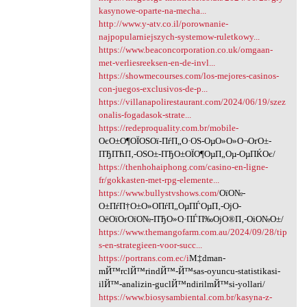
kasynowe-oparte-na-mecha...
http://www.y-atv.co.il/porownanie-
najpopularniejszych-systemow-ruletkowy...
https://www.beaconcorporation.co.uk/omgaan-
met-verliesreeksen-en-de-invl...
https://showmecourses.com/los-mejores-casinos-
con-juegos-exclusivos-de-p...
https://villanapolirestaurant.com/2024/06/19/szez
onalis-fogadasok-strate...
https://redeproquality.com.br/mobile-
ОєО±О¶ОЇОЅОї-ПѓП„О·ОЅ-ОµО»О»О¬ОґО±-
ПЂПЋП‚-ОЅО±-ПЂО±ОЇО¶ОµП„Оµ-ОµПЌОє/
https://thenhohaiphong.com/casino-en-ligne-
fr/gokkasten-met-rpg-elemente...
https://www.bullystvshows.com/
ОїО№-
О±ПѓП†О±О»О­ПѓП„ОµПЃОµП‚-ОјО­
ОёОїОґОїО№-ПЂО»О·ПЃП‰ОјО®П‚-ОіО№О±/
https://www.themangofarm.com.au/2024/09/28/tip
s-en-strategieen-voor-succ...
https://portrans.com.ec/i
М‡dman-
mЙ™rclЙ™rindЙ™-Й™sas-oyuncu-statistikasi-
ilЙ™-analizin-guclЙ™ndirilmЙ™si-yollari/
https://www.biosysambiental.com.br/kasyna-z-