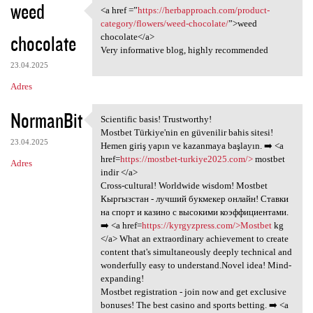
weed
<a href =”
https://herbapproach.com/product-
<a href =”https:/
category/flowers/weed-chocolate/
”>weed
chocolate
chocolate</a>
Very informative blog, highly recommended
23.04.2025
Adres
NormanBit
Scientific basis! Trustworthy!
Scientific basis! Trustworthy
Mostbet Türkiye'nin en güvenilir bahis sitesi!
23.04.2025
Hemen giriş yapın ve kazanmaya başlayın. ➡️ <a
href=
https://mostbet-turkiye2025.com/>
mostbet
Adres
indir </a>
Cross-cultural! Worldwide wisdom! Mostbet
Кыргызстан - лучший букмекер онлайн! Ставки
на спорт и казино с высокими коэффициентами.
➡️ <a href=
https://kyrgyzpress.com/>Mostbet
kg
</a> What an extraordinary achievement to create
content that's simultaneously deeply technical and
wonderfully easy to understand.Novel idea! Mind-
expanding!
Mostbet registration - join now and get exclusive
bonuses! The best casino and sports betting. ➡️ <a