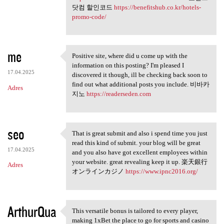
닷컴 할인코드
https://benefitshub.co.kr/hotels-
promo-code/
me
Positive site, where did u come up with the
Positive site, where did u
information on this posting? I'm pleased I
17.04.2025
discovered it though, ill be checking back soon to
find out what additional posts you include. 비바카
Adres
지노
https://readerseden.com
seo
That is great submit and also i spend time you just
That is great submit and also
read this kind of submit. your blog will be great
17.04.2025
and you also have got excellent employees within
your website. great revealing keep it up. 楽天銀行
Adres
オンラインカジノ
https://www.ipnc2016.org/
ArthurQua
This versatile bonus is tailored to every player,
This versatile bonus is
making 1xBet the place to go for sports and casino