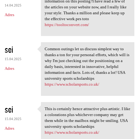
information on this posting?I have read a few of
14.04.2025
the articles on your website now, and I really like
your style. Thanks a million and please keep up
Adres
the effective work.pes toto
https://tooltoconvert.com/
sei
Common outings let us discuss simplest way to
Common outings let us discuss
thanks a ton for your personal efforts, which will is
15.04.2025
why I'm just checking out the positioning on a
daily basis, interested in innovative, helpful
Adres
information and facts. Lots of, thanks a lot! USA
university sports scholarships
https://www.scholarsports.co.uk/
sei
This is certainly hence attractive plus artistic. I like
This is certainly hence
a colorations plus whichever company may get
15.04.2025
them while in the mailbox might be smiling. USA
university sports scholarships
Adres
https://www.scholarsports.co.uk/