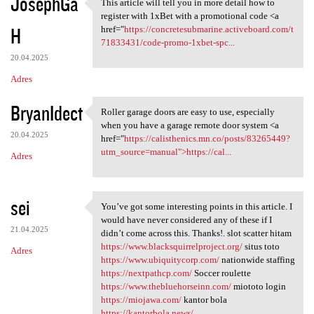
JosephGa
This article will tell you in more detail how to
This article will tell you in
register with 1xBet with a promotional code <a
H
href="
https://concretesubmarine.activeboard.com/t
71833431/code-promo-1xbet-spc...
20.04.2025
Adres
BryanIdect
Roller garage doors are easy to use, especially
Roller garage doors are easy
when you have a garage remote door system <a
20.04.2025
href="
https://calisthenics.mn.co/posts/83265449?
utm_source=manual">https://cal...
Adres
sei
You’ve got some interesting points in this article. I
You’ve got some interesting
would have never considered any of these if I
21.04.2025
didn’t come across this. Thanks!. slot scatter hitam
https://www.blacksquirrelproject.org/
situs toto
Adres
https://www.ubiquitycorp.com/
nationwide staffing
https://nextpathcp.com/
Soccer roulette
https://www.thebluehorseinn.com/
miototo login
https://miojawa.com/
kantor bola
https://kantorbola.news/