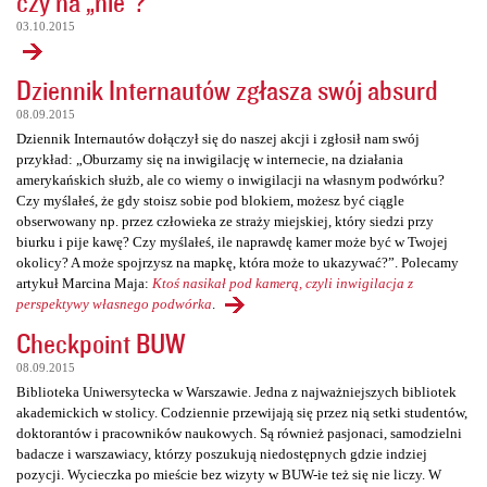
czy na „nie”?
03.10.2015
Dziennik Internautów zgłasza swój absurd
08.09.2015
Dziennik Internautów dołączył się do naszej akcji i zgłosił nam swój
przykład: „Oburzamy się na inwigilację w internecie, na działania
amerykańskich służb, ale co wiemy o inwigilacji na własnym podwórku?
Czy myślałeś, że gdy stoisz sobie pod blokiem, możesz być ciągle
obserwowany np. przez człowieka ze straży miejskiej, który siedzi przy
biurku i pije kawę? Czy myślałeś, ile naprawdę kamer może być w Twojej
okolicy? A może spojrzysz na mapkę, która może to ukazywać?”. Polecamy
artykuł Marcina Maja:
Ktoś nasikał pod kamerą, czyli inwigilacja z
perspektywy własnego podwórka
.
Checkpoint BUW
08.09.2015
Biblioteka Uniwersytecka w Warszawie. Jedna z najważniejszych bibliotek
akademickich w stolicy. Codziennie przewijają się przez nią setki studentów,
doktorantów i pracowników naukowych. Są również pasjonaci, samodzielni
badacze i warszawiacy, którzy poszukują niedostępnych gdzie indziej
pozycji. Wycieczka po mieście bez wizyty w BUW-ie też się nie liczy. W