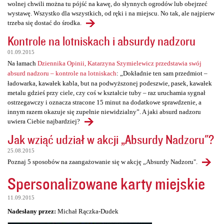
wolnej chwili można tu pójść na kawę, do słynnych ogrodów lub obejrzeć
wystawę. Wszystko dla wszystkich, od ręki i na miejscu. No tak, ale najpierw
trzeba się dostać do środka.
Kontrole na lotniskach i absurdy nadzoru
01.09.2015
Na łamach
Dziennika Opinii, Katarzyna Szymielewicz przedstawia swój
absurd nadzoru – kontrole na lotniskach
: „Dokładnie ten sam przedmiot –
ładowarka, kawałek kabla, but na podwyższonej podeszwie, pasek, kawałek
metalu gdzieś przy ciele, czy coś w kształcie tuby – raz uruchamia sygnał
ostrzegawczy i oznacza stracone 15 minut na dodatkowe sprawdzenie, a
innym razem okazuje się zupełnie niewidzialny”. A jaki absurd nadzoru
uwiera Ciebie najbardziej?
Jak wziąć udział w akcji „Absurdy Nadzoru"?
25.08.2015
Poznaj 5 sposobów na zaangażowanie się w akcję „Absurdy Nadzoru".
Spersonalizowane karty miejskie
11.09.2015
Nadesłany przez:
Michał Rączka-Dudek