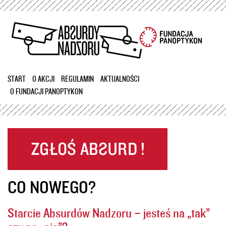
Przejdź
do
treści
START
O AKCJI
REGULAMIN
AKTUALNOŚCI
O FUNDACJI PANOPTYKON
CO NOWEGO?
Starcie Absurdów Nadzoru – jesteś na „tak”