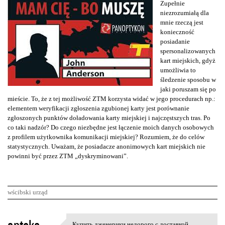
Zupełnie
niezrozumiałą dla
mnie rzeczą jest
konieczność
posiadanie
spersonalizowanych
kart miejskich, gdyż
umożliwia to
śledzenie sposobu w
jaki poruszam się po
mieście. To, że z tej możliwość ZTM korzysta widać w jego procedurach np.:
elementem weryfikacji zgłoszenia zgubionej karty jest porównanie
zgłoszonych punktów doładowania karty miejskiej i najczęstszych tras. Po
co taki nadzór? Do czego niezbędne jest łączenie moich danych osobowych
z profilem użytkownika komunikacji miejskiej? Rozumiem, że do celów
statystycznych. Uważam, że posiadacze anonimowych kart miejskich nie
powinni być przez ZTM „dyskryminowani”.
wścibski urząd
K
Купить дженерики недорого с доставкой