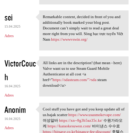
sei
Remarkable content, decided in front of you and
Remarkable content, decided
additionally book marked your blog post.
15.04.2025
Document can’t simply wait to read a great deal
more right from you will. Sòng bạc trực tuyến Việt
Adres
Nam
https://wwwvswin.org/
VictorCouc
All links are in the description! (that mean - here)
All links are in the
Valve want us to use Steam Guard Mobile
h
Authenticator at all cost <a
href="
https://sdasteam.com/">sda
steam
download</a>
16.04.2025
Adres
Anonim
Cool stuff you have got and you keep update all of
Cool stuff you have got and
us.bajak scatter
https://www.usasmokevape.com/
16.04.2025
여성알바
https://xn--9g3b5az35c.kr/
수원가라오
케
https://karaokesuwon.com/
바이낸스 수수료
Adres
https://bitsave.co.kr/binance-fee-discount/
호텔스