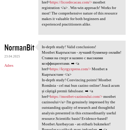
href=
https://licordecacau.com/>
mostbet
registration </a> . Win-win approach! Works for
most! The comprehensive nature of this resource
makes it valuable for both beginners and
experienced practitioners alike.
NormanBit
In-depth study! Valid conclusions!
In-depth study! Valid
Mostbet Кыргызстан - лучший букмекер онлайн!
23.04.2025
Ставки на спорт и казино с высокими
коэффициентами. ➡️ <a
Adres
href=
https://kyrgyzpress.com/>
Mostbet в
Кыргызстане </a>
In-depth study! Convincing points! Mostbet
România - cel mai bun cazino online! Joacă acum
și câștigă premii fabuloase. ➡️ <a
href=
https://mostbet-cazinoului.com/>
mostbet
cazinoului</a> I'm genuinely impressed by the
outstanding quality of research and thoughtful
analysis presented in this extraordinarily useful
resource.Scientific basis! Evidence-based!
Mostbet Azerbaycan - ən etibarlı bukmeker!
Bonuslar və yüksək mərc imkanları. ➡️ <a