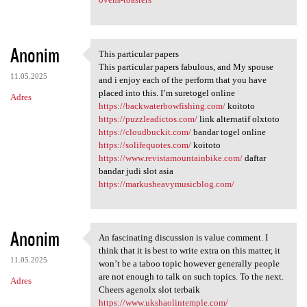
Anonim
This particular papers
This particular papers
This particular papers fabulous, and My spouse
11.05.2025
and i enjoy each of the perform that you have
placed into this. I’m suretogel online
Adres
https://backwaterbowfishing.com/
koitoto
https://puzzleadictos.com/
link alternatif olxtoto
https://cloudbuckit.com/
bandar togel online
https://solifequotes.com/
koitoto
https://www.revistamountainbike.com/
daftar
bandar judi slot asia
https://markusheavymusicblog.com/
Anonim
An fascinating discussion is value comment. I
An fascinating discussion is
think that it is best to write extra on this matter, it
11.05.2025
won’t be a taboo topic however generally people
are not enough to talk on such topics. To the next.
Adres
Cheers agenolx slot terbaik
https://www.ukshaolintemple.com/