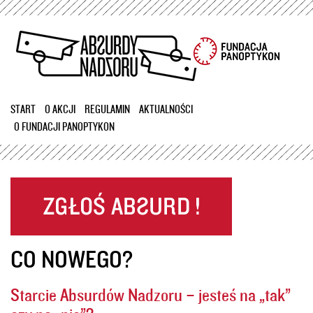
Przejdź
do
treści
START
O AKCJI
REGULAMIN
AKTUALNOŚCI
O FUNDACJI PANOPTYKON
CO NOWEGO?
Starcie Absurdów Nadzoru – jesteś na „tak”