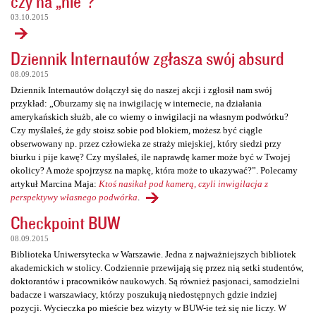
czy na „nie”?
03.10.2015
Dziennik Internautów zgłasza swój absurd
08.09.2015
Dziennik Internautów dołączył się do naszej akcji i zgłosił nam swój
przykład: „Oburzamy się na inwigilację w internecie, na działania
amerykańskich służb, ale co wiemy o inwigilacji na własnym podwórku?
Czy myślałeś, że gdy stoisz sobie pod blokiem, możesz być ciągle
obserwowany np. przez człowieka ze straży miejskiej, który siedzi przy
biurku i pije kawę? Czy myślałeś, ile naprawdę kamer może być w Twojej
okolicy? A może spojrzysz na mapkę, która może to ukazywać?”. Polecamy
artykuł Marcina Maja:
Ktoś nasikał pod kamerą, czyli inwigilacja z
perspektywy własnego podwórka
.
Checkpoint BUW
08.09.2015
Biblioteka Uniwersytecka w Warszawie. Jedna z najważniejszych bibliotek
akademickich w stolicy. Codziennie przewijają się przez nią setki studentów,
doktorantów i pracowników naukowych. Są również pasjonaci, samodzielni
badacze i warszawiacy, którzy poszukują niedostępnych gdzie indziej
pozycji. Wycieczka po mieście bez wizyty w BUW-ie też się nie liczy. W