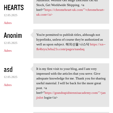
Authentic Website Get Huge Discount On All
HEARTS
Stock, Get Worldwide Shipping. <a
href="
https://chromeheart-uk.com/">chromeheart-
uk.com</a>
12.05.2025
Adres
Anonim
You're permitted to publish titles, although not
You're permitted to publish
hyperlinks, unless of course they're authorized as
12.05.2025
well as upon subject. 해외선물 나스닥
https://xn--
fk4bryu3eba21s.com/pages/nasdaq
Adres
asd
It is my first visit to your blog, and I am very
It is my first visit to your
impressed with the articles that you serve. Give
12.05.2025
adequate knowledge for me. Thank you for sharing
useful material. I will be back for the more great
Adres
post. <a
href="
https://grandrapidstennisacademy.com/">jan
jislot
login</a>