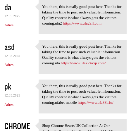
da
You there, this is really good post here. Thanks for
You there, this is really
taking the time to post such valuable information.
12.05.2025
Quality content is what always gets the visitors
coming.ufa2
https://www.ufa2all.com
Adres
asd
You there, this is really good post here. Thanks for
You there, this is really
taking the time to post such valuable information.
12.05.2025
Quality content is what always gets the visitors
coming.ufa
https://www.ufax24vip.com/
Adres
pk
You there, this is really good post here. Thanks for
You there, this is really
taking the time to post such valuable information.
12.05.2025
Quality content is what always gets the visitors
coming.ufabet mobile
https://www.ufa88s.io/
Adres
CHROME
Shop Chrome Hearts UK Collection At Our
Shop Chrome Hearts UK