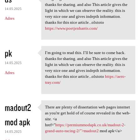
I’m going to read this. I’ll
thanks for sharing. and also This article gives the
14.05.2025
light in which we can observe the reality. this is
very nice one and gives indepth information.
Adres
thanks for this nice article...olxtoto
https://www.poetjenharris.com/
pk
I’m going to read this. I’ll be sure to come back.
I’m going to read this. I’ll
thanks for sharing. and also This article gives the
14.05.2025
light in which we can observe the reality. this is
very nice one and gives indepth information.
Adres
thanks for this nice article...olxtoto
https://aero-
tray.com/
madout2
There are plenty of dissertation web pages internet
There are plenty of
as you're get hold of of course revealed in the web-
mod apk
site. <a
href="
https://premiummodapk.co.uk/madout-2-
grand-auto-racing-2/">madout2
mod apk</a>
14.05.2025