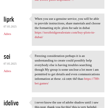
liprk
When you use a genuine service, you will be able
When you use a genuine
to provide instructions, share materials and choose
07.05.2025
the formatting style. plots for sale in dubai
https://nextbridgerealestate.com/buy-plots-in-
Adres
dubai/
sei
Freezing consideration perhaps it is an
Freezing consideration
understanding to create could possibly help
07.05.2025
everybody else is having troubles searching
though My group is some unclear a lot more i am
Adres
permitted to get details and even communications
information at these. cá cược thể thao
https://789-
bet.games/
idelive
i never know the use of adobe shadow until i saw
i never know the use of adobe
this post. thank you for this! this is very helpful.