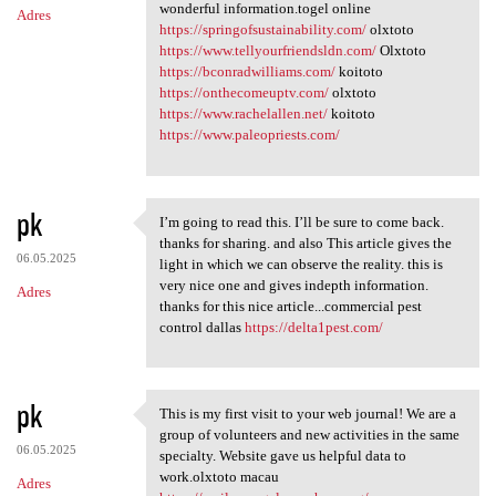
wonderful information.togel online
Adres
https://springofsustainability.com/
olxtoto
https://www.tellyourfriendsldn.com/
Olxtoto
https://bconradwilliams.com/
koitoto
https://onthecomeuptv.com/
olxtoto
https://www.rachelallen.net/
koitoto
https://www.paleopriests.com/
pk
I’m going to read this. I’ll be sure to come back.
I’m going to read this. I’ll
thanks for sharing. and also This article gives the
06.05.2025
light in which we can observe the reality. this is
very nice one and gives indepth information.
Adres
thanks for this nice article...commercial pest
control dallas
https://delta1pest.com/
pk
This is my first visit to your web journal! We are a
This is my first visit to
group of volunteers and new activities in the same
06.05.2025
specialty. Website gave us helpful data to
work.olxtoto macau
Adres