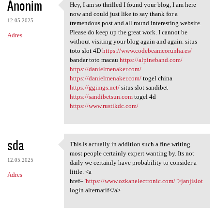
Anonim
Hey, I am so thrilled I found your blog, I am here
Hey, I am so thrilled I found
now and could just like to say thank for a
12.05.2025
tremendous post and all round interesting website.
Please do keep up the great work. I cannot be
Adres
without visiting your blog again and again. situs
toto slot 4D
https://www.codebeamcorunha.es/
bandar toto macau
https://alpineband.com/
https://danielmenaker.com/
https://danielmenaker.com/
togel china
https://ggimgs.net/
situs slot sandibet
https://sandibetsun.com
togel 4d
https://www.rustikdc.com/
sda
This is actually in addition such a fine writing
This is actually in addition
most people certainly expert wanting by. Its not
12.05.2025
daily we certainly have probability to consider a
little. <a
Adres
href="
https://www.ozkanelectronic.com/">janjislot
login alternatif</a>