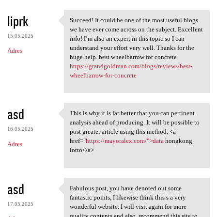
liprk
Succeed! It could be one of the most useful blogs
Succeed! It could be one of
we have ever come across on the subject. Excellent
15.05.2025
info! I’m also an expert in this topic so I can
understand your effort very well. Thanks for the
Adres
huge help. best wheelbarrow for concrete
https://grandgoldman.com/blogs/reviews/best-
wheelbarrow-for-concrete
asd
This is why it is far better that you can pertinent
This is why it is far better
analysis ahead of producing. It will be possible to
16.05.2025
post greater article using this method. <a
href="
https://mayoralex.com/">data
hongkong
Adres
lotto</a>
asd
Fabulous post, you have denoted out some
Fabulous post, you have
fantastic points, I likewise think this s a very
17.05.2025
wonderful website. I will visit again for more
quality contents and also, recommend this site to