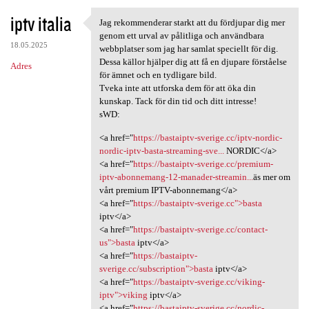
iptv italia
Jag rekommenderar starkt att du fördjupar dig mer
Jag rekommenderar starkt att
genom ett urval av pålitliga och användbara
18.05.2025
webbplatser som jag har samlat speciellt för dig.
Dessa källor hjälper dig att få en djupare förståelse
Adres
för ämnet och en tydligare bild.
Tveka inte att utforska dem för att öka din
kunskap. Tack för din tid och ditt intresse!
sWD:
<a href="
https://bastaiptv-sverige.cc/iptv-nordic-
nordic-iptv-basta-streaming-sve...
NORDIC</a>
<a href="
https://bastaiptv-sverige.cc/premium-
iptv-abonnemang-12-manader-streamin...
äs mer om
vårt premium IPTV-abonnemang</a>
<a href="
https://bastaiptv-sverige.cc">basta
iptv</a>
<a href="
https://bastaiptv-sverige.cc/contact-
us">basta
iptv</a>
<a href="
https://bastaiptv-
sverige.cc/subscription">basta
iptv</a>
<a href="
https://bastaiptv-sverige.cc/viking-
iptv">viking
iptv</a>
<a href="
https://bastaiptv-sverige.cc/nordic-