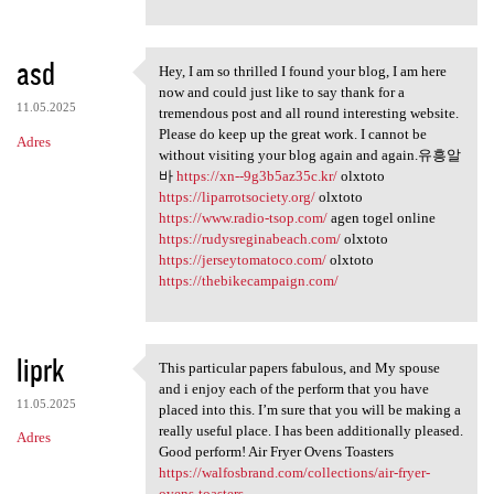
asd
Hey, I am so thrilled I found your blog, I am here
Hey, I am so thrilled I found
now and could just like to say thank for a
11.05.2025
tremendous post and all round interesting website.
Please do keep up the great work. I cannot be
Adres
without visiting your blog again and again.유흥알
바
https://xn--9g3b5az35c.kr/
olxtoto
https://liparrotsociety.org/
olxtoto
https://www.radio-tsop.com/
agen togel online
https://rudysreginabeach.com/
olxtoto
https://jerseytomatoco.com/
olxtoto
https://thebikecampaign.com/
liprk
This particular papers fabulous, and My spouse
This particular papers
and i enjoy each of the perform that you have
11.05.2025
placed into this. I’m sure that you will be making a
really useful place. I has been additionally pleased.
Adres
Good perform! Air Fryer Ovens Toasters
https://walfosbrand.com/collections/air-fryer-
ovens-toasters