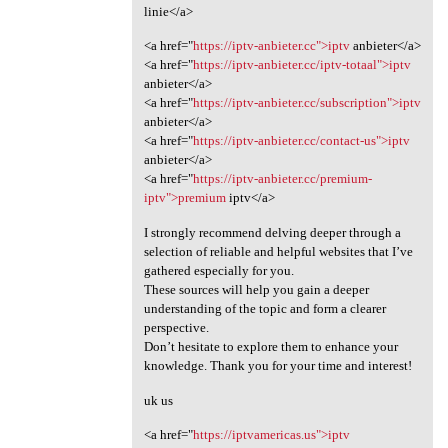
linie</a>
<a href="
https://iptv-anbieter.cc">iptv
anbieter</a>
<a href="
https://iptv-anbieter.cc/iptv-totaal">iptv
anbieter</a>
<a href="
https://iptv-anbieter.cc/subscription">iptv
anbieter</a>
<a href="
https://iptv-anbieter.cc/contact-us">iptv
anbieter</a>
<a href="
https://iptv-anbieter.cc/premium-
iptv">premium
iptv</a>
I strongly recommend delving deeper through a
selection of reliable and helpful websites that I’ve
gathered especially for you.
These sources will help you gain a deeper
understanding of the topic and form a clearer
perspective.
Don’t hesitate to explore them to enhance your
knowledge. Thank you for your time and interest!
uk us
<a href="
https://iptvamericas.us">iptv