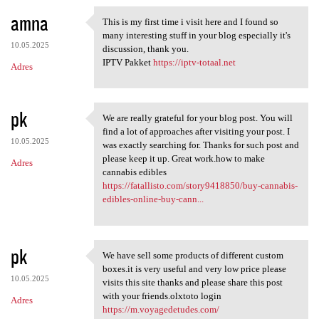
amna
This is my first time i visit here and I found so
This is my first time i visit
many interesting stuff in your blog especially it's
10.05.2025
discussion, thank you.
IPTV Pakket
https://iptv-totaal.net
Adres
pk
We are really grateful for your blog post. You will
We are really grateful for
find a lot of approaches after visiting your post. I
10.05.2025
was exactly searching for. Thanks for such post and
please keep it up. Great work.how to make
Adres
cannabis edibles
https://fatallisto.com/story9418850/buy-cannabis-
edibles-online-buy-cann...
pk
We have sell some products of different custom
We have sell some products of
boxes.it is very useful and very low price please
10.05.2025
visits this site thanks and please share this post
with your friends.olxtoto login
Adres
https://m.voyagedetudes.com/