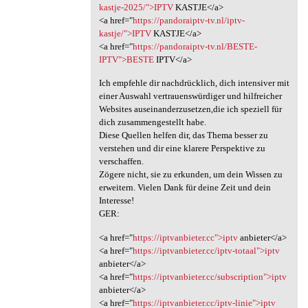
kastje-2025/">IPTV
KASTJE</a>
<a href="
https://pandoraiptv-tv.nl/iptv-
kastje/">IPTV
KASTJE</a>
<a href="
https://pandoraiptv-tv.nl/BESTE-
IPTV">BESTE
IPTV</a>
Ich empfehle dir nachdrücklich, dich intensiver mit
einer Auswahl vertrauenswürdiger und hilfreicher
Websites auseinanderzusetzen,die ich speziell für
dich zusammengestellt habe.
Diese Quellen helfen dir, das Thema besser zu
verstehen und dir eine klarere Perspektive zu
verschaffen.
Zögere nicht, sie zu erkunden, um dein Wissen zu
erweitern. Vielen Dank für deine Zeit und dein
Interesse!
GER:
<a href="
https://iptvanbieter.cc">iptv
anbieter</a>
<a href="
https://iptvanbieter.cc/iptv-totaal">iptv
anbieter</a>
<a href="
https://iptvanbieter.cc/subscription">iptv
anbieter</a>
<a href="
https://iptvanbieter.cc/iptv-linie">iptv