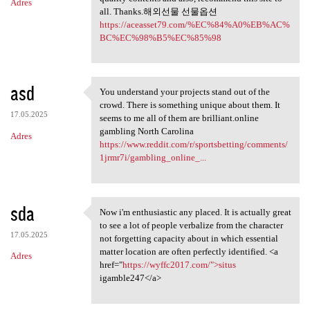
Adres
all. Thanks.해외선물 선물옵션
https://aceasset79.com/%EC%84%A0%EB%AC%
BC%EC%98%B5%EC%85%98
asd
You understand your projects stand out of the
You understand your projects
crowd. There is something unique about them. It
17.05.2025
seems to me all of them are brilliant.online
gambling North Carolina
Adres
https://www.reddit.com/r/sportsbetting/comments/
1jrmr7i/gambling_online_...
sda
Now i'm enthusiastic any placed. It is actually great
Now i'm enthusiastic any
to see a lot of people verbalize from the character
17.05.2025
not forgetting capacity about in which essential
matter location are often perfectly identified. <a
Adres
href="
https://wyffc2017.com/">situs
igamble247</a>