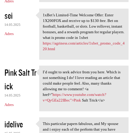
Adres
sei
1xBet’s Limited-Time Welcome Offer: Enter
1xBet’s Limited-Time Welcome
1X200FOX and receive up to $130 free. Bet on
14.05.2025
football, basketball, or slots. Low rollover, instant
bonuses, and a rewards program for regular players.
Adres
what is promo code in 1xbet
https://agriness.com/articles/1xbet_promo_code_4
20.html
Pink Salt Tr
I’d ought to seek advice from you here. Which is
I’d ought to seek advice from
not something I do! I love reading an article that
ick
could make people feel. Also, many thanks
allowing me to comment! <a
href="
https://www.youtube.com/watch?
14.05.2025
v=QyGEa22IBec">Pink
Salt Trick</a>
Adres
idelive
This particular papers fabulous, and My spouse
This particular papers
and i enjoy each of the perform that you have