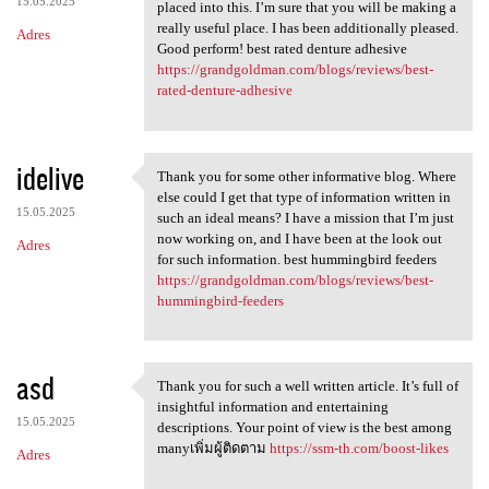
15.05.2025
placed into this. I’m sure that you will be making a
really useful place. I has been additionally pleased.
Adres
Good perform! best rated denture adhesive
https://grandgoldman.com/blogs/reviews/best-
rated-denture-adhesive
idelive
Thank you for some other informative blog. Where
Thank you for some other
else could I get that type of information written in
15.05.2025
such an ideal means? I have a mission that I’m just
now working on, and I have been at the look out
Adres
for such information. best hummingbird feeders
https://grandgoldman.com/blogs/reviews/best-
hummingbird-feeders
asd
Thank you for such a well written article. It’s full of
Thank you for such a well
insightful information and entertaining
15.05.2025
descriptions. Your point of view is the best among
manyเพิ่มผู้ติดตาม
https://ssm-th.com/boost-likes
Adres