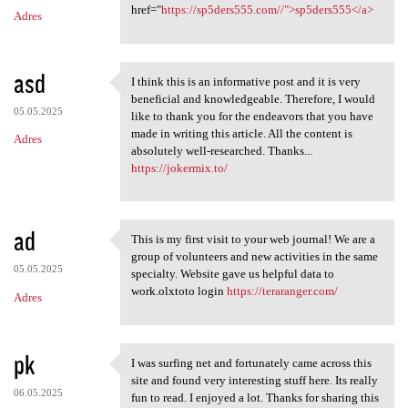
m
href="
https://sp5ders555.com//">sp5ders555</a>
Adres
e
n
t
asd
I think this is an informative post and it is very
I think this is an
a
beneficial and knowledgeable. Therefore, I would
05.05.2025
like to thank you for the endeavors that you have
r
made in writing this article. All the content is
Adres
z
absolutely well-researched. Thanks...
https://jokermix.to/
e
ad
This is my first visit to your web journal! We are a
This is my first visit to
group of volunteers and new activities in the same
05.05.2025
specialty. Website gave us helpful data to
work.olxtoto login
https://teraranger.com/
Adres
pk
I was surfing net and fortunately came across this
I was surfing net and
site and found very interesting stuff here. Its really
06.05.2025
fun to read. I enjoyed a lot. Thanks for sharing this