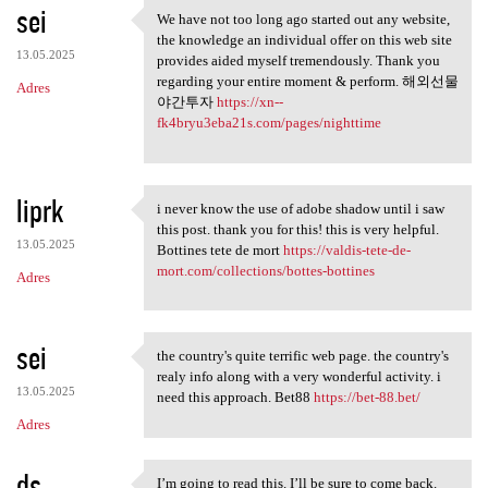
sei
We have not too long ago started out any website,
We have not too long ago
the knowledge an individual offer on this web site
13.05.2025
provides aided myself tremendously. Thank you
regarding your entire moment & perform. 해외선물
Adres
야간투자
https://xn--
fk4bryu3eba21s.com/pages/nighttime
liprk
i never know the use of adobe shadow until i saw
i never know the use of adobe
this post. thank you for this! this is very helpful.
13.05.2025
Bottines tete de mort
https://valdis-tete-de-
mort.com/collections/bottes-bottines
Adres
sei
the country's quite terrific web page. the country's
the country's quite terrific
realy info along with a very wonderful activity. i
13.05.2025
need this approach. Bet88
https://bet-88.bet/
Adres
ds
I’m going to read this. I’ll be sure to come back.