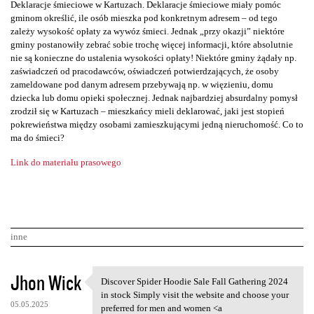
Deklaracje śmieciowe w Kartuzach. Deklaracje śmieciowe miały pomóc
gminom określić, ile osób mieszka pod konkretnym adresem – od tego
zależy wysokość opłaty za wywóz śmieci. Jednak „przy okazji” niektóre
gminy postanowiły zebrać sobie trochę więcej informacji, które absolutnie
nie są konieczne do ustalenia wysokości opłaty! Niektóre gminy żądały np.
zaświadczeń od pracodawców, oświadczeń potwierdzających, że osoby
zameldowane pod danym adresem przebywają np. w więzieniu, domu
dziecka lub domu opieki społecznej. Jednak najbardziej absurdalny pomysł
zrodził się w Kartuzach – mieszkańcy mieli deklarować, jaki jest stopień
pokrewieństwa między osobami zamieszkującymi jedną nieruchomość. Co to
ma do śmieci?
Link do materiału prasowego
inne
K
Jhon Wick
Discover Spider Hoodie Sale Fall Gathering 2024
Discover Spider Hoodie Sale
o
in stock Simply visit the website and choose your
05.05.2025
preferred for men and women <a