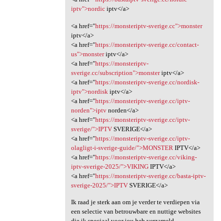
iptv">nordic
iptv</a>
<a href="
https://monsteriptv-sverige.cc">monster
iptv</a>
<a href="
https://monsteriptv-sverige.cc/contact-
us">monster
iptv</a>
<a href="
https://monsteriptv-
sverige.cc/subscription">monster
iptv</a>
<a href="
https://monsteriptv-sverige.cc/nordisk-
iptv">nordisk
iptv</a>
<a href="
https://monsteriptv-sverige.cc/iptv-
norden">iptv
norden</a>
<a href="
https://monsteriptv-sverige.cc/iptv-
sverige/">IPTV
SVERIGE</a>
<a href="
https://monsteriptv-sverige.cc/iptv-
olagligt-i-sverige-guide/">MONSTER
IPTV</a>
<a href="
https://monsteriptv-sverige.cc/viking-
iptv-sverige-2025/">VIKING
IPTV</a>
<a href="
https://monsteriptv-sverige.cc/basta-iptv-
sverige-2025/">IPTV
SVERIGE</a>
Ik raad je sterk aan om je verder te verdiepen via
een selectie van betrouwbare en nuttige websites
die ik speciaal voor jou heb verzameld.