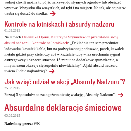
wolnej chwili można tu pójść na kawę, do słynnych ogrodów lub obejrzeć
wystawę. Wszystko dla wszystkich, od ręki i na miejscu. No tak, ale najpierw
trzeba się dostać do środka.
Kontrole na lotniskach i absurdy nadzoru
01.09.2015
Na łamach
Dziennika Opinii, Katarzyna Szymielewicz przedstawia swój
absurd nadzoru – kontrole na lotniskach
: „Dokładnie ten sam przedmiot –
ładowarka, kawałek kabla, but na podwyższonej podeszwie, pasek, kawałek
metalu gdzieś przy ciele, czy coś w kształcie tuby – raz uruchamia sygnał
ostrzegawczy i oznacza stracone 15 minut na dodatkowe sprawdzenie, a
innym razem okazuje się zupełnie niewidzialny”. A jaki absurd nadzoru
uwiera Ciebie najbardziej?
Jak wziąć udział w akcji „Absurdy Nadzoru"?
25.08.2015
Poznaj 5 sposobów na zaangażowanie się w akcję „Absurdy Nadzoru".
Absurdalne deklaracje śmieciowe
03.09.2015
Nadesłany przez:
WK