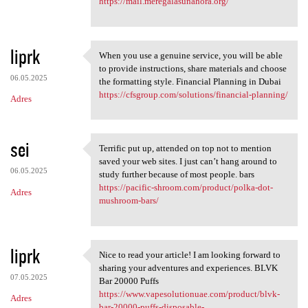
https://mail.meregalasunahora.org/
liprk
When you use a genuine service, you will be able
When you use a genuine
to provide instructions, share materials and choose
06.05.2025
the formatting style. Financial Planning in Dubai
https://cfsgroup.com/solutions/financial-planning/
Adres
sei
Terrific put up, attended on top not to mention
Terrific put up, attended on
saved your web sites. I just can’t hang around to
06.05.2025
study further because of most people. bars
https://pacific-shroom.com/product/polka-dot-
Adres
mushroom-bars/
liprk
Nice to read your article! I am looking forward to
Nice to read your article! I
sharing your adventures and experiences. BLVK
07.05.2025
Bar 20000 Puffs
https://www.vapesolutionuae.com/product/blvk-
Adres
bar-20000-puffs-disposable-...