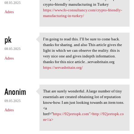
08.05.2025
crypto-friendly manufacturing in Turkey
https://www.fo-consultancy.com/crypto-friendly-
Adres
manufacturing-in-turkey/
pk
I’m going to read this. I’ll be sure to come back.
I’m going to read this. I’ll
thanks for sharing. and also This article gives the
08.05.2025
light in which we can observe the reality. this is
very nice one and gives indepth information.
Adres
thanks for this nice article...servasbritain.org
https://servasbritain.org/
Anonim
That are surely wonderful. A large number of tiny
That are surely wonderful. A
essentials are created obtaining lot of reputation
09.05.2025
know-how. I am just looking towards an item tons.
<a
Adres
href="
https://92jeetopk.com">http://92jeetopk.co
m</a>