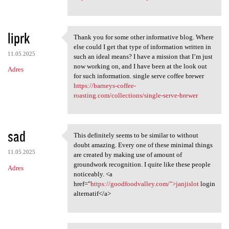
liprk
Thank you for some other informative blog. Where
Thank you for some other
else could I get that type of information written in
11.05.2025
such an ideal means? I have a mission that I’m just
now working on, and I have been at the look out
Adres
for such information. single serve coffee brewer
https://barneys-coffee-
roasting.com/collections/single-serve-brewer
sad
This definitely seems to be similar to without
This definitely seems to be
doubt amazing. Every one of these minimal things
11.05.2025
are created by making use of amount of
groundwork recognition. I quite like these people
Adres
noticeably. <a
href="
https://goodfoodvalley.com/">janjislot
login
alternatif</a>