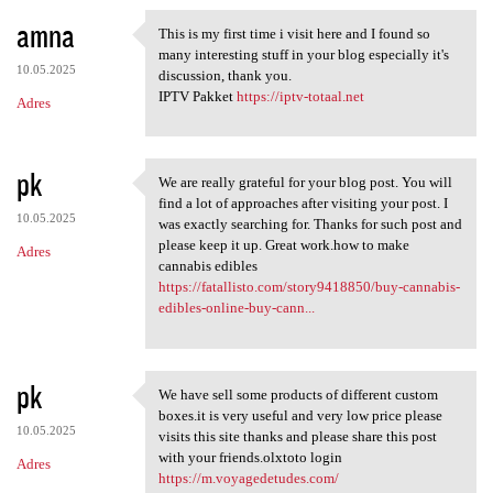
amna
This is my first time i visit here and I found so
This is my first time i visit
many interesting stuff in your blog especially it's
10.05.2025
discussion, thank you.
IPTV Pakket
https://iptv-totaal.net
Adres
pk
We are really grateful for your blog post. You will
We are really grateful for
find a lot of approaches after visiting your post. I
10.05.2025
was exactly searching for. Thanks for such post and
please keep it up. Great work.how to make
Adres
cannabis edibles
https://fatallisto.com/story9418850/buy-cannabis-
edibles-online-buy-cann...
pk
We have sell some products of different custom
We have sell some products of
boxes.it is very useful and very low price please
10.05.2025
visits this site thanks and please share this post
with your friends.olxtoto login
Adres
https://m.voyagedetudes.com/