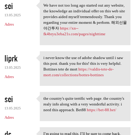
sei
We have not too long ago started out any website,
We have not too long ago
the knowledge an individual offer on this web site
13.05.2025
provides aided myself tremendously. Thank you
regarding your entire moment & perform. 해외선물
Adres
야간투자
https://xn--
fk4bryu3eba21s.com/pages/nighttime
liprk
i never know the use of adobe shadow until i saw
i never know the use of adobe
this post. thank you for this! this is very helpful.
13.05.2025
Bottines tete de mort
https://valdis-tete-de-
mort.com/collections/bottes-bottines
Adres
sei
the country's quite terrific web page. the country's
the country's quite terrific
realy info along with a very wonderful activity. i
13.05.2025
need this approach. Bet88
https://bet-88.bet/
Adres
ds
I’m going to read this. I’ll be sure to come back.