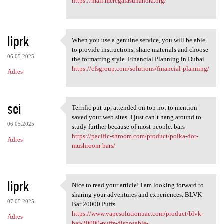
https://mail.meregalasunahora.org/
liprk
When you use a genuine service, you will be able
When you use a genuine
to provide instructions, share materials and choose
06.05.2025
the formatting style. Financial Planning in Dubai
https://cfsgroup.com/solutions/financial-planning/
Adres
sei
Terrific put up, attended on top not to mention
Terrific put up, attended on
saved your web sites. I just can’t hang around to
06.05.2025
study further because of most people. bars
https://pacific-shroom.com/product/polka-dot-
Adres
mushroom-bars/
liprk
Nice to read your article! I am looking forward to
Nice to read your article! I
sharing your adventures and experiences. BLVK
07.05.2025
Bar 20000 Puffs
https://www.vapesolutionuae.com/product/blvk-
Adres
bar-20000-puffs-disposable-...