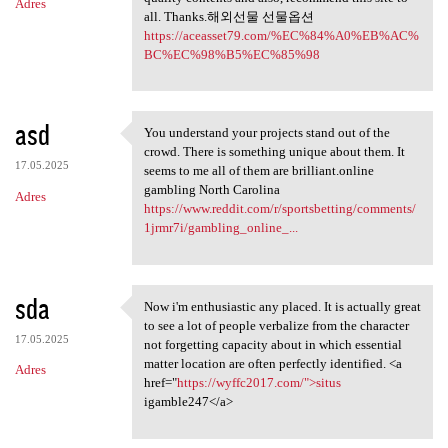
Adres
all. Thanks.해외선물 선물옵션
https://aceasset79.com/%EC%84%A0%EB%AC%
BC%EC%98%B5%EC%85%98
asd
You understand your projects stand out of the
You understand your projects
crowd. There is something unique about them. It
17.05.2025
seems to me all of them are brilliant.online
gambling North Carolina
Adres
https://www.reddit.com/r/sportsbetting/comments/
1jrmr7i/gambling_online_...
sda
Now i'm enthusiastic any placed. It is actually great
Now i'm enthusiastic any
to see a lot of people verbalize from the character
17.05.2025
not forgetting capacity about in which essential
matter location are often perfectly identified. <a
Adres
href="
https://wyffc2017.com/">situs
igamble247</a>