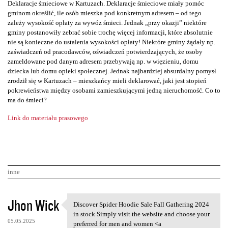
Deklaracje śmieciowe w Kartuzach. Deklaracje śmieciowe miały pomóc
gminom określić, ile osób mieszka pod konkretnym adresem – od tego
zależy wysokość opłaty za wywóz śmieci. Jednak „przy okazji” niektóre
gminy postanowiły zebrać sobie trochę więcej informacji, które absolutnie
nie są konieczne do ustalenia wysokości opłaty! Niektóre gminy żądały np.
zaświadczeń od pracodawców, oświadczeń potwierdzających, że osoby
zameldowane pod danym adresem przebywają np. w więzieniu, domu
dziecka lub domu opieki społecznej. Jednak najbardziej absurdalny pomysł
zrodził się w Kartuzach – mieszkańcy mieli deklarować, jaki jest stopień
pokrewieństwa między osobami zamieszkującymi jedną nieruchomość. Co to
ma do śmieci?
Link do materiału prasowego
inne
K
Jhon Wick
Discover Spider Hoodie Sale Fall Gathering 2024
Discover Spider Hoodie Sale
o
in stock Simply visit the website and choose your
05.05.2025
preferred for men and women <a