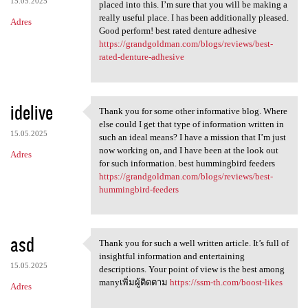
15.05.2025
placed into this. I’m sure that you will be making a
really useful place. I has been additionally pleased.
Adres
Good perform! best rated denture adhesive
https://grandgoldman.com/blogs/reviews/best-
rated-denture-adhesive
idelive
Thank you for some other informative blog. Where
Thank you for some other
else could I get that type of information written in
15.05.2025
such an ideal means? I have a mission that I’m just
now working on, and I have been at the look out
Adres
for such information. best hummingbird feeders
https://grandgoldman.com/blogs/reviews/best-
hummingbird-feeders
asd
Thank you for such a well written article. It’s full of
Thank you for such a well
insightful information and entertaining
15.05.2025
descriptions. Your point of view is the best among
manyเพิ่มผู้ติดตาม
https://ssm-th.com/boost-likes
Adres