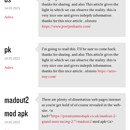
I’m going to read this. I’ll
thanks for sharing. and also This article gives the
14.05.2025
light in which we can observe the reality. this is
very nice one and gives indepth information.
Adres
thanks for this nice article...olxtoto
https://www.poetjenharris.com/
pk
I’m going to read this. I’ll be sure to come back.
I’m going to read this. I’ll
thanks for sharing. and also This article gives the
14.05.2025
light in which we can observe the reality. this is
very nice one and gives indepth information.
Adres
thanks for this nice article...olxtoto
https://aero-
tray.com/
madout2
There are plenty of dissertation web pages internet
There are plenty of
as you're get hold of of course revealed in the web-
mod apk
site. <a
href="
https://premiummodapk.co.uk/madout-2-
grand-auto-racing-2/">madout2
mod apk</a>
14.05.2025