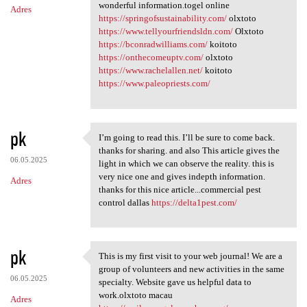
wonderful information.togel online
Adres
https://springofsustainability.com/
olxtoto
https://www.tellyourfriendsldn.com/
Olxtoto
https://bconradwilliams.com/
koitoto
https://onthecomeuptv.com/
olxtoto
https://www.rachelallen.net/
koitoto
https://www.paleopriests.com/
pk
I’m going to read this. I’ll be sure to come back.
I’m going to read this. I’ll
thanks for sharing. and also This article gives the
06.05.2025
light in which we can observe the reality. this is
very nice one and gives indepth information.
Adres
thanks for this nice article...commercial pest
control dallas
https://delta1pest.com/
pk
This is my first visit to your web journal! We are a
This is my first visit to
group of volunteers and new activities in the same
06.05.2025
specialty. Website gave us helpful data to
work.olxtoto macau
Adres