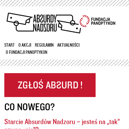
Przejdź
do
treści
START
O AKCJI
REGULAMIN
AKTUALNOŚCI
O FUNDACJI PANOPTYKON
CO NOWEGO?
Starcie Absurdów Nadzoru – jesteś na „tak”