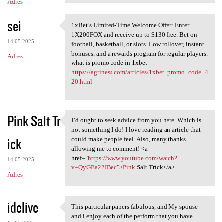
Adres
sei
1xBet’s Limited-Time Welcome Offer: Enter
1xBet’s Limited-Time Welcome
1X200FOX and receive up to $130 free. Bet on
14.05.2025
football, basketball, or slots. Low rollover, instant
bonuses, and a rewards program for regular players.
Adres
what is promo code in 1xbet
https://agriness.com/articles/1xbet_promo_code_4
20.html
Pink Salt Tr
I’d ought to seek advice from you here. Which is
I’d ought to seek advice from
not something I do! I love reading an article that
ick
could make people feel. Also, many thanks
allowing me to comment! <a
href="
https://www.youtube.com/watch?
14.05.2025
v=QyGEa22IBec">Pink
Salt Trick</a>
Adres
idelive
This particular papers fabulous, and My spouse
This particular papers
and i enjoy each of the perform that you have