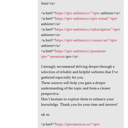
linie</a>
<a href="
https://iptv-anbieter.cc">iptv
anbieter</a>
<a href="
https://iptv-anbieter.cc/iptv-totaal">iptv
anbieter</a>
<a href="
https://iptv-anbieter.cc/subscription">iptv
anbieter</a>
<a href="
https://iptv-anbieter.cc/contact-us">iptv
anbieter</a>
<a href="
https://iptv-anbieter.cc/premium-
iptv">premium
iptv</a>
I strongly recommend delving deeper through a
selection of reliable and helpful websites that I’ve
gathered especially for you.
These sources will help you gain a deeper
understanding of the topic and form a clearer
perspective.
Don’t hesitate to explore them to enhance your
knowledge. Thank you for your time and interest!
uk us
<a href="
https://iptvamericas.us">iptv