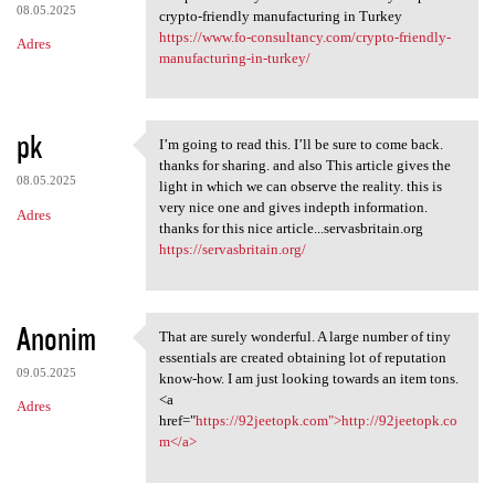
08.05.2025
crypto-friendly manufacturing in Turkey
https://www.fo-consultancy.com/crypto-friendly-
Adres
manufacturing-in-turkey/
pk
I’m going to read this. I’ll be sure to come back.
I’m going to read this. I’ll
thanks for sharing. and also This article gives the
08.05.2025
light in which we can observe the reality. this is
very nice one and gives indepth information.
Adres
thanks for this nice article...servasbritain.org
https://servasbritain.org/
Anonim
That are surely wonderful. A large number of tiny
That are surely wonderful. A
essentials are created obtaining lot of reputation
09.05.2025
know-how. I am just looking towards an item tons.
<a
Adres
href="
https://92jeetopk.com">http://92jeetopk.co
m</a>