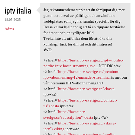
iptv italia
Jag rekommenderar starkt att du fördjupar dig mer
Jag rekommenderar starkt att
genom ett urval av pålitliga och användbara
18.05.2025
webbplatser som jag har samlat speciellt för dig.
Dessa källor hjälper dig att få en djupare förståelse
Adres
för ämnet och en tydligare bild.
Tveka inte att utforska dem för att öka din
kunskap. Tack för din tid och ditt intresse!
sWD:
<a href="
https://bastaiptv-sverige.cc/iptv-nordic-
nordic-iptv-basta-streaming-sve...
NORDIC</a>
<a href="
https://bastaiptv-sverige.cc/premium-
iptv-abonnemang-12-manader-streamin...
äs mer om
vårt premium IPTV-abonnemang</a>
<a href="
https://bastaiptv-sverige.cc">basta
iptv</a>
<a href="
https://bastaiptv-sverige.cc/contact-
us">basta
iptv</a>
<a href="
https://bastaiptv-
sverige.cc/subscription">basta
iptv</a>
<a href="
https://bastaiptv-sverige.cc/viking-
iptv">viking
iptv</a>
<a href="
https://bastaiptv-sverige.cc/nordic-