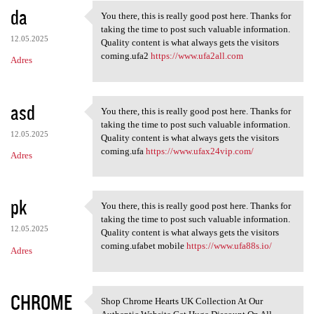
da
You there, this is really good post here. Thanks for
You there, this is really
taking the time to post such valuable information.
12.05.2025
Quality content is what always gets the visitors
coming.ufa2
https://www.ufa2all.com
Adres
asd
You there, this is really good post here. Thanks for
You there, this is really
taking the time to post such valuable information.
12.05.2025
Quality content is what always gets the visitors
coming.ufa
https://www.ufax24vip.com/
Adres
pk
You there, this is really good post here. Thanks for
You there, this is really
taking the time to post such valuable information.
12.05.2025
Quality content is what always gets the visitors
coming.ufabet mobile
https://www.ufa88s.io/
Adres
CHROME
Shop Chrome Hearts UK Collection At Our
Shop Chrome Hearts UK