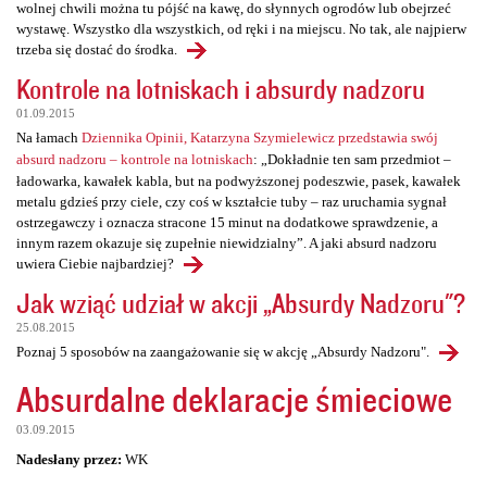
wolnej chwili można tu pójść na kawę, do słynnych ogrodów lub obejrzeć
wystawę. Wszystko dla wszystkich, od ręki i na miejscu. No tak, ale najpierw
trzeba się dostać do środka.
Kontrole na lotniskach i absurdy nadzoru
01.09.2015
Na łamach
Dziennika Opinii, Katarzyna Szymielewicz przedstawia swój
absurd nadzoru – kontrole na lotniskach
: „Dokładnie ten sam przedmiot –
ładowarka, kawałek kabla, but na podwyższonej podeszwie, pasek, kawałek
metalu gdzieś przy ciele, czy coś w kształcie tuby – raz uruchamia sygnał
ostrzegawczy i oznacza stracone 15 minut na dodatkowe sprawdzenie, a
innym razem okazuje się zupełnie niewidzialny”. A jaki absurd nadzoru
uwiera Ciebie najbardziej?
Jak wziąć udział w akcji „Absurdy Nadzoru"?
25.08.2015
Poznaj 5 sposobów na zaangażowanie się w akcję „Absurdy Nadzoru".
Absurdalne deklaracje śmieciowe
03.09.2015
Nadesłany przez:
WK