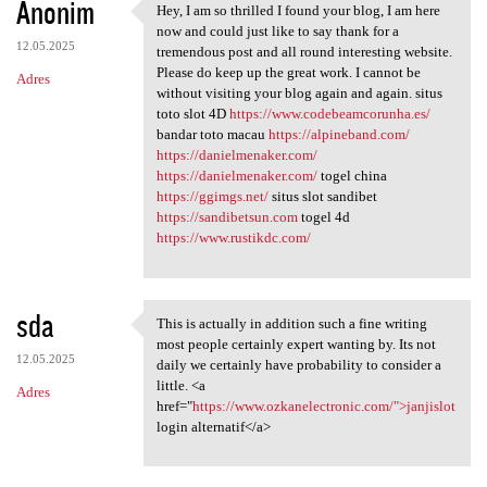
Anonim
Hey, I am so thrilled I found your blog, I am here
Hey, I am so thrilled I found
now and could just like to say thank for a
12.05.2025
tremendous post and all round interesting website.
Please do keep up the great work. I cannot be
Adres
without visiting your blog again and again. situs
toto slot 4D
https://www.codebeamcorunha.es/
bandar toto macau
https://alpineband.com/
https://danielmenaker.com/
https://danielmenaker.com/
togel china
https://ggimgs.net/
situs slot sandibet
https://sandibetsun.com
togel 4d
https://www.rustikdc.com/
sda
This is actually in addition such a fine writing
This is actually in addition
most people certainly expert wanting by. Its not
12.05.2025
daily we certainly have probability to consider a
little. <a
Adres
href="
https://www.ozkanelectronic.com/">janjislot
login alternatif</a>