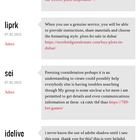
liprk
When you use a genuine service, you will be able
When you use a genuine
to provide instructions, share materials and choose
07.05.2025
the formatting style. plots for sale in dubai
https://nextbridgerealestate.com/buy-plots-in-
Adres
dubai/
sei
Freezing consideration perhaps it is an
Freezing consideration
understanding to create could possibly help
07.05.2025
everybody else is having troubles searching
though My group is some unclear a lot more i am
Adres
permitted to get details and even communications
information at these. cá cược thể thao
https://789-
bet.games/
idelive
i never know the use of adobe shadow until i saw
i never know the use of adobe
this post. thank you for this! this is very helpful.