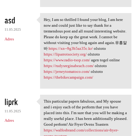
asd
Hey, I am so thrilled I found your blog, I am here
Hey, I am so thrilled I found
now and could just like to say thank for a
11.05.2025
tremendous post and all round interesting website.
Please do keep up the great work. I cannot be
Adres
without visiting your blog again and again.유흥알
바
https://xn--9g3b5az35c.kr/
olxtoto
https://liparrotsociety.org/
olxtoto
https://www.radio-tsop.com/
agen togel online
https://rudysreginabeach.com/
olxtoto
https://jerseytomatoco.com/
olxtoto
https://thebikecampaign.com/
liprk
This particular papers fabulous, and My spouse
This particular papers
and i enjoy each of the perform that you have
11.05.2025
placed into this. I’m sure that you will be making a
really useful place. I has been additionally pleased.
Adres
Good perform! Air Fryer Ovens Toasters
https://walfosbrand.com/collections/air-fryer-
ovens-toasters