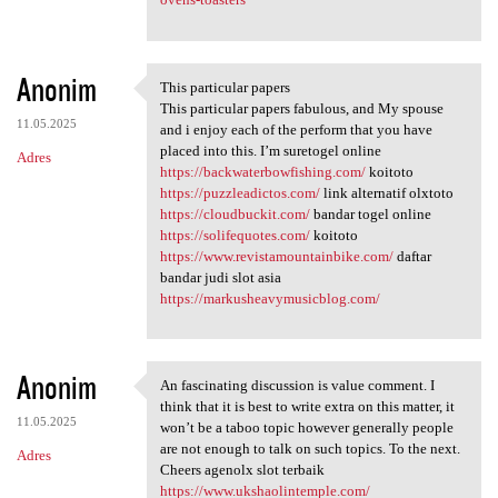
Anonim
This particular papers
This particular papers
This particular papers fabulous, and My spouse
11.05.2025
and i enjoy each of the perform that you have
placed into this. I’m suretogel online
Adres
https://backwaterbowfishing.com/
koitoto
https://puzzleadictos.com/
link alternatif olxtoto
https://cloudbuckit.com/
bandar togel online
https://solifequotes.com/
koitoto
https://www.revistamountainbike.com/
daftar
bandar judi slot asia
https://markusheavymusicblog.com/
Anonim
An fascinating discussion is value comment. I
An fascinating discussion is
think that it is best to write extra on this matter, it
11.05.2025
won’t be a taboo topic however generally people
are not enough to talk on such topics. To the next.
Adres
Cheers agenolx slot terbaik
https://www.ukshaolintemple.com/