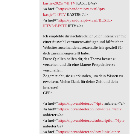
kastje-2025/">IPTV
KASTJE</a>
<a href="
https://pandoraiptv-tv.nl/iptv-
kastje/">IPTV
KASTJE</a>
<a href="
https://pandoraiptv-tv.nl/BESTE-
IPTV">BESTE
IPTV</a>
Ich empfehle dir nachdrücklich, dich intensiver mit
einer Auswahl vertrauenswürdiger und hilfreicher
Websites auseinanderzusetzen,die ich speziell für
dich zusammengestellt habe.
Diese Quellen helfen dir, das Thema besser zu
verstehen und dir eine klarere Perspektive zu
verschaffen.
Zögere nicht, sie zu erkunden, um dein Wissen zu
erweitern. Vielen Dank für deine Zeit und dein
Interesse!
GER:
<a href="
https://iptvanbieter.cc">iptv
anbieter</a>
<a href="
https://iptvanbieter.cc/iptv-totaal">iptv
anbieter</a>
<a href="
https://iptvanbieter.cc/subscription">iptv
anbieter</a>
<a href="
https://iptvanbieter.cc/iptv-linie">iptv