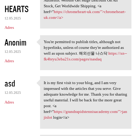
Authentic Website Get Huge Discount On All
HEARTS
Stock, Get Worldwide Shipping. <a
href="
https://chromeheart-uk.com/">chromeheart-
uk.com</a>
12.05.2025
Adres
Anonim
You're permitted to publish titles, although not
You're permitted to publish
hyperlinks, unless of course they're authorized as
12.05.2025
well as upon subject. 해외선물 나스닥
https://xn--
fk4bryu3eba21s.com/pages/nasdaq
Adres
asd
It is my first visit to your blog, and I am very
It is my first visit to your
impressed with the articles that you serve. Give
12.05.2025
adequate knowledge for me. Thank you for sharing
useful material. I will be back for the more great
Adres
post. <a
href="
https://grandrapidstennisacademy.com/">jan
jislot
login</a>