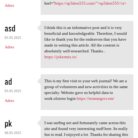
m
href="
https://sp5ders555.com//">sp5ders555</a>
Adres
e
n
t
asd
I think this is an informative post and it is very
I think this is an
a
beneficial and knowledgeable. Therefore, I would
05.05.2025
like to thank you for the endeavors that you have
r
made in writing this article. All the content is
Adres
z
absolutely well-researched. Thanks...
https://jokermix.to/
e
ad
This is my first visit to your web journal! We are a
This is my first visit to
group of volunteers and new activities in the same
05.05.2025
specialty. Website gave us helpful data to
work.olxtoto login
https://teraranger.com/
Adres
pk
I was surfing net and fortunately came across this
I was surfing net and
site and found very interesting stuff here. Its really
06.05.2025
fun to read. I enjoyed a lot. Thanks for sharing this