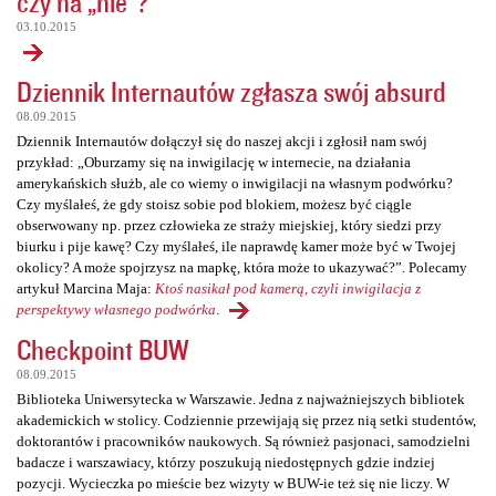
czy na „nie”?
03.10.2015
Dziennik Internautów zgłasza swój absurd
08.09.2015
Dziennik Internautów dołączył się do naszej akcji i zgłosił nam swój
przykład: „Oburzamy się na inwigilację w internecie, na działania
amerykańskich służb, ale co wiemy o inwigilacji na własnym podwórku?
Czy myślałeś, że gdy stoisz sobie pod blokiem, możesz być ciągle
obserwowany np. przez człowieka ze straży miejskiej, który siedzi przy
biurku i pije kawę? Czy myślałeś, ile naprawdę kamer może być w Twojej
okolicy? A może spojrzysz na mapkę, która może to ukazywać?”. Polecamy
artykuł Marcina Maja:
Ktoś nasikał pod kamerą, czyli inwigilacja z
perspektywy własnego podwórka
.
Checkpoint BUW
08.09.2015
Biblioteka Uniwersytecka w Warszawie. Jedna z najważniejszych bibliotek
akademickich w stolicy. Codziennie przewijają się przez nią setki studentów,
doktorantów i pracowników naukowych. Są również pasjonaci, samodzielni
badacze i warszawiacy, którzy poszukują niedostępnych gdzie indziej
pozycji. Wycieczka po mieście bez wizyty w BUW-ie też się nie liczy. W