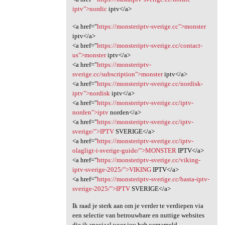
iptv">nordic
iptv</a>
<a href="
https://monsteriptv-sverige.cc">monster
iptv</a>
<a href="
https://monsteriptv-sverige.cc/contact-
us">monster
iptv</a>
<a href="
https://monsteriptv-
sverige.cc/subscription">monster
iptv</a>
<a href="
https://monsteriptv-sverige.cc/nordisk-
iptv">nordisk
iptv</a>
<a href="
https://monsteriptv-sverige.cc/iptv-
norden">iptv
norden</a>
<a href="
https://monsteriptv-sverige.cc/iptv-
sverige/">IPTV
SVERIGE</a>
<a href="
https://monsteriptv-sverige.cc/iptv-
olagligt-i-sverige-guide/">MONSTER
IPTV</a>
<a href="
https://monsteriptv-sverige.cc/viking-
iptv-sverige-2025/">VIKING
IPTV</a>
<a href="
https://monsteriptv-sverige.cc/basta-iptv-
sverige-2025/">IPTV
SVERIGE</a>
Ik raad je sterk aan om je verder te verdiepen via
een selectie van betrouwbare en nuttige websites
die ik speciaal voor jou heb verzameld.