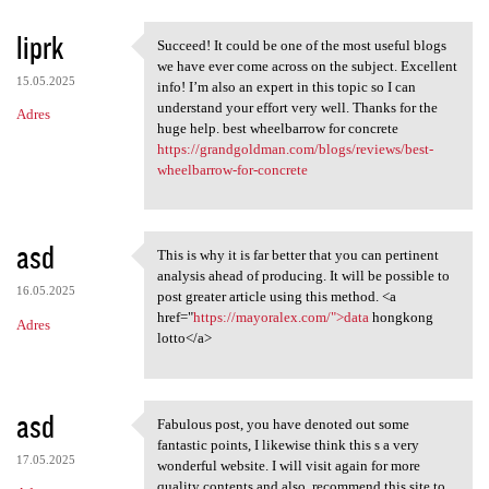
liprk
Succeed! It could be one of the most useful blogs
Succeed! It could be one of
we have ever come across on the subject. Excellent
15.05.2025
info! I’m also an expert in this topic so I can
understand your effort very well. Thanks for the
Adres
huge help. best wheelbarrow for concrete
https://grandgoldman.com/blogs/reviews/best-
wheelbarrow-for-concrete
asd
This is why it is far better that you can pertinent
This is why it is far better
analysis ahead of producing. It will be possible to
16.05.2025
post greater article using this method. <a
href="
https://mayoralex.com/">data
hongkong
Adres
lotto</a>
asd
Fabulous post, you have denoted out some
Fabulous post, you have
fantastic points, I likewise think this s a very
17.05.2025
wonderful website. I will visit again for more
quality contents and also, recommend this site to