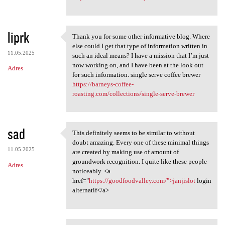
liprk
Thank you for some other informative blog. Where
Thank you for some other
else could I get that type of information written in
11.05.2025
such an ideal means? I have a mission that I’m just
now working on, and I have been at the look out
Adres
for such information. single serve coffee brewer
https://barneys-coffee-
roasting.com/collections/single-serve-brewer
sad
This definitely seems to be similar to without
This definitely seems to be
doubt amazing. Every one of these minimal things
11.05.2025
are created by making use of amount of
groundwork recognition. I quite like these people
Adres
noticeably. <a
href="
https://goodfoodvalley.com/">janjislot
login
alternatif</a>