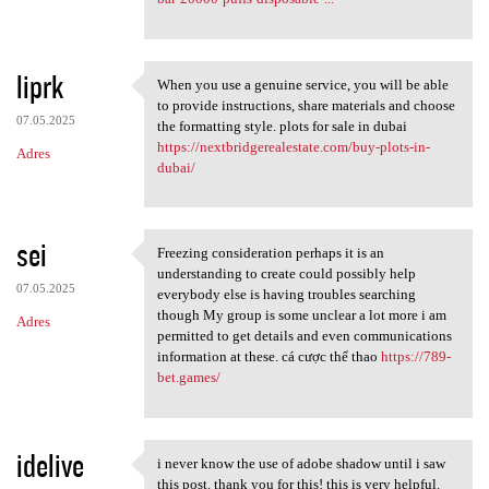
liprk
When you use a genuine service, you will be able
When you use a genuine
to provide instructions, share materials and choose
07.05.2025
the formatting style. plots for sale in dubai
https://nextbridgerealestate.com/buy-plots-in-
Adres
dubai/
sei
Freezing consideration perhaps it is an
Freezing consideration
understanding to create could possibly help
07.05.2025
everybody else is having troubles searching
though My group is some unclear a lot more i am
Adres
permitted to get details and even communications
information at these. cá cược thể thao
https://789-
bet.games/
idelive
i never know the use of adobe shadow until i saw
i never know the use of adobe
this post. thank you for this! this is very helpful.