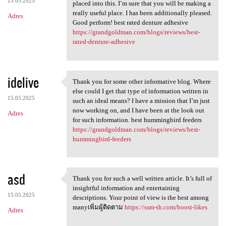
15.05.2025
placed into this. I’m sure that you will be making a
really useful place. I has been additionally pleased.
Adres
Good perform! best rated denture adhesive
https://grandgoldman.com/blogs/reviews/best-
rated-denture-adhesive
idelive
Thank you for some other informative blog. Where
Thank you for some other
else could I get that type of information written in
15.05.2025
such an ideal means? I have a mission that I’m just
now working on, and I have been at the look out
Adres
for such information. best hummingbird feeders
https://grandgoldman.com/blogs/reviews/best-
hummingbird-feeders
asd
Thank you for such a well written article. It’s full of
Thank you for such a well
insightful information and entertaining
15.05.2025
descriptions. Your point of view is the best among
manyเพิ่มผู้ติดตาม
https://ssm-th.com/boost-likes
Adres