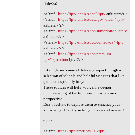
linie</a>
<a href="
https://iptv-anbieter.cc">iptv
anbieter</a>
<a href="
https://iptv-anbieter.cc/iptv-totaal">iptv
anbieter</a>
<a href="
https://iptv-anbieter.cc/subscription">iptv
anbieter</a>
<a href="
https://iptv-anbieter.cc/contact-us">iptv
anbieter</a>
<a href="
https://iptv-anbieter.cc/premium-
iptv">premium
iptv</a>
I strongly recommend delving deeper through a
selection of reliable and helpful websites that I’ve
gathered especially for you.
These sources will help you gain a deeper
understanding of the topic and form a clearer
perspective.
Don’t hesitate to explore them to enhance your
knowledge. Thank you for your time and interest!
uk us
<a href="
https://iptvamericas.us">iptv