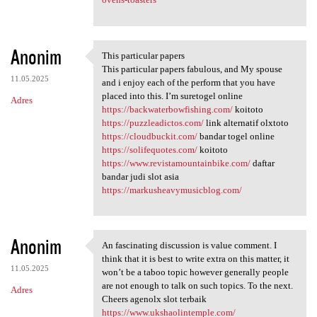
Anonim
This particular papers
This particular papers
This particular papers fabulous, and My spouse
11.05.2025
and i enjoy each of the perform that you have
placed into this. I’m suretogel online
Adres
https://backwaterbowfishing.com/
koitoto
https://puzzleadictos.com/
link alternatif olxtoto
https://cloudbuckit.com/
bandar togel online
https://solifequotes.com/
koitoto
https://www.revistamountainbike.com/
daftar
bandar judi slot asia
https://markusheavymusicblog.com/
Anonim
An fascinating discussion is value comment. I
An fascinating discussion is
think that it is best to write extra on this matter, it
11.05.2025
won’t be a taboo topic however generally people
are not enough to talk on such topics. To the next.
Adres
Cheers agenolx slot terbaik
https://www.ukshaolintemple.com/