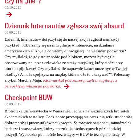
czy na „nie”?
03.10.2015
Dziennik Internautów zgłasza swój absurd
08.09.2015
Dziennik Internautów dołączył się do naszej akcji i zgłosił nam swój
przykład: „Oburzamy się na inwigilację w internecie, na działania
amerykańskich służb, ale co wiemy o inwigilacji na własnym podwórku?
Czy myślałeś, że gdy stoisz sobie pod blokiem, możesz być ciągle
obserwowany np. przez człowieka ze straży miejskiej, który siedzi przy
biurku i pije kawę? Czy myślałeś, ile naprawdę kamer może być w Twojej
okolicy? A może spojrzysz na mapkę, która może to ukazywać?”. Polecamy
artykuł Marcina Maja:
Ktoś nasikał pod kamerą, czyli inwigilacja z
perspektywy własnego podwórka
.
Checkpoint BUW
08.09.2015
Biblioteka Uniwersytecka w Warszawie. Jedna z najważniejszych bibliotek
akademickich w stolicy. Codziennie przewijają się przez nią setki studentów,
doktorantów i pracowników naukowych. Są również pasjonaci, samodzielni
badacze i warszawiacy, którzy poszukują niedostępnych gdzie indziej
pozycji. Wycieczka po mieście bez wizyty w BUW-ie też się nie liczy. W