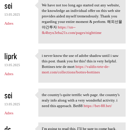
sei
We have not too long ago started out any website,
We have not too long ago
the knowledge an individual offer on this web site
13.05.2025
provides aided myself tremendously. Thank you
regarding your entire moment & perform. 해외선물
Adres
야간투자
https://xn--
fk4bryu3eba21s.com/pages/nighttime
liprk
i never know the use of adobe shadow until i saw
i never know the use of adobe
this post. thank you for this! this is very helpful.
13.05.2025
Bottines tete de mort
https://valdis-tete-de-
mort.com/collections/bottes-bottines
Adres
sei
the country's quite terrific web page. the country's
the country's quite terrific
realy info along with a very wonderful activity. i
13.05.2025
need this approach. Bet88
https://bet-88.bet/
Adres
ds
I’m going to read this. I’ll be sure to come back.