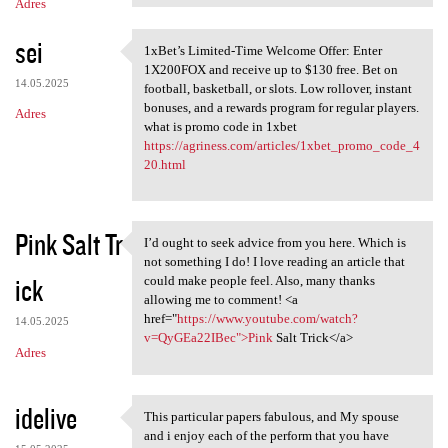
Adres
sei
1xBet’s Limited-Time Welcome Offer: Enter
1xBet’s Limited-Time Welcome
1X200FOX and receive up to $130 free. Bet on
14.05.2025
football, basketball, or slots. Low rollover, instant
bonuses, and a rewards program for regular players.
Adres
what is promo code in 1xbet
https://agriness.com/articles/1xbet_promo_code_4
20.html
Pink Salt Tr
I’d ought to seek advice from you here. Which is
I’d ought to seek advice from
not something I do! I love reading an article that
ick
could make people feel. Also, many thanks
allowing me to comment! <a
href="
https://www.youtube.com/watch?
14.05.2025
v=QyGEa22IBec">Pink
Salt Trick</a>
Adres
idelive
This particular papers fabulous, and My spouse
This particular papers
and i enjoy each of the perform that you have