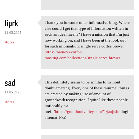
liprk
Thank you for some other informative blog. Where
Thank you for some other
else could I get that type of information written in
11.05.2025
such an ideal means? I have a mission that I’m just
now working on, and I have been at the look out
Adres
for such information. single serve coffee brewer
https://barneys-coffee-
roasting.com/collections/single-serve-brewer
sad
This definitely seems to be similar to without
This definitely seems to be
doubt amazing. Every one of these minimal things
11.05.2025
are created by making use of amount of
groundwork recognition. I quite like these people
Adres
noticeably. <a
href="
https://goodfoodvalley.com/">janjislot
login
alternatif</a>