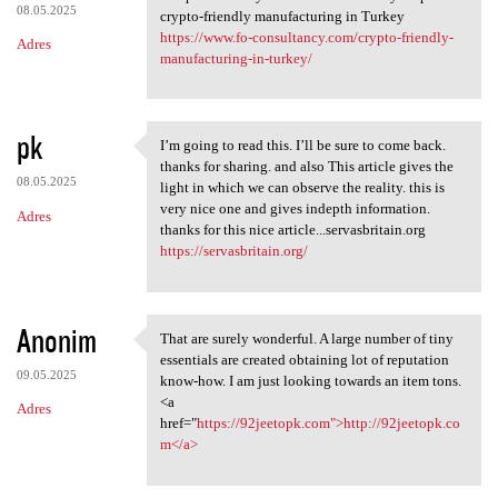
08.05.2025
crypto-friendly manufacturing in Turkey
https://www.fo-consultancy.com/crypto-friendly-
Adres
manufacturing-in-turkey/
pk
I’m going to read this. I’ll be sure to come back.
I’m going to read this. I’ll
thanks for sharing. and also This article gives the
08.05.2025
light in which we can observe the reality. this is
very nice one and gives indepth information.
Adres
thanks for this nice article...servasbritain.org
https://servasbritain.org/
Anonim
That are surely wonderful. A large number of tiny
That are surely wonderful. A
essentials are created obtaining lot of reputation
09.05.2025
know-how. I am just looking towards an item tons.
<a
Adres
href="
https://92jeetopk.com">http://92jeetopk.co
m</a>