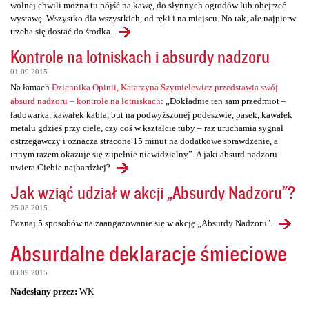
wolnej chwili można tu pójść na kawę, do słynnych ogrodów lub obejrzeć
wystawę. Wszystko dla wszystkich, od ręki i na miejscu. No tak, ale najpierw
trzeba się dostać do środka.
Kontrole na lotniskach i absurdy nadzoru
01.09.2015
Na łamach
Dziennika Opinii, Katarzyna Szymielewicz przedstawia swój
absurd nadzoru – kontrole na lotniskach
: „Dokładnie ten sam przedmiot –
ładowarka, kawałek kabla, but na podwyższonej podeszwie, pasek, kawałek
metalu gdzieś przy ciele, czy coś w kształcie tuby – raz uruchamia sygnał
ostrzegawczy i oznacza stracone 15 minut na dodatkowe sprawdzenie, a
innym razem okazuje się zupełnie niewidzialny”. A jaki absurd nadzoru
uwiera Ciebie najbardziej?
Jak wziąć udział w akcji „Absurdy Nadzoru"?
25.08.2015
Poznaj 5 sposobów na zaangażowanie się w akcję „Absurdy Nadzoru".
Absurdalne deklaracje śmieciowe
03.09.2015
Nadesłany przez:
WK