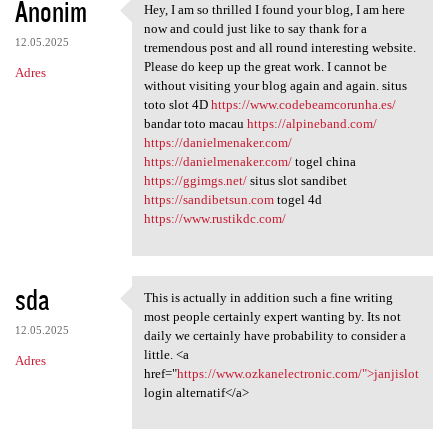
Anonim
Hey, I am so thrilled I found your blog, I am here
Hey, I am so thrilled I found
now and could just like to say thank for a
12.05.2025
tremendous post and all round interesting website.
Please do keep up the great work. I cannot be
Adres
without visiting your blog again and again. situs
toto slot 4D
https://www.codebeamcorunha.es/
bandar toto macau
https://alpineband.com/
https://danielmenaker.com/
https://danielmenaker.com/
togel china
https://ggimgs.net/
situs slot sandibet
https://sandibetsun.com
togel 4d
https://www.rustikdc.com/
sda
This is actually in addition such a fine writing
This is actually in addition
most people certainly expert wanting by. Its not
12.05.2025
daily we certainly have probability to consider a
little. <a
Adres
href="
https://www.ozkanelectronic.com/">janjislot
login alternatif</a>