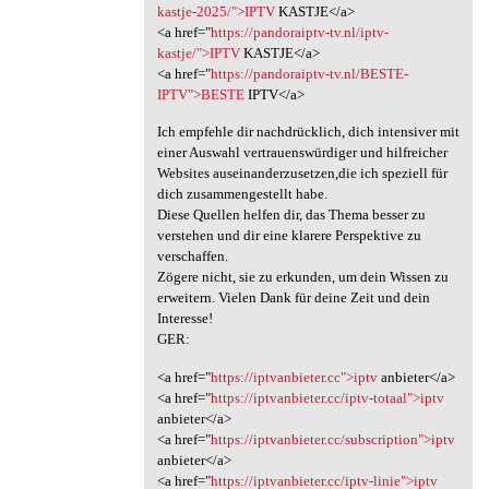
kastje-2025/">IPTV
KASTJE</a>
<a href="
https://pandoraiptv-tv.nl/iptv-
kastje/">IPTV
KASTJE</a>
<a href="
https://pandoraiptv-tv.nl/BESTE-
IPTV">BESTE
IPTV</a>
Ich empfehle dir nachdrücklich, dich intensiver mit
einer Auswahl vertrauenswürdiger und hilfreicher
Websites auseinanderzusetzen,die ich speziell für
dich zusammengestellt habe.
Diese Quellen helfen dir, das Thema besser zu
verstehen und dir eine klarere Perspektive zu
verschaffen.
Zögere nicht, sie zu erkunden, um dein Wissen zu
erweitern. Vielen Dank für deine Zeit und dein
Interesse!
GER:
<a href="
https://iptvanbieter.cc">iptv
anbieter</a>
<a href="
https://iptvanbieter.cc/iptv-totaal">iptv
anbieter</a>
<a href="
https://iptvanbieter.cc/subscription">iptv
anbieter</a>
<a href="
https://iptvanbieter.cc/iptv-linie">iptv