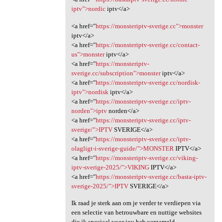
iptv">nordic
iptv</a>
<a href="
https://monsteriptv-sverige.cc">monster
iptv</a>
<a href="
https://monsteriptv-sverige.cc/contact-
us">monster
iptv</a>
<a href="
https://monsteriptv-
sverige.cc/subscription">monster
iptv</a>
<a href="
https://monsteriptv-sverige.cc/nordisk-
iptv">nordisk
iptv</a>
<a href="
https://monsteriptv-sverige.cc/iptv-
norden">iptv
norden</a>
<a href="
https://monsteriptv-sverige.cc/iptv-
sverige/">IPTV
SVERIGE</a>
<a href="
https://monsteriptv-sverige.cc/iptv-
olagligt-i-sverige-guide/">MONSTER
IPTV</a>
<a href="
https://monsteriptv-sverige.cc/viking-
iptv-sverige-2025/">VIKING
IPTV</a>
<a href="
https://monsteriptv-sverige.cc/basta-iptv-
sverige-2025/">IPTV
SVERIGE</a>
Ik raad je sterk aan om je verder te verdiepen via
een selectie van betrouwbare en nuttige websites
die ik speciaal voor jou heb verzameld.