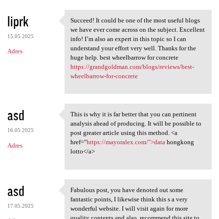
liprk
Succeed! It could be one of the most useful blogs
Succeed! It could be one of
we have ever come across on the subject. Excellent
15.05.2025
info! I’m also an expert in this topic so I can
understand your effort very well. Thanks for the
Adres
huge help. best wheelbarrow for concrete
https://grandgoldman.com/blogs/reviews/best-
wheelbarrow-for-concrete
asd
This is why it is far better that you can pertinent
This is why it is far better
analysis ahead of producing. It will be possible to
16.05.2025
post greater article using this method. <a
href="
https://mayoralex.com/">data
hongkong
Adres
lotto</a>
asd
Fabulous post, you have denoted out some
Fabulous post, you have
fantastic points, I likewise think this s a very
17.05.2025
wonderful website. I will visit again for more
quality contents and also, recommend this site to