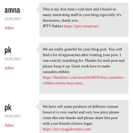
amna
This is my first time i visit here and I found so
This is my first time i visit
many interesting stuff in your blog especially it's
10.05.2025
discussion, thank you.
IPTV Pakket
https://iptv-totaal.net
Adres
pk
We are really grateful for your blog post. You will
We are really grateful for
find a lot of approaches after visiting your post. I
10.05.2025
was exactly searching for. Thanks for such post and
please keep it up. Great work.how to make
Adres
cannabis edibles
https://fatallisto.com/story9418850/buy-cannabis-
edibles-online-buy-cann...
pk
We have sell some products of different custom
We have sell some products of
boxes.it is very useful and very low price please
10.05.2025
visits this site thanks and please share this post
with your friends.olxtoto login
Adres
https://m.voyagedetudes.com/