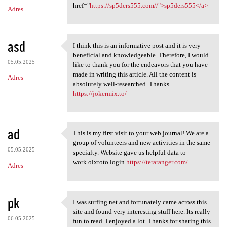
m
href="
https://sp5ders555.com//">sp5ders555</a>
Adres
e
n
t
asd
I think this is an informative post and it is very
I think this is an
a
beneficial and knowledgeable. Therefore, I would
05.05.2025
like to thank you for the endeavors that you have
r
made in writing this article. All the content is
Adres
z
absolutely well-researched. Thanks...
https://jokermix.to/
e
ad
This is my first visit to your web journal! We are a
This is my first visit to
group of volunteers and new activities in the same
05.05.2025
specialty. Website gave us helpful data to
work.olxtoto login
https://teraranger.com/
Adres
pk
I was surfing net and fortunately came across this
I was surfing net and
site and found very interesting stuff here. Its really
06.05.2025
fun to read. I enjoyed a lot. Thanks for sharing this