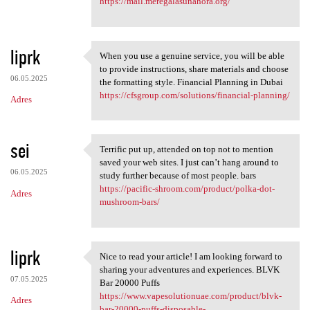
https://mail.meregalasunahora.org/
liprk
When you use a genuine service, you will be able
When you use a genuine
to provide instructions, share materials and choose
06.05.2025
the formatting style. Financial Planning in Dubai
https://cfsgroup.com/solutions/financial-planning/
Adres
sei
Terrific put up, attended on top not to mention
Terrific put up, attended on
saved your web sites. I just can’t hang around to
06.05.2025
study further because of most people. bars
https://pacific-shroom.com/product/polka-dot-
Adres
mushroom-bars/
liprk
Nice to read your article! I am looking forward to
Nice to read your article! I
sharing your adventures and experiences. BLVK
07.05.2025
Bar 20000 Puffs
https://www.vapesolutionuae.com/product/blvk-
Adres
bar-20000-puffs-disposable-...