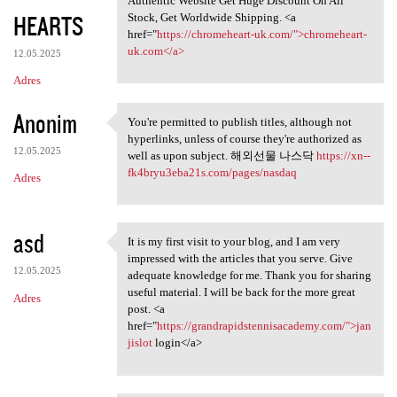
Authentic Website Get Huge Discount On All
HEARTS
Stock, Get Worldwide Shipping. <a
href="
https://chromeheart-uk.com/">chromeheart-
uk.com</a>
12.05.2025
Adres
Anonim
You're permitted to publish titles, although not
You're permitted to publish
hyperlinks, unless of course they're authorized as
12.05.2025
well as upon subject. 해외선물 나스닥
https://xn--
fk4bryu3eba21s.com/pages/nasdaq
Adres
asd
It is my first visit to your blog, and I am very
It is my first visit to your
impressed with the articles that you serve. Give
12.05.2025
adequate knowledge for me. Thank you for sharing
useful material. I will be back for the more great
Adres
post. <a
href="
https://grandrapidstennisacademy.com/">jan
jislot
login</a>