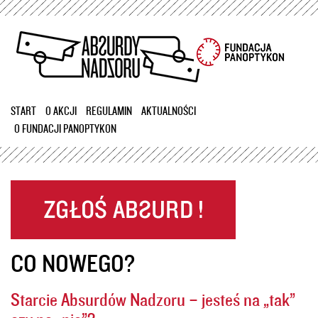
Przejdź
do
treści
START
O AKCJI
REGULAMIN
AKTUALNOŚCI
O FUNDACJI PANOPTYKON
CO NOWEGO?
Starcie Absurdów Nadzoru – jesteś na „tak”