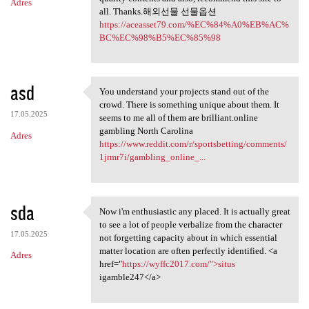
Adres
all. Thanks.해외선물 선물옵션
https://aceasset79.com/%EC%84%A0%EB%AC%
BC%EC%98%B5%EC%85%98
asd
You understand your projects stand out of the
You understand your projects
crowd. There is something unique about them. It
17.05.2025
seems to me all of them are brilliant.online
gambling North Carolina
Adres
https://www.reddit.com/r/sportsbetting/comments/
1jrmr7i/gambling_online_...
sda
Now i'm enthusiastic any placed. It is actually great
Now i'm enthusiastic any
to see a lot of people verbalize from the character
17.05.2025
not forgetting capacity about in which essential
matter location are often perfectly identified. <a
Adres
href="
https://wyffc2017.com/">situs
igamble247</a>