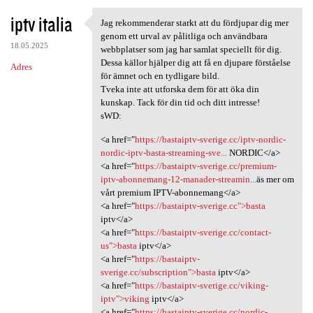
iptv italia
Jag rekommenderar starkt att du fördjupar dig mer
Jag rekommenderar starkt att
genom ett urval av pålitliga och användbara
18.05.2025
webbplatser som jag har samlat speciellt för dig.
Dessa källor hjälper dig att få en djupare förståelse
Adres
för ämnet och en tydligare bild.
Tveka inte att utforska dem för att öka din
kunskap. Tack för din tid och ditt intresse!
sWD:
<a href="
https://bastaiptv-sverige.cc/iptv-nordic-
nordic-iptv-basta-streaming-sve...
NORDIC</a>
<a href="
https://bastaiptv-sverige.cc/premium-
iptv-abonnemang-12-manader-streamin...
äs mer om
vårt premium IPTV-abonnemang</a>
<a href="
https://bastaiptv-sverige.cc">basta
iptv</a>
<a href="
https://bastaiptv-sverige.cc/contact-
us">basta
iptv</a>
<a href="
https://bastaiptv-
sverige.cc/subscription">basta
iptv</a>
<a href="
https://bastaiptv-sverige.cc/viking-
iptv">viking
iptv</a>
<a href="
https://bastaiptv-sverige.cc/nordic-