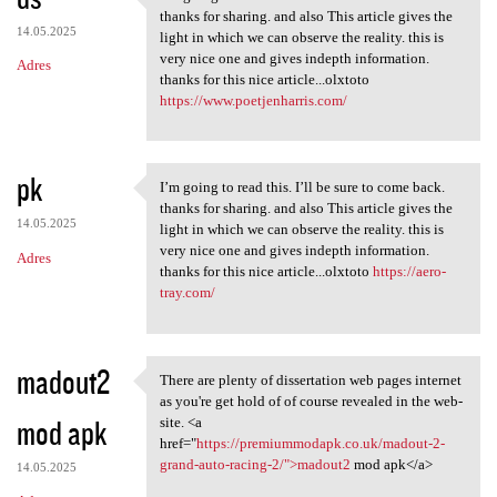
I’m going to read this. I’ll
thanks for sharing. and also This article gives the
14.05.2025
light in which we can observe the reality. this is
very nice one and gives indepth information.
Adres
thanks for this nice article...olxtoto
https://www.poetjenharris.com/
pk
I’m going to read this. I’ll be sure to come back.
I’m going to read this. I’ll
thanks for sharing. and also This article gives the
14.05.2025
light in which we can observe the reality. this is
very nice one and gives indepth information.
Adres
thanks for this nice article...olxtoto
https://aero-
tray.com/
madout2
There are plenty of dissertation web pages internet
There are plenty of
as you're get hold of of course revealed in the web-
mod apk
site. <a
href="
https://premiummodapk.co.uk/madout-2-
grand-auto-racing-2/">madout2
mod apk</a>
14.05.2025