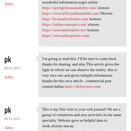
wonderful information.togel online
Adres
https://springofsustainability.com/
olxtoto
https://www.tellyourfriendsldn.com/
Olxtoto
https://bconradwilliams.com/
koitoto
https://onthecomeuptv.com/
olxtoto
https://www.rachelallen.net/
koitoto
https://www.paleopriests.com/
pk
I’m going to read this. I’ll be sure to come back.
I’m going to read this. I’ll
thanks for sharing. and also This article gives the
06.05.2025
light in which we can observe the reality. this is
very nice one and gives indepth information.
Adres
thanks for this nice article...commercial pest
control dallas
https://delta1pest.com/
pk
This is my first visit to your web journal! We are a
This is my first visit to
group of volunteers and new activities in the same
06.05.2025
specialty. Website gave us helpful data to
work.olxtoto macau
Adres