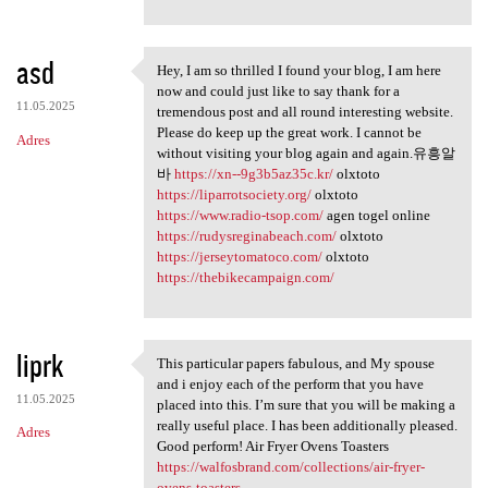
asd
Hey, I am so thrilled I found your blog, I am here
Hey, I am so thrilled I found
now and could just like to say thank for a
11.05.2025
tremendous post and all round interesting website.
Please do keep up the great work. I cannot be
Adres
without visiting your blog again and again.유흥알
바
https://xn--9g3b5az35c.kr/
olxtoto
https://liparrotsociety.org/
olxtoto
https://www.radio-tsop.com/
agen togel online
https://rudysreginabeach.com/
olxtoto
https://jerseytomatoco.com/
olxtoto
https://thebikecampaign.com/
liprk
This particular papers fabulous, and My spouse
This particular papers
and i enjoy each of the perform that you have
11.05.2025
placed into this. I’m sure that you will be making a
really useful place. I has been additionally pleased.
Adres
Good perform! Air Fryer Ovens Toasters
https://walfosbrand.com/collections/air-fryer-
ovens-toasters