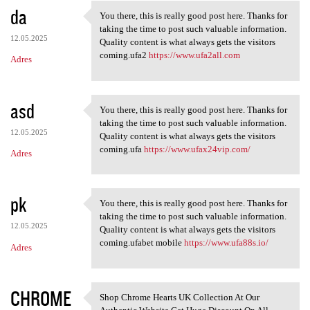
da
You there, this is really good post here. Thanks for
You there, this is really
taking the time to post such valuable information.
12.05.2025
Quality content is what always gets the visitors
coming.ufa2
https://www.ufa2all.com
Adres
asd
You there, this is really good post here. Thanks for
You there, this is really
taking the time to post such valuable information.
12.05.2025
Quality content is what always gets the visitors
coming.ufa
https://www.ufax24vip.com/
Adres
pk
You there, this is really good post here. Thanks for
You there, this is really
taking the time to post such valuable information.
12.05.2025
Quality content is what always gets the visitors
coming.ufabet mobile
https://www.ufa88s.io/
Adres
CHROME
Shop Chrome Hearts UK Collection At Our
Shop Chrome Hearts UK