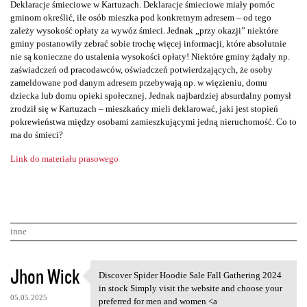
Deklaracje śmieciowe w Kartuzach. Deklaracje śmieciowe miały pomóc
gminom określić, ile osób mieszka pod konkretnym adresem – od tego
zależy wysokość opłaty za wywóz śmieci. Jednak „przy okazji” niektóre
gminy postanowiły zebrać sobie trochę więcej informacji, które absolutnie
nie są konieczne do ustalenia wysokości opłaty! Niektóre gminy żądały np.
zaświadczeń od pracodawców, oświadczeń potwierdzających, że osoby
zameldowane pod danym adresem przebywają np. w więzieniu, domu
dziecka lub domu opieki społecznej. Jednak najbardziej absurdalny pomysł
zrodził się w Kartuzach – mieszkańcy mieli deklarować, jaki jest stopień
pokrewieństwa między osobami zamieszkującymi jedną nieruchomość. Co to
ma do śmieci?
Link do materiału prasowego
inne
K
Jhon Wick
Discover Spider Hoodie Sale Fall Gathering 2024
Discover Spider Hoodie Sale
o
in stock Simply visit the website and choose your
05.05.2025
preferred for men and women <a