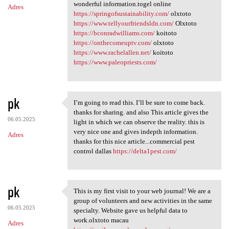
wonderful information.togel online
Adres
https://springofsustainability.com/
olxtoto
https://www.tellyourfriendsldn.com/
Olxtoto
https://bconradwilliams.com/
koitoto
https://onthecomeuptv.com/
olxtoto
https://www.rachelallen.net/
koitoto
https://www.paleopriests.com/
pk
I’m going to read this. I’ll be sure to come back.
I’m going to read this. I’ll
thanks for sharing. and also This article gives the
06.05.2025
light in which we can observe the reality. this is
very nice one and gives indepth information.
Adres
thanks for this nice article...commercial pest
control dallas
https://delta1pest.com/
pk
This is my first visit to your web journal! We are a
This is my first visit to
group of volunteers and new activities in the same
06.05.2025
specialty. Website gave us helpful data to
work.olxtoto macau
Adres