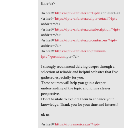
linie</a>
<a href="
https://iptv-anbieter.cc">iptv
anbieter</a>
<a href="
https://iptv-anbieter.cc/iptv-totaal">iptv
anbieter</a>
<a href="
https://iptv-anbieter.cc/subscription">iptv
anbieter</a>
<a href="
https://iptv-anbieter.cc/contact-us">iptv
anbieter</a>
<a href="
https://iptv-anbieter.cc/premium-
iptv">premium
iptv</a>
I strongly recommend delving deeper through a
selection of reliable and helpful websites that I’ve
gathered especially for you.
These sources will help you gain a deeper
understanding of the topic and form a clearer
perspective.
Don’t hesitate to explore them to enhance your
knowledge. Thank you for your time and interest!
uk us
<a href="
https://iptvamericas.us">iptv