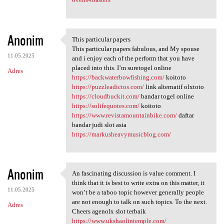
Anonim
This particular papers
This particular papers
This particular papers fabulous, and My spouse
11.05.2025
and i enjoy each of the perform that you have
placed into this. I’m suretogel online
Adres
https://backwaterbowfishing.com/
koitoto
https://puzzleadictos.com/
link alternatif olxtoto
https://cloudbuckit.com/
bandar togel online
https://solifequotes.com/
koitoto
https://www.revistamountainbike.com/
daftar
bandar judi slot asia
https://markusheavymusicblog.com/
Anonim
An fascinating discussion is value comment. I
An fascinating discussion is
think that it is best to write extra on this matter, it
11.05.2025
won’t be a taboo topic however generally people
are not enough to talk on such topics. To the next.
Adres
Cheers agenolx slot terbaik
https://www.ukshaolintemple.com/