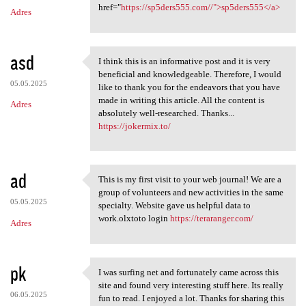
m
href="
https://sp5ders555.com//">sp5ders555</a>
Adres
e
n
t
asd
I think this is an informative post and it is very
I think this is an
a
beneficial and knowledgeable. Therefore, I would
05.05.2025
like to thank you for the endeavors that you have
r
made in writing this article. All the content is
Adres
z
absolutely well-researched. Thanks...
https://jokermix.to/
e
ad
This is my first visit to your web journal! We are a
This is my first visit to
group of volunteers and new activities in the same
05.05.2025
specialty. Website gave us helpful data to
work.olxtoto login
https://teraranger.com/
Adres
pk
I was surfing net and fortunately came across this
I was surfing net and
site and found very interesting stuff here. Its really
06.05.2025
fun to read. I enjoyed a lot. Thanks for sharing this