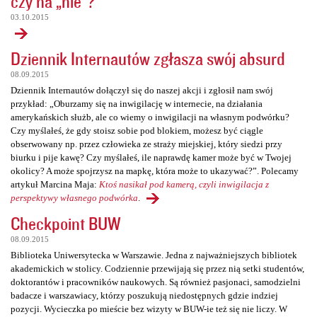
czy na „nie”?
03.10.2015
Dziennik Internautów zgłasza swój absurd
08.09.2015
Dziennik Internautów dołączył się do naszej akcji i zgłosił nam swój
przykład: „Oburzamy się na inwigilację w internecie, na działania
amerykańskich służb, ale co wiemy o inwigilacji na własnym podwórku?
Czy myślałeś, że gdy stoisz sobie pod blokiem, możesz być ciągle
obserwowany np. przez człowieka ze straży miejskiej, który siedzi przy
biurku i pije kawę? Czy myślałeś, ile naprawdę kamer może być w Twojej
okolicy? A może spojrzysz na mapkę, która może to ukazywać?”. Polecamy
artykuł Marcina Maja:
Ktoś nasikał pod kamerą, czyli inwigilacja z
perspektywy własnego podwórka
.
Checkpoint BUW
08.09.2015
Biblioteka Uniwersytecka w Warszawie. Jedna z najważniejszych bibliotek
akademickich w stolicy. Codziennie przewijają się przez nią setki studentów,
doktorantów i pracowników naukowych. Są również pasjonaci, samodzielni
badacze i warszawiacy, którzy poszukują niedostępnych gdzie indziej
pozycji. Wycieczka po mieście bez wizyty w BUW-ie też się nie liczy. W