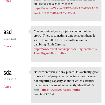
Adres
all. Thanks.해외선물 선물옵션
https://aceasset79.com/%EC%84%A0%EB%AC%
BC%EC%98%B5%EC%85%98
asd
You understand your projects stand out of the
You understand your projects
crowd. There is something unique about them. It
17.05.2025
seems to me all of them are brilliant.online
gambling North Carolina
Adres
https://www.reddit.com/r/sportsbetting/comments/
1jrmr7i/gambling_online_...
sda
Now i'm enthusiastic any placed. It is actually great
Now i'm enthusiastic any
to see a lot of people verbalize from the character
17.05.2025
not forgetting capacity about in which essential
matter location are often perfectly identified. <a
Adres
href="
https://wyffc2017.com/">situs
igamble247</a>