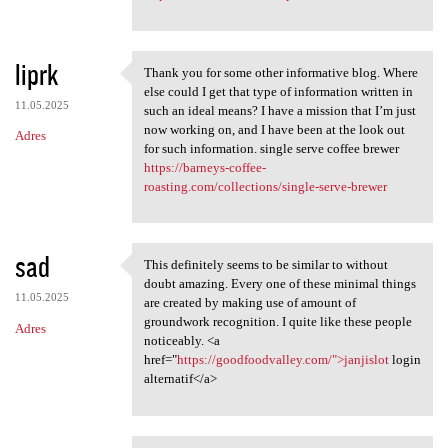
liprk
Thank you for some other informative blog. Where
Thank you for some other
else could I get that type of information written in
11.05.2025
such an ideal means? I have a mission that I’m just
now working on, and I have been at the look out
Adres
for such information. single serve coffee brewer
https://barneys-coffee-
roasting.com/collections/single-serve-brewer
sad
This definitely seems to be similar to without
This definitely seems to be
doubt amazing. Every one of these minimal things
11.05.2025
are created by making use of amount of
groundwork recognition. I quite like these people
Adres
noticeably. <a
href="
https://goodfoodvalley.com/">janjislot
login
alternatif</a>