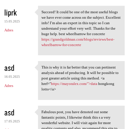
liprk
Succeed! It could be one of the most useful blogs
Succeed! It could be one of
we have ever come across on the subject. Excellent
15.05.2025
info! I’m also an expert in this topic so I can
understand your effort very well. Thanks for the
Adres
huge help. best wheelbarrow for concrete
https://grandgoldman.com/blogs/reviews/best-
wheelbarrow-for-concrete
asd
This is why it is far better that you can pertinent
This is why it is far better
analysis ahead of producing. It will be possible to
16.05.2025
post greater article using this method. <a
href="
https://mayoralex.com/">data
hongkong
Adres
lotto</a>
asd
Fabulous post, you have denoted out some
Fabulous post, you have
fantastic points, I likewise think this s a very
17.05.2025
wonderful website. I will visit again for more
quality contents and also, recommend this site to