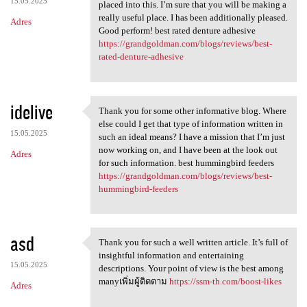
15.05.2025
placed into this. I’m sure that you will be making a
really useful place. I has been additionally pleased.
Adres
Good perform! best rated denture adhesive
https://grandgoldman.com/blogs/reviews/best-
rated-denture-adhesive
idelive
Thank you for some other informative blog. Where
Thank you for some other
else could I get that type of information written in
15.05.2025
such an ideal means? I have a mission that I’m just
now working on, and I have been at the look out
Adres
for such information. best hummingbird feeders
https://grandgoldman.com/blogs/reviews/best-
hummingbird-feeders
asd
Thank you for such a well written article. It’s full of
Thank you for such a well
insightful information and entertaining
15.05.2025
descriptions. Your point of view is the best among
manyเพิ่มผู้ติดตาม
https://ssm-th.com/boost-likes
Adres