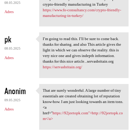
08.05.2025
crypto-friendly manufacturing in Turkey
https://www.fo-consultancy.com/crypto-friendly-
Adres
manufacturing-in-turkey/
pk
I’m going to read this. I’ll be sure to come back.
I’m going to read this. I’ll
thanks for sharing. and also This article gives the
08.05.2025
light in which we can observe the reality. this is
very nice one and gives indepth information.
Adres
thanks for this nice article...servasbritain.org
https://servasbritain.org/
Anonim
That are surely wonderful. A large number of tiny
That are surely wonderful. A
essentials are created obtaining lot of reputation
09.05.2025
know-how. I am just looking towards an item tons.
<a
Adres
href="
https://92jeetopk.com">http://92jeetopk.co
m</a>