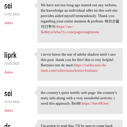
sei
We have not too long ago started out any website,
We have not too long ago
the knowledge an individual offer on this web site
13.05.2025
provides aided myself tremendously. Thank you
regarding your entire moment & perform. 해외선물
Adres
야간투자
https://xn--
fk4bryu3eba21s.com/pages/nighttime
liprk
i never know the use of adobe shadow until i saw
i never know the use of adobe
this post. thank you for this! this is very helpful.
13.05.2025
Bottines tete de mort
https://valdis-tete-de-
mort.com/collections/bottes-bottines
Adres
sei
the country's quite terrific web page. the country's
the country's quite terrific
realy info along with a very wonderful activity. i
13.05.2025
need this approach. Bet88
https://bet-88.bet/
Adres
ds
I’m going to read this. I’ll be sure to come back.