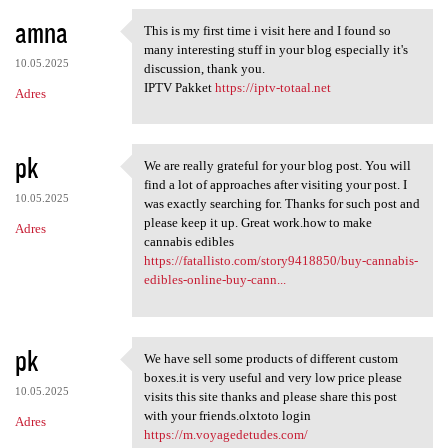
amna
This is my first time i visit here and I found so
This is my first time i visit
many interesting stuff in your blog especially it's
10.05.2025
discussion, thank you.
IPTV Pakket
https://iptv-totaal.net
Adres
pk
We are really grateful for your blog post. You will
We are really grateful for
find a lot of approaches after visiting your post. I
10.05.2025
was exactly searching for. Thanks for such post and
please keep it up. Great work.how to make
Adres
cannabis edibles
https://fatallisto.com/story9418850/buy-cannabis-
edibles-online-buy-cann...
pk
We have sell some products of different custom
We have sell some products of
boxes.it is very useful and very low price please
10.05.2025
visits this site thanks and please share this post
with your friends.olxtoto login
Adres
https://m.voyagedetudes.com/