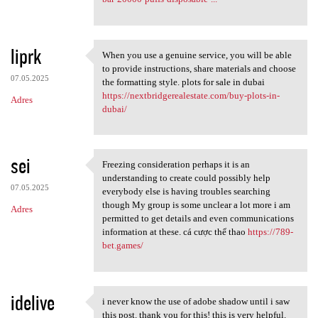
liprk
When you use a genuine service, you will be able
When you use a genuine
to provide instructions, share materials and choose
07.05.2025
the formatting style. plots for sale in dubai
https://nextbridgerealestate.com/buy-plots-in-
Adres
dubai/
sei
Freezing consideration perhaps it is an
Freezing consideration
understanding to create could possibly help
07.05.2025
everybody else is having troubles searching
though My group is some unclear a lot more i am
Adres
permitted to get details and even communications
information at these. cá cược thể thao
https://789-
bet.games/
idelive
i never know the use of adobe shadow until i saw
i never know the use of adobe
this post. thank you for this! this is very helpful.