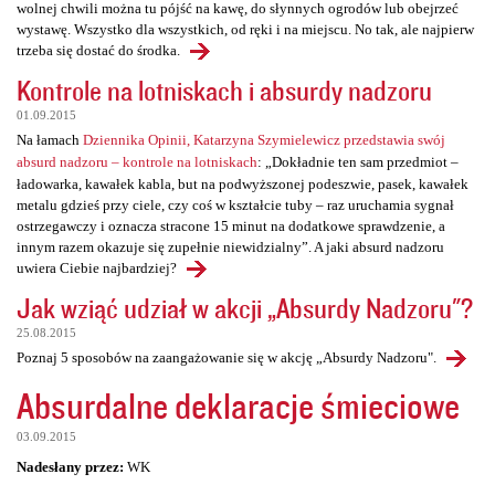
wolnej chwili można tu pójść na kawę, do słynnych ogrodów lub obejrzeć
wystawę. Wszystko dla wszystkich, od ręki i na miejscu. No tak, ale najpierw
trzeba się dostać do środka.
Kontrole na lotniskach i absurdy nadzoru
01.09.2015
Na łamach
Dziennika Opinii, Katarzyna Szymielewicz przedstawia swój
absurd nadzoru – kontrole na lotniskach
: „Dokładnie ten sam przedmiot –
ładowarka, kawałek kabla, but na podwyższonej podeszwie, pasek, kawałek
metalu gdzieś przy ciele, czy coś w kształcie tuby – raz uruchamia sygnał
ostrzegawczy i oznacza stracone 15 minut na dodatkowe sprawdzenie, a
innym razem okazuje się zupełnie niewidzialny”. A jaki absurd nadzoru
uwiera Ciebie najbardziej?
Jak wziąć udział w akcji „Absurdy Nadzoru"?
25.08.2015
Poznaj 5 sposobów na zaangażowanie się w akcję „Absurdy Nadzoru".
Absurdalne deklaracje śmieciowe
03.09.2015
Nadesłany przez:
WK