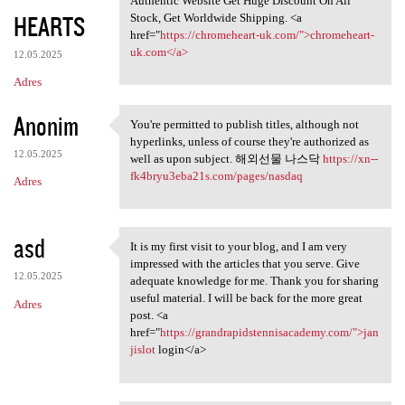
Authentic Website Get Huge Discount On All
HEARTS
Stock, Get Worldwide Shipping. <a
href="
https://chromeheart-uk.com/">chromeheart-
uk.com</a>
12.05.2025
Adres
Anonim
You're permitted to publish titles, although not
You're permitted to publish
hyperlinks, unless of course they're authorized as
12.05.2025
well as upon subject. 해외선물 나스닥
https://xn--
fk4bryu3eba21s.com/pages/nasdaq
Adres
asd
It is my first visit to your blog, and I am very
It is my first visit to your
impressed with the articles that you serve. Give
12.05.2025
adequate knowledge for me. Thank you for sharing
useful material. I will be back for the more great
Adres
post. <a
href="
https://grandrapidstennisacademy.com/">jan
jislot
login</a>