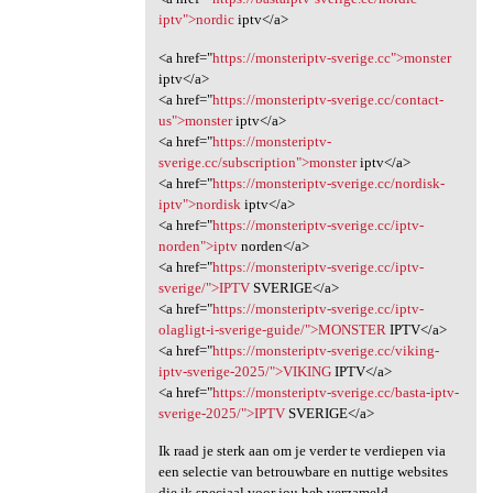
iptv">nordic
iptv</a>
<a href="
https://monsteriptv-sverige.cc">monster
iptv</a>
<a href="
https://monsteriptv-sverige.cc/contact-
us">monster
iptv</a>
<a href="
https://monsteriptv-
sverige.cc/subscription">monster
iptv</a>
<a href="
https://monsteriptv-sverige.cc/nordisk-
iptv">nordisk
iptv</a>
<a href="
https://monsteriptv-sverige.cc/iptv-
norden">iptv
norden</a>
<a href="
https://monsteriptv-sverige.cc/iptv-
sverige/">IPTV
SVERIGE</a>
<a href="
https://monsteriptv-sverige.cc/iptv-
olagligt-i-sverige-guide/">MONSTER
IPTV</a>
<a href="
https://monsteriptv-sverige.cc/viking-
iptv-sverige-2025/">VIKING
IPTV</a>
<a href="
https://monsteriptv-sverige.cc/basta-iptv-
sverige-2025/">IPTV
SVERIGE</a>
Ik raad je sterk aan om je verder te verdiepen via
een selectie van betrouwbare en nuttige websites
die ik speciaal voor jou heb verzameld.