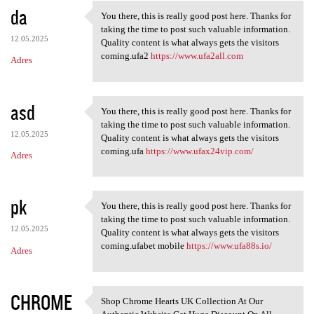
da
You there, this is really good post here. Thanks for
You there, this is really
taking the time to post such valuable information.
12.05.2025
Quality content is what always gets the visitors
coming.ufa2
https://www.ufa2all.com
Adres
asd
You there, this is really good post here. Thanks for
You there, this is really
taking the time to post such valuable information.
12.05.2025
Quality content is what always gets the visitors
coming.ufa
https://www.ufax24vip.com/
Adres
pk
You there, this is really good post here. Thanks for
You there, this is really
taking the time to post such valuable information.
12.05.2025
Quality content is what always gets the visitors
coming.ufabet mobile
https://www.ufa88s.io/
Adres
CHROME
Shop Chrome Hearts UK Collection At Our
Shop Chrome Hearts UK