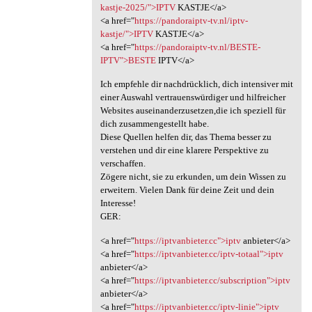
kastje-2025/">IPTV
KASTJE</a>
<a href="
https://pandoraiptv-tv.nl/iptv-
kastje/">IPTV
KASTJE</a>
<a href="
https://pandoraiptv-tv.nl/BESTE-
IPTV">BESTE
IPTV</a>
Ich empfehle dir nachdrücklich, dich intensiver mit
einer Auswahl vertrauenswürdiger und hilfreicher
Websites auseinanderzusetzen,die ich speziell für
dich zusammengestellt habe.
Diese Quellen helfen dir, das Thema besser zu
verstehen und dir eine klarere Perspektive zu
verschaffen.
Zögere nicht, sie zu erkunden, um dein Wissen zu
erweitern. Vielen Dank für deine Zeit und dein
Interesse!
GER:
<a href="
https://iptvanbieter.cc">iptv
anbieter</a>
<a href="
https://iptvanbieter.cc/iptv-totaal">iptv
anbieter</a>
<a href="
https://iptvanbieter.cc/subscription">iptv
anbieter</a>
<a href="
https://iptvanbieter.cc/iptv-linie">iptv