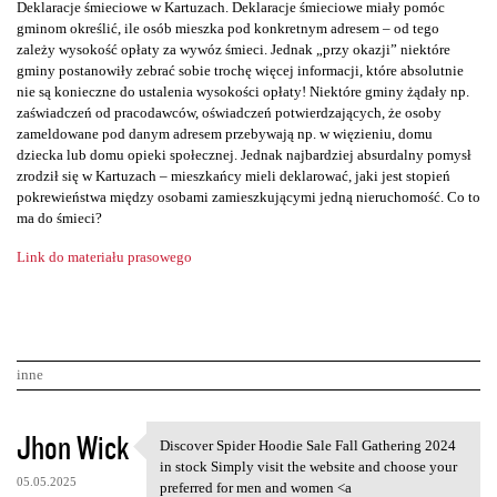
Deklaracje śmieciowe w Kartuzach. Deklaracje śmieciowe miały pomóc
gminom określić, ile osób mieszka pod konkretnym adresem – od tego
zależy wysokość opłaty za wywóz śmieci. Jednak „przy okazji” niektóre
gminy postanowiły zebrać sobie trochę więcej informacji, które absolutnie
nie są konieczne do ustalenia wysokości opłaty! Niektóre gminy żądały np.
zaświadczeń od pracodawców, oświadczeń potwierdzających, że osoby
zameldowane pod danym adresem przebywają np. w więzieniu, domu
dziecka lub domu opieki społecznej. Jednak najbardziej absurdalny pomysł
zrodził się w Kartuzach – mieszkańcy mieli deklarować, jaki jest stopień
pokrewieństwa między osobami zamieszkującymi jedną nieruchomość. Co to
ma do śmieci?
Link do materiału prasowego
inne
K
Jhon Wick
Discover Spider Hoodie Sale Fall Gathering 2024
Discover Spider Hoodie Sale
o
in stock Simply visit the website and choose your
05.05.2025
preferred for men and women <a