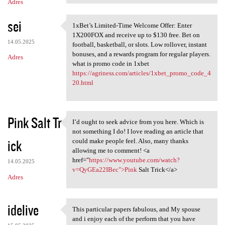
Adres
sei
1xBet’s Limited-Time Welcome Offer: Enter
1xBet’s Limited-Time Welcome
1X200FOX and receive up to $130 free. Bet on
14.05.2025
football, basketball, or slots. Low rollover, instant
bonuses, and a rewards program for regular players.
Adres
what is promo code in 1xbet
https://agriness.com/articles/1xbet_promo_code_4
20.html
Pink Salt Tr
I’d ought to seek advice from you here. Which is
I’d ought to seek advice from
not something I do! I love reading an article that
ick
could make people feel. Also, many thanks
allowing me to comment! <a
href="
https://www.youtube.com/watch?
14.05.2025
v=QyGEa22IBec">Pink
Salt Trick</a>
Adres
idelive
This particular papers fabulous, and My spouse
This particular papers
and i enjoy each of the perform that you have