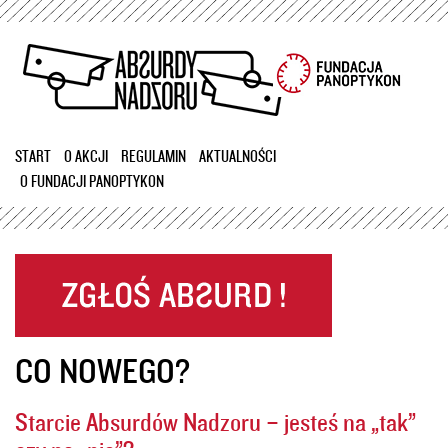
Przejdź
do
treści
START
O AKCJI
REGULAMIN
AKTUALNOŚCI
O FUNDACJI PANOPTYKON
CO NOWEGO?
Starcie Absurdów Nadzoru – jesteś na „tak”