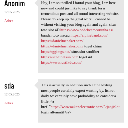
Anonim
Hey, I am so thrilled I found your blog, I am here
Hey, I am so thrilled I found
now and could just like to say thank for a
12.05.2025
tremendous post and all round interesting website.
Please do keep up the great work. I cannot be
Adres
without visiting your blog again and again. situs
toto slot 4D
https://www.codebeamcorunha.es/
bandar toto macau
https://alpineband.com/
https://danielmenaker.com/
https://danielmenaker.com/
togel china
https://ggimgs.net/
situs slot sandibet
https://sandibetsun.com
togel 4d
https://www.rustikdc.com/
sda
This is actually in addition such a fine writing
This is actually in addition
most people certainly expert wanting by. Its not
12.05.2025
daily we certainly have probability to consider a
little. <a
Adres
href="
https://www.ozkanelectronic.com/">janjislot
login alternatif</a>