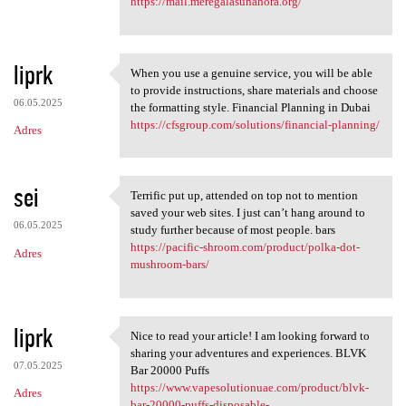
https://mail.meregalasunahora.org/
liprk
When you use a genuine service, you will be able
When you use a genuine
to provide instructions, share materials and choose
06.05.2025
the formatting style. Financial Planning in Dubai
https://cfsgroup.com/solutions/financial-planning/
Adres
sei
Terrific put up, attended on top not to mention
Terrific put up, attended on
saved your web sites. I just can’t hang around to
06.05.2025
study further because of most people. bars
https://pacific-shroom.com/product/polka-dot-
Adres
mushroom-bars/
liprk
Nice to read your article! I am looking forward to
Nice to read your article! I
sharing your adventures and experiences. BLVK
07.05.2025
Bar 20000 Puffs
https://www.vapesolutionuae.com/product/blvk-
Adres
bar-20000-puffs-disposable-...