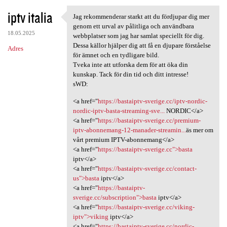
iptv italia
Jag rekommenderar starkt att du fördjupar dig mer
Jag rekommenderar starkt att
genom ett urval av pålitliga och användbara
18.05.2025
webbplatser som jag har samlat speciellt för dig.
Dessa källor hjälper dig att få en djupare förståelse
Adres
för ämnet och en tydligare bild.
Tveka inte att utforska dem för att öka din
kunskap. Tack för din tid och ditt intresse!
sWD:
<a href="
https://bastaiptv-sverige.cc/iptv-nordic-
nordic-iptv-basta-streaming-sve...
NORDIC</a>
<a href="
https://bastaiptv-sverige.cc/premium-
iptv-abonnemang-12-manader-streamin...
äs mer om
vårt premium IPTV-abonnemang</a>
<a href="
https://bastaiptv-sverige.cc">basta
iptv</a>
<a href="
https://bastaiptv-sverige.cc/contact-
us">basta
iptv</a>
<a href="
https://bastaiptv-
sverige.cc/subscription">basta
iptv</a>
<a href="
https://bastaiptv-sverige.cc/viking-
iptv">viking
iptv</a>
<a href="
https://bastaiptv-sverige.cc/nordic-