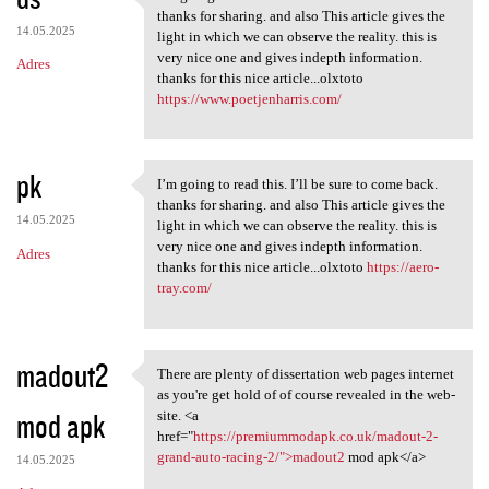
I’m going to read this. I’ll
thanks for sharing. and also This article gives the
14.05.2025
light in which we can observe the reality. this is
very nice one and gives indepth information.
Adres
thanks for this nice article...olxtoto
https://www.poetjenharris.com/
pk
I’m going to read this. I’ll be sure to come back.
I’m going to read this. I’ll
thanks for sharing. and also This article gives the
14.05.2025
light in which we can observe the reality. this is
very nice one and gives indepth information.
Adres
thanks for this nice article...olxtoto
https://aero-
tray.com/
madout2
There are plenty of dissertation web pages internet
There are plenty of
as you're get hold of of course revealed in the web-
mod apk
site. <a
href="
https://premiummodapk.co.uk/madout-2-
grand-auto-racing-2/">madout2
mod apk</a>
14.05.2025