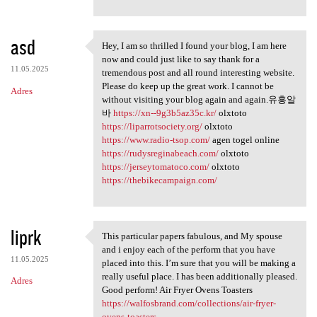
asd
Hey, I am so thrilled I found your blog, I am here
Hey, I am so thrilled I found
now and could just like to say thank for a
11.05.2025
tremendous post and all round interesting website.
Please do keep up the great work. I cannot be
Adres
without visiting your blog again and again.유흥알
바
https://xn--9g3b5az35c.kr/
olxtoto
https://liparrotsociety.org/
olxtoto
https://www.radio-tsop.com/
agen togel online
https://rudysreginabeach.com/
olxtoto
https://jerseytomatoco.com/
olxtoto
https://thebikecampaign.com/
liprk
This particular papers fabulous, and My spouse
This particular papers
and i enjoy each of the perform that you have
11.05.2025
placed into this. I’m sure that you will be making a
really useful place. I has been additionally pleased.
Adres
Good perform! Air Fryer Ovens Toasters
https://walfosbrand.com/collections/air-fryer-
ovens-toasters