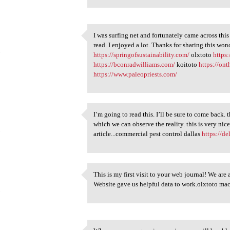
I was surfing net and fortunately came across this 
I was surfing net and
read. I enjoyed a lot. Thanks for sharing this wo
5
https://springofsustainability.com/
olxtoto
https
https://bconradwilliams.com/
koitoto
https://on
https://www.paleopriests.com/
I’m going to read this. I’ll be sure to come back. t
I’m going to read this. I’ll
which we can observe the reality. this is very nic
5
article...commercial pest control dallas
https://de
This is my first visit to your web journal! We are
This is my first visit to
Website gave us helpful data to work.olxtoto m
5