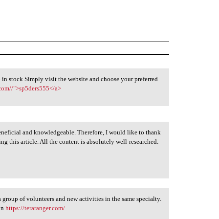
in stock Simply visit the website and choose your preferred
.com//">sp5ders555</a>
 beneficial and knowledgeable. Therefore, I would like to thank
g this article. All the content is absolutely well-researched.
 a group of volunteers and new activities in the same specialty.
gin
https://teraranger.com/