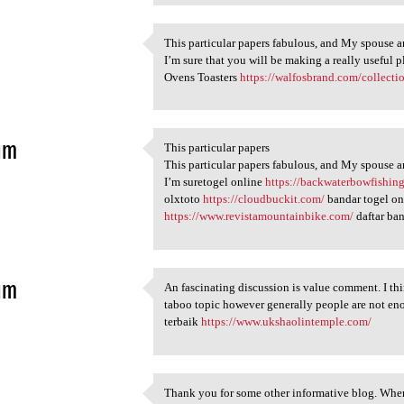
This particular papers fabulous, and My spouse an
This particular papers
I’m sure that you will be making a really useful p
5
Ovens Toasters
https://walfosbrand.com/collectio
im
This particular papers
This particular papers
This particular papers fabulous, and My spouse an
5
I’m suretogel online
https://backwaterbowfishin
olxtoto
https://cloudbuckit.com/
bandar togel o
https://www.revistamountainbike.com/
daftar ban
im
An fascinating discussion is value comment. I think
An fascinating discussion is
taboo topic however generally people are not eno
5
terbaik
https://www.ukshaolintemple.com/
Thank you for some other informative blog. Where 