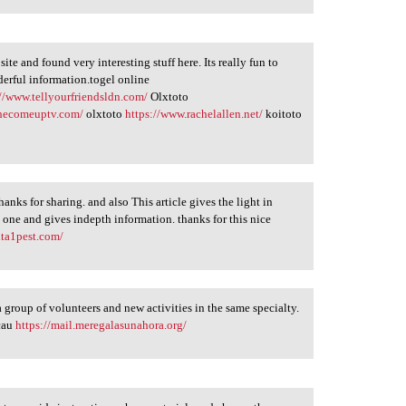
site and found very interesting stuff here. Its really fun to
nderful information.togel online
://www.tellyourfriendsldn.com/
Olxtoto
thecomeuptv.com/
olxtoto
https://www.rachelallen.net/
koitoto
hanks for sharing. and also This article gives the light in
e one and gives indepth information. thanks for this nice
lta1pest.com/
 a group of volunteers and new activities in the same specialty.
acau
https://mail.meregalasunahora.org/