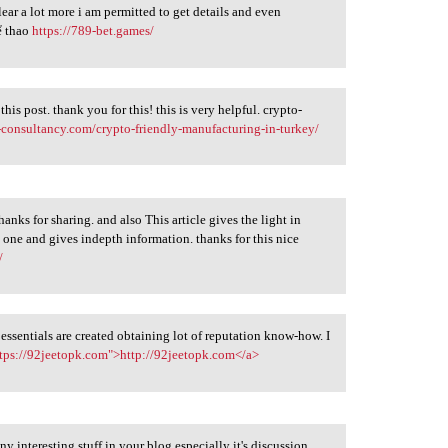
ar a lot more i am permitted to get details and even
ể thao
https://789-bet.games/
his post. thank you for this! this is very helpful. crypto-
-consultancy.com/crypto-friendly-manufacturing-in-turkey/
hanks for sharing. and also This article gives the light in
e one and gives indepth information. thanks for this nice
/
 essentials are created obtaining lot of reputation know-how. I
tps://92jeetopk.com">http://92jeetopk.com</a>
ny interesting stuff in your blog especially it's discussion,