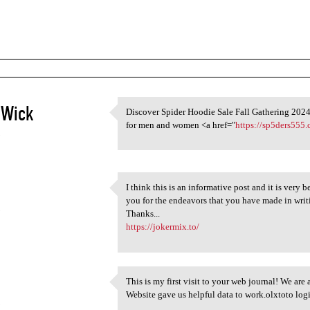
 Wick
Discover Spider Hoodie Sale Fall Gathering 2024 
Discover Spider Hoodie Sale
for men and women <a href="
https://sp5ders555
5
I think this is an informative post and it is very
I think this is an
you for the endeavors that you have made in writin
5
Thanks...
https://jokermix.to/
This is my first visit to your web journal! We are
This is my first visit to
Website gave us helpful data to work.olxtoto lo
5