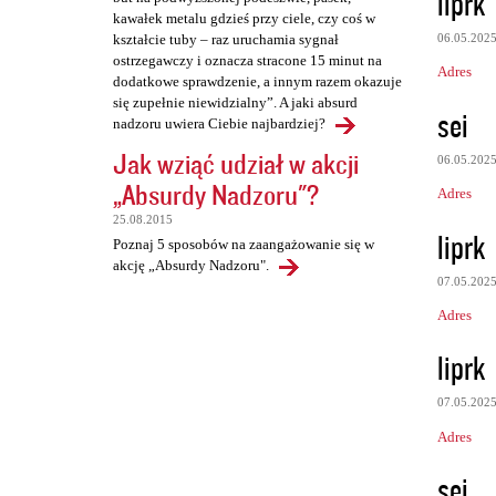
liprk
kawałek metalu gdzieś przy ciele, czy coś w
06.05.202
kształcie tuby – raz uruchamia sygnał
ostrzegawczy i oznacza stracone 15 minut na
Adres
dodatkowe sprawdzenie, a innym razem okazuje
się zupełnie niewidzialny”. A jaki absurd
sei
nadzoru uwiera Ciebie najbardziej?
Jak wziąć udział w akcji
06.05.202
„Absurdy Nadzoru"?
Adres
25.08.2015
liprk
Poznaj 5 sposobów na zaangażowanie się w
akcję „Absurdy Nadzoru".
07.05.202
Adres
liprk
07.05.202
Adres
sei