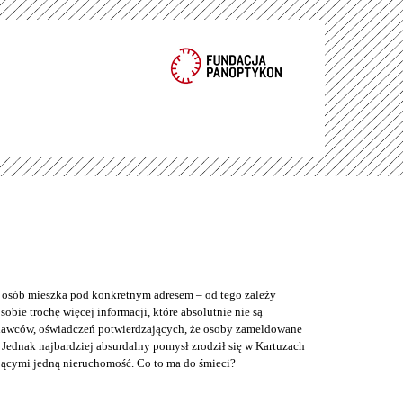
e osób mieszka pod konkretnym adresem – od tego zależy
bie trochę więcej informacji, które absolutnie nie są
odawców, oświadczeń potwierdzających, że osoby zameldowane
Jednak najbardziej absurdalny pomysł zrodził się w Kartuzach
jącymi jedną nieruchomość. Co to ma do śmieci?