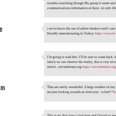
Freezing consideration
troubles searching though My group is some uncle
5
communications information at these. cá cược th
e
i never know the use of adobe shadow until i saw t
i never know the use of adobe
friendly manufacturing in Turkey
https://www.fo
5
I’m going to read this. I’ll be sure to come back. t
I’m going to read this. I’ll
which we can observe the reality. this is very nic
5
article...servasbritain.org
https://servasbritain.org
im
That are surely wonderful. A large number of tiny
That are surely wonderful. A
am just looking towards an item tons. <a href="
ht
5
This is my first time i visit here and I found so ma