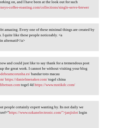
orking on, and I have been at the look out for such
arneys-coffee-roasting.com/collections/single-serve-brewer
oubt amazing. Every one of these minimal things are created by
I quite like these people noticeably. <a
in alternatif</a>
 now and could just like to say thank for a tremendous post
 up the great work. I cannot be without visiting your blog
odebeamcorunha.es/
bandar toto macau
om/
https://danielmenaker.com/
togel china
ndibetsun.com
togel 4d
https://www.rustikdc.com/
ost people certainly expert wanting by. Its not daily we
 href="
https://www.ozkanelectronic.com/">janjislot
login