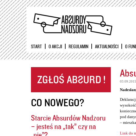
START
O AKCJI
REGULAMIN
AKTUALNOŚCI
O FUN
Absu
03.09.201
Nadesłan
CO NOWEGO?
Deklaracj
wysokość 
konieczne
Starcie Absurdów Nadzoru
pod danym
– mieszka
– jesteś na „tak” czy na
„nie”?
Link do m