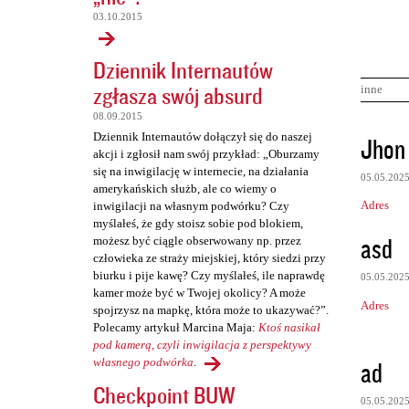
03.10.2015
Dziennik Internautów
zgłasza swój absurd
inne
08.09.2015
K
Dziennik Internautów dołączył się do naszej
Jhon
akcji i zgłosił nam swój przykład: „Oburzamy
o
się na inwigilację w internecie, na działania
05.05.202
m
amerykańskich służb, ale co wiemy o
Adres
inwigilacji na własnym podwórku? Czy
e
myślałeś, że gdy stoisz sobie pod blokiem,
n
asd
możesz być ciągle obserwowany np. przez
człowieka ze straży miejskiej, który siedzi przy
t
biurku i pije kawę? Czy myślałeś, ile naprawdę
05.05.202
a
kamer może być w Twojej okolicy? A może
Adres
r
spojrzysz na mapkę, która może to ukazywać?”.
Polecamy artykuł Marcina Maja:
Ktoś nasikał
z
pod kamerą, czyli inwigilacja z perspektywy
e
ad
własnego podwórka
.
Checkpoint BUW
05.05.202