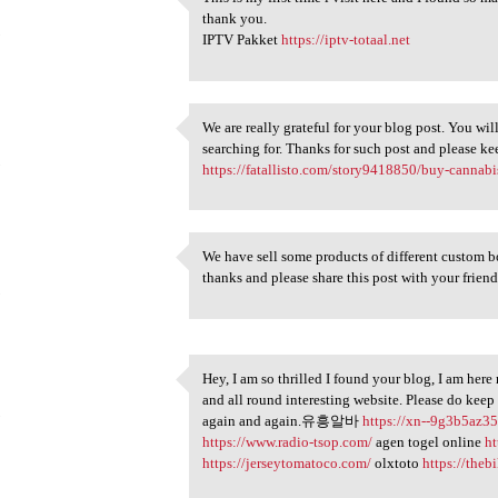
This is my first time i visit
thank you.
5
IPTV Pakket
https://iptv-totaal.net
We are really grateful for your blog post. You will
We are really grateful for
searching for. Thanks for such post and please k
5
https://fatallisto.com/story9418850/buy-cannabi
We have sell some products of different custom box
We have sell some products of
thanks and please share this post with your frien
5
Hey, I am so thrilled I found your blog, I am here
Hey, I am so thrilled I found
and all round interesting website. Please do keep
5
again and again.유흥알바
https://xn--9g3b5az35
https://www.radio-tsop.com/
agen togel online
ht
https://jerseytomatoco.com/
olxtoto
https://the