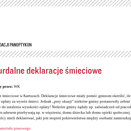
Przejdź
do
treści
DACJI PANOPTYKON
rdalne deklaracje śmieciowe
5
y przez:
WK
e śmieciowe w Kartuzach. Deklaracje śmieciowe miały pomóc gminom określić, il
opłaty za wywóz śmieci. Jednak „przy okazji” niektóre gminy postanowiły zebrać so
 do ustalenia wysokości opłaty! Niektóre gminy żądały np. zaświadczeń od prac
 adresem przebywają np. w więzieniu, domu dziecka lub domu opieki społecznej. 
ńcy mieli deklarować, jaki jest stopień pokrewieństwa między osobami zamieszku
ateriału prasowego