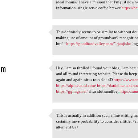
Thank you for some other
ideal means? I have a mission that I’m just now w
5
information. single serve coffee brewer
https://b
This definitely seems to be similar to without d
This definitely seems to be
making use of amount of groundwork recognition. 
5
href="
https://goodfoodvalley.com/">janjislot
log
im
Hey, I am so thrilled I found your blog, I am here
Hey, I am so thrilled I found
and all round interesting website. Please do keep
5
again and again. situs toto slot 4D
https://www.c
https://alpineband.com/
https://danielmenaker.c
https://ggimgs.net/
situs slot sandibet
https://sa
This is actually in addition such a fine writing m
This is actually in addition
certainly have probability to consider a little. <a
5
alternatif</a>