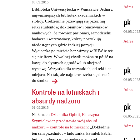
08.09.2015
Adres
Biblioteka Uniwersytecka w Warszawie. Jedna z
najważniejszych bibliotek akademickich w
pk
stolicy. Codziennie przewijają się przez nią
setki studentów, doktorantów i pracowników
06.05.202
naukowych. Są również pasjonaci, samodzielni
badacze i warszawiacy, którzy poszukują
Adres
niedostępnych gdzie indziej pozycji.
Wycieczka po mieście bez wizyty w BUW-ie też
się nie liczy. W wolnej chwili można tu pójść na
kawę, do słynnych ogrodów lub obejrzeć
pk
wystawę. Wszystko dla wszystkich, od ręki i na
miejscu. No tak, ale najpierw trzeba się dostać
06.05.202
do środka.
Kontrole na lotniskach i
Adres
absurdy nadzoru
pk
01.09.2015
Na łamach
Dziennika Opinii, Katarzyna
06.05.202
Szymielewicz przedstawia swój absurd
Adres
nadzoru – kontrole na lotniskach
: „Dokładnie
ten sam przedmiot – ładowarka, kawałek kabla,
but na podwyższonej podeszwie, pasek,