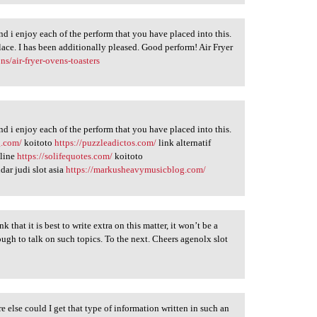
d i enjoy each of the perform that you have placed into this.
lace. I has been additionally pleased. Good perform! Air Fryer
ns/air-fryer-ovens-toasters
d i enjoy each of the perform that you have placed into this.
g.com/
koitoto
https://puzzleadictos.com/
link alternatif
nline
https://solifequotes.com/
koitoto
dar judi slot asia
https://markusheavymusicblog.com/
 that it is best to write extra on this matter, it won’t be a
ugh to talk on such topics. To the next. Cheers agenolx slot
else could I get that type of information written in such an