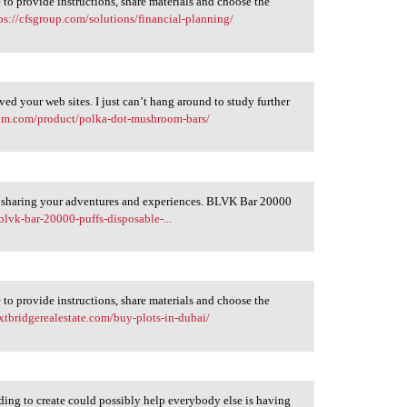
to provide instructions, share materials and choose the
ps://cfsgroup.com/solutions/financial-planning/
ved your web sites. I just can’t hang around to study further
room.com/product/polka-dot-mushroom-bars/
 to sharing your adventures and experiences. BLVK Bar 20000
lvk-bar-20000-puffs-disposable-...
to provide instructions, share materials and choose the
extbridgerealestate.com/buy-plots-in-dubai/
nding to create could possibly help everybody else is having