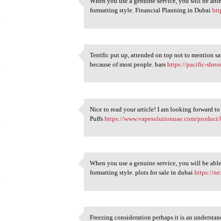
When you use a genuine service, you will be able 
When you use a genuine
formatting style. Financial Planning in Dubai
htt
5
Terrific put up, attended on top not to mention sa
Terrific put up, attended on
because of most people. bars
https://pacific-sh
5
Nice to read your article! I am looking forward
Nice to read your article! I
Puffs
https://www.vapesolutionuae.com/product/b
5
When you use a genuine service, you will be able 
When you use a genuine
formatting style. plots for sale in dubai
https://n
5
Freezing consideration perhaps it is an understa