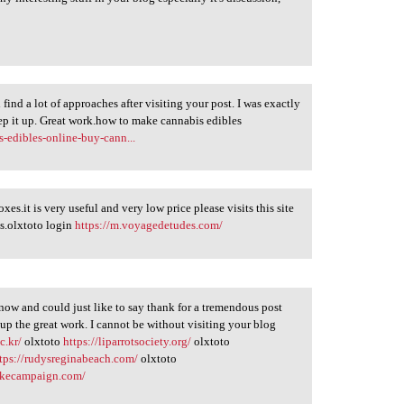
 find a lot of approaches after visiting your post. I was exactly
eep it up. Great work.how to make cannabis edibles
s-edibles-online-buy-cann...
es.it is very useful and very low price please visits this site
ds.olxtoto login
https://m.voyagedetudes.com/
 now and could just like to say thank for a tremendous post
 up the great work. I cannot be without visiting your blog
c.kr/
olxtoto
https://liparrotsociety.org/
olxtoto
tps://rudysreginabeach.com/
olxtoto
bikecampaign.com/