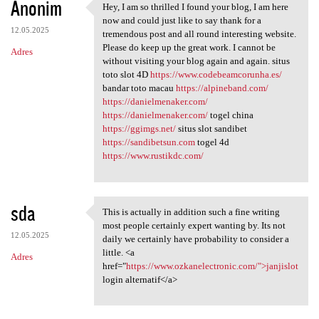
Anonim
Hey, I am so thrilled I found your blog, I am here
Hey, I am so thrilled I found
now and could just like to say thank for a
12.05.2025
tremendous post and all round interesting website.
Please do keep up the great work. I cannot be
Adres
without visiting your blog again and again. situs
toto slot 4D
https://www.codebeamcorunha.es/
bandar toto macau
https://alpineband.com/
https://danielmenaker.com/
https://danielmenaker.com/
togel china
https://ggimgs.net/
situs slot sandibet
https://sandibetsun.com
togel 4d
https://www.rustikdc.com/
sda
This is actually in addition such a fine writing
This is actually in addition
most people certainly expert wanting by. Its not
12.05.2025
daily we certainly have probability to consider a
little. <a
Adres
href="
https://www.ozkanelectronic.com/">janjislot
login alternatif</a>