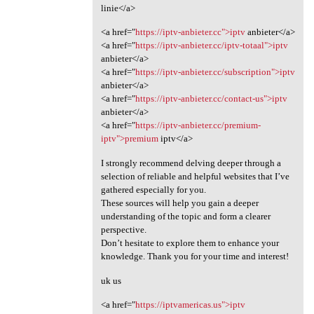
linie</a>
<a href="
https://iptv-anbieter.cc">iptv
anbieter</a>
<a href="
https://iptv-anbieter.cc/iptv-totaal">iptv
anbieter</a>
<a href="
https://iptv-anbieter.cc/subscription">iptv
anbieter</a>
<a href="
https://iptv-anbieter.cc/contact-us">iptv
anbieter</a>
<a href="
https://iptv-anbieter.cc/premium-
iptv">premium
iptv</a>
I strongly recommend delving deeper through a
selection of reliable and helpful websites that I’ve
gathered especially for you.
These sources will help you gain a deeper
understanding of the topic and form a clearer
perspective.
Don’t hesitate to explore them to enhance your
knowledge. Thank you for your time and interest!
uk us
<a href="
https://iptvamericas.us">iptv