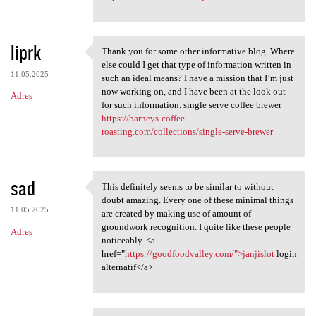
liprk
Thank you for some other informative blog. Where
Thank you for some other
else could I get that type of information written in
11.05.2025
such an ideal means? I have a mission that I’m just
now working on, and I have been at the look out
Adres
for such information. single serve coffee brewer
https://barneys-coffee-
roasting.com/collections/single-serve-brewer
sad
This definitely seems to be similar to without
This definitely seems to be
doubt amazing. Every one of these minimal things
11.05.2025
are created by making use of amount of
groundwork recognition. I quite like these people
Adres
noticeably. <a
href="
https://goodfoodvalley.com/">janjislot
login
alternatif</a>