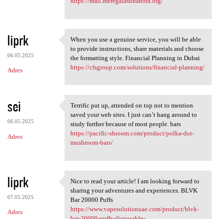
https://mail.meregalasunahora.org/
liprk
When you use a genuine service, you will be able
When you use a genuine
to provide instructions, share materials and choose
06.05.2025
the formatting style. Financial Planning in Dubai
https://cfsgroup.com/solutions/financial-planning/
Adres
sei
Terrific put up, attended on top not to mention
Terrific put up, attended on
saved your web sites. I just can’t hang around to
06.05.2025
study further because of most people. bars
https://pacific-shroom.com/product/polka-dot-
Adres
mushroom-bars/
liprk
Nice to read your article! I am looking forward to
Nice to read your article! I
sharing your adventures and experiences. BLVK
07.05.2025
Bar 20000 Puffs
https://www.vapesolutionuae.com/product/blvk-
Adres
bar-20000-puffs-disposable-...