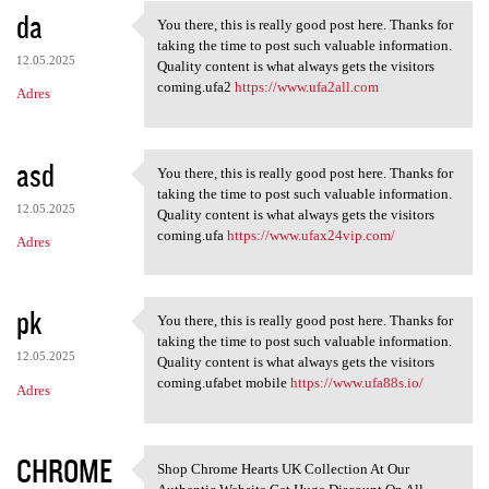
da
You there, this is really good post here. Thanks for
You there, this is really
taking the time to post such valuable information.
12.05.2025
Quality content is what always gets the visitors
coming.ufa2
https://www.ufa2all.com
Adres
asd
You there, this is really good post here. Thanks for
You there, this is really
taking the time to post such valuable information.
12.05.2025
Quality content is what always gets the visitors
coming.ufa
https://www.ufax24vip.com/
Adres
pk
You there, this is really good post here. Thanks for
You there, this is really
taking the time to post such valuable information.
12.05.2025
Quality content is what always gets the visitors
coming.ufabet mobile
https://www.ufa88s.io/
Adres
CHROME
Shop Chrome Hearts UK Collection At Our
Shop Chrome Hearts UK