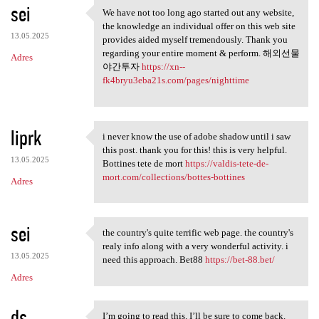
sei
We have not too long ago started out any website,
We have not too long ago
the knowledge an individual offer on this web site
13.05.2025
provides aided myself tremendously. Thank you
regarding your entire moment & perform. 해외선물
Adres
야간투자
https://xn--
fk4bryu3eba21s.com/pages/nighttime
liprk
i never know the use of adobe shadow until i saw
i never know the use of adobe
this post. thank you for this! this is very helpful.
13.05.2025
Bottines tete de mort
https://valdis-tete-de-
mort.com/collections/bottes-bottines
Adres
sei
the country's quite terrific web page. the country's
the country's quite terrific
realy info along with a very wonderful activity. i
13.05.2025
need this approach. Bet88
https://bet-88.bet/
Adres
ds
I’m going to read this. I’ll be sure to come back.