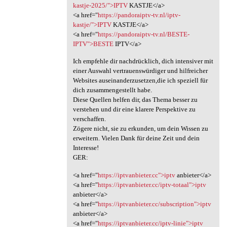
kastje-2025/">IPTV
KASTJE</a>
<a href="
https://pandoraiptv-tv.nl/iptv-
kastje/">IPTV
KASTJE</a>
<a href="
https://pandoraiptv-tv.nl/BESTE-
IPTV">BESTE
IPTV</a>
Ich empfehle dir nachdrücklich, dich intensiver mit
einer Auswahl vertrauenswürdiger und hilfreicher
Websites auseinanderzusetzen,die ich speziell für
dich zusammengestellt habe.
Diese Quellen helfen dir, das Thema besser zu
verstehen und dir eine klarere Perspektive zu
verschaffen.
Zögere nicht, sie zu erkunden, um dein Wissen zu
erweitern. Vielen Dank für deine Zeit und dein
Interesse!
GER:
<a href="
https://iptvanbieter.cc">iptv
anbieter</a>
<a href="
https://iptvanbieter.cc/iptv-totaal">iptv
anbieter</a>
<a href="
https://iptvanbieter.cc/subscription">iptv
anbieter</a>
<a href="
https://iptvanbieter.cc/iptv-linie">iptv