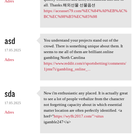
Adres
all. Thanks.해외선물 선물옵션
https://aceasset79.com/%EC%84%A0%EB%AC%
BC%EC%98%B5%EC%85%98
asd
You understand your projects stand out of the
You understand your projects
crowd. There is something unique about them. It
17.05.2025
seems to me all of them are brilliant.online
gambling North Carolina
Adres
https://www.reddit.com/r/sportsbetting/comments/
1jrmr7i/gambling_online_...
sda
Now i'm enthusiastic any placed. It is actually great
Now i'm enthusiastic any
to see a lot of people verbalize from the character
17.05.2025
not forgetting capacity about in which essential
matter location are often perfectly identified. <a
Adres
href="
https://wyffc2017.com/">situs
igamble247</a>