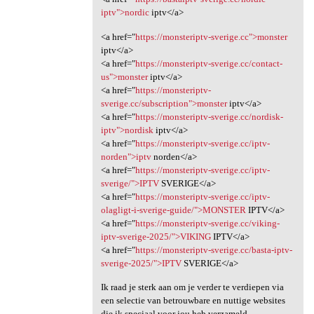
iptv">nordic
iptv</a>
<a href="
https://monsteriptv-sverige.cc">monster
iptv</a>
<a href="
https://monsteriptv-sverige.cc/contact-
us">monster
iptv</a>
<a href="
https://monsteriptv-
sverige.cc/subscription">monster
iptv</a>
<a href="
https://monsteriptv-sverige.cc/nordisk-
iptv">nordisk
iptv</a>
<a href="
https://monsteriptv-sverige.cc/iptv-
norden">iptv
norden</a>
<a href="
https://monsteriptv-sverige.cc/iptv-
sverige/">IPTV
SVERIGE</a>
<a href="
https://monsteriptv-sverige.cc/iptv-
olagligt-i-sverige-guide/">MONSTER
IPTV</a>
<a href="
https://monsteriptv-sverige.cc/viking-
iptv-sverige-2025/">VIKING
IPTV</a>
<a href="
https://monsteriptv-sverige.cc/basta-iptv-
sverige-2025/">IPTV
SVERIGE</a>
Ik raad je sterk aan om je verder te verdiepen via
een selectie van betrouwbare en nuttige websites
die ik speciaal voor jou heb verzameld.