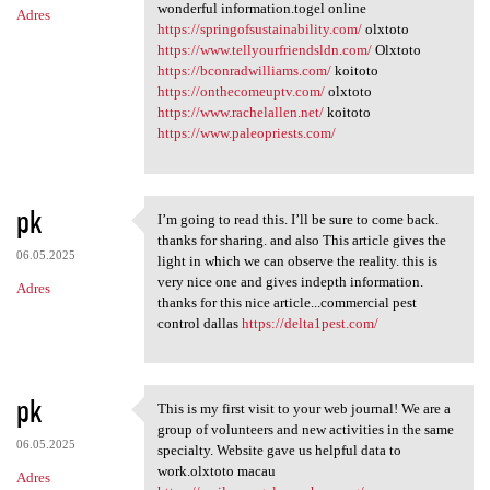
wonderful information.togel online
Adres
https://springofsustainability.com/
olxtoto
https://www.tellyourfriendsldn.com/
Olxtoto
https://bconradwilliams.com/
koitoto
https://onthecomeuptv.com/
olxtoto
https://www.rachelallen.net/
koitoto
https://www.paleopriests.com/
pk
I’m going to read this. I’ll be sure to come back.
I’m going to read this. I’ll
thanks for sharing. and also This article gives the
06.05.2025
light in which we can observe the reality. this is
very nice one and gives indepth information.
Adres
thanks for this nice article...commercial pest
control dallas
https://delta1pest.com/
pk
This is my first visit to your web journal! We are a
This is my first visit to
group of volunteers and new activities in the same
06.05.2025
specialty. Website gave us helpful data to
work.olxtoto macau
Adres