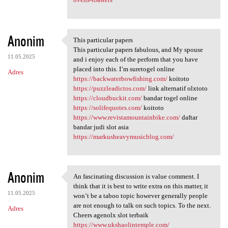
Anonim
This particular papers
This particular papers
This particular papers fabulous, and My spouse
11.05.2025
and i enjoy each of the perform that you have
placed into this. I’m suretogel online
Adres
https://backwaterbowfishing.com/
koitoto
https://puzzleadictos.com/
link alternatif olxtoto
https://cloudbuckit.com/
bandar togel online
https://solifequotes.com/
koitoto
https://www.revistamountainbike.com/
daftar
bandar judi slot asia
https://markusheavymusicblog.com/
Anonim
An fascinating discussion is value comment. I
An fascinating discussion is
think that it is best to write extra on this matter, it
11.05.2025
won’t be a taboo topic however generally people
are not enough to talk on such topics. To the next.
Adres
Cheers agenolx slot terbaik
https://www.ukshaolintemple.com/