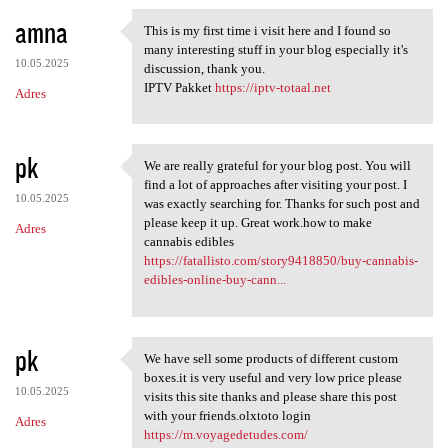
amna
This is my first time i visit here and I found so
This is my first time i visit
many interesting stuff in your blog especially it's
10.05.2025
discussion, thank you.
IPTV Pakket
https://iptv-totaal.net
Adres
pk
We are really grateful for your blog post. You will
We are really grateful for
find a lot of approaches after visiting your post. I
10.05.2025
was exactly searching for. Thanks for such post and
please keep it up. Great work.how to make
Adres
cannabis edibles
https://fatallisto.com/story9418850/buy-cannabis-
edibles-online-buy-cann...
pk
We have sell some products of different custom
We have sell some products of
boxes.it is very useful and very low price please
10.05.2025
visits this site thanks and please share this post
with your friends.olxtoto login
Adres
https://m.voyagedetudes.com/