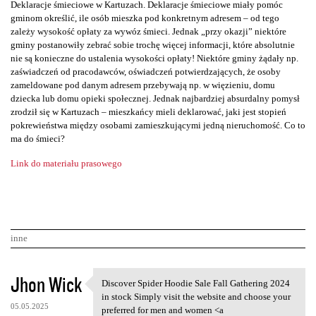
Deklaracje śmieciowe w Kartuzach. Deklaracje śmieciowe miały pomóc
gminom określić, ile osób mieszka pod konkretnym adresem – od tego
zależy wysokość opłaty za wywóz śmieci. Jednak „przy okazji” niektóre
gminy postanowiły zebrać sobie trochę więcej informacji, które absolutnie
nie są konieczne do ustalenia wysokości opłaty! Niektóre gminy żądały np.
zaświadczeń od pracodawców, oświadczeń potwierdzających, że osoby
zameldowane pod danym adresem przebywają np. w więzieniu, domu
dziecka lub domu opieki społecznej. Jednak najbardziej absurdalny pomysł
zrodził się w Kartuzach – mieszkańcy mieli deklarować, jaki jest stopień
pokrewieństwa między osobami zamieszkującymi jedną nieruchomość. Co to
ma do śmieci?
Link do materiału prasowego
inne
K
Jhon Wick
Discover Spider Hoodie Sale Fall Gathering 2024
Discover Spider Hoodie Sale
o
in stock Simply visit the website and choose your
05.05.2025
preferred for men and women <a