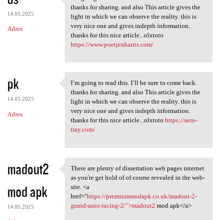
I’m going to read this. I’ll
thanks for sharing. and also This article gives the
14.05.2025
light in which we can observe the reality. this is
very nice one and gives indepth information.
Adres
thanks for this nice article...olxtoto
https://www.poetjenharris.com/
pk
I’m going to read this. I’ll be sure to come back.
I’m going to read this. I’ll
thanks for sharing. and also This article gives the
14.05.2025
light in which we can observe the reality. this is
very nice one and gives indepth information.
Adres
thanks for this nice article...olxtoto
https://aero-
tray.com/
madout2
There are plenty of dissertation web pages internet
There are plenty of
as you're get hold of of course revealed in the web-
mod apk
site. <a
href="
https://premiummodapk.co.uk/madout-2-
grand-auto-racing-2/">madout2
mod apk</a>
14.05.2025