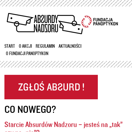
Przejdź
do
treści
START
O AKCJI
REGULAMIN
AKTUALNOŚCI
O FUNDACJI PANOPTYKON
CO NOWEGO?
Starcie Absurdów Nadzoru – jesteś na „tak”