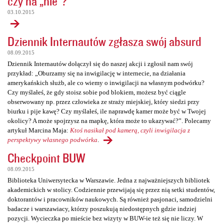
czy na „nie”?
03.10.2015
Dziennik Internautów zgłasza swój absurd
08.09.2015
Dziennik Internautów dołączył się do naszej akcji i zgłosił nam swój
przykład: „Oburzamy się na inwigilację w internecie, na działania
amerykańskich służb, ale co wiemy o inwigilacji na własnym podwórku?
Czy myślałeś, że gdy stoisz sobie pod blokiem, możesz być ciągle
obserwowany np. przez człowieka ze straży miejskiej, który siedzi przy
biurku i pije kawę? Czy myślałeś, ile naprawdę kamer może być w Twojej
okolicy? A może spojrzysz na mapkę, która może to ukazywać?”. Polecamy
artykuł Marcina Maja:
Ktoś nasikał pod kamerą, czyli inwigilacja z
perspektywy własnego podwórka
.
Checkpoint BUW
08.09.2015
Biblioteka Uniwersytecka w Warszawie. Jedna z najważniejszych bibliotek
akademickich w stolicy. Codziennie przewijają się przez nią setki studentów,
doktorantów i pracowników naukowych. Są również pasjonaci, samodzielni
badacze i warszawiacy, którzy poszukują niedostępnych gdzie indziej
pozycji. Wycieczka po mieście bez wizyty w BUW-ie też się nie liczy. W