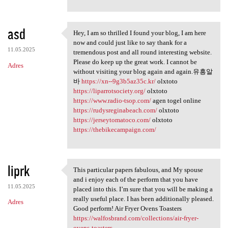
asd
Hey, I am so thrilled I found your blog, I am here
Hey, I am so thrilled I found
now and could just like to say thank for a
11.05.2025
tremendous post and all round interesting website.
Please do keep up the great work. I cannot be
Adres
without visiting your blog again and again.유흥알
바
https://xn--9g3b5az35c.kr/
olxtoto
https://liparrotsociety.org/
olxtoto
https://www.radio-tsop.com/
agen togel online
https://rudysreginabeach.com/
olxtoto
https://jerseytomatoco.com/
olxtoto
https://thebikecampaign.com/
liprk
This particular papers fabulous, and My spouse
This particular papers
and i enjoy each of the perform that you have
11.05.2025
placed into this. I’m sure that you will be making a
really useful place. I has been additionally pleased.
Adres
Good perform! Air Fryer Ovens Toasters
https://walfosbrand.com/collections/air-fryer-
ovens-toasters