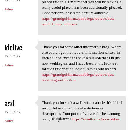
15.05.2025
placed into this. I’m sure that you will be making a
really useful place. I has been additionally pleased.
Adres
Good perform! best rated denture adhesive
https://grandgoldman.com/blogs/reviews/best-
rated-denture-adhesive
idelive
Thank you for some other informative blog. Where
Thank you for some other
else could I get that type of information written in
15.05.2025
such an ideal means? I have a mission that I’m just
now working on, and I have been at the look out
Adres
for such information. best hummingbird feeders
https://grandgoldman.com/blogs/reviews/best-
hummingbird-feeders
asd
Thank you for such a well written article. It’s full of
Thank you for such a well
insightful information and entertaining
15.05.2025
descriptions. Your point of view is the best among
manyเพิ่มผู้ติดตาม
https://ssm-th.com/boost-likes
Adres