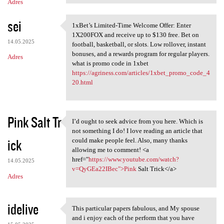
Adres
sei
1xBet’s Limited-Time Welcome Offer: Enter
1xBet’s Limited-Time Welcome
1X200FOX and receive up to $130 free. Bet on
14.05.2025
football, basketball, or slots. Low rollover, instant
bonuses, and a rewards program for regular players.
Adres
what is promo code in 1xbet
https://agriness.com/articles/1xbet_promo_code_4
20.html
Pink Salt Tr
I’d ought to seek advice from you here. Which is
I’d ought to seek advice from
not something I do! I love reading an article that
ick
could make people feel. Also, many thanks
allowing me to comment! <a
href="
https://www.youtube.com/watch?
14.05.2025
v=QyGEa22IBec">Pink
Salt Trick</a>
Adres
idelive
This particular papers fabulous, and My spouse
This particular papers
and i enjoy each of the perform that you have