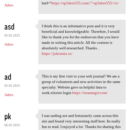
m
href="
https://sp5ders555.com//">sp5ders555</a>
Adres
e
n
t
asd
I think this is an informative post and it is very
I think this is an
a
beneficial and knowledgeable. Therefore, I would
05.05.2025
like to thank you for the endeavors that you have
r
made in writing this article. All the content is
Adres
z
absolutely well-researched. Thanks...
https://jokermix.to/
e
ad
This is my first visit to your web journal! We are a
This is my first visit to
group of volunteers and new activities in the same
05.05.2025
specialty. Website gave us helpful data to
work.olxtoto login
https://teraranger.com/
Adres
pk
I was surfing net and fortunately came across this
I was surfing net and
site and found very interesting stuff here. Its really
06.05.2025
fun to read. I enjoyed a lot. Thanks for sharing this