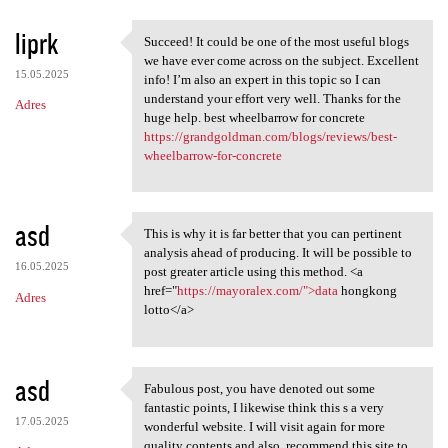
liprk
Succeed! It could be one of the most useful blogs
Succeed! It could be one of
we have ever come across on the subject. Excellent
15.05.2025
info! I’m also an expert in this topic so I can
understand your effort very well. Thanks for the
Adres
huge help. best wheelbarrow for concrete
https://grandgoldman.com/blogs/reviews/best-
wheelbarrow-for-concrete
asd
This is why it is far better that you can pertinent
This is why it is far better
analysis ahead of producing. It will be possible to
16.05.2025
post greater article using this method. <a
href="
https://mayoralex.com/">data
hongkong
Adres
lotto</a>
asd
Fabulous post, you have denoted out some
Fabulous post, you have
fantastic points, I likewise think this s a very
17.05.2025
wonderful website. I will visit again for more
quality contents and also, recommend this site to