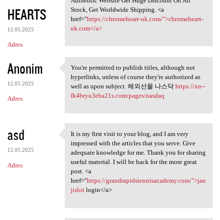
Authentic Website Get Huge Discount On All
HEARTS
Stock, Get Worldwide Shipping. <a
href="
https://chromeheart-uk.com/">chromeheart-
uk.com</a>
12.05.2025
Adres
Anonim
You're permitted to publish titles, although not
You're permitted to publish
hyperlinks, unless of course they're authorized as
12.05.2025
well as upon subject. 해외선물 나스닥
https://xn--
fk4bryu3eba21s.com/pages/nasdaq
Adres
asd
It is my first visit to your blog, and I am very
It is my first visit to your
impressed with the articles that you serve. Give
12.05.2025
adequate knowledge for me. Thank you for sharing
useful material. I will be back for the more great
Adres
post. <a
href="
https://grandrapidstennisacademy.com/">jan
jislot
login</a>