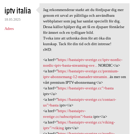
iptv italia
Jag rekommenderar starkt att du fördjupar dig mer
Jag rekommenderar starkt att
genom ett urval av pålitliga och användbara
18.05.2025
webbplatser som jag har samlat speciellt för dig.
Dessa källor hjälper dig att få en djupare förståelse
Adres
för ämnet och en tydligare bild.
Tveka inte att utforska dem för att öka din
kunskap. Tack för din tid och ditt intresse!
sWD:
<a href="
https://bastaiptv-sverige.cc/iptv-nordic-
nordic-iptv-basta-streaming-sve...
NORDIC</a>
<a href="
https://bastaiptv-sverige.cc/premium-
iptv-abonnemang-12-manader-streamin...
äs mer om
vårt premium IPTV-abonnemang</a>
<a href="
https://bastaiptv-sverige.cc">basta
iptv</a>
<a href="
https://bastaiptv-sverige.cc/contact-
us">basta
iptv</a>
<a href="
https://bastaiptv-
sverige.cc/subscription">basta
iptv</a>
<a href="
https://bastaiptv-sverige.cc/viking-
iptv">viking
iptv</a>
<a href="
https://bastaiptv-sverige.cc/nordic-