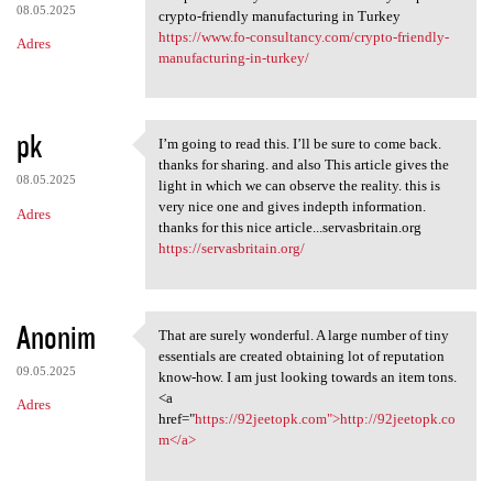
08.05.2025
crypto-friendly manufacturing in Turkey
https://www.fo-consultancy.com/crypto-friendly-
Adres
manufacturing-in-turkey/
pk
I’m going to read this. I’ll be sure to come back.
I’m going to read this. I’ll
thanks for sharing. and also This article gives the
08.05.2025
light in which we can observe the reality. this is
very nice one and gives indepth information.
Adres
thanks for this nice article...servasbritain.org
https://servasbritain.org/
Anonim
That are surely wonderful. A large number of tiny
That are surely wonderful. A
essentials are created obtaining lot of reputation
09.05.2025
know-how. I am just looking towards an item tons.
<a
Adres
href="
https://92jeetopk.com">http://92jeetopk.co
m</a>