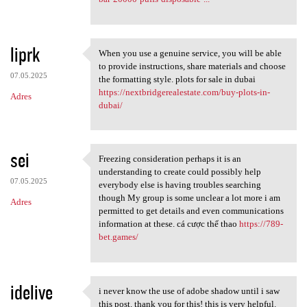
liprk
When you use a genuine service, you will be able
When you use a genuine
to provide instructions, share materials and choose
07.05.2025
the formatting style. plots for sale in dubai
https://nextbridgerealestate.com/buy-plots-in-
Adres
dubai/
sei
Freezing consideration perhaps it is an
Freezing consideration
understanding to create could possibly help
07.05.2025
everybody else is having troubles searching
though My group is some unclear a lot more i am
Adres
permitted to get details and even communications
information at these. cá cược thể thao
https://789-
bet.games/
idelive
i never know the use of adobe shadow until i saw
i never know the use of adobe
this post. thank you for this! this is very helpful.