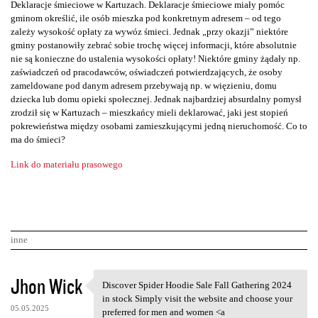
Deklaracje śmieciowe w Kartuzach. Deklaracje śmieciowe miały pomóc
gminom określić, ile osób mieszka pod konkretnym adresem – od tego
zależy wysokość opłaty za wywóz śmieci. Jednak „przy okazji” niektóre
gminy postanowiły zebrać sobie trochę więcej informacji, które absolutnie
nie są konieczne do ustalenia wysokości opłaty! Niektóre gminy żądały np.
zaświadczeń od pracodawców, oświadczeń potwierdzających, że osoby
zameldowane pod danym adresem przebywają np. w więzieniu, domu
dziecka lub domu opieki społecznej. Jednak najbardziej absurdalny pomysł
zrodził się w Kartuzach – mieszkańcy mieli deklarować, jaki jest stopień
pokrewieństwa między osobami zamieszkującymi jedną nieruchomość. Co to
ma do śmieci?
Link do materiału prasowego
inne
K
Jhon Wick
Discover Spider Hoodie Sale Fall Gathering 2024
Discover Spider Hoodie Sale
o
in stock Simply visit the website and choose your
05.05.2025
preferred for men and women <a