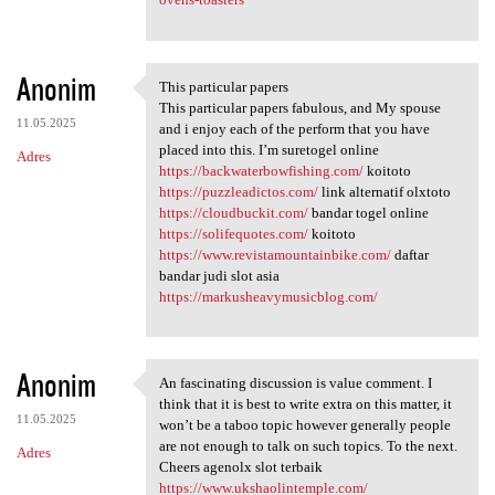
Anonim
This particular papers
This particular papers
This particular papers fabulous, and My spouse
11.05.2025
and i enjoy each of the perform that you have
placed into this. I’m suretogel online
Adres
https://backwaterbowfishing.com/
koitoto
https://puzzleadictos.com/
link alternatif olxtoto
https://cloudbuckit.com/
bandar togel online
https://solifequotes.com/
koitoto
https://www.revistamountainbike.com/
daftar
bandar judi slot asia
https://markusheavymusicblog.com/
Anonim
An fascinating discussion is value comment. I
An fascinating discussion is
think that it is best to write extra on this matter, it
11.05.2025
won’t be a taboo topic however generally people
are not enough to talk on such topics. To the next.
Adres
Cheers agenolx slot terbaik
https://www.ukshaolintemple.com/