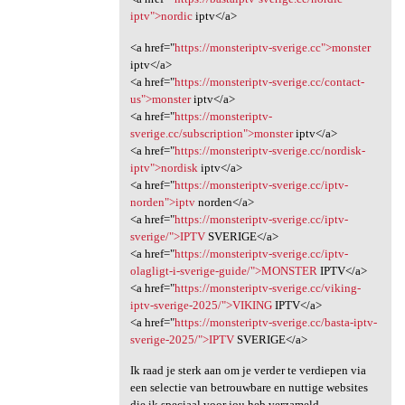
iptv">nordic
iptv</a>
<a href="
https://monsteriptv-sverige.cc">monster
iptv</a>
<a href="
https://monsteriptv-sverige.cc/contact-
us">monster
iptv</a>
<a href="
https://monsteriptv-
sverige.cc/subscription">monster
iptv</a>
<a href="
https://monsteriptv-sverige.cc/nordisk-
iptv">nordisk
iptv</a>
<a href="
https://monsteriptv-sverige.cc/iptv-
norden">iptv
norden</a>
<a href="
https://monsteriptv-sverige.cc/iptv-
sverige/">IPTV
SVERIGE</a>
<a href="
https://monsteriptv-sverige.cc/iptv-
olagligt-i-sverige-guide/">MONSTER
IPTV</a>
<a href="
https://monsteriptv-sverige.cc/viking-
iptv-sverige-2025/">VIKING
IPTV</a>
<a href="
https://monsteriptv-sverige.cc/basta-iptv-
sverige-2025/">IPTV
SVERIGE</a>
Ik raad je sterk aan om je verder te verdiepen via
een selectie van betrouwbare en nuttige websites
die ik speciaal voor jou heb verzameld.