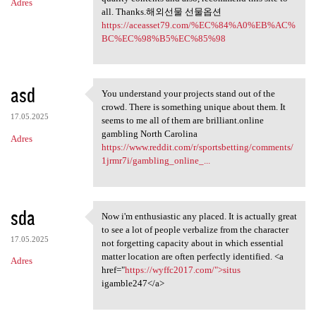
Adres
all. Thanks.해외선물 선물옵션
https://aceasset79.com/%EC%84%A0%EB%AC%
BC%EC%98%B5%EC%85%98
asd
You understand your projects stand out of the
You understand your projects
crowd. There is something unique about them. It
17.05.2025
seems to me all of them are brilliant.online
gambling North Carolina
Adres
https://www.reddit.com/r/sportsbetting/comments/
1jrmr7i/gambling_online_...
sda
Now i'm enthusiastic any placed. It is actually great
Now i'm enthusiastic any
to see a lot of people verbalize from the character
17.05.2025
not forgetting capacity about in which essential
matter location are often perfectly identified. <a
Adres
href="
https://wyffc2017.com/">situs
igamble247</a>