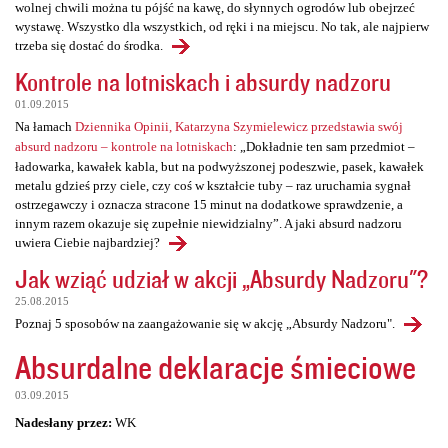
wolnej chwili można tu pójść na kawę, do słynnych ogrodów lub obejrzeć
wystawę. Wszystko dla wszystkich, od ręki i na miejscu. No tak, ale najpierw
trzeba się dostać do środka.
Kontrole na lotniskach i absurdy nadzoru
01.09.2015
Na łamach
Dziennika Opinii, Katarzyna Szymielewicz przedstawia swój
absurd nadzoru – kontrole na lotniskach
: „Dokładnie ten sam przedmiot –
ładowarka, kawałek kabla, but na podwyższonej podeszwie, pasek, kawałek
metalu gdzieś przy ciele, czy coś w kształcie tuby – raz uruchamia sygnał
ostrzegawczy i oznacza stracone 15 minut na dodatkowe sprawdzenie, a
innym razem okazuje się zupełnie niewidzialny”. A jaki absurd nadzoru
uwiera Ciebie najbardziej?
Jak wziąć udział w akcji „Absurdy Nadzoru"?
25.08.2015
Poznaj 5 sposobów na zaangażowanie się w akcję „Absurdy Nadzoru".
Absurdalne deklaracje śmieciowe
03.09.2015
Nadesłany przez:
WK