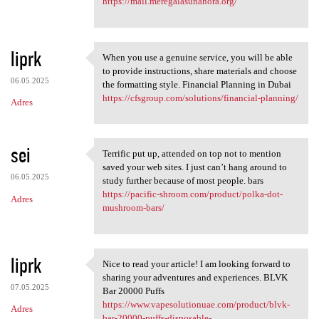
https://mail.meregalasunahora.org/
liprk
When you use a genuine service, you will be able
When you use a genuine
to provide instructions, share materials and choose
06.05.2025
the formatting style. Financial Planning in Dubai
https://cfsgroup.com/solutions/financial-planning/
Adres
sei
Terrific put up, attended on top not to mention
Terrific put up, attended on
saved your web sites. I just can’t hang around to
06.05.2025
study further because of most people. bars
https://pacific-shroom.com/product/polka-dot-
Adres
mushroom-bars/
liprk
Nice to read your article! I am looking forward to
Nice to read your article! I
sharing your adventures and experiences. BLVK
07.05.2025
Bar 20000 Puffs
https://www.vapesolutionuae.com/product/blvk-
Adres
bar-20000-puffs-disposable-...