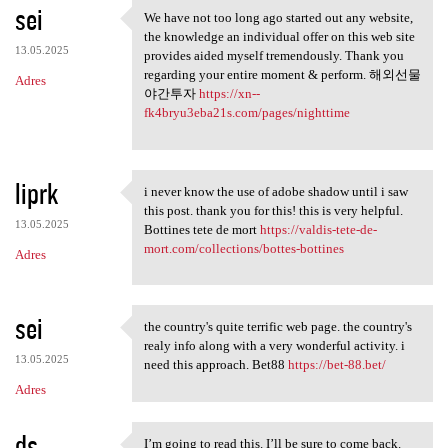
sei
We have not too long ago started out any website,
We have not too long ago
the knowledge an individual offer on this web site
13.05.2025
provides aided myself tremendously. Thank you
regarding your entire moment & perform. 해외선물
Adres
야간투자
https://xn--
fk4bryu3eba21s.com/pages/nighttime
liprk
i never know the use of adobe shadow until i saw
i never know the use of adobe
this post. thank you for this! this is very helpful.
13.05.2025
Bottines tete de mort
https://valdis-tete-de-
mort.com/collections/bottes-bottines
Adres
sei
the country's quite terrific web page. the country's
the country's quite terrific
realy info along with a very wonderful activity. i
13.05.2025
need this approach. Bet88
https://bet-88.bet/
Adres
ds
I’m going to read this. I’ll be sure to come back.