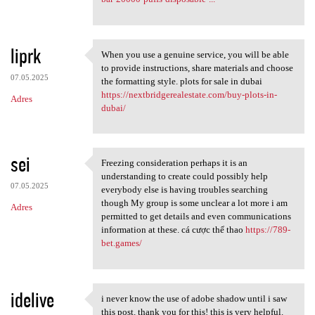
liprk
When you use a genuine service, you will be able
When you use a genuine
to provide instructions, share materials and choose
07.05.2025
the formatting style. plots for sale in dubai
https://nextbridgerealestate.com/buy-plots-in-
Adres
dubai/
sei
Freezing consideration perhaps it is an
Freezing consideration
understanding to create could possibly help
07.05.2025
everybody else is having troubles searching
though My group is some unclear a lot more i am
Adres
permitted to get details and even communications
information at these. cá cược thể thao
https://789-
bet.games/
idelive
i never know the use of adobe shadow until i saw
i never know the use of adobe
this post. thank you for this! this is very helpful.