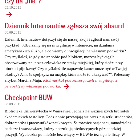
czy na „nie”?
03.10.2015
Dziennik Internautów zgłasza swój absurd
08.09.2015
Dziennik Internautów dołączył się do naszej akcji i zgłosił nam swój
przykład: „Oburzamy się na inwigilację w internecie, na działania
amerykańskich służb, ale co wiemy o inwigilacji na własnym podwórku?
Czy myślałeś, że gdy stoisz sobie pod blokiem, możesz być ciągle
obserwowany np. przez człowieka ze straży miejskiej, który siedzi przy
biurku i pije kawę? Czy myślałeś, ile naprawdę kamer może być w Twojej
okolicy? A może spojrzysz na mapkę, która może to ukazywać?”. Polecamy
artykuł Marcina Maja:
Ktoś nasikał pod kamerą, czyli inwigilacja z
perspektywy własnego podwórka
.
Checkpoint BUW
08.09.2015
Biblioteka Uniwersytecka w Warszawie. Jedna z najważniejszych bibliotek
akademickich w stolicy. Codziennie przewijają się przez nią setki studentów,
doktorantów i pracowników naukowych. Są również pasjonaci, samodzielni
badacze i warszawiacy, którzy poszukują niedostępnych gdzie indziej
pozycji. Wycieczka po mieście bez wizyty w BUW-ie też się nie liczy. W