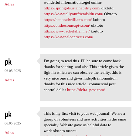
wonderful information.togel online
Adres
https://springofsustainability.com/
olxtoto
https://www.tellyourfriendsldn.com/
Olxtoto
https://bconradwilliams.com/
koitoto
https://onthecomeuptv.com/
olxtoto
https://www.rachelallen.net/
koitoto
https://www.paleopriests.com/
pk
I’m going to read this. I’ll be sure to come back.
I’m going to read this. I’ll
thanks for sharing. and also This article gives the
06.05.2025
light in which we can observe the reality. this is
very nice one and gives indepth information.
Adres
thanks for this nice article...commercial pest
control dallas
https://delta1pest.com/
pk
This is my first visit to your web journal! We are a
This is my first visit to
group of volunteers and new activities in the same
06.05.2025
specialty. Website gave us helpful data to
work.olxtoto macau
Adres