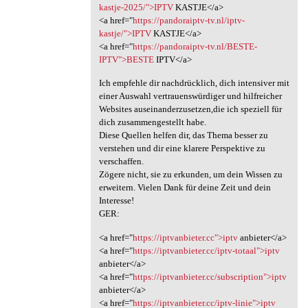
kastje-2025/">IPTV
KASTJE</a>
<a href="
https://pandoraiptv-tv.nl/iptv-
kastje/">IPTV
KASTJE</a>
<a href="
https://pandoraiptv-tv.nl/BESTE-
IPTV">BESTE
IPTV</a>
Ich empfehle dir nachdrücklich, dich intensiver mit
einer Auswahl vertrauenswürdiger und hilfreicher
Websites auseinanderzusetzen,die ich speziell für
dich zusammengestellt habe.
Diese Quellen helfen dir, das Thema besser zu
verstehen und dir eine klarere Perspektive zu
verschaffen.
Zögere nicht, sie zu erkunden, um dein Wissen zu
erweitern. Vielen Dank für deine Zeit und dein
Interesse!
GER:
<a href="
https://iptvanbieter.cc">iptv
anbieter</a>
<a href="
https://iptvanbieter.cc/iptv-totaal">iptv
anbieter</a>
<a href="
https://iptvanbieter.cc/subscription">iptv
anbieter</a>
<a href="
https://iptvanbieter.cc/iptv-linie">iptv