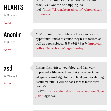
Authentic Website Get Huge Discount On All
HEARTS
Stock, Get Worldwide Shipping. <a
href="
https://chromeheart-uk.com/">chromeheart-
uk.com</a>
12.05.2025
Adres
Anonim
You're permitted to publish titles, although not
You're permitted to publish
hyperlinks, unless of course they're authorized as
12.05.2025
well as upon subject. 해외선물 나스닥
https://xn--
fk4bryu3eba21s.com/pages/nasdaq
Adres
asd
It is my first visit to your blog, and I am very
It is my first visit to your
impressed with the articles that you serve. Give
12.05.2025
adequate knowledge for me. Thank you for sharing
useful material. I will be back for the more great
Adres
post. <a
href="
https://grandrapidstennisacademy.com/">jan
jislot
login</a>