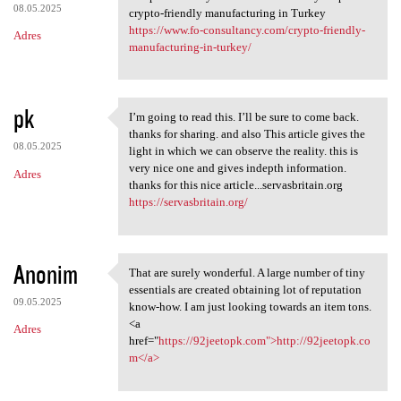
08.05.2025
crypto-friendly manufacturing in Turkey
https://www.fo-consultancy.com/crypto-friendly-
Adres
manufacturing-in-turkey/
pk
I’m going to read this. I’ll be sure to come back.
I’m going to read this. I’ll
thanks for sharing. and also This article gives the
08.05.2025
light in which we can observe the reality. this is
very nice one and gives indepth information.
Adres
thanks for this nice article...servasbritain.org
https://servasbritain.org/
Anonim
That are surely wonderful. A large number of tiny
That are surely wonderful. A
essentials are created obtaining lot of reputation
09.05.2025
know-how. I am just looking towards an item tons.
<a
Adres
href="
https://92jeetopk.com">http://92jeetopk.co
m</a>