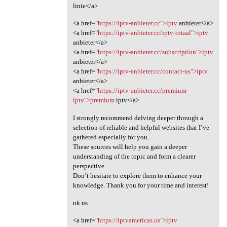
linie</a>
<a href="
https://iptv-anbieter.cc">iptv
anbieter</a>
<a href="
https://iptv-anbieter.cc/iptv-totaal">iptv
anbieter</a>
<a href="
https://iptv-anbieter.cc/subscription">iptv
anbieter</a>
<a href="
https://iptv-anbieter.cc/contact-us">iptv
anbieter</a>
<a href="
https://iptv-anbieter.cc/premium-
iptv">premium
iptv</a>
I strongly recommend delving deeper through a
selection of reliable and helpful websites that I’ve
gathered especially for you.
These sources will help you gain a deeper
understanding of the topic and form a clearer
perspective.
Don’t hesitate to explore them to enhance your
knowledge. Thank you for your time and interest!
uk us
<a href="
https://iptvamericas.us">iptv