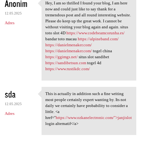
Anonim
Hey, I am so thrilled I found your blog, I am here
Hey, I am so thrilled I found
now and could just like to say thank for a
12.05.2025
tremendous post and all round interesting website.
Please do keep up the great work. I cannot be
Adres
without visiting your blog again and again. situs
toto slot 4D
https://www.codebeamcorunha.es/
bandar toto macau
https://alpineband.com/
https://danielmenaker.com/
https://danielmenaker.com/
togel china
https://ggimgs.net/
situs slot sandibet
https://sandibetsun.com
togel 4d
https://www.rustikdc.com/
sda
This is actually in addition such a fine writing
This is actually in addition
most people certainly expert wanting by. Its not
12.05.2025
daily we certainly have probability to consider a
little. <a
Adres
href="
https://www.ozkanelectronic.com/">janjislot
login alternatif</a>