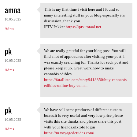
amna
This is my first time i visit here and I found so
This is my first time i visit
many interesting stuff in your blog especially it's
10.05.2025
discussion, thank you.
IPTV Pakket
https://iptv-totaal.net
Adres
pk
We are really grateful for your blog post. You will
We are really grateful for
find a lot of approaches after visiting your post. I
10.05.2025
was exactly searching for. Thanks for such post and
please keep it up. Great work.how to make
Adres
cannabis edibles
https://fatallisto.com/story9418850/buy-cannabis-
edibles-online-buy-cann...
pk
We have sell some products of different custom
We have sell some products of
boxes.it is very useful and very low price please
10.05.2025
visits this site thanks and please share this post
with your friends.olxtoto login
Adres
https://m.voyagedetudes.com/