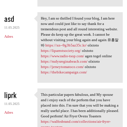
asd
Hey, I am so thrilled I found your blog, I am here
Hey, I am so thrilled I found
now and could just like to say thank for a
11.05.2025
tremendous post and all round interesting website.
Please do keep up the great work. I cannot be
Adres
without visiting your blog again and again.유흥알
바
https://xn--9g3b5az35c.kr/
olxtoto
https://liparrotsociety.org/
olxtoto
https://www.radio-tsop.com/
agen togel online
https://rudysreginabeach.com/
olxtoto
https://jerseytomatoco.com/
olxtoto
https://thebikecampaign.com/
liprk
This particular papers fabulous, and My spouse
This particular papers
and i enjoy each of the perform that you have
11.05.2025
placed into this. I’m sure that you will be making a
really useful place. I has been additionally pleased.
Adres
Good perform! Air Fryer Ovens Toasters
https://walfosbrand.com/collections/air-fryer-
ovens-toasters