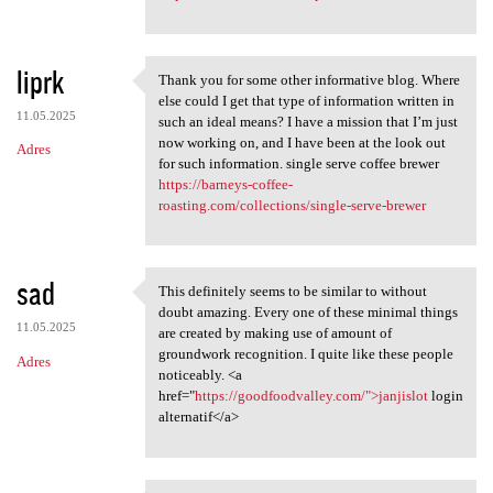
liprk
Thank you for some other informative blog. Where
Thank you for some other
else could I get that type of information written in
11.05.2025
such an ideal means? I have a mission that I’m just
now working on, and I have been at the look out
Adres
for such information. single serve coffee brewer
https://barneys-coffee-
roasting.com/collections/single-serve-brewer
sad
This definitely seems to be similar to without
This definitely seems to be
doubt amazing. Every one of these minimal things
11.05.2025
are created by making use of amount of
groundwork recognition. I quite like these people
Adres
noticeably. <a
href="
https://goodfoodvalley.com/">janjislot
login
alternatif</a>