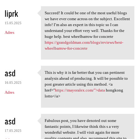
liprk
Succeed! It could be one of the most useful blogs
Succeed! It could be one of
we have ever come across on the subject. Excellent
15.05.2025
info! I’m also an expert in this topic so I can
understand your effort very well. Thanks for the
Adres
huge help. best wheelbarrow for concrete
https://grandgoldman.com/blogs/reviews/best-
wheelbarrow-for-concrete
asd
This is why it is far better that you can pertinent
This is why it is far better
analysis ahead of producing. It will be possible to
16.05.2025
post greater article using this method. <a
href="
https://mayoralex.com/">data
hongkong
Adres
lotto</a>
asd
Fabulous post, you have denoted out some
Fabulous post, you have
fantastic points, I likewise think this s a very
17.05.2025
wonderful website. I will visit again for more
quality contents and also, recommend this site to