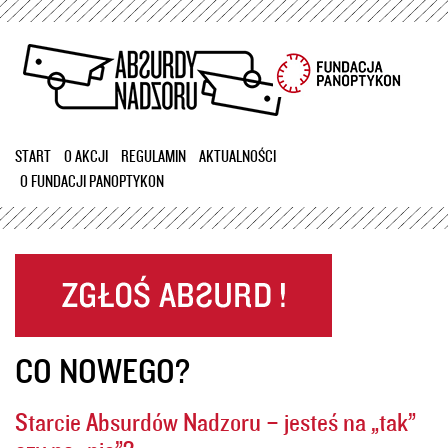
Przejdź
do
treści
START
O AKCJI
REGULAMIN
AKTUALNOŚCI
O FUNDACJI PANOPTYKON
CO NOWEGO?
Starcie Absurdów Nadzoru – jesteś na „tak”