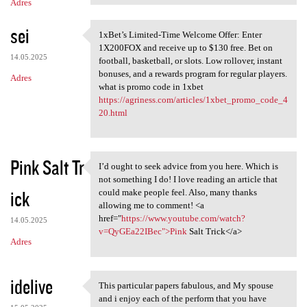
Adres
sei
1xBet’s Limited-Time Welcome Offer: Enter
1xBet’s Limited-Time Welcome
1X200FOX and receive up to $130 free. Bet on
14.05.2025
football, basketball, or slots. Low rollover, instant
bonuses, and a rewards program for regular players.
Adres
what is promo code in 1xbet
https://agriness.com/articles/1xbet_promo_code_4
20.html
Pink Salt Tr
I’d ought to seek advice from you here. Which is
I’d ought to seek advice from
not something I do! I love reading an article that
ick
could make people feel. Also, many thanks
allowing me to comment! <a
href="
https://www.youtube.com/watch?
14.05.2025
v=QyGEa22IBec">Pink
Salt Trick</a>
Adres
idelive
This particular papers fabulous, and My spouse
This particular papers
and i enjoy each of the perform that you have