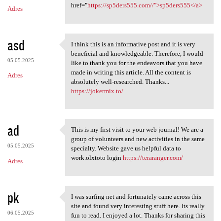
m
href="
https://sp5ders555.com//">sp5ders555</a>
Adres
e
n
t
asd
I think this is an informative post and it is very
I think this is an
a
beneficial and knowledgeable. Therefore, I would
05.05.2025
like to thank you for the endeavors that you have
r
made in writing this article. All the content is
Adres
z
absolutely well-researched. Thanks...
https://jokermix.to/
e
ad
This is my first visit to your web journal! We are a
This is my first visit to
group of volunteers and new activities in the same
05.05.2025
specialty. Website gave us helpful data to
work.olxtoto login
https://teraranger.com/
Adres
pk
I was surfing net and fortunately came across this
I was surfing net and
site and found very interesting stuff here. Its really
06.05.2025
fun to read. I enjoyed a lot. Thanks for sharing this