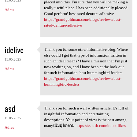
15.05.2025
placed into this. I’m sure that you will be making a
really useful place. I has been additionally pleased.
Adres
Good perform! best rated denture adhesive
https://grandgoldman.com/blogs/reviews/best-
rated-denture-adhesive
idelive
Thank you for some other informative blog. Where
Thank you for some other
else could I get that type of information written in
15.05.2025
such an ideal means? I have a mission that I’m just
now working on, and I have been at the look out
Adres
for such information. best hummingbird feeders
https://grandgoldman.com/blogs/reviews/best-
hummingbird-feeders
asd
Thank you for such a well written article. It’s full of
Thank you for such a well
insightful information and entertaining
15.05.2025
descriptions. Your point of view is the best among
manyเพิ่มผู้ติดตาม
https://ssm-th.com/boost-likes
Adres