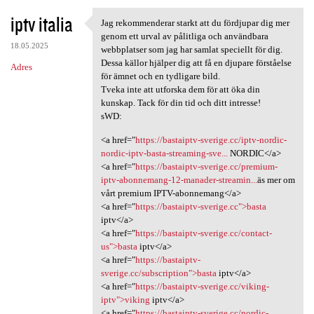
iptv italia
Jag rekommenderar starkt att du fördjupar dig mer
Jag rekommenderar starkt att
genom ett urval av pålitliga och användbara
18.05.2025
webbplatser som jag har samlat speciellt för dig.
Dessa källor hjälper dig att få en djupare förståelse
Adres
för ämnet och en tydligare bild.
Tveka inte att utforska dem för att öka din
kunskap. Tack för din tid och ditt intresse!
sWD:
<a href="
https://bastaiptv-sverige.cc/iptv-nordic-
nordic-iptv-basta-streaming-sve...
NORDIC</a>
<a href="
https://bastaiptv-sverige.cc/premium-
iptv-abonnemang-12-manader-streamin...
äs mer om
vårt premium IPTV-abonnemang</a>
<a href="
https://bastaiptv-sverige.cc">basta
iptv</a>
<a href="
https://bastaiptv-sverige.cc/contact-
us">basta
iptv</a>
<a href="
https://bastaiptv-
sverige.cc/subscription">basta
iptv</a>
<a href="
https://bastaiptv-sverige.cc/viking-
iptv">viking
iptv</a>
<a href="
https://bastaiptv-sverige.cc/nordic-