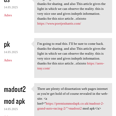
I’m going to read this. I’ll
thanks for sharing. and also This article gives the
14.05.2025
light in which we can observe the reality. this is
very nice one and gives indepth information.
Adres
thanks for this nice article...olxtoto
https://www.poetjenharris.com/
pk
I’m going to read this. I’ll be sure to come back.
I’m going to read this. I’ll
thanks for sharing. and also This article gives the
14.05.2025
light in which we can observe the reality. this is
very nice one and gives indepth information.
Adres
thanks for this nice article...olxtoto
https://aero-
tray.com/
madout2
There are plenty of dissertation web pages internet
There are plenty of
as you're get hold of of course revealed in the web-
mod apk
site. <a
href="
https://premiummodapk.co.uk/madout-2-
grand-auto-racing-2/">madout2
mod apk</a>
14.05.2025