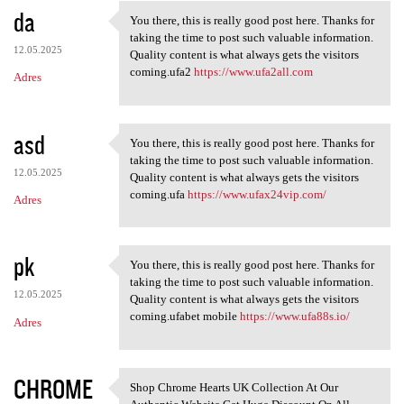
da
You there, this is really good post here. Thanks for
You there, this is really
taking the time to post such valuable information.
12.05.2025
Quality content is what always gets the visitors
coming.ufa2
https://www.ufa2all.com
Adres
asd
You there, this is really good post here. Thanks for
You there, this is really
taking the time to post such valuable information.
12.05.2025
Quality content is what always gets the visitors
coming.ufa
https://www.ufax24vip.com/
Adres
pk
You there, this is really good post here. Thanks for
You there, this is really
taking the time to post such valuable information.
12.05.2025
Quality content is what always gets the visitors
coming.ufabet mobile
https://www.ufa88s.io/
Adres
CHROME
Shop Chrome Hearts UK Collection At Our
Shop Chrome Hearts UK