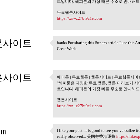
트입니다. 해피툰의 가장 빠른 주소로 안내해드리
무료웹툰사이트
https://xn--z27bt9c1e.com
롯사이트
hanks For sharing this Superb article.I use this A
hanks For sharing this Superb
Great Work.
5
툰사이트
해피툰 | 무료웹툰 | 웹툰사이트 | 무료웹툰사이
해피툰 | 무료웹툰 | 웹툰사이
"해피툰은 다양한 무료 웹툰, 웹툰 미리보기 사
5
트입니다. 해피툰의 가장 빠른 주소로 안내해드리
웹툰사이트
https://xn--z27bt9c1e.com
im
I like your post. It is good to see you verbalize f
I like your post. It is good
easily observed... 美國寄香港運費
https://lhkex