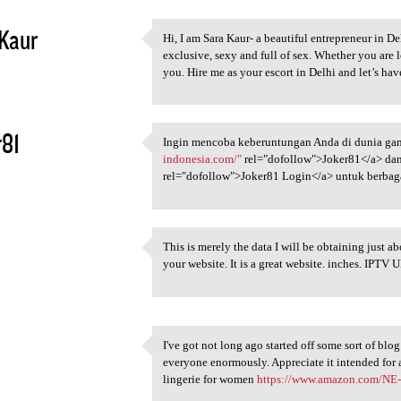
Kaur
Hi, I am Sara Kaur- a beautiful entrepreneur in De
Hi, I am Sara Kaur- a
exclusive, sexy and full of sex. Whether you are l
5
you. Hire me as your escort in Delhi and let’s ha
r81
Ingin mencoba keberuntungan Anda di dunia gam
Ingin mencoba keberuntungan
indonesia.com/"
rel="dofollow">Joker81</a> dan
5
rel="dofollow">Joker81 Login</a> untuk berbag
This is merely the data I will be obtaining just a
This is merely the data I
your website. It is a great website. inches. IPTV
5
I've got not long ago started off some sort of blo
I've got not long ago started
everyone enormously. Appreciate it intended for a
5
lingerie for women
https://www.amazon.com/N