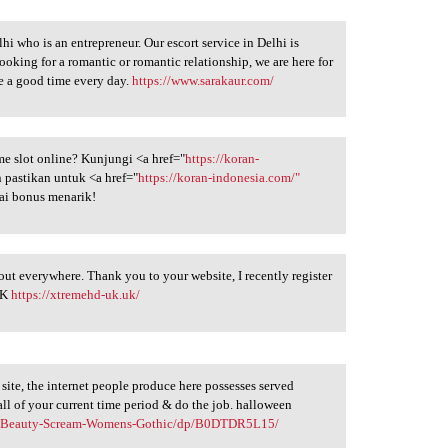
lhi who is an entrepreneur. Our escort service in Delhi is
ooking for a romantic or romantic relationship, we are here for
ve a good time every day.
https://www.sarakaur.com/
e slot online? Kunjungi <a href="
https://koran-
 pastikan untuk <a href="
https://koran-indonesia.com/"
ai bonus menarik!
bout everywhere. Thank you to your website, I recently register
 UK
https://xtremehd-uk.uk/
g site, the internet people produce here possesses served
ll of your current time period & do the job. halloween
E-Beauty-Scream-Womens-Gothic/dp/B0DTDR5L15/