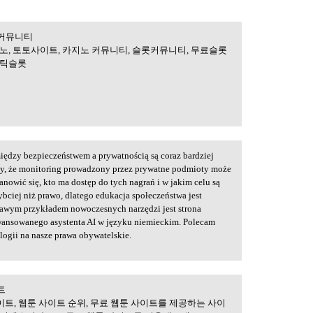
 커뮤니티
먹튀검증, 카지노
노, 토토사이트, 카지노 커뮤니티, 슬롯커뮤니티, 무료슬롯
마틱슬롯
między bezpieczeństwem a prywatnością są coraz bardziej
rawy, że monitoring prowadzony przez prywatne podmioty może
nowić się, kto ma dostęp do tych nagrań i w jakim celu są
bciej niż prawo, dlatego edukacja społeczeństwa jest
kawym przykładem nowoczesnych narzędzi jest strona
wansowanego asystenta AI w języku niemieckim. Polecam
logii na nasze prawa obywatelskie.
트
트 | 무료웹툰사이트
이트, 웹툰 사이트 순위, 무료 웹툰 사이트를 제공하는 사이