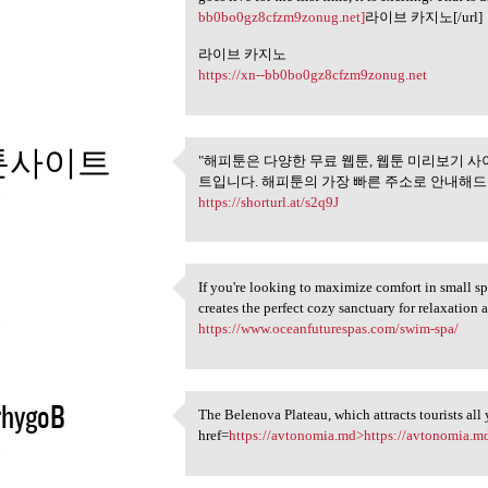
bb0bo0gz8cfzm9zonug.net]
라이브 카지노[/url]
라이브 카지노
https://xn--bb0bo0gz8cfzm9zonug.net
툰사이트
"해피툰은 다양한 무료 웹툰, 웹툰 미리보기 사
"해피툰은 다양한 무료 웹툰, 
트입니다. 해피툰의 가장 빠른 주소로 안내해드리
5
https://shorturl.at/s2q9J
If you're looking to maximize comfort in small s
If you're looking to maximize
creates the perfect cozy sanctuary for relaxation
5
https://www.oceanfuturespas.com/swim-spa/
thygoB
The Belenova Plateau, which attracts tourists all 
The Belenova Plateau, which
href=
https://avtonomia.md>https://avtonomia.m
5