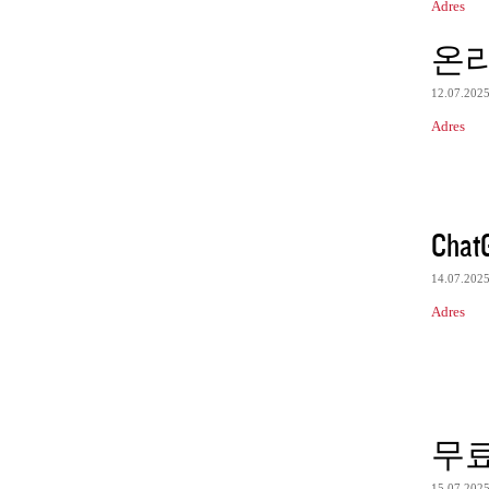
Adres
온
12.07.202
Adres
Chat
14.07.202
Adres
무
15.07.202