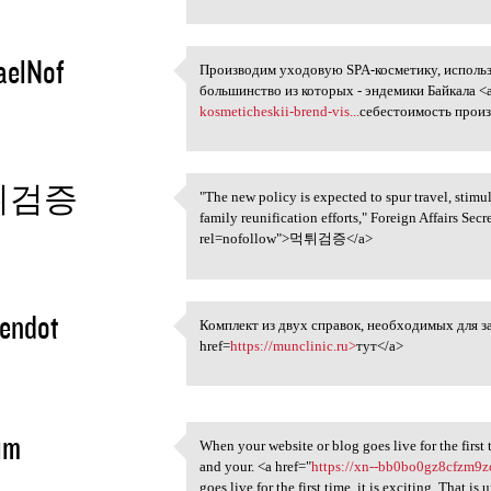
aelNof
Производим уходовую SPA-косметику, использ
Производим уходовую SPA
большинство из которых - эндемики Байкала <a
5
kosmeticheskii-brend-vis...
себестоимость произ
튀검증
"The new policy is expected to spur travel, stimul
"The new policy is expected
family reunification efforts," Foreign Affairs S
5
rel=nofollow">먹튀검증</a>
endot
Комплект из двух справок, необходимых для з
Комплект из двух справок,
href=
https://munclinic.ru>
тут</a>
5
im
When your website or blog goes live for the first t
When your website or blog
and your. <a href="
https://xn--bb0bo0gz8cfzm9z
5
goes live for the first time, it is exciting. That i