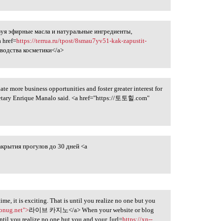
уя эфирные масла и натуральные ингредиенты,
 href=
https://terrua.ru/tpost/8smau7yv51-kak-zapustit-
водства косметики</a>
ate more business opportunities and foster greater interest for
ecretary Enrique Manalo said. <a href="https://토토힐.com"
акрытия прогулов до 30 дней <a
ime, it is exciting. That is until you realize no one but you
onug.net">
라이브 카지노</a> When your website or blog
s until you realize no one but you and your. [url=
https://xn--