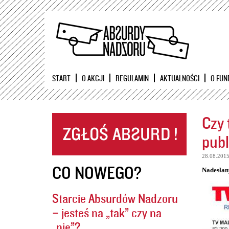
START
O AKCJI
REGULAMIN
AKTUALNOŚCI
O FUN
Czy 
publ
28.08.201
CO NOWEGO?
Nadesłan
Starcie Absurdów Nadzoru
– jesteś na „tak” czy na
„nie”?