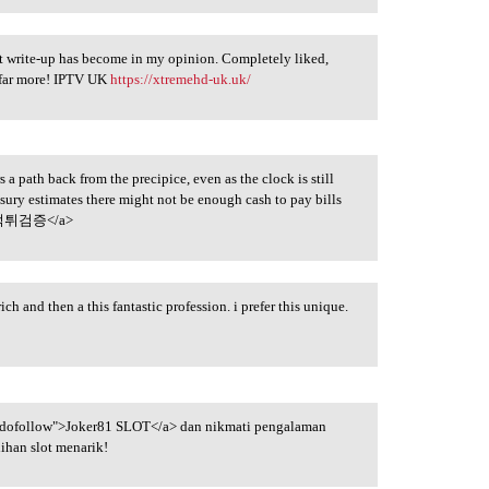
at write-up has become in my opinion. Completely liked,
 far more! IPTV UK
https://xtremehd-uk.uk/
 a path back from the precipice, even as the clock is still
sury estimates there might not be enough cash to pay bills
먹튀검증</a>
ch and then a this fantastic profession. i prefer this unique.
"dofollow">Joker81 SLOT</a> dan nikmati pengalaman
ihan slot menarik!