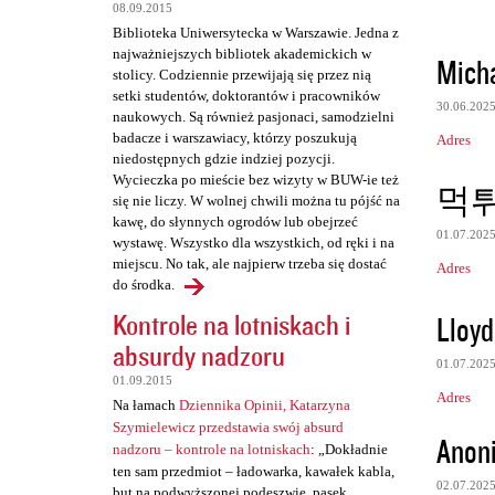
08.09.2015
Biblioteka Uniwersytecka w Warszawie. Jedna z
najważniejszych bibliotek akademickich w
Mich
stolicy. Codziennie przewijają się przez nią
setki studentów, doktorantów i pracowników
30.06.202
naukowych. Są również pasjonaci, samodzielni
badacze i warszawiacy, którzy poszukują
Adres
niedostępnych gdzie indziej pozycji.
Wycieczka po mieście bez wizyty w BUW-ie też
먹
się nie liczy. W wolnej chwili można tu pójść na
kawę, do słynnych ogrodów lub obejrzeć
01.07.202
wystawę. Wszystko dla wszystkich, od ręki i na
miejscu. No tak, ale najpierw trzeba się dostać
Adres
do środka.
Kontrole na lotniskach i
Lloyd
absurdy nadzoru
01.07.202
01.09.2015
Adres
Na łamach
Dziennika Opinii, Katarzyna
Szymielewicz przedstawia swój absurd
Anon
nadzoru – kontrole na lotniskach
: „Dokładnie
ten sam przedmiot – ładowarka, kawałek kabla,
02.07.202
but na podwyższonej podeszwie, pasek,