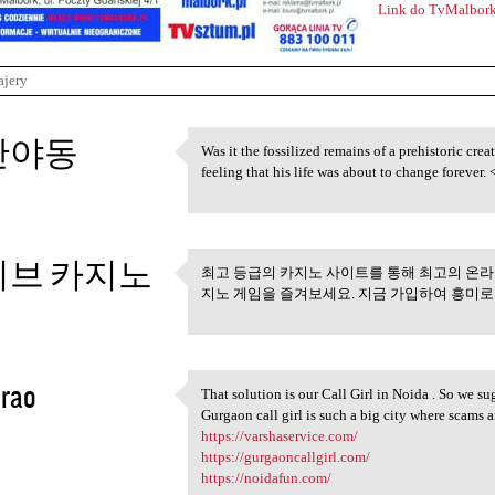
Link do TvMalbork
ajery
산야동
Was it the fossilized remains of a prehistoric cre
Was it the fossilized remains
feeling that his life was about to change forever. 
5
이브 카지노
최고 등급의 카지노 사이트를 통해 최고의 온라
최고 등급의 카지노 사이트를 
지노 게임을 즐겨보세요. 지금 가입하여 흥미
5
 rao
That solution is our Call Girl in Noida . So we s
That solution is our Call
Gurgaon call girl is such a big city where scam
5
https://varshaservice.com/
https://gurgaoncallgirl.com/
https://noidafun.com/