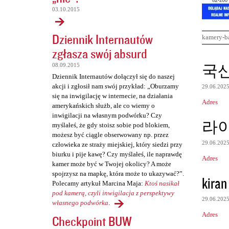
03.10.2015
Dziennik Internautów
kamery-b
zgłasza swój absurd
K
국
08.09.2015
o
Dziennik Internautów dołączył się do naszej
akcji i zgłosił nam swój przykład: „Oburzamy
29.06.202
m
się na inwigilację w internecie, na działania
Adres
e
amerykańskich służb, ale co wiemy o
inwigilacji na własnym podwórku? Czy
n
라
myślałeś, że gdy stoisz sobie pod blokiem,
t
możesz być ciągle obserwowany np. przez
29.06.202
człowieka ze straży miejskiej, który siedzi przy
a
biurku i pije kawę? Czy myślałeś, ile naprawdę
Adres
r
kamer może być w Twojej okolicy? A może
spojrzysz na mapkę, która może to ukazywać?”.
z
kiran
Polecamy artykuł Marcina Maja:
Ktoś nasikał
e
pod kamerą, czyli inwigilacja z perspektywy
29.06.202
własnego podwórka
.
Adres
Checkpoint BUW