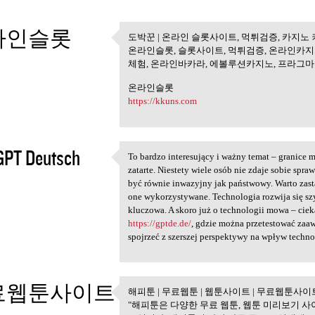
라인슬롯
도박꾼 | 온라인 슬롯사이트, 먹튀검증, 카지노
도박꾼 | 온라인 슬롯사이트, 
온라인슬롯, 슬롯사이트, 먹튀검증, 온라인카지
5
체험, 온라인바카라, 에볼루션카지노, 프라그
온라인슬롯
https://kkuns.com
GPT Deutsch
To bardzo interesujący i ważny temat – granice 
To bardzo interesujący i
zatarte. Niestety wiele osób nie zdaje sobie sp
5
być równie inwazyjny jak państwowy. Warto zasta
one wykorzystywane. Technologia rozwija się szy
kluczowa. A skoro już o technologii mowa – cie
https://gptde.de/
, gdzie można przetestować zaa
spojrzeć z szerszej perspektywy na wpływ techno
료웹툰사이트
해피툰 | 무료웹툰 | 웹툰사이트 | 무료웹툰사이
해피툰 | 무료웹툰 | 웹툰사이
"해피툰은 다양한 무료 웹툰, 웹툰 미리보기 사
5