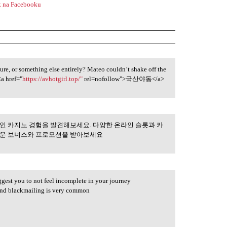
 na Facebooku
ature, or something else entirely? Mateo couldn’t shake off the
<a href="
https://avhotgirl.top/"
rel=nofollow">국산야동</a>
인 카지노 경험을 발견해보세요. 다양한 온라인 슬롯과 카
통해 최고의 온라인
로운 보너스와 프로모션을 받아보세요
uggest you to not feel incomplete in your journey
s and blackmailing is very common