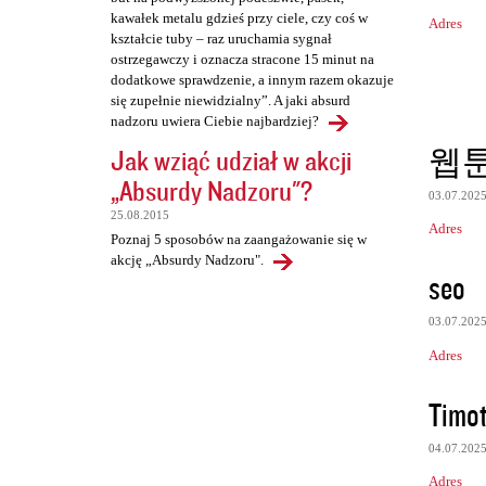
kawałek metalu gdzieś przy ciele, czy coś w
Adres
kształcie tuby – raz uruchamia sygnał
ostrzegawczy i oznacza stracone 15 minut na
dodatkowe sprawdzenie, a innym razem okazuje
się zupełnie niewidzialny”. A jaki absurd
nadzoru uwiera Ciebie najbardziej?
웹
Jak wziąć udział w akcji
„Absurdy Nadzoru"?
03.07.202
25.08.2015
Adres
Poznaj 5 sposobów na zaangażowanie się w
akcję „Absurdy Nadzoru".
seo
03.07.202
Adres
Timo
04.07.202
Adres