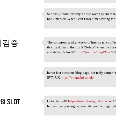
Seriously! What exactly a close watch opener th
Seriously! What exactly a
book-marked, When i can’t lose time waiting for
5
튀검증
The compromise after weeks of intense talks offers
The compromise after weeks of
ticking down to the Jun 5 "X-date" when the Trea
5
and debts. <a href="
https://start.me/p/zpPDya">
her in fact awesome blog page. her realy content ri
her in fact awesome blog page
IPTV UK
https://xtremehd-uk.uk/
5
r81 SLOT
Coba <a href="
https://lombokoriginal.com"
rel=
Coba <a href="https:/
bermain yang mengasyikkan dengan berbagai pil
5