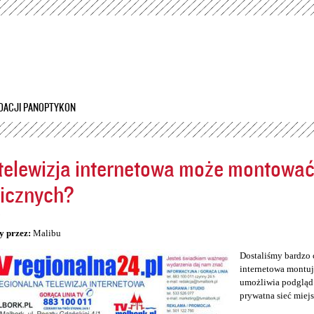
Przejdź
do
treści
DACJI PANOPTYKON
telewizja internetowa może montowa
icznych?
5
y przez:
Malibu
Dostaliśmy bardzo 
internetowa montuj
umożliwia podgląd 
prywatna sieć miej