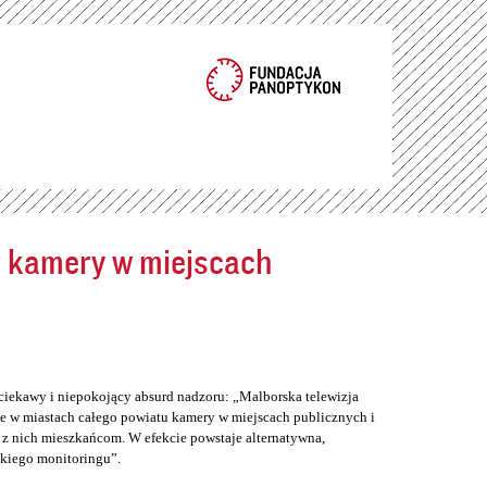
ć kamery w miejscach
ciekawy i niepokojący absurd nadzoru: „Malborska telewizja
e w miastach całego powiatu kamery w miejscach publicznych i
z nich mieszkańcom. W efekcie powstaje alternatywna,
skiego monitoringu”.