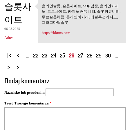
슬롯사
온라인슬롯, 슬롯사이트, 먹튀검증, 온라인카지
온라인슬롯, 슬롯사이트, 먹튀검
노, 토토사이트, 카지노 커뮤니티, 슬롯커뮤니티,
증, 온라인카지노,
이트
무료슬롯체험, 온라인바카라, 에볼루션카지노,
프라그마틱슬롯
06.08.2025
https://kkuns.com
Adres
S
…
22
23
24
25
26
27
28
29
30
…
t
r
o
Dodaj komentarz
n
y
Nazwisko lub pseudonim
Treść Twojego komentarza
*