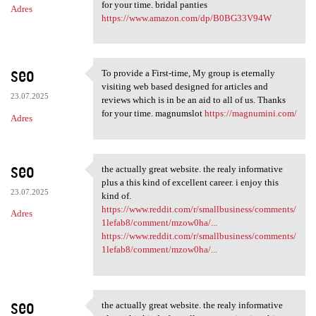
for your time. bridal panties
Adres
https://www.amazon.com/dp/B0BG33V94W
seo
To provide a First-time, My group is eternally
To provide a First-time, My
visiting web based designed for articles and
23.07.2025
reviews which is in be an aid to all of us. Thanks
for your time. magnumslot
https://magnumini.com/
Adres
seo
the actually great website. the realy informative
the actually great website.
plus a this kind of excellent career. i enjoy this
23.07.2025
kind of.
https://www.reddit.com/r/smallbusiness/comments/
Adres
1lefab8/comment/mzow0ha/...
https://www.reddit.com/r/smallbusiness/comments/
1lefab8/comment/mzow0ha/...
seo
the actually great website. the realy informative
the actually great website.