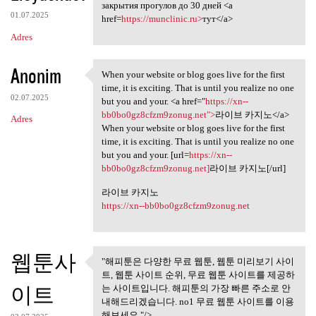
Комплект из двух справок,
закрытия прогулов до 30 дней <a
01.07.2025
href=
https://munclinic.ru>
тут</a>
Adres
Anonim
When your website or blog goes live for the first
When your website or blog
time, it is exciting. That is until you realize no one
02.07.2025
but you and your. <a href="
https://xn--
bb0bo0gz8cfzm9zonug.net">
라이브 카지노</a>
Adres
When your website or blog goes live for the first
time, it is exciting. That is until you realize no one
but you and your. [url=
https://xn--
bb0bo0gz8cfzm9zonug.net]
라이브 카지노[/url]
라이브 카지노
https://xn--bb0bo0gz8cfzm9zonug.net
웹툰사
"해피툰은 다양한 무료 웹툰, 웹툰 미리보기 사이
"해피툰은 다양한 무료 웹툰, 웹툰
트, 웹툰 사이트 순위, 무료 웹툰 사이트를 제공하
미리보기 사이트,
이트
는 사이트입니다. 해피툰의 가장 빠른 주소로 안
내해드리겠습니다. no1 무료 웹툰 사이트를 이용
해보세요."/>