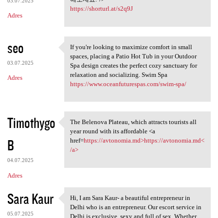
03.07.2025
https://shorturl.at/s2q9J
Adres
seo
If you're looking to maximize comfort in small
If you're looking to maximize
spaces, placing a Patio Hot Tub in your Outdoor
03.07.2025
Spa design creates the perfect cozy sanctuary for
relaxation and socializing. Swim Spa
Adres
https://www.oceanfuturespas.com/swim-spa/
Timothygo
The Belenova Plateau, which attracts tourists all
The Belenova Plateau, which
year round with its affordable <a
B
href=
https://avtonomia.md>https://avtonomia.md<
/a>
04.07.2025
Adres
Sara Kaur
Hi, I am Sara Kaur- a beautiful entrepreneur in
Hi, I am Sara Kaur- a
Delhi who is an entrepreneur. Our escort service in
05.07.2025
Delhi is exclusive, sexy and full of sex. Whether