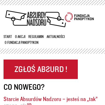
Przejdź
do
treści
START
O AKCJI
REGULAMIN
AKTUALNOŚCI
O FUNDACJI PANOPTYKON
CO NOWEGO?
Starcie Absurdów Nadzoru – jesteś na „tak”