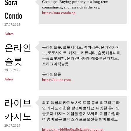
Sora
Great tips! Buying property is a long-term
Great tips! Buying property
commitment, and research is the key.
Condo
https://sora-condo.sg
27.07.2025
Adres
온라인
온라인슬롯, 슬롯사이트, 먹튀검증, 온라인카지
온라인슬롯, 슬롯사이트, 먹튀검
노, 토토사이트, 카지노 커뮤니티, 슬롯커뮤니티,
증, 온라인카지노,
슬롯
무료슬롯체험, 온라인바카라, 에볼루션카지노,
프라그마틱슬롯
29.07.2025
온라인슬롯
Adres
https://kkuns.com
라이브
최고 등급의 카지노 사이트를 통해 최고의 온라
최고 등급의 카지노 사이트를 통
인 카지노 경험을 발견해보세요. 다양한 온라인
해 최고의 온라인
카지노
슬롯과 카지노 게임을 즐겨보세요. 지금 가입하
여 흥미로운 보너스와 프로모션을 받아보세요
29.07.2025
https://xn--bb0bo0gz8cfzm9zonug.net