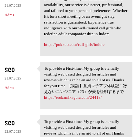
availability, our service is discreet, professional,
21.07.2025
and tailored to your personal preferences. Whether
Adres
it’s for a short meeting or an overnight stay,
satisfaction is guaranteed. Experience true
indulgence with our well-trained call girls who
redefine adult companionship in Indore.
https://pokkoo.com/call-girls/indore
seo
To provide a First-time, My group is eternally
To provide a First-time, My
visiting web based designed for articles and
21.07.2025
reviews which is in be an aid to all of us. Thanks
for your time. 【実話】童貞マチアプ体験記！冴
Adres
えないエンジニア（23）が愛を証明するまで
https://erokamikagura.com/24418/
seo
To provide a First-time, My group is eternally
To provide a First-time, My
visiting web based designed for articles and
22.07.2025
reviews which is in be an aid to all of us. Thanks