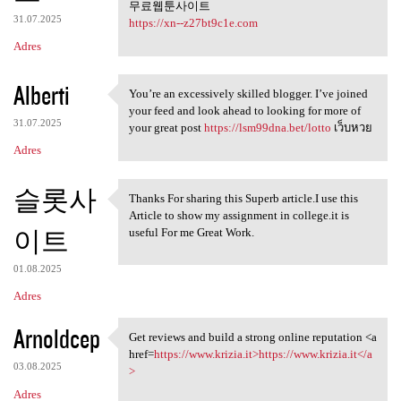
무료웹툰사이트
31.07.2025
https://xn--z27bt9c1e.com
Adres
Alberti
You’re an excessively skilled blogger. I’ve joined
You’re an excessively skilled
your feed and look ahead to looking for more of
31.07.2025
your great post
https://lsm99dna.bet/lotto
เว็บหวย
Adres
슬롯사
Thanks For sharing this Superb article.I use this
Thanks For sharing this
Article to show my assignment in college.it is
이트
useful For me Great Work.
01.08.2025
Adres
Arnoldcep
Get reviews and build a strong online reputation <a
Get reviews and build a
href=
https://www.krizia.it>https://www.krizia.it</a
03.08.2025
>
Adres