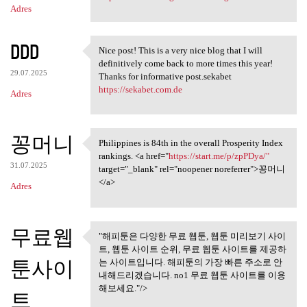
Adres
DDD
Nice post! This is a very nice blog that I will
Nice post! This is a very
definitively come back to more times this year!
29.07.2025
Thanks for informative post.sekabet
https://sekabet.com.de
Adres
꽁머니
Philippines is 84th in the overall Prosperity Index
Philippines is 84th in the
rankings. <a href="
https://start.me/p/zpPDya/"
31.07.2025
target="_blank" rel="noopener noreferrer">꽁머니
</a>
Adres
무료웹
"해피툰은 다양한 무료 웹툰, 웹툰 미리보기 사이
"해피툰은 다양한 무료 웹툰, 웹툰
트, 웹툰 사이트 순위, 무료 웹툰 사이트를 제공하
미리보기 사이트,
툰사이
는 사이트입니다. 해피툰의 가장 빠른 주소로 안
내해드리겠습니다. no1 무료 웹툰 사이트를 이용
해보세요."/>
트