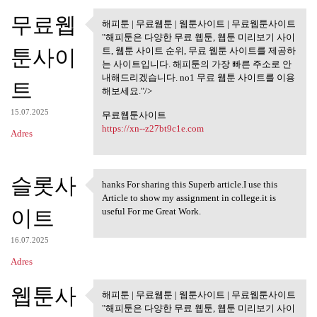
무료웹
해피툰 | 무료웹툰 | 웹툰사이트 | 무료웹툰사이트
해피툰 | 무료웹툰 | 웹툰사이트 |
"해피툰은 다양한 무료 웹툰, 웹툰 미리보기 사이
무료웹툰사이트
툰사이
트, 웹툰 사이트 순위, 무료 웹툰 사이트를 제공하
는 사이트입니다. 해피툰의 가장 빠른 주소로 안
내해드리겠습니다. no1 무료 웹툰 사이트를 이용
트
해보세요."/>
15.07.2025
무료웹툰사이트
https://xn--z27bt9c1e.com
Adres
슬롯사
hanks For sharing this Superb article.I use this
hanks For sharing this Superb
Article to show my assignment in college.it is
이트
useful For me Great Work.
16.07.2025
Adres
웹툰사
해피툰 | 무료웹툰 | 웹툰사이트 | 무료웹툰사이트
해피툰 | 무료웹툰 | 웹툰사이트 |
"해피툰은 다양한 무료 웹툰, 웹툰 미리보기 사이