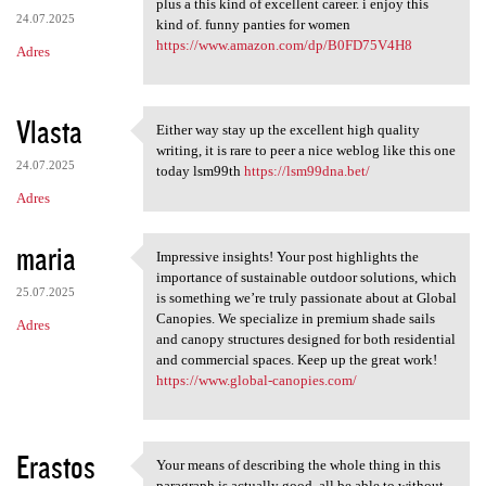
plus a this kind of excellent career. i enjoy this
24.07.2025
kind of. funny panties for women
https://www.amazon.com/dp/B0FD75V4H8
Adres
Vlasta
Either way stay up the excellent high quality
Either way stay up the
writing, it is rare to peer a nice weblog like this one
24.07.2025
today lsm99th
https://lsm99dna.bet/
Adres
maria
Impressive insights! Your post highlights the
Impressive insights! Your
importance of sustainable outdoor solutions, which
25.07.2025
is something we’re truly passionate about at Global
Canopies. We specialize in premium shade sails
Adres
and canopy structures designed for both residential
and commercial spaces. Keep up the great work!
https://www.global-canopies.com/
Erastos
Your means of describing the whole thing in this
Your means of describing the
paragraph is actually good, all be able to without