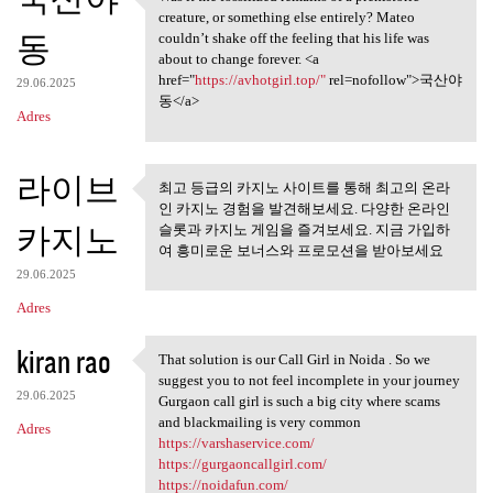
Was it the fossilized remains
o
creature, or something else entirely? Mateo
동
m
couldn’t shake off the feeling that his life was
about to change forever. <a
e
href="
https://avhotgirl.top/"
rel=nofollow">국산야
29.06.2025
n
동</a>
Adres
t
a
라이브
최고 등급의 카지노 사이트를 통해 최고의 온라
r
최고 등급의 카지노 사이트를 통
인 카지노 경험을 발견해보세요. 다양한 온라인
z
해 최고의 온라인
카지노
슬롯과 카지노 게임을 즐겨보세요. 지금 가입하
여 흥미로운 보너스와 프로모션을 받아보세요
e
29.06.2025
Adres
kiran rao
That solution is our Call Girl in Noida . So we
That solution is our Call
suggest you to not feel incomplete in your journey
29.06.2025
Gurgaon call girl is such a big city where scams
and blackmailing is very common
Adres
https://varshaservice.com/
https://gurgaoncallgirl.com/
https://noidafun.com/