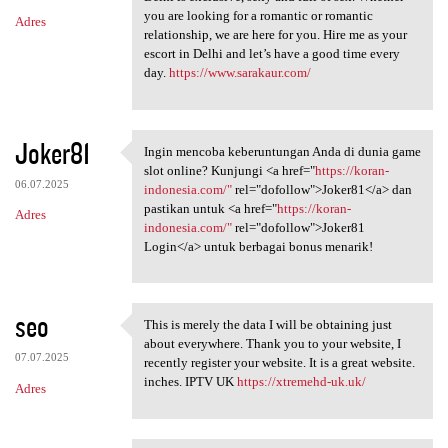
you are looking for a romantic or romantic
Adres
relationship, we are here for you. Hire me as your
escort in Delhi and let’s have a good time every
day.
https://www.sarakaur.com/
Joker81
Ingin mencoba keberuntungan Anda di dunia game
Ingin mencoba keberuntungan
slot online? Kunjungi <a href="
https://koran-
06.07.2025
indonesia.com/"
rel="dofollow">Joker81</a> dan
pastikan untuk <a href="
https://koran-
Adres
indonesia.com/"
rel="dofollow">Joker81
Login</a> untuk berbagai bonus menarik!
seo
This is merely the data I will be obtaining just
This is merely the data I
about everywhere. Thank you to your website, I
07.07.2025
recently register your website. It is a great website.
inches. IPTV UK
https://xtremehd-uk.uk/
Adres