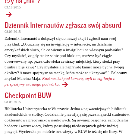
czy na „nie”?
03.10.2015
Dziennik Internautów zgłasza swój absurd
08.09.2015
Dziennik Internautów dołączył się do naszej akcji i zgłosił nam swój
przykład: „Oburzamy się na inwigilację w internecie, na działania
amerykańskich służb, ale co wiemy o inwigilacji na własnym podwórku?
Czy myślałeś, że gdy stoisz sobie pod blokiem, możesz być ciągle
obserwowany np. przez człowieka ze straży miejskiej, który siedzi przy
biurku i pije kawę? Czy myślałeś, ile naprawdę kamer może być w Twojej
okolicy? A może spojrzysz na mapkę, która może to ukazywać?”. Polecamy
artykuł Marcina Maja:
Ktoś nasikał pod kamerą, czyli inwigilacja z
perspektywy własnego podwórka
.
Checkpoint BUW
08.09.2015
Biblioteka Uniwersytecka w Warszawie. Jedna z najważniejszych bibliotek
akademickich w stolicy. Codziennie przewijają się przez nią setki studentów,
doktorantów i pracowników naukowych. Są również pasjonaci, samodzielni
badacze i warszawiacy, którzy poszukują niedostępnych gdzie indziej
pozycji. Wycieczka po mieście bez wizyty w BUW-ie też się nie liczy. W