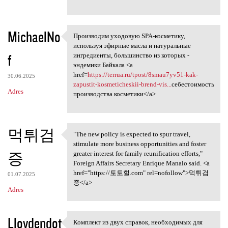
MichaelNo
Производим уходовую SPA-косметику,
Производим уходовую SPA
используя эфирные масла и натуральные
f
ингредиенты, большинство из которых -
эндемики Байкала <a
href=
https://terrua.ru/tpost/8smau7yv51-kak-
30.06.2025
zapustit-kosmeticheskii-brend-vis...
себестоимость
Adres
производства косметики</a>
먹튀검
"The new policy is expected to spur travel,
"The new policy is expected
stimulate more business opportunities and foster
증
greater interest for family reunification efforts,"
Foreign Affairs Secretary Enrique Manalo said. <a
href="https://토토힐.com" rel=nofollow">먹튀검
01.07.2025
증</a>
Adres
Lloydendot
Комплект из двух справок, необходимых для