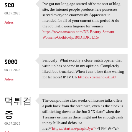
seo
I've got not long ago started off some sort of blog
I've got not long ago started
site, the internet people produce here possesses
08.07.2025
served everyone enormously. Appreciate it
intended for all of your current time period & do
Adres
the job. halloween lingerie for women
https://www.amazon.com/NE-Beauty-Scream-
Womens-Gothic/dp/B0DTDR5L15/
seeo
Seriously! What exactly a close watch opener that
Seriously! What exactly a
write-up has become in my opinion. Completely
08.07.2025
liked, book-marked, When i can’t lose time waiting
for far more! IPTV UK
https://xtremehd-uk.uk/
Adres
먹튀검
The compromise after weeks of intense talks offers
The compromise after weeks of
a path back from the precipice, even as the clock is
증
still ticking down to the Jun 5 "X-date" when the
Treasury estimates there might not be enough cash
to pay bills and debts. <a
09.07.2025
href="
https://start.me/p/zpPDya">
먹튀검증</a>