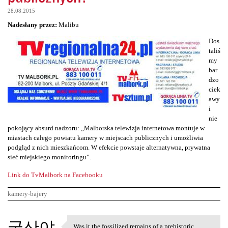
28.08.2015
Nadesłany przez:
Malibu
Dos
taliś
my
bar
dzo
ciek
awy
i
nie
pokojący absurd nadzoru: „Malborska telewizja internetowa montuje w
miastach całego powiatu kamery w miejscach publicznych i umożliwia
podgląd z nich mieszkańcom. W efekcie powstaje alternatywna, prywatna
sieć miejskiego monitoringu”.
Link do TvMalbork na Facebooku
kamery-bajery
K
국산야
Was it the fossilized remains of a prehistoric