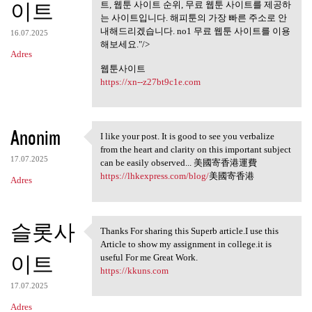
무료웹툰사이트
이트
트, 웹툰 사이트 순위, 무료 웹툰 사이트를 제공하
는 사이트입니다. 해피툰의 가장 빠른 주소로 안
내해드리겠습니다. no1 무료 웹툰 사이트를 이용
16.07.2025
해보세요."/>
Adres
웹툰사이트
https://xn--z27bt9c1e.com
Anonim
I like your post. It is good to see you verbalize
I like your post. It is good
from the heart and clarity on this important subject
17.07.2025
can be easily observed... 美國寄香港運費
https://lhkexpress.com/blog/
美國寄香港
Adres
슬롯사
Thanks For sharing this Superb article.I use this
Thanks For sharing this
Article to show my assignment in college.it is
이트
useful For me Great Work.
https://kkuns.com
17.07.2025
Adres