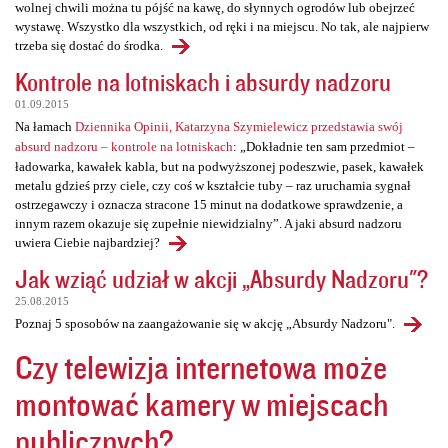
wolnej chwili można tu pójść na kawę, do słynnych ogrodów lub obejrzeć
wystawę. Wszystko dla wszystkich, od ręki i na miejscu. No tak, ale najpierw
trzeba się dostać do środka.
Kontrole na lotniskach i absurdy nadzoru
01.09.2015
Na łamach
Dziennika Opinii, Katarzyna Szymielewicz przedstawia swój
absurd nadzoru – kontrole na lotniskach
: „Dokładnie ten sam przedmiot –
ładowarka, kawałek kabla, but na podwyższonej podeszwie, pasek, kawałek
metalu gdzieś przy ciele, czy coś w kształcie tuby – raz uruchamia sygnał
ostrzegawczy i oznacza stracone 15 minut na dodatkowe sprawdzenie, a
innym razem okazuje się zupełnie niewidzialny”. A jaki absurd nadzoru
uwiera Ciebie najbardziej?
Jak wziąć udział w akcji „Absurdy Nadzoru"?
25.08.2015
Poznaj 5 sposobów na zaangażowanie się w akcję „Absurdy Nadzoru".
Czy telewizja internetowa może
montować kamery w miejscach
publicznych?