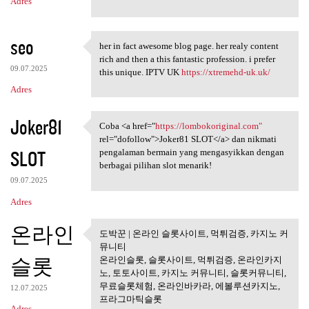
Adres
seo
her in fact awesome blog page. her realy content
her in fact awesome blog page
rich and then a this fantastic profession. i prefer
09.07.2025
this unique. IPTV UK
https://xtremehd-uk.uk/
Adres
Joker81
Coba <a href="
https://lombokoriginal.com"
Coba <a href="https:/
rel="dofollow">Joker81 SLOT</a> dan nikmati
SLOT
pengalaman bermain yang mengasyikkan dengan
berbagai pilihan slot menarik!
09.07.2025
Adres
온라인
도박꾼 | 온라인 슬롯사이트, 먹튀검증, 카지노 커
도박꾼 | 온라인 슬롯사이트, 먹튀
뮤니티
검증, 카지노
슬롯
온라인슬롯, 슬롯사이트, 먹튀검증, 온라인카지
노, 토토사이트, 카지노 커뮤니티, 슬롯커뮤니티,
무료슬롯체험, 온라인바카라, 에볼루션카지노,
12.07.2025
프라그마틱슬롯
Adres