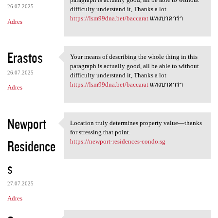
26.07.2025
difficulty understand it, Thanks a lot
https://lsm99dna.bet/baccarat
แทงบาคาร่า
Adres
Erastos
Your means of describing the whole thing in this
Your means of describing the
paragraph is actually good, all be able to without
26.07.2025
difficulty understand it, Thanks a lot
https://lsm99dna.bet/baccarat
แทงบาคาร่า
Adres
Newport
Location truly determines property value—thanks
Location truly determines
for stressing that point.
Residence
https://newport-residences-condo.sg
s
27.07.2025
Adres