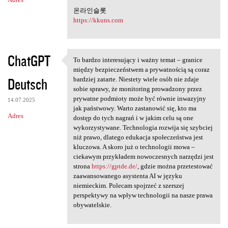
온라인슬롯
https://kkuns.com
ChatGPT
To bardzo interesujący i ważny temat – granice
To bardzo interesujący i
między bezpieczeństwem a prywatnością są coraz
Deutsch
bardziej zatarte. Niestety wiele osób nie zdaje
sobie sprawy, że monitoring prowadzony przez
prywatne podmioty może być równie inwazyjny
14.07.2025
jak państwowy. Warto zastanowić się, kto ma
Adres
dostęp do tych nagrań i w jakim celu są one
wykorzystywane. Technologia rozwija się szybciej
niż prawo, dlatego edukacja społeczeństwa jest
kluczowa. A skoro już o technologii mowa –
ciekawym przykładem nowoczesnych narzędzi jest
strona
https://gptde.de/
, gdzie można przetestować
zaawansowanego asystenta AI w języku
niemieckim. Polecam spojrzeć z szerszej
perspektywy na wpływ technologii na nasze prawa
obywatelskie.