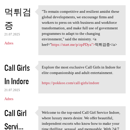
먹튀검
"To remain competitive and resilient amidst these
"To remain competitive and
global developments, we encourage firms and
증
workers to press on with business and workforce
transformation, and make full use of government
programmes to adapt to the changing
21.07.2025
environment," said the ministry. <a
Adres
href="
https://start.me/p/zpPDya">
먹튀검증</a>
Call Girls
Explore the most exclusive Call Girls in Indore for
Explore the most exclusive
elite companionship and adult entertainment.
In Indore
https://pokkoo.com/call-girls/indore
21.07.2025
Adres
Call Girl
Welcome to the top-rated Call Girl Service Indore,
Welcome to the top-rated Call
where luxury meets desire. We offer beautiful,
Servi...
independent escorts who know how to make your
time thrilling, sensual, and memorable. With 24/7