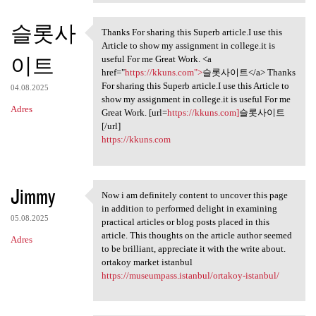
슬롯사
Thanks For sharing this Superb article.I use this
Thanks For sharing this
Article to show my assignment in college.it is
이트
useful For me Great Work. <a
href="
https://kkuns.com">
슬롯사이트</a> Thanks
For sharing this Superb article.I use this Article to
04.08.2025
show my assignment in college.it is useful For me
Adres
Great Work. [url=
https://kkuns.com]
슬롯사이트
[/url]
https://kkuns.com
Jimmy
Now i am definitely content to uncover this page
Now i am definitely content
in addition to performed delight in examining
05.08.2025
practical articles or blog posts placed in this
article. This thoughts on the article author seemed
Adres
to be brilliant, appreciate it with the write about.
ortakoy market istanbul
https://museumpass.istanbul/ortakoy-istanbul/