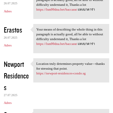
26.07.2025
difficulty understand it, Thanks a lot
https://lsm99dna.bet/baccarat
แทงบาคาร่า
Adres
Erastos
Your means of describing the whole thing in this
Your means of describing the
paragraph is actually good, all be able to without
26.07.2025
difficulty understand it, Thanks a lot
https://lsm99dna.bet/baccarat
แทงบาคาร่า
Adres
Newport
Location truly determines property value—thanks
Location truly determines
for stressing that point.
Residence
https://newport-residences-condo.sg
s
27.07.2025
Adres