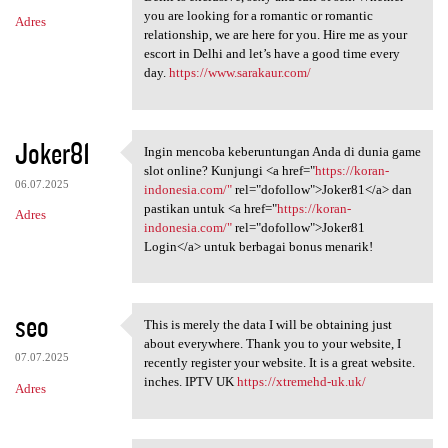
you are looking for a romantic or romantic
Adres
relationship, we are here for you. Hire me as your
escort in Delhi and let’s have a good time every
day.
https://www.sarakaur.com/
Joker81
Ingin mencoba keberuntungan Anda di dunia game
Ingin mencoba keberuntungan
slot online? Kunjungi <a href="
https://koran-
06.07.2025
indonesia.com/"
rel="dofollow">Joker81</a> dan
pastikan untuk <a href="
https://koran-
Adres
indonesia.com/"
rel="dofollow">Joker81
Login</a> untuk berbagai bonus menarik!
seo
This is merely the data I will be obtaining just
This is merely the data I
about everywhere. Thank you to your website, I
07.07.2025
recently register your website. It is a great website.
inches. IPTV UK
https://xtremehd-uk.uk/
Adres