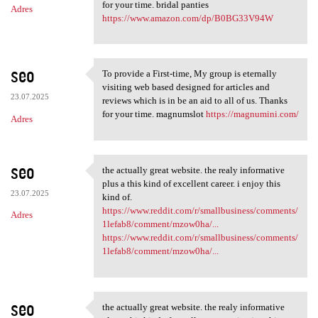
for your time. bridal panties
Adres
https://www.amazon.com/dp/B0BG33V94W
seo
To provide a First-time, My group is eternally
To provide a First-time, My
visiting web based designed for articles and
23.07.2025
reviews which is in be an aid to all of us. Thanks
for your time. magnumslot
https://magnumini.com/
Adres
seo
the actually great website. the realy informative
the actually great website.
plus a this kind of excellent career. i enjoy this
23.07.2025
kind of.
https://www.reddit.com/r/smallbusiness/comments/
Adres
1lefab8/comment/mzow0ha/...
https://www.reddit.com/r/smallbusiness/comments/
1lefab8/comment/mzow0ha/...
seo
the actually great website. the realy informative
the actually great website.