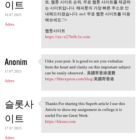
무료웹툰사이트
이트
트, 웹툰 사이트 순위, 무료 웹툰 사이트를 제공하
는 사이트입니다. 해피툰의 가장 빠른 주소로 안
내해드리겠습니다. no1 무료 웹툰 사이트를 이용
16.07.2025
해보세요."/>
Adres
웹툰사이트
https://xn--z27bt9c1e.com
Anonim
I like your post. It is good to see you verbalize
I like your post. It is good
from the heart and clarity on this important subject
17.07.2025
can be easily observed... 美國寄香港運費
https://lhkexpress.com/blog/
美國寄香港
Adres
슬롯사
Thanks For sharing this Superb article.I use this
Thanks For sharing this
Article to show my assignment in college.it is
이트
useful For me Great Work.
https://kkuns.com
17.07.2025
Adres