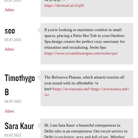
03.07.2025
https://shorturl.at/s2q9J
Adres
seo
If you're looking to maximize comfort in small
If you're looking to maximize
spaces, placing a Patio Hot Tub in your Outdoor
03.07.2025
Spa design creates the perfect cozy sanctuary for
relaxation and socializing. Swim Spa
Adres
https://www.oceanfuturespas.com/swim-spa/
Timothygo
The Belenova Plateau, which attracts tourists all
The Belenova Plateau, which
year round with its affordable <a
B
href=
https://avtonomia.md>https://avtonomia.md<
/a>
04.07.2025
Adres
Sara Kaur
Hi, I am Sara Kaur- a beautiful entrepreneur in
Hi, I am Sara Kaur- a
Delhi who is an entrepreneur. Our escort service in
05.07.2025
Delhi is exclusive, sexy and full of sex. Whether