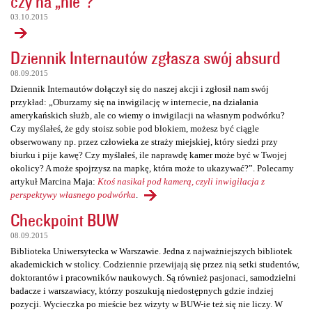
czy na „nie”?
03.10.2015
Dziennik Internautów zgłasza swój absurd
08.09.2015
Dziennik Internautów dołączył się do naszej akcji i zgłosił nam swój
przykład: „Oburzamy się na inwigilację w internecie, na działania
amerykańskich służb, ale co wiemy o inwigilacji na własnym podwórku?
Czy myślałeś, że gdy stoisz sobie pod blokiem, możesz być ciągle
obserwowany np. przez człowieka ze straży miejskiej, który siedzi przy
biurku i pije kawę? Czy myślałeś, ile naprawdę kamer może być w Twojej
okolicy? A może spojrzysz na mapkę, która może to ukazywać?”. Polecamy
artykuł Marcina Maja:
Ktoś nasikał pod kamerą, czyli inwigilacja z
perspektywy własnego podwórka
.
Checkpoint BUW
08.09.2015
Biblioteka Uniwersytecka w Warszawie. Jedna z najważniejszych bibliotek
akademickich w stolicy. Codziennie przewijają się przez nią setki studentów,
doktorantów i pracowników naukowych. Są również pasjonaci, samodzielni
badacze i warszawiacy, którzy poszukują niedostępnych gdzie indziej
pozycji. Wycieczka po mieście bez wizyty w BUW-ie też się nie liczy. W