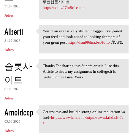
무료웹툰사이트
31.07.2025
https://xn--z27bt9c1e.com
Adres
Alberti
You’re an excessively skilled blogger. I’ve joined
You’re an excessively skilled
your feed and look ahead to looking for more of
31.07.2025
your great post
https://lsm99dna.bet/lotto
เว็บหวย
Adres
슬롯사
Thanks For sharing this Superb article.I use this
Thanks For sharing this
Article to show my assignment in college.it is
이트
useful For me Great Work.
01.08.2025
Adres
Arnoldcep
Get reviews and build a strong online reputation <a
Get reviews and build a
href=
https://www.krizia.it>https://www.krizia.it</a
03.08.2025
>
Adres