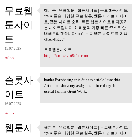
무료웹
해피툰 | 무료웹툰 | 웹툰사이트 | 무료웹툰사이트
해피툰 | 무료웹툰 | 웹툰사이트 |
"해피툰은 다양한 무료 웹툰, 웹툰 미리보기 사이
무료웹툰사이트
툰사이
트, 웹툰 사이트 순위, 무료 웹툰 사이트를 제공하
는 사이트입니다. 해피툰의 가장 빠른 주소로 안
내해드리겠습니다. no1 무료 웹툰 사이트를 이용
트
해보세요."/>
15.07.2025
무료웹툰사이트
https://xn--z27bt9c1e.com
Adres
슬롯사
hanks For sharing this Superb article.I use this
hanks For sharing this Superb
Article to show my assignment in college.it is
이트
useful For me Great Work.
16.07.2025
Adres
웹툰사
해피툰 | 무료웹툰 | 웹툰사이트 | 무료웹툰사이트
해피툰 | 무료웹툰 | 웹툰사이트 |
"해피툰은 다양한 무료 웹툰, 웹툰 미리보기 사이