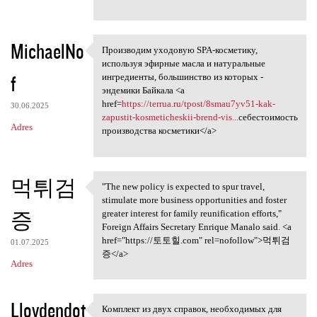
MichaelNo
Производим уходовую SPA-косметику,
Производим уходовую SPA
используя эфирные масла и натуральные
f
ингредиенты, большинство из которых -
эндемики Байкала <a
href=
https://terrua.ru/tpost/8smau7yv51-kak-
30.06.2025
zapustit-kosmeticheskii-brend-vis...
себестоимость
Adres
производства косметики</a>
먹튀검
"The new policy is expected to spur travel,
"The new policy is expected
stimulate more business opportunities and foster
증
greater interest for family reunification efforts,"
Foreign Affairs Secretary Enrique Manalo said. <a
href="https://토토힐.com" rel=nofollow">먹튀검
01.07.2025
증</a>
Adres
Lloydendot
Комплект из двух справок, необходимых для