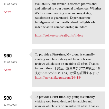
availability, our service is discreet, professional,
21.07.2025
and tailored to your personal preferences. Whether
Adres
it’s for a short meeting or an overnight stay,
satisfaction is guaranteed. Experience true
indulgence with our well-trained call girls who
redefine adult companionship in Indore.
https://pokkoo.com/call-girls/indore
seo
To provide a First-time, My group is eternally
To provide a First-time, My
visiting web based designed for articles and
21.07.2025
reviews which is in be an aid to all of us. Thanks
for your time. 【実話】童貞マチアプ体験記！冴
Adres
えないエンジニア（23）が愛を証明するまで
https://erokamikagura.com/24418/
seo
To provide a First-time, My group is eternally
To provide a First-time, My
visiting web based designed for articles and
22.07.2025
reviews which is in be an aid to all of us. Thanks