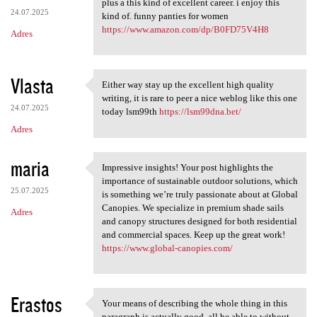
plus a this kind of excellent career. i enjoy this
24.07.2025
kind of. funny panties for women
https://www.amazon.com/dp/B0FD75V4H8
Adres
Vlasta
Either way stay up the excellent high quality
Either way stay up the
writing, it is rare to peer a nice weblog like this one
24.07.2025
today lsm99th
https://lsm99dna.bet/
Adres
maria
Impressive insights! Your post highlights the
Impressive insights! Your
importance of sustainable outdoor solutions, which
25.07.2025
is something we’re truly passionate about at Global
Canopies. We specialize in premium shade sails
Adres
and canopy structures designed for both residential
and commercial spaces. Keep up the great work!
https://www.global-canopies.com/
Erastos
Your means of describing the whole thing in this
Your means of describing the
paragraph is actually good, all be able to without