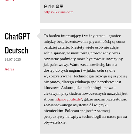
온라인슬롯
https://kkuns.com
ChatGPT
To bardzo interesujący i ważny temat – granice
To bardzo interesujący i
między bezpieczeństwem a prywatnością są coraz
Deutsch
bardziej zatarte. Niestety wiele osób nie zdaje
sobie sprawy, że monitoring prowadzony przez
prywatne podmioty może być równie inwazyjny
14.07.2025
jak państwowy. Warto zastanowić się, kto ma
Adres
dostęp do tych nagrań i w jakim celu są one
wykorzystywane. Technologia rozwija się szybciej
niż prawo, dlatego edukacja społeczeństwa jest
kluczowa. A skoro już o technologii mowa –
ciekawym przykładem nowoczesnych narzędzi jest
strona
https://gptde.de/
, gdzie można przetestować
zaawansowanego asystenta AI w języku
niemieckim. Polecam spojrzeć z szerszej
perspektywy na wpływ technologii na nasze prawa
obywatelskie.