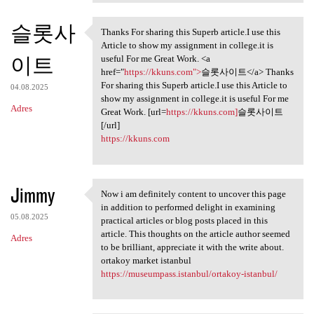
슬롯사
Thanks For sharing this Superb article.I use this
Thanks For sharing this
Article to show my assignment in college.it is
이트
useful For me Great Work. <a
href="
https://kkuns.com">
슬롯사이트</a> Thanks
For sharing this Superb article.I use this Article to
04.08.2025
show my assignment in college.it is useful For me
Adres
Great Work. [url=
https://kkuns.com]
슬롯사이트
[/url]
https://kkuns.com
Jimmy
Now i am definitely content to uncover this page
Now i am definitely content
in addition to performed delight in examining
05.08.2025
practical articles or blog posts placed in this
article. This thoughts on the article author seemed
Adres
to be brilliant, appreciate it with the write about.
ortakoy market istanbul
https://museumpass.istanbul/ortakoy-istanbul/