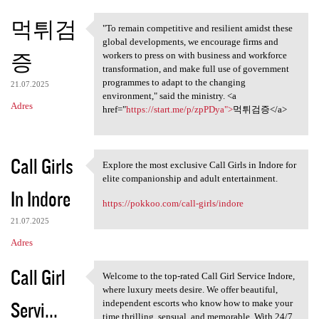
먹튀검
"To remain competitive and resilient amidst these
"To remain competitive and
global developments, we encourage firms and
증
workers to press on with business and workforce
transformation, and make full use of government
programmes to adapt to the changing
21.07.2025
environment," said the ministry. <a
Adres
href="
https://start.me/p/zpPDya">
먹튀검증</a>
Call Girls
Explore the most exclusive Call Girls in Indore for
Explore the most exclusive
elite companionship and adult entertainment.
In Indore
https://pokkoo.com/call-girls/indore
21.07.2025
Adres
Call Girl
Welcome to the top-rated Call Girl Service Indore,
Welcome to the top-rated Call
where luxury meets desire. We offer beautiful,
Servi...
independent escorts who know how to make your
time thrilling, sensual, and memorable. With 24/7