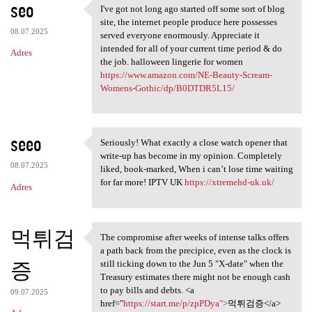
seo
I've got not long ago started off some sort of blog
I've got not long ago started
site, the internet people produce here possesses
08.07.2025
served everyone enormously. Appreciate it
intended for all of your current time period & do
Adres
the job. halloween lingerie for women
https://www.amazon.com/NE-Beauty-Scream-
Womens-Gothic/dp/B0DTDR5L15/
seeo
Seriously! What exactly a close watch opener that
Seriously! What exactly a
write-up has become in my opinion. Completely
08.07.2025
liked, book-marked, When i can’t lose time waiting
for far more! IPTV UK
https://xtremehd-uk.uk/
Adres
먹튀검
The compromise after weeks of intense talks offers
The compromise after weeks of
a path back from the precipice, even as the clock is
증
still ticking down to the Jun 5 "X-date" when the
Treasury estimates there might not be enough cash
to pay bills and debts. <a
09.07.2025
href="
https://start.me/p/zpPDya">
먹튀검증</a>