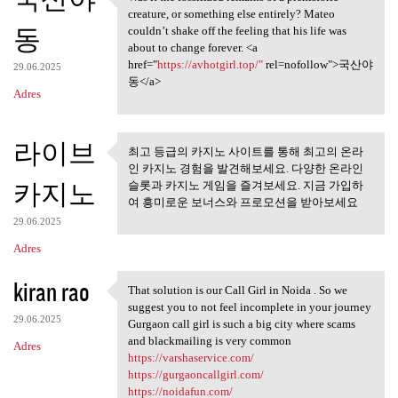
Was it the fossilized remains
o
creature, or something else entirely? Mateo
동
m
couldn’t shake off the feeling that his life was
about to change forever. <a
e
href="
https://avhotgirl.top/"
rel=nofollow">국산야
29.06.2025
n
동</a>
Adres
t
a
라이브
최고 등급의 카지노 사이트를 통해 최고의 온라
r
최고 등급의 카지노 사이트를 통
인 카지노 경험을 발견해보세요. 다양한 온라인
z
해 최고의 온라인
카지노
슬롯과 카지노 게임을 즐겨보세요. 지금 가입하
여 흥미로운 보너스와 프로모션을 받아보세요
e
29.06.2025
Adres
kiran rao
That solution is our Call Girl in Noida . So we
That solution is our Call
suggest you to not feel incomplete in your journey
29.06.2025
Gurgaon call girl is such a big city where scams
and blackmailing is very common
Adres
https://varshaservice.com/
https://gurgaoncallgirl.com/
https://noidafun.com/