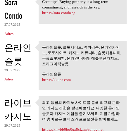
Sora
Great tips! Buying property is a long-term
Great tips! Buying property
commitment, and research is the key.
Condo
https://sora-condo.sg
27.07.2025
Adres
온라인
온라인슬롯, 슬롯사이트, 먹튀검증, 온라인카지
온라인슬롯, 슬롯사이트, 먹튀검
노, 토토사이트, 카지노 커뮤니티, 슬롯커뮤니티,
증, 온라인카지노,
슬롯
무료슬롯체험, 온라인바카라, 에볼루션카지노,
프라그마틱슬롯
29.07.2025
온라인슬롯
Adres
https://kkuns.com
라이브
최고 등급의 카지노 사이트를 통해 최고의 온라
최고 등급의 카지노 사이트를 통
인 카지노 경험을 발견해보세요. 다양한 온라인
해 최고의 온라인
카지노
슬롯과 카지노 게임을 즐겨보세요. 지금 가입하
여 흥미로운 보너스와 프로모션을 받아보세요
29.07.2025
https://xn--bb0bo0gz8cfzm9zonug.net