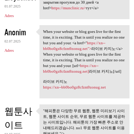
Комплект из двух справок,
закрытия прогулов до 30 дней <a
01.07.2025
href=
https://munclinic.ru>
тут</a>
Adres
Anonim
When your website or blog goes live for the first
When your website or blog
time, it is exciting. That is until you realize no one
02.07.2025
but you and your. <a href="
https://xn--
bb0bo0gz8cfzm9zonug.net">
라이브 카지노</a>
Adres
When your website or blog goes live for the first
time, it is exciting. That is until you realize no one
but you and your. [url=
https://xn--
bb0bo0gz8cfzm9zonug.net]
라이브 카지노[/url]
라이브 카지노
https://xn--bb0bo0gz8cfzm9zonug.net
웹툰사
"해피툰은 다양한 무료 웹툰, 웹툰 미리보기 사이
"해피툰은 다양한 무료 웹툰, 웹툰
트, 웹툰 사이트 순위, 무료 웹툰 사이트를 제공하
미리보기 사이트,
이트
는 사이트입니다. 해피툰의 가장 빠른 주소로 안
내해드리겠습니다. no1 무료 웹툰 사이트를 이용
해보세요."/>