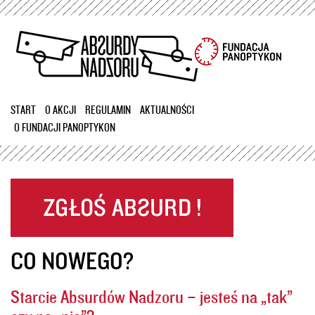
Przejdź
do
treści
START
O AKCJI
REGULAMIN
AKTUALNOŚCI
O FUNDACJI PANOPTYKON
CO NOWEGO?
Starcie Absurdów Nadzoru – jesteś na „tak”