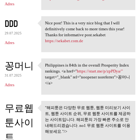
Adres
DDD
Nice post! This is a very nice blog that I will
Nice post! This is a very
definitively come back to more times this year!
29.07.2025
Thanks for informative post.sekabet
https://sekabet.com.de
Adres
꽁머니
Philippines is 84th in the overall Prosperity Index
Philippines is 84th in the
rankings. <a href="
https://start.me/p/zpPDya/"
31.07.2025
target="_blank" rel="noopener noreferrer">꽁머니
</a>
Adres
무료웹
"해피툰은 다양한 무료 웹툰, 웹툰 미리보기 사이
"해피툰은 다양한 무료 웹툰, 웹툰
트, 웹툰 사이트 순위, 무료 웹툰 사이트를 제공하
미리보기 사이트,
툰사이
는 사이트입니다. 해피툰의 가장 빠른 주소로 안
내해드리겠습니다. no1 무료 웹툰 사이트를 이용
해보세요."/>
트