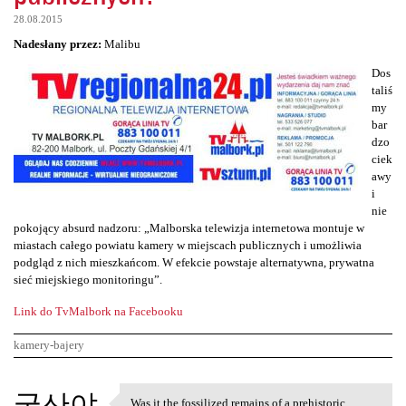
28.08.2015
Nadesłany przez:
Malibu
Dos
taliś
my
bar
dzo
ciek
awy
i
nie
pokojący absurd nadzoru: „Malborska telewizja internetowa montuje w
miastach całego powiatu kamery w miejscach publicznych i umożliwia
podgląd z nich mieszkańcom. W efekcie powstaje alternatywna, prywatna
sieć miejskiego monitoringu”.
Link do TvMalbork na Facebooku
kamery-bajery
K
국산야
Was it the fossilized remains of a prehistoric