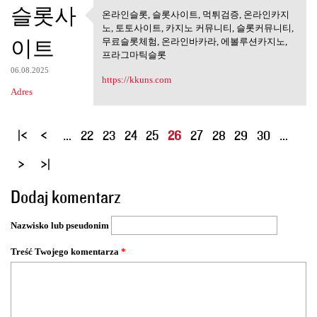
슬롯사
온라인슬롯, 슬롯사이트, 먹튀검증, 온라인카지
온라인슬롯, 슬롯사이트, 먹튀검
노, 토토사이트, 카지노 커뮤니티, 슬롯커뮤니티,
증, 온라인카지노,
이트
무료슬롯체험, 온라인바카라, 에볼루션카지노,
프라그마틱슬롯
06.08.2025
https://kkuns.com
Adres
S
…
22
23
24
25
26
27
28
29
30
…
t
r
o
Dodaj komentarz
n
y
Nazwisko lub pseudonim
Treść Twojego komentarza
*