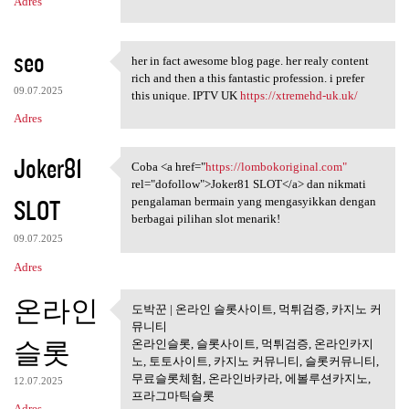
Adres
seo
her in fact awesome blog page. her realy content
her in fact awesome blog page
rich and then a this fantastic profession. i prefer
09.07.2025
this unique. IPTV UK
https://xtremehd-uk.uk/
Adres
Joker81
Coba <a href="
https://lombokoriginal.com"
Coba <a href="https:/
rel="dofollow">Joker81 SLOT</a> dan nikmati
SLOT
pengalaman bermain yang mengasyikkan dengan
berbagai pilihan slot menarik!
09.07.2025
Adres
온라인
도박꾼 | 온라인 슬롯사이트, 먹튀검증, 카지노 커
도박꾼 | 온라인 슬롯사이트, 먹튀
뮤니티
검증, 카지노
슬롯
온라인슬롯, 슬롯사이트, 먹튀검증, 온라인카지
노, 토토사이트, 카지노 커뮤니티, 슬롯커뮤니티,
무료슬롯체험, 온라인바카라, 에볼루션카지노,
12.07.2025
프라그마틱슬롯
Adres