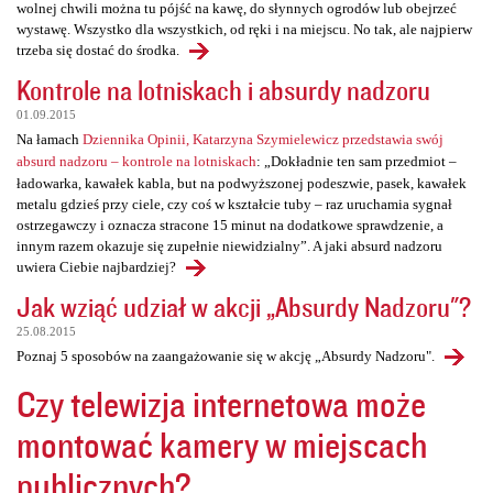
wolnej chwili można tu pójść na kawę, do słynnych ogrodów lub obejrzeć
wystawę. Wszystko dla wszystkich, od ręki i na miejscu. No tak, ale najpierw
trzeba się dostać do środka.
Kontrole na lotniskach i absurdy nadzoru
01.09.2015
Na łamach
Dziennika Opinii, Katarzyna Szymielewicz przedstawia swój
absurd nadzoru – kontrole na lotniskach
: „Dokładnie ten sam przedmiot –
ładowarka, kawałek kabla, but na podwyższonej podeszwie, pasek, kawałek
metalu gdzieś przy ciele, czy coś w kształcie tuby – raz uruchamia sygnał
ostrzegawczy i oznacza stracone 15 minut na dodatkowe sprawdzenie, a
innym razem okazuje się zupełnie niewidzialny”. A jaki absurd nadzoru
uwiera Ciebie najbardziej?
Jak wziąć udział w akcji „Absurdy Nadzoru"?
25.08.2015
Poznaj 5 sposobów na zaangażowanie się w akcję „Absurdy Nadzoru".
Czy telewizja internetowa może
montować kamery w miejscach
publicznych?