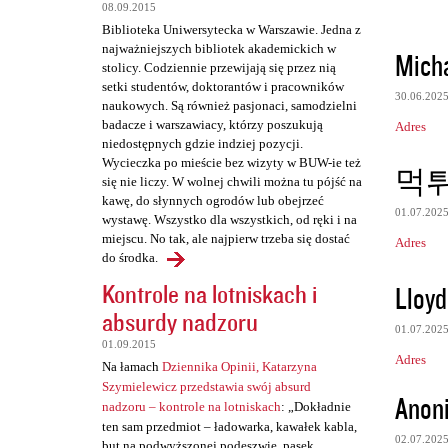
08.09.2015
Biblioteka Uniwersytecka w Warszawie. Jedna z
najważniejszych bibliotek akademickich w
Mich
stolicy. Codziennie przewijają się przez nią
setki studentów, doktorantów i pracowników
30.06.202
naukowych. Są również pasjonaci, samodzielni
badacze i warszawiacy, którzy poszukują
Adres
niedostępnych gdzie indziej pozycji.
Wycieczka po mieście bez wizyty w BUW-ie też
먹
się nie liczy. W wolnej chwili można tu pójść na
kawę, do słynnych ogrodów lub obejrzeć
01.07.202
wystawę. Wszystko dla wszystkich, od ręki i na
miejscu. No tak, ale najpierw trzeba się dostać
Adres
do środka.
Kontrole na lotniskach i
Lloyd
absurdy nadzoru
01.07.202
01.09.2015
Adres
Na łamach
Dziennika Opinii, Katarzyna
Szymielewicz przedstawia swój absurd
Anon
nadzoru – kontrole na lotniskach
: „Dokładnie
ten sam przedmiot – ładowarka, kawałek kabla,
02.07.202
but na podwyższonej podeszwie, pasek,