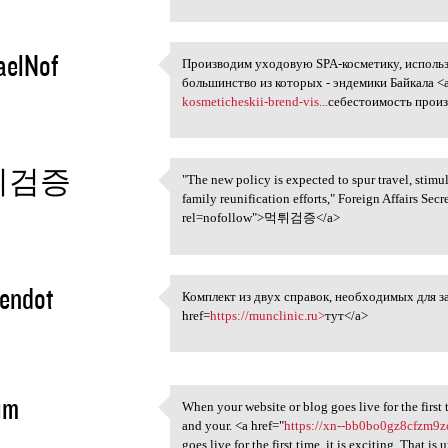
aelNof
Производим уходовую SPA-косметику, использ
Производим уходовую SPA
большинство из которых - эндемики Байкала <a
5
kosmeticheskii-brend-vis...
себестоимость произ
튀검증
"The new policy is expected to spur travel, stimul
"The new policy is expected
family reunification efforts," Foreign Affairs S
5
rel=nofollow">먹튀검증</a>
endot
Комплект из двух справок, необходимых для з
Комплект из двух справок,
href=
https://munclinic.ru>
тут</a>
5
im
When your website or blog goes live for the first t
When your website or blog
and your. <a href="
https://xn--bb0bo0gz8cfzm9z
5
goes live for the first time, it is exciting. That i