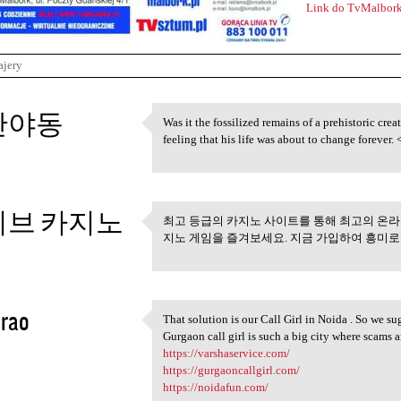
Link do TvMalbork
ajery
산야동
Was it the fossilized remains of a prehistoric cre
Was it the fossilized remains
feeling that his life was about to change forever. 
5
이브 카지노
최고 등급의 카지노 사이트를 통해 최고의 온라
최고 등급의 카지노 사이트를 
지노 게임을 즐겨보세요. 지금 가입하여 흥미
5
 rao
That solution is our Call Girl in Noida . So we s
That solution is our Call
Gurgaon call girl is such a big city where scam
5
https://varshaservice.com/
https://gurgaoncallgirl.com/
https://noidafun.com/