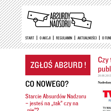
START
O AKCJI
REGULAMIN
AKTUALNOŚCI
O FUN
Czy 
publ
28.08.201
CO NOWEGO?
Nadesłan
Starcie Absurdów Nadzoru
– jesteś na „tak” czy na
„nie”?