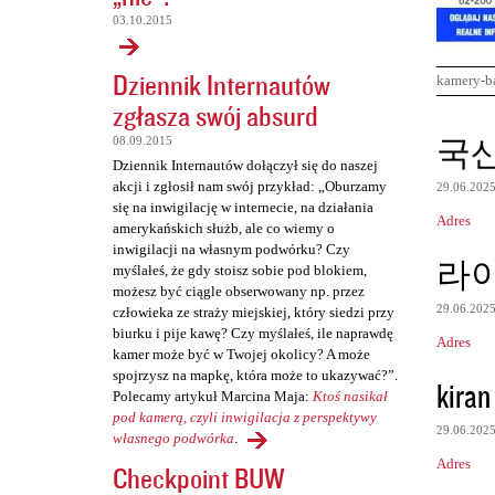
03.10.2015
Dziennik Internautów
kamery-b
zgłasza swój absurd
K
국
08.09.2015
o
Dziennik Internautów dołączył się do naszej
akcji i zgłosił nam swój przykład: „Oburzamy
29.06.202
m
się na inwigilację w internecie, na działania
Adres
e
amerykańskich służb, ale co wiemy o
inwigilacji na własnym podwórku? Czy
n
라
myślałeś, że gdy stoisz sobie pod blokiem,
t
możesz być ciągle obserwowany np. przez
29.06.202
człowieka ze straży miejskiej, który siedzi przy
a
biurku i pije kawę? Czy myślałeś, ile naprawdę
Adres
r
kamer może być w Twojej okolicy? A może
spojrzysz na mapkę, która może to ukazywać?”.
z
kiran
Polecamy artykuł Marcina Maja:
Ktoś nasikał
e
pod kamerą, czyli inwigilacja z perspektywy
29.06.202
własnego podwórka
.
Adres
Checkpoint BUW