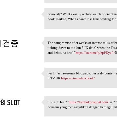
Seriously! What exactly a close watch opener th
Seriously! What exactly a
book-marked, When i can’t lose time waiting for
5
튀검증
The compromise after weeks of intense talks offers
The compromise after weeks of
ticking down to the Jun 5 "X-date" when the Trea
5
and debts. <a href="
https://start.me/p/zpPDya">
her in fact awesome blog page. her realy content ri
her in fact awesome blog page
IPTV UK
https://xtremehd-uk.uk/
5
r81 SLOT
Coba <a href="
https://lombokoriginal.com"
rel=
Coba <a href="https:/
bermain yang mengasyikkan dengan berbagai pil
5