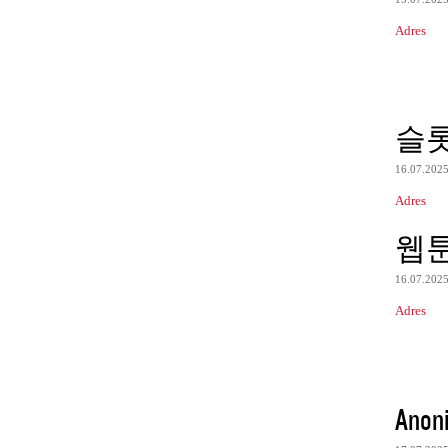
Adres
슬
16.07.202
Adres
웹
16.07.202
Adres
Anon