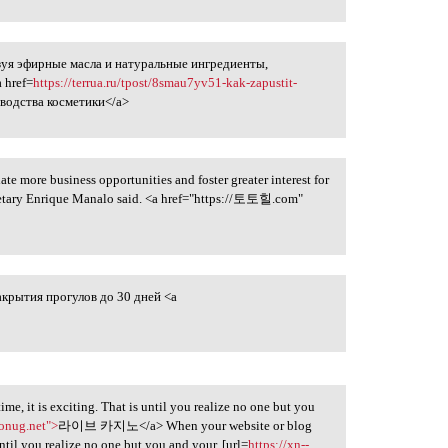
уя эфирные масла и натуральные ингредиенты,
 href=
https://terrua.ru/tpost/8smau7yv51-kak-zapustit-
водства косметики</a>
ate more business opportunities and foster greater interest for
ecretary Enrique Manalo said. <a href="https://토토힐.com"
акрытия прогулов до 30 дней <a
ime, it is exciting. That is until you realize no one but you
onug.net">
라이브 카지노</a> When your website or blog
s until you realize no one but you and your. [url=
https://xn--