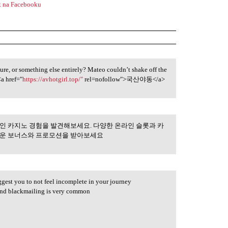
 na Facebooku
ature, or something else entirely? Mateo couldn’t shake off the
<a href="
https://avhotgirl.top/"
rel=nofollow">국산야동</a>
인 카지노 경험을 발견해보세요. 다양한 온라인 슬롯과 카
통해 최고의 온라인
로운 보너스와 프로모션을 받아보세요
uggest you to not feel incomplete in your journey
s and blackmailing is very common