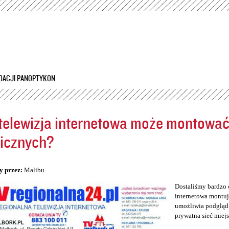
Przejdź
do
treści
DACJI PANOPTYKON
telewizja internetowa może montowa
icznych?
5
y przez:
Malibu
Dostaliśmy bardzo 
internetowa montuj
umożliwia podgląd 
prywatna sieć miej