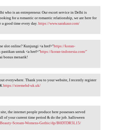
lhi who is an entrepreneur. Our escort service in Delhi is
ooking for a romantic or romantic relationship, we are here for
ve a good time every day.
https://www.sarakaur.com/
e slot online? Kunjungi <a href="
https://koran-
 pastikan untuk <a href="
https://koran-indonesia.com/"
ai bonus menarik!
bout everywhere. Thank you to your website, I recently register
 UK
https://xtremehd-uk.uk/
g site, the internet people produce here possesses served
ll of your current time period & do the job. halloween
E-Beauty-Scream-Womens-Gothic/dp/B0DTDR5L15/