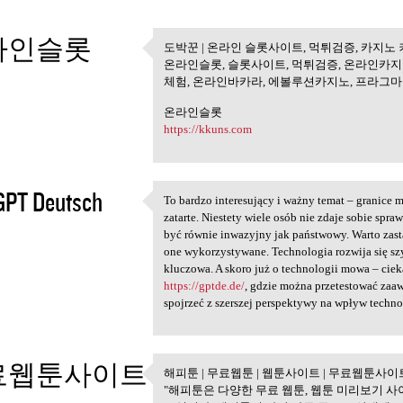
라인슬롯
도박꾼 | 온라인 슬롯사이트, 먹튀검증, 카지노
도박꾼 | 온라인 슬롯사이트, 
온라인슬롯, 슬롯사이트, 먹튀검증, 온라인카지
5
체험, 온라인바카라, 에볼루션카지노, 프라그
온라인슬롯
https://kkuns.com
GPT Deutsch
To bardzo interesujący i ważny temat – granice 
To bardzo interesujący i
zatarte. Niestety wiele osób nie zdaje sobie sp
5
być równie inwazyjny jak państwowy. Warto zasta
one wykorzystywane. Technologia rozwija się szy
kluczowa. A skoro już o technologii mowa – cie
https://gptde.de/
, gdzie można przetestować zaa
spojrzeć z szerszej perspektywy na wpływ techno
료웹툰사이트
해피툰 | 무료웹툰 | 웹툰사이트 | 무료웹툰사이
해피툰 | 무료웹툰 | 웹툰사이
"해피툰은 다양한 무료 웹툰, 웹툰 미리보기 사
5