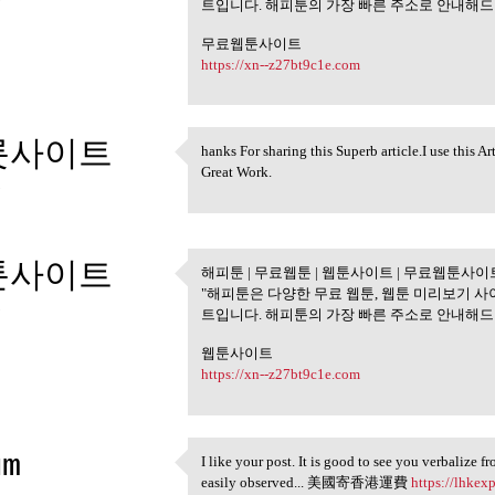
트입니다. 해피툰의 가장 빠른 주소로 안내해드리
무료웹툰사이트
https://xn--z27bt9c1e.com
롯사이트
hanks For sharing this Superb article.I use this A
hanks For sharing this Superb
Great Work.
5
툰사이트
해피툰 | 무료웹툰 | 웹툰사이트 | 무료웹툰사이
해피툰 | 무료웹툰 | 웹툰사이
"해피툰은 다양한 무료 웹툰, 웹툰 미리보기 사
5
트입니다. 해피툰의 가장 빠른 주소로 안내해드리
웹툰사이트
https://xn--z27bt9c1e.com
im
I like your post. It is good to see you verbalize f
I like your post. It is good
easily observed... 美國寄香港運費
https://lhkex