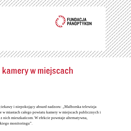
ć kamery w miejscach
ciekawy i niepokojący absurd nadzoru: „Malborska telewizja
e w miastach całego powiatu kamery w miejscach publicznych i
z nich mieszkańcom. W efekcie powstaje alternatywna,
skiego monitoringu”.