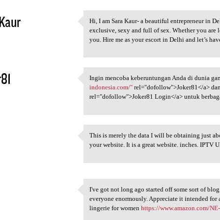
Kaur
Hi, I am Sara Kaur- a beautiful entrepreneur in De
Hi, I am Sara Kaur- a
exclusive, sexy and full of sex. Whether you are l
5
you. Hire me as your escort in Delhi and let’s ha
r81
Ingin mencoba keberuntungan Anda di dunia gam
Ingin mencoba keberuntungan
indonesia.com/"
rel="dofollow">Joker81</a> dan
5
rel="dofollow">Joker81 Login</a> untuk berbag
This is merely the data I will be obtaining just a
This is merely the data I
your website. It is a great website. inches. IPTV
5
I've got not long ago started off some sort of blo
I've got not long ago started
everyone enormously. Appreciate it intended for a
5
lingerie for women
https://www.amazon.com/N