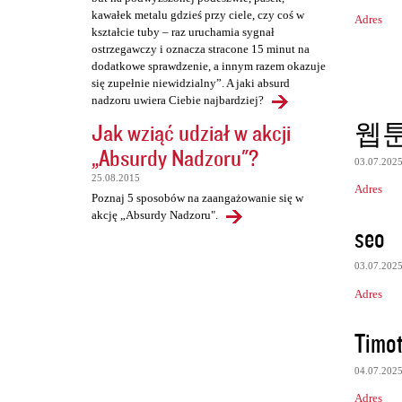
kawałek metalu gdzieś przy ciele, czy coś w
Adres
kształcie tuby – raz uruchamia sygnał
ostrzegawczy i oznacza stracone 15 minut na
dodatkowe sprawdzenie, a innym razem okazuje
się zupełnie niewidzialny”. A jaki absurd
nadzoru uwiera Ciebie najbardziej?
웹
Jak wziąć udział w akcji
„Absurdy Nadzoru"?
03.07.202
25.08.2015
Adres
Poznaj 5 sposobów na zaangażowanie się w
akcję „Absurdy Nadzoru".
seo
03.07.202
Adres
Timo
04.07.202
Adres