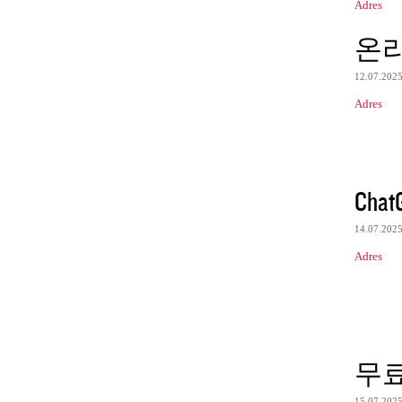
Adres
온
12.07.202
Adres
Chat
14.07.202
Adres
무
15.07.202