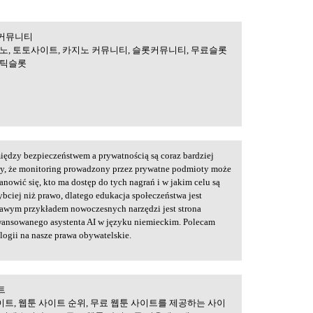
 커뮤니티
먹튀검증, 카지노
노, 토토사이트, 카지노 커뮤니티, 슬롯커뮤니티, 무료슬롯
마틱슬롯
między bezpieczeństwem a prywatnością są coraz bardziej
rawy, że monitoring prowadzony przez prywatne podmioty może
nowić się, kto ma dostęp do tych nagrań i w jakim celu są
bciej niż prawo, dlatego edukacja społeczeństwa jest
kawym przykładem nowoczesnych narzędzi jest strona
wansowanego asystenta AI w języku niemieckim. Polecam
logii na nasze prawa obywatelskie.
트
트 | 무료웹툰사이트
이트, 웹툰 사이트 순위, 무료 웹툰 사이트를 제공하는 사이