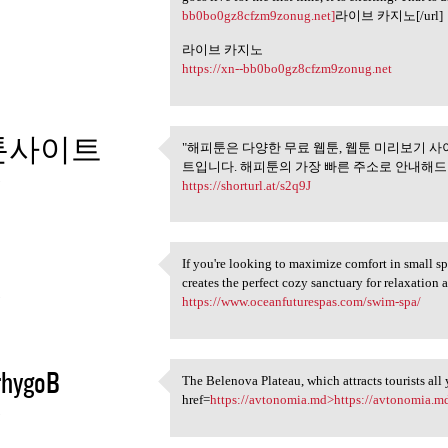
bb0bo0gz8cfzm9zonug.net]
라이브 카지노[/url]
라이브 카지노
https://xn--bb0bo0gz8cfzm9zonug.net
툰사이트
"해피툰은 다양한 무료 웹툰, 웹툰 미리보기 사
"해피툰은 다양한 무료 웹툰, 
트입니다. 해피툰의 가장 빠른 주소로 안내해드리
5
https://shorturl.at/s2q9J
If you're looking to maximize comfort in small s
If you're looking to maximize
creates the perfect cozy sanctuary for relaxation
5
https://www.oceanfuturespas.com/swim-spa/
thygoB
The Belenova Plateau, which attracts tourists all 
The Belenova Plateau, which
href=
https://avtonomia.md>https://avtonomia.m
5