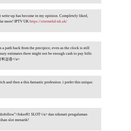
at write-up has become in my opinion. Completely liked,
 far more! IPTV UK
https://xtremehd-uk.uk/
 a path back from the precipice, even as the clock is still
sury estimates there might not be enough cash to pay bills
먹튀검증</a>
ch and then a this fantastic profession. i prefer this unique.
"dofollow">Joker81 SLOT</a> dan nikmati pengalaman
ihan slot menarik!