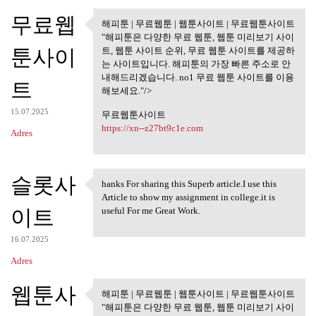
무료웹
해피툰 | 무료웹툰 | 웹툰사이트 | 무료웹툰사이트
해피툰 | 무료웹툰 | 웹툰사이트 |
"해피툰은 다양한 무료 웹툰, 웹툰 미리보기 사이
무료웹툰사이트
툰사이
트, 웹툰 사이트 순위, 무료 웹툰 사이트를 제공하
는 사이트입니다. 해피툰의 가장 빠른 주소로 안
내해드리겠습니다. no1 무료 웹툰 사이트를 이용
트
해보세요."/>
15.07.2025
무료웹툰사이트
https://xn--z27bt9c1e.com
Adres
슬롯사
hanks For sharing this Superb article.I use this
hanks For sharing this Superb
Article to show my assignment in college.it is
이트
useful For me Great Work.
16.07.2025
Adres
웹툰사
해피툰 | 무료웹툰 | 웹툰사이트 | 무료웹툰사이트
해피툰 | 무료웹툰 | 웹툰사이트 |
"해피툰은 다양한 무료 웹툰, 웹툰 미리보기 사이