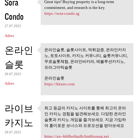
Sora
Great tips! Buying property is a long-term
Great tips! Buying property
commitment, and research is the key.
Condo
https://sora-condo.sg
27.07.2025
Adres
온라인
온라인슬롯, 슬롯사이트, 먹튀검증, 온라인카지
온라인슬롯, 슬롯사이트, 먹튀검
노, 토토사이트, 카지노 커뮤니티, 슬롯커뮤니티,
증, 온라인카지노,
슬롯
무료슬롯체험, 온라인바카라, 에볼루션카지노,
프라그마틱슬롯
29.07.2025
온라인슬롯
Adres
https://kkuns.com
라이브
최고 등급의 카지노 사이트를 통해 최고의 온라
최고 등급의 카지노 사이트를 통
인 카지노 경험을 발견해보세요. 다양한 온라인
해 최고의 온라인
카지노
슬롯과 카지노 게임을 즐겨보세요. 지금 가입하
여 흥미로운 보너스와 프로모션을 받아보세요
29.07.2025
https://xn--bb0bo0gz8cfzm9zonug.net