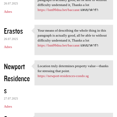
26.07.2025
difficulty understand it, Thanks a lot
https://lsm99dna.bet/baccarat
แทงบาคาร่า
Adres
Erastos
Your means of describing the whole thing in this
Your means of describing the
paragraph is actually good, all be able to without
26.07.2025
difficulty understand it, Thanks a lot
https://lsm99dna.bet/baccarat
แทงบาคาร่า
Adres
Newport
Location truly determines property value—thanks
Location truly determines
for stressing that point.
Residence
https://newport-residences-condo.sg
s
27.07.2025
Adres