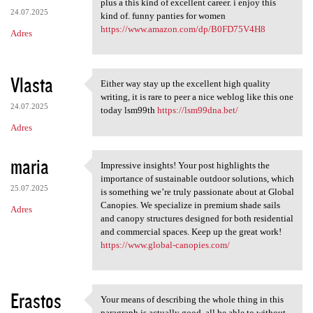
plus a this kind of excellent career. i enjoy this
24.07.2025
kind of. funny panties for women
https://www.amazon.com/dp/B0FD75V4H8
Adres
Vlasta
Either way stay up the excellent high quality
Either way stay up the
writing, it is rare to peer a nice weblog like this one
24.07.2025
today lsm99th
https://lsm99dna.bet/
Adres
maria
Impressive insights! Your post highlights the
Impressive insights! Your
importance of sustainable outdoor solutions, which
25.07.2025
is something we’re truly passionate about at Global
Canopies. We specialize in premium shade sails
Adres
and canopy structures designed for both residential
and commercial spaces. Keep up the great work!
https://www.global-canopies.com/
Erastos
Your means of describing the whole thing in this
Your means of describing the
paragraph is actually good, all be able to without