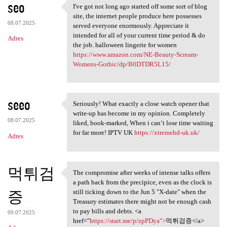
seo
I've got not long ago started off some sort of blog
I've got not long ago started
site, the internet people produce here possesses
08.07.2025
served everyone enormously. Appreciate it
intended for all of your current time period & do
Adres
the job. halloween lingerie for women
https://www.amazon.com/NE-Beauty-Scream-
Womens-Gothic/dp/B0DTDR5L15/
seeo
Seriously! What exactly a close watch opener that
Seriously! What exactly a
write-up has become in my opinion. Completely
08.07.2025
liked, book-marked, When i can’t lose time waiting
for far more! IPTV UK
https://xtremehd-uk.uk/
Adres
먹튀검
The compromise after weeks of intense talks offers
The compromise after weeks of
a path back from the precipice, even as the clock is
증
still ticking down to the Jun 5 "X-date" when the
Treasury estimates there might not be enough cash
to pay bills and debts. <a
09.07.2025
href="
https://start.me/p/zpPDya">
먹튀검증</a>