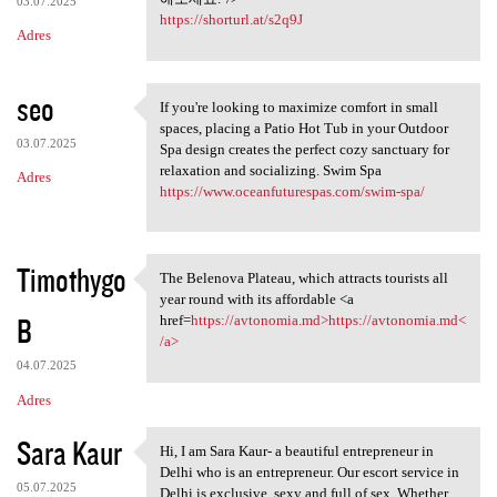
03.07.2025
https://shorturl.at/s2q9J
Adres
seo
If you're looking to maximize comfort in small
If you're looking to maximize
spaces, placing a Patio Hot Tub in your Outdoor
03.07.2025
Spa design creates the perfect cozy sanctuary for
relaxation and socializing. Swim Spa
Adres
https://www.oceanfuturespas.com/swim-spa/
Timothygo
The Belenova Plateau, which attracts tourists all
The Belenova Plateau, which
year round with its affordable <a
B
href=
https://avtonomia.md>https://avtonomia.md<
/a>
04.07.2025
Adres
Sara Kaur
Hi, I am Sara Kaur- a beautiful entrepreneur in
Hi, I am Sara Kaur- a
Delhi who is an entrepreneur. Our escort service in
05.07.2025
Delhi is exclusive, sexy and full of sex. Whether