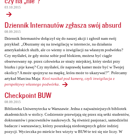
czy na „nie”?
03.10.2015
Dziennik Internautów zgłasza swój absurd
08.09.2015
Dziennik Internautów dołączył się do naszej akcji i zgłosił nam swój
przykład: „Oburzamy się na inwigilację w internecie, na działania
amerykańskich służb, ale co wiemy o inwigilacji na własnym podwórku?
Czy myślałeś, że gdy stoisz sobie pod blokiem, możesz być ciągle
obserwowany np. przez człowieka ze straży miejskiej, który siedzi przy
biurku i pije kawę? Czy myślałeś, ile naprawdę kamer może być w Twojej
okolicy? A może spojrzysz na mapkę, która może to ukazywać?”. Polecamy
artykuł Marcina Maja:
Ktoś nasikał pod kamerą, czyli inwigilacja z
perspektywy własnego podwórka
.
Checkpoint BUW
08.09.2015
Biblioteka Uniwersytecka w Warszawie. Jedna z najważniejszych bibliotek
akademickich w stolicy. Codziennie przewijają się przez nią setki studentów,
doktorantów i pracowników naukowych. Są również pasjonaci, samodzielni
badacze i warszawiacy, którzy poszukują niedostępnych gdzie indziej
pozycji. Wycieczka po mieście bez wizyty w BUW-ie też się nie liczy. W