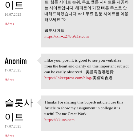
무료웹툰사이트
이트
트, 웹툰 사이트 순위, 무료 웹툰 사이트를 제공하
는 사이트입니다. 해피툰의 가장 빠른 주소로 안
내해드리겠습니다. no1 무료 웹툰 사이트를 이용
16.07.2025
해보세요."/>
Adres
웹툰사이트
https://xn--z27bt9c1e.com
Anonim
I like your post. It is good to see you verbalize
I like your post. It is good
from the heart and clarity on this important subject
17.07.2025
can be easily observed... 美國寄香港運費
https://lhkexpress.com/blog/
美國寄香港
Adres
슬롯사
Thanks For sharing this Superb article.I use this
Thanks For sharing this
Article to show my assignment in college.it is
이트
useful For me Great Work.
https://kkuns.com
17.07.2025
Adres