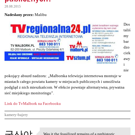
28.08.2015
Nadesłany przez:
Malibu
Dos
taliś
my
bar
dzo
ciek
awy
i
nie
pokojący absurd nadzoru: „Malborska telewizja internetowa montuje w
miastach całego powiatu kamery w miejscach publicznych i umożliwia
podgląd z nich mieszkańcom. W efekcie powstaje alternatywna, prywatna
sieć miejskiego monitoringu”.
Link do TvMalbork na Facebooku
kamery-bajery
K
국산야
Was it the fossilized remains of a prehistoric