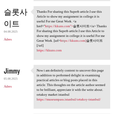
슬롯사
Thanks For sharing this Superb article.I use this
Thanks For sharing this
Article to show my assignment in college.it is
이트
useful For me Great Work. <a
href="
https://kkuns.com">
슬롯사이트</a> Thanks
For sharing this Superb article.I use this Article to
04.08.2025
show my assignment in college.it is useful For me
Adres
Great Work. [url=
https://kkuns.com]
슬롯사이트
[/url]
https://kkuns.com
Jimmy
Now i am definitely content to uncover this page
Now i am definitely content
in addition to performed delight in examining
05.08.2025
practical articles or blog posts placed in this
article. This thoughts on the article author seemed
Adres
to be brilliant, appreciate it with the write about.
ortakoy market istanbul
https://museumpass.istanbul/ortakoy-istanbul/