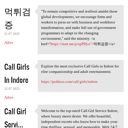
먹튀검
"To remain competitive and resilient amidst these
"To remain competitive and
global developments, we encourage firms and
증
workers to press on with business and workforce
transformation, and make full use of government
programmes to adapt to the changing
21.07.2025
environment," said the ministry. <a
Adres
href="
https://start.me/p/zpPDya">
먹튀검증</a>
Call Girls
Explore the most exclusive Call Girls in Indore for
Explore the most exclusive
elite companionship and adult entertainment.
In Indore
https://pokkoo.com/call-girls/indore
21.07.2025
Adres
Call Girl
Welcome to the top-rated Call Girl Service Indore,
Welcome to the top-rated Call
where luxury meets desire. We offer beautiful,
Servi...
independent escorts who know how to make your
time thrilling, sensual, and memorable. With 24/7