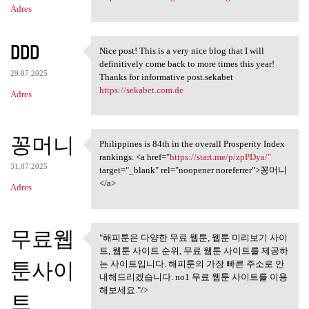
Adres
DDD
Nice post! This is a very nice blog that I will
Nice post! This is a very
definitively come back to more times this year!
29.07.2025
Thanks for informative post.sekabet
https://sekabet.com.de
Adres
꽁머니
Philippines is 84th in the overall Prosperity Index
Philippines is 84th in the
rankings. <a href="
https://start.me/p/zpPDya/"
31.07.2025
target="_blank" rel="noopener noreferrer">꽁머니
</a>
Adres
무료웹
"해피툰은 다양한 무료 웹툰, 웹툰 미리보기 사이
"해피툰은 다양한 무료 웹툰, 웹툰
트, 웹툰 사이트 순위, 무료 웹툰 사이트를 제공하
미리보기 사이트,
툰사이
는 사이트입니다. 해피툰의 가장 빠른 주소로 안
내해드리겠습니다. no1 무료 웹툰 사이트를 이용
해보세요."/>
트