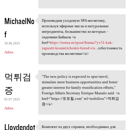
MichaelNo
Производим уходовую SPA-косметику,
Производим уходовую SPA
используя эфирные масла и натуральные
f
ингредиенты, большинство из которых -
эндемики Байкала <a
href=
https://terrua.ru/tpost/8smau7yv51-kak-
30.06.2025
zapustit-kosmeticheskii-brend-vis...
себестоимость
Adres
производства косметики</a>
먹튀검
"The new policy is expected to spur travel,
"The new policy is expected
stimulate more business opportunities and foster
증
greater interest for family reunification efforts,"
Foreign Affairs Secretary Enrique Manalo said. <a
href="https://토토힐.com" rel=nofollow">먹튀검
01.07.2025
증</a>
Adres
Lloydendot
Комплект из двух справок, необходимых для