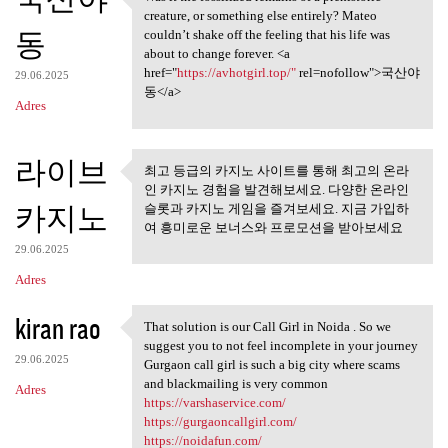
Was it the fossilized remains
o
creature, or something else entirely? Mateo
동
m
couldn’t shake off the feeling that his life was
about to change forever. <a
e
href="
https://avhotgirl.top/"
rel=nofollow">국산야
29.06.2025
n
동</a>
Adres
t
a
라이브
최고 등급의 카지노 사이트를 통해 최고의 온라
r
최고 등급의 카지노 사이트를 통
인 카지노 경험을 발견해보세요. 다양한 온라인
z
해 최고의 온라인
카지노
슬롯과 카지노 게임을 즐겨보세요. 지금 가입하
여 흥미로운 보너스와 프로모션을 받아보세요
e
29.06.2025
Adres
kiran rao
That solution is our Call Girl in Noida . So we
That solution is our Call
suggest you to not feel incomplete in your journey
29.06.2025
Gurgaon call girl is such a big city where scams
and blackmailing is very common
Adres
https://varshaservice.com/
https://gurgaoncallgirl.com/
https://noidafun.com/