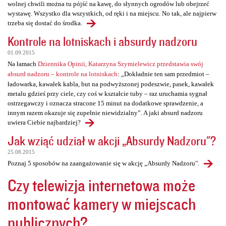
wolnej chwili można tu pójść na kawę, do słynnych ogrodów lub obejrzeć
wystawę. Wszystko dla wszystkich, od ręki i na miejscu. No tak, ale najpierw
trzeba się dostać do środka.
Kontrole na lotniskach i absurdy nadzoru
01.09.2015
Na łamach
Dziennika Opinii, Katarzyna Szymielewicz przedstawia swój
absurd nadzoru – kontrole na lotniskach
: „Dokładnie ten sam przedmiot –
ładowarka, kawałek kabla, but na podwyższonej podeszwie, pasek, kawałek
metalu gdzieś przy ciele, czy coś w kształcie tuby – raz uruchamia sygnał
ostrzegawczy i oznacza stracone 15 minut na dodatkowe sprawdzenie, a
innym razem okazuje się zupełnie niewidzialny”. A jaki absurd nadzoru
uwiera Ciebie najbardziej?
Jak wziąć udział w akcji „Absurdy Nadzoru"?
25.08.2015
Poznaj 5 sposobów na zaangażowanie się w akcję „Absurdy Nadzoru".
Czy telewizja internetowa może
montować kamery w miejscach
publicznych?