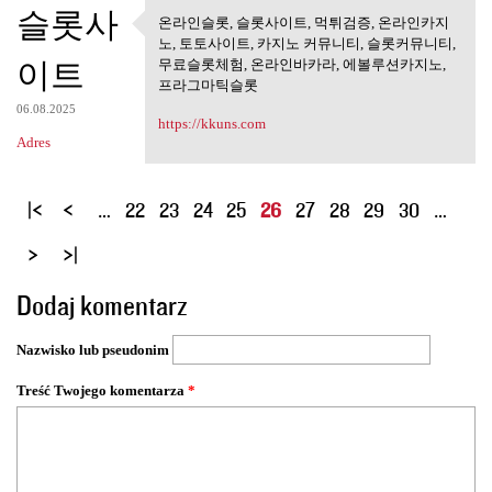
슬롯사
온라인슬롯, 슬롯사이트, 먹튀검증, 온라인카지
온라인슬롯, 슬롯사이트, 먹튀검
노, 토토사이트, 카지노 커뮤니티, 슬롯커뮤니티,
증, 온라인카지노,
이트
무료슬롯체험, 온라인바카라, 에볼루션카지노,
프라그마틱슬롯
06.08.2025
https://kkuns.com
Adres
S
…
22
23
24
25
26
27
28
29
30
…
t
r
o
Dodaj komentarz
n
y
Nazwisko lub pseudonim
Treść Twojego komentarza
*