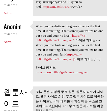
Комплект из двух справок,
закрытия прогулов до 30 дней <a
01.07.2025
href=
https://munclinic.ru>
тут</a>
Adres
Anonim
When your website or blog goes live for the first
When your website or blog
time, it is exciting. That is until you realize no one
02.07.2025
but you and your. <a href="
https://xn--
bb0bo0gz8cfzm9zonug.net">
라이브 카지노</a>
Adres
When your website or blog goes live for the first
time, it is exciting. That is until you realize no one
but you and your. [url=
https://xn--
bb0bo0gz8cfzm9zonug.net]
라이브 카지노[/url]
라이브 카지노
https://xn--bb0bo0gz8cfzm9zonug.net
웹툰사
"해피툰은 다양한 무료 웹툰, 웹툰 미리보기 사이
"해피툰은 다양한 무료 웹툰, 웹툰
트, 웹툰 사이트 순위, 무료 웹툰 사이트를 제공하
미리보기 사이트,
이트
는 사이트입니다. 해피툰의 가장 빠른 주소로 안
내해드리겠습니다. no1 무료 웹툰 사이트를 이용
해보세요."/>