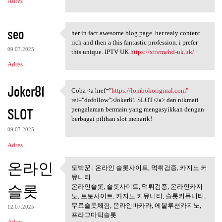
Adres
seo
her in fact awesome blog page. her realy content
her in fact awesome blog page
rich and then a this fantastic profession. i prefer
09.07.2025
this unique. IPTV UK
https://xtremehd-uk.uk/
Adres
Joker81
Coba <a href="
https://lombokoriginal.com"
Coba <a href="https:/
rel="dofollow">Joker81 SLOT</a> dan nikmati
SLOT
pengalaman bermain yang mengasyikkan dengan
berbagai pilihan slot menarik!
09.07.2025
Adres
온라인
도박꾼 | 온라인 슬롯사이트, 먹튀검증, 카지노 커
도박꾼 | 온라인 슬롯사이트, 먹튀
뮤니티
검증, 카지노
슬롯
온라인슬롯, 슬롯사이트, 먹튀검증, 온라인카지
노, 토토사이트, 카지노 커뮤니티, 슬롯커뮤니티,
무료슬롯체험, 온라인바카라, 에볼루션카지노,
12.07.2025
프라그마틱슬롯
Adres