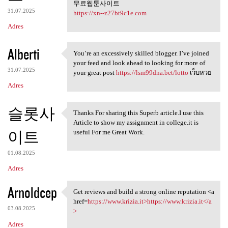
무료웹툰사이트
31.07.2025
https://xn--z27bt9c1e.com
Adres
Alberti
You’re an excessively skilled blogger. I’ve joined
You’re an excessively skilled
your feed and look ahead to looking for more of
31.07.2025
your great post
https://lsm99dna.bet/lotto
เว็บหวย
Adres
슬롯사
Thanks For sharing this Superb article.I use this
Thanks For sharing this
Article to show my assignment in college.it is
이트
useful For me Great Work.
01.08.2025
Adres
Arnoldcep
Get reviews and build a strong online reputation <a
Get reviews and build a
href=
https://www.krizia.it>https://www.krizia.it</a
03.08.2025
>
Adres