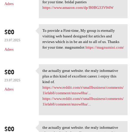
for your time. bridal panties
Adres
https://www.amazon.com/dp/B0BG33V94W
seo
To provide a First-time, My group is eternally
To provide a First-time, My
visiting web based designed for articles and
23.07.2025
reviews which is in be an aid to all of us. Thanks
for your time. magnumslot
https://magnumini.com/
Adres
seo
the actually great website. the realy informative
the actually great website.
plus a this kind of excellent career. i enjoy this
23.07.2025
kind of.
https://www.reddit.com/r/smallbusiness/comments/
Adres
1lefab8/comment/mzow0ha/...
https://www.reddit.com/r/smallbusiness/comments/
1lefab8/comment/mzow0ha/...
seo
the actually great website. the realy informative
the actually great website.