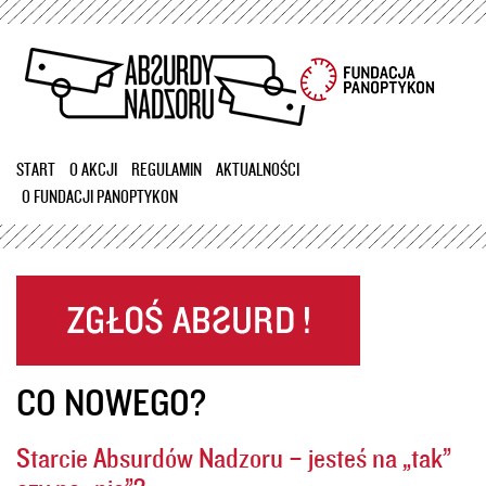
Przejdź
do
treści
START
O AKCJI
REGULAMIN
AKTUALNOŚCI
O FUNDACJI PANOPTYKON
CO NOWEGO?
Starcie Absurdów Nadzoru – jesteś na „tak”