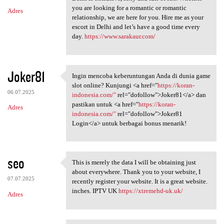
you are looking for a romantic or romantic
Adres
relationship, we are here for you. Hire me as your
escort in Delhi and let’s have a good time every
day.
https://www.sarakaur.com/
Joker81
Ingin mencoba keberuntungan Anda di dunia game
Ingin mencoba keberuntungan
slot online? Kunjungi <a href="
https://koran-
06.07.2025
indonesia.com/"
rel="dofollow">Joker81</a> dan
pastikan untuk <a href="
https://koran-
Adres
indonesia.com/"
rel="dofollow">Joker81
Login</a> untuk berbagai bonus menarik!
seo
This is merely the data I will be obtaining just
This is merely the data I
about everywhere. Thank you to your website, I
07.07.2025
recently register your website. It is a great website.
inches. IPTV UK
https://xtremehd-uk.uk/
Adres