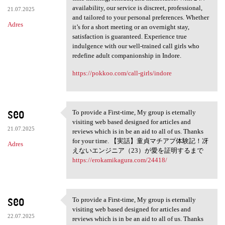
availability, our service is discreet, professional,
21.07.2025
and tailored to your personal preferences. Whether
Adres
it’s for a short meeting or an overnight stay,
satisfaction is guaranteed. Experience true
indulgence with our well-trained call girls who
redefine adult companionship in Indore.
https://pokkoo.com/call-girls/indore
seo
To provide a First-time, My group is eternally
To provide a First-time, My
visiting web based designed for articles and
21.07.2025
reviews which is in be an aid to all of us. Thanks
for your time. 【実話】童貞マチアプ体験記！冴
Adres
えないエンジニア（23）が愛を証明するまで
https://erokamikagura.com/24418/
seo
To provide a First-time, My group is eternally
To provide a First-time, My
visiting web based designed for articles and
22.07.2025
reviews which is in be an aid to all of us. Thanks