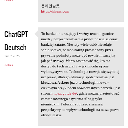
온라인슬롯
https://kkuns.com
ChatGPT
To bardzo interesujący i ważny temat – granice
To bardzo interesujący i
między bezpieczeństwem a prywatnością są coraz
Deutsch
bardziej zatarte. Niestety wiele osób nie zdaje
sobie sprawy, że monitoring prowadzony przez
prywatne podmioty może być równie inwazyjny
14.07.2025
jak państwowy. Warto zastanowić się, kto ma
Adres
dostęp do tych nagrań i w jakim celu są one
wykorzystywane. Technologia rozwija się szybciej
niż prawo, dlatego edukacja społeczeństwa jest
kluczowa. A skoro już o technologii mowa –
ciekawym przykładem nowoczesnych narzędzi jest
strona
https://gptde.de/
, gdzie można przetestować
zaawansowanego asystenta AI w języku
niemieckim. Polecam spojrzeć z szerszej
perspektywy na wpływ technologii na nasze prawa
obywatelskie.