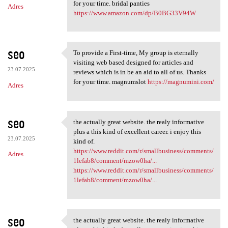
for your time. bridal panties
Adres
https://www.amazon.com/dp/B0BG33V94W
seo
To provide a First-time, My group is eternally
To provide a First-time, My
visiting web based designed for articles and
23.07.2025
reviews which is in be an aid to all of us. Thanks
for your time. magnumslot
https://magnumini.com/
Adres
seo
the actually great website. the realy informative
the actually great website.
plus a this kind of excellent career. i enjoy this
23.07.2025
kind of.
https://www.reddit.com/r/smallbusiness/comments/
Adres
1lefab8/comment/mzow0ha/...
https://www.reddit.com/r/smallbusiness/comments/
1lefab8/comment/mzow0ha/...
seo
the actually great website. the realy informative
the actually great website.