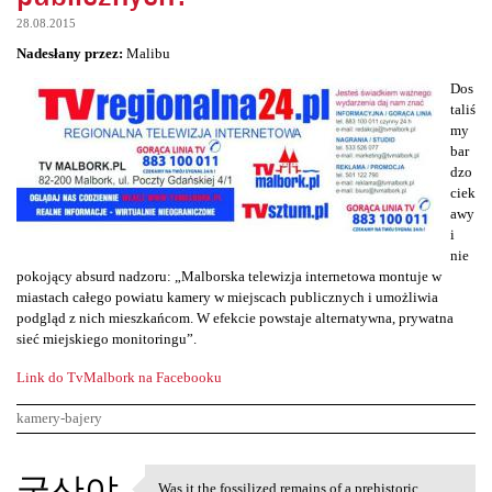
28.08.2015
Nadesłany przez:
Malibu
Dos
taliś
my
bar
dzo
ciek
awy
i
nie
pokojący absurd nadzoru: „Malborska telewizja internetowa montuje w
miastach całego powiatu kamery w miejscach publicznych i umożliwia
podgląd z nich mieszkańcom. W efekcie powstaje alternatywna, prywatna
sieć miejskiego monitoringu”.
Link do TvMalbork na Facebooku
kamery-bajery
K
국산야
Was it the fossilized remains of a prehistoric