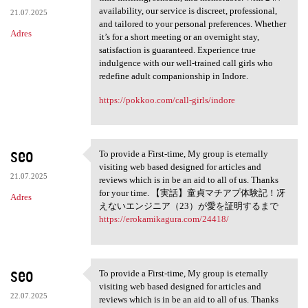
availability, our service is discreet, professional,
21.07.2025
and tailored to your personal preferences. Whether
Adres
it’s for a short meeting or an overnight stay,
satisfaction is guaranteed. Experience true
indulgence with our well-trained call girls who
redefine adult companionship in Indore.
https://pokkoo.com/call-girls/indore
seo
To provide a First-time, My group is eternally
To provide a First-time, My
visiting web based designed for articles and
21.07.2025
reviews which is in be an aid to all of us. Thanks
for your time. 【実話】童貞マチアプ体験記！冴
Adres
えないエンジニア（23）が愛を証明するまで
https://erokamikagura.com/24418/
seo
To provide a First-time, My group is eternally
To provide a First-time, My
visiting web based designed for articles and
22.07.2025
reviews which is in be an aid to all of us. Thanks