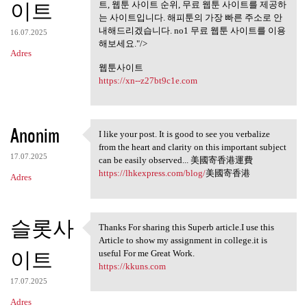
무료웹툰사이트
이트
트, 웹툰 사이트 순위, 무료 웹툰 사이트를 제공하
는 사이트입니다. 해피툰의 가장 빠른 주소로 안
내해드리겠습니다. no1 무료 웹툰 사이트를 이용
16.07.2025
해보세요."/>
Adres
웹툰사이트
https://xn--z27bt9c1e.com
Anonim
I like your post. It is good to see you verbalize
I like your post. It is good
from the heart and clarity on this important subject
17.07.2025
can be easily observed... 美國寄香港運費
https://lhkexpress.com/blog/
美國寄香港
Adres
슬롯사
Thanks For sharing this Superb article.I use this
Thanks For sharing this
Article to show my assignment in college.it is
이트
useful For me Great Work.
https://kkuns.com
17.07.2025
Adres