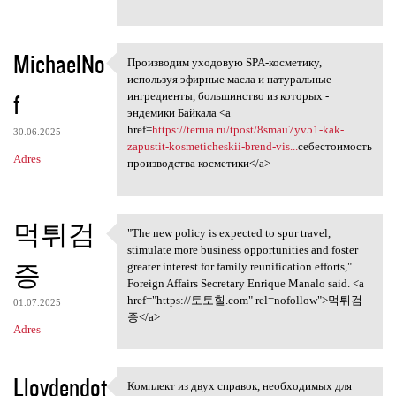
MichaelNo
Производим уходовую SPA-косметику,
Производим уходовую SPA
используя эфирные масла и натуральные
f
ингредиенты, большинство из которых -
эндемики Байкала <a
href=
https://terrua.ru/tpost/8smau7yv51-kak-
30.06.2025
zapustit-kosmeticheskii-brend-vis...
себестоимость
Adres
производства косметики</a>
먹튀검
"The new policy is expected to spur travel,
"The new policy is expected
stimulate more business opportunities and foster
증
greater interest for family reunification efforts,"
Foreign Affairs Secretary Enrique Manalo said. <a
href="https://토토힐.com" rel=nofollow">먹튀검
01.07.2025
증</a>
Adres
Lloydendot
Комплект из двух справок, необходимых для