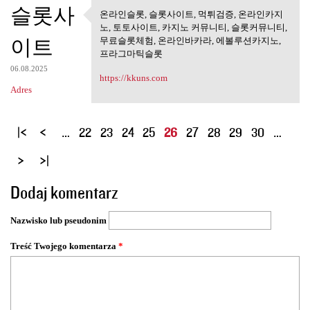
슬롯사
온라인슬롯, 슬롯사이트, 먹튀검증, 온라인카지
온라인슬롯, 슬롯사이트, 먹튀검
노, 토토사이트, 카지노 커뮤니티, 슬롯커뮤니티,
증, 온라인카지노,
이트
무료슬롯체험, 온라인바카라, 에볼루션카지노,
프라그마틱슬롯
06.08.2025
https://kkuns.com
Adres
S
…
22
23
24
25
26
27
28
29
30
…
t
r
o
Dodaj komentarz
n
y
Nazwisko lub pseudonim
Treść Twojego komentarza
*