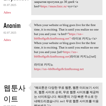
Комплект из двух справок,
закрытия прогулов до 30 дней <a
01.07.2025
href=
https://munclinic.ru>
тут</a>
Adres
Anonim
When your website or blog goes live for the first
When your website or blog
time, it is exciting. That is until you realize no one
02.07.2025
but you and your. <a href="
https://xn--
bb0bo0gz8cfzm9zonug.net">
라이브 카지노</a>
Adres
When your website or blog goes live for the first
time, it is exciting. That is until you realize no one
but you and your. [url=
https://xn--
bb0bo0gz8cfzm9zonug.net]
라이브 카지노[/url]
라이브 카지노
https://xn--bb0bo0gz8cfzm9zonug.net
웹툰사
"해피툰은 다양한 무료 웹툰, 웹툰 미리보기 사이
"해피툰은 다양한 무료 웹툰, 웹툰
트, 웹툰 사이트 순위, 무료 웹툰 사이트를 제공하
미리보기 사이트,
이트
는 사이트입니다. 해피툰의 가장 빠른 주소로 안
내해드리겠습니다. no1 무료 웹툰 사이트를 이용
해보세요."/>