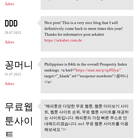
Adres
DDD
Nice post! This is a very nice blog that I will
Nice post! This is a very
definitively come back to more times this year!
29.07.2025
Thanks for informative post.sekabet
https://sekabet.com.de
Adres
꽁머니
Philippines is 84th in the overall Prosperity Index
Philippines is 84th in the
rankings. <a href="
https://start.me/p/zpPDya/"
31.07.2025
target="_blank" rel="noopener noreferrer">꽁머니
</a>
Adres
무료웹
"해피툰은 다양한 무료 웹툰, 웹툰 미리보기 사이
"해피툰은 다양한 무료 웹툰, 웹툰
트, 웹툰 사이트 순위, 무료 웹툰 사이트를 제공하
미리보기 사이트,
툰사이
는 사이트입니다. 해피툰의 가장 빠른 주소로 안
내해드리겠습니다. no1 무료 웹툰 사이트를 이용
해보세요."/>
트