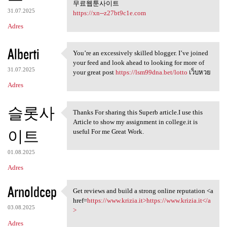
무료웹툰사이트
31.07.2025
https://xn--z27bt9c1e.com
Adres
Alberti
You’re an excessively skilled blogger. I’ve joined
You’re an excessively skilled
your feed and look ahead to looking for more of
31.07.2025
your great post
https://lsm99dna.bet/lotto
เว็บหวย
Adres
슬롯사
Thanks For sharing this Superb article.I use this
Thanks For sharing this
Article to show my assignment in college.it is
이트
useful For me Great Work.
01.08.2025
Adres
Arnoldcep
Get reviews and build a strong online reputation <a
Get reviews and build a
href=
https://www.krizia.it>https://www.krizia.it</a
03.08.2025
>
Adres