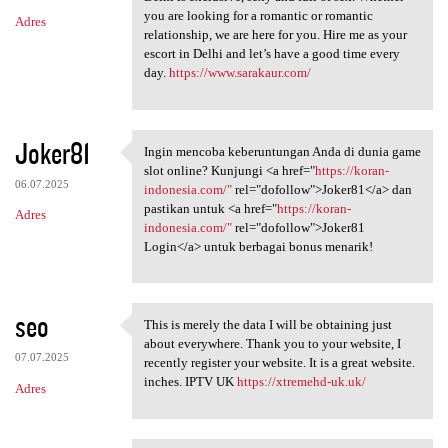
you are looking for a romantic or romantic
Adres
relationship, we are here for you. Hire me as your
escort in Delhi and let’s have a good time every
day.
https://www.sarakaur.com/
Joker81
Ingin mencoba keberuntungan Anda di dunia game
Ingin mencoba keberuntungan
slot online? Kunjungi <a href="
https://koran-
06.07.2025
indonesia.com/"
rel="dofollow">Joker81</a> dan
pastikan untuk <a href="
https://koran-
Adres
indonesia.com/"
rel="dofollow">Joker81
Login</a> untuk berbagai bonus menarik!
seo
This is merely the data I will be obtaining just
This is merely the data I
about everywhere. Thank you to your website, I
07.07.2025
recently register your website. It is a great website.
inches. IPTV UK
https://xtremehd-uk.uk/
Adres