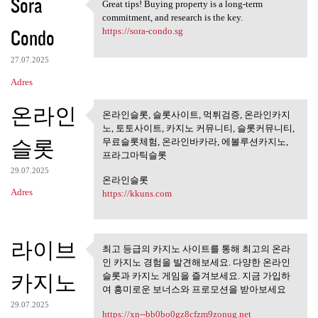
Sora
Great tips! Buying property is a long-term
Great tips! Buying property
commitment, and research is the key.
Condo
https://sora-condo.sg
27.07.2025
Adres
온라인
온라인슬롯, 슬롯사이트, 먹튀검증, 온라인카지
온라인슬롯, 슬롯사이트, 먹튀검
노, 토토사이트, 카지노 커뮤니티, 슬롯커뮤니티,
증, 온라인카지노,
슬롯
무료슬롯체험, 온라인바카라, 에볼루션카지노,
프라그마틱슬롯
29.07.2025
온라인슬롯
Adres
https://kkuns.com
라이브
최고 등급의 카지노 사이트를 통해 최고의 온라
최고 등급의 카지노 사이트를 통
인 카지노 경험을 발견해보세요. 다양한 온라인
해 최고의 온라인
카지노
슬롯과 카지노 게임을 즐겨보세요. 지금 가입하
여 흥미로운 보너스와 프로모션을 받아보세요
29.07.2025
https://xn--bb0bo0gz8cfzm9zonug.net