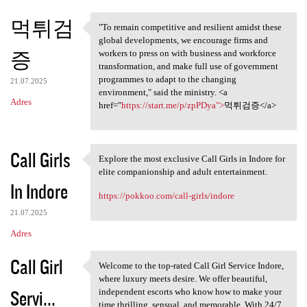
먹튀검
"To remain competitive and resilient amidst these
"To remain competitive and
global developments, we encourage firms and
증
workers to press on with business and workforce
transformation, and make full use of government
programmes to adapt to the changing
21.07.2025
environment," said the ministry. <a
Adres
href="
https://start.me/p/zpPDya">
먹튀검증</a>
Call Girls
Explore the most exclusive Call Girls in Indore for
Explore the most exclusive
elite companionship and adult entertainment.
In Indore
https://pokkoo.com/call-girls/indore
21.07.2025
Adres
Call Girl
Welcome to the top-rated Call Girl Service Indore,
Welcome to the top-rated Call
where luxury meets desire. We offer beautiful,
Servi...
independent escorts who know how to make your
time thrilling, sensual, and memorable. With 24/7