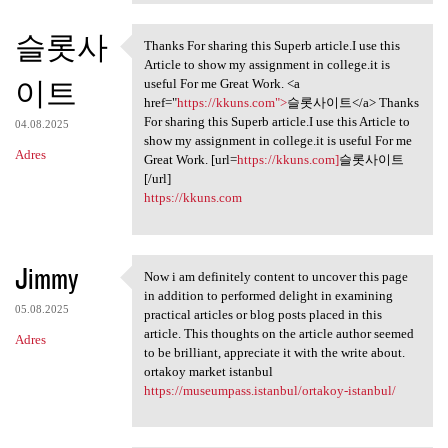
슬롯사
Thanks For sharing this Superb article.I use this
Thanks For sharing this
Article to show my assignment in college.it is
이트
useful For me Great Work. <a
href="
https://kkuns.com">
슬롯사이트</a> Thanks
For sharing this Superb article.I use this Article to
04.08.2025
show my assignment in college.it is useful For me
Adres
Great Work. [url=
https://kkuns.com]
슬롯사이트
[/url]
https://kkuns.com
Jimmy
Now i am definitely content to uncover this page
Now i am definitely content
in addition to performed delight in examining
05.08.2025
practical articles or blog posts placed in this
article. This thoughts on the article author seemed
Adres
to be brilliant, appreciate it with the write about.
ortakoy market istanbul
https://museumpass.istanbul/ortakoy-istanbul/