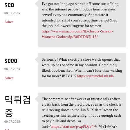
seo
I've got not long ago started off some sort of blog
I've got not long ago started
site, the internet people produce here possesses
08.07.2025
served everyone enormously. Appreciate it
intended for all of your current time period & do
Adres
the job. halloween lingerie for women
https://www.amazon.com/NE-Beauty-Scream-
Womens-Gothic/dp/B0DTDR5L15/
seeo
Seriously! What exactly a close watch opener that
Seriously! What exactly a
write-up has become in my opinion. Completely
08.07.2025
liked, book-marked, When i can’t lose time waiting
for far more! IPTV UK
https://xtremehd-uk.uk/
Adres
먹튀검
The compromise after weeks of intense talks offers
The compromise after weeks of
a path back from the precipice, even as the clock is
증
still ticking down to the Jun 5 "X-date" when the
Treasury estimates there might not be enough cash
to pay bills and debts. <a
09.07.2025
href="
https://start.me/p/zpPDya">
먹튀검증</a>