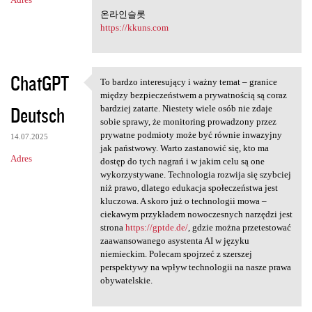
온라인슬롯
https://kkuns.com
ChatGPT
To bardzo interesujący i ważny temat – granice
To bardzo interesujący i
między bezpieczeństwem a prywatnością są coraz
Deutsch
bardziej zatarte. Niestety wiele osób nie zdaje
sobie sprawy, że monitoring prowadzony przez
prywatne podmioty może być równie inwazyjny
14.07.2025
jak państwowy. Warto zastanowić się, kto ma
Adres
dostęp do tych nagrań i w jakim celu są one
wykorzystywane. Technologia rozwija się szybciej
niż prawo, dlatego edukacja społeczeństwa jest
kluczowa. A skoro już o technologii mowa –
ciekawym przykładem nowoczesnych narzędzi jest
strona
https://gptde.de/
, gdzie można przetestować
zaawansowanego asystenta AI w języku
niemieckim. Polecam spojrzeć z szerszej
perspektywy na wpływ technologii na nasze prawa
obywatelskie.