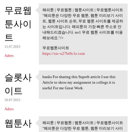
무료웹
해피툰 | 무료웹툰 | 웹툰사이트 | 무료웹툰사이트
해피툰 | 무료웹툰 | 웹툰사이트 |
"해피툰은 다양한 무료 웹툰, 웹툰 미리보기 사이
무료웹툰사이트
툰사이
트, 웹툰 사이트 순위, 무료 웹툰 사이트를 제공하
는 사이트입니다. 해피툰의 가장 빠른 주소로 안
내해드리겠습니다. no1 무료 웹툰 사이트를 이용
트
해보세요."/>
15.07.2025
무료웹툰사이트
https://xn--z27bt9c1e.com
Adres
슬롯사
hanks For sharing this Superb article.I use this
hanks For sharing this Superb
Article to show my assignment in college.it is
이트
useful For me Great Work.
16.07.2025
Adres
웹툰사
해피툰 | 무료웹툰 | 웹툰사이트 | 무료웹툰사이트
해피툰 | 무료웹툰 | 웹툰사이트 |
"해피툰은 다양한 무료 웹툰, 웹툰 미리보기 사이