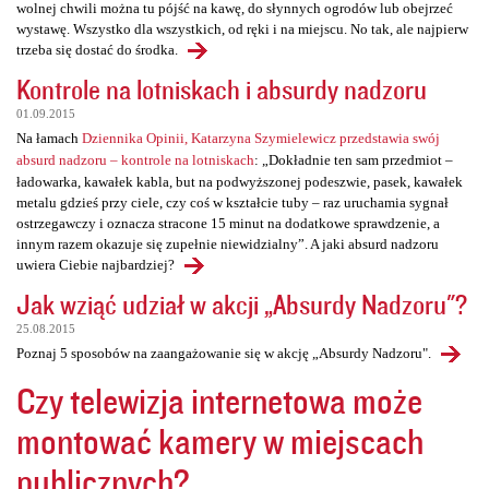
wolnej chwili można tu pójść na kawę, do słynnych ogrodów lub obejrzeć
wystawę. Wszystko dla wszystkich, od ręki i na miejscu. No tak, ale najpierw
trzeba się dostać do środka.
Kontrole na lotniskach i absurdy nadzoru
01.09.2015
Na łamach
Dziennika Opinii, Katarzyna Szymielewicz przedstawia swój
absurd nadzoru – kontrole na lotniskach
: „Dokładnie ten sam przedmiot –
ładowarka, kawałek kabla, but na podwyższonej podeszwie, pasek, kawałek
metalu gdzieś przy ciele, czy coś w kształcie tuby – raz uruchamia sygnał
ostrzegawczy i oznacza stracone 15 minut na dodatkowe sprawdzenie, a
innym razem okazuje się zupełnie niewidzialny”. A jaki absurd nadzoru
uwiera Ciebie najbardziej?
Jak wziąć udział w akcji „Absurdy Nadzoru"?
25.08.2015
Poznaj 5 sposobów na zaangażowanie się w akcję „Absurdy Nadzoru".
Czy telewizja internetowa może
montować kamery w miejscach
publicznych?