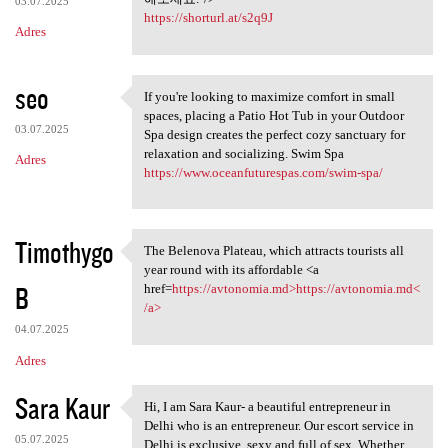
03.07.2025
https://shorturl.at/s2q9J
Adres
seo
If you're looking to maximize comfort in small
If you're looking to maximize
spaces, placing a Patio Hot Tub in your Outdoor
03.07.2025
Spa design creates the perfect cozy sanctuary for
relaxation and socializing. Swim Spa
Adres
https://www.oceanfuturespas.com/swim-spa/
Timothygo
The Belenova Plateau, which attracts tourists all
The Belenova Plateau, which
year round with its affordable <a
B
href=
https://avtonomia.md>https://avtonomia.md<
/a>
04.07.2025
Adres
Sara Kaur
Hi, I am Sara Kaur- a beautiful entrepreneur in
Hi, I am Sara Kaur- a
Delhi who is an entrepreneur. Our escort service in
05.07.2025
Delhi is exclusive, sexy and full of sex. Whether