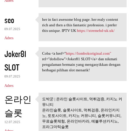
Adres
seo
her in fact awesome blog page. her realy content
her in fact awesome blog page
rich and then a this fantastic profession. i prefer
09.07.2025
this unique. IPTV UK
https://xtremehd-uk.uk/
Adres
Joker81
Coba <a href="
https://lombokoriginal.com"
Coba <a href="https:/
rel="dofollow">Joker81 SLOT</a> dan nikmati
SLOT
pengalaman bermain yang mengasyikkan dengan
berbagai pilihan slot menarik!
09.07.2025
Adres
온라인
도박꾼 | 온라인 슬롯사이트, 먹튀검증, 카지노 커
도박꾼 | 온라인 슬롯사이트, 먹튀
뮤니티
검증, 카지노
슬롯
온라인슬롯, 슬롯사이트, 먹튀검증, 온라인카지
노, 토토사이트, 카지노 커뮤니티, 슬롯커뮤니티,
무료슬롯체험, 온라인바카라, 에볼루션카지노,
12.07.2025
프라그마틱슬롯
Adres