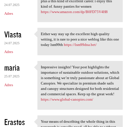
plus a this kind of excellent career. i enjoy this
24.07.2025
kind of. funny panties for women
https://www.amazon.com/dp/B0FD75V4H8
Adres
Vlasta
Either way stay up the excellent high quality
Either way stay up the
writing, it is rare to peer a nice weblog like this one
24.07.2025
today lsm99th
https://lsm99dna.bet/
Adres
maria
Impressive insights! Your post highlights the
Impressive insights! Your
importance of sustainable outdoor solutions, which
25.07.2025
is something we’re truly passionate about at Global
Canopies. We specialize in premium shade sails
Adres
and canopy structures designed for both residential
and commercial spaces. Keep up the great work!
https://www.global-canopies.com/
Erastos
Your means of describing the whole thing in this
Your means of describing the
paragraph is actually good, all be able to without