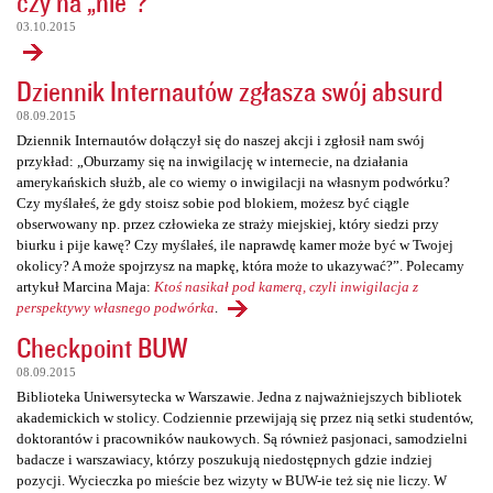
czy na „nie”?
03.10.2015
Dziennik Internautów zgłasza swój absurd
08.09.2015
Dziennik Internautów dołączył się do naszej akcji i zgłosił nam swój
przykład: „Oburzamy się na inwigilację w internecie, na działania
amerykańskich służb, ale co wiemy o inwigilacji na własnym podwórku?
Czy myślałeś, że gdy stoisz sobie pod blokiem, możesz być ciągle
obserwowany np. przez człowieka ze straży miejskiej, który siedzi przy
biurku i pije kawę? Czy myślałeś, ile naprawdę kamer może być w Twojej
okolicy? A może spojrzysz na mapkę, która może to ukazywać?”. Polecamy
artykuł Marcina Maja:
Ktoś nasikał pod kamerą, czyli inwigilacja z
perspektywy własnego podwórka
.
Checkpoint BUW
08.09.2015
Biblioteka Uniwersytecka w Warszawie. Jedna z najważniejszych bibliotek
akademickich w stolicy. Codziennie przewijają się przez nią setki studentów,
doktorantów i pracowników naukowych. Są również pasjonaci, samodzielni
badacze i warszawiacy, którzy poszukują niedostępnych gdzie indziej
pozycji. Wycieczka po mieście bez wizyty w BUW-ie też się nie liczy. W