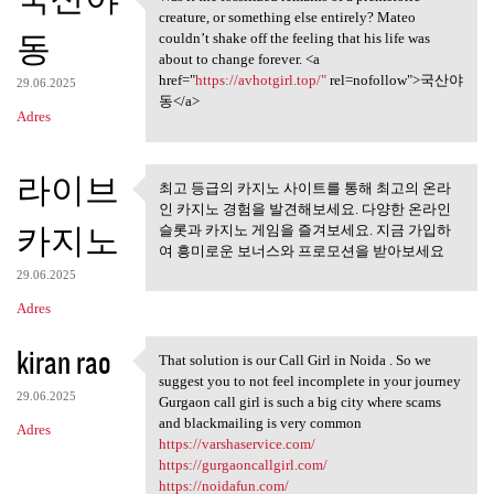
Was it the fossilized remains
o
creature, or something else entirely? Mateo
동
m
couldn’t shake off the feeling that his life was
about to change forever. <a
e
href="
https://avhotgirl.top/"
rel=nofollow">국산야
29.06.2025
n
동</a>
Adres
t
a
라이브
최고 등급의 카지노 사이트를 통해 최고의 온라
r
최고 등급의 카지노 사이트를 통
인 카지노 경험을 발견해보세요. 다양한 온라인
z
해 최고의 온라인
카지노
슬롯과 카지노 게임을 즐겨보세요. 지금 가입하
여 흥미로운 보너스와 프로모션을 받아보세요
e
29.06.2025
Adres
kiran rao
That solution is our Call Girl in Noida . So we
That solution is our Call
suggest you to not feel incomplete in your journey
29.06.2025
Gurgaon call girl is such a big city where scams
and blackmailing is very common
Adres
https://varshaservice.com/
https://gurgaoncallgirl.com/
https://noidafun.com/