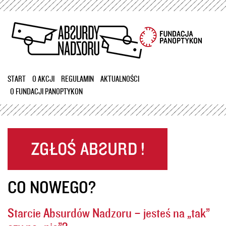
Przejdź
do
treści
START
O AKCJI
REGULAMIN
AKTUALNOŚCI
O FUNDACJI PANOPTYKON
CO NOWEGO?
Starcie Absurdów Nadzoru – jesteś na „tak”