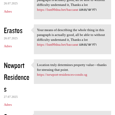
26.07.2025
difficulty understand it, Thanks a lot
https://lsm99dna.bet/baccarat
แทงบาคาร่า
Adres
Erastos
Your means of describing the whole thing in this
Your means of describing the
paragraph is actually good, all be able to without
26.07.2025
difficulty understand it, Thanks a lot
https://lsm99dna.bet/baccarat
แทงบาคาร่า
Adres
Newport
Location truly determines property value—thanks
Location truly determines
for stressing that point.
Residence
https://newport-residences-condo.sg
s
27.07.2025
Adres