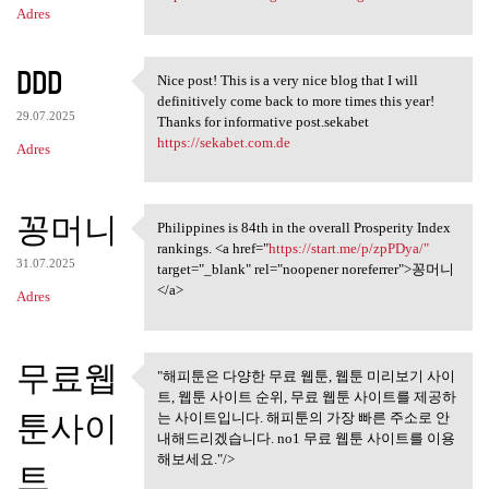
Adres
DDD
Nice post! This is a very nice blog that I will
Nice post! This is a very
definitively come back to more times this year!
29.07.2025
Thanks for informative post.sekabet
https://sekabet.com.de
Adres
꽁머니
Philippines is 84th in the overall Prosperity Index
Philippines is 84th in the
rankings. <a href="
https://start.me/p/zpPDya/"
31.07.2025
target="_blank" rel="noopener noreferrer">꽁머니
</a>
Adres
무료웹
"해피툰은 다양한 무료 웹툰, 웹툰 미리보기 사이
"해피툰은 다양한 무료 웹툰, 웹툰
트, 웹툰 사이트 순위, 무료 웹툰 사이트를 제공하
미리보기 사이트,
툰사이
는 사이트입니다. 해피툰의 가장 빠른 주소로 안
내해드리겠습니다. no1 무료 웹툰 사이트를 이용
해보세요."/>
트