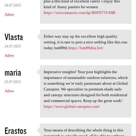
plus a this kind of excellent career. i enjoy this
24.07.2025
kind of. funny panties for women
https://www.amazon.com/dp/B0FD75V4H8
Adres
Vlasta
Either way stay up the excellent high quality
Either way stay up the
writing, it is rare to peer a nice weblog like this one
24.07.2025
today lsm99th
https://lsm99dna.bet/
Adres
maria
Impressive insights! Your post highlights the
Impressive insights! Your
importance of sustainable outdoor solutions, which
25.07.2025
is something we’re truly passionate about at Global
Canopies. We specialize in premium shade sails
Adres
and canopy structures designed for both residential
and commercial spaces. Keep up the great work!
https://www.global-canopies.com/
Erastos
Your means of describing the whole thing in this
Your means of describing the
paragraph is actually good, all be able to without