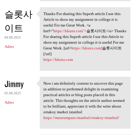
슬롯사
Thanks For sharing this Superb article.I use this
Thanks For sharing this
Article to show my assignment in college.it is
이트
useful For me Great Work. <a
href="
https://kkuns.com">
슬롯사이트</a> Thanks
For sharing this Superb article.I use this Article to
04.08.2025
show my assignment in college.it is useful For me
Adres
Great Work. [url=
https://kkuns.com]
슬롯사이트
[/url]
https://kkuns.com
Jimmy
Now i am definitely content to uncover this page
Now i am definitely content
in addition to performed delight in examining
05.08.2025
practical articles or blog posts placed in this
article. This thoughts on the article author seemed
Adres
to be brilliant, appreciate it with the write about.
ortakoy market istanbul
https://museumpass.istanbul/ortakoy-istanbul/