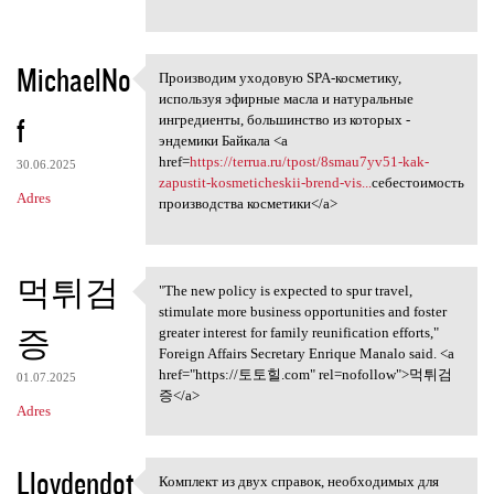
MichaelNo
Производим уходовую SPA-косметику,
Производим уходовую SPA
используя эфирные масла и натуральные
f
ингредиенты, большинство из которых -
эндемики Байкала <a
href=
https://terrua.ru/tpost/8smau7yv51-kak-
30.06.2025
zapustit-kosmeticheskii-brend-vis...
себестоимость
Adres
производства косметики</a>
먹튀검
"The new policy is expected to spur travel,
"The new policy is expected
stimulate more business opportunities and foster
증
greater interest for family reunification efforts,"
Foreign Affairs Secretary Enrique Manalo said. <a
href="https://토토힐.com" rel=nofollow">먹튀검
01.07.2025
증</a>
Adres
Lloydendot
Комплект из двух справок, необходимых для