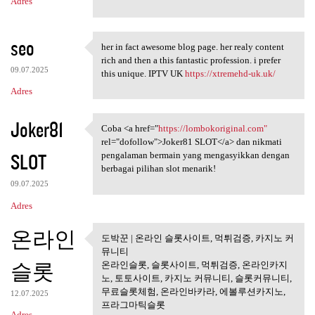
Adres
seo
her in fact awesome blog page. her realy content
her in fact awesome blog page
rich and then a this fantastic profession. i prefer
09.07.2025
this unique. IPTV UK
https://xtremehd-uk.uk/
Adres
Joker81
Coba <a href="
https://lombokoriginal.com"
Coba <a href="https:/
rel="dofollow">Joker81 SLOT</a> dan nikmati
SLOT
pengalaman bermain yang mengasyikkan dengan
berbagai pilihan slot menarik!
09.07.2025
Adres
온라인
도박꾼 | 온라인 슬롯사이트, 먹튀검증, 카지노 커
도박꾼 | 온라인 슬롯사이트, 먹튀
뮤니티
검증, 카지노
슬롯
온라인슬롯, 슬롯사이트, 먹튀검증, 온라인카지
노, 토토사이트, 카지노 커뮤니티, 슬롯커뮤니티,
무료슬롯체험, 온라인바카라, 에볼루션카지노,
12.07.2025
프라그마틱슬롯
Adres