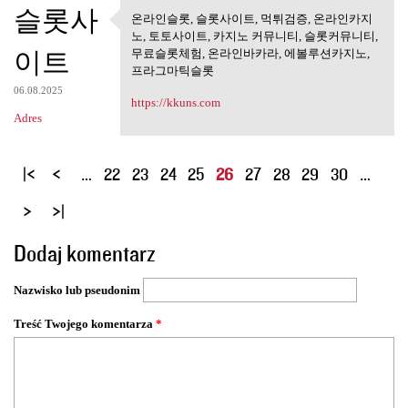
슬롯사
온라인슬롯, 슬롯사이트, 먹튀검증, 온라인카지
온라인슬롯, 슬롯사이트, 먹튀검
노, 토토사이트, 카지노 커뮤니티, 슬롯커뮤니티,
증, 온라인카지노,
이트
무료슬롯체험, 온라인바카라, 에볼루션카지노,
프라그마틱슬롯
06.08.2025
https://kkuns.com
Adres
S
…
22
23
24
25
26
27
28
29
30
…
t
r
o
Dodaj komentarz
n
y
Nazwisko lub pseudonim
Treść Twojego komentarza
*