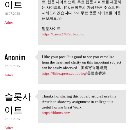
무료웹툰사이트
이트
트, 웹툰 사이트 순위, 무료 웹툰 사이트를 제공하
는 사이트입니다. 해피툰의 가장 빠른 주소로 안
내해드리겠습니다. no1 무료 웹툰 사이트를 이용
16.07.2025
해보세요."/>
Adres
웹툰사이트
https://xn--z27bt9c1e.com
Anonim
I like your post. It is good to see you verbalize
I like your post. It is good
from the heart and clarity on this important subject
17.07.2025
can be easily observed... 美國寄香港運費
https://lhkexpress.com/blog/
美國寄香港
Adres
슬롯사
Thanks For sharing this Superb article.I use this
Thanks For sharing this
Article to show my assignment in college.it is
이트
useful For me Great Work.
https://kkuns.com
17.07.2025
Adres