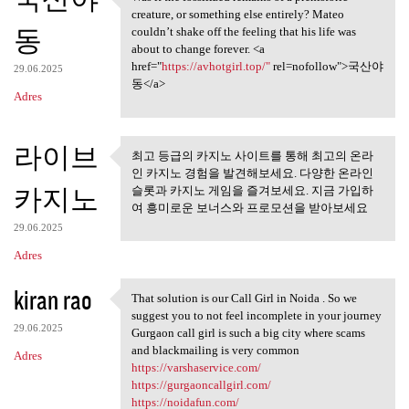
Was it the fossilized remains
o
creature, or something else entirely? Mateo
동
m
couldn’t shake off the feeling that his life was
about to change forever. <a
e
href="
https://avhotgirl.top/"
rel=nofollow">국산야
29.06.2025
n
동</a>
Adres
t
a
라이브
최고 등급의 카지노 사이트를 통해 최고의 온라
r
최고 등급의 카지노 사이트를 통
인 카지노 경험을 발견해보세요. 다양한 온라인
z
해 최고의 온라인
카지노
슬롯과 카지노 게임을 즐겨보세요. 지금 가입하
여 흥미로운 보너스와 프로모션을 받아보세요
e
29.06.2025
Adres
kiran rao
That solution is our Call Girl in Noida . So we
That solution is our Call
suggest you to not feel incomplete in your journey
29.06.2025
Gurgaon call girl is such a big city where scams
and blackmailing is very common
Adres
https://varshaservice.com/
https://gurgaoncallgirl.com/
https://noidafun.com/