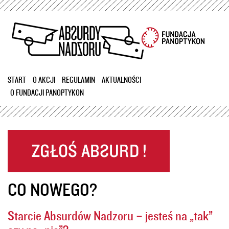
Przejdź
do
treści
START
O AKCJI
REGULAMIN
AKTUALNOŚCI
O FUNDACJI PANOPTYKON
CO NOWEGO?
Starcie Absurdów Nadzoru – jesteś na „tak”