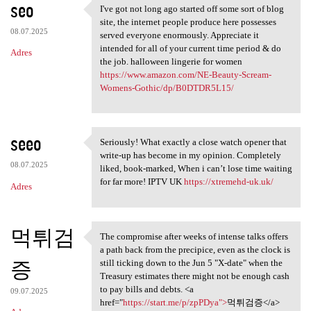
seo
I've got not long ago started off some sort of blog
I've got not long ago started
site, the internet people produce here possesses
08.07.2025
served everyone enormously. Appreciate it
intended for all of your current time period & do
Adres
the job. halloween lingerie for women
https://www.amazon.com/NE-Beauty-Scream-
Womens-Gothic/dp/B0DTDR5L15/
seeo
Seriously! What exactly a close watch opener that
Seriously! What exactly a
write-up has become in my opinion. Completely
08.07.2025
liked, book-marked, When i can’t lose time waiting
for far more! IPTV UK
https://xtremehd-uk.uk/
Adres
먹튀검
The compromise after weeks of intense talks offers
The compromise after weeks of
a path back from the precipice, even as the clock is
증
still ticking down to the Jun 5 "X-date" when the
Treasury estimates there might not be enough cash
to pay bills and debts. <a
09.07.2025
href="
https://start.me/p/zpPDya">
먹튀검증</a>