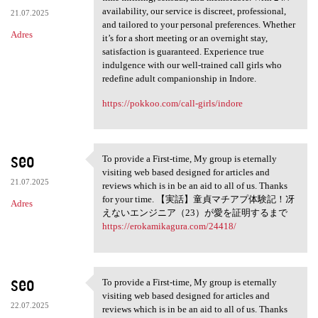
availability, our service is discreet, professional,
21.07.2025
and tailored to your personal preferences. Whether
Adres
it’s for a short meeting or an overnight stay,
satisfaction is guaranteed. Experience true
indulgence with our well-trained call girls who
redefine adult companionship in Indore.
https://pokkoo.com/call-girls/indore
seo
To provide a First-time, My group is eternally
To provide a First-time, My
visiting web based designed for articles and
21.07.2025
reviews which is in be an aid to all of us. Thanks
for your time. 【実話】童貞マチアプ体験記！冴
Adres
えないエンジニア（23）が愛を証明するまで
https://erokamikagura.com/24418/
seo
To provide a First-time, My group is eternally
To provide a First-time, My
visiting web based designed for articles and
22.07.2025
reviews which is in be an aid to all of us. Thanks