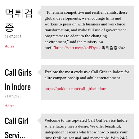
먹튀검
"To remain competitive and resilient amidst these
"To remain competitive and
global developments, we encourage firms and
증
workers to press on with business and workforce
transformation, and make full use of government
programmes to adapt to the changing
21.07.2025
environment," said the ministry. <a
Adres
href="
https://start.me/p/zpPDya">
먹튀검증</a>
Call Girls
Explore the most exclusive Call Girls in Indore for
Explore the most exclusive
elite companionship and adult entertainment.
In Indore
https://pokkoo.com/call-girls/indore
21.07.2025
Adres
Call Girl
Welcome to the top-rated Call Girl Service Indore,
Welcome to the top-rated Call
where luxury meets desire. We offer beautiful,
Servi...
independent escorts who know how to make your
time thrilling, sensual, and memorable. With 24/7