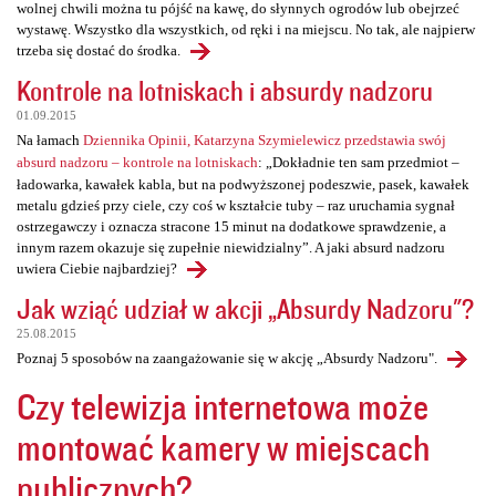
wolnej chwili można tu pójść na kawę, do słynnych ogrodów lub obejrzeć
wystawę. Wszystko dla wszystkich, od ręki i na miejscu. No tak, ale najpierw
trzeba się dostać do środka.
Kontrole na lotniskach i absurdy nadzoru
01.09.2015
Na łamach
Dziennika Opinii, Katarzyna Szymielewicz przedstawia swój
absurd nadzoru – kontrole na lotniskach
: „Dokładnie ten sam przedmiot –
ładowarka, kawałek kabla, but na podwyższonej podeszwie, pasek, kawałek
metalu gdzieś przy ciele, czy coś w kształcie tuby – raz uruchamia sygnał
ostrzegawczy i oznacza stracone 15 minut na dodatkowe sprawdzenie, a
innym razem okazuje się zupełnie niewidzialny”. A jaki absurd nadzoru
uwiera Ciebie najbardziej?
Jak wziąć udział w akcji „Absurdy Nadzoru"?
25.08.2015
Poznaj 5 sposobów na zaangażowanie się w akcję „Absurdy Nadzoru".
Czy telewizja internetowa może
montować kamery w miejscach
publicznych?