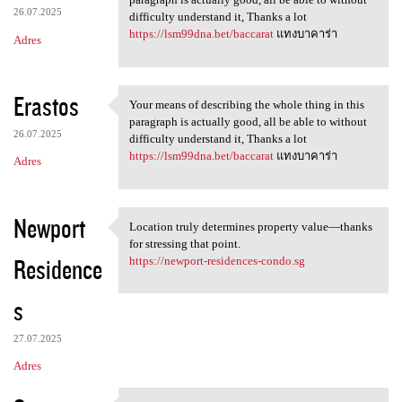
26.07.2025
difficulty understand it, Thanks a lot
https://lsm99dna.bet/baccarat
แทงบาคาร่า
Adres
Erastos
Your means of describing the whole thing in this
Your means of describing the
paragraph is actually good, all be able to without
26.07.2025
difficulty understand it, Thanks a lot
https://lsm99dna.bet/baccarat
แทงบาคาร่า
Adres
Newport
Location truly determines property value—thanks
Location truly determines
for stressing that point.
Residence
https://newport-residences-condo.sg
s
27.07.2025
Adres