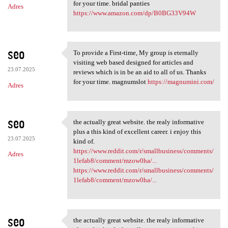
for your time. bridal panties
Adres
https://www.amazon.com/dp/B0BG33V94W
seo
To provide a First-time, My group is eternally
To provide a First-time, My
visiting web based designed for articles and
23.07.2025
reviews which is in be an aid to all of us. Thanks
for your time. magnumslot
https://magnumini.com/
Adres
seo
the actually great website. the realy informative
the actually great website.
plus a this kind of excellent career. i enjoy this
23.07.2025
kind of.
https://www.reddit.com/r/smallbusiness/comments/
Adres
1lefab8/comment/mzow0ha/...
https://www.reddit.com/r/smallbusiness/comments/
1lefab8/comment/mzow0ha/...
seo
the actually great website. the realy informative
the actually great website.