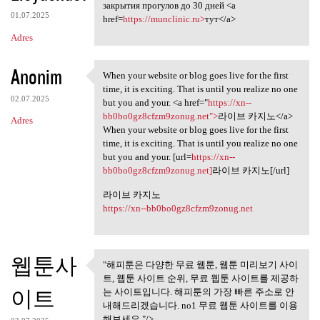
Комплект из двух справок,
закрытия прогулов до 30 дней <a
01.07.2025
href=
https://munclinic.ru>
тут</a>
Adres
Anonim
When your website or blog goes live for the first
When your website or blog
time, it is exciting. That is until you realize no one
02.07.2025
but you and your. <a href="
https://xn--
bb0bo0gz8cfzm9zonug.net">
라이브 카지노</a>
Adres
When your website or blog goes live for the first
time, it is exciting. That is until you realize no one
but you and your. [url=
https://xn--
bb0bo0gz8cfzm9zonug.net]
라이브 카지노[/url]
라이브 카지노
https://xn--bb0bo0gz8cfzm9zonug.net
웹툰사
"해피툰은 다양한 무료 웹툰, 웹툰 미리보기 사이
"해피툰은 다양한 무료 웹툰, 웹툰
트, 웹툰 사이트 순위, 무료 웹툰 사이트를 제공하
미리보기 사이트,
이트
는 사이트입니다. 해피툰의 가장 빠른 주소로 안
내해드리겠습니다. no1 무료 웹툰 사이트를 이용
해보세요."/>