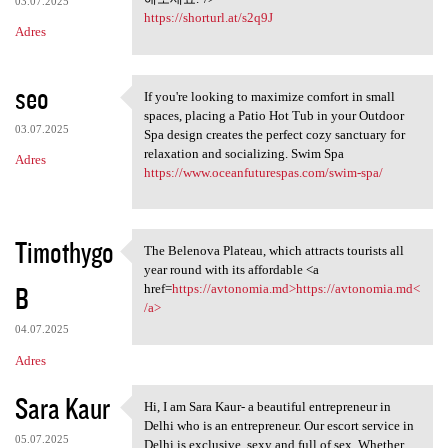
03.07.2025
https://shorturl.at/s2q9J
Adres
seo
If you're looking to maximize comfort in small
If you're looking to maximize
spaces, placing a Patio Hot Tub in your Outdoor
03.07.2025
Spa design creates the perfect cozy sanctuary for
relaxation and socializing. Swim Spa
Adres
https://www.oceanfuturespas.com/swim-spa/
Timothygo
The Belenova Plateau, which attracts tourists all
The Belenova Plateau, which
year round with its affordable <a
B
href=
https://avtonomia.md>https://avtonomia.md<
/a>
04.07.2025
Adres
Sara Kaur
Hi, I am Sara Kaur- a beautiful entrepreneur in
Hi, I am Sara Kaur- a
Delhi who is an entrepreneur. Our escort service in
05.07.2025
Delhi is exclusive, sexy and full of sex. Whether