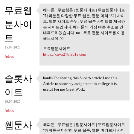
무료웹
해피툰 | 무료웹툰 | 웹툰사이트 | 무료웹툰사이트
해피툰 | 무료웹툰 | 웹툰사이트 |
"해피툰은 다양한 무료 웹툰, 웹툰 미리보기 사이
무료웹툰사이트
툰사이
트, 웹툰 사이트 순위, 무료 웹툰 사이트를 제공하
는 사이트입니다. 해피툰의 가장 빠른 주소로 안
내해드리겠습니다. no1 무료 웹툰 사이트를 이용
트
해보세요."/>
15.07.2025
무료웹툰사이트
https://xn--z27bt9c1e.com
Adres
슬롯사
hanks For sharing this Superb article.I use this
hanks For sharing this Superb
Article to show my assignment in college.it is
이트
useful For me Great Work.
16.07.2025
Adres
웹툰사
해피툰 | 무료웹툰 | 웹툰사이트 | 무료웹툰사이트
해피툰 | 무료웹툰 | 웹툰사이트 |
"해피툰은 다양한 무료 웹툰, 웹툰 미리보기 사이