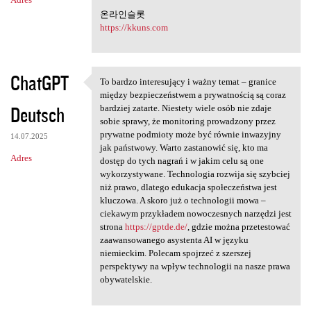
온라인슬롯
https://kkuns.com
ChatGPT
To bardzo interesujący i ważny temat – granice
To bardzo interesujący i
między bezpieczeństwem a prywatnością są coraz
Deutsch
bardziej zatarte. Niestety wiele osób nie zdaje
sobie sprawy, że monitoring prowadzony przez
prywatne podmioty może być równie inwazyjny
14.07.2025
jak państwowy. Warto zastanowić się, kto ma
Adres
dostęp do tych nagrań i w jakim celu są one
wykorzystywane. Technologia rozwija się szybciej
niż prawo, dlatego edukacja społeczeństwa jest
kluczowa. A skoro już o technologii mowa –
ciekawym przykładem nowoczesnych narzędzi jest
strona
https://gptde.de/
, gdzie można przetestować
zaawansowanego asystenta AI w języku
niemieckim. Polecam spojrzeć z szerszej
perspektywy na wpływ technologii na nasze prawa
obywatelskie.