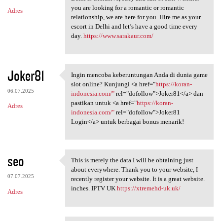
you are looking for a romantic or romantic
Adres
relationship, we are here for you. Hire me as your
escort in Delhi and let’s have a good time every
day.
https://www.sarakaur.com/
Joker81
Ingin mencoba keberuntungan Anda di dunia game
Ingin mencoba keberuntungan
slot online? Kunjungi <a href="
https://koran-
06.07.2025
indonesia.com/"
rel="dofollow">Joker81</a> dan
pastikan untuk <a href="
https://koran-
Adres
indonesia.com/"
rel="dofollow">Joker81
Login</a> untuk berbagai bonus menarik!
seo
This is merely the data I will be obtaining just
This is merely the data I
about everywhere. Thank you to your website, I
07.07.2025
recently register your website. It is a great website.
inches. IPTV UK
https://xtremehd-uk.uk/
Adres