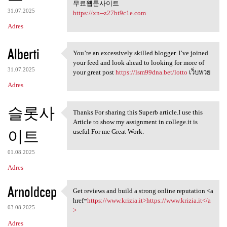
무료웹툰사이트
31.07.2025
https://xn--z27bt9c1e.com
Adres
Alberti
You’re an excessively skilled blogger. I’ve joined
You’re an excessively skilled
your feed and look ahead to looking for more of
31.07.2025
your great post
https://lsm99dna.bet/lotto
เว็บหวย
Adres
슬롯사
Thanks For sharing this Superb article.I use this
Thanks For sharing this
Article to show my assignment in college.it is
이트
useful For me Great Work.
01.08.2025
Adres
Arnoldcep
Get reviews and build a strong online reputation <a
Get reviews and build a
href=
https://www.krizia.it>https://www.krizia.it</a
03.08.2025
>
Adres