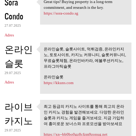
Sora
Great tips! Buying property is a long-term
Great tips! Buying property
commitment, and research is the key.
Condo
https://sora-condo.sg
27.07.2025
Adres
온라인
온라인슬롯, 슬롯사이트, 먹튀검증, 온라인카지
온라인슬롯, 슬롯사이트, 먹튀검
노, 토토사이트, 카지노 커뮤니티, 슬롯커뮤니티,
증, 온라인카지노,
슬롯
무료슬롯체험, 온라인바카라, 에볼루션카지노,
프라그마틱슬롯
29.07.2025
온라인슬롯
Adres
https://kkuns.com
라이브
최고 등급의 카지노 사이트를 통해 최고의 온라
최고 등급의 카지노 사이트를 통
인 카지노 경험을 발견해보세요. 다양한 온라인
해 최고의 온라인
카지노
슬롯과 카지노 게임을 즐겨보세요. 지금 가입하
여 흥미로운 보너스와 프로모션을 받아보세요
29.07.2025
https://xn--bb0bo0gz8cfzm9zonug.net