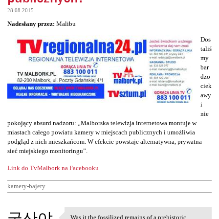
28.08.2015
Nadesłany przez:
Malibu
Dos
taliś
my
bar
dzo
ciek
awy
i
nie
pokojący absurd nadzoru: „Malborska telewizja internetowa montuje w
miastach całego powiatu kamery w miejscach publicznych i umożliwia
podgląd z nich mieszkańcom. W efekcie powstaje alternatywna, prywatna
sieć miejskiego monitoringu”.
Link do TvMalbork na Facebooku
kamery-bajery
K
국산야
Was it the fossilized remains of a prehistoric