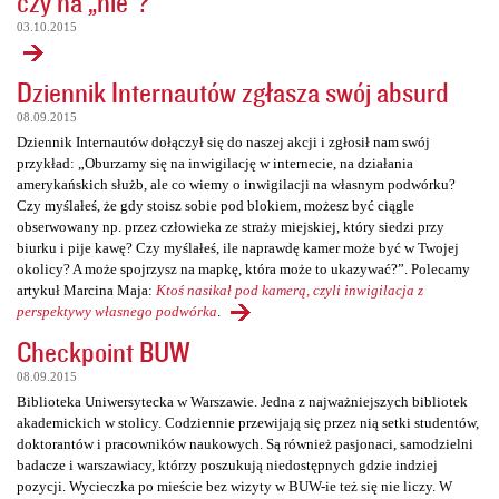
czy na „nie”?
03.10.2015
Dziennik Internautów zgłasza swój absurd
08.09.2015
Dziennik Internautów dołączył się do naszej akcji i zgłosił nam swój
przykład: „Oburzamy się na inwigilację w internecie, na działania
amerykańskich służb, ale co wiemy o inwigilacji na własnym podwórku?
Czy myślałeś, że gdy stoisz sobie pod blokiem, możesz być ciągle
obserwowany np. przez człowieka ze straży miejskiej, który siedzi przy
biurku i pije kawę? Czy myślałeś, ile naprawdę kamer może być w Twojej
okolicy? A może spojrzysz na mapkę, która może to ukazywać?”. Polecamy
artykuł Marcina Maja:
Ktoś nasikał pod kamerą, czyli inwigilacja z
perspektywy własnego podwórka
.
Checkpoint BUW
08.09.2015
Biblioteka Uniwersytecka w Warszawie. Jedna z najważniejszych bibliotek
akademickich w stolicy. Codziennie przewijają się przez nią setki studentów,
doktorantów i pracowników naukowych. Są również pasjonaci, samodzielni
badacze i warszawiacy, którzy poszukują niedostępnych gdzie indziej
pozycji. Wycieczka po mieście bez wizyty w BUW-ie też się nie liczy. W