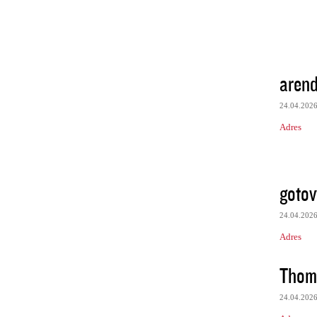
aren
24.04.202
Adres
gotov
24.04.202
Adres
Thom
24.04.202