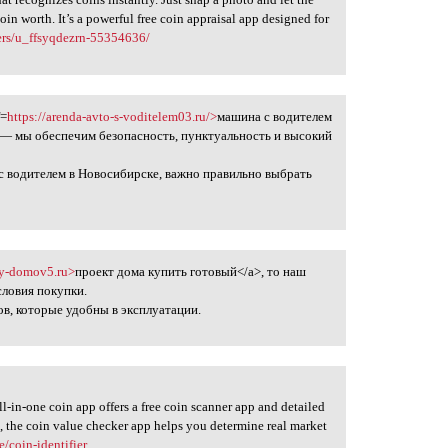
coin worth. It’s a powerful free coin appraisal app designed for
ers/u_ffsyqdezrn-55354636/
f=
https://arenda-avto-s-voditelem03.ru/>
машина с водителем
 — мы обеспечим безопасность, пунктуальность и высокий
 с водителем в Новосибирске, важно правильно выбрать
ty-domov5.ru>
проект дома купить готовый</a>, то наш
словия покупки.
, которые удобны в эксплуатации.
ll-in-one coin app offers a free coin scanner app and detailed
s, the coin value checker app helps you determine real market
/coin-identifier