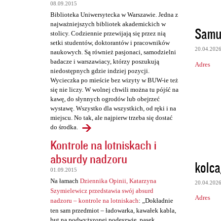
08.09.2015
Biblioteka Uniwersytecka w Warszawie. Jedna z
najważniejszych bibliotek akademickich w
Samu
stolicy. Codziennie przewijają się przez nią
setki studentów, doktorantów i pracowników
20.04.202
naukowych. Są również pasjonaci, samodzielni
badacze i warszawiacy, którzy poszukują
Adres
niedostępnych gdzie indziej pozycji.
Wycieczka po mieście bez wizyty w BUW-ie też
się nie liczy. W wolnej chwili można tu pójść na
kawę, do słynnych ogrodów lub obejrzeć
wystawę. Wszystko dla wszystkich, od ręki i na
miejscu. No tak, ale najpierw trzeba się dostać
do środka.
Kontrole na lotniskach i
absurdy nadzoru
kolca
01.09.2015
Na łamach
Dziennika Opinii, Katarzyna
20.04.202
Szymielewicz przedstawia swój absurd
Adres
nadzoru – kontrole na lotniskach
: „Dokładnie
ten sam przedmiot – ładowarka, kawałek kabla,
but na podwyższonej podeszwie, pasek,