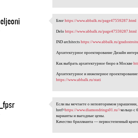
eljeoni
Блог
https://www.abbalk.ru/page47559287.html
Блог https://www.abbalk.ru
6
Delo
https://www.abbalk.ru/page47559287.html
IND architects
https://www.abbalk.ru/gradostroit
Архитектурное проектирование Дизайн интер
Как выбрать архитектурное бюро в Москве
ht
Архитектурное и инженерное проектирование
https://www.abbalk.ru/stati
_fpsr
Если вы мечтаете о неповторимом украшении, 
Если вы мечтаете о
href=
https://www.diamondrings01.ru/>
кольцо с
6
варианты и выгодные цены.
Качество бриллианта — первостепенный крит