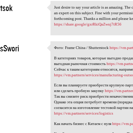
tsok
Just desire to say your article is as amazing. The
Just desire to say your
an expert on this subject. Fine with your permis
6
forthcoming post. Thanks a million and please ke
https://share.google/gxrRkiQaZwuj7tR56
sSwori
Фото: Frame China / Shutterstock
https://vm.par
Фото: Frame China /
6
В категориях товаров, которые выгодно прода
выгодная рыночная стоимость
https://vm.partn
Сейчас к таким категориям относятся, наприме
https://vm.partners/services/manufacturing-outs
Если вы планируете приобрести крупную парт
или сделать пробную закупку
https://vm.partne
Так вы снизите риск приобрести некачествен
Однако эта опция потребует времени (порядка
согласится на изготовление тестовой партии 
https://vm.partners/services/logistics
Как начать бизнес с Китаем с нуля
https://vm.p