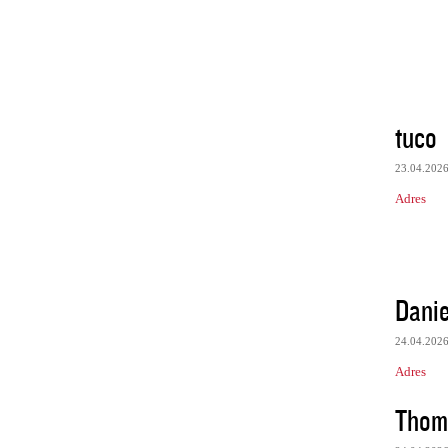
tuco
23.04.202
Adres
Danie
24.04.202
Adres
Thom