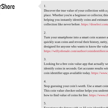
rShore
1.
1.
Discover the true value of your collection with a
6
place. Whether you're a beginner or collector, this
helping you instantly identify coins and estimate
collection like never before.
https://doselect.com
2.
Turn your smartphone into a smart coin scanner a
quickly scan coins and reveal their history, rarity
designed for anyone who wants to know the value
https://willysforsale.com/author/coinidentifierc
3.
Looking for a free coin value app that actually 
identify coins in seconds. Get accurate results wi
coin identifier apps available today.
https://www.
4.
Stop guessing your coin’s worth. Use a smart coin
This coin value checker online helps you underst
how to find value of coins for free.
https://www.c
5.
Experience the future with an AI coin identifier t