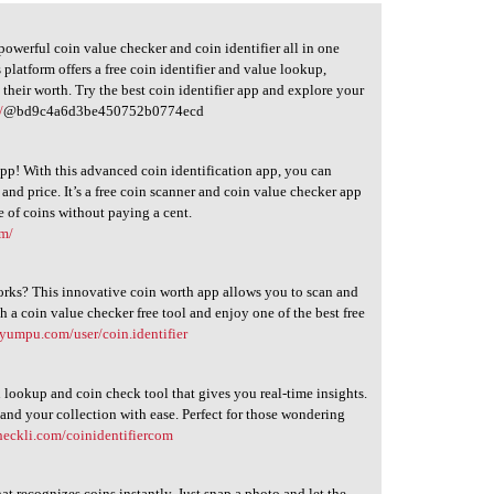
 powerful coin value checker and coin identifier all in one
 platform offers a free coin identifier and value lookup,
 their worth. Try the best coin identifier app and explore your
/
@bd9c4a6d3be450752b0774ecd
pp! With this advanced coin identification app, you can
, and price. It’s a free coin scanner and coin value checker app
 of coins without paying a cent.
om/
works? This innovative coin worth app allows you to scan and
th a coin value checker free tool and enjoy one of the best free
yumpu.com/user/coin.identifier
 lookup and coin check tool that gives you real-time insights.
and your collection with ease. Perfect for those wondering
heckli.com/coinidentifiercom
hat recognizes coins instantly. Just snap a photo and let the