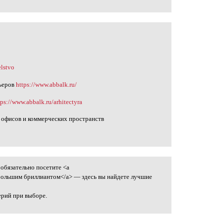
elstvo
ьеров
https://www.abbalk.ru/
tps://www.abbalk.ru/arhitectyra
 офисов и коммерческих пространств
обязательно посетите <a
 большим бриллиантом</a> — здесь вы найдете лучшие
ерий при выборе.