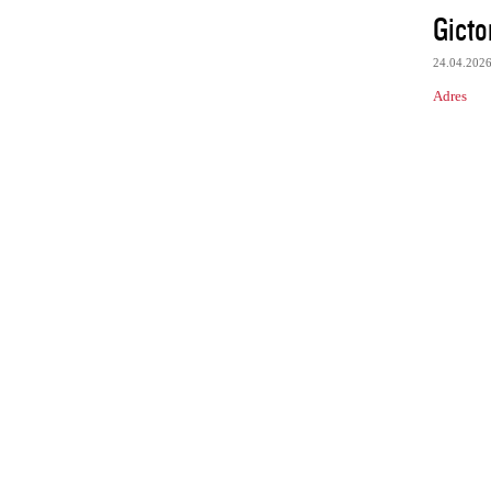
Gicto
24.04.202
Adres