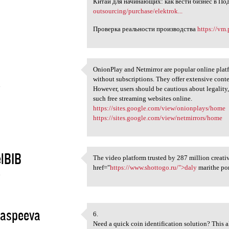
Китай для начинающих: как вести бизнес в П
outsourcing/purchase/elektrok...
Проверка реальности производства
https://vm.
OnionPlay and Netmirror are popular online pla
OnionPlay and Netmirror are
without subscriptions. They offer extensive conte
6
However, users should be cautious about legality,
such free streaming websites online.
https://sites.google.com/view/onionplays/home
https://sites.google.com/view/netmirrors/home
lBIB
The video platform trusted by 287 million creativ
The video platform trusted by
href="
https://www.shottogo.ru/">daly
marithe po
6
aspeeva
6.
6.
Need a quick coin identification solution? This a