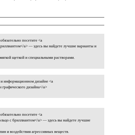
обязательно посетите <a
бриллиантом</a> — здесь вы найдете лучшие варианты и
мягкой щеткой и специальными растворами.
 и информационном дизайне <a
м
и графического дизайна</a>
обязательно посетите <a
ольцо с бриллиантом</a> — здесь вы найдете лучшие
пин и воздействия агрессивных веществ.