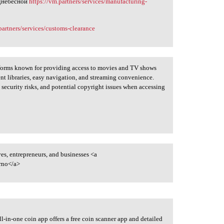
однебесной
https://vm.partners/services/manufacturing-
partners/services/customs-clearance
tforms known for providing access to movies and TV shows
nt libraries, easy navigation, and streaming convenience.
 security risks, and potential copyright issues when accessing
es, entrepreneurs, and businesses <a
rno</a>
ll-in-one coin app offers a free coin scanner app and detailed