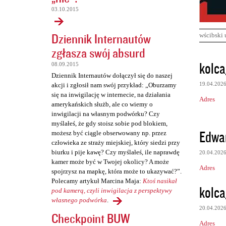
03.10.2015
Dziennik Internautów
wścibski 
zgłasza swój absurd
K
kolca
08.09.2015
o
Dziennik Internautów dołączył się do naszej
19.04.202
akcji i zgłosił nam swój przykład: „Oburzamy
m
się na inwigilację w internecie, na działania
Adres
e
amerykańskich służb, ale co wiemy o
inwigilacji na własnym podwórku? Czy
n
myślałeś, że gdy stoisz sobie pod blokiem,
t
Edwa
możesz być ciągle obserwowany np. przez
człowieka ze straży miejskiej, który siedzi przy
a
biurku i pije kawę? Czy myślałeś, ile naprawdę
20.04.202
r
kamer może być w Twojej okolicy? A może
Adres
z
spojrzysz na mapkę, która może to ukazywać?”.
Polecamy artykuł Marcina Maja:
Ktoś nasikał
e
kolca
pod kamerą, czyli inwigilacja z perspektywy
własnego podwórka
.
20.04.202
Checkpoint BUW
Adres