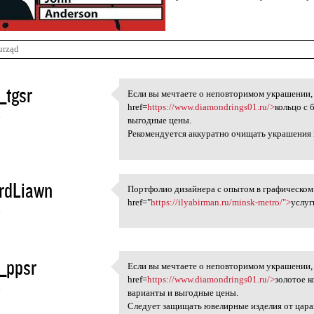
urząd
_tgsr
Если вы мечтаете о неповторимом украшении, 
Если вы мечтаете о
href=
https://www.diamondrings01.ru/>
кольцо с 
6
выгодные цены.
Рекомендуется аккуратно очищать украшения 
rdLiawn
Портфолио дизайнера с опытом в графическом
Портфолио дизайнера с опыто
href="
https://ilyabirman.ru/minsk-metro/">
услуг
6
_ppsr
Если вы мечтаете о неповторимом украшении, 
Если вы мечтаете о
href=
https://www.diamondrings01.ru/>
золотое к
6
варианты и выгодные цены.
Следует защищать ювелирные изделия от цара