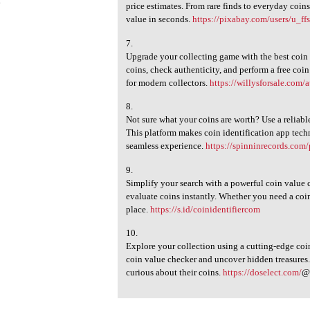
6
price estimates. From rare finds to everyday coin
value in seconds.
https://pixabay.com/users/u_f
7.
Upgrade your collecting game with the best coin i
coins, check authenticity, and perform a free coi
for modern collectors.
https://willysforsale.com/
8.
Not sure what your coins are worth? Use a reliabl
This platform makes coin identification app techn
seamless experience.
https://spinninrecords.com/
9.
Simplify your search with a powerful coin value c
evaluate coins instantly. Whether you need a coin
place.
https://s.id/coinidentifiercom
10.
Explore your collection using a cutting-edge coin
coin value checker and uncover hidden treasures. I
curious about their coins.
https://doselect.com/
@