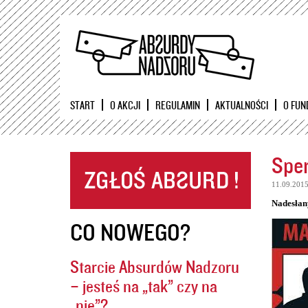
START
O AKCJI
REGULAMIN
AKTUALNOŚCI
O FUN
Sper
11.09.201
Nadesłan
CO NOWEGO?
Starcie Absurdów Nadzoru
– jesteś na „tak” czy na
„nie”?