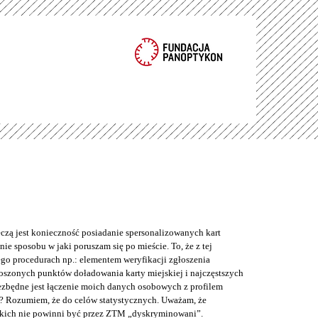
eczą jest konieczność posiadanie spersonalizowanych kart
ie sposobu w jaki poruszam się po mieście. To, że z tej
o procedurach np.: elementem weryfikacji zgłoszenia
łoszonych punktów doładowania karty miejskiej i najczęstszych
iezbędne jest łączenie moich danych osobowych z profilem
? Rozumiem, że do celów statystycznych. Uważam, że
kich nie powinni być przez ZTM „dyskryminowani”.