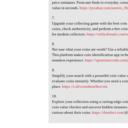
6
price estimates. From rare finds to everyday coin
value in seconds.
https://pixabay.com/users/u_f
7.
Upgrade your collecting game with the best coin i
coins, check authenticity, and perform a free coi
for modern collectors.
https://willysforsale.com/
8.
Not sure what your coins are worth? Use a reliabl
This platform makes coin identification app techn
seamless experience.
https://spinninrecords.com/
9.
Simplify your search with a powerful coin value c
evaluate coins instantly. Whether you need a coin
place.
https://s.id/coinidentifiercom
10.
Explore your collection using a cutting-edge coin
coin value checker and uncover hidden treasures. I
curious about their coins.
https://doselect.com/
@