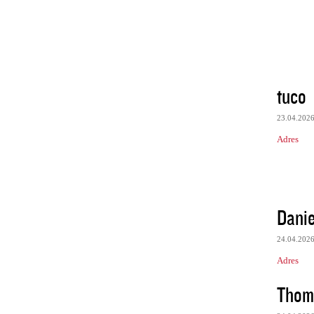
tuco
23.04.202
Adres
Danie
24.04.202
Adres
Thom