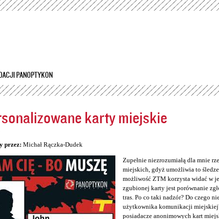
Przejdź
do
treści
DACJI PANOPTYKON
sonalizowane karty miejskie
5
y przez:
Michał Rączka-Dudek
Zupełnie niezrozumiałą dla mnie rz
miejskich, gdyż umożliwia to śledzen
możliwość ZTM korzysta widać w jeg
zgubionej karty jest porównanie zg
tras. Po co taki nadzór? Do czego n
użytkownika komunikacji miejskiej
posiadacze anonimowych kart miejs