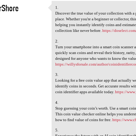
rShore
1.
1.
Discover the true value of your collection with a
6
place. Whether you're a beginner or collector, this
helping you instantly identify coins and estimate
collection like never before.
https://doselect.com
2.
Turn your smartphone into a smart coin scanner a
quickly scan coins and reveal their history, rarity
designed for anyone who wants to know the value
https://willysforsale.com/author/coinidentifierc
3.
Looking for a free coin value app that actually 
identify coins in seconds. Get accurate results wi
coin identifier apps available today.
https://www.
4.
Stop guessing your coin’s worth. Use a smart coin
This coin value checker online helps you underst
how to find value of coins for free.
https://www.c
5.
Experience the future with an AI coin identifier t