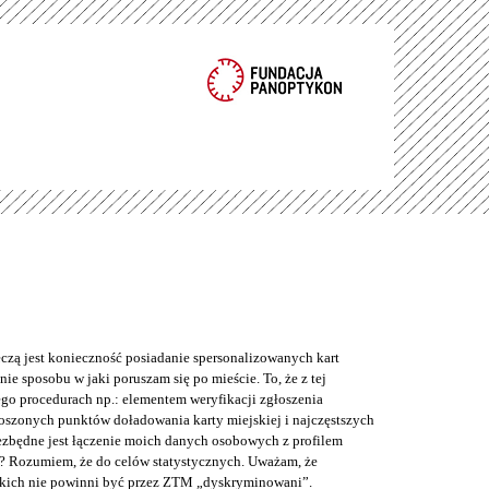
eczą jest konieczność posiadanie spersonalizowanych kart
ie sposobu w jaki poruszam się po mieście. To, że z tej
o procedurach np.: elementem weryfikacji zgłoszenia
łoszonych punktów doładowania karty miejskiej i najczęstszych
iezbędne jest łączenie moich danych osobowych z profilem
? Rozumiem, że do celów statystycznych. Uważam, że
kich nie powinni być przez ZTM „dyskryminowani”.