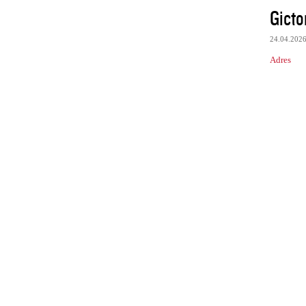
Gicto
24.04.202
Adres