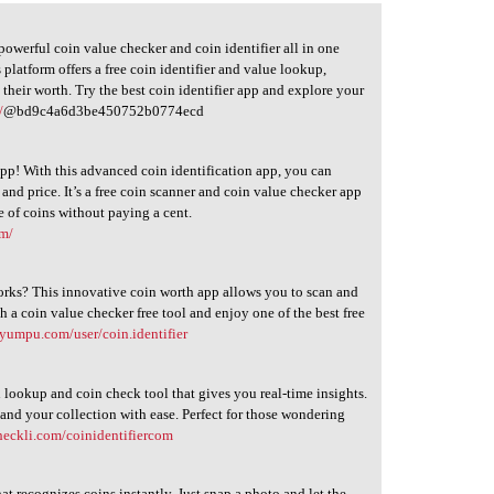
 powerful coin value checker and coin identifier all in one
 platform offers a free coin identifier and value lookup,
 their worth. Try the best coin identifier app and explore your
/
@bd9c4a6d3be450752b0774ecd
pp! With this advanced coin identification app, you can
, and price. It’s a free coin scanner and coin value checker app
 of coins without paying a cent.
om/
works? This innovative coin worth app allows you to scan and
th a coin value checker free tool and enjoy one of the best free
yumpu.com/user/coin.identifier
 lookup and coin check tool that gives you real-time insights.
and your collection with ease. Perfect for those wondering
heckli.com/coinidentifiercom
hat recognizes coins instantly. Just snap a photo and let the