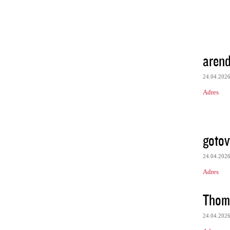
aren
24.04.202
Adres
gotov
24.04.202
Adres
Thom
24.04.202