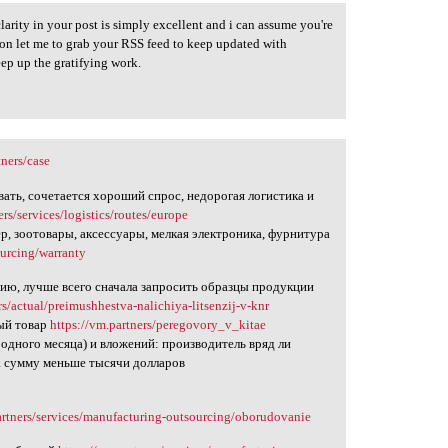
 clarity in your post is simply excellent and i can assume you're
sion let me to grab your RSS feed to keep updated with
ep up the gratifying work.
tners/case
вать, сочетается хороший спрос, недорогая логистика и
ers/services/logistics/routes/europe
р, зоотовары, аксессуары, мелкая электроника, фурнитура
ourcing/warranty
ию, лучше всего сначала запросить образцы продукции
rs/actual/preimushhestva-nalichiya-litsenzij-v-knr
ный товар
https://vm.partners/peregovory_v_kitae
 одного месяца) и вложений: производитель вряд ли
на сумму меньше тысячи долларов
artners/services/manufacturing-outsourcing/oborudovanie