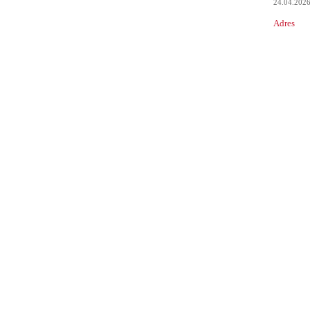
24.04.202
Adres