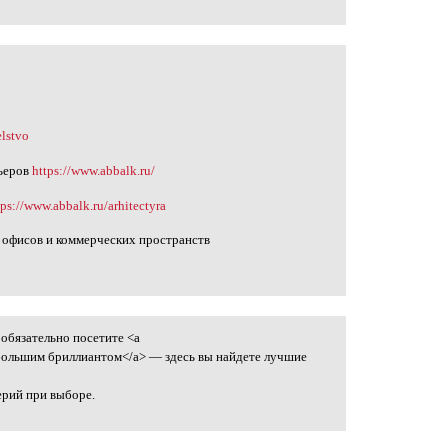
elstvo
ьеров
https://www.abbalk.ru/
tps://www.abbalk.ru/arhitectyra
 офисов и коммерческих пространств
обязательно посетите <a
 большим бриллиантом</a> — здесь вы найдете лучшие
ерий при выборе.