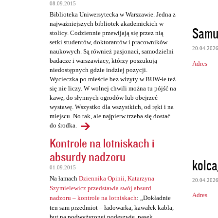
08.09.2015
Biblioteka Uniwersytecka w Warszawie. Jedna z
najważniejszych bibliotek akademickich w
Samu
stolicy. Codziennie przewijają się przez nią
setki studentów, doktorantów i pracowników
20.04.202
naukowych. Są również pasjonaci, samodzielni
badacze i warszawiacy, którzy poszukują
Adres
niedostępnych gdzie indziej pozycji.
Wycieczka po mieście bez wizyty w BUW-ie też
się nie liczy. W wolnej chwili można tu pójść na
kawę, do słynnych ogrodów lub obejrzeć
wystawę. Wszystko dla wszystkich, od ręki i na
miejscu. No tak, ale najpierw trzeba się dostać
do środka.
Kontrole na lotniskach i
absurdy nadzoru
kolca
01.09.2015
Na łamach
Dziennika Opinii, Katarzyna
20.04.202
Szymielewicz przedstawia swój absurd
Adres
nadzoru – kontrole na lotniskach
: „Dokładnie
ten sam przedmiot – ładowarka, kawałek kabla,
but na podwyższonej podeszwie, pasek,