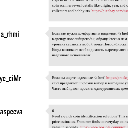
coin scanner reveal details like origin, year, and 
collectors and hobbyists.
https://pixabay.com/us
da_rhmi
Если вам нужна комфортная и надежная <a hre
Если вам нужна комфортная и
в аренду новосибирск</a>, обращайтесь к нам
6
уровень сервиса в любой точке Новосибирска.
Когда возникает необходимость в аренде авто
надежного исполнителя.
ye_ciMr
Если вы ищете надежные <a href=
https://proek
Если вы ищете надежные <a
сайт предлагает широкий выбор и выгодные у
6
Часто выбирают проекты одноуровневых домов
aspeeva
6.
6.
Need a quick coin identification solution? This a
6
price estimates. From rare finds to everyday coin
value in seconds.
https://www.pozible.com/profile