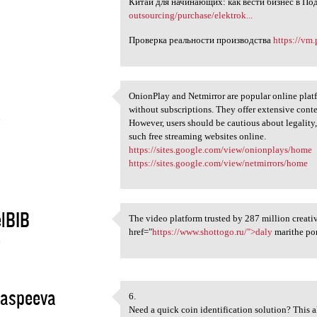
Китай для начинающих: как вести бизнес в П
outsourcing/purchase/elektrok...
Проверка реальности производства
https://vm.
OnionPlay and Netmirror are popular online pla
OnionPlay and Netmirror are
without subscriptions. They offer extensive conte
6
However, users should be cautious about legality,
such free streaming websites online.
https://sites.google.com/view/onionplays/home
https://sites.google.com/view/netmirrors/home
lBIB
The video platform trusted by 287 million creativ
The video platform trusted by
href="
https://www.shottogo.ru/">daly
marithe po
6
aspeeva
6.
6.
Need a quick coin identification solution? This a