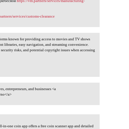
однебесной
https://vm.partners/services/manufacturing-
partners/services/customs-clearance
tforms known for providing access to movies and TV shows
nt libraries, easy navigation, and streaming convenience.
 security risks, and potential copyright issues when accessing
es, entrepreneurs, and businesses <a
rno</a>
ll-in-one coin app offers a free coin scanner app and detailed