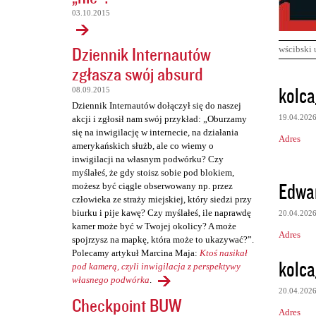
03.10.2015
Dziennik Internautów
wścibski 
zgłasza swój absurd
K
kolca
08.09.2015
o
Dziennik Internautów dołączył się do naszej
19.04.202
akcji i zgłosił nam swój przykład: „Oburzamy
m
się na inwigilację w internecie, na działania
Adres
e
amerykańskich służb, ale co wiemy o
inwigilacji na własnym podwórku? Czy
n
myślałeś, że gdy stoisz sobie pod blokiem,
t
Edwa
możesz być ciągle obserwowany np. przez
człowieka ze straży miejskiej, który siedzi przy
a
biurku i pije kawę? Czy myślałeś, ile naprawdę
20.04.202
r
kamer może być w Twojej okolicy? A może
Adres
z
spojrzysz na mapkę, która może to ukazywać?”.
Polecamy artykuł Marcina Maja:
Ktoś nasikał
e
kolca
pod kamerą, czyli inwigilacja z perspektywy
własnego podwórka
.
20.04.202
Checkpoint BUW
Adres