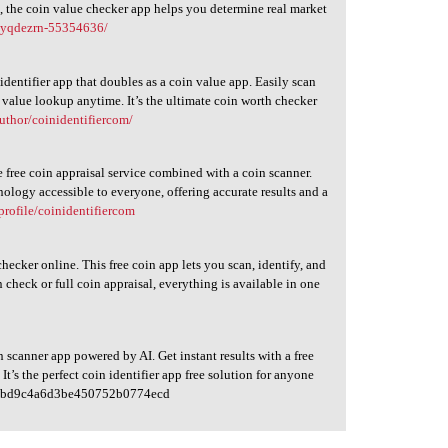
s, the coin value checker app helps you determine real market
fsyqdezrn-55354636/
dentifier app that doubles as a coin value app. Easily scan
n value lookup anytime. It’s the ultimate coin worth checker
author/coinidentifiercom/
e free coin appraisal service combined with a coin scanner.
ology accessible to everyone, offering accurate results and a
profile/coinidentifiercom
hecker online. This free coin app lets you scan, identify, and
 check or full coin appraisal, everything is available in one
 scanner app powered by AI. Get instant results with a free
t’s the perfect coin identifier app free solution for anyone
bd9c4a6d3be450752b0774ecd