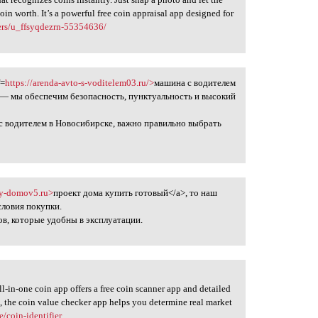
coin worth. It’s a powerful free coin appraisal app designed for
ers/u_ffsyqdezrn-55354636/
f=
https://arenda-avto-s-voditelem03.ru/>
машина с водителем
 — мы обеспечим безопасность, пунктуальность и высокий
 с водителем в Новосибирске, важно правильно выбрать
ty-domov5.ru>
проект дома купить готовый</a>, то наш
словия покупки.
, которые удобны в эксплуатации.
ll-in-one coin app offers a free coin scanner app and detailed
s, the coin value checker app helps you determine real market
/coin-identifier