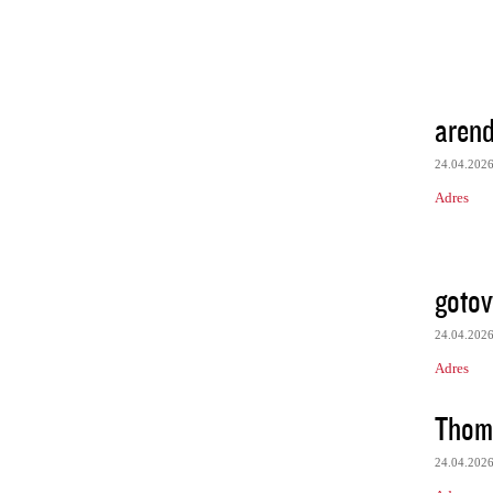
aren
24.04.202
Adres
gotov
24.04.202
Adres
Thom
24.04.202