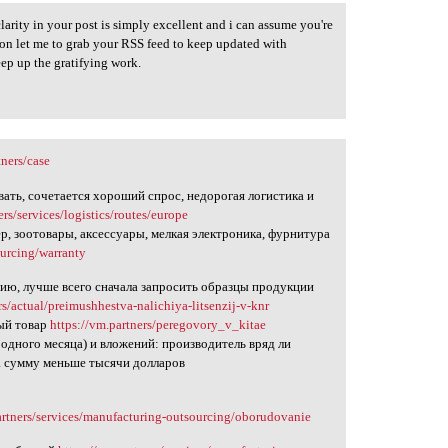
 clarity in your post is simply excellent and i can assume you're
sion let me to grab your RSS feed to keep updated with
ep up the gratifying work.
tners/case
вать, сочетается хороший спрос, недорогая логистика и
ers/services/logistics/routes/europe
р, зоотовары, аксессуары, мелкая электроника, фурнитура
ourcing/warranty
ию, лучше всего сначала запросить образцы продукции
rs/actual/preimushhestva-nalichiya-litsenzij-v-knr
ный товар
https://vm.partners/peregovory_v_kitae
 одного месяца) и вложений: производитель вряд ли
на сумму меньше тысячи долларов
artners/services/manufacturing-outsourcing/oborudovanie