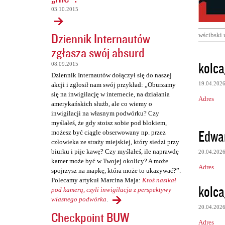
03.10.2015
Dziennik Internautów
wścibski 
zgłasza swój absurd
K
kolca
08.09.2015
o
Dziennik Internautów dołączył się do naszej
19.04.202
akcji i zgłosił nam swój przykład: „Oburzamy
m
się na inwigilację w internecie, na działania
Adres
e
amerykańskich służb, ale co wiemy o
inwigilacji na własnym podwórku? Czy
n
myślałeś, że gdy stoisz sobie pod blokiem,
t
Edwa
możesz być ciągle obserwowany np. przez
człowieka ze straży miejskiej, który siedzi przy
a
biurku i pije kawę? Czy myślałeś, ile naprawdę
20.04.202
r
kamer może być w Twojej okolicy? A może
Adres
z
spojrzysz na mapkę, która może to ukazywać?”.
Polecamy artykuł Marcina Maja:
Ktoś nasikał
e
kolca
pod kamerą, czyli inwigilacja z perspektywy
własnego podwórka
.
20.04.202
Checkpoint BUW
Adres