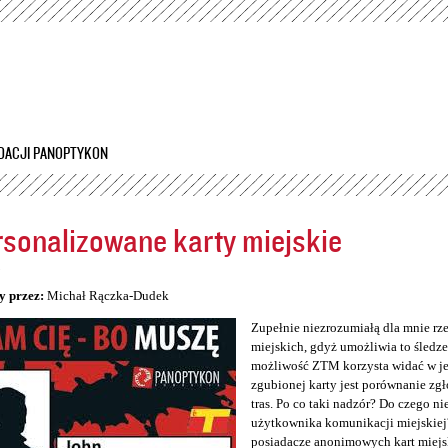
Przejdź
do
treści
DACJI PANOPTYKON
sonalizowane karty miejskie
5
y przez:
Michał Rączka-Dudek
Zupełnie niezrozumiałą dla mnie rz
miejskich, gdyż umożliwia to śledzen
możliwość ZTM korzysta widać w jeg
zgubionej karty jest porównanie zg
tras. Po co taki nadzór? Do czego n
użytkownika komunikacji miejskiej
posiadacze anonimowych kart miejs