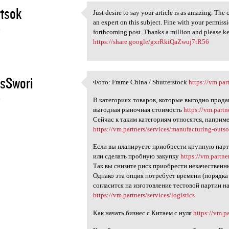
tsok
Just desire to say your article is as amazing. The
Just desire to say your
an expert on this subject. Fine with your permis
6
forthcoming post. Thanks a million and please ke
https://share.google/gxrRkiQaZwuj7tR56
sSwori
Фото: Frame China / Shutterstock
https://vm.par
Фото: Frame China /
6
В категориях товаров, которые выгодно прода
выгодная рыночная стоимость
https://vm.partn
Сейчас к таким категориям относятся, наприме
https://vm.partners/services/manufacturing-outs
Если вы планируете приобрести крупную парт
или сделать пробную закупку
https://vm.partne
Так вы снизите риск приобрести некачествен
Однако эта опция потребует времени (порядка
согласится на изготовление тестовой партии 
https://vm.partners/services/logistics
Как начать бизнес с Китаем с нуля
https://vm.p