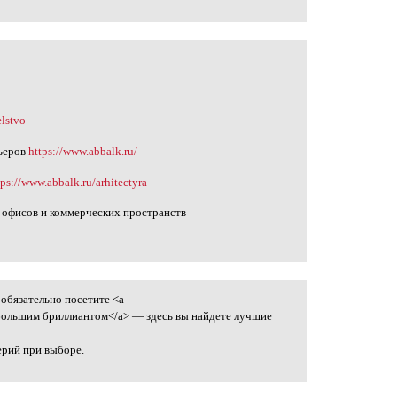
elstvo
ьеров
https://www.abbalk.ru/
tps://www.abbalk.ru/arhitectyra
 офисов и коммерческих пространств
обязательно посетите <a
 большим бриллиантом</a> — здесь вы найдете лучшие
ерий при выборе.