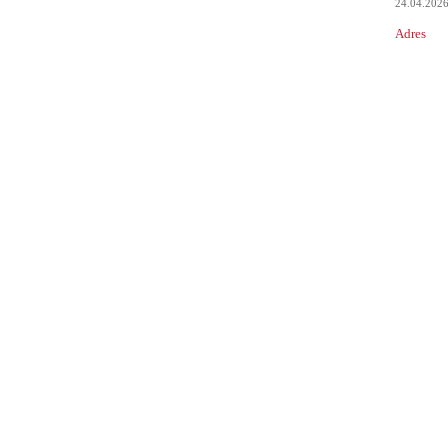
24.04.202
Adres