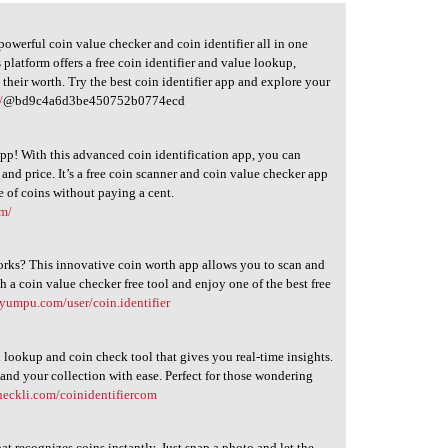
 powerful coin value checker and coin identifier all in one
 platform offers a free coin identifier and value lookup,
 their worth. Try the best coin identifier app and explore your
/
@bd9c4a6d3be450752b0774ecd
pp! With this advanced coin identification app, you can
, and price. It’s a free coin scanner and coin value checker app
 of coins without paying a cent.
om/
works? This innovative coin worth app allows you to scan and
th a coin value checker free tool and enjoy one of the best free
yumpu.com/user/coin.identifier
 lookup and coin check tool that gives you real-time insights.
and your collection with ease. Perfect for those wondering
heckli.com/coinidentifiercom
hat recognizes coins instantly. Just snap a photo and let the