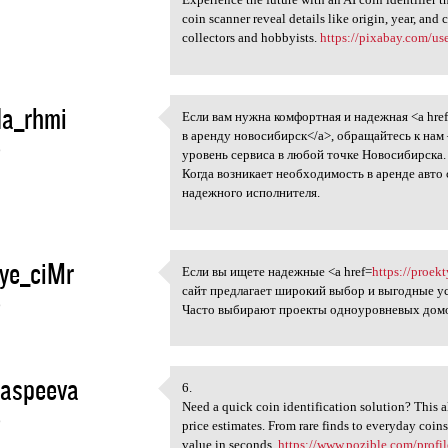
coin scanner reveal details like origin, year, and 
collectors and hobbyists.
https://pixabay.com/us
da_rhmi
Если вам нужна комфортная и надежная <a hre
Если вам нужна комфортная и
в аренду новосибирск</a>, обращайтесь к нам
6
уровень сервиса в любой точке Новосибирска.
Когда возникает необходимость в аренде авто
надежного исполнителя.
ye_ciMr
Если вы ищете надежные <a href=
https://proek
Если вы ищете надежные <a
сайт предлагает широкий выбор и выгодные у
6
Часто выбирают проекты одноуровневых домов
aspeeva
6.
6.
Need a quick coin identification solution? This a
6
price estimates. From rare finds to everyday coin
value in seconds.
https://www.pozible.com/profile