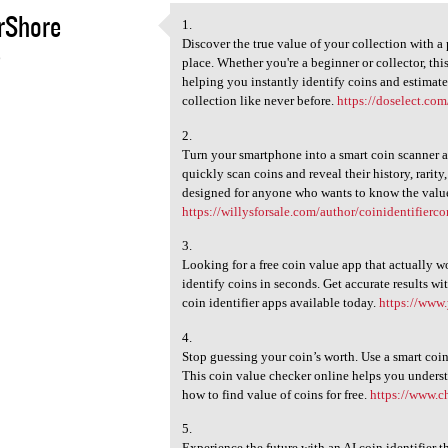
rShore
1.
1.
Discover the true value of your collection with a
6
place. Whether you're a beginner or collector, this
helping you instantly identify coins and estimate
collection like never before.
https://doselect.com
2.
Turn your smartphone into a smart coin scanner a
quickly scan coins and reveal their history, rarity
designed for anyone who wants to know the value
https://willysforsale.com/author/coinidentifierc
3.
Looking for a free coin value app that actually 
identify coins in seconds. Get accurate results wi
coin identifier apps available today.
https://www.
4.
Stop guessing your coin’s worth. Use a smart coin
This coin value checker online helps you underst
how to find value of coins for free.
https://www.c
5.
Experience the future with an AI coin identifier t