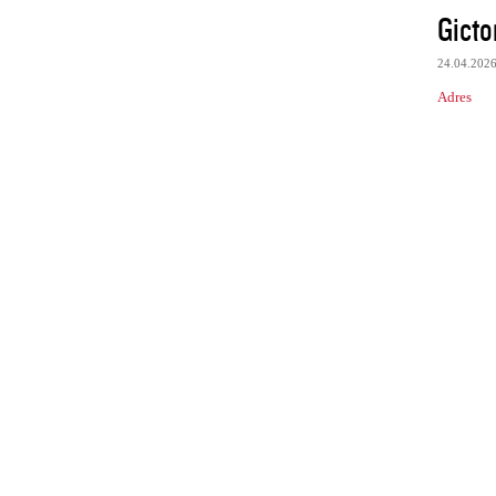
Gicto
24.04.202
Adres