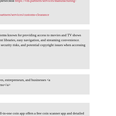
однебесной
https://vm.partners/services/manufacturing-
partners/services/customs-clearance
tforms known for providing access to movies and TV shows
nt libraries, easy navigation, and streaming convenience.
 security risks, and potential copyright issues when accessing
es, entrepreneurs, and businesses <a
rno</a>
ll-in-one coin app offers a free coin scanner app and detailed