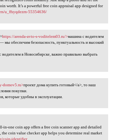
coin worth. It’s a powerful free coin appraisal app designed for
ers/u_ffsyqdezrn-55354636/
f=
https://arenda-avto-s-voditelem03.ru/>
машина с водителем
 — мы обеспечим безопасность, пунктуальность и высокий
 с водителем в Новосибирске, важно правильно выбрать
ty-domov5.ru>
проект дома купить готовый</a>, то наш
словия покупки.
, которые удобны в эксплуатации.
ll-in-one coin app offers a free coin scanner app and detailed
s, the coin value checker app helps you determine real market
/coin-identifier