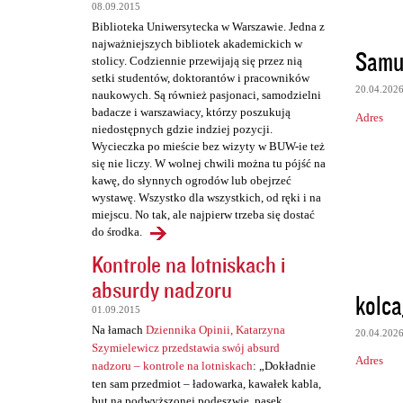
08.09.2015
Biblioteka Uniwersytecka w Warszawie. Jedna z
najważniejszych bibliotek akademickich w
Samu
stolicy. Codziennie przewijają się przez nią
setki studentów, doktorantów i pracowników
20.04.202
naukowych. Są również pasjonaci, samodzielni
badacze i warszawiacy, którzy poszukują
Adres
niedostępnych gdzie indziej pozycji.
Wycieczka po mieście bez wizyty w BUW-ie też
się nie liczy. W wolnej chwili można tu pójść na
kawę, do słynnych ogrodów lub obejrzeć
wystawę. Wszystko dla wszystkich, od ręki i na
miejscu. No tak, ale najpierw trzeba się dostać
do środka.
Kontrole na lotniskach i
absurdy nadzoru
kolca
01.09.2015
Na łamach
Dziennika Opinii, Katarzyna
20.04.202
Szymielewicz przedstawia swój absurd
Adres
nadzoru – kontrole na lotniskach
: „Dokładnie
ten sam przedmiot – ładowarka, kawałek kabla,
but na podwyższonej podeszwie, pasek,