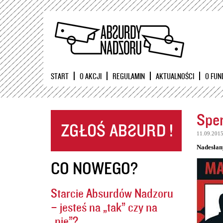
START
O AKCJI
REGULAMIN
AKTUALNOŚCI
O FUN
Sper
11.09.201
Nadesłan
CO NOWEGO?
Starcie Absurdów Nadzoru
– jesteś na „tak” czy na
„nie”?