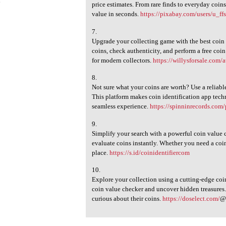
6
price estimates. From rare finds to everyday coin
value in seconds.
https://pixabay.com/users/u_f
7.
Upgrade your collecting game with the best coin i
coins, check authenticity, and perform a free coi
for modern collectors.
https://willysforsale.com/
8.
Not sure what your coins are worth? Use a reliabl
This platform makes coin identification app techn
seamless experience.
https://spinninrecords.com/
9.
Simplify your search with a powerful coin value c
evaluate coins instantly. Whether you need a coin
place.
https://s.id/coinidentifiercom
10.
Explore your collection using a cutting-edge coin
coin value checker and uncover hidden treasures. I
curious about their coins.
https://doselect.com/
@