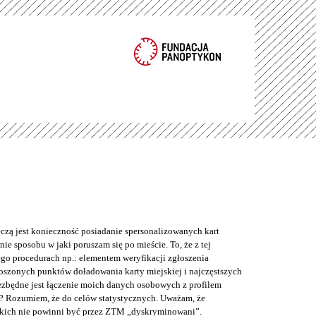
eczą jest konieczność posiadanie spersonalizowanych kart
ie sposobu w jaki poruszam się po mieście. To, że z tej
o procedurach np.: elementem weryfikacji zgłoszenia
łoszonych punktów doładowania karty miejskiej i najczęstszych
iezbędne jest łączenie moich danych osobowych z profilem
? Rozumiem, że do celów statystycznych. Uważam, że
kich nie powinni być przez ZTM „dyskryminowani”.