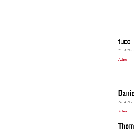
tuco
23.04.202
Adres
Danie
24.04.202
Adres
Thom