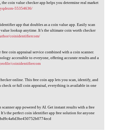
s, the coin value checker app helps you determine real market
fsyqdezrn-55354636/
dentifier app that doubles as a coin value app. Easily scan
n value lookup anytime. It’s the ultimate coin worth checker
author/coinidentifiercom/
e free coin appraisal service combined with a coin scanner.
ology accessible to everyone, offering accurate results and a
profile/coinidentifiercom
hecker online. This free coin app lets you scan, identify, and
 check or full coin appraisal, everything is available in one
 scanner app powered by AI. Get instant results with a free
t’s the perfect coin identifier app free solution for anyone
bd9c4a6d3be450752b0774ecd