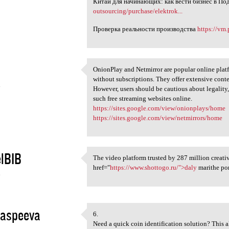
Китай для начинающих: как вести бизнес в П
outsourcing/purchase/elektrok...
Проверка реальности производства
https://vm.
OnionPlay and Netmirror are popular online pla
OnionPlay and Netmirror are
without subscriptions. They offer extensive conte
6
However, users should be cautious about legality,
such free streaming websites online.
https://sites.google.com/view/onionplays/home
https://sites.google.com/view/netmirrors/home
lBIB
The video platform trusted by 287 million creativ
The video platform trusted by
href="
https://www.shottogo.ru/">daly
marithe po
6
aspeeva
6.
6.
Need a quick coin identification solution? This a