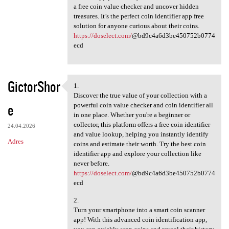
a free coin value checker and uncover hidden
treasures. It’s the perfect coin identifier app free
solution for anyone curious about their coins.
https://doselect.com/
@bd9c4a6d3be450752b0774
ecd
GictorShor
1.
1.
Discover the true value of your collection with a
e
powerful coin value checker and coin identifier all
in one place. Whether you're a beginner or
collector, this platform offers a free coin identifier
24.04.2026
and value lookup, helping you instantly identify
Adres
coins and estimate their worth. Try the best coin
identifier app and explore your collection like
never before.
https://doselect.com/
@bd9c4a6d3be450752b0774
ecd
2.
Turn your smartphone into a smart coin scanner
app! With this advanced coin identification app,