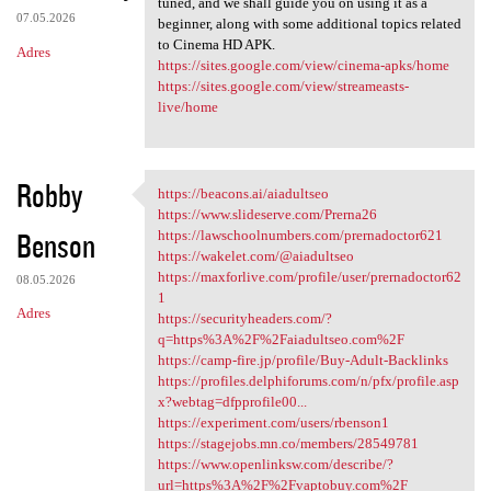
tuned, and we shall guide you on using it as a
07.05.2026
beginner, along with some additional topics related
to Cinema HD APK.
Adres
https://sites.google.com/view/cinema-apks/home
https://sites.google.com/view/streameasts-
live/home
Robby
https://beacons.ai/aiadultseo
https://beacons.ai/aiadultseo
https://www.slideserve.com/Prerna26
Benson
https://lawschoolnumbers.com/prernadoctor621
https://wakelet.com/@aiadultseo
https://maxforlive.com/profile/user/prernadoctor62
08.05.2026
1
Adres
https://securityheaders.com/?
q=https%3A%2F%2Faiadultseo.com%2F
https://camp-fire.jp/profile/Buy-Adult-Backlinks
https://profiles.delphiforums.com/n/pfx/profile.asp
x?webtag=dfpprofile00...
https://experiment.com/users/rbenson1
https://stagejobs.mn.co/members/28549781
https://www.openlinksw.com/describe/?
url=https%3A%2F%2Fvaptobuy.com%2F