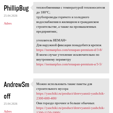
PhillipBug
теплообменники с температурой теплоносителя
теплообменники с температурой
до 180°С;
25.04.2026
трубопроводы горячего и холодного
водоснабжения в жилищном и гражданском
Adres
строительстве, а также на промышленных
предприятиях;
утеплитель НЕМАН+
Для наружной фиксации понадобится крепеж
https://nemanplus.com/teraspan-premium-d/3-8/
В моем случае утепление исключительно по
внутреннему периметру
https://nemanplus.com/teraspan-premium-a/3-5/
AndrewSm
Можно использовать также пакеты для
Можно использовать также
строительного мусора
off
https://yaschiki.ru/product/derevyannii-yashchik-
2300-600-400/
Они гораздо прочнее и больше обычных
25.04.2026
https://yaschiki.ru/product/derevyannii-yashchik-
Adres
1200-1150-1900/