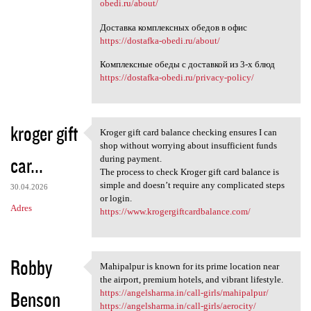
obedi.ru/about/
Доставка комплексных обедов в офис
https://dostafka-obedi.ru/about/
Комплексные обеды с доставкой из 3-х блюд
https://dostafka-obedi.ru/privacy-policy/
kroger gift
Kroger gift card balance checking ensures I can
Kroger gift card balance
shop without worrying about insufficient funds
car...
during payment.
The process to check Kroger gift card balance is
simple and doesn’t require any complicated steps
30.04.2026
or login.
Adres
https://www.krogergiftcardbalance.com/
Robby
Mahipalpur is known for its prime location near
Mahipalpur is known for its
the airport, premium hotels, and vibrant lifestyle.
Benson
https://angelsharma.in/call-girls/mahipalpur/
https://angelsharma.in/call-girls/aerocity/