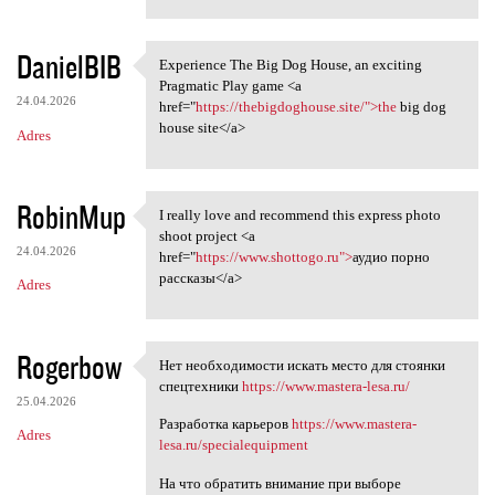
DanielBIB
Experience The Big Dog House, an exciting
Experience The Big Dog House,
Pragmatic Play game <a
24.04.2026
href="
https://thebigdoghouse.site/">the
big dog
house site</a>
Adres
RobinMup
I really love and recommend this express photo
I really love and recommend
shoot project <a
24.04.2026
href="
https://www.shottogo.ru">
аудио порно
рассказы</a>
Adres
Rogerbow
Нет необходимости искать место для стоянки
Нет необходимости искать
спецтехники
https://www.mastera-lesa.ru/
25.04.2026
Разработка карьеров
https://www.mastera-
Adres
lesa.ru/specialequipment
На что обратить внимание при выборе