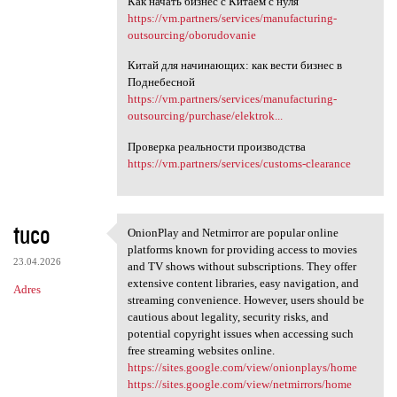
Как начать бизнес с Китаем с нуля
https://vm.partners/services/manufacturing-
outsourcing/oborudovanie
Китай для начинающих: как вести бизнес в
Поднебесной
https://vm.partners/services/manufacturing-
outsourcing/purchase/elektrok...
Проверка реальности производства
https://vm.partners/services/customs-clearance
tuco
OnionPlay and Netmirror are popular online
OnionPlay and Netmirror are
platforms known for providing access to movies
23.04.2026
and TV shows without subscriptions. They offer
extensive content libraries, easy navigation, and
Adres
streaming convenience. However, users should be
cautious about legality, security risks, and
potential copyright issues when accessing such
free streaming websites online.
https://sites.google.com/view/onionplays/home
https://sites.google.com/view/netmirrors/home