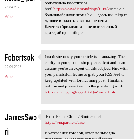
Если вы мечтаете о
обязательно посетите <a
20.04.2026
href=
https://www.diamondrings01.ru/>
кольцо с
большим бриллиантом</a> — здесь вы найдете
Adres
лучшие варианты и выгодные цены.
Качество бриллианта — первостепенный
критерий при выборе.
Fobertsok
Just desire to say your article is as amazing. The
Just desire to say your
clarity in your post is simply excellent and i can
20.04.2026
assume you're an expert on this subject. Fine with
your permission let me to grab your RSS feed to
Adres
keep updated with forthcoming post. Thanks a
million and please keep up the gratifying work.
https://share.google/gxrRkiQaZwuj7tR56
JamesSwo
Фото: Frame China / Shutterstock
Фото: Frame China /
https://vm.partners/case
ri
В категориях товаров, которые выгодно
продавать, сочетается хороший спрос,