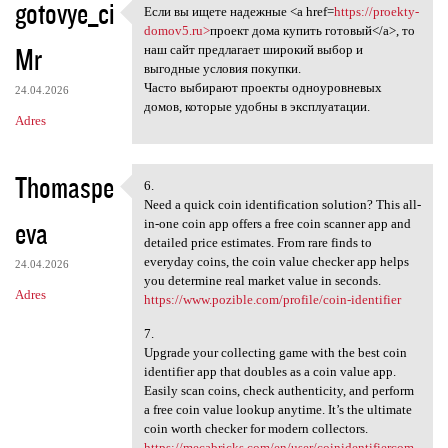
gotovye_ci
Если вы ищете надежные <a href=
https://proekty-
Если вы ищете надежные <a
domov5.ru>
проект дома купить готовый</a>, то
Mr
наш сайт предлагает широкий выбор и
выгодные условия покупки.
Часто выбирают проекты одноуровневых
24.04.2026
домов, которые удобны в эксплуатации.
Adres
Thomaspe
6.
6.
Need a quick coin identification solution? This all-
eva
in-one coin app offers a free coin scanner app and
detailed price estimates. From rare finds to
everyday coins, the coin value checker app helps
24.04.2026
you determine real market value in seconds.
Adres
https://www.pozible.com/profile/coin-identifier
7.
Upgrade your collecting game with the best coin
identifier app that doubles as a coin value app.
Easily scan coins, check authenticity, and perform
a free coin value lookup anytime. It’s the ultimate
coin worth checker for modern collectors.
https://mecabricks.com/en/user/coinidentifiercom