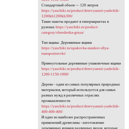
Стандартный объем — 120 литров
https://yaschiki.ru/product/derevyannii-yashchik-
1200kh1200kh300/
Такие пакеты продают в гипермаркетах в
рулонах
https://yaschiki.ru/product-
category/obreshetka-gruza/
Тип ящика: Деревянные ящики
https://yaschiki.ru/upakovka-stankov-dlya-
transportirovki/
Прямоугольные деревянные упаковочные ящики
https://yaschiki.ru/product/derevyannii-yashchik-
1200-1150-1900/
Дерево - один из самых популярных природных
материалов, который используется для самых
разных нужд в различных отраслях
промышленности
https://yaschiki.ru/product/derevyannii-yashchik-
400-400-400/
И одно из наиболее распространенных
применений древесины - изготовление
деревянных ящиков различных видов, которые