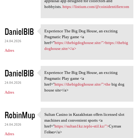
appraisal app designed for collectors and
hobbyists.
https://listium.com/@coinidentifiercom
DanielBIB
Experience The Big Dog House, an exciting
Experience The Big Dog House,
Pragmatic Play game <a
24.04.2026
href="
https://thebigdoghouse.site/">https://thebig
doghouse.site/</a>
Adres
DanielBIB
Experience The Big Dog House, an exciting
Experience The Big Dog House,
Pragmatic Play game <a
24.04.2026
href="
https://thebigdoghouse.site/">the
big dog
house site</a>
Adres
RobinMup
Sultan Casino in Kazakhstan offers licensed slot
Sultan Casino in Kazakhstan
machines and convenient sports <a
24.04.2026
href="
https://sultan1kz.teplo-stil.kz/">
Султан
Геймз</a>
Adres