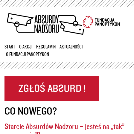
Przejdź
do
treści
START
O AKCJI
REGULAMIN
AKTUALNOŚCI
O FUNDACJI PANOPTYKON
CO NOWEGO?
Starcie Absurdów Nadzoru – jesteś na „tak”