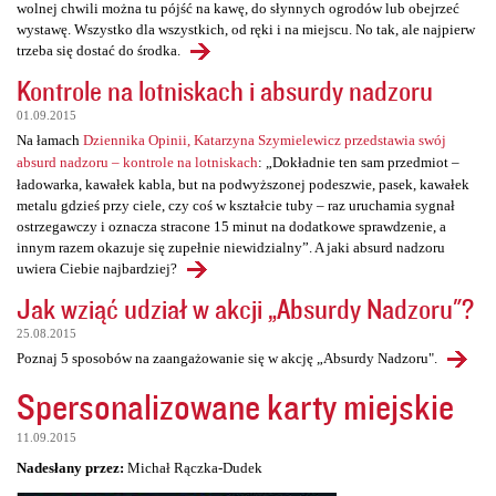
wolnej chwili można tu pójść na kawę, do słynnych ogrodów lub obejrzeć
wystawę. Wszystko dla wszystkich, od ręki i na miejscu. No tak, ale najpierw
trzeba się dostać do środka.
Kontrole na lotniskach i absurdy nadzoru
01.09.2015
Na łamach
Dziennika Opinii, Katarzyna Szymielewicz przedstawia swój
absurd nadzoru – kontrole na lotniskach
: „Dokładnie ten sam przedmiot –
ładowarka, kawałek kabla, but na podwyższonej podeszwie, pasek, kawałek
metalu gdzieś przy ciele, czy coś w kształcie tuby – raz uruchamia sygnał
ostrzegawczy i oznacza stracone 15 minut na dodatkowe sprawdzenie, a
innym razem okazuje się zupełnie niewidzialny”. A jaki absurd nadzoru
uwiera Ciebie najbardziej?
Jak wziąć udział w akcji „Absurdy Nadzoru"?
25.08.2015
Poznaj 5 sposobów na zaangażowanie się w akcję „Absurdy Nadzoru".
Spersonalizowane karty miejskie
11.09.2015
Nadesłany przez:
Michał Rączka-Dudek