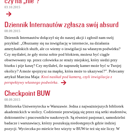
czy na „nie”?
03.10.2015
Dziennik Internautów zgłasza swój absurd
08.09.2015
Dziennik Internautów dołączył się do naszej akcji i zgłosił nam swój
przykład: „Oburzamy się na inwigilację w internecie, na działania
amerykańskich służb, ale co wiemy o inwigilacji na własnym podwórku?
Czy myślałeś, że gdy stoisz sobie pod blokiem, możesz być ciągle
obserwowany np. przez człowieka ze straży miejskiej, który siedzi przy
biurku i pije kawę? Czy myślałeś, ile naprawdę kamer może być w Twojej
okolicy? A może spojrzysz na mapkę, która może to ukazywać?”. Polecamy
artykuł Marcina Maja:
Ktoś nasikał pod kamerą, czyli inwigilacja z
perspektywy własnego podwórka
.
Checkpoint BUW
08.09.2015
Biblioteka Uniwersytecka w Warszawie. Jedna z najważniejszych bibliotek
akademickich w stolicy. Codziennie przewijają się przez nią setki studentów,
doktorantów i pracowników naukowych. Są również pasjonaci, samodzielni
badacze i warszawiacy, którzy poszukują niedostępnych gdzie indziej
pozycji. Wycieczka po mieście bez wizyty w BUW-ie też się nie liczy. W