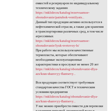
емкостей и резервуаров по индивидуальному
техническому заданию
https://mklider.ru/katalog/rezervuarnoe-
oborudovanie/patrubok-ventilyats...
Данный тип продукции активно используется в
нефтехимической отрасли, а также для хранения
и транспортировки различных сред, в том числе
агрессивных
https://mklider.ru/katalog/rezervuarnoe-
oborudovanie/lyuk-svetovoy-ls/
При работе мы используем качественные
термопласты, которые обеспечивают
необходимые эксплуатационные
характеристики и прослужат не менее 20 лет
https://mklider.ru/katalog/oborudovanie-dlya-
azs/kran-sharovyy-flantsevy...
Вся продукция соответствует требуемым
стандартам качества ГОСТ и техническим
условиям предприятия
https://mklider.ru/katalog/oborudovanie-dlya-
azs/kran-sharovyy-flantsevy...
У нас можно приобрести емкости для перевозки
и хранения питьевой, технической воды и