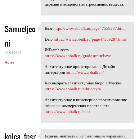
царапин и воздействия агрессивных веществ.
Samueljeo
Блог
https://www.abbalk.ru/page47559287.html
Блог https://www.abbalk.ru
Delo
https://www.abbalk.ru/page47559287.html
ni
IND architects
20.04.2026
https://www.abbalk.ru/gradostroitelstvo
Adres
Архитектурное проектирование Дизайн
интерьеров
https://www.abbalk.ru/
Как выбрать архитектурное бюро в Москве
https://www.abbalk.ru/arhitectyra
Архитектурное и инженерное проектирование
офисов и коммерческих пространств
https://www.abbalk.ru/stati
kolca_fpsr
Если вы мечтаете о неповторимом украшении,