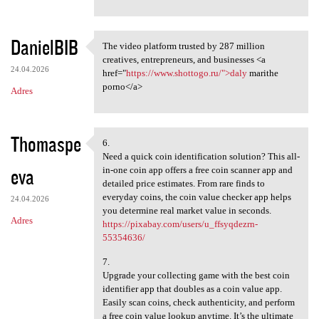
DanielBIB
The video platform trusted by 287 million
The video platform trusted by
creatives, entrepreneurs, and businesses <a
24.04.2026
href="
https://www.shottogo.ru/">daly
marithe
porno</a>
Adres
Thomaspe
6.
6.
Need a quick coin identification solution? This all-
eva
in-one coin app offers a free coin scanner app and
detailed price estimates. From rare finds to
everyday coins, the coin value checker app helps
24.04.2026
you determine real market value in seconds.
Adres
https://pixabay.com/users/u_ffsyqdezrn-
55354636/
7.
Upgrade your collecting game with the best coin
identifier app that doubles as a coin value app.
Easily scan coins, check authenticity, and perform
a free coin value lookup anytime. It’s the ultimate