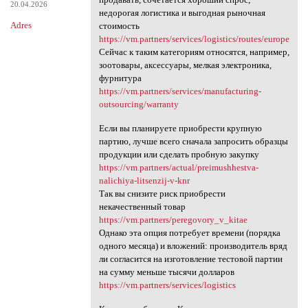
20.04.2026
недорогая логистика и выгодная рыночная
Adres
стоимость
https://vm.partners/services/logistics/routes/europe
Сейчас к таким категориям относятся, например,
зоотовары, аксессуары, мелкая электроника,
фурнитура
https://vm.partners/services/manufacturing-
outsourcing/warranty
Если вы планируете приобрести крупную
партию, лучше всего сначала запросить образцы
продукции или сделать пробную закупку
https://vm.partners/actual/preimushhestva-
nalichiya-litsenzij-v-knr
Так вы снизите риск приобрести
некачественный товар
https://vm.partners/peregovory_v_kitae
Однако эта опция потребует времени (порядка
одного месяца) и вложений: производитель вряд
ли согласится на изготовление тестовой партии
на сумму меньше тысячи долларов
https://vm.partners/services/logistics