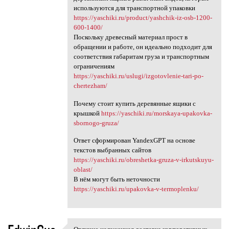
используются для транспортной упаковки
https://yaschiki.ru/product/yashchik-iz-osb-1200-
600-1400/
Поскольку древесный материал прост в
обращении и работе, он идеально подходит для
соответствия габаритам груза и транспортным
ограничениям
https://yaschiki.ru/uslugi/izgotovlenie-tari-po-
chertezham/
Почему стоит купить деревянные ящики с
крышкой
https://yaschiki.ru/morskaya-upakovka-
sbornogo-gruza/
Ответ сформирован YandexGPT на основе
текстов выбранных сайтов
https://yaschiki.ru/obreshetka-gruza-v-irkutskuyu-
oblast/
В нём могут быть неточности
https://yaschiki.ru/upakovka-v-termoplenku/