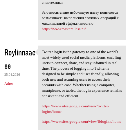
спецтехники
За относительно небольшую плату появляется
возможность выполнения сложных операций с
максимальной эффективностью
https://www.mastera-lesa.ru/
Roylinnaae
Twitter login is the gateway to one of the world’s
Twitter login is the gateway
most widely used social media platforms, enabling
ee
users to connect, share, and stay informed in real
time. The process of logging into Twitter is
designed to be simple and user-friendly, allowing
25.04.2026
both new and returning users to access their
Adres
accounts with ease. Whether using a computer,
smartphone, or tablet, the login experience remains
consistent and efficient.
https://www.sites.google.com/view/twitter-
logins/home
https://www.sites.google.com/view/fbloginn/home