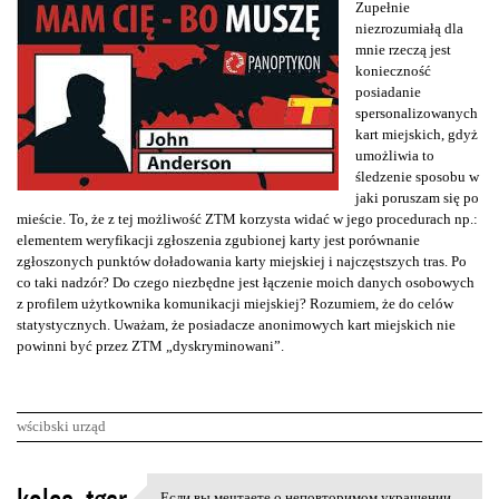
Zupełnie
niezrozumiałą dla
mnie rzeczą jest
konieczność
posiadanie
spersonalizowanych
kart miejskich, gdyż
umożliwia to
śledzenie sposobu w
jaki poruszam się po
mieście. To, że z tej możliwość ZTM korzysta widać w jego procedurach np.:
elementem weryfikacji zgłoszenia zgubionej karty jest porównanie
zgłoszonych punktów doładowania karty miejskiej i najczęstszych tras. Po
co taki nadzór? Do czego niezbędne jest łączenie moich danych osobowych
z profilem użytkownika komunikacji miejskiej? Rozumiem, że do celów
statystycznych. Uważam, że posiadacze anonimowych kart miejskich nie
powinni być przez ZTM „dyskryminowani”.
wścibski urząd
K
Если вы мечтаете о неповторимом украшении,