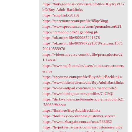
https://fairygodboss.com/users/profile/DGyKyVLG
bG/Buy-Adult-Backlinks
https://ampl.ink/x0Z3j
https://storymirror.com/profile/65qc30qg
https://www.speedrun.com/users/prernadoctor621
http://prernadoctor621.geoblog.pl/
https://ok.ru/profile/909987221378
https://ok.ru/profile/909987221378/statuses/1571
70919555970
https://videos.muvizu.com/Profile/prernadoctor62
1/Latest/
https://www.mql5.com/en/users/coinbasecustomers
ervice
https://appsumo.com/profile/BuyAdultBacklinks/
https://www.indiehackers.com/BuyAdultBacklinks
https://www.wattpad.com/user/prernadoctor621
https://www.bitsdujour.com/profiles/ClCFQJ
https://darkwanderer.net/members/prernadoctor621
.58063/#about
https://linktr.ee/BuyAdultBacklinks
https://biolinky.co/coinbase-customer-service
https://www.ozbargain.com.au/user/533632
https://hypothes.is/users/coinbasecustomerservice