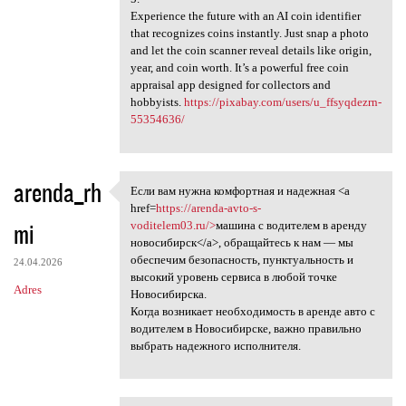
Experience the future with an AI coin identifier
that recognizes coins instantly. Just snap a photo
and let the coin scanner reveal details like origin,
year, and coin worth. It’s a powerful free coin
appraisal app designed for collectors and
hobbyists.
https://pixabay.com/users/u_ffsyqdezrn-
55354636/
arenda_rh
Если вам нужна комфортная и надежная <a
Если вам нужна комфортная и
href=
https://arenda-avto-s-
mi
voditelem03.ru/>
машина с водителем в аренду
новосибирск</a>, обращайтесь к нам — мы
обеспечим безопасность, пунктуальность и
24.04.2026
высокий уровень сервиса в любой точке
Adres
Новосибирска.
Когда возникает необходимость в аренде авто с
водителем в Новосибирске, важно правильно
выбрать надежного исполнителя.