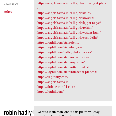
https://angelsharma.in/call-girls/connaught-place-
04.05.2026
cp/
Adres
https://angelsharma.in/call-girls/delhi/
https://angelsharma.in/call-girls/dwarka/
https://angelsharma.in/call-girls/lajpat-nagar/
https://angelsharma.in/call-girls/rohini/
https://angelsharma.in/call-girls/vasant-kunj/
https://angelsharma.in/call-girls/east-delhi/
https://loghil.com/state/delhi/
https://loghil.com/state/haryana/
https://loghil.com/call-girls/karnataka/
https://loghil.com/state/maharashtra/
https://loghil.com/state/rajasthan/
https://loghil.com/state/uttar-pradesh/
https://loghil.com/state/himachal-pradesh/
https://vaptobuy.com/
https://angelsharma.in/
https://dubaiescort01.com/
https://loghil.com/
robin hadly
Want to learn more about this platform? Stay
Want to learn more about this