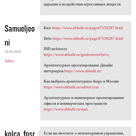
царапин и воздействия агрессивных веществ.
Samueljeo
Блог
https://www.abbalk.ru/page47559287.html
Блог https://www.abbalk.ru
Delo
https://www.abbalk.ru/page47559287.html
ni
IND architects
20.04.2026
https://www.abbalk.ru/gradostroitelstvo
Adres
Архитектурное проектирование Дизайн
интерьеров
https://www.abbalk.ru/
Как выбрать архитектурное бюро в Москве
https://www.abbalk.ru/arhitectyra
Архитектурное и инженерное проектирование
офисов и коммерческих пространств
https://www.abbalk.ru/stati
kolca_fpsr
Если вы мечтаете о неповторимом украшении,