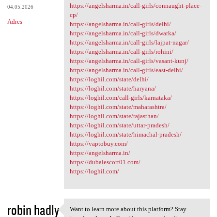
https://angelsharma.in/call-girls/connaught-place-
04.05.2026
cp/
Adres
https://angelsharma.in/call-girls/delhi/
https://angelsharma.in/call-girls/dwarka/
https://angelsharma.in/call-girls/lajpat-nagar/
https://angelsharma.in/call-girls/rohini/
https://angelsharma.in/call-girls/vasant-kunj/
https://angelsharma.in/call-girls/east-delhi/
https://loghil.com/state/delhi/
https://loghil.com/state/haryana/
https://loghil.com/call-girls/karnataka/
https://loghil.com/state/maharashtra/
https://loghil.com/state/rajasthan/
https://loghil.com/state/uttar-pradesh/
https://loghil.com/state/himachal-pradesh/
https://vaptobuy.com/
https://angelsharma.in/
https://dubaiescort01.com/
https://loghil.com/
robin hadly
Want to learn more about this platform? Stay
Want to learn more about this