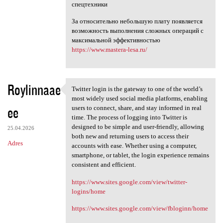
спецтехники
За относительно небольшую плату появляется
возможность выполнения сложных операций с
максимальной эффективностью
https://www.mastera-lesa.ru/
Roylinnaae
Twitter login is the gateway to one of the world’s
Twitter login is the gateway
most widely used social media platforms, enabling
ee
users to connect, share, and stay informed in real
time. The process of logging into Twitter is
designed to be simple and user-friendly, allowing
25.04.2026
both new and returning users to access their
Adres
accounts with ease. Whether using a computer,
smartphone, or tablet, the login experience remains
consistent and efficient.
https://www.sites.google.com/view/twitter-
logins/home
https://www.sites.google.com/view/fbloginn/home