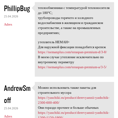
PhillipBug
теплообменники с температурой теплоносителя
теплообменники с температурой
до 180°С;
25.04.2026
трубопроводы горячего и холодного
водоснабжения в жилищном и гражданском
Adres
строительстве, а также на промышленных
предприятиях;
утеплитель НЕМАН+
Для наружной фиксации понадобится крепеж
https://nemanplus.com/teraspan-premium-d/3-8/
В моем случае утепление исключительно по
внутреннему периметру
https://nemanplus.com/teraspan-premium-a/3-5/
AndrewSm
Можно использовать также пакеты для
Можно использовать также
строительного мусора
off
https://yaschiki.ru/product/derevyannii-yashchik-
2300-600-400/
Они гораздо прочнее и больше обычных
25.04.2026
https://yaschiki.ru/product/derevyannii-yashchik-
Adres
1200-1150-1900/