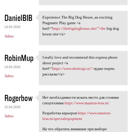
DanielBIB
Experience The Big Dog House, an exciting
Experience The Big Dog House,
Pragmatic Play game <a
24.04.2026
href="
https://thebigdoghouse.site/">the
big dog
house site</a>
Adres
RobinMup
I really love and recommend this express photo
I really love and recommend
shoot project <a
24.04.2026
href="
https://www.shottogo.ru">
аудио порно
рассказы</a>
Adres
Rogerbow
Нет необходимости искать место для стоянки
Нет необходимости искать
спецтехники
https://www.mastera-lesa.ru/
25.04.2026
Разработка карьеров
https://www.mastera-
Adres
lesa.ru/specialequipment
На что обратить внимание при выборе