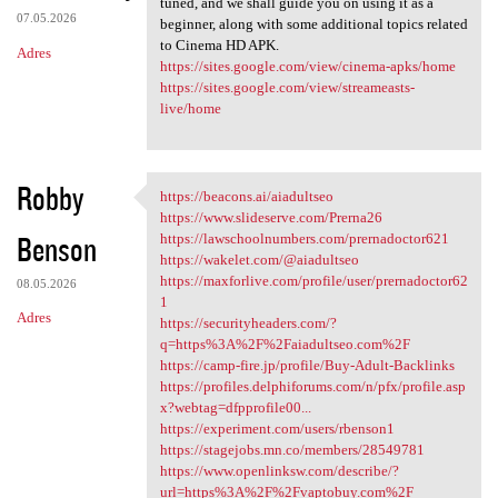
tuned, and we shall guide you on using it as a
07.05.2026
beginner, along with some additional topics related
to Cinema HD APK.
Adres
https://sites.google.com/view/cinema-apks/home
https://sites.google.com/view/streameasts-
live/home
Robby
https://beacons.ai/aiadultseo
https://beacons.ai/aiadultseo
https://www.slideserve.com/Prerna26
Benson
https://lawschoolnumbers.com/prernadoctor621
https://wakelet.com/@aiadultseo
https://maxforlive.com/profile/user/prernadoctor62
08.05.2026
1
Adres
https://securityheaders.com/?
q=https%3A%2F%2Faiadultseo.com%2F
https://camp-fire.jp/profile/Buy-Adult-Backlinks
https://profiles.delphiforums.com/n/pfx/profile.asp
x?webtag=dfpprofile00...
https://experiment.com/users/rbenson1
https://stagejobs.mn.co/members/28549781
https://www.openlinksw.com/describe/?
url=https%3A%2F%2Fvaptobuy.com%2F