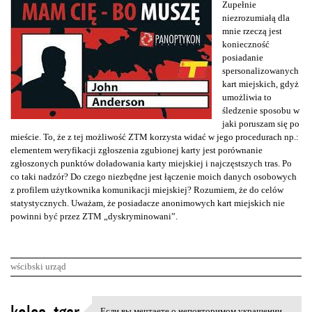
Zupełnie
niezrozumiałą dla
mnie rzeczą jest
konieczność
posiadanie
spersonalizowanych
kart miejskich, gdyż
umożliwia to
śledzenie sposobu w
jaki poruszam się po
mieście. To, że z tej możliwość ZTM korzysta widać w jego procedurach np.:
elementem weryfikacji zgłoszenia zgubionej karty jest porównanie
zgłoszonych punktów doładowania karty miejskiej i najczęstszych tras. Po
co taki nadzór? Do czego niezbędne jest łączenie moich danych osobowych
z profilem użytkownika komunikacji miejskiej? Rozumiem, że do celów
statystycznych. Uważam, że posiadacze anonimowych kart miejskich nie
powinni być przez ZTM „dyskryminowani”.
wścibski urząd
K
Если вы мечтаете о неповторимом украшении,