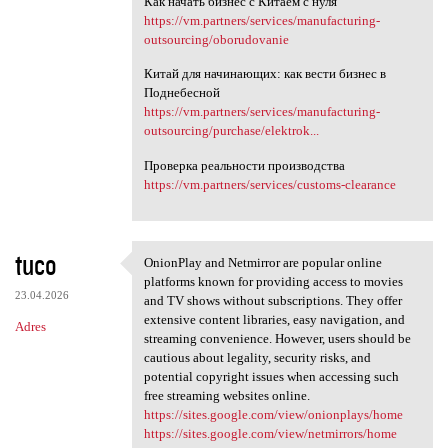
Как начать бизнес с Китаем с нуля
https://vm.partners/services/manufacturing-
outsourcing/oborudovanie
Китай для начинающих: как вести бизнес в
Поднебесной
https://vm.partners/services/manufacturing-
outsourcing/purchase/elektrok...
Проверка реальности производства
https://vm.partners/services/customs-clearance
tuco
OnionPlay and Netmirror are popular online
OnionPlay and Netmirror are
platforms known for providing access to movies
23.04.2026
and TV shows without subscriptions. They offer
extensive content libraries, easy navigation, and
Adres
streaming convenience. However, users should be
cautious about legality, security risks, and
potential copyright issues when accessing such
free streaming websites online.
https://sites.google.com/view/onionplays/home
https://sites.google.com/view/netmirrors/home