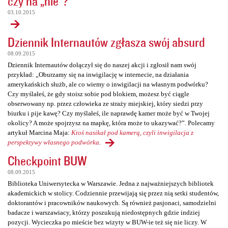
czy na „nie”?
03.10.2015
Dziennik Internautów zgłasza swój absurd
08.09.2015
Dziennik Internautów dołączył się do naszej akcji i zgłosił nam swój
przykład: „Oburzamy się na inwigilację w internecie, na działania
amerykańskich służb, ale co wiemy o inwigilacji na własnym podwórku?
Czy myślałeś, że gdy stoisz sobie pod blokiem, możesz być ciągle
obserwowany np. przez człowieka ze straży miejskiej, który siedzi przy
biurku i pije kawę? Czy myślałeś, ile naprawdę kamer może być w Twojej
okolicy? A może spojrzysz na mapkę, która może to ukazywać?”. Polecamy
artykuł Marcina Maja:
Ktoś nasikał pod kamerą, czyli inwigilacja z
perspektywy własnego podwórka
.
Checkpoint BUW
08.09.2015
Biblioteka Uniwersytecka w Warszawie. Jedna z najważniejszych bibliotek
akademickich w stolicy. Codziennie przewijają się przez nią setki studentów,
doktorantów i pracowników naukowych. Są również pasjonaci, samodzielni
badacze i warszawiacy, którzy poszukują niedostępnych gdzie indziej
pozycji. Wycieczka po mieście bez wizyty w BUW-ie też się nie liczy. W