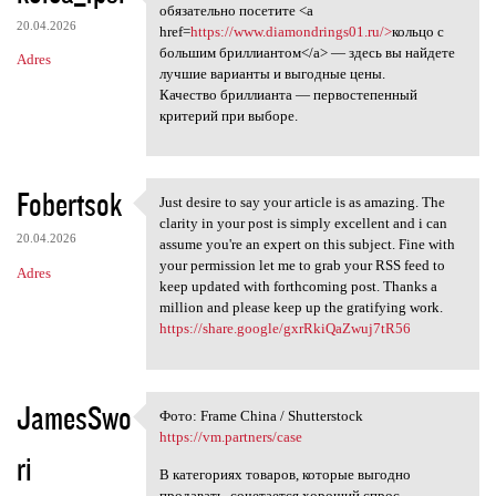
Если вы мечтаете о
обязательно посетите <a
20.04.2026
href=
https://www.diamondrings01.ru/>
кольцо с
большим бриллиантом</a> — здесь вы найдете
Adres
лучшие варианты и выгодные цены.
Качество бриллианта — первостепенный
критерий при выборе.
Fobertsok
Just desire to say your article is as amazing. The
Just desire to say your
clarity in your post is simply excellent and i can
20.04.2026
assume you're an expert on this subject. Fine with
your permission let me to grab your RSS feed to
Adres
keep updated with forthcoming post. Thanks a
million and please keep up the gratifying work.
https://share.google/gxrRkiQaZwuj7tR56
JamesSwo
Фото: Frame China / Shutterstock
Фото: Frame China /
https://vm.partners/case
ri
В категориях товаров, которые выгодно
продавать, сочетается хороший спрос,