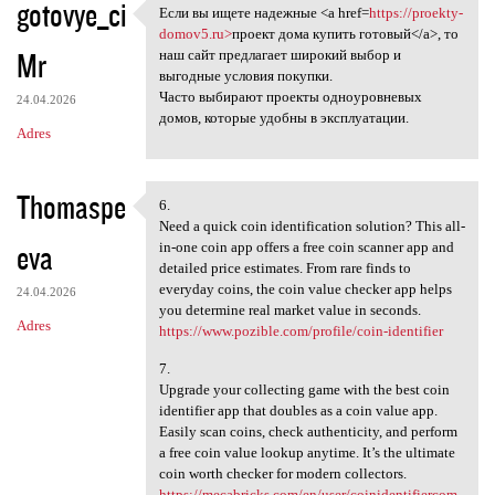
gotovye_ci
Если вы ищете надежные <a href=
https://proekty-
Если вы ищете надежные <a
domov5.ru>
проект дома купить готовый</a>, то
Mr
наш сайт предлагает широкий выбор и
выгодные условия покупки.
Часто выбирают проекты одноуровневых
24.04.2026
домов, которые удобны в эксплуатации.
Adres
Thomaspe
6.
6.
Need a quick coin identification solution? This all-
eva
in-one coin app offers a free coin scanner app and
detailed price estimates. From rare finds to
everyday coins, the coin value checker app helps
24.04.2026
you determine real market value in seconds.
Adres
https://www.pozible.com/profile/coin-identifier
7.
Upgrade your collecting game with the best coin
identifier app that doubles as a coin value app.
Easily scan coins, check authenticity, and perform
a free coin value lookup anytime. It’s the ultimate
coin worth checker for modern collectors.
https://mecabricks.com/en/user/coinidentifiercom