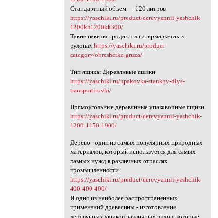
Стандартный объем — 120 литров
https://yaschiki.ru/product/derevyannii-yashchik-
1200kh1200kh300/
Такие пакеты продают в гипермаркетах в
рулонах
https://yaschiki.ru/product-
category/obreshetka-gruza/
Тип ящика: Деревянные ящики
https://yaschiki.ru/upakovka-stankov-dlya-
transportirovki/
Прямоугольные деревянные упаковочные ящики
https://yaschiki.ru/product/derevyannii-yashchik-
1200-1150-1900/
Дерево - один из самых популярных природных
материалов, который используется для самых
разных нужд в различных отраслях
промышленности
https://yaschiki.ru/product/derevyannii-yashchik-
400-400-400/
И одно из наиболее распространенных
применений древесины - изготовление
деревянных ящиков различных видов, которые