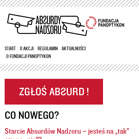
Przejdź
do
treści
START
O AKCJI
REGULAMIN
AKTUALNOŚCI
O FUNDACJI PANOPTYKON
CO NOWEGO?
Starcie Absurdów Nadzoru – jesteś na „tak”