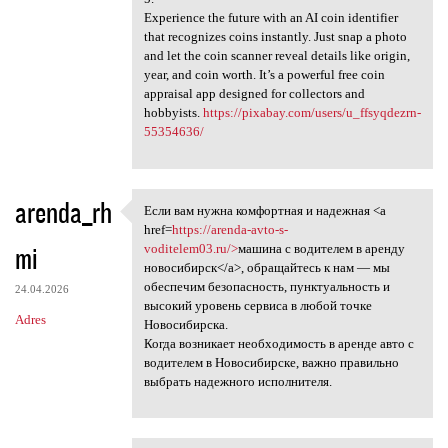
Experience the future with an AI coin identifier
that recognizes coins instantly. Just snap a photo
and let the coin scanner reveal details like origin,
year, and coin worth. It’s a powerful free coin
appraisal app designed for collectors and
hobbyists.
https://pixabay.com/users/u_ffsyqdezrn-
55354636/
arenda_rh
Если вам нужна комфортная и надежная <a
Если вам нужна комфортная и
href=
https://arenda-avto-s-
mi
voditelem03.ru/>
машина с водителем в аренду
новосибирск</a>, обращайтесь к нам — мы
обеспечим безопасность, пунктуальность и
24.04.2026
высокий уровень сервиса в любой точке
Adres
Новосибирска.
Когда возникает необходимость в аренде авто с
водителем в Новосибирске, важно правильно
выбрать надежного исполнителя.