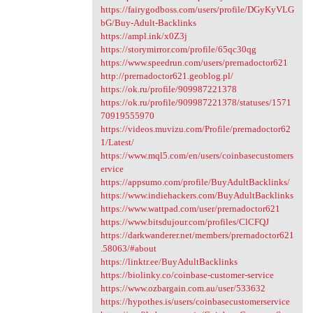
https://fairygodboss.com/users/profile/DGyKyVLG
bG/Buy-Adult-Backlinks
https://ampl.ink/x0Z3j
https://storymirror.com/profile/65qc30qg
https://www.speedrun.com/users/prernadoctor621
http://prernadoctor621.geoblog.pl/
https://ok.ru/profile/909987221378
https://ok.ru/profile/909987221378/statuses/1571
70919555970
https://videos.muvizu.com/Profile/prernadoctor62
1/Latest/
https://www.mql5.com/en/users/coinbasecustomers
ervice
https://appsumo.com/profile/BuyAdultBacklinks/
https://www.indiehackers.com/BuyAdultBacklinks
https://www.wattpad.com/user/prernadoctor621
https://www.bitsdujour.com/profiles/ClCFQJ
https://darkwanderer.net/members/prernadoctor621
.58063/#about
https://linktr.ee/BuyAdultBacklinks
https://biolinky.co/coinbase-customer-service
https://www.ozbargain.com.au/user/533632
https://hypothes.is/users/coinbasecustomerservice