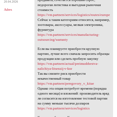
20.04.2026
недорогая логистика и выгодная рыночная
Adres
стоимость
https://vm.partners/services/logistics/routes/europe
Сейчас к таким категориям относятся, например,
зоотовары, аксессуары, мелкая электроника,
фурнитура
https://vm.partners/services/manufacturing-
outsourcing/warranty
Если вы планируете приобрести крупную
партию, лучше всего сначала запросить образцы
продукции или сделать пробную закупку
https://vm.partners/actual/preimushhestva-
nalichiya-litsenzij-v-knr
Так вы снизите риск приобрести
некачественный товар
https://vm.partners/peregovory_v_kitae
Однако эта опция потребует времени (порядка
одного месяца) и вложений: производитель вряд
ли согласится на изготовление тестовой партии
на сумму меньше тысячи долларов
https://vm.partners/services/logistics