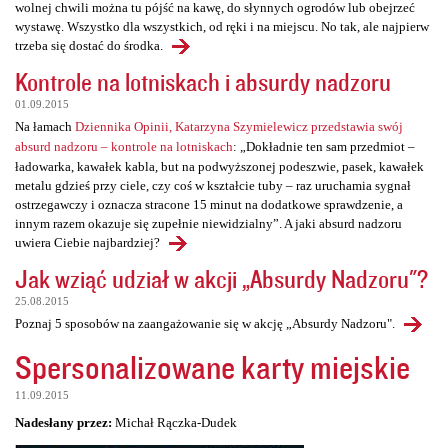
wolnej chwili można tu pójść na kawę, do słynnych ogrodów lub obejrzeć
wystawę. Wszystko dla wszystkich, od ręki i na miejscu. No tak, ale najpierw
trzeba się dostać do środka.
Kontrole na lotniskach i absurdy nadzoru
01.09.2015
Na łamach
Dziennika Opinii, Katarzyna Szymielewicz przedstawia swój
absurd nadzoru – kontrole na lotniskach
: „Dokładnie ten sam przedmiot –
ładowarka, kawałek kabla, but na podwyższonej podeszwie, pasek, kawałek
metalu gdzieś przy ciele, czy coś w kształcie tuby – raz uruchamia sygnał
ostrzegawczy i oznacza stracone 15 minut na dodatkowe sprawdzenie, a
innym razem okazuje się zupełnie niewidzialny”. A jaki absurd nadzoru
uwiera Ciebie najbardziej?
Jak wziąć udział w akcji „Absurdy Nadzoru"?
25.08.2015
Poznaj 5 sposobów na zaangażowanie się w akcję „Absurdy Nadzoru".
Spersonalizowane karty miejskie
11.09.2015
Nadesłany przez:
Michał Rączka-Dudek