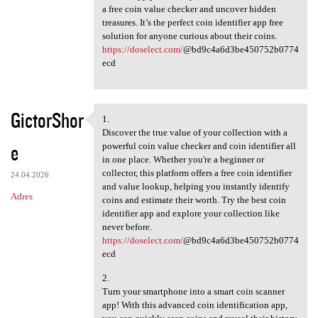
a free coin value checker and uncover hidden
treasures. It’s the perfect coin identifier app free
solution for anyone curious about their coins.
https://doselect.com/
@bd9c4a6d3be450752b0774
ecd
GictorShor
1.
1.
Discover the true value of your collection with a
e
powerful coin value checker and coin identifier all
in one place. Whether you're a beginner or
collector, this platform offers a free coin identifier
24.04.2026
and value lookup, helping you instantly identify
Adres
coins and estimate their worth. Try the best coin
identifier app and explore your collection like
never before.
https://doselect.com/
@bd9c4a6d3be450752b0774
ecd
2.
Turn your smartphone into a smart coin scanner
app! With this advanced coin identification app,