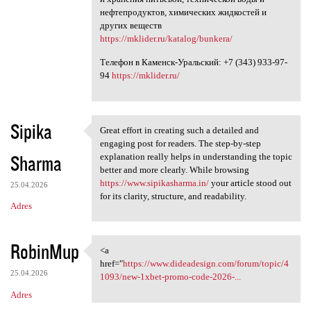
нефтепродуктов, химических жидкостей и
других веществ
https://mklider.ru/katalog/bunkera/
Телефон в Каменск-Уральский: +7 (343) 933-97-
94
https://mklider.ru/
Sipika
Great effort in creating such a detailed and
Great effort in creating such
engaging post for readers. The step-by-step
Sharma
explanation really helps in understanding the topic
better and more clearly. While browsing
https://www.sipikasharma.in/
your article stood out
25.04.2026
for its clarity, structure, and readability.
Adres
RobinMup
<a
<a href="https://www
href="
https://www.dideadesign.com/forum/topic/4
25.04.2026
1093/new-1xbet-promo-code-2026-...
Adres