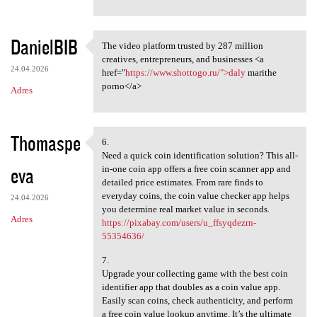
DanielBIB
The video platform trusted by 287 million
The video platform trusted by
creatives, entrepreneurs, and businesses <a
24.04.2026
href="
https://www.shottogo.ru/">daly
marithe
porno</a>
Adres
Thomaspe
6.
6.
Need a quick coin identification solution? This all-
eva
in-one coin app offers a free coin scanner app and
detailed price estimates. From rare finds to
everyday coins, the coin value checker app helps
24.04.2026
you determine real market value in seconds.
Adres
https://pixabay.com/users/u_ffsyqdezrn-
55354636/
7.
Upgrade your collecting game with the best coin
identifier app that doubles as a coin value app.
Easily scan coins, check authenticity, and perform
a free coin value lookup anytime. It’s the ultimate