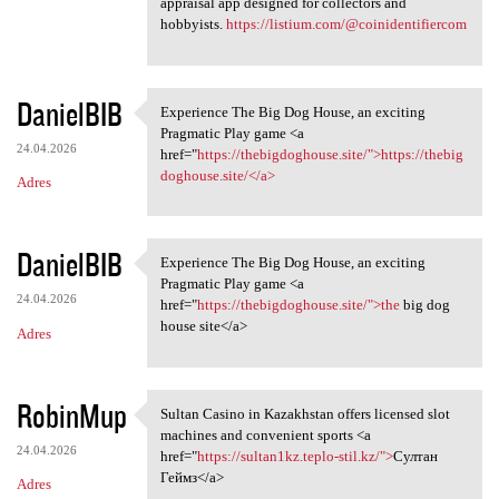
appraisal app designed for collectors and
hobbyists.
https://listium.com/@coinidentifiercom
DanielBIB
Experience The Big Dog House, an exciting
Experience The Big Dog House,
Pragmatic Play game <a
24.04.2026
href="
https://thebigdoghouse.site/">https://thebig
doghouse.site/</a>
Adres
DanielBIB
Experience The Big Dog House, an exciting
Experience The Big Dog House,
Pragmatic Play game <a
24.04.2026
href="
https://thebigdoghouse.site/">the
big dog
house site</a>
Adres
RobinMup
Sultan Casino in Kazakhstan offers licensed slot
Sultan Casino in Kazakhstan
machines and convenient sports <a
24.04.2026
href="
https://sultan1kz.teplo-stil.kz/">
Султан
Геймз</a>
Adres