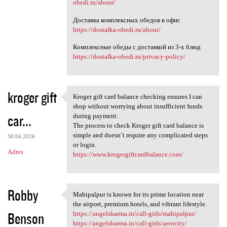
obedi.ru/about/
Доставка комплексных обедов в офис
https://dostafka-obedi.ru/about/
Комплексные обеды с доставкой из 3-х блюд
https://dostafka-obedi.ru/privacy-policy/
kroger gift
Kroger gift card balance checking ensures I can
Kroger gift card balance
shop without worrying about insufficient funds
car...
during payment.
The process to check Kroger gift card balance is
simple and doesn’t require any complicated steps
30.04.2026
or login.
Adres
https://www.krogergiftcardbalance.com/
Robby
Mahipalpur is known for its prime location near
Mahipalpur is known for its
the airport, premium hotels, and vibrant lifestyle.
Benson
https://angelsharma.in/call-girls/mahipalpur/
https://angelsharma.in/call-girls/aerocity/