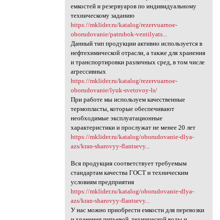
емкостей и резервуаров по индивидуальному
техническому заданию
https://mklider.ru/katalog/rezervuarnoe-
oborudovanie/patrubok-ventilyats...
Данный тип продукции активно используется в
нефтехимической отрасли, а также для хранения
и транспортировки различных сред, в том числе
агрессивных
https://mklider.ru/katalog/rezervuarnoe-
oborudovanie/lyuk-svetovoy-ls/
При работе мы используем качественные
термопласты, которые обеспечивают
необходимые эксплуатационные
характеристики и прослужат не менее 20 лет
https://mklider.ru/katalog/oborudovanie-dlya-
azs/kran-sharovyy-flantsevy...
Вся продукция соответствует требуемым
стандартам качества ГОСТ и техническим
условиям предприятия
https://mklider.ru/katalog/oborudovanie-dlya-
azs/kran-sharovyy-flantsevy...
У нас можно приобрести емкости для перевозки
и хранения питьевой, технической воды и