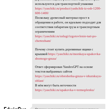
используются для транспортной упаковки
https://yaschiki.ru/product/yashchik-iz-osb-1200-
600-1400/
Поскольку древесный материал прост в
обращении и работе, он идеально подходит для
соответствия габаритам груза и транспортным
ограничениям
https://yaschiki.ru/uslugi/izgotovlenie-tari-po-
chertezham/
Почему стоит купить деревянные ящики с
крышкой
https://yaschiki.ru/morskaya-upakovka-
sbornogo-gruza/
Ответ сформирован YandexGPT на основе
текстов выбранных сайтов
https://yaschiki.ru/obreshetka-gruza-v-irkutskuyu-
oblast/
В нём могут быть неточности
https://yaschiki.ru/upakovka-v-termoplenku/